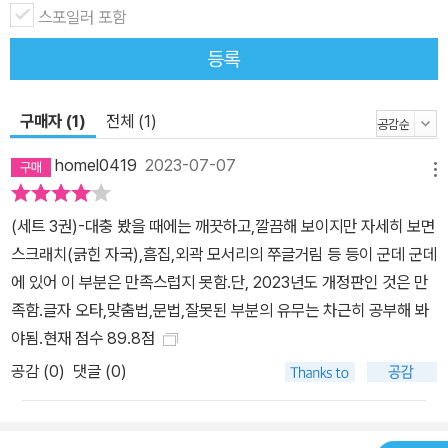
스포일러 포함
등록
구매자 (1)
전체 (1)
homel0419
2023-07-07
메뉴
(세트 3권)-대충 봤을 때에는 깨끗하고,깔끔해 보이지만 자세히 보면
스크래치(긁힌 자국),흠집,외곽 모서리의 쭈글거림 등 등이 군데 군데
에 있어 이 부분은 만족스럽지 못함.단, 2023년도 개정판인 것은 만
족함.글자 오타,맞춤법,문법,잘못된 부분의 유무는 차근히 공부해 봐
야됨.현재 점수 89.8점
공감 (
0
)
댓글 (0)