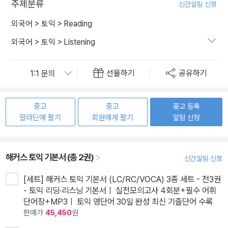
주제분류
신간알림 신청
외국어
>
토익
>
Reading
외국어
>
토익
>
Listening
선물하기
공유하기
중고
중고
중고 등록
알라딘에 팔기
회원에게 팔기
알림 신청
해커스 토익 기본서 (총 2권)
신간알림 신청
[세트] 해커스 토익 기본서 (LC/RC/VOCA) 3종 세트 - 전3권
- 토익 리딩·리스닝 기본서ㅣ 실전모의고사 4회분+필수 어휘
단어장+MP3ㅣ 토익 영단어 30일 완성 최신 기출단어 수록
판매가
45,450
원