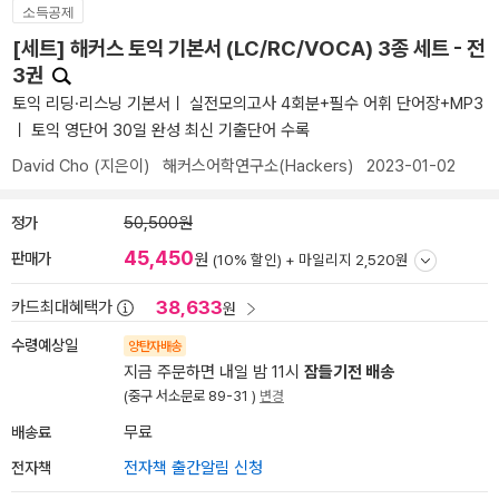
소득공제
[세트] 해커스 토익 기본서 (LC/RC/VOCA) 3종 세트 - 전
3권
토익 리딩·리스닝 기본서ㅣ 실전모의고사 4회분+필수 어휘 단어장+MP3
ㅣ 토익 영단어 30일 완성 최신 기출단어 수록
David Cho
(지은이)
해커스어학연구소(Hackers)
2023-01-02
정가
50,500원
45,450
판매가
원
(10% 할인) +
마일리지 2,520원
38,633
카드최대혜택가
원
수령예상일
양탄자배송
지금 주문하면 내일 밤 11시
잠들기전 배송
(중구 서소문로 89-31 )
변경
배송료
무료
전자책
전자책 출간알림 신청