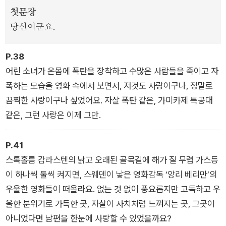
성찰한다. 그 과정에서 현대를 살아가는 사람의 고독과 불안, 아
첫문장
름다움의 본질에 대한 깊은 이해가 유려하고 심미적인 문장으로
당신이군요.
드러난다.
P.38
소설을 지배하는 음울하면서도 낭만적인 분위기, 독자의 상상력
어린 소녀가 온몸에 폭탄을 장착하고 수많은 사람들을 죽이고 자
을 자극하는 지적인 대화와 매혹적인 서간체가 빛을 발하는 소설
폭하는 모습을 영화 속에서 보면서, 저것도 사랑이구나, 정말로
이다.
끔찍한 사랑이구나 싶었어요. 자살 폭탄 같은, 가미카제 특공대
같은, 그런 사랑은 이제 그만.
P.41
스톡홀름 감라스텐의 낡고 오래된 골목길에 해가 질 무렵 가스등
이 하나씩 둘씩 켜지면, 스웨덴이 낳은 영화감독 ‘앙리 베리만’의
우울한 영화들이 떠올라요. 없는 것 없이 풍요롭지만 고독하고 우
울한 분위기로 가득한 곳, 자살이 사치처럼 느껴지는 곳, 그곳이
아니었다면 남편을 한눈에 사랑할 수 있었을까요?