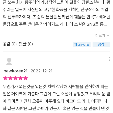
도 있죠. *출판사에서 제공한 도서를 읽고 솔직하게, 주관적으
글 쓰는 화가 황주리의 개성적인 그림이 곁들인 장편소설이다. 황
것이다. 밑줄 긋고 새겨볼 말들 외로움은 마치 어떻게 사용하느냐
않게딱 적당량의 무게로담백하니 느낄 수 있어서 좋더라구요.*
로 작성한 후기입니다.
주리는 일찍이 자신만의 고유한 화풍을 개척한 신구상주의 계열
에 따라 세상을 다르게 변화시키는 인간의 가장 오래된 재료 같
이 서평은네이버카페 컬처블룸으로부터 도서를 무상으로 제공받
의 선두주자이다. 또 삶의 본질을 날카롭게 꿰뚫는 안목과 빼어난
다. (33쪽) 사랑에 빠진 사람들은 종종 왜 우리가 좀 더 일찍 만나
아 작성된 서평입니다. *
문장으로 주목 받아온 작가이기도 하다. 이 소설은 SNS를 통해
지 못했을까 아쉬워하죠. 하지만 어떤 만남도 너무 이르거나 너무
교류하는 두 인물의 편지들로 구성된다. 여성인 한국인 화가와 남
늦지 않아요. 이르면 이른 대로 늦으면 늦은 대로 그때만이 누릴
더보기
성인 아프가니스탄계 미국인 외과 의사가 그 주인공이며, 영화
수 있는 사랑의 계절이 있을 테지요. (50쪽) 언제부터 우리는 가
공감 (
0
)
댓글 (0)
〈바그다드 카페〉가 두 사람을 연결하고 이야기를 끌어가는 촉매
슴이 아닌 두뇌로 아프기 시작했을까? (197쪽) 화가 세 명 - 마티
역할을 하는 매우 신선하고 독창적인 형식의 소설이다.두 인물 사
스, 샤갈, 고흐 저자는 화가이면서 글을 쓰는 여성작가다.그러기
이에 연정이 싹트긴 하지만, 이 소설은 일반적인 연애소설과는 상
메뉴
에 작가가 엄선(?)한 화가 세 명을 여기 소개한다.소설의 전개상
당한 차이가 있다. 두 인물은 끊임없이 폭력으로 물든 세상을 관
newkorea21
2022-12-21
필요한 내용을 위해 소개하는 화가들이지만, 화가들에 대한 정보
조하고, 사랑의 진정한 의미를 탐색하며, 주변과 일상을 성찰한
고 새겨들을만 하다. 마티스의 색종이 그림 (124쪽)샤갈 (151쪽)
다. 그 과정에서 현대를 살아가는 사람의 고독과 불안, 아름다움
고흐 (202, 205쪽)고흐가 죽으면서 말했다는 말, 슬픔은 끝이
무언가가 없는것을 있는것 처럼 상상해 사람들을 인식하게 하는
의 본질에 대한 깊은 이해가 유려하고 심미적인 문장으로 드러난
없다. (sadness never end) 봐야 할 영화 두 사람은 이런 영화
일은 페이크에 가깝다.그런데 그런 소설이 등장했고 우리의 눈 앞
다. 소설을 지배하는 음울하면서도 낭만적인 분위기, 독자의 상상
들을 보고 이야기를 풀어나간다. 그러니 그들을 이해하기 위해 영
에 의미를 가진채 오롯이 마주해 있다.바그다드 카페, 어쩌면 나
력을 자극하는 지적인 대화와 매혹적인 서간체가 빛을 발하는 소
화도 보면서 이 책을 읽으면 좋을 것이다. <바그다드 카페><가
와 같은 사람은 그런 까패가 있는지, 혹은 없는 것을 만들어 낸 것
설이다. 낭만적 요소가 다분히 있어 읽기에는 다소 파괴적인 모습