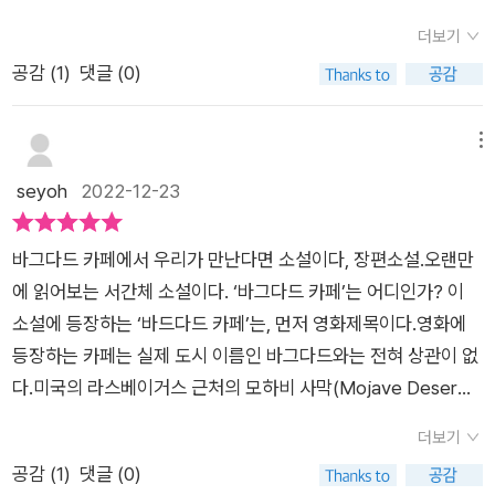
있다면 SNS 만남의 장소를 '바그다드 카페'라 부르고 싶다고 말
작 박경아씨 부부를 갈라놓은 건 남편이 뒤늦게 찾은 자신의 성정
곳곳에 의미 깊은 그림과 함께 주인공의 외로움과 불안을 그려내
쓴 『불안의 책』이 나오고 있으며,그 소설을 통해서, 주인공의 내
했고, 화가의 답장으로 연결되었어요.영화 <바그다드 카페>를
더보기
체성이었다고 하니 황당합니다. Mr. A는 의사의 직분에 어울리
고 있습니다. SNS에서 화가를 발견하자마자 오래전 뉴욕 소호에
면 심리를 들여다 보게 한다. 누구에게나 해당될 수 있고, 그안에
본 적이 없어서, 어떤 영화인지 몹시 궁금했어요. 1987년 영화이
공감 (
1
)
댓글 (0)
게, 자신의 모국에서 벌어지는 숱한 광신의 산물인 자폭 테러, 여
있는 화랑에서 처음 본 기억을 되살려낸 의사. 당시 그의 그림에
서 서로 필요한 존재라는 것을 알게 해주는 소설, 디지털 세상에
며, 독일여성 야스민이 남편과 라스베이거스 인근 모하비 사막을
성에 대한 부당한 억압과 폭력 등을 개탄하며 그 희생자들의 안위
서 받은 위로를 잊지 못한 채 그날 구입했던 그림은 지금도 방에
서, 작가는 편지와 이야기, 카페라는 것을 등장시킴으로서, 삶의
여행하다가 싸우게 되고, 남편은 야스민을 두고 가버려요. 혼자
를 걱정합니다. 성정체성의 자각도 중요하지만 어쨌든 자신의 아
걸려 있습니다. 그는 매일 수많은 이들이 죽어나가는 전쟁터, 아
메뉴
여유와 여백을 느끼게 도와주고 있었다. 살다보면, 우리 스스로
길 위에 남은 야스민은 트렁크를 질질 끌며 모래밭을 걷다가 사막
내에게는 큰 상처를 입히고 떠난 셈인데 묘허게도 Mr. A는 플로
프가니스탄에서 의사로 일하고 있습니다. 어느 날 서랍 속에 고이
seyoh
2022-12-23
놓치고 있었던 그러한 것들이 페소아가 느낀 불안,외로움이라는
한가운데 있는 카페 바그다드에서 여주인 브렌다를 만나게 되는
리다 올랜드 어느 게이 전용 나이트클럽에서 일어난 총기 난사 사
잠들어있던 기억을 들춘 한 통의 편지를 받은 경아. 그림을 그린
현실적인 실체에 접근해 나가고 있었다.
이야기라고 해요. 이 영화를 본 누군가는 '내가 삶에 지쳐 있을 때
건을 거론합니다. 이 서간 소통이 이뤄지는 것도 대략 2016년
화가입니다. 그가 기억납니다. 세상에 태어나 처음으로 팔았던 그
누군가 손을 내밀어 준다면 거친 사막 위에 화려한 꽃을 피우는
바그다드 카페에서 우리가 만난다면 소설이다, 장편소설.오랜만
인 듯한데 실제 저 사건, 아마도 증오 범죄일 저 비극도 2016년
림이기 때문입니다. 처음이자 딱 한 번 마주했던 그날의 짧은 인
마법을 벌어지는, 그 기적을 믿어볼래?'라고 표현했더군요. 아하,
에 읽어보는 서간체 소설이다. ‘바그다드 카페’는 어디인가? 이
에 일어났습니다. 플로리다는 미국에서도 풍요롭고 번화한 곳인
연은 이렇게 세월이 흐른 후 이어집니다. 호의로 가득 찬 눈빛은
왜 두 사람이 '바그다드 카페'를 만남의 공간으로 설정했는지 이
소설에 등장하는 ‘바드다드 카페’는, 먼저 영화제목이다.영화에
데 어떤 비뚤어지고 잘못된 신념에 의해 처참한 비극이 벌어지
서로가 서로를 위로해 줬던 시간이었습니다. 둘 다 결혼 생활의
해가 되네요. 또한 영화 음악인 제베타 스틸(Jevetta Steele)의
등장하는 카페는 실제 도시 이름인 바그다드와는 전혀 상관이 없
는 건 중동이나 그 시정이 다를 바 없다는 게 아이러니이겠습니
위기를 겪은 시기였고 외로움 속에 갇혀 있던 나날들이었습니다.
콜링 유(Calling You)는 한 번도 본 적 없는 영화와 한 번도 가보
다.미국의 라스베이거스 근처의 모하비 사막(Mojave Deser
다. p78에도 장소를 안 가리고 일어나는 폭탄 테러에 대한 탄식
삶이 힘들 때마다 그날의 위로가 문득 떠올랐을 정도니까요. 서로
지 못한 신비한 도시 바그다드의 느낌을 알 것 같은 착각을 불러
t) 한 가운데 모텔과 주유소를 겸하는 허름한 카페 이름이 바그다
이 나옵니다. 또 2017년에도 라스베가스 하배스트 뮤직 페스티
의 슬픔이 겹쳐지던 시절에 만난 인연. 서로에게 잊히지 않는 존
더보기
일으키네요. 최근 들은 음악 중에서 가장 묘하게 심장을 파고드는
드다. 모하비 사막(영어: Mojave Desert)은 미국의 캘리포니아
벌에서 총기 난사 사건이 있었는데 이 언급은 소설 3부 p113 이
재가 되었습니다. 영화 <바그다드 카페>를 좋아하는 둘은 편지
공감 (
1
)
댓글 (0)
음색이었어요. 특히 '아~~~' 내뱉는 부분은 압권이에요. 'I am c
주 남동부를 중심으로 네바다주, 유타주, 애리조나주에 걸쳐 있는