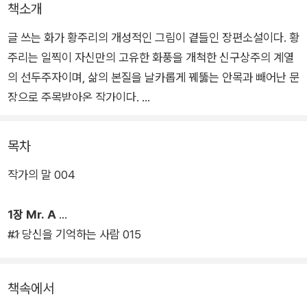
책소개
글 쓰는 화가 황주리의 개성적인 그림이 곁들인 장편소설이다. 황
주리는 일찍이 자신만의 고유한 화풍을 개척한 신구상주의 계열
의 선두주자이며, 삶의 본질을 날카롭게 꿰뚫는 안목과 빼어난 문
장으로 주목받아온 작가이다.
소설은 SNS를 통해 교류하는 두 인물의 편지들로 구성된다. 여
목차
성인 한국인 화가와 남성인 아프가니스탄계 미국인 외과 의사가
작가의 말 004
그 주인공이며, 영화 <바그다드 카페>가 두 사람을 연결하고 이
야기를 끌어가는 촉매 역할을 하는 매우 신선하고 독창적인 형식
1장 Mr. A
의 소설이다.
#1 당신을 기억하는 사람 015
두 인물 사이에 연정이 싹트긴 하지만, 이 소설은 일반적인 연애
소설과는 상당한 차이가 있다. 두 인물은 끊임없이 폭력으로 물든
책속에서
세상을 관조하고, 사랑의 진정한 의미를 탐색하며, 주변과 일상을