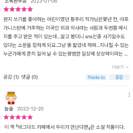
초록완두콩
2023-01-06
그 전시장에 들르곤 했던 남주인공은 여주인공이 그린 그림 한 점
됩니다. "아, 인간은 얼마나 선하며 동시에 얼마나 악한 것일까?
아의 <불안의 책>, 영화 <가스등>, <위대한 개츠비>, <설국열
두번째 질문이 이어진다. 당신의 장미와 캔디가 거짓이었다 해도,
을 산다. (19쪽) 우연인지 그 두 사람은 각각 영화 <바그다드 카
(p121)" "여행을 떠날 각오가 된 자만이 자신을 묶는 속박에서 벗
차> 그리고 터틀즈의 <해피 투게더>, 짐 크로스의 <Time in a
우리가 했던 모든 일이 사랑이라면. 진짜가 아니라도 사랑인가?
페>를 보게 되는데. 이 영화가 두 사람이 소통하는 데 주요한 소
편지 쓰기를 좋아하는 어린이였던 황주리 작가님은몇년 전, 아프
어나리라(p134)." 헤세의 <유리알 유희>에 이 구절이 나온다
Bottle> 등이 어우러지며 오감을 자극하는 글을 맛볼 수 있게 합
내 대답은 이번에도 그렇다, 이다. 소설에서, 영화에서, 심지어 만
재가 된다. 그러니 이 소설을 제대로 이해하기 위해선 이 영화를
가니스탄에 거주하는 미국인 외과 의사라는 사람과 두번쯤 메시
고 합니다. Mr. A는 이민자 2세로서의 자기 정체성을 상기하
니다. 휘발성 삶에 익숙한 오늘날, 깊게 묻어둔 마음을 나눌 수 있
화에서도 사랑은 불꽃처럼 타오를 때가 있고, 언제든지 화려하게
감상하는 게 필수다. 우리는 같은 시절 같은 영화 <바그다드 카
지를 주고 받은 적이 있는데...알고 봤더니 sns신종 사기일수도
며 평소에 좋아하던 존 레넌에 대해 언급하는데 뭔가 겉돌았던 성
는 존재가 유독 부러워집니다. 나를 생각하는 누군가가 있다는
꽃피울 수 있다. 심지어 배경이 전쟁처럼 극단적인 상황일수록 더
페>를 좋아했다는 우연만으로도 가슴이 벅차오릅니다. (23
있다는 소문을 접하게 되요.그냥 똥 밟았네 하며...지나칠 수 있는
장 배경에다 동아시아인 여성(오노 요쿄)과 나중에 맺어진 인연
것, 위로가 되는 존재가 있다는 게 이토록 큰 위안이 된다는 걸 보
욱 아름답다. 이 책은 화가이기도 한 작가가 그림도 그렸다고 한
쪽) 그런 만남 후에, 남주인공이 페이스북을 보다가 여주인공을
누군가에게 흔히 일어 날 수 있는평범한 일상에 상상력이라는 색
까지 스스로를 레넌에 투사하는 게 의미심장합니다. 인공지능(p
여준 <바그다드 카페에서 우리가 만난다면>. 읽는 내내 이 둘은
다. 한국인 화가라고 하니 주인공 경아를 떠올리지 않을 수 없다.
발견해서 편지를 보내고, 둘은 계속해서 편지를 주고받게 된
을 더하니,이렇게 멋진 한 권의 작품으로 탄생되다니이런 재능이
154)이 앞으로 많은 일을 맡아하며 사람의 영역(미술 포함)에 침
만나지 않았으면 좋겠다는 생각이 들다가도, 만난 이후의 삶 역시
그녀가 글과 그림을 직접 쓰고 그려서 작품이 하나로 딱 알맞다는
더보기
다. 그런 편지들로 이루어진 소설이다. 그래서 소설의 줄거리는
너무 놀라웠어요.이제는 추억 속으로 사라진 손 편지와바그다드
투해 들어올 테지만 그래도 몽골 고원에서 의료 봉사를 수행하
궁금해지는 양가적인 감정이 듭니다. 여운이 길게 남는 결말이 기
느낌이다. 단순하고 대충 그린듯한 그림이지만 의미가 담겨있다.
공감 (
1
)
댓글 (0)
그렇게 둘이 알게 되고, 서로 편지를 주고받는데 서로의 생활을
카페라는 장소의 감성이 더해져 한번도 가본적도 없는그 카페가
던 어느 한국인 여성 간호사의 아름다운 마음(p162, p181, p18
다리고 있습니다. 소설을 읽으며 저는 영화 <인생은 아름다워>
영화 바그다드 카페를 비롯해서 책에 등장하는 여러 소설들 중 읽
소개하면서, 전하면서 이야기를 끌어나간다. 둘 다 지식인들이
그리워지는 느낌이에요.이 책에 등장하는 A는 아프가니스탄 에
9)을 대신할 만한 건 아무것도 없지 싶습니다. 불안의 책을 삶
가 생각나더군요. 그때는 몰랐지만 지나고 나니 깨닫게 되는, 그
어보지 못했던 책들이 많은데, 한번쯤 읽어봐야겠다는 생각이 들
고, 세상을 제대로 관조하고 통찰하는 사람들이다.거기에 그 둘은
서 일하는 외과의사로,그가 살고 있는 현실은 매일 생사의 위협을
메뉴
의 책으로 읽어낼 줄 알기에 인간은 향수를 만들어낼 수도 있습니
시절의 불안과 외로움을 위로해 준 무언가를 생각해 봅니다.- 출
었다.
각각 절망적인 시절, 힘든 시절을 보내고 있다.그러한 시절을 보
받는 전쟁통이지만,소설 속에 흐르는 전박적인 분위기는마치 꿈
늘술
2022-12-20
다. 행여 결혼의 시대가 끝난다 해도, 향수 이터니티나 장난감
판사로부터 도서를 제공받았습니다
내고 있는 두 남녀가 서로 마음을 나누는 과정이 서서히 진행이
속처럼 몽환적이고 살랑거리며 간질거리는 느낌이​정말 마음이
에 깃든 추억의 유효기간은 영원하기에 우리는 사막 한복판에서
되는데, 그들의 교감을 살펴보는 것만으로 독자들은 점점 그들의
말랑말랑 해 지는 신기한 느낌이 들어요.편지형식의 바그다드 카
도 사랑을 논할 수 있고 마음껏 눈물도 흘려 오아시스를 채울 수
이 책 『바그다드 카페에서 우리가 만난다면』은 소설 작품이다.
사연에 공감하게 되고, 그들의 이야기 속으로 빠져 들어가게 될
페에서 우리가 만난다면은글쓴이의 마음이 과하지도 모자라지도