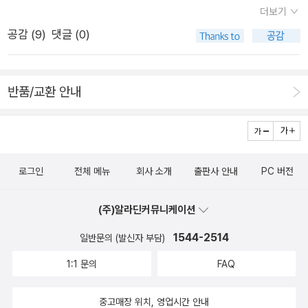
서, 산다는 건 그 자체가 선물이며, 그 선물 속의 선물은 사랑이라
평화, 그리고 불멸의 이야기”임을 밝힌다. 몇 년 전 페이스북 친
더보기
는 희망과 치유의 편지들(6쪽)이다.
아마도 없으리라 본다.대부분의 사람들이 편지를 쓰면 자신의 마
고, 아무리 주어도 아깝지 않은 상대가 있다는 건 행복이라고.그
구 요청을 해온, 아프가니스탄에 거주하는 미국인 외과 의사라는
공감 (
9
)
댓글 (0)
음 속에 담긴 진심을 전하고자 한다.길건 짧건 우리는 그러한 진
런 생각이 들었던, 살아있는 날의 아침입니다.- P116
사람과 두 번쯤 메시지를 주고받은 적이 있다고 저자는 말한다.
심이 담긴 마음의 편지를 통해 자신이 가진 불안의 그림자를 잠재
전쟁과 테러 분위기를 표현하는 어렵지 않은 그의 말들은 영어로
우고 새로운 희망의 노래를 부를 수 있는 힘을 얻는다.어쩌면 페
읽어도 실감났다. 저자는 그가 테러의 한가운데 있는 진짜 의사이
반품/교환 안내
이크 서간소설에서 어제, 오늘 보다 더 미래의 초월적인 대화나
고, 오래전 스치듯 본 적이 있는 누군가와 함께 뉴욕 맨해튼의 어
이상을 만날 수도 있다.그러한 부분은 눈여겨 생각하고 기억할 필
느 극장에서 우연히 따로따로 앉아 영화 〈바그다드 카페〉를 동시
요가 있지 않을까 싶다.아직 도래하지 않은 미래의 무엇엔가에 대
에 보았다는 상상을 설정해 보았다고 설명한다. 이 소설의 모티프
한 이야기를 상상한 사람의 현실에 존재하는 사람들에게 대한 위
가 되었다는 말이다. ‘불멸’은 실체의 ‘소멸’로 가능한 것인지도
로그인
전체 메뉴
회사 소개
출판사 안내
PC 버전
로가 될 수도 있을 테니..그러한 초월적 상상력의 실체를 마주하
모른다. 구체적 대상이 사라진 사랑은 실재와 환상의 경계에 뿌연
고 그러함을 수긍하는 일도 어쩌면 바그다드 카페에서 맛볼 수 있
안개로 남는다. 어쩌면 사랑이란 게 원래 그런 것인지도. 오로지
(주)알라딘커뮤니케이션
는 감흥이 되지 않을까 하는 판단을 해 보게 된다.먼 훗날 바그다
SNS로 소통하는 두 주인공은 사랑의 감정을 품지만, 그 사랑에
드 카페에서 지난 시절의 서로에게 썼을 편지들을 읽어볼 기회가
1544-2514
일반문의 (발신자 부담)
는 어떤 지점에 도달하고자 하는 목표도, 이루고자 하는 성취의
된다면 아마도 우리는 그 시절들을 보낸 나, 우리의 삶에 행복의
1:1 문의
FAQ
욕망이 없다. 언젠간 두 사람이 설정해놓은 가상의 공간 ‘바그다
그림자가 서성이고 있었음을 살필 수 있는 기회가 되지 않을까 하
드 카페’에서 만날 것을 약속하지만, 그건 이생에서는 지켜질 수
는 생각이 든다.삶에서 배태된 불안으로 타자에 대한 편지를 쓰고
중고매장 위치, 영업시간 안내
없는 영혼의 약속 같은 것일 것이다.다만 세상 곳곳에서 집단테러