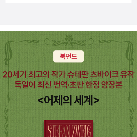
기대보며 서로를 향해 안부를 묻곤 하는 과정들이 아무것도 아닌
가 자행되고 이슬람 IS가 전 세계의 젊고 외로운 늑대들을 전쟁
것 같아도 함께 시대를 공유하고 살아간다는 현실감을 통해 불안
속으로 유인하던 극도로 불안한 세상 속에서 두 주인공은 끝없이
의 치유와 함께 자그마한 위로의 감정을 아름다움으로 소장할 수
자신의 내면에 고인 이야기들을 풀어내며 서로의 외로움을 위무
있으리라 믿어본다.가장 외롭고 고독한 시절, 나를 위로하고 치유
한다. 그사이에 찾아드는 고요와 평화의 순간들, 그게 그들이 공
하게 해 주었던 그 무엇에 대한 사랑의 감정들이 오롯이 오늘을
유했던 사랑이랄까. 그런 의미에서 이 소설은 인간성 진화의 불가
사는 나, 우리의 그것과 닮은듯 해 동병상련의 마음을 느낄 수 있
능함에 대한 절규이고, 그럼에도 불구하고 고통의 사이사이에 일
는 독서시간이 될 수 있었다.**네이버 카페 책과콩나무의 서평으
상의 아름다움을 노래하는 희망과 치유에 대한 서사이기도 하다.
로 제공 받아 솔직하게 작성한 리뷰입니다**
저자는 이 소설에서 하고 싶은 이야기가 무엇인지를 귀띔한다.
'세상은 늘 휴전 중이고, 아직도 전쟁은 계속되고 있다. 인간성의
진화의 불가능에 대한 절규, 그러나 그럼에도 불구하고 고통의 사
이사이 일상의 아름다움을 노래하는 희망과 치유의 편지들을 마
치 내가 주인공이듯 절실하게 써 내려갔다. 편지를 주고받은 상상
의 인물들은 실제로는 존재하지 않지만, 이 편지들로 인해 주인공
두 사람은 이 세상에 실제로 있었던 것만 같은 존재감을 지닌
다.' 작가, 특히 소설가들은 현실이 아닌 허구의 세상을 그린다.