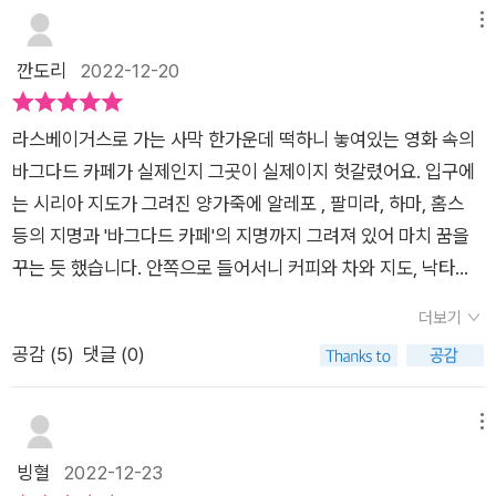
을 하는 의사와의 사랑이야기라니 너무 비현실적인 낭만이 아닌
메뉴
가 싶겠지만 그 안에 담겨있는 내용은 비현실같지만 모두가 현실
깐도리
2022-12-20
인 이야기라는 것이 이 소설의 아이러니같다.두사람이 주고받는
편지에 여러 에피소드가 담겨있는데 그 중 이슬람에 가입한 연인
라스베이거스로 가는 사막 한가운데 떡하니 놓여있는 영화 속의
을 찾기 위해 떠났다가 테러의 참혹함을 느끼고 그녀를 위해 선뜻
바그다드 카페가 실제인지 그곳이 실제이지 헛갈렸어요. 입구에
동행해준 친구와 결혼을 약속했지만 그녀가 애타게 찾을 때는 외
는 시리아 지도가 그려진 양가죽에 알레포 , 팔미라, 하마, 홈스
면하는 남자친구가 그녀의 변심을 알게 되어 그녀의 남자친구를
등의 지명과 '바그다드 카페'의 지명까지 그려져 있어 마치 꿈을
죽여버린다,는 이야기이다. 너무 극단적인 비극 이야기가 아닌가
꾸는 듯 했습니다. 안쪽으로 들어서니 커피와 차와 지도, 낙타인
했지만 이 세상의 테러와 전쟁은 모두가 비극일수밖에 없는 것이
형 같은 기념품들을 팔고 있었어요. (-44-)이 어마어마한 테러의
다. 그림이 어우러진 소설,이라고 해서 사실 글 보다는 그림에 더
더보기
주요 용의자는 물론 '오사마 빈 라덴'의 추종 조직인 알카에다와
많은 기대를 했는데 솔직한 느낌은 소설 속 삽화,정도의 느낌이라
공감 (
5
)
댓글 (0)
팔레스타인 해방 기구 산하 무장 조직인 이슬람 테러 조직들이 관
좀 많이 아쉬웠다. 해피엔딩이 아니라는 것 역시 아쉽기는 하지만
여되어 있다고 텔레비전 속보가 흘러나오고 있었어요. 텔레비전
그와 그녀의 만남이 이루어진다면 이야기 속 사랑은 사라져버리
에 비치는 그 높은 빌딩에서 뛰어내리는 사람들의 모습은 처연했
메뉴
고 현실만 남아있게 될 것 같아 그에 대한 아쉬움은 접게 된다. 사
어요. (-94-)영화 <바그다드 카페> 속의 뚱뚱한 여주인공이 좋
빙혈
2022-12-23
랑하는 여인을 만나기 위해 한국으로 떠나겠다고 했지만 끝내 오
아요. 자신의 고독 속으로 깊이 침잠하는 존재가 아니라 당신의