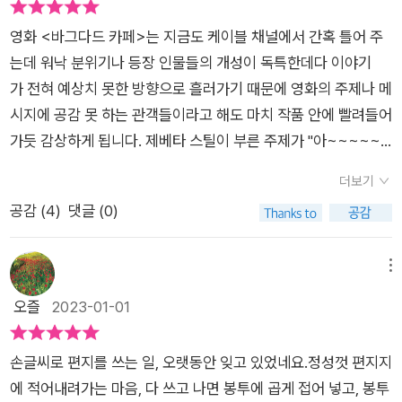
지 못하게 되는 이유가 마음아프면서도 이 세상에서의 사랑이 끝
손끝이 세상을 향한 행복의 마술지팡이가 되어 줄 수도 있다는 걸
나지만 어쩌면 불멸의 사랑이라는 것이 존재한다면 이와같은 것
영화 <바그다드 카페>는 지금도 케이블 채널에서 간혹 틀어 주
아는 존재. 그렇게 환한 햇살 같은 사람, 당신을 지금이라도 만나
이 아닐까... 생각에 잠기게 된다.
는데 워낙 분위기나 등장 인물들의 개성이 독특한데다 이야기
러 가고 싶다고 생각합니다. 인가의 고독이란 얼마나 아름답고 또
가 전혀 예상치 못한 방향으로 흘러가기 때문에 영화의 주제나 메
무서운 것인가? 삶의 송두리째 불태우다간 사람들의 이름을 불
시지에 공감 못 하는 관객들이라고 해도 마치 작품 안에 빨려들어
러봅니다. (-160-)그날 나는 소호에 있는 안젤리카 극장에서 영
가듯 감상하게 됩니다. 제베타 스틸이 부른 주제가 "아~~~~~~
화 <바그다드 카페>를 보았습니다. 영화속에서 마술을 하는 뚱
암 코오~~~~~~올링 유우🎵😏🎶캔츄 히얼 미 아~~~"라
뚱한 여주인공이 마치 나 자신 같다는 생각을 하면서요. 외로움은
더보기
는 그 애절하면서도 몽환적인 가사와 곡조도 머리에 한번 들어오
참 엉뚱한 상상을 불러일으킵니다. 낯선 당신보다 남펴니었던 사
공감 (
4
)
댓글 (0)
면 도통 빠져나가질 않습니다. 이런 바그다드 카페가 어느
람이 더 넟설게 느껴졌던 그 여름밤, 내 그림을 옆구리에 끼고 한
날 내 인생에도 갑자기 불쑥 들이닥치기라도 한다면? 물론 재미
참은 이 그림으로 인해 행복할 것 같다는 당신의 말과, 당신과 함
있고 신기하며 낭만적인 체험이긴 하겠으나 대단히 우울해
메뉴
께 이 영화를 보고 잇다면 참 좋겠다는 그렇게 엉뚱한 생각에 위
질 것 같기도 합니다. 영화 내용도 내용이었으니만큼 아마 부부
오즐
2023-01-01
로를 받았다면 믿으실까요? (-205-)디지털과 아날로그, 하나가
(미혼이라면 애인) 사이라는 것에 심각한 대미지가 오기도 하겠
생겨나면, 하나가 자연스럽게 사라진다는 것은 때로는 아쉽고, 때
고 말입니다. 1부의 시작에서 이 소설의 1인칭 화자 두 사람이 나
로는 불안하다. 편리함을 얻게 됨으로서 , 자연스럽게 느끼는 불
손글씨로 편지를 쓰는 일, 오랫동안 잊고 있었네요.정성껏 편지지
옵니다. Mr. A라고만 지칭되는 남자는 "뉴욕 브루클린에서 태어
안이라는 실체다. 과거에 천착할 수 밖에 없는 그 순간, 우리는 과
에 적어내려가는 마음, 다 쓰고 나면 봉투에 곱게 접어 넣고, 봉투
나자란, 아프간 이민자들을 부모로 둔 외과의사(p15)"라고 합니