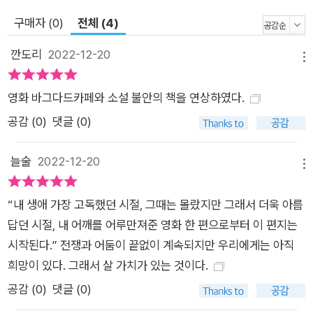
게 그들이 공유했던 사랑이랄까. 그런 의미에서 이 소설은 인간성
구매자 (0)
전체 (4)
진화의 불가능함에 대한 절규이고, 그럼에도 불구하고 고통의 사
이사이에 일상의 아름다움을 노래하는 희망과 치유에 대한 서사
깐도리
2022-12-20
메뉴
이기도 하다.
영화 바그다드카페와 소설 불안의 책을 연상하였다.
공감 (
0
)
댓글 (0)
늘술
2022-12-20
메뉴
“내 생애 가장 고독했던 시절, 그때는 몰랐지만 그래서 더욱 아름
답던 시절, 내 어깨를 어루만져준 영화 한 편으로부터 이 편지는
시작된다.” 전쟁과 어둠이 끝없이 계속되지만 우리에게는 아직
희망이 있다. 그래서 살 가치가 있는 것이다.
공감 (
0
)
댓글 (0)