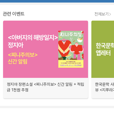
관련 이벤트
전체보기
정지아 장편소설 <찌니주의보> 신간 알림 + 적립
한국문학 사랑
금 1천원 추첨
뷰 <지푸라