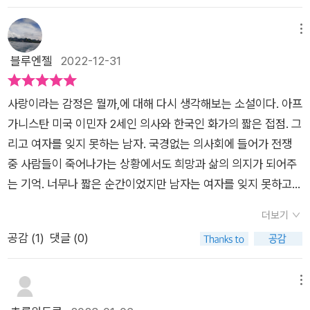
하에 비교적 자세하게 언급되네요. 아프간의 탈레반은 2001
를 주고받으며 조금씩 알아갑니다. 외로웠기에 낯설고 위험한 곳
alling you. Can't you hear me. I am calling you. ~~' 너를 부
고지대 사막이다. 사막 가운데 라스베이거스가 자리 잡고 있
년 바미얀 석굴을 파괴(p53)하여 세계를 충격으로 몰아넣었습니
으로 떠나 소외된 사람들을 치료하는 의사. 외로웠기에 그림을 그
르고 있는 나, 그 간절한 진심이 느껴져요. 소설 속 두 사람의 관
다. 사막의 이름은 아메리카 토착민인 모하비 족에서 유래하였으
메뉴
다, 박경아씨는 무상한 시간 개념을 떠올리며 언니와 함께 찾았
렸던 화가. '돌이켜 생각해 보니 젊은 날 외로움은 우리의 힘이고
계는 사랑일까요, 우정일까요. 사실 무엇이라고 규정하든 뭐가 그
며 넓이는 약 57,000 km2이다. (위키백과) 이곳을 무대로 하
블루엔젤
2022-12-31
던 전북 익산 미륵사지 석탑을 보고 느꼈던 바를 이야기합니
용기였습니다.'라는 말처럼 그렇게 삶을 살아낸 그들이었습니다.
리 중요하겠어요. 편지를 통해, 가상의 공간 '바그다드 카페'에서
여, 펼쳐지는 영화가 바로 <바그다드 카페>이다. <바그다드 카
다. 그들 자매는 그 유적에서 "비어 있음"의 미학을 체험(p59, p
그들이 다른 장소에서 만났더라면 어땠을까요. 아니면 이후 다시
마음으로나마 손을 잡았고, 따뜻했다면 그걸로 충분하지 않을까
페>는 국내에 1993년 개봉되었으며, 이번 무삭제 감독판은 H
97)했습니다. 마찬가지로, 바미얀 석불이 비록 테러리스트들
거리에서 우연히라도 만났더라면 이후의 삶은 달라졌을까요. 실
사랑이라는 감정은 뭘까,에 대해 다시 생각해보는 소설이다. 아프
요. 마지막 편지에서 두 사람은 페르난도 페소아의 《불안의 책》
D 리마스터링 버전으로 재탄생하여 국내 스크린에 처음으로 공
에 의해 파괴되었어도 그 빈 자리에 여전히 불심은 머뭅니다. 20
제 전쟁터에 있는 남자와 일상이 전쟁터인 곳에 있는 여자는 서로
가니스탄 미국 이민자 2세인 의사와 한국인 화가의 짧은 접점. 그
에 나오는 문장들을 떠올렸는데, 깊이 공감했어요. '우리가 했던
개된다. 특히, <바그다드 카페 : 디렉터스컷>은 두 여인의 보석
세기에 만들어진 007 영화 시리즈에는 그 배경으로 중국이나 홍
지나온 삶을 나누며 또 다른 상상을 해보기도 합니다. 일상을 이
리고 여자를 잊지 못하는 남자. 국경없는 의사회에 들어가 전쟁
모든 일이 사랑이라면, 지금 죽어도 괜찮다.' (206p) / '인생은 부
같은 인생의 아름다움과 따뜻함을 발견해 나가는 힐링 드라마이
콩이 자주 등장합니다. 박경아씨는 시리즈의 제7편(한국 개봉 기
야기하지만 그들이 나누는 대화의 주제는 결국 삶과 죽음입니다.
중 사람들이 죽어나가는 상황에서도 희망과 삶의 의지가 되어주
질없는 것을 통해 불가능한 것을 추구하는 여정이다 (가브리엘
자 빈티지하고 과감한 원색의 영상미가 주는 강렬한 이미지, 그리
준으로는 제4편), 숀 코너리가 마지막으로 주연한 <다이아몬드
폭탄 테러가 끊이지 않는 전쟁터와 위험이 일상화된 도시에서의
는 기억. 너무나 짧은 순간이었지만 남자는 여자를 잊지 못하고,
타르드).' (214p) 바그다드 카페는 불안한 세계에 더 불안한 사람
고 영화 음악의 바이블로 손꼽히는 ‘Calling You’의 쓸쓸하면서
여 영원하라>의 주제가, 셜리 배시가 부른 그 흥겨운 곡이 "인생
삶은 생과 사의 경계가 모호해집니다. 그 속에서 그들의 인연은
페이스북에서 우연히 본 여자에게 대화를 건다. 대화가 이어질수
들에게 건네는 위로의 편지였어요.
도 아련한 감성이 빈틈없이 맞물려 어우러진 명작이다. <Dau
더보기
은 유한하니 죽기 전에 실컷 즐겨라"는 메시지로 들렸다고 합니
삶의 선물과도 같습니다. 편지를 쓸 때마다 행복하고 살아있음에
록 삶과 불안함, 외로움 등등의 주제를 오가며 관계도 깊어진다.
m 영화>에서 소설의 줄거리 뉴욕 맨해튼의 전시장에서 남자 주
공감 (
1
)
댓글 (0)
다(p64). 사실 가사가 끈적하고 에로틱하긴 합니다. 박경아씨 남
감사해합니다. 매일이 전쟁터 같은 삶을 살아가려면 오직 현재에
처음 설정은 로맨틱하지만 상황이나 전개는 현실적이다. 순간적
인공(A)은 여자 주인공(박경아)을 만난다.화가로 그 전시장에 그
편은 유난히 도박을 즐긴다고 하며 새 동성 애인도 그쪽에서 인기
머무르는 법을 깨달아야 한다는 것도 알게 됩니다. 그들의 이야기
인 짧은 마주침도 사랑이 될 수 있을까? 나는 그렇다고 생각한다.
림을 전시하고 있던 여주인공을 만나 간단한 대화를 나눈다. (16
있는 사람이라고 하는데 이 소설에서 카o노는 다양한 지점(미
에는 수많은 책, 영화, 음악이 함께 합니다. 영화 <바그다드 카페
서로 마주치지 않고 대화하는 연애 스토리는 이전에도 많이 있었
메뉴
쪽) where are you from?한국에서 온 화가입니다. 그 뒤로도
국, 중국에서 상반되는 이미지들(환락, 평화[p114], 테러)과 연결
>뿐만 아니라 윌리엄 포크너의 <음향과 분노>, 페르난두 페소
다. 우리는 이것들을 통틀어 로맨스라고 부른다. 그렇다면 다시