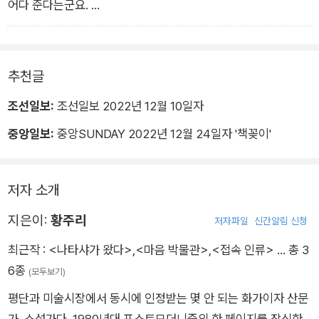
어다 준다는군요.
인간뿐 아니라 동물도 선물을 한다는 걸 보면서, 산다는 건 그 자
체가 선물이며, 그 선물 속의 선물은 사랑이라고, 아무리 주어
도 아깝지 않은 상대가 있다는 건 행복이라고.
추천글
그런 생각이 들었던, 살아있는 날의 아침입니다.
조선일보:
조선일보 2022년 12월 10일자
중앙일보:
중앙SUNDAY 2022년 12월 24일자 '책꽂이'
저자 소개
지은이:
황주리
저자파일
신간알림 신청
최근작 :
<나타샤가 왔다>
,
<마음 박물관>
,
<접속 인류>
… 총 3
6종
(모두보기)
평단과 미술시장에서 동시에 인정받는 몇 안 되는 화가이자 산문
가, 소설가다. 1980년대 포스트모더니즘의 한 페이지를 장식한