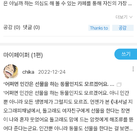
스등> 36쪽,<다이야몬드여 영원하라> 64쪽<위대한 개츠비>
은 아닐까 하는 의심도 해 볼 수 있는 카페를 통해 자신의 가장 고
도 있지만 결코 세상을 해체하는 수준 이상으로 나아가지는 않는
70쪽<말레나> 71쪽<설국 열차> 102쪽<그녀 (her)> 128,<
독했던 시절과, 그 시절 마저 아름다웠을 시간의 의미와 마음을
다. 두 주인공은 서로를 끊임없이 갈망하지만 당초 이뤄지기 어려
더보기
너의 췌장을 먹고 싶어> 168쪽<판타스틱 우먼> 190쪽<토이
어루만져 준 의미로의 메시지를 담아 페이크 된 편지소설로 태어
운 사랑임을 알고 있어 '이뤄질 수 없는 사랑'이라는 점에서 낭만
공감 (
0
)
댓글 (0)
스토리> 209쪽 다시, 이 책은? - 이 소설의 창작 계기가 흥미롭
났다.상상을 대상을 향한 끝나지 않는 편지이며 사랑과 불안과 전
주의 요소가 다분하다. 영화 제목이 소설의 제목에 들어왔다. '바
다. 저자가 페이스북을 통해 아프가니스탄에 거주하는 미국인 외
쟁과 평화에 대한 단상, 그리고 불멸의 이야기를 담고 있는 책을
그다드 카페는 영화 속의 미국 라스베이거스 근처의 모하비사막
과 의사라는 사람과 메시지를 주고 받은 적이 있다 한다. 지금도
만나 읽어본다.이 책 '바그다드 카페에서 우리가 만난다면' 은 단
한가운데 모텔과 주유소를 겸한 허름한 카페이다. 이야기는 오래
쓰기
마이페이퍼 (1편)
그런 류의 사기들이 횡행하고 있는데 SNS 사기이다. 저자는 여
과 미술 시장에서 동시에 인정을 받는 화가인 동시에 문인이기도
전 뉴욕의 한 화랑에서 스쳐 지났던 두 사람이 SNS에서 다시 만
기에서 다른 상상력을 발휘한다. 만약 그게 진짜라면? 메시지를
한 저자 황주리의 서간체 소설로 불안한 세상에 대한 서사이자 페
나 대화를 이어가며 전개된다. 화가와 의사라는 이질적인 직업을
chika
2022-12-24
메뉴
주고받는 당사자들이 진짜 의사라면, 받는 사람은 화가(저자는
이크 다큐라고 일러지는 책이다.인간이 불안을 느끼는 일은 세상
가지고 있는 두 사람이 서로를 신뢰하고 속 깊은 대화를 나눌 수
화가다) 라면? 그런 상상력 끝에 이 소설이 탄생한 것이다. 그러
살면서 보면 무수히 많다.작은 것 하나 부터 많은 사람을 죽이는
‘어쩌면 인간은 선물을 하는 동물인지도 모르겠어요. ...
있도록 촉매가 되었던 건 영화 〈바그다드 카페〉다. 이후 두 사람
니 당연히 형식은 서간체 소설이다.그렇게 진행이 되는 두 사람의
전쟁에 이르기 까지 무수히 많은 불안의 대상들이 존재한다.하지
‘어쩌면 인간은 선물을 하는 동물인지도 모르겠어요. 아니 인간
은 서로에 대한 애정을 확인하게 되지만, 단 한 번도 만남도 이루
이야기, 그들이 보는 세상은 과연 어떤 모습일까?두 사람의 관계
만 인간은 그러한 불안에고 굴하지 않고 불안을 극복하거나 치유
뿐 아니라 모든 생명체가 그럴지도 모르죠. 언젠가 본 《내셔널 지
어지지는 않는다. 아니, 애초에 두 사람은 만날 수 없는 존재였다.
와는 별도로 그들이 전해주는 많은 사연 속에 우리가 성찰해야 할
하려는 과정으로의 무언가를 하는 존재이다.우리가 불안에서 느
오그래피채널에서, 돌고래도 여자친구에게 선물을 한다는 장면
독자는 소설 말미의 반전을 통해 그 사실을 깨닫게 된다. 한순간
거리가 많다. 이 책 로맨스 소설이라기보다는 힐링 소설이라고 해
끼는 고통의 사이사이에는 일상의 아름다움들이 존재하며 저자
이 나와 혼자 웃었어요 돌고래도 맘에 드는 암컷에게 해조류를 뜯
실체가 사라진 사람과의 사랑.저자는 「작가의 말」에서 이 소설이
도 좋을 것이다. 인간성의 진화의 불가능함에 대한 절규, 그러나
는 그러한 아름다움이 배인 희망과 치유의 편지들을 자신이 주인
어다 준다는군요. 인간뿐 아니라 동물도 선물을 한다는 걸 보면
“상상의 대상을 향한 끝나지 않는 편지이며, 사랑과 불안, 전쟁과
그럼에도 불구하고 고통의 사이사이 일상의 아름다움을 노래하
공 이듯 써 내려간 흔적을 보여준다.편지를 거짓으로 쓰는 사람은