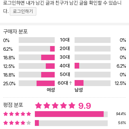
로그인하면 내가 남긴 글과 친구가 남긴 글을 확인할 수 있습니
상당한 차이가 있다. 두 인물은 끊임없이 폭력으로 물든 세상을
다.
관조하고, 사랑의 진정한 의미를 탐색하며, 주변과 일상을 성찰한
로그인하기
다. 그 과정에서 현대를 살아가는 사람의 고독과 불안, 아름다움
의 본질에 대한 깊은 이해가 유려하고 심미적인 문장으로 드러난
구매자 분포
다. 소설을 지배하는 음울하면서도 낭만적인 분위기, 독자의 상상
10대
0%
0%
력을 자극하는 지적인 대화와 매혹적인 서간체가 빛을 발하는 소
20대
0%
6.2%
설이다. “내 생애 가장 고독했던 시절, 그때는 몰랐지만 그래서
30대
0%
18.8%
더욱 아름답던 시절, 내 어깨를 어루만져준 영화 한 편으로부터
40대
6.2%
12.5%
이 편지는 시작된다.” 이야기는 오래전 뉴욕의 한 화랑에서 스쳐
50대
0%
18.8%
지났던 두 사람이 SNS에서 다시 만나 대화를 이어가며 전개된
60대
12.5%
25.0%
다. 화가와 의사라는 이질적인 직업을 가지고 있는 두 사람이 서
여성
남성
로를 신뢰하고 속 깊은 대화를 나눌 수 있도록 촉매가 되었던 건
영화 〈바그다드 카페〉다. 이후 두 사람은 서로에 대한 애정을 확
9.9
평점 분포
인하게 되지만, 단 한 번도 만남도 이루어지지는 않는다. 아니, 애
94.4%
초에 두 사람은 만날 수 없는 존재였다. 독자는 소설 말미의 반전
5.6%
을 통해 그 사실을 깨닫게 된다. 한순간 실체가 사라진 사람과의