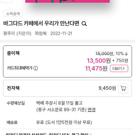
소득공제
바그다드 카페에서 우리가 만난다면
황주리
(지은이)
파람북
2022-11-21
종이책
15,000
원,
10%
13,500
원
+ 750원
11,475
원
카드최대혜택가
더보기
전자책
9,450
원
수령예상일
택배 주문시 8월 11일 출고
(중구 서소문로 89-31 기준)
변경
배송료
유료 (도서 1만5천원 이상 무료)