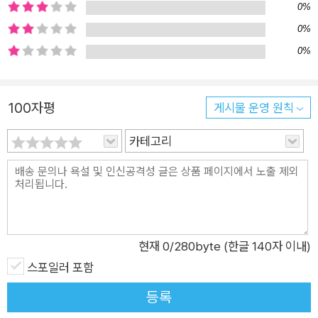
0%
사랑. 저자는 저자의 말에서 이 소설이 “상상의 대상을 향한 끝나
0%
지 않는 편지이며, 사랑과 불안, 전쟁과 평화, 그리고 불멸의 이야
0%
기”임을 밝힌다. ‘불멸’은 실체의 ‘소멸’로 가능한 것인지도 모른
다. 구체적 대상이 사라진 사랑은 실재와 환상의 경계에 뿌연 안
개로 남는다. 어쩌면 사랑이란 게 원래 그런 것인지도. 삶의 어둡
100자평
게시물 운영 원칙
고 긴 골목 끝에서 내가 길을 잃지 않도록 당신이 기다려주면 좋
카테고리
겠습니다 오로지 SNS로 소통하는 두 주인공은 사랑의 감정을 품
지만, 그 사랑에는 어떤 지점에 도달하고자 하는 목표도, 이루고
자 하는 성취의 욕망이 없다. 언젠간 두 사람이 설정해놓은 가상
의 공간 ‘바그다드 카페’에서 만날 것을 약속하지만, 그건 이생에
서는 지켜질 수 없는 영혼의 약속 같은 것일 것이다. 다만 세상 곳
곳에서 집단테러가 자행되고 이슬람 IS가 전 세계의 젊고 외로운
현재
0
/280byte (한글 140자 이내)
늑대들을 전쟁 속으로 유인하던 극도로 불안한 세상 속에서 두 주
스포일러 포함
인공은 끝없이 자신의 내면에 고인 이야기들을 풀어내며 서로의
등록
외로움을 위무한다. 그사이에 찾아드는 고요와 평화의 순간들, 그