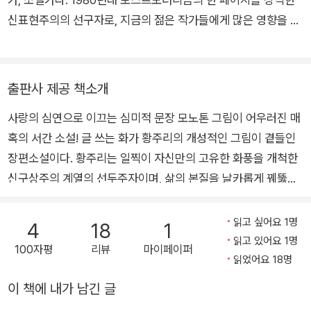
신표현주의의 선구자로, 지금의 젊은 작가들에게 많은 영향을 미
치고 있다. 작품으로는 장편소설 《바그다드카페에서 우리가 만난
다면》, 《마이러브 프루스트》, 산문집 《산책주의자의 사생활》이
있다.
출판사 제공 책소개
사랑의 심연으로 이끄는 심미적 문장 모노톤 그림이 어우러진 매
혹의 서간 소설! 글 쓰는 화가 황주리의 개성적인 그림이 곁들인
장편소설이다. 황주리는 일찍이 자신만의 고유한 화풍을 개척한
신구상주의 계열의 선두주자이며, 삶의 본질을 날카롭게 꿰뚫는
안목과 빼어난 문장으로 주목받아온 작가이다. 소설은 SNS를 통
해 교류하는 두 인물의 편지들로 구성된다. 여성인 한국인 화가와
읽고 싶어요 1명
4
18
1
남성인 아프가니스탄계 미국인 외과 의사가 그 주인공이며, 영화
읽고 있어요 1명
100자평
리뷰
마이페이퍼
〈바그다드 카페〉가 두 사람을 연결하고 이야기를 끌어가는 촉매
읽었어요 18명
역할을 하는 매우 신선하고 독창적인 형식의 소설이다. 두 인물
이 책에 내가 남긴 글
사이에 연정이 싹트긴 하지만, 이 소설은 일반적인 연애소설과는