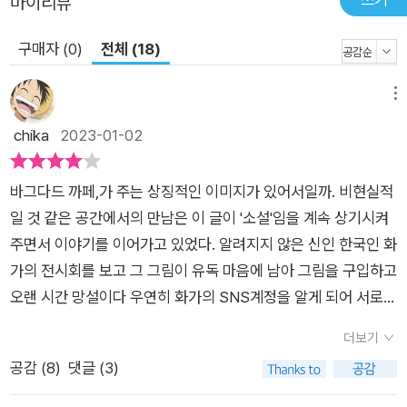
마이리뷰
구매자 (0)
전체 (18)
메뉴
chika
2023-01-02
바그다드 까페,가 주는 상징적인 이미지가 있어서일까. 비현실적
일 것 같은 공간에서의 만남은 이 글이 '소설'임을 계속 상기시켜
주면서 이야기를 이어가고 있었다. 알려지지 않은 신인 한국인 화
가의 전시회를 보고 그 그림이 유독 마음에 남아 그림을 구입하고
오랜 시간 망설이다 우연히 화가의 SNS계정을 알게 되어 서로
대화를 주고받으며 생각과 마음을 나누며 연인이 되어가는 과정
더보기
을 보여주고 있다,고 말할 수 있는 줄거리지만 사실 두 연인의 운
공감 (
8
)
댓글 (3)
명같은 사랑 이야기가 중심 주제는 아니라는 생각이 든다. 서로의
편지를 통해 한국과 이슬람의 테러가 난무하는 곳에서 의료활동