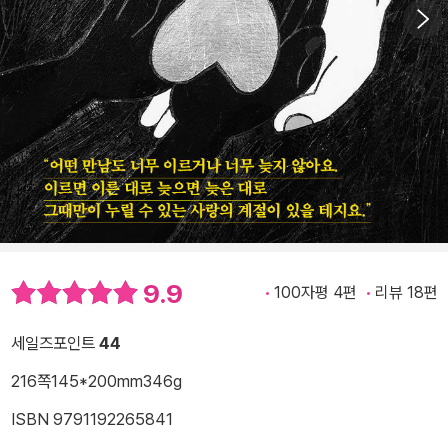
9.9
100자평 4편
리뷰 18편
세일즈포인트
44
216쪽
145*200mm
346g
ISBN 9791192265841