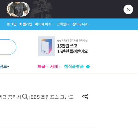
로그인
회원가입
마이페이지
고객센터
장바구니
(0)
투비컨티뉴드
펀드
북플
서재
창작플랫폼
투비컨티뉴드
1등급 공략서
EBS 올림포스 고난도
|