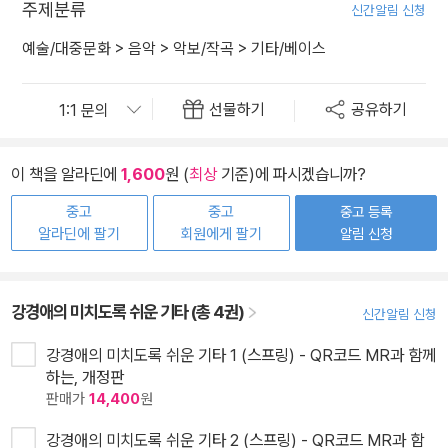
주제분류
신간알림 신청
예술/대중문화
>
음악
>
악보/작곡
>
기타/베이스
선물하기
공유하기
이 책을 알라딘에
1,600
원 (
최상
기준)에 파시겠습니까?
중고
중고
중고 등록
알라딘에 팔기
회원에게 팔기
알림 신청
강경애의 미치도록 쉬운 기타 (총 4권)
신간알림 신청
강경애의 미치도록 쉬운 기타 1 (스프링) - QR코드 MR과 함께
하는, 개정판
판매가
14,400
원
강경애의 미치도록 쉬운 기타 2 (스프링) - QR코드 MR과 함