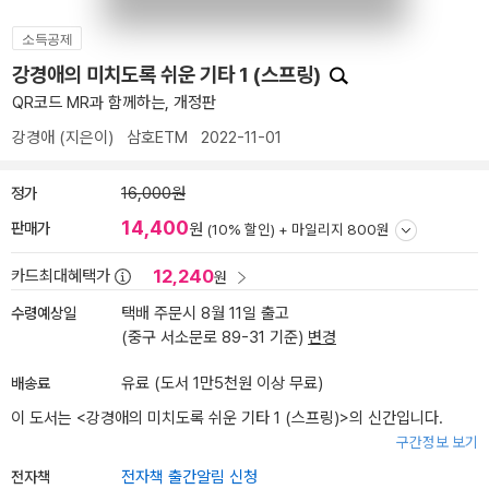
소득공제
강경애의 미치도록 쉬운 기타 1 (스프링)
QR코드 MR과 함께하는, 개정판
강경애
(지은이)
삼호ETM
2022-11-01
정가
16,000원
14,400
판매가
원
(10% 할인) +
마일리지 800원
12,240
카드최대혜택가
원
수령예상일
택배 주문시 8월 11일 출고
(중구 서소문로 89-31 기준)
변경
배송료
유료 (도서 1만5천원 이상 무료)
이 도서는 <
강경애의 미치도록 쉬운 기타 1 (스프링)
>의 신간입니다.
구간정보 보기
전자책
전자책 출간알림 신청