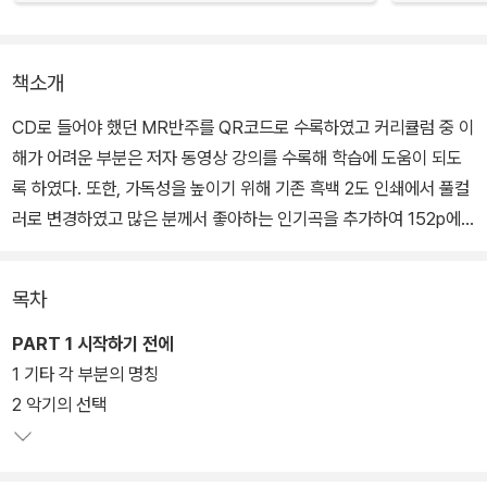
책소개
CD로 들어야 했던 MR반주를 QR코드로 수록하였고 커리큘럼 중 이
해가 어려운 부분은 저자 동영상 강의를 수록해 학습에 도움이 되도
록 하였다. 또한, 가독성을 높이기 위해 기존 흑백 2도 인쇄에서 풀컬
러로 변경하였고 많은 분께서 좋아하는 인기곡을 추가하여 152p에
서 164p로 늘려 출간하였다.
목차
‘미치도록 쉬운 기타’는 기타 코드를 하나씩 배워가며 곡을 익힐 수 있
는 교본이다. 멜로디 연주법이 수록되어 한 권으로 기타의 기초를 마
PART 1 시작하기 전에
스터 할 수 있다. 초보자의 눈높이에 맞추어 리듬의 장르별 구성이 아
1 기타 각 부분의 명칭
닌 비트의 수와 코드의 난이도에 초점을 맞추어 커리큘럼을 구성하여
2 악기의 선택
기타를 쉽게 배우고 연주하고 싶은 사람들에게 아주 적합하다.