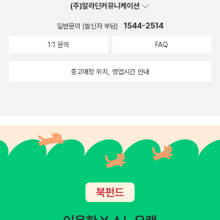
(주)알라딘커뮤니케이션
1544-2514
일반문의 (발신자 부담)
1:1 문의
FAQ
중고매장 위치, 영업시간 안내