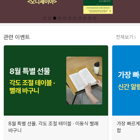
관련 이벤트
전체보기
8월 특별 선물. 각도 조절 테이블 · 이동식 빨래
가장 빠르게
바구니
합