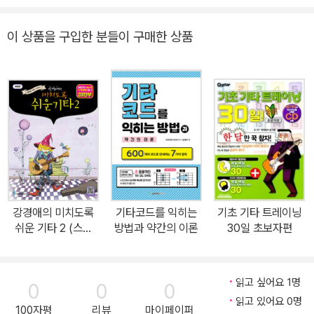
해 학습에 도움이 되도록 하였다. 또한, 가독성을 높이기 위해 기존 흑
백 2도 인쇄에서 풀컬러로 변경하였고 많은 분께서 좋아하는 인기곡
이 상품을 구입한 분들이 구매한 상품
을 추가하여 152p에서 164p로 늘려 출간하였다. ‘미치도록 쉬운 기
타’는 기타 코드를 하나씩 배워가며 곡을 익힐 수 있는 교본이다. 멜로
디 연주법이 수록되어 한 권으로 기타의 기초를 마스터 할 수 있다. 초
보자의 눈높이에 맞추어 리듬의 장르별 구성이 아닌 비트의 수와 코
드의 난이도에 초점을 맞추어 커리큘럼을 구성하여 기타를 쉽게 배우
고 연주하고 싶은 사람들에게 아주 적합하다.
강경애의 미치도록
기타코드를 익히는
기초 기타 트레이닝
쉬운 기타 2 (스프
방법과 약간의 이론
30일 초보자편
링)
읽고 싶어요 1명
0
0
0
읽고 있어요 0명
100자평
리뷰
마이페이퍼