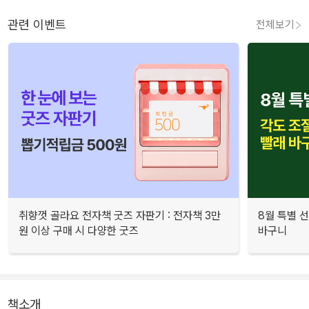
관련 이벤트
전체보기
취향껏 골라요 전자책 굿즈 자판기 : 전자책 3만
8월 특별 선
원 이상 구매 시 다양한 굿즈
바구니
책소개