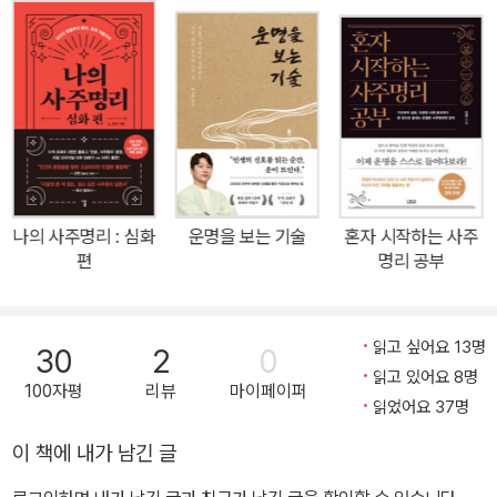
찬찬히 안내하는 사주명리 입문서다. 사주명리의 출발점인 만세력에
서 사주명리의 모든 것이라고 해도 과언이 아닌 십신까지 차근차근
단계를 밟아 나간다. 사주명리 입문서는 꽤 나와 있고, 그 책들의 목적
은 대부분 ‘혼자’ 사주명리를 풀이하게 하는 데 있다. 하지만 그 목적
지까지 이끄는 입문서가 얼마나 될까. 적어도 《나의 사주명리》는 그
목적지에 근접한다. 한자에 겁먹고, 외울 것 많아 포기했던 이들에게
마음먹고 사주 공부를 시작했다가 중도에 포기하는 사람이 많다. 이
유가 무엇일까. 먼저, 한자가 장벽이 된다. 한글에 익숙한 사람들에겐
나의 사주명리 : 심화
운명을 보는 기술
혼자 시작하는 사주
한자도 낯선 외국어일 수 있다. 《나의 사주명리》는 원리, 예시, 개념
편
명리 공부
들에 쓰이는 한자들을 하나하나 알기 쉽게 풀이해 놓았다. 이를테면
“정관은 바를 정正에 관직 관官으로, 올바른 관직의 기운이다” “정
인을 인수印綬라고도 하는데, “도장을 허리춤에 차고 있다”는 의미
읽고 싶어요 13명
30
2
0
다”는 식으로 기본 의미를 풀이한 후 본격적으로 어떤 기운인지 설명
읽고 있어요 8명
100자평
리뷰
마이페이퍼
해 나간다. 또 사주명리 강의라도 듣게 되면 외울 것이 꽤 많다. 하지
읽었어요 37명
만 사주명리는 수학 공식이 아니라서 외워 대입한들 겉핥기식 결과만
이 책에 내가 남긴 글
얻을 뿐이다. 사주명리는 여느 학문보다 원리와 개념들을 제대로 이