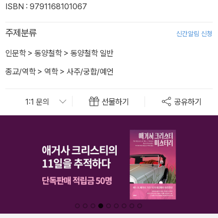
ISBN : 9791168101067
주제분류
신간알림 신청
인문학
>
동양철학
>
동양철학 일반
종교/역학
>
역학
>
사주/궁합/예언
선물하기
공유하기