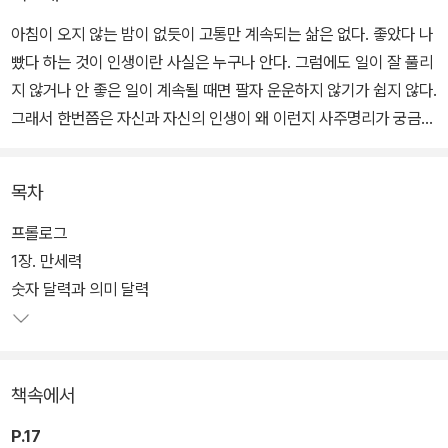
아침이 오지 않는 밤이 없듯이 고통만 계속되는 삶은 없다. 좋았다 나
빴다 하는 것이 인생이란 사실은 누구나 안다. 그럼에도 일이 잘 풀리
지 않거나 안 좋은 일이 계속될 때면 팔자 운운하지 않기가 쉽지 않다.
그래서 한번쯤은 자신과 자신의 인생이 왜 이런지 사주명리가 궁금해
진다.
목차
《나의 사주명리》는 자신의 사주명리를 직접 풀이할 수 있는 길을 찬
찬히 안내하는 사주명리 입문서다. 사주명리의 출발점인 만세력에서
프롤로그
사주명리의 모든 것이라고 해도 과언이 아닌 십신까지 차근차근 단계
1장. 만세력
를 밟아 나간다. 사주명리 입문서는 꽤 나와 있고, 그 책들의 목적은
숫자 달력과 의미 달력
대부분 ‘혼자’ 사주명리를 풀이하게 하는 데 있다. 하지만 그 목적지까
지 이끄는 입문서가 얼마나 될까. 적어도 《나의 사주명리》는 그 목적
지에 근접한다.
책속에서
P.17