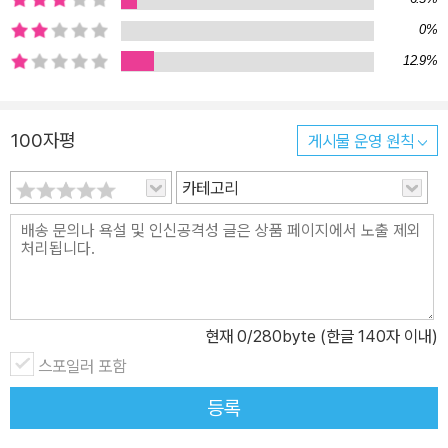
따듯한 시선”으로 사주명리에 대한 여러 오해를 바로잡고 사주명리
의 본질을 알리는 데 힘을 쏟고 있다. 이런 태도와 오랜 공부는 간지와
0%
십신 해석 부분에서 빛을 발한다. 저자는 기존의 견해들에 자신만의
12.9%
해석을 쌓아올렸다. 간지와 십신을 인문학적으로 재해석해 놓았다는
점에서 《나의 사주명리》는 여느 입문서와 다르다. 독자들은 갑목‧을
100자평
게시물 운영 원칙
목…, 비겁‧식상… 등 관심 있는 항목을 찾아 읽으면 되고, 자신을 더
깊이 이해할 기회를 얻는다. 사주는 태어난 순간 갖게 된 기운이다. 그
카테고리
러니 운명이 정해져 있다고 단정하기 쉽지만, 운명은 바꿀 수 있다. 그
러자면 자신이 어떤 사람인지부터 정확히 알아야 한다. 사주명리를
공부하는 것이 “자신을 알아 가는 길”인 이유다. 이 책은 그 ‘길’을 정
확하게 끝까지 안내한다.
현재
0
/280byte (한글 140자 이내)
스포일러 포함
등록