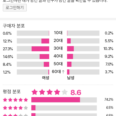
로그인하면 내가 남긴 글과 친구가 남긴 글을 확인할 수 있습니다.
해해야 응용이 가능한 아주 ‘체계적인’ 학문이다. 《나의 사주명리》는
이 체계라는 뼈대를 탄탄하게 세웠다. 군더더기 없이 꼭 필요한 내용
로그인하기
들만 다루었다. 사주명리의 출발점인 만세력과 만세력의 근간인 음양
오행 원리, 음양오행의 운행에서 비롯된 생극 개념을 설명하면서 기
구매자 분포
본기를 다진 후 만세력의 골격인 간지 설명으로 들어간다. 그다음 본
10대
0.2%
0.6%
격적인 사주 풀이 준비를 한다. 연간이 아닌 일간이 사주 해석의 기준
20대
5.5%
12.1%
이 된 배경을 설명한 후 일간을 중심으로 나머지 7개 글자와의 관계
30대
10.3%
27.3%
를 말하는 ‘십신’ 설명으로 이어지는 것이다. 책을 찬찬히 따라가면,
40대
9.2%
14.6%
책을 덮은 후엔 자신의 사주팔자를 기초적인 수준에서라도 풀이할 수
50대
7.0%
8.4%
있다. 이것이 1권의 목적지다. 본격적인 풀이 방법은 2권에서 다룰 예
60대
3.7%
1.2%
정이다. 인문학적으로 재해석한 간지와 십신 저자 현묘는 10년 넘게
여성
남성
사주명리를 공부했다. 사주명리 공부하는 이들 사이에서 유명한 블로
그(누적 조회 수 2100만) ‘안녕, 사주명리’ 운영자이기도 하다. 액막
8.6
평점 분포
이용 부적처럼 미신의 영역에 있는 사주명리를 나와 타인을 이해하고
74.2%
미래를 내다볼 수 있게 돕는 일상의 도구로 재정립하기 위해 노력 중
6.5%
이다. 명리학자이자 《명리》 저자인 강헌의 말처럼 “젊고, 진지하고,
6.5%