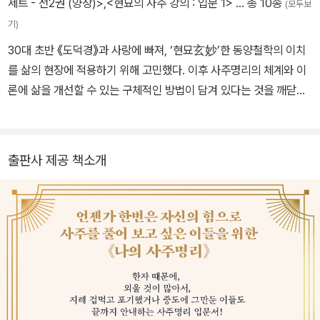
세트 - 전2권 (양장)>
,
<현묘의 사주 강의 : 입문 1>
… 총 10종
(모두보
기)
30대 초반 《도덕경》과 사랑에 빠져, ‘현묘玄妙’한 동양철학의 이치
를 삶의 현장에 적용하기 위해 고민했다. 이후 사주명리의 체계와 이
론에 삶을 개선할 수 있는 구체적인 방법이 담겨 있다는 것을 깨닫고
사주명리 공부에 매진했다. 원광대 한국문화학과 사주명리 전공 박사
과정을 수료했다. 인문학 및 명리교육기관인 <평생교육원 이도>와
블로그 <안녕, 사주명리>를 운영하고 있다. 또한 명리상담센터 <파
출판사 제공 책소개
이브시즌스>를 창립하며, 어둠과 미신의 영역에 있는 사주명리를 통
찰과 상담의 도구로 재정립하기 위해 노력 중이다. 《나의 사주명리:
기초 편》, 《나의 사주명리: 심화 편》, 《현묘의 사주 강의: 입문 1》을
썼다.