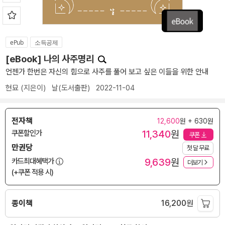
ePub
소득공제
[eBook] 나의 사주명리
언젠가 한번은 자신의 힘으로 사주를 풀어 보고 싶은 이들을 위한 안내
현묘
(지은이)
날(도서출판)
2022-11-04
전자책
12,600
원 + 630원
11,340
원
쿠폰할인가
쿠폰
만권당
첫 달 무료
9,639
원
카드최대혜택가
더보기
(+쿠폰 적용 시)
종이책
16,200
원