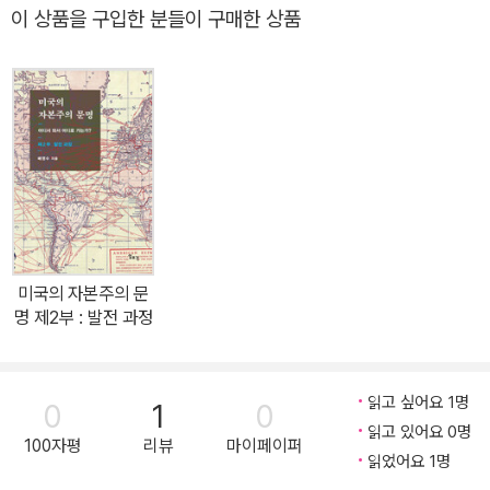
적으로도 미국의 영향력이 미치지 않는 곳은 사실상 없다. 대통령뿐
이 상품을 구입한 분들이 구매한 상품
만 아니라 그의 배우자, 미연방의 권력 핵심이 되는 장관들도 미국뿐
아니라 전 세계의 정책을 쥐락펴락하며 주목받는다. 이처럼 세계적으
로 주목받는 국가, 미국이지만 가장 의외인 점은 ‘강대국치고’ 생각보
다 역사가 오래되지 않았다는 것이다. 고대 문명의 발상지와도 당연
히 관계가 없고, 오랫동안 북미대륙에서 살아온 원주민들은 있었지만
18세기 전까지 세계 무대에 데뷔조차 하지 못했던 이 나라는 초대 대
통령을 옹립하고 채 100년도 되지 않아 국제사회에서 두각을 드러낸
다. 전 세계를 향해 제국주의帝國主義를 구가하던 유럽 제국諸國
의 콧대를 꺾고 당당히 링 위에 올라선 것이다. 이쯤해서 궁금하지 않
미국의 자본주의 문
을 수가 없다. 세워진 지 불과 2백 년 만에 세계 최강이 된 미국의 저
명 제2부 : 발전 과정
력은 어디서 온 것일까? 어떤 힘이 이 나라를 그토록 성장시켰을까?
‘기회의 땅’에서 각자 꾸는 꿈 우리가 생각하는 미국의 시작은 아마도
1620년, 플리머스에 도착한 영국 이민자들이 공동체를 수립하면서
읽고 싶어요 1명
0
1
0
메이플라워 협약을 맺은 때부터일 것이다. 그러나 아메리카 대륙에는
읽고 있어요 0명
100자평
리뷰
마이페이퍼
약 2만 년 전부터 살던 원주민들이 있었다. 이들은 오랜 세월 이곳에
읽었어요 1명