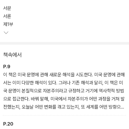
제, 그리고 국민문화가 어떻게 얽혀 있는지 그 장구한 역사를 세밀히
서문
풀어낸다.
서론
제1부
<미국의 자본주의 문명> 중 제1부에 해당하는 '토대'는 제목 그대로
미국 문명의 근원을 추적하며 그 기반을 깊이 탐구한다. 저자는 오랜
세월에 걸쳐 기반을 축적해 온 구대륙의 나라들과는 달리, 신대륙에
책속에서
서 근대적이고도 복잡한 형태로 출발한 미국이 어떻게 자신들의 나라
를 세우고 자본주의 문명이 발전할 수 있도록 제도를 만들었는지를
P.9
살펴보는 동시에 문명의 개념과 자본주의의 개념, 그리고 미국 헌법
이 책은 미국 문명에 관해 새로운 해석을 시도한다. 미국 문명에 관해
에 관한 논쟁을 비롯한 학술적 논의를 장별 부록에 담아 더욱 풍성한
서는 이미 다양한 해석이 있다. 그러나 기존 해석과 달리, 이 책은 미
내용을 전한다.
국 문명이 본질적으로 자본주의라고 규정하고 거기에 역사학적 방법
으로 접근한다. 바꿔 말해, 미국에서 자본주의가 어떤 과정을 거쳐 발
전했는지, 오늘날 어떤 변화를 겪고 있는지, 또 세계를 어떤 방향으로
끌고 나가는지, 살펴본다.
P.20