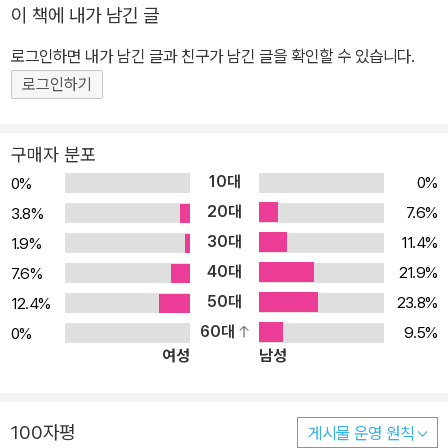
서 살았지만 그들을 하나로 단합시킬 정치적 체제가 없었고 모두 여
이 책에 내가 남긴 글
러 지역에 흩어져 살았던 탓에 영국과 스페인 등지에서 온 외부인들
로그인하면 내가 남긴 글과 친구가 남긴 글을 확인할 수 있습니다.
은 이곳을 자신들에게 부와 명예를 가져다줄 ‘기회의 땅’이라고 멋대
로 생각했다. 즉, 오늘날의 미국은 외부자들의 식민지로서 그 역사가
로그인하기
시작되었다. 보통 식민지에서 시행되는 정책은 일방적이다. 지배자는
납세와 공물을 요구하고 피지배자는 그들이 요구하는 모든 것을 바쳐
구매자 분포
야 하기에 날이 갈수록 불만이 커져간다. 이런 상황에서 상하관계, 그
10대
0%
0%
리고 권력을 결정짓는 요소는 다름 아닌 돈, 경제적인 힘이었다. 신대
20대
7.6%
3.8%
륙에는 새로운 개척지를 찾는 상인들이 오갔고, 그들을 중심으로 제
30대
11.4%
1.9%
조업이 자리를 잡으면서 자본은 중요한 생산 수단이 되었다. 비록 식
40대
21.9%
7.6%
민지였지만 이곳에 정착한 사람들은 자체적으로 공동체의 힘을 키워
50대
23.8%
12.4%
야 했고, 더 많은 이익 창출이 필요했다. 당연히 생산 활동을 장려하고
60대
9.5%
0%
보장하는 분위기가 자연스럽게 형성되었다. 미국이 상대적으로 짧은
여성
남성
시간 안에 세계 강국으로 거듭날 수 있었던 비결은 바로 이런 경제 체
제, 즉 자본주의가 자리를 잡을 수밖에 없는 환경이 있었기 때문이다.
자본주의, 미국 사회에 뿌리내리기 시작하다 으레 자본주의라는 말을
100자평
게시물 운영 원칙