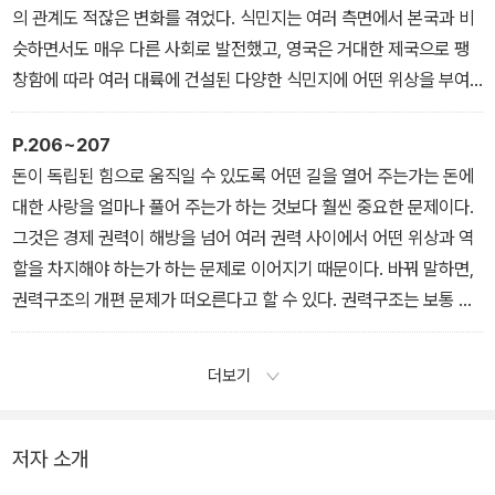
- 서론
다. 그리고 그들에게는 총포를 포함해 원주민이 본 적도 없는 철제 무
의 관계도 적잖은 변화를 겪었다. 식민지는 여러 측면에서 본국과 비
기가 있었고, 말처럼 크기와 힘으로 원주민을 압도할 수 있는 수송 수
슷하면서도 매우 다른 사회로 발전했고, 영국은 거대한 제국으로 팽
단도 있었다. 더욱이, 오랜 세월에 걸쳐 유라시아 인구 사이에서 발달
창함에 따라 여러 대륙에 건설된 다양한 식민지에 어떤 위상을 부여
한 면역력이 있었다. 천연두, 홍역, 수두, 인플루엔자 같은 전염병이
하고 그와 어떤 관계를 수립할 것인가 하는 문제를 놓고 일관성 없는
아메리카에서 90 % 정도의 놀라운 치사율을 보이자, 정복자들은 전
태도를 보였기 때문이다. 그렇게 해서 영국과 식민지 사이에는 긴장
P.206~207
염병을 일부러 퍼뜨리며 원주민을 궁지에 몰아넣었다. 그 외에 정복
관계가 조성되었고, 그것은 특히 북미대륙에서 심화되었다. 거기서는
돈이 독립된 힘으로 움직일 수 있도록 어떤 길을 열어 주는가는 돈에
자들의 기이한 광기와 원주민의 헤아리기 어려운 공포도 있었다. 결
이주민이 스스로 영국인이라 생각하면서 영국과 유사한 정치체제를
대한 사랑을 얼마나 풀어 주는가 하는 것보다 훨씬 중요한 문제이다.
국, 어림잡아 5,000만 명을 넘나들던 원주민 인구는 1600년에 이르
세우고 영국인으로서 온갖 권리를 누리려 했던 반면에, 영국은 그들
그것은 경제 권력이 해방을 넘어 여러 권력 사이에서 어떤 위상과 역
면 대략 500만 내지 1,000만 명으로 격감했다. 거기서 살아남은 사
을 어디까지나 식민지인으로 취급하면서 어떻게든 통제하고 복속시
할을 차지해야 하는가 하는 문제로 이어지기 때문이다. 바꿔 말하면,
람들은 해안과 평야를 내놓고 오지로 몸을 숨겼다. 이렇게 해서 스페
키려 애썼기 때문이다.
권력구조의 개편 문제가 떠오른다고 할 수 있다. 권력구조는 보통 정
인과 포르투갈이 아메리카를 석권하는 데는 백 년도 걸리지 않았다.
치권력을 기능에 따라 구분하고 그 사이에 수립하는 체계를 가리킨
- 제2장 <원주민과 이주민〉
- 제4장 <제국과 식민지>
다. 그렇지만 여기서 그것은 매우 넓은 뜻으로 쓰인다. 필자가 문명 개
더보기
념을 제안하며 언급한 것처럼, 힘. 흔히 정치권력을 가리키는 권력을
넘어, 사람을 움직이는 모든 종류의 힘. 은 완력이나 매력 같은 개인적
인 힘에서 제도화된 무력이나 문화적 영향력 같은 사회적인 힘까지
저자 소개
매우 다양한 현상이다. 재산에 토대를 두고 성립하는 경제 권력은 린