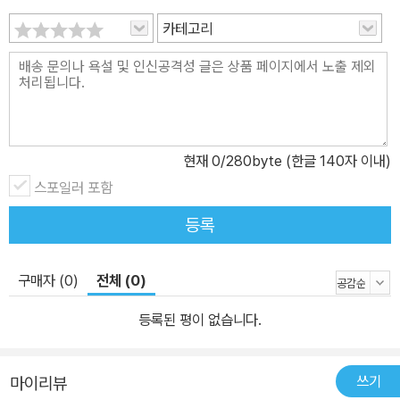
들으면 아담 스미스의 『국부론』이나 칼 마르크스의 『자본론』처럼 학
술적인 개념, 혹은 그로부터 파생되는 경제적인 개념을 떠올리기 마
카테고리
련이다. 그러나 지극히 한정된 시선으로 분석하기 시작하면 이해의
폭이 좁아지듯이, 다양한 사람이 사는 문명과 사회의 이야기를 하나
의 틀에 욱여넣어 해석하게 되면 한계가 있을 수밖에 없다. 오랜 세월
미국사를 가르쳐 온 저자 배영수는 자본주의란 문명의 일종이며, 정
치와 경제만이 아니라 사회와 문화, 그리고 자연환경에까지 걸쳐 있
현재
0
/280byte (한글 140자 이내)
는 매우 복잡한 체계라는 의견을 제시한다. 따라서 자본주의 개념을
스포일러 포함
토대로 형성된 미국이라는 나라를 이해하려면 보다 포괄적인 시선으
등록
로 접근해야 한다는 것이다. 여기서 문명은 매우 넓은 뜻에서 권력구
조를 가리키는데, 이는 곧 한 무리의 사람들이 생존과 번영을 확보하
기 위해 이용할 수 있는 모든 힘을 조직적으로 결집하는 실체라 할 수
구매자 (0)
전체 (0)
있다. 즉, 사람들은 살아남기 위해, 나아가 더 나은 삶을 꾸리기 위해
등록된 평이 없습니다.
스스로 가진 힘과 능력, 그리고 자연환경의 힘까지 이용할 수 있도록
일정한 체계를 구축하게 되는데, 이는 곧 우리가 흔히 정치, 경제, 사
회, 문화라 부르는 다양한 영역을 포괄한다. 한마디로 우리는 보다 넓
쓰기
마이리뷰