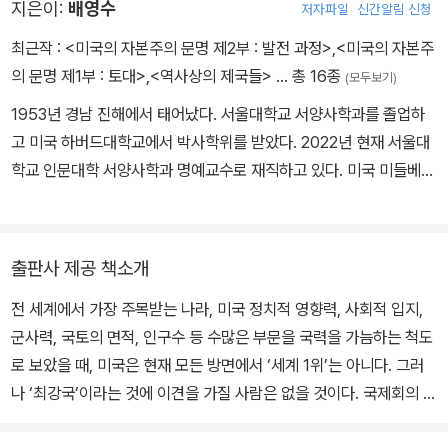
지은이:
배영수
저자파일
신간알림 신청
드블럼이 지적한 것처럼 자원의 생산과 분배에 결정적인 영향을 끼친
다. 따라서 그것은 해방되는 순간부터 다른 권력과 어떤 관계를 맺을
최근작 :
<미국의 자본주의 문명 제2부 : 발전 과정>
,
<미국의 자본주
것인가 하는 문제를 일으킨다. 그리고 이 문제에 대한 해답이 마련되
의 문명 제1부 : 토대>
,
<역사상의 제국들>
… 총 16종
(모두보기)
고 실천에 옮겨지면, 공식적 권력구조를 비롯하여 넓은 뜻의 권력구
1953년 경남 진해에서 태어났다. 서울대학교 서양사학과를 졸업하
조에 중요한 변화가 일어난다. 이 변화는 본질적으로 정치과정이며,
고 미국 하버드대학교에서 박사학위를 받았다. 2022년 현재 서울대
그 결과도 정치체제의 변화로 나타난다. 그러므로 자본주의 문명은
학교 인문대학 서양사학과 명예교수로 재직하고 있다. 미국 미들베리
정치적 토대 위에서 성립한다고 말할 수 있다.
대학 객원교수, 서울대학교 대학신문사 주간, 서울대학교 미국학연구
소장, 서울대학교 역사연구소장, 서울대학교 인문대학 서양사학과 학
- 제4장 <제국과 식민지>
과장, 서울대학교 인문대학 학장을 지냈다. 저술로는 Labor in Retr
출판사 제공 책소개
eat: Class and Community among Men's Clothing Workers i
전 세계에서 가장 주목받는 나라, 미국 정치적 영향력, 사회적 입지,
n Chicago, 1871-1929, 『미국 예외론의 대안을 찾아서』 등의 책과
군사력, 국토의 면적, 인구수 등 수많은 부문을 국력을 가늠하는 척도
다수의 논문이 있다. 그 외에 편저 『서양사 강의』, 역서 『미국 혁명의
로 보았을 때, 미국은 현재 모든 방면에서 ‘세계 1위’는 아니다. 그러
이데올로기적 기원』 등도 있다.
나 ‘최강국’이라는 것에 이견을 가질 사람은 없을 것이다. 국제회의 어
디를 가도 미국의 자리가 없는 경우는 거의 없고, 문화적으로도 경제