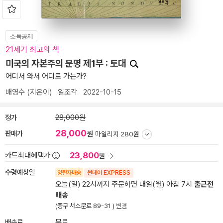
소득공제
21세기 최고의 책
미국의 자본주의 문명 제1부 : 토대
어디서 와서 어디로 가는가?
배영수
(지은이)
일조각
2022-10-15
정가
28,000원
28,000
판매가
원
마일리지 280원
23,800
카드최대혜택가
원
수령예상일
양탄자배송
썬데이 EXPRESS
오늘(일) 22시까지 주문하면 내일(월) 아침 7시
출근전
배송
(중구 서소문로 89-31 )
변경
배송료
무료