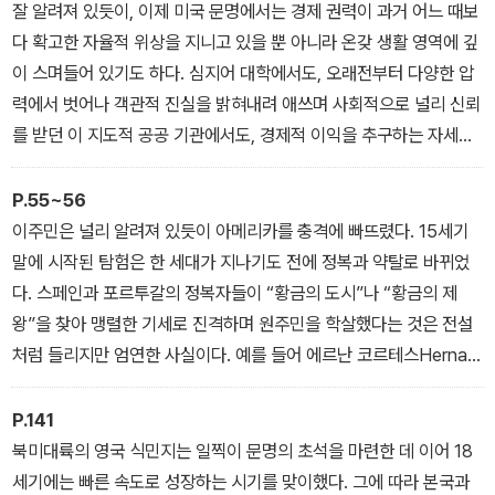
- 서문
잘 알려져 있듯이, 이제 미국 문명에서는 경제 권력이 과거 어느 때보
다 확고한 자율적 위상을 지니고 있을 뿐 아니라 온갖 생활 영역에 깊
이 스며들어 있기도 하다. 심지어 대학에서도, 오래전부터 다양한 압
력에서 벗어나 객관적 진실을 밝혀내려 애쓰며 사회적으로 널리 신뢰
를 받던 이 지도적 공공 기관에서도, 경제적 이익을 추구하는 자세가
새로운 행동 윤리로 자리 잡고 있다. 그러나 바로 거기서 자본은 종래
와 다른 행태를 보여 주기도 한다. 경제적 이익을 가져다줄 것으로 보
P.55~56
이는 지식을 뒤쫓으며 거기에 편승해서 더 나은 증식의 기회를 잡으
이주민은 널리 알려져 있듯이 아메리카를 충격에 빠뜨렸다. 15세기
려 한다. 나아가 새로운 권력으로 성장하는 지식과 공생하는 관계를
말에 시작된 탐험은 한 세대가 지나기도 전에 정복과 약탈로 바뀌었
맺으려 한다. 따라서 필자는 이처럼 변모하는 지식과 자본의 관계, 또
다. 스페인과 포르투갈의 정복자들이 “황금의 도시”나 “황금의 제
는 지적 권위와 경제 권력 사이의 관계가 무엇을 의미하는가 하는 물
왕”을 찾아 맹렬한 기세로 진격하며 원주민을 학살했다는 것은 전설
음에 부딪힌다. 그것이 자본주의가 새로운 단계로 발전한다는 것을
처럼 들리지만 엄연한 사실이다. 예를 들어 에르난 코르테스Hernan
의미하는가, 아니 한 걸음 더 나아가 자본주의를 대체하는 새로운 문
Cortes는 500명이 조금 넘는 원정대를 이끌고 아즈텍제국 공략에
명으로 진입한다는 것을 시사하는가 하는 물음에 부딪힌다. 이런 뜻
나섰고, 프란치스코 피사로Francisco Pizzaro는 200명에도 못 미
P.141
에서, 필자는 오늘날 미국 문명이 기로에 서 있는 것은 아닌가 하고 생
치는 원정대로 잉카제국의 8만 대군을 대적했다. 원정대는 무엇보다
북미대륙의 영국 식민지는 일찍이 문명의 초석을 마련한 데 이어 18
각한다.
오랜 훈련과 많은 경험을 쌓은 직업군인을 중심으로 구성되어 있었
세기에는 빠른 속도로 성장하는 시기를 맞이했다. 그에 따라 본국과