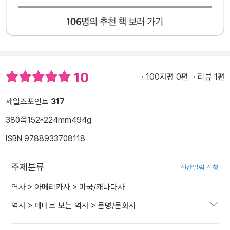
10
100자평 0편
리뷰 1편
세일즈포인트
317
380쪽
152*224mm
494g
ISBN 9788933708118
주제분류
신간알림 신청
역사
>
아메리카사
>
미국/캐나다사
역사
>
테마로 보는 역사
>
문명/문화사