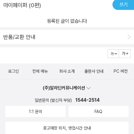
로 바뀌었을까? 미국의 자본주의 문명, 그 기원을 찾아서 미국의 자
쓰기
마이페이퍼 (0편)
본주의 문명은 저절로 나타나지 않았다. 북미대륙에 문명이 등장하
고, 시간이 흐르면서 그 문명이 자본주의로 변형됨에 따라 등장한 것
등록된 글이 없습니다
이다. 인간이 주어진 환경에 최대한 적응하고 살아나가는 것처럼, 미
국의 자본주의 문명 역시 북미대륙이라는 자연환경에 발을 디딘 인간
반품/교환 안내
이 얻어낸 결과이다. 《미국의 자본주의 문명》 중 제1부에 해당하는 <
토대>는 자연과 인간은 미국의 자본주의 문명을 이해하는 필수요소
라는 점, 그리고 18세기 말에 이르러 미국이 자본주의 문명의 토대를
갖추었다는 점에 주목한다. 본문 전반에 걸친 풍부한 지식과 중간중
로그인
전체 메뉴
회사 소개
출판사 안내
PC 버전
간 언급하는 개념을 상세하게 다룬 부록을 보면서, 독자들은 미국 동
부의 끝없는 바다와 서부의 광활한 사막, 북부의 거대한 산맥과 남부
(주)알라딘커뮤니케이션
의 드넓은 토지까지 자연을 기반으로 일어선 사람들이 ‘미국인’으로
1544-2514
서 자리를 잡아가는 과정을 알게 될 것이다.
일반문의 (발신자 부담)
1:1 문의
FAQ
중고매장 위치, 영업시간 안내