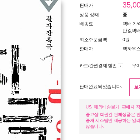
35,0
판매가
상품 상태
중
배송료
택배 3,5
반값택배 
최소주문금액
0원
판매자
책하우
카드/간편결제 할인
무이
판매완료되었습니다.
보
US, 해외배송불가, 판매자 
중고샵 회원간 판매상품은 판
중개 시스템만 제공하는 알
않습니다.