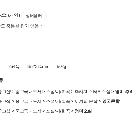
우스
(개인)
실버셀러
족도
충분한 평가 없음
본
264쪽
152*210mm
502g
류
중고샵
>
중고국내도서
>
소설/시/희곡
>
추리/미스터리소설
>
영미 추
중고샵
>
중고국내도서
>
소설/시/희곡
>
세계의 문학
>
영국문학
중고샵
>
중고국내도서
>
소설/시/희곡
>
영미소설