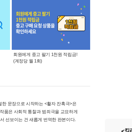
회원에게 중고 팔기 1천원 적립금!
라이트노벨 & 로맨스
(계정당 월 1회)
이상 구매시 무료배
렬한 문장으로 시작하는 <활자 잔혹극>은
이 작품은 사회적 통찰과 범죄극을 교묘하게
서 선보이는 건 새롭게 번역한 판본이다.