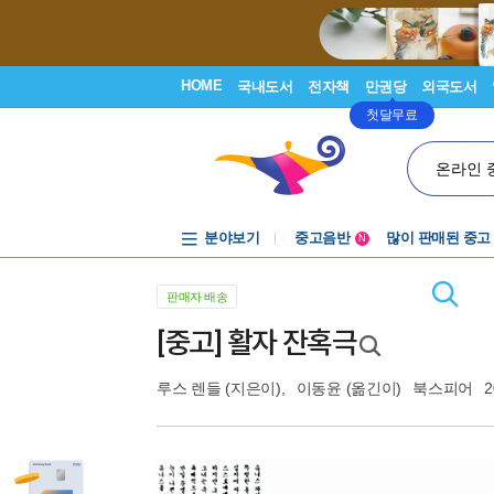
HOME
국내도서
전자책
만권당
외국도서
첫달무료
온라인 
분야보기
중고음반
많이 판매된 중고
N
1천원부터
중고음반
판매자 배송
[중고] 활자 잔혹극
루스 렌들
(지은이),
이동윤
(옮긴이)
북스피어
2