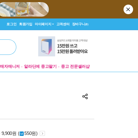
로그인
회원가입
마이페이지
고객센터
장바구니
(0)
판매자매니저
알라딘에 중고팔기
중고 전문셀러샵
원
9,900원 (
550원)