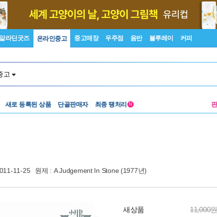
알라딘굿즈
중고매장
우주점
음반
블루레이
커피
온라인중고
중고
새로 등록된 상품
단골판매자
최종 땡처리
N
011-11-25
원제 : A Judgement In Stone (1977년)
새상품
11,000