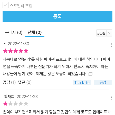
문가에 한 걸음 더 가까워질 수 있다. 모던 파이썬 개발의 가장 깊은
스포일러 포함
곳으로 뛰어들자. 주요 내용 ■ 반복 가능하고 일관된 파이썬 개발 환
경을 세팅하는 최신 방법들 ■ 커뮤니티 및 프로덕션 사용을 위해 파
등록
이썬 코드를 효과적으로 패키징하는 법 ■ f-string, enum, lambda
함수 등 모던 파이썬 구문 학습 ■ 메타클래스를 이용해 복잡한 파이
구매자 (0)
전체 (2)
썬 메타프로그래밍 쉽게 익히기 ■ 파이썬 동시성 코드 작성 ■ C/C
++ 코드와 파이썬 코드의 통합
-
2022-11-30
메뉴
제목대로 ‘전문가‘를 위한 파이썬 프로그래밍에 대한 책입니다! 파이
썬을 능숙하게 다루는 전문가가 되기 위해서 반드시 숙지해야 하는
내용들이 담겨 있어, 제게는 많은 도움이 되었습니다.
공감 (
1
)
댓글 (0)
황재희
2022-11-23
메뉴
번역이 부자연스러워서 읽기 힘들고 깃헙의 예제 코드도 업데이트가