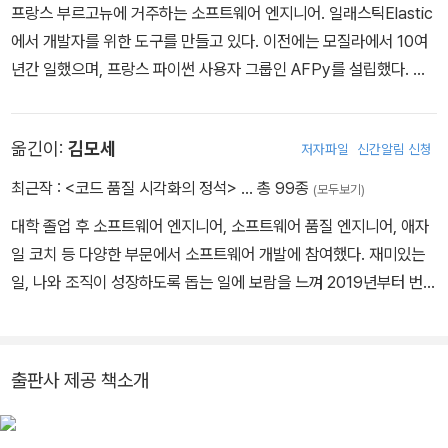
프랑스 부르고뉴에 거주하는 소프트웨어 엔지니어. 일래스틱Elastic
에서 개발자를 위한 도구를 만들고 있다. 이전에는 모질라에서 10여
년간 일했으며, 프랑스 파이썬 사용자 그룹인 AFPy를 설립했다. 다
양한 잡지에 파이썬 관련 글을 기고했으며, 프랑스어와 영어로 여러
책을 집필했다. 국내에는 《파이썬 마이크로서비스》(에이콘출판사, 2
옮긴이:
김모세
저자파일
신간알림 신청
019), 《파이썬 핵심 개발자들과의 인터뷰》(터닝포인트, 2019)로 소
개된 바 있다.
최근작 :
<코드 품질 시각화의 정석>
… 총 99종
(모두보기)
대학 졸업 후 소프트웨어 엔지니어, 소프트웨어 품질 엔지니어, 애자
일 코치 등 다양한 부문에서 소프트웨어 개발에 참여했다. 재미있는
일, 나와 조직이 성장하도록 돕는 일에 보람을 느껴 2019년부터 번역
을 시작했다. 옮긴 책으로는 ‘인간 vs. AI 정규표현식 문제 풀이 대
결’(제이펍), ‘애자일 개발의 기술 2판’(에이콘), ‘타입스크립트, 리액
트, Next.js로 배우는 실전 웹 애플리케이션 개발’(위키북스), ‘추천
출판사 제공 책소개
시스템 입문’(한빛미디어), ‘웹 개발 리터러시’(정보문화사) 등이 있
다.