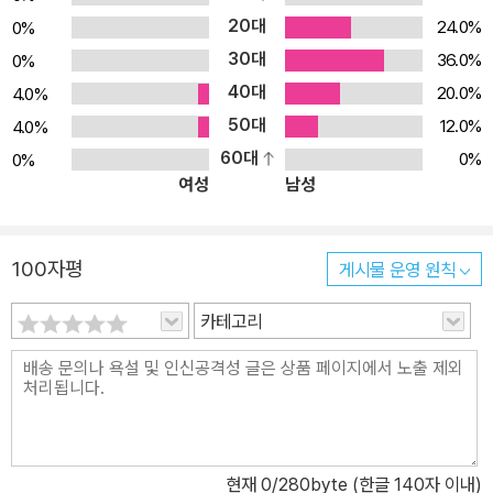
릴리스에서 도입된 새로운 구문 요소들을 살펴본다. 서로 다른 디펜
20대
24.0%
0%
던시들로 구성된 복잡한 환경을 세팅하는 우아한 방법부터 딕셔너리
30대
36.0%
0%
병합, zoneinfo, 구조적 패턴 매칭 등 최신 파이썬 피처까지, 특히 다
40대
른 언어에서 파이썬으로 전향하는 개발자가 모던 파이썬 개발의 세계
20.0%
4.0%
에 안착하는 데 도움을 준다. 5~9장에서는 디자인 패턴, 프로그래밍
50대
12.0%
4.0%
패러다임, 메타프로그래밍 기법에 관해 살펴본다. 작은 규모의 예제
60대
0%
0%
여성
남성
프로그램을 구현해보고 애플리케이션 아키텍처에 대해서도 깊이 다
룬다. 인터페이스, 동시성, 이벤트 주도 프로그래밍/아키텍처 등 현대
애플리케이션 구축에서 반드시 고려해야 하는 요소를 파이써닉하게
100자평
게시물 운영 원칙
구현하는 방법을 배운다. 파이썬의 태생적 성능 한계를 극복하기 위
해 C/C++ 코드를 파이썬에 통합하는 방법도 살펴본다. 10~13장에
카테고리
서는 애플리케이션을 구축한 이후 쉽게 유지보수하는 데 도움이 되는
도구와 기법들을 살펴본다. 테스팅, 패키징 및 배포, 로깅 및 모니터
링, 코드 최적화 등 개발 수명주기의 마지막 단계에 대해서도 다른 곳
에서는 찾아보기 어려운 인사이트를 얻을 수 있다. 베테랑 개발자가
엄선한 베스트 프랙티스, 유용한 도구, 표준을 익힘으로써 파이썬 전
현재
0
/280byte (한글 140자 이내)