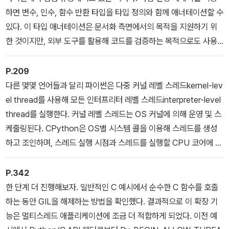
하면 변수, 인수, 함수 반환 타입을 타입 정의와 함께 애너테이션할 수
있다. 이 타입 애너테이션은 문서화 측면에서의 목적을 지원하기 위
한 것이지만, 외부 도구를 활용해 코드를 검증하는 목적으로도 사용
할 수 있다. 많은 프로그래밍 IDE는 타입 힌팅 애너테이션을 인식하
며 잠재적인 타입 관련 문제를 시각적으로 강조한다. mypy 또는 pyr
P.209
ight와 같은 정적 타입 체커static type checker를 이용하면 코드
다른 몇몇 언어들과 달리 파이썬은 다중 커널 레벨 스레드kernel-lev
베이스 전체를 스캔하고 애너테이션을 사용한 코드 유닛의 모든 타이
el thread를 사용해 모든 인터프리터 레벨 스레드interpreter-level
핑 에러를 보고한다.
thread를 실행한다. 커널 레벨 스레드는 OS 커널에 의해 운영 및 스
케줄링된다. CPython은 OS별 시스템 콜을 이용해 스레드를 생성
하고 조인하며, 스레드 실행 시점과 스레드를 실행할 CPU 코어에 대
한 완전한 통제를 갖지 않는다. 이 책임은 온전히 시스템 커널에게 일
임한다. 시스템 커널은 우선도가 더 높은 스레드를 실행하기 위해 실
P.342
행 중인 스레드를 언제든 선점할 수 있다.
한 단계 더 진행해보자. 일반적인 C 예시에서 순수한 C 함수를 호출
하는 동안 GIL을 해제하는 방법을 확인했다. 결과적으로 이 확장 기
능은 멀티스레드 애플리케이션에 조금 더 적합하게 되었다. 이전 예