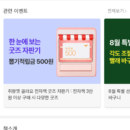
관련 이벤트
전체보기
취향껏 골라요 전자책 굿즈 자판기 : 전자책 3만
8월 특별 선
원 이상 구매 시 다양한 굿즈
바구니
책소개