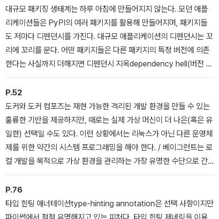
대규모 패키징 생태계는 하루 아침에 만들어지지 않는다. 모던 애플
리케이션들은 PyPI의 여러 패키지를 활용해 만들어지며, 패키지들
도 저마다 디펜던시를 가진다. 대규모 애플리케이션의 디펜던시는 꼬
리에 꼬리를 문다. 어떤 패키지들은 다른 패키지의 특정 버전에 의존
한다는 사실까지 더해지면 디펜던시 지옥dependency hell(버전 요
구 사항의 충돌을 수작업으로 해결하기 거의 불가능한 상황)에 빠지
기 십상이다. / 그래서 PyPI에서 제공하는 패키지들을 다루는 데 도
P.52
움을 주는 도구들의 사용법을 반드시 숙지해야 한다.
도커와 도커 컴포즈는 재현 가능한 격리된 개발 환경을 만들 수 있는
훌륭한 기반을 제공하지만, 때로는 실제 가상 머신이 더 나은(혹은 유
일한) 선택일 수도 있다. 이런 상황에서는 리눅스가 아닌 다른 운영체
제를 위한 약간의 시스템 프로그래밍을 해야 한다. / 베이그런트는 로
컬 개발을 목적으로 가상 환경을 관리하는 가장 유명한 수단으로 간
주된다. 모든 시스템 디펜던시를 포함한 개발 환경을 기술하는 간단
하고 편리한 방법을 제공하며 이를 프로젝트 코드와 직접적으로 연결
P.76
해준다. 윈도우, macOS는 물론 몇 가지 유명한 리눅스 배포판에서
타입 힌팅 애너테이션type-hinting annotation은 선택 사항이지만
도 사용할 수 있다.
파이썬에서 점점 유명해지고 있는 피처다. 타입 힌팅 제네릭을 이용