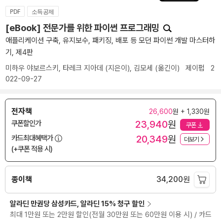
PDF
소득공제
[eBook] 전문가를 위한 파이썬 프로그래밍
애플리케이션 구축, 유지보수, 패키징, 배포 등 모던 파이썬 개발 마스터하
기, 제4판
미하우 야보르스키
,
타레크 지아데
(지은이),
김모세
(옮긴이)
제이펍
2
022-09-27
전자책
26,600
원 + 1,330원
23,940
원
쿠폰할인가
쿠폰
20,349
원
카드최대혜택가
더보기
(+쿠폰 적용 시)
종이책
34,200
원
알라딘 만권당 삼성카드, 알라딘 15% 청구 할인
최대 1만원 또는 2만원 할인(전월 30만원 또는 60만원 이용 시) / 카드