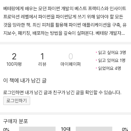
베테랑에게 배우는 모던 파이썬 개발의 베스트 프랙티스와 인사이트
프로덕션 레벨에서 파이썬을 파이썬답게 쓰기 위해 알아야 할 모든
것을 망라한 책. 최신 피처를 활용해 파이썬 애플리케이션을 구축, 유
지보수, 패키징, 배포하는 방법을 깊숙이 살펴본다. 베테랑 개발자가
엄선한 베스트 프랙티스, 유용한 도구, 표준을 익힘으로써 파이썬 전
문가에 한 걸음 더 가까워질 수 있다. 베테랑에게 배우는 파이써닉한
읽고 싶어요 3명
2
1
0
애플리케이션 구축, 유지보수, 패키징 기법 파이썬 코드를 작성하기
읽고 있어요 1명
100자평
리뷰
마이페이퍼
는 쉽지만, 유지보수하기 좋은 환경을 갖추고 가독성 높은 코드를 만
읽었어요 4명
들기는 쉽지 않다. 이 책은 수년간 다양한 파이썬 애플리케이션을 구
이 책에 내가 남긴 글
현한 전문 경험을 담아, 프로덕션 레벨에서 파이썬을 파이썬답게 쓰
기 위해 알아야 할 모든 것을 망라한 지침서다. 전문 파이썬 프로그래
로그인하면 내가 남긴 글과 친구가 남긴 글을 확인할 수 있습니다.
머라면 꼭 알아야 할 애플리케이션 구축, 유지보수, 패키징, 배포 방법
로그인하기
을 자세히 살펴보고, 베스트 프랙티스, 유용한 도구, 표준을 배울 수
있다. 1~4장에서는 파이썬 프로그래머들이 이용하는 도구의 기본적
구매자 분포
인 요소들에 초점을 맞춘다. 생산성 도구, 현대적인 환경, 최신 파이썬
10대
0%
0%