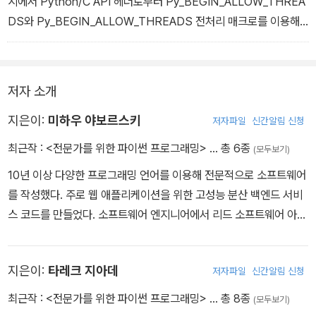
시에서 Python/C API 헤더로부터 Py_BEGIN_ALLOW_THREA
DS와 Py_BEGIN_ALLOW_THREADS 전처리 매크로를 이용해
서 특정 코드 영역을 파이썬 호출에서 자유롭도록 나타냈다. Cython
구문은 더욱 간결하고 기억하기 쉽다. 해당 코드 영역 주위에서 with
nogil 문장을 사용하면 GIL을 해제할 수 있다.
저자 소개
지은이:
미하우 야보르스키
저자파일
신간알림 신청
최근작 :
<전문가를 위한 파이썬 프로그래밍>
… 총 6종
(모두보기)
10년 이상 다양한 프로그래밍 언어를 이용해 전문적으로 소프트웨어
를 작성했다. 주로 웹 애플리케이션을 위한 고성능 분산 백엔드 서비
스 코드를 만들었다. 소프트웨어 엔지니어에서 리드 소프트웨어 아키
텍트까지 여러 기업에서 다양한 역할을 했다. 과거부터 지금까지 파
이썬을 가장 선호한다.
지은이:
타레크 지아데
저자파일
신간알림 신청
최근작 :
<전문가를 위한 파이썬 프로그래밍>
… 총 8종
(모두보기)