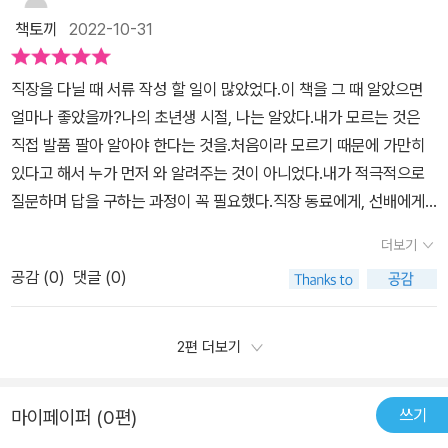
러한 어려움을 저자는 대기업용 보고서 작성법을 친절하게 설명해준
책은 업무를 잘하는 방법을 알려주는 듯 하지만, 위에 제가말한 의견
운 글을 많이 써 온 터라 손에 익은 글 스타일을 단숨에 버릴 수는 없
책토끼
2022-10-31
것으로 보여진다.​어떤 기업을 가더라도 우리는 회사가 규정해준 것을
과 책 내용을 종합해보았을 때, 상대방과의 소통을 잘 하는 방법에 대
겠지만, 내가 틀린 줄도 몰랐던 걸 일깨워 주는 책을 만나 그 시행착오
무조건 따라야 한다. 보고서는 내가 오늘 어떤 일을 해서 어떻게 끝마
해 알려주고 있습니다.따라서 한줄평을 위와같이 말씀드린 것이죠.책
가 조금을 줄어들 거 같아 다행이란 생각이 든다.​지금도 책상에 앉아
직장을 다닐 때 서류 작성 할 일이 많았었다.이 책을 그 때 알았으면
쳤는지에 대한 핵심요약 보고서를 만들어야 한다. 일기처럼 구구절절
의 구성은 보고서를 잘쓰는법이 잘 녹아든 글이라서인지, 두괄식으로
애꿎은 키보드만 두드리고, 앞머리를 쥐어뜯는 회사인들에게 이 책을
얼마나 좋았을까?나의 초년생 시절, 나는 알았다.내가 모르는 것은
쓴다고 다 보지 않고, 내가 해야 할 업무를 제대로 마쳤는지를 조목조
메시지를 제시하고 세부내용을 다루며, 도표나 그림을 통해 이해를
한 번쯤 봐 보라고 공유해 주고 싶다. 더 빨리 직장생활에서 청사진을
직접 발품 팔아 알아야 한다는 것을.처음이라 모르기 때문에 가만히
목 회사에서 말하는 용어와 말투로 적어야 해서 상당히 보고서 쓰기
돕습니다. 마무리로 예제를 통해 보고서 작성을 실습할 수 있도록 짜
그려 볼 수도 있으니 말이다! ​이 포스팅은 메가스터디북스로부터도서
있다고 해서 누가 먼저 와 알려주는 것이 아니었다.내가 적극적으로
에 많은 개념을 알고 있어야 할 게 상당하다. 방향을 잡으려면 우선적
여있습니다.잘쓰는 법만 알려주는 것이 아니라, 책의 글 자체가 짜임
를 제공받아 주관적인 견해로 작성된 서평입니다.
질문하며 답을 구하는 과정이 꼭 필요했다.직장 동료에게, 선배에게
으로 보고서 쓰는 순서부터 기억하는 게 중요하다는 걸 이 책을 통해
새가 탄탄하여 저자의 신뢰도를 더욱 높이고 있습니다.이 책은 자신
모르는 것을 부끄러워하지 말고 끊임없이 물어야 했다.이 책은 사회
알게 된다.이 책을 보면 일잘러가 되어 보다 신속하게 일처리가 가능
이 일잘러가 되고싶은 사람이 읽어도 좋을 책이지만, 더 나아가 누군
더보기
초년생들이 보고서를 작성할 때,혹은 아직도 보고서 작성이 어려운
해지도록 효율적인 보고서 작성연습을 해두고 싶어지는 노하우가 눈
가와 소통을 잘하고싶은 사람, 근거와 명분을 정확히 하여 자신의 주
공감 (
0
)
댓글 (0)
사람들에게,보고서를 좀 더 깔끔하게 작성하고 싶은 사람들에게도움
에 잘 들어온다. 직무 상관없이 상사에게 제공해야 할 보고서를 잘 쓰
장과 제안을 잘 이루고 싶은 사람들에게도 추천드리고 싶네요.
이 되는 책이다.책 제목에서도 알 수 있듯이,신입 때 알았더라면 좋았
기위한 요령을 터득하는데 필요한 사례를 바탕을 제시되어 있다.그리
을보고서 잘 쓰는 법이 나와 있다.사실 이렇게 리뷰를 쓰면서도내 마
고 위기모면하는데 해결책을 제시해주어서 이해가 잘 되도록 종종 중
2편 더보기
음 한 구석이 찔린다.이 책에서 알려준 대로 이것도 나름 문서이니,그
요 키워드를 형광펜으로 줄쳐서 설명이 잘 되어 있다.​이 책이 가장 필
에 맞춰서 써야 하는 게 아닐까 하며... ^^;(사실 이런 이모티콘도 안
요한 사람은 MZ세대용도로 만들어진 것이며, 현재 고군분투하게 회
쓰기
마이페이퍼 (0편)
되는데;;)이 책은 일반적인 보고서 작성 프로세스에 따라총 4파트로
사생활하고 있을 때 어려움을 이겨내는데 필요한 찬스를 제공해주는