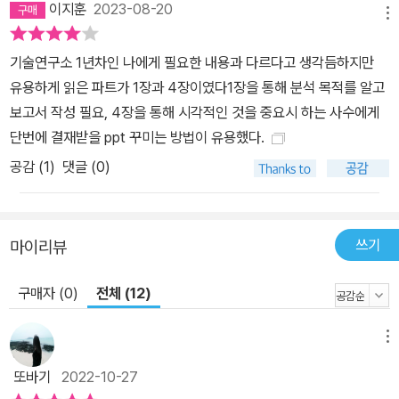
있습니다. 상무님과 대표님께 보고하는 입장에서도 핵심적이고 간결
이지훈
2023-08-20
메뉴
하게 배울 점들이 많아요. – 안*희 상사가 오더 내린 부분에 대해 이
해하고 포인트를 잡아내는 게 어려웠는데, 이 부분에 많은 도움을 받
기술연구소 1년차인 나에게 필요한 내용과 다르다고 생각듬하지만
았습니다. 왜 제 보고서가 반려 받았는지, 기존에 작성했던 보고서의
유용하게 읽은 파트가 1장과 4장이였다1장을 통해 분석 목적를 알고
어디가 잘못됐었는지 알 수 있었어요. 문서 작성 프로세스의 큰 틀이
보고서 작성 필요, 4장을 통해 시각적인 것을 중요시 하는 사수에게
머리 속에 잘 잡혀서 앞으로 문서 작성할 때 많은 도움이 될 것 같습니
단번에 결재받을 ppt 꾸미는 방법이 유용했다.
다. – 이*을 오랜 경력단절 후에 재입사를 했는데 이전 직장에서는 보
공감 (
1
)
댓글 (0)
고서 쓸 일이 많지 않았던지라 최근 보고서 작성으로 엄청난 스트레
스를 받고 있던 차에 수업을 듣게 되었습니다. 저처럼 보고서 작성에
경험이 별로 없는 사람이나 사회초년생들에게 너무 좋을 강의일 듯하
쓰기
마이리뷰
네요! – 안*선 상사가 테스크를 줄 때 왜 이런 일을 주셨는지 깊이 생
각해보지 않고 무작정 일에 뛰어들었던 제 과거가 참 부끄러워집니
구매자 (0)
전체 (12)
다. 이제라도 튜터님의 말씀처럼 요청자의 의도를 파악하는 것부터
차근차근 시작해보려고요! 제가 입사했을 때 튜터님 같은 사수가 계
메뉴
셨더라면 얼마나 좋았을까 하는 마음이네요. – 서* 늦게 입사해서 보
고서 자꾸 다시 써오란 말 들을 때마다 무지 속상하고 뭘 어떻게 다시
또바기
2022-10-27