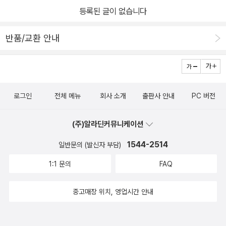
나누어 있다.여기서 말하는 일반적인 보고서 작성 프로세스란아래와
위기탈출 회사보고서 실용서라는 걸로 보여진다.​전체적으로 구도를
등록된 글이 없습니다
같은 단계를 거친다.첫째, 의도 파악하기둘째, 메세지 & 구성 잡기셋
잡고 그에 맞는 일목요연하게 적되 구체화시키기 위한 완성도를 갖추
째, 자료 수집하기넷째, 시각화하기다.첫 단계인 의도 파악하기 부분
는데 필요한 말만 넣어야 한다는 것이다. 글에서 말하고자 하는 요지
반품/교환 안내
에서는 보고 받는 사람이 누구인지,보고의 목적이 무엇인지를 파악한
가 확실히 알 수 있게 정확성과 논리, 통일감있게 가독성을 끌어올릴
다.보고서도 결국 커뮤니케이션 방식 중 하나다. (p.16)잘 만든 보고
수 있는 일관성이 매우 중요시해야한다는 걸 잊지 않아야 하는 저자
서를 작성하기 위해서는보고하는 사람인 내가 아니라보고 받는 사람
의 당부가 인상깊다.​ 보고서 쓸 때 자료 수집부터 논리적 구조화와 깔
의 니즈를 충족시키는 것이 중요하다. (p.19)저자에 따르면 보고서의
끔한 시각화 등등 잘 나타나도록 해야 할 양식을 만드는데 중요한 개
로그인
전체 메뉴
회사 소개
출판사 안내
PC 버전
목적은 2가지로 나뉜다.그것은 바로 '설득'과 '공유'이다.이렇게 보고
념을 알려주어서 회사에서 모르면 절대 안된다는 생각이 절로 들게
받는 사람, 보고서의 목적을 정확히 알아야만보고서의 방향을 정할
된다.어렵게 들어간 직장에서 더이상 힘들지 않고 일도 척척해나가는
(주)알라딘커뮤니케이션
수 있다.필자는이 때도 잘 모르겠으면 업무 지시를 받는 순간,직접 의
프로직장러가 될 수 있도록 이 책이 동기부여를 제공해줄 거 같아 이
도를 물어보거나중간 보고를 하라고 말한다.두 번째 단계인 메세지 &
책에 담아진 내용을 꼼꼼하게 보면서 컴퓨터 켜서 미리 연습해본다면
1544-2514
일반문의 (발신자 부담)
구성 잡기에서는보고서를 통해 가장 하고 싶은 말인메인 메시지를 정
일은 6시까지 깔끔하게 일처리가 마무리할 수 있게 뒷받침이 되어질
1:1 문의
FAQ
하는 일부터 시작한다. ★그리고 메인 메세지를 설명하는 서브 메세
것이다. **​출판사로부터 도서를 제공받아 작성한 리뷰입니다**
지들과그에 따른 근거들을 어떻게 전개해야 할지 스토리라인을 짜게
중고매장 위치, 영업시간 안내
된다. (피라미드 구조)이 부분에서도 보고서의 목적(설득, 공유)과보
고서의 유형(기획서, 제안서, 회의록 등)에 따라스토리라인을 짜는 것