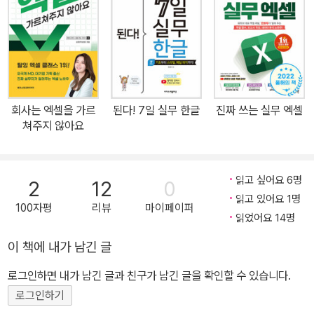
오에서 12년간 보고 실무를 담당한 베테랑 경력자가 정리한 한 권으
로 끝내는 ‘완벽한 보고서 작성법’ 회사에서는 문서로 소통해야 할 때
가 참 많다. 보고서, 기획서, 제안서, 회의록은 물론 이메일, 워드, 엑
셀, 메신저까지도 모두 문서 소통의 범위에 속한다. 매일 맞닥뜨리게
되는 문서 소통이지만 신입사원은 물론 어지간히 연차가 쌓인 경력자
들에게도 번번히 쉽지 않은 과정이다. 이런 저런 자료를 찾고 짜깁기
회사는 엑셀을 가르
된다! 7일 실무 한글
진짜 쓰는 실무 엑셀
해 고민해서 보내지만 수정 코멘트를 받기 일쑤다. 하지만 회사엔 문
쳐주지 않아요
서를 잘 만드는 방법을 따로 알려주는 사람도 없고, 코앞에 다가온 제
출 기한에 어떡하나 싶어 괴로울 때가 한두 번이 아니다. 보수적인 정
통 대기업부터 혁신적인 IT플랫폼 대기업까지 모두 경험한 베테랑이
읽고 싶어요 6명
2
12
0
자 온오프라인 교육 플랫폼 ‘탈잉’에서 인기 튜터로 활동 중인 저자가
읽고 있어요 1명
100자평
리뷰
마이페이퍼
12년의 회사생활동안 쌓은 문서 작성 노하우를 고스란히 담아낸 이
읽었어요 14명
책은 클라이언트에 보낼 전문적인 제안서부터, 너무 사소해서 물어보
이 책에 내가 남긴 글
기 애매했던 이메일 작성법까지 회사에서 필요한 모든 비즈니스 문서
로그인하면 내가 남긴 글과 친구가 남긴 글을 확인할 수 있습니다.
작성 기본기를 핵심 4단계로 나눠 확실하게 알려준다. 더불어 각 장
말미에 FAQ, TIP을 배치하여 저자가 직장생활을 하며 후배나 동료
로그인하기