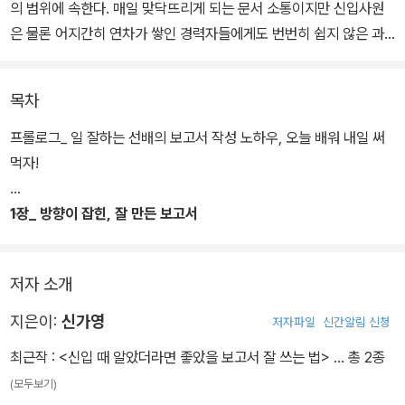
의 범위에 속한다. 매일 맞닥뜨리게 되는 문서 소통이지만 신입사원
은 물론 어지간히 연차가 쌓인 경력자들에게도 번번히 쉽지 않은 과
정이다. 이런 저런 자료를 찾고 짜깁기해 고민해서 보내지만 수정 코
멘트를 받기 일쑤다. 하지만 회사엔 문서를 잘 만드는 방법을 따로 알
목차
려주는 사람도 없고, 코앞에 다가온 제출 기한에 어떡하나 싶어 괴로
울 때가 한두 번이 아니다.
프롤로그_ 일 잘하는 선배의 보고서 작성 노하우, 오늘 배워 내일 써
먹자!
보수적인 정통 대기업부터 혁신적인 IT플랫폼 대기업까지 모두 경험
한 베테랑이자 온오프라인 교육 플랫폼 ‘탈잉’에서 인기 튜터로 활동
1장_ 방향이 잡힌, 잘 만든 보고서
중인 저자가 12년의 회사생활동안 쌓은 문서 작성 노하우를 고스란히
한 번에 통과되는 보고서는 뭐가 다를까
담아낸 이 책은 클라이언트에 보낼 전문적인 제안서부터, 너무 사소
저자 소개
해서 물어보기 애매했던 이메일 작성법까지 회사에서 필요한 모든 비
즈니스 문서 작성 기본기를 핵심 4단계로 나눠 확실하게 알려준다.
지은이:
신가영
저자파일
신간알림 신청
더불어 각 장 말미에 FAQ, TIP을 배치하여 저자가 직장생활을 하며
최근작 :
<신입 때 알았더라면 좋았을 보고서 잘 쓰는 법>
… 총 2종
후배나 동료직원들에게 자주 들었던 문서 작성 관련 질문들에 대한
(모두보기)
답변도 알차게 정리하였다.