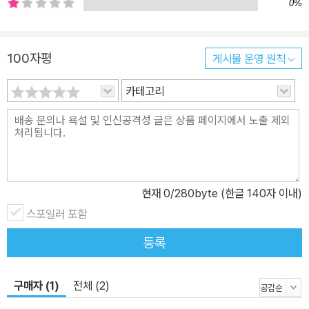
게 수집하고 검증해야 하는지, 또 그 자료들을 메시지별로 관리하고
0%
리스트업 하는 방법은 무엇인지에 대해 살펴본다. ④한눈에 읽히는,
깔끔한 보고서 - 오, 좀 잘 만들었는데? ▶ 시각화 요령 핵심을 빠르
100자평
게시물 운영 원칙
고 효과적으로 보여주려면, 깔끔한 시각화가 중요하다. 깔끔해 보이
는 슬라이드의원칙과 각 메세지별 시각화 방법을 설명하고, 도표 및
카테고리
그래프를 효율적으로 활용하는 구체적인 팁도 공유한다. 아울러 워드
와 엑셀, 이메일과 메신저에서도 똑부러지게 소통할 수 있는 메시지
작성법도 소개한다. #보고서작성 #기획자 #MS오피스 #일잘러업무
스킬 #신입사원 #칼퇴 * 저자의 보고서 수업 수강생들의 칭찬 댓글
이제 보고서 만들 때 시행착오를 많이 줄일 수 있을 것 같아요. 잘된
현재
0
/280byte (한글 140자 이내)
보고서인지 잘못된 보고서인지도 모르고 좋아 보이는 건 가져다 쓰고
했는데 친절히 개념 잡아주셔서 감사합니다. 이메일과 메신저 보내는
스포일러 포함
법도 두루뭉실 알고만 있었는데 잘못된 점을 고치게 된 것 같아요 –
등록
S* 일 잘하는 사수에게 한 땀 한 땀 일 배우는 느낌입니다. To do 와
Not to do를 명쾌하게 알려주는 수업! – 마* 전 지금 팀장인데 부하
구매자 (1)
전체 (2)
직원들이 봤으면 하는 꿀팁이 많아 공감과 위로를 받으면서 공부하고