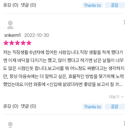
면서 그간 해온 경험을 바탕으로 하여 어떤 게 가장 잘 만들어진 보고
는 반드시 읽어야 하는 책이다.
공감 (
0
)
댓글 (0)
많았기에 항상 뭘 적어야할지, 더 나아가서 어떻게 적어야 욕을 덜 먹
게 된다.​이 책에서는 그렇게 소중한 내 자식 같은 자료들이 더 잘 관리
도 등을 파악해야 더 이상 수정 없이 통과되는 보고서를 작성할 수 있
서인지를 각 문서종류별로 상황에 맞게 쓰여지는 방법들을 나열되어
을지 고민했고 주간보고, 기안서 등등 여러 보고서를 적을때 앞서 적
될 수 있도록 보관하는 법과 심지어 더 효율적으로 구글링 하는 진짜
다.이 책은 대기업과 IT 기업을 배경으로 보고서 작성에 대해 소개했
있다.​이 책에서 보여지는 보고서를 잘못 쓸 때와 잘 쓸 때를 두 가지로
었던 양식에 맞춰 그리고 하나하나 물어봐가면서 썼는데, 이런 내 행
실무 능력까지 귓뜸해 준다. 어느 회사 사수에게도 들을 수 없는 '제대
지만 중소기업이나 소기업에서도 실제 업무에 활용할 수 있을 만한
메뉴
분류해서 보여진 게 많이 첨부되어 있어서 어떤 게 내가 잘못 작성해
동은 어떤 곳에서도 유사했는지 내가 궁금했던 시작부터 꿀팁까지 담
로' 일하는 법까지 친절히 정리해 주니깐, 진짜 떠먹는 직장인의 바이
내용들이다. 보고서 작성법 A to Z를 살펴보고 자신의 업무에 활용해
서 문제가 되는건지도 쉽게 파악이 잘 된다. ​이 책에서 언급하는 건 무
snkerm1
2022-10-30
겨있던게 좋았던 점-보는 사람보고서를 작성하는건 나지만, 보고를
블이 아니던가! ​4. 한눈에 읽히는, 깔끔한 보고서​- 우리 옛 속담에 '구
보시기 바란다.이 포스팅은 메가스터디북스 출판사로부터 도서를 제
조건 결과만 말하라는 것이 아니라, 맡은 임무를 수행해가면서 느꼈
받는 사람은 다른 사람. 책은 이 점을 중심으로 여러 팁들을 전달하고
슬이 서 말이라도 꿰어야 보배'라는 문구가 있듯이, 내 머릿속이 백과
공받아 주관적인 관점에서 살펴보고 작성했다.* 출처 : 박기자의 책
던 자신의 생각을 설득으로 풀어내어 그에 마땅한 근거를 제시하는
저는 직장생활 6년차에 접어든 사람입니다.직장 생활을 적게 했다기
있다. 분명 당연한 이야기지만 막상 적다보면서 놓치던 부분이었는데
사전처럼 자료로 꽉 차 있어도 그걸 뽑아 내지 못하면 무용지물 일뿐
에 끌리다, 책끌
방법을 알려주는 것이며, 현재 하고 있는 업무에서 해결해야 할 원인
엔 이제 바닥을 다지기는 했고, 많이 했다고 하기엔 남은 날들이 너무
(생각보다 많이) 책을 읽으면서 내가 놓치던 부분을 하나하나 예시를
이다. 마지막 장은 우리의 노동력이 헛되이 쓰이지 않도록, '레이아웃,
에 대한 세부적인 해결방안을 알아가는데 필요한 작성법이 들어 있어
도 많은 시점인듯 합니다.보고서를 뭐 어느정도 써봤다고는 생각하지
통해 알려주던 점이 인상깊었던 점, 근데 그동안 내 보고서를 어떻게
통일성, 가독성'의 중요성을 짚어줌과 동시에 실제 시각화하는 방법
야 하므로, 그에 맞게 써야 하는 보고서 작성법을 일러주는 걸로 판단
만, 항상 마음속에는 더 잘하고 싶은, 효율적인 방법을 찾기위해 노력
알아먹으신거지...?*현재 초판본을 구입하시면 vod 강의 쿠폰도 제
까지 놓치지 않고 가이드라인을 제시해 준다. ​꺾은 선 그래프는 어떻
된다. ​​대기업에 가게 되면 큰 기업이라 좋은 복지로 보이겠지만 초창
했었는데요.이런 와중에 <신입때 알았더라면 좋았을 보고서 잘 쓰는
공 중
게 만들어야 예쁜지, ppt 슬라이드 대칭은 어떻게 맞추는지 옆 동료
기에 일을 시작할 때부터 막대한 업무와 한번도 경험해보지 못한 일
법>을 접하게 되었네요.이 책에 대해 한줄평을 해보자면'업무를 위할
에게도 창피해서 못 물어봤던 그 답답함을 단숨에 긁어 주니깐 좋았
더보기
을 접하게 되면서부터 야근은 늘 일상일 때가 대부분 있었을 것이다.
뿐 아니라 의사소통을 위해주는 책'이라는 평을 하고싶습니다.보고서
다. ​총평​내가 그동안 회사 생활을 하면서 그렸던 건 흐릿한 추상화라
그럴 때면 빠른 일처리 하는 방법을 알고 싶은데 누구 하나 제대로 다
공감 (
0
)
댓글 (0)
를 정의해보자면, '보고를 하는 문서'라고 생각하는데요.보고의 사전
면, 이 글의 저자가 표현한 건 직관적인 수채화였던 것 같다. 화려한
가와서 친절하게 알려주는 이는 극히 드물며, 직장에서도 생존게임과
의미를 찾아보면 '일에 대한 내용이나 결과를 말이나 글로 알린다'라
미사여구 없이도 그 메시지만으로도 보는 이로 하여금, 고개를 끄덕
도 같은 곳이라 쉽게 일을 잘하는 방법을 알려주려고 하지 않는다.그
고 정의하고 있습니다.전하고자 하는 내용을 알리기 위한 것이죠.이
메뉴
이게 만드는 그런 작품 말이다. 아무래도 업으로 그동안 에세이스러