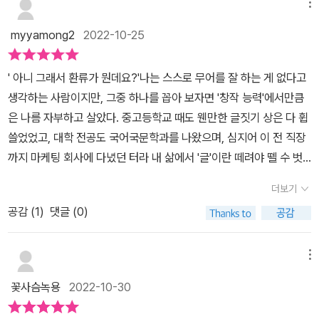
책은 나에게 일말의 희망이 되어주었다.
메뉴
회사에서 필요로 하는 모든 비즈니스 문서 작성의 기본기를 4단계로
myyamong2
2022-10-25
나눠 확실하게 알려주는데 초점을 맞추고 있다.p.51중간보고는 다음
3가지의 경우에 수시로 하는 것이 좋다.첫 번째, 보고서를 완성하기
' 아니 그래서 환류가 뭔데요?'나는 스스로 무어를 잘 하는 게 없다고
전에 의도를 파악해서 보고받는 사람과 나의 보고서 방향성에 대한
생각하는 사람이지만, 그중 하나를 꼽아 보자면 '창작 능력'에서만큼
합의를 하고 싶을 때 중간보고를 하면 된다.두 번째, 일의 진척도를 공
은 나름 자부하고 살았다. 중고등학교 때도 웬만한 글짓기 상은 다 휩
유하고 싶을 때도 중간보고를 하는 게 좋다. 보통 팀장님도 상위 조직
쓸었었고, 대학 전공도 국어국문학과를 나왔으며, 심지어 이 전 직장
장에게 보고해야 할 일정이 정해진 경우가 많다.세 번째, 업무 지시 당
까지 마케팅 회사에 다녔던 터라 내 삶에서 '글'이란 떼려야 뗄 수 벗
시와 현재의 상황이 변해서 보고서의 메시지가 변경되는 경우에 중간
는 필수불가결한 요소였다.그런데 매일 공문서를 써야 하는 분야로
보고를 하면 좋다.p.75좋은 메시지를 쓰기 위해서는 어떤 특징을 갖
더보기
이직 한 지금, 매일매일이 난제와 아리송한 보고서의 향연이었다. 쉬
춰야 할까?좋은 메시지는 전체 문서를 포괄해야 한다구체적이고 명
공감 (
1
)
댓글 (0)
지 않고 울리는 전화벨, 1시간은 핑퐁 대화를 이어나가야 하는 회의,
확해야 한다단순히 남의 의견을 넣어서는 안 된다감정적인 표현은 제
넘쳐흐르는 자료 틈바구니 속에서 보고서까지 써야 하다니 정말 첩첩
거한다메인 메시지는 한 가지 내용만을 포함해야 한다특히 이 책은
산중이었다.(첫 회의 때에 '환류'라는 단어를 몰라서 퇴근하는 길에 몰
업무 지시를 받은 그 순간부터 보고서 작성을 마무리하기까지, 어떤
메뉴
래 초록창에서 검색을 해 볼 정도였으니)누가 딱 가이드라인을 줬으
절차를 거쳐 보고서를 작성하게 되는지, 작성 단계별로 어떤 점을 유
꽃사슴녹용
2022-10-30
면 좋겠다 하고 막연히 바라던 때에 인스타그램에 운명처럼 뜬 '신입
의해야 하는지 등. 구체적인 사례를 들어 총 4장으로 구성해 설명하
때 알았더라면 좋았을 보고서 잘 쓰는 법' ! 정말 밑줄을 쫙쫙 그어가
고 있어 실제 업무에서 보고서를 작성할 때 많은 도움을 받을 수 있다.