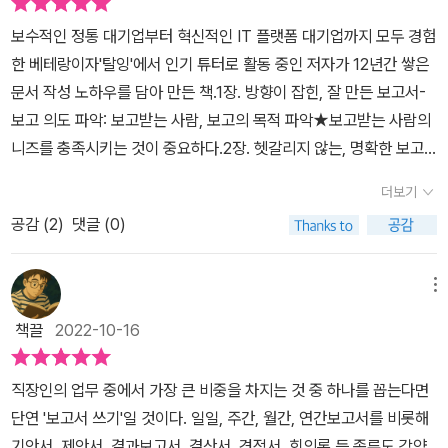
써야 하는지도 몰라서 답답했는데 뭐가 잘못됐는지 이 수업 듣고 딱!
알게 됐어요. 튜터님이 실무자로 오래 근무하셔서 그런지 확실히 경
보수적인 정통 대기업부터 혁신적인 IT 플랫폼 대기업까지 모두 경험
력에서 나오는 팁들이 진짜 너무 와 닿네요. – Ash* 일 잘하는 사람
한 베테랑이자'탈잉'에서 인기 튜터로 활동 중인 저자가 12년간 쌓은
은 뭐가 다른지를 확실하게 짚어줍니다. 쓸데없이 왔다갔다거리는 보
문서 작성 노하우를 담아 만든 책.​1장. 방향이 잡힌, 잘 만든 보고서-
고 체계가 정말 극혐이었는데 어느 정도 원인은 저한테도 있더라구
보고 의도 파악: 보고받는 사람, 보고의 목적 파악★보고받는 사람의
요..ㅎ 과장 쪼금 보태서 제 회사생활은 이 강의를 들은 전과 후로 나
니즈를 충족시키는 것이 중요하다.2장. 헷갈리지 않는, 명확한 보고
뉠 것 같습니다. – 박*현
서-명확하고 간결하게 보고서 내용 표현하기: 스토리라인 잡는 법3
더보기
장. 반박할 수 없는, 탄탄한 보고서​-자료 수집 방법: 자료 수집, 관리
공감 (
2
)
댓글 (0)
하는 방법4장. 한눈에 읽히는, 깔끔한 보고서-보고서 시각화하는 방
법: PPT 작성하기+양식별 보고하기​크게 4장에 걸쳐 보고서 '잘' 쓰
는 법에 대한 노하우를 전수한다.전문적인 제안서, 일상적인 보고서,
메뉴
이메일 작성법 등 문서 작성 기본기를 확실하게 배울 수 있다.각 챕터
책끌
2022-10-16
마다 실습을 추가하여 간단한 복습을 할 수 있고,각 장의 마지막엔 FA
Q와 TIP으로 다양한 고민/질문에 대한 답변도 확인할 수 있다.​​개인
직장인의 업무 중에서 가장 큰 비중을 차지는 것 중 하나를 꼽는다면
적으로는 같은 업무를 하는 사람이 없는 데다 이전에 사용한 자료도
단연 '보고서 쓰기'일 것이다. 일일, 주간, 월간, 연간보고서를 비롯해
없고,일반적인 회사와 조금 다른 업무를 하기도 해서 더욱 도움을 청
기안서, 제안서, 결과보고서, 결산서, 견적서, 회의록 등 종류도 각양