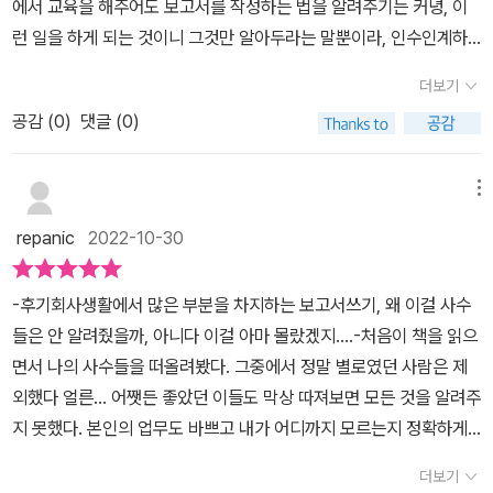
에서 교육을 해주어도 보고서를 작성하는 법을 알려주기는 커녕, 이
쓰는 법” 은 메가스터디와 탈잉의 러닝 시리즈이다. 벌써 2권인데 향
모든 글의 기초이자 핵심이지만 특히나 간단명료하게 써야 하는 보고
말한다.자료에서 신뢰성이란 '자료의 출처가 명확하고 공신력 있어야
런 일을 하게 되는 것이니 그것만 알아두라는 말뿐이라, 인수인계하
후 어떤 종류의 책이 나올지 기대가 많이 된다. 보고서 잘 쓰는 법의
서에선 그 중요도가 더욱 높아진다. 나는 이 보고서 하나를 작성하기
함'을 말한다.자료에서 정확성이란 '데이터 자체에 오류가 없어야
는 차원에서 자세하게 가르쳐주는 사람은 없었다. 아무도 보고서를
저자는 KT, SK, 카카오에서 12년간 보고 실무를 담당했던 베테랑 경
더보기
위해 몇 날 며칠 자료를 찾느라 온갖 사이트를 헤맸고 유관 부서에 전
함'을 말한다.아무리 좋은 자료라도 내가 말하고자 하는 메시지와 관
잘 작성해서 만드는 법을 알려주지 않으니 더더욱 직장생활은 가시박
력자가 알려주는 비즈니스 문서 작성의 노하우를 담은 책이다. 출판
화를 수십 통 돌렸고, 수십 번 엔터키와 DELETE 키를 눌러 댔으니
련이 없거나 자료의 범위가 맞지 않아 직접적인 연관성을 찾기 어렵
공감 (
0
)
댓글 (0)
길에 머무는 거나 다름없었다. 그래서 보고서를 쓰기 위해 우선적으
사의 책 소개 내용을 요약헤 보았다. 문서로 소통해야 하는 것은 회사
그 수고로움을 어필하려고 그간의 과정을 다 적으려 하지만, 정작 상
다면 단단한 자료라고 하기 어렵다.3장 '반박할 수 없는. 보고서'에서
로 무엇보다 개선해야할지 알아보기 위해 이 책을 펼쳐보았다.이 책
뿐만 아니다. 가정에서도 보고서나 제인서를 작성하는 사례가 나오고
사 분들이 보고 싶은 건 '결과' 뿐이었다. ​' 그래서 하고 싶은 말이 뭔
는 보고서 내용을 뒷받침할 수 있도록 자료 수집 방법에 대해 알아보
은 회사에 첫 입문하였을 때 반드시 알고 있어야 할 뼈가 되는 실무 보
메뉴
있다. 이러한 보고서, 기획서, 제안서, 회의록은 물론 이메일, 워드, 엑
데?'윗 분들에게 부가적인 나의 사정은 '이 내용은 왜 들어가 있는
고 있다. 보고서 작성을 위해서는 어떤 자료를 어떻게 수집해야 하는
고서 작성법 자기계발서다.​이 책을 활용하기에는 대기업이나 it기업,
셀, 메신저까지도 모두 문서 소통의 범위에 속한다. 심지어 최근에는
repanic
2022-10-30
데?' 쓸모없는 글자들이었다. 슬프지만 하루에도 수십 건의 '결정'에
지, 그렇게 모은 자료들은 또 어떻게 관리해야 하는지 등 자료 수집과
중소기업, 스타트업에 현직으로 있거나 신입사원일 경우에 대비해두
카카오톡도 문서 소통의 범위에 속하곤 한다. 이런 저런 자료를 찾고
옳은 '판단'을 내려야 하는 자리에 있는 분들에겐 당연한 것이었다.​이
관리에 대해 자세히 소개했다.4장 '한눈에 읽히는. 깔끔한 보고서'에
어야 할 필독 보고서 실용서라 생각한다.​대표적으로 대기업에서 주로
짜깁기해 고민해서 보내지만 수정 요구 코멘트를 받기 일쑤다. 도서
-후기회사생활에서 많은 부분을 차지하는 보고서쓰기, 왜 이걸 사수
책에서 말하는 핵심은, 인간이 한 사물에 집중하는 8초의 시간도 안
서는 프레젠테이션 파일처럼 시각화된 방법으로 보고서를 작성하는
쓰이는 요인이 각 기업마다 만드는 스타일이 다르겠지만 보편적으로
소개를 마치면서온오프라인 교육 플랫폼 ‘탈잉’에서 인기 튜터로 활
들은 안 알려줬을까, 아니다 이걸 아마 몰랐겠지....-처음이 책을 읽으
에 보고받는 자가 이해할 수 있도록 내 보고서의 전체 내용을 함축하
방법에 대해 설명했다. 작성하고자 하는 보고서의 특징 또는 전달하
많이들 쓰이는 보고서 작성 순서를 알려주는 거라서 실무경험을 쌓아
동 중인 저자가 회사생활동안 쌓은 문서 작성 노하우를 고스란히 담
면서 나의 사수들을 떠올려봤다. 그중에서 정말 별로였던 사람은 제
여 첫 패이지에 두괄식으로 표현해야 한다는 점! ​3. 반박할 수 없는,
고자 하는 메시지에 따라 어떻게 효율적으로 시각화할 수 있을지에
가는데 꼭 참고해두기에 필요한 도서로 보여진다.​이 책은 특히나 필
아낸 “신입 때 알았더라면 좋았을 보고서 잘 쓰는 법” 은 클라이언트
외했다 얼른... 어쨋든 좋았던 이들도 막상 따져보면 모든 것을 알려주
탄탄한 보고서- 내 글이 견고해지려면 핵심 주제를 내가 잘 알아야 하
대해 소개했다.'잘 만든 보고서' 즉 통과되는 보고서는 뭐라고 생각하
수로 보고서에 기재해야 할 용어와 표현이 무엇인지 확실하게 구분지
에 보낼 전문적인 제안서부터, 이메일 작성법까지 회사에서 필요한
지 못했다. 본인의 업무도 바쁘고 내가 어디까지 모르는지 정확하게
고 누가 어떤 질문을 하더라도 방어와 답안을 즉각적으로 내뱉을 수
는가? '잘 만든 보고서'란, '보고하는 사람'이 기준이 아니다. 팀장이나
어 알 수 있게 설명되어 있어서 신입사원으로 대비해두어야 할 내용
모든 비즈니스 문서 작성 기본기를 핵심 4단계로 나눠 알려주는 책이
알 수 없으니, 그래서 이런 책들은 무언가 결핍된 그때를 떠올리며 더
있을 정도로 철두철미하게 내 글의 주제에 대해 이해하고 있어야 한
이사, 대표 등 최종적으로 '보고받는 사람'의 니즈(Needs)에 따라 달
이라는 걸 직접 확인해볼 수 있게 된다. 저자가 지금껏 대기업을 다니
더보기
다. 이 책은 이메일 및 각종 문서를 앞으로 자주 작성해야 할 필자로서
욱 보고싶어지던 책​-보고서생각보다 신입일때부터 보고서를 쓸 일이
다. 그러기 위해서 그 기반에는 방대한 자료 수집이 자연스레 따라오
라진다. 따라서 보고 대상이 누군지, 보고의 목적은 무엇인지, 보고 의