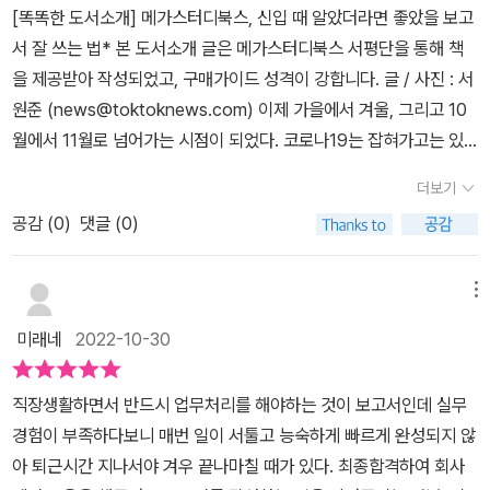
[똑똑한 도서소개] 메가스터디북스, 신입 때 알았더라면 좋았을 보고
면서 앉은 자리에서 단숨에 독파해 버렸다. ​​​구성1. 방향이 잡힌, 잘 만
또한 각 장이 끝날 때마다 저자가 직장 생활을 하며 후배나 동료 직원
서 잘 쓰는 법* 본 도서소개 글은 메가스터디북스 서평단을 통해 책
든 보고서' OO 씨, 이거 해 주세요.'분명 업무 지시는 들었고, 들었을
들에게 자주 들었던 질문들에 대해 FAQ와 TIP 코너를 통해 궁금증
을 제공받아 작성되었고, 구매가이드 성격이 강합니다. 글 / 사진 : 서
당시에는 이해하고 당장 처리할 수 있을 것 같았는데, 돌아와서 자리
을 해결할 수 있도록 답변해 준 내용들도 유용하다. 먼저 1장 '방향이
원준 (news@toktoknews.com) 이제 가을에서 겨울, 그리고 10
에 앉으면 머릿속이 백지장이 되기 일쑤였다. 당장 발등에 불이 떨어
잡힌, 잘 만든 보고서'에서는 잘 만든 보고서란 무엇인지, 회사 내에서
월에서 11월로 넘어가는 시점이 되었다. 코로나19는 잡혀가고는 있
진 터라 우선 문서함에서 작년에 했던 자료를 찾아서 대충 따라 하고,
쓰이는 보고서의 지향점에 대해서 설명했다.2장 '헷갈리지 않는, 보고
으나 다시 유행할 수도 있어 상황을 지켜봐야 하겠다. 환절기에 감기
그래도 기간 내에 했다며 스스로 자화자찬했었다. 당연히 결과는 빨
서'에서는 보고서를 작성할 때 보고서 안에 핵심 메시지는 어떻게 도
더보기
걸리지 않도록 건강 관리에 세심한 주의가 요구되는 시점이다. 필자
간 줄 찍! 작은 온점 하나, 제목, 단어 하나에도 상사의 물음표가 붙었
출하고 보고서의 스토리라인은 어떻게 잡는지에 대해 설명했다. 특히
공감 (
0
)
댓글 (0)
에게 있어서 메가스터디는 결코 낯설지 않은 회사이다. 공무원, 공인
고 피드백이 이어졌다.​이 책을 읽고 나니, 내 보고서에는 1. 최종 보고
이 장에서는 기획서, 제안서, 회의록 등 문서 유형에 따라 반드시 포함
중게사 등 자격증 및 시험을 준비하는 학원이요, 동영상 강의 사이트
대상2. 보고의 목적3. 마감 기한​이 세 가지 요인을 고려하지 않은 채
되어야 하는 내용과 그 구성에 대해 소개했다.p.98결과 보고는 결과
로 알고 있었다. 이 회사가 주목을 받게 된 것은 몇 년 되지 않는 것으
메뉴
시급한 업무만 해결하려 했으니 당연한 수순이었다. 보고서는 글로
를 정리하고 원인을 분석해서 개선 방안을 제시하고 공유하는 것을
로 알고 있다. 그 당시 공무원 쪽 명 강사들이 메가스터디로 이적하면
나누는 필답 같은 건데, 상사 분들이 보시기에 나는 동문서답만을 하
목적으로 한다. 결과 보고의 구성을 간단히 설명하면 다음과 같다. 먼
미래네
2022-10-30
서 단숨에 메가스터디가 주목을 받았고 책 만드는 회사가 분명히 있
는 직원이라 답답했을 그 마음이 아주 조금 공감이 되기도 한다.​아울
저 '결과 요약'을 제시한다. 그다음 '진행 내용'과 '결과 상세(지표 분
을 거라고는 생각했지만 지금 소개하는 “보고서 잘 쓰는 법” 이라는
러, 중간보고 없이 결과만 달랑 드리는 건 내 뜻대로 다 했으니 (상사
석)'를 공유한 뒤, '원인 분석'을 한 후 마지막으로 '결과 보고에서 얻을
직장생활하면서 반드시 업무처리를 해야하는 것이 보고서인데 실무
책을 출간할 줄은 정말 몰랐다. 물론 필자가 서평 초보자인 데다가 P
분들은) 결재만 해 주세요~! 이렇게 응석을 부렸던 거구나 싶어 아차
수 있는 시서점'을 정리하면 된다.p.118어떤 자료가 좋은 자료일까?
경험이 부족하다보니 매번 일이 서툴고 능숙하게 빠르게 완성되지 않
C고장을 최소 50일 이상 겪었던 탓에 출판업계에 대한 정보가 취약
싶었다. 카페에서 홀로 책을 보고 있었음에도 얼굴이 홍시처럼 붉어
필자가 생각하는 좋은 자료는 충분성, 신뢰성, 정확성, 적합성을 가지
아 퇴근시간 지나서야 겨우 끝나마칠 때가 있다. 최종합격하여 회사
했던 것도 한 이유가 되겠다. “신입 때 알았더라면 좋았을 보고서 잘
졌다. 2. 헷갈리지 않는, 명확한 보고서* 스토리 라인 잘 짜기- 이건
는 자료다.자료에서 충분성이란 '자료가 수량적으로 충분해야 함'을