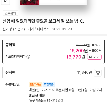
소득공제
신입 때 알았더라면 좋았을 보고서 잘 쓰는 법
신가영
(지은이)
메가스터디북스
2022-09-29
종이책
18,000
원,
10%
16,200
원
+ 900원
13,770
원
카드최대혜택가
더보기
전자책
11,340
원
수령예상일
양탄자배송
주말특급
내일(일) 22시까지 주문하면 8월 10일 (월) 아침 7시
출근전 배송
(중구 서소문로 89-31 )
변경