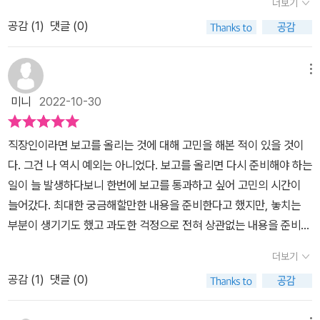
더보기
이 매우 좋은 지침서가 될 것이다. 내용이 아주 쉽고, 핵심만 나열돼
보고, 동향 조사까지 정말 다양하지만 이 수많은 보고서는 결국 두 가
공감 (
1
)
댓글 (0)
있어서 빠른 시간에 보고서 작성 능력을 향상 시킬 수 있다. 하지만 입
지 목적으로 나눠볼 수 있다. 바로 '설득'과 '공유'다.첫 번째, 설득은
사한지 5년 이상 된 사람에겐 큰 도움이 안 될 것 같다. 깊이보다 넓이
이 보고서를 통해 보고받는 사람의 행위나 생각을 내가 원하는 방향
에 중점을 둔 책이다.
메뉴
으로 이끄는 것이다. (중략)두 번째, 공유는 회사에 직간접적인 영향
이 있는 '팩트(사실, 현상)'을 공유하는 것이다.직장 상사로부터 보고
미니
2022-10-30
서를 내라고 하면 이전에 보고서를 참고해 이런저런 자료를 찾아 넣
어 짜깁기를 하고 있진 않은가? 업무용 보고서 작성법을 속 시원하게
직장인이라면 보고를 올리는 것에 대해 고민을 해본 적이 있을 것이
가르쳐 주는 직장 선배를 만난다면 행운아다. 하지만 그런 일은 없다.
다. 그건 나 역시 예외는 아니었다. 보고를 올리면 다시 준비해야 하는
이런저런 말로 수정하라며 까이고 다시 쓰기를 반복하고 나서야 통과
일이 늘 발생하다보니 한번에 보고를 통과하고 싶어 고민의 시간이
됐던 경험들이 있을 것이다.특히 보고서는 누구한테 제출해야 하느냐
늘어갔다. 최대한 궁금해할만한 내용을 준비한다고 했지만, 놓치는
에 따라 같은 보고서라도 다르게 써야 한다. 보고서 작성의 핵심은 바
부분이 생기기도 했고 과도한 걱정으로 전혀 상관없는 내용을 준비한
로 최종 보고받는 사람이 누구냐에 달려 있기 때문이다. 누가 좀 보고
적도 있었다. 그러다보니 시간투자에 비해 보고 내용은 그렇게 나아
더보기
서 잘 쓰는 법 좀 알려주면 좋았을 텐데 하는 아쉬움을 바로 해결해 줄
지지 않는 날들이 늘어갔다. 직장인에게 시간은 생명과도 같은데 시
수 있는 책과 만나 보자.이 책은 저자가 12년의 회사 생활 동안 쌓아
공감 (
1
)
댓글 (0)
간은 누구보다 많이 투자하면서도 결과물은 영 형편없는.. 그런 괴로
온 문서 작성 노하우를 소개한 책이다. 클라이언트에 보낼 전문적인
운 시간들. 일머리가 없는 스스로를 탓하면서 보내던 중 만나게 된 이
제안서부터 너무나 사소해서 물어보기도 애매했던 이메일 작성법 등,