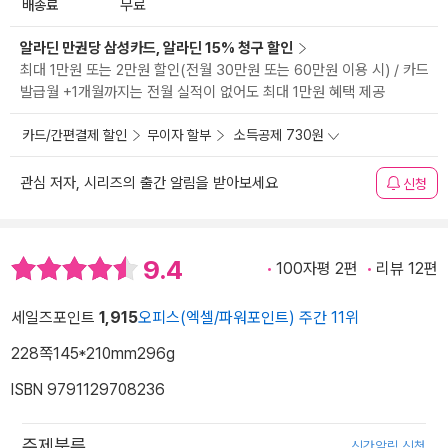
배송료
무료
알라딘 만권당 삼성카드, 알라딘 15% 청구 할인
최대 1만원 또는 2만원 할인(전월 30만원 또는 60만원 이용 시) / 카드
발급월 +1개월까지는 전월 실적이 없어도 최대 1만원 혜택 제공
카드/간편결제 할인
무이자 할부
소득공제 730원
관심 저자, 시리즈의 출간 알림을 받아보세요
신청
9.4
100자평 2편
리뷰 12편
세일즈포인트
1,915
오피스(엑셀/파워포인트) 주간 11위
228쪽
145*210mm
296g
ISBN 9791129708236
주제분류
신간알림 신청