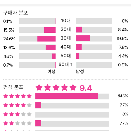
직원들에게 자주 들었던 문서 작성 관련 질문들에 대한 답변도 알차
게 정리하였다. 한방에 통과하는 비즈니스 문서 4단계 작성법 저자는
구매자 분포
막막해 보이는 보고 요청도 가장 본질적인 원칙 몇 가지만 기억하고
10대
0%
0.1%
있으면 생각보다 쉽게 풀어갈 수 있다고 말하며 모든 비즈니스 문서
20대
8.4%
15.5%
작성 시에 적용 가능한 4단계 스텝에 대해 각 파트별로 나눠 명쾌하
30대
19.5%
24.6%
게 소개한다. ①방향이 잡힌, 잘 만든 보고서 - 이걸 왜 써? ▶ 의도 파
40대
7.8%
13.6%
악 요청자가 문서를 요청할 때는 그 사람의 분명한 의도가 존재한다.
50대
4.4%
4.6%
그리고 요청자가 원하는 답을 빠르게 전달하는 것이 문서 작성의 원
60대
0.9%
0.7%
칙이다. 이를 위해 처음 업무 지시를 받았을 때 반드시 확인해야 하는
여성
남성
사항들을 알려준다. ②헷갈리지 않는, 명확한 보고서 - 그래서 무슨
말인데? ▶ 논리적 구성 본격적으로 보고서를 작성할 때 핵심 메시지
9.4
평점 분포
를 도출하고 전체적인 스토리라인을 잡는 법에 대해 설명한다. 특히
84.6%
기획서, 제안서, 회의록 등 문서 유형에 따라 반드시 포함되어야 하는
7.7%
내용과 그 구성을 소개한다. ③반박할 수 없는, 탄탄한 보고서 - 믿을
0%
수 있는 거 맞아? ▶ 자료 수집 보고서 내용을 뒷받침하기 위해 반드
시 필요한 자료 수집 방법에 대해 설명한다. 아울러 어떤 자료를 어떻
7.7%