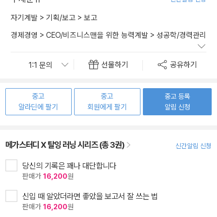
자기계발
>
기획/보고
>
보고
경제경영
>
CEO/비즈니스맨을 위한 능력계발
>
성공학/경력관리
선물하기
공유하기
중고
중고
중고 등록
알라딘에 팔기
회원에게 팔기
알림 신청
메가스터디 X 탈잉 러닝 시리즈 (총 3권)
신간알림 신청
당신의 기록은 꽤나 대단합니다
판매가
16,200
원
신입 때 알았더라면 좋았을 보고서 잘 쓰는 법
판매가
16,200
원