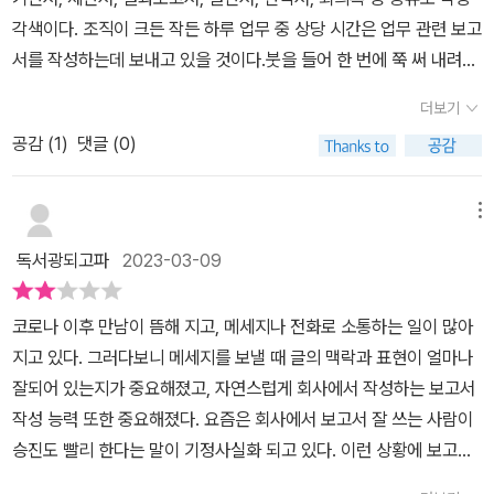
할 곳이 없어매번 혼자 고민하고 실수하며 새롭게 문서를 만드는 것
각색이다. 조직이 크든 작든 하루 업무 중 상당 시간은 업무 관련 보고
에 어려움을 느끼고 있었다.본인이 어떤 자료를 어떤 방법으로 확인
서를 작성하는데 보내고 있을 것이다.붓을 들어 한 번에 쭉 써 내려가
하길 원하는지 확실하지 않은 상사의 니즈를 충족시키기란 너무 어려
는 글쓰기처럼 타고난 글쓰기 실력이 있지 않다면 써 놓고 몇 번이고
운 일이고,반복된 확인 요구에도 무심하게 반응하는 상사에게 만족스
더보기
고치고 또 고치기를 반복해야 원하는 글이 완성된다. 마찬가지로 보
러운 서류를 넘기는 것은 스트레스였다.몇 년이 지나니 이제는 어느
공감 (
1
)
댓글 (0)
고서도 한 번에 써서 통과되는 일은 드물다. 업무 중 상당한 비중을 차
정도 맞춰지는 느낌이긴 하지만,여전히 매번 새롭고 어렵고 불편한
지하는 보고서는 어떻게 써야 할까?<신입 때 알았더라면 좋았을 보
건 어쩔 수 없다.​신입사원부터 경력자들까지 쉽지 않은 다양한 문서
고서 잘 쓰는 법>은 어떻게 보고서를 작성하면 좋을지 감을 잡지 못
메뉴
소통 과정.매일 하는 일이지만 여러 방법으로 수정을 반복하고 잘 만
하고 있는 신입사원은 물론, 이런저런 보고서 쓸 일이 많아서 야근이
드는 방법을 가르쳐주는 사람도 없어 힘들다.비슷한 어려움과 비슷한
독서광되고파
2023-03-09
나 주말 근무도 불사하고 있는 중간관리자를 위한 '직장인 맞춤형 보
스트레스로 힘들어하는 사람이 생각보다 많다는 사실을 생각하며책
고서 작성법'이다.p.16왜 보고서는 내가 아니라 보고받는 사람의 니
에서 반복적으로 강조하는 내용을 머릿속으로 생각하며 문서를 작성
코로나 이후 만남이 뜸해 지고, 메세지나 전화로 소통하는 일이 많아
즈가 중요할까?첫 번째 이유는 커뮤니케이션의 최종 메시지는 수신
한다면적어도 한 번은 덜 수정하고, 한 번쯤은 '잘했다' 칭찬들을 수
지고 있다. 그러다보니 메세지를 보낼 때 글의 맥락과 표현이 얼마나
자, 즉 보고받은 사람의 해석에 의해 완성되기 때문이다. 보고서도 결
있을 것이다.특히, 신입들에게는 더욱 도움 될 좋은 팁들이 많아 두고
잘되어 있는지가 중요해졌고, 자연스럽게 회사에서 작성하는 보고서
국 커뮤니케이션 방식 중 하나다. (중략)보고받는 사람의 니즈를 파악
두고 볼 책으로 유용하게 활용될 것이라 생각된다.​*출판사로부터 도
작성 능력 또한 중요해졌다. 요즘은 회사에서 보고서 잘 쓰는 사람이
해야 하는 두 번째 이유는 보고받는 사람이 보고서의 시작과 끝을 결
서를 지원받아 읽고개인적인 의견으로 작성하였습니다.*​
승진도 빨리 한다는 말이 기정사실화 되고 있다. 이런 상황에 보고서
정하기 때문이다.p.33보고의 목적에 대해서 살펴보자. 우리가 회사
쓰는 방법을 배우고 싶어도 막막하거나 시간이 없는 사람에겐 이 책
에서 다루는 보고서들은 제안서부터 기획서, 회의록, 결과 보고, 실적