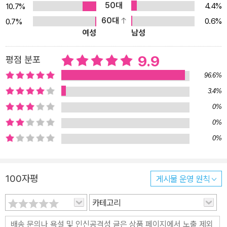
50대
4.4%
10.7%
는지에 대해서 1분 이상 설명할 수 있는 사람은 생각보다 많지 않다.
60대
0.6%
0.7%
이 책은 그 1분 이상의 답을 알려 준다. 소위 ‘명작’이라 칭송받는 그
여성
남성
림에 관해 가장 묻고 싶었던 부분들만 골라, 저자가 최선을 다해 쉽게
설명한 이 책은 어린이나 청소년뿐만 아니라 어른들도 재미있게 읽을
9.9
평점 분포
수 있다.” -아트에세이스트 김영숙 이 책, 『왜 유명한 거야, 이 그림?』
96.6%
은 미술을 처음 접하는 어린이뿐만 아니라 미술의 세계에 더 깊이 접
3.4%
근하는 청소년, 미술관에서 작품을 제대로 감상하고 싶은 성인에게도
0%
꼭 필요한 정보와 이야기를 알차게 담았다. 세계적인 명화들이 오랜
0%
시간 동안 왜 사랑받았는지, 어떤 이유로 유명해졌는지 알면 작품을
0%
더욱 깊이 있게 감상할 수 있을 뿐만 아니라 화가의 가치관과 사고방
식, 그 시대에 발표된 또 다른 작품들도 자연스럽게 이해할 수 있다.
이 책을 읽으며 명화가 탄생했던 과거로 여행을 떠나, 작품이 빛나기
100자평
게시물 운영 원칙
시작한 순간들을 생생히 지켜보면 어느 순간 명화와 미술에 관해 ‘1분
이상’ 즐겁게 설명할 수 있을 것이다.
카테고리