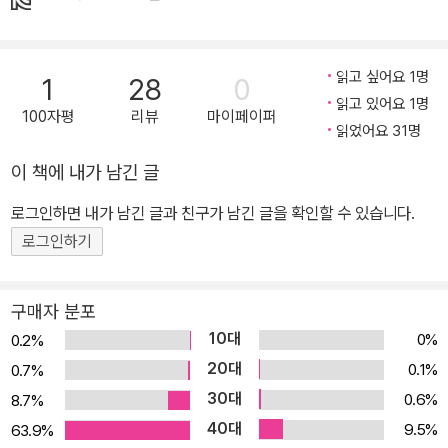
문서 오랫동안 미술 칼럼을 연재해 오며 『기울어진 미술관』, 『캔버스
를 찢고 나온 여자들』 등 미술 관련 저술 활동을 해 온 이유리 작가가
읽고 싶어요 1명
1
28
0
처음으로 어린이를 위한 미술 입문 교양서를 집필했다. 자신의 자녀
읽고 있어요 1명
에게 미술 작품에 관해 이야기해 주고 함께 미술관에 다녀왔던 경험
100자평
리뷰
마이페이퍼
읽었어요 31명
을 살려, 친근하면서도 자세한 해설로 작품을 하나하나 톺아 나간다.
저자는 '모나리자'가 도둑맞은 희대의 사건, '생각하는 사람'이 미완성
이 책에 내가 남긴 글
의 작품으로 남을 뻔한 사연, '인상: 해돋이'가 발표될 당시 대중에게
로그인하면 내가 남긴 글과 친구가 남긴 글을 확인할 수 있습니다.
충격을 주었던 이유, 영화보다 더 영화 같은 빈센트 반 고흐의 이야기
로그인하기
까지 명화를 둘러싼 흥미로운 이야기와 함께 미술사와 기본 개념들을
한데 모았다. 작품을 이해하는 데 꼭 필요한 배경지식뿐만 아니라 작
품을 더 즐겁게 감상하고 예술에 관심을 가지게 하는 여러 이야깃거
구매자 분포
리를 담은 이 책은 어떤 큐레이션이나 가이드보다 친절한 미술 입문
10대
0%
0.2%
서이다. ‘이유가 있어서 유명해진’ 작품들, 명화의 모든 것을 ‘1분 이
20대
0.1%
0.7%
상’ 술술 이야기할 수 있게 하는 책 “'모나리자', '해돋이', '별이 빛나는
30대
0.6%
8.7%
밤' 등의 명화들이 왜 같은 시대의 다른 어떤 그림보다 더 주목받았는
40대
9.5%
63.9%
지, 화가가 그 그림을 통해 진심을 다해 전하고 싶었던 것이 무엇이었