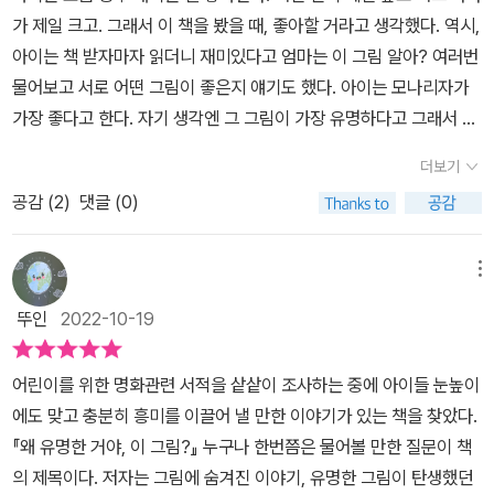
신의 말로 누군가에게 설명할 수 있도록 도움을 제공받을 수 있어요.
하게 설명을 들을 수 있어서 좋은 책이다. 명화에 대한 정보와 교양을
가 제일 크고. 그래서 이 책을 봤을 때, 좋아할 거라고 생각했다. 역시,
한 마디로 이 책은 마치 조개 속에 진주를 품은 것 같이 유익한 내용들
쌓고 싶을 때 도움을 얻을 수 있을 것이다.
아이는 책 받자마자 읽더니 재미있다고 엄마는 이 그림 알아? 여러번
이 담아 놓았더라고요.이 책이 그럴 수 있는 이유는 유명한 작가들과
물어보고 서로 어떤 그림이 좋은지 얘기도 했다. 아이는 모나리자가
작품과 관련된 에피소드에 대해서 미술 칼럼니스트 이유리 선생님께
가장 좋다고 한다. 자기 생각엔 그 그림이 가장 유명하다고 그래서 좋
서 쉽고 재미있게 설명해 주기 때문인 것 같아요. 저자의 이야기대로
다고. 난 고흐 그림이 가장 좋다고 얘기했다. 고흐를 가장 좋아하는데
한 작품 속에는 당시 시대적 배경이 되었던 역사적 사건들과 영향을
더보기
아이는 왜 좋은지 잘 모르겠다고. 또 한참 색에 대해서도 얘기하고 어
받기 때문에 단순히 그림만 열심히 바라보곤 그림 속에 담겨 있는 다
공감 (
2
)
댓글 (0)
떤 색을 좋아하는지 이야기가 이어졌다. 그만큼 책이 좋았다. 엄마와
양한 에피소드를 알 수 없을 것 같아요. 우리가 잘 알고 말처럼 아는
딸이 대화하는 형식이지만, 작품이 나온 배경, 기법, 비하인드 등 중요
것만큼 볼 수 있는 것 같아요. 이런 부분에 대해서 저자는 조근조근 설
한 얘기를 쏙쏙 뽑아서 설명해서어른도 재미있게 읽을 수 있다. 그리
메뉴
명해 주세요.사랑하는 자녀와 함께 이제 명화를 그림으로 감상하지
고 첫장엔 그림을 보고 어떤지 감상을 나누고 본 내용이 들어가기 때
말고 작품과 관련된 다양한 에피소드를 나누며 보면 어떨까요?오늘
뚜인
2022-10-19
문에 책을 같이 읽으며 양육자와 아이가 대화하기도 좋다. 누구나 알
여러분과 소개해 드린 책 <왜 유명한 거야 이 그림?>으로 첫 걸음을
만한 모나리자, 별이 빛나는 밤, 절규 등의 열 두가지 작품이 나오는데
시작해 보세요.
어린이를 위한 명화관련 서적을 샅샅이 조사하는 중에 아이들 눈높이
유명하다는 건 알지만 왜 유명한지 제대로 알 수 있었다. 초등 이상 어
에도 맞고 충분히 흥미를 이끌어 낼 만한 이야기가 있는 책을 찾았다.
린이와 어른에게도 강추하는 책이다. 아이에게 그림을 설명하기 어렵
『왜 유명한 거야, 이 그림?』 누구나 한번쯤은 물어볼 만한 질문이 책
고 잘 모르겠다면 이 책으로 시작하길 추천한다.
의 제목이다. 저자는 그림에 숨겨진 이야기, 유명한 그림이 탄생했던