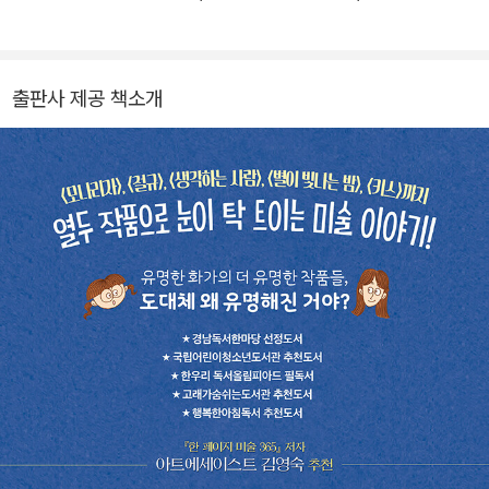
튼튼 비법 노트》, 《더 좋은 세상을 만든 착한 발명》, 《황현의 매천야
록, 나라를 빼앗긴 선비의 비밀 기록》, 《메주 선생님을 연극에 초대합
니다》 등이 있습니다.
출판사 제공 책소개