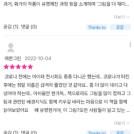
과거, 화가의 작품이 유명해진 과정 등을 소개하며 ‘그림을 더 재미있
게 보고 싶은 어린이 독자를 위해’ 이 책을 집필했다고 한다. 〈모나리
더보기
자〉, 〈인상: 해돋이〉, 〈별이 빛나는 밤〉, 〈절규〉, 〈기억의 지속〉, 〈생각
공감 (
1
)
댓글 (0)
하는 사람〉, 〈빨강, 파랑, 노랑이 있는 구성〉, 〈진주 귀걸이를 한 소녀〉,
〈비너스의 탄생〉, 〈이삭줍기〉, 〈그랑드 자트 섬의 일요일 오후〉, 〈키
스〉 12개의 작품을 차례로 목차에 담아 유명해진 이유에 대해 흥미롭
메뉴
게 이야기가 전개되어있다. 〈모나리자〉는 과거 도난 당한 적이 있었고
레몬그린
2022-10-04
그 이후 ‘도둑맞을 정도로 굉장한 작품’으로 남게 되었다는 일화가 소
개 되어 있다. 그리고 코로나 바이러스 유행으로 관광객이 줄 자 ‘〈모
​ 코로나 전에는 아이와 전시회도 종종 다니곤 했는데.. 코로나가 터진
나리자〉 작품을 가까이에서 단독으로 볼 수 있는 기회’ 온라인 경매를
후에는 정말 외출은 급격히 줄였던 것 같아요.. 좀 더 많이 데리고 다
열었는데 한화로 약 1억 650만원에 낙찰 되었다는 최신 이야기도 흥
녔어야 하는데.. 아쉬움만 한가득.. 책으로라도 그림을 많이 접하고 그
미로움을 주었다. - ‘인상파’, ‘인상주의’라는 미술 용어를 한번은 접해
림과 관련된 배경지식도 함께 키우길 바라는 마음으로 이 책을 함께
본 적 있을 것이다. ‘인상파’는 순간적으로 느껴지는 인상을 포착해 그
읽어보았어요 ​왜 유명한거야, 이 그림?모든 사람들이 알고 있는 명
림을 그린 화가들의 모임을 뜻한다. 인상파 화가중에 대표적으로 ‘클
화들은 왜 같은 시대의 다른 작품들보다 주목받았을까? 그 많은 그림
로드 모네’를 들 수 있다. 모네는 자기 작품을 통해 어떤 물질이든 계
더보기
들 중에서 왜 명화로 손꼽히는 걸까? 생각해보면 동시대에 수많은
절과 날씨와 시간에 따라 언제든 색이 변할 수 있음을 입증했다고 하
공감 (
1
)
댓글 (0)