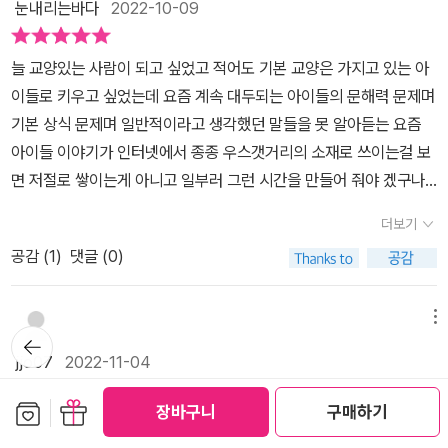
지 못했으나 결국 긴 시간을 견딘 후에 비로소 작품의 가치를 인정받
눈내리는바다
2022-10-09
데, 이 책은 달랐다. 페이메르가 그린 그림이라고 속이던 가짜가 독일
해 이야기해 주고 함께 미술관에 다녀왔던 경험을 살려 집필한 책이
을 수 있었지요 ​​축 늘어져 있는 시계가 너무나도 인상적인 살바도르
의 나치돌격대 대장에게 그림을 팔았다. 이후 독일이 전쟁에서 패배
었기 때문이다. 그래서 인지 엘라도 다소 많은 글밥의 책임에도 재밌
달리의 기억의 지속이라는 그림 역시 그림의 제목이나 화가는 몰라
늘 교양있는 사람이 되고 싶었고 적어도 기본 교양은 가지고 있는 아
하고 네달란두 국보급 작품이 어떻게 독일에게 넘어갔는지 조사하는
는지 읽고 또 읽고 했다. 어떤 분야든 지난 역사를 알면 이해가 쉬운
도 그림 자체는 안 본 사람이 없을 정도지요 시계를 어떻게 이렇게 독
이들로 키우고 싶었는데 요즘 계속 대두되는 아이들의 문해력 문제며
과정에서 가짜가 잡히게 되었다. 그 가짜는 독일 대장에 판 그림이 가
것은 사실인거 같다. 비단 세계사, 한국사에 그치는 것이 아니라 음악
특하게 그려냈을까 늘 궁금했는데 알고보니 달리가 저녁 식사로 치즈
기본 상식 문제며 일반적이라고 생각했던 말들을 못 알아듣는 요즘
짜라는 것을 증명하게 되면서 독일을 속인 국민 영웅이 되었다는 뉴
도 미술도 말이다. 그런 의미에서 그림의 숨은 이야기를 읽어나가는
를 먹다가 녹아내린 치즈를 보며 문득 시계를 떠올려 짧은 시간에 완
아이들 이야기가 인터넷에서 종종 우스갯거리의 소재로 쓰이는걸 보
스거리가 있었다. 그동안 〈진주 귀걸이를 한 소녀〉라는 작품은 많이
것은 정말이지 너무 재미있다. 우리에게 너무나도 잘 알려져 있는 <
성한 그림이라니.. 사소한 계기를 창작에 접목시켜 독특한 자신만의
면 저절로 쌓이는게 아니고 일부러 그런 시간을 만들어 줘야 겠구나
접했지만 이런 이야기는 처음 접해보았기 때문에 책과 그림작품에 대
모나리자>. 왜 이 그림이 유명해졌을까? 딱히 이쁘지도 않은데... 여
작품으로 만들어내는 천재성에 아이와 둘이 이 부분을 읽으며 대단하
생각이 들기도 합니다.우리집에도 분명 이런건 기본 아니야?!!! 할 만
한 몰입이 잘 되었다. 억지로 암기하지 않아도 이야기가 흥미롭기 때
기엔 아주 놀라운 사건이 있었다. 페루자라는 사람이 모나리자를 훔
더보기
다는 말을 연발했네요 과연.. 천재는 뭐가 달라도 다른가 보죠? ​​ 보
한 상황을 만들 아이들이 있기에 저는 저런 농담 상황을 웃어 넘길 수
문에 기억에도 오래오래 남을 것 같다. * 이 이야기 외에도 어디에서
쳤다 골동품상에게 팔려다 체포되며 대중들에게 '도둑맞을 정도로 굉
티첼리의 비너스의 탄생 역시 정말 유명하죠 이 그림을 보고 우리 딸
공감 (
1
)
댓글 (0)
없더라구요여튼..미술사나 명화는 대학때 교양수업으로 듣고 그 이후
도 들을 수 없었던 흥미로운 이야기가 소개되어있다. 서양 미술작품
장한 작품' 이란 인식을 남게 했다는 것이다. 그럼으로서 유명해지다
은 조개 위에 사람이 타고 있다면서 자기도 타고 싶다고, 재미있어 보
에는 거의 찾아보지 못했떤 분야라 반갑기도 하고 나도 같이 읽어봐
이 어렵다고 느끼는 분들에게 재미있는 이야기가 있는『왜 유명한 거
니 ㅎㅎㅎ 또 엘라가 가장 많이 흉내내는 작가인 빈센트 반 고흐~ 그
인다는 말부터 하네요 사람이 아니라 미의 여신이라고 말해주며 바
야 겠다 싶었던게 진짜 유명한 작품들을 다루고 있어서 어디선가 한
야, 이 그림?』을 추천하고 싶다. * 위 리뷰는 출판사로부터 도서를 제
메뉴
의 힘겨웠던 인생사에 대해선 이미 익히 알고 있기에 작품이 가지는
뒤로가
다 거품에서 탄생한 아프로디테의 이야기부터 시작하자니 할 말이 너
번쯤은 봤던 그림이라 쉬울것 같기도 했구요.작품명만 봐도 죄다 아
공받아 읽고 솔직하게 작성하였습니다. #왜유명한거야이그림#이유
기
의미를 더욱 깊이 새길 수 있었다. 고흐가 살았던 당시에 사람들은 고
jjo07
2022-11-04
~~~무 많아...ㅋ 여지껏 몰랐는데... 여신의 실존 모델이 있었다는
는 그림들.그래도 일부러 보여주지 않음 알 수 없는 것들이라 아마 아
리작가#허현경그림#우리학교출판사#미술#명화#미술작품#모나리
흐의 그림을 부담스러워했다고 한다. 워낙 색채가 강렬하니 당시 사
것과 보티첼리의 다른 작품들에서도 동일한 얼굴의 여성이 등장한다
이들은 학교에서 배우는 명화 아님 대부분 잘 모르고 관심도 없더라
자#해돋이#별이빛나는밤에#초등추천도서#북스타그램
보관함담기
선물하기
장바구니
구매하기
랑받던 <빌 다브레>와 비교해 보면 충분히 이해가 가는 대목이 아닐
미술은 잘 모르지만 유명한 그림 한 두점 정도는 알고 있기 마련이지
는 것을 이제서야 알게 되다니.. 그야말로 이 여자는 보티첼리의 뮤
구요. 의외로 아이들 대상의 책들중 미술에 관련된 미술사나 작가에
수 없다. 지금에서야 유명하지 당시 시대사를 안다면 고흐가 살아생