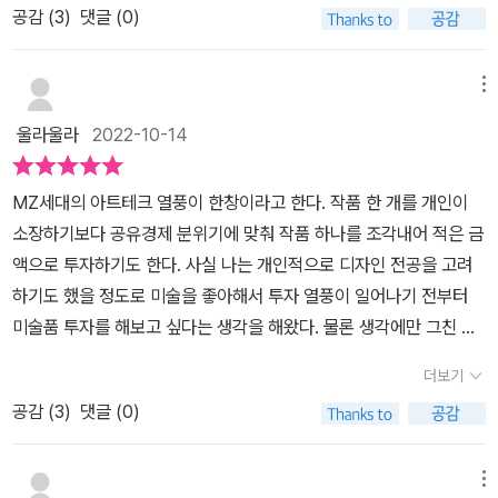
공감 (
3
)
댓글 (0)
녀, 이삭줍기, 키스 등 우리가 알고 있는 열두 작품에 대한 이야기를
담고 있다.왜 이 작품들이 유명해 진걸까? 하는 궁금증과 그림에 대
한 이야기와 설명까지 아이가 읽어도 이해하기 쉽고 재미있게 그림과
메뉴
글이 함께 담겨 있는 책이다. 어려서부터 그림에 관심을 보이는 아이
울라울라
2022-10-14
였기에 미술관이나 전시회에 자주 데리고 다녔다.작품들을 보여주고
설명해주고 이야기하면서 아이와 즐거운 시간을 보낸것이 생각이 나
MZ세대의 아트테크 열풍이 한창이라고 한다. 작품 한 개를 개인이
는데왜 이 작품들이 생겼고 유명해졌는지에 대해서는 설명을 해줘야
소장하기보다 공유경제 분위기에 맞춰 작품 하나를 조각내어 적은 금
한다고 생각도 안했고나 또한 알지도 못했기에 이책이 궁금했고 읽으
액으로 투자하기도 한다. 사실 나는 개인적으로 디자인 전공을 고려
면서 궁금했던 것들을 풀수있었다. 그만큼 그림에 더 관심을 보이게
하기도 했을 정도로 미술을 좋아해서 투자 열풍이 일어나기 전부터
되고 다양한 작품들을 만나고 싶다는 생각도 하게 되었다.다양한 것
미술품 투자를 해보고 싶다는 생각을 해왔다. 물론 생각에만 그친 결
들과 재미있는 이야기들을 아이에게 만나게 해주고 아이가 관심을 가
과 지금은 작품을 어떻게 보아야 하는지부터 아무것도 아는 것이 없
지면 좋을것 같고몰랐던 것들에 대해서도 알게 되는 것이 흥미롭기도
더보기
다. 그래서 이 책의 서평단을 신청하게 되었다. 우선은 명화를 알고 싶
했던 것 같아서 아이보다 내가 더 재미있게 읽은것 같다.그리고 이책
공감 (
3
)
댓글 (0)
었고, 어린이에게 설명해주듯이 쉽게 배우고 싶었고, 더 나아가 아들
의 저자의 칼럼에도 관심을 가지게 된것 같다.다양한 이야기를 더 만
에게 어릴적부터 예술적 소양을 길러주고 싶기 때문이기도 하다. 책
나고 알아갈수 있으면 좋을것 같다는 생각도 들었다.
은 내가 딱 원하던 것을 담고 있었다. 언제, 누가 그렸는지는 몰라도
메뉴