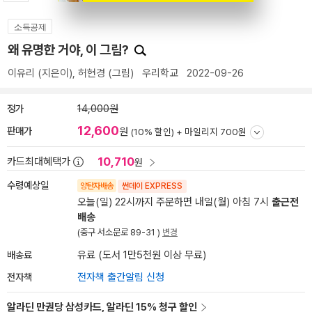
소득공제
왜 유명한 거야, 이 그림?
이유리
(지은이),
허현경
(그림)
우리학교
2022-09-26
정가
14,000원
12,600
판매가
원
(10% 할인) +
마일리지 700원
10,710
카드최대혜택가
원
수령예상일
양탄자배송
썬데이 EXPRESS
오늘(일) 22시까지 주문하면 내일(월) 아침 7시
출근전
배송
(중구 서소문로 89-31 )
변경
배송료
유료 (도서 1만5천원 이상 무료)
전자책
전자책 출간알림 신청
알라딘 만권당 삼성카드, 알라딘 15% 청구 할인