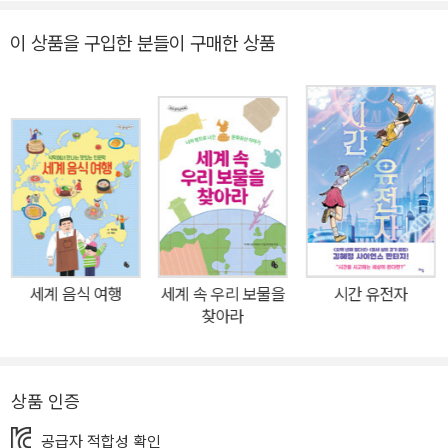
도 하다. 미술관에 걸려 있는 수많은 작품이 왜 그려졌는지, 어떤 메시
이 상품을 구입한 분들이 구매한 상품
지를 담고 있는지, 그리고 어떻게 해석해야 제대로 즐기고 감상할 수
있는지 알고 작품을 감상하는 사람은 많지 않다. 특히 미술을 처음 접
하는 어린이들에게 작품은 그저 커다란 캔버스에 선과 면, 색을 채운
단순한 ‘그림’으로만 느껴질 수 있다. 몬드리안의 '빨강, 파랑, 노랑이
있는 구성'은 단순히 사각형을 색칠한 것으로 보이고, 레오나르도 다
빈치의 '모나리자'는 눈썹이 없는 특이한 사람을 그린 그림, '절규'는
비명 지르는 사람을 웃긴 모습으로 표현한 그림으로만 보인다. 이 그
림들이 왜 전 세계적으로 유명한 작품이고 오랫동안 대중에게 사랑받
아 왔는지, 앞으로도 다시없을 명화에 손꼽히는지 그림만 봐서는 온
세계 음식 여행
세계 속 우리 보물을
시간 유전자
전히 알 수 없다. 예술의 세계에 처음 발을 딛는 어린이를 위한 미술
찾아라
교양서인 『왜 유명한 거야, 이 그림?』은 작품만 봐서는 알 수 없는 흥
미로운 사실과 작품 속에 숨겨진 비밀을 차근차근 알려 준다. 누구도
제대로 알려 주지 않아 미술이 막연하고 어렵게만 느껴졌던 이들에게
상품 인증
이 책은 ‘미알못’에서 ‘미술 전문가’로 거듭날 수 있는 길잡이 역할을
공급자 적합성 확인
한다. 미술 칼럼니스트 이유리 선생님의 아주 쉬운 첫 어린이 미술 입