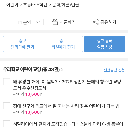
어린이
>
초등5~6학년
>
문화/예술/인물
선물하기
공유하기
중고
중고
중고 등록
알라딘에 팔기
회원에게 팔기
알림 신청
우리학교 어린이 교양 (총 43권)
신간알림 신청
왜 유명한 거야, 이 음악? - 2026 상반기 올해의 청소년 교양
도서 우수선정도서
판매가
13,500
원
장애 친구와 학교에서 잘 지내는 사려 깊은 어린이가 되는 법
판매가
13,500
원
히말라야에서 편지가 도착했습니다 - 스물네 마리 야생 동물이