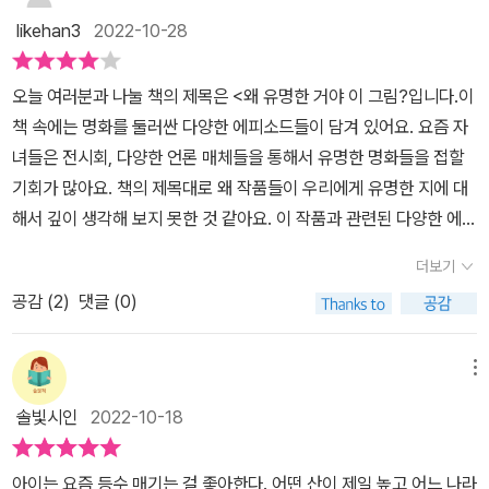
누구든 살면서 한 번은 봤을만한 그림 <모나리자>, <별이 빛나는 밤
likehan3
2022-10-28
>, <절규>, <진주 귀걸이를 한 소녀>, <이삭줍기>, <그랑드자트 섬
의 일요일 오후>, <키스>, <생각하는 사람> 등 총 12가지 대표 작품
오늘 여러분과 나눌 책의 제목은 <왜 유명한 거야 이 그림?입니다.이
을 대상으로, 화가의 생애와 이 작품이 왜 사람들의 사랑을 받게 되었
책 속에는 명화를 둘러싼 다양한 에피소드들이 담겨 있어요. 요즘 자
는지 설명해준다. 특히 처음 그림을 배우는 사람이 잘 모르는 작품을
녀들은 전시회, 다양한 언론 매체들을 통해서 유명한 명화들을 접할
만들 당시의 시대적 분위기와 당시의 기술 발달 정도, 그리고 그 작가
기회가 많아요. 책의 제목대로 왜 작품들이 우리에게 유명한 지에 대
만의 독특한 기법 등을 함께 설명해주는 것이 좋았다. 그동안 보지 못
해서 깊이 생각해 보지 못한 것 같아요. 이 작품과 관련된 다양한 에피
한 부분을 세밀하게 관찰할 수 있었고, 특히 초등학생 딸에게 설명해
소드에 대해서 역시 잘 알지 못하는 경우가 많은 것 같아요. 이번 기회
주는 방식으로 정말 쉽게 이야기 해주고 있어서 이해하기 좋았다. 다
더보기
에 한 권의 책을 통해서 그 동안 너무 궁금했던 이야기들과 왜 작품이
빈치가 얼마나 완벽주의였는지, 모네의 그림이 당시에 인정받지 못한
공감 (
2
)
댓글 (0)
유명하게 되었는 지에 대해서 알게 되는 좋은 계기로 삼았으면 좋겠
사연, 그리고 고흐가 정신적인 문제가 있었던 내용, 조르주 피에르 쇠
어요. 뿐만 아니라 이 책을 통해서 자녀가 명화와 한 걸음 더 가까워지
라의 투명한 빛을 표현하기 위한 독특한 기법에 대한 이야기는 인상
는 계기로 삼으면 더 좋을 것 같아요.감사하게도 어린 자녀들이 우리
메뉴
적이고 재미있었다. 어릴적에 학교에서 미술사를 배울 때는 외우기
에게 잘 알려진 모자리자, 생각하는 사람, 별이 빛나는 밤 등 총 12가
바쁘고 지루하게만 느껴졌는데, 역시 폭넓은 스토리를 이해하면서 배
솔빛시인
2022-10-18
지 작품들과 관련된 신나고 재미있는 에피소드들이 담겨 있어요. 어
워야 재미가 있다. 아들도 이렇게 미술을 이해하고 느끼면 좋겠다. 초
린 자녀는 이 책을 통해서 다양한 작품들과 관련된 에피소드들을 자
등학생 아이들이나 그림을 하나도 모르는 성인이 처음 배울 때 친절
아이는 요즘 등수 매기는 걸 좋아한다. 어떤 산이 제일 높고 어느 나라