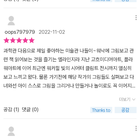
작품들이 쏟아져 나왔을텐데 그 중 유독 명화로 손꼽히는 작품들에는
는데 이것은 미술계에선 혁명적인 일이라고 한다. - 뭉크의 <절규>
어떤 비밀이 있는지 아주 기본적인 의문을 가져본 적이 없더라고
라는 작품은 뭉크의 어린시절을 봐야 한다고 한다. 뭉크는 몸이 약하
요 그래서 아이와 이 책을 읽으며 명화에 숨어있는 비밀에 대해 파헤
메뉴
고 자주 아프고, 가족들이 줄줄이 병에 걸려 우울하고 어두운 시절을
쳐 보기로 했어요​​ 처음 등장한 그림부터 아주 유명한 명화네요 레오
보냈다고 한다. 그렇게 자신의 블안하고 우울한 감정이 그림으로 표
oops797979
2022-11-02
나르도 다빈치의 모나리자 이 그림을 몇 번 본 적 있는 애물단지지
현이 되었다고 한다. 요즘 고물가 시대, 저임금, 러시아와 우크라이나
만 자세히 살펴보진 않은듯 글을 읽다가 문득 정말 눈썹이 없다고 말
전쟁, 코로나바이러스 등의 어려운 상황에서 더더욱 뭉크의 <절규>
과학관 다음으로 제일 좋아하는 미술관 나들이~워낙에 그림보고 관
하네요 ㅋ 저도 이 그림이 왜 유명한지 잘 몰랐는데 알고보니 당시에
라는 작품이 내 마음과 감정을 잘 대변해주는 듯하다. - 살바도르 달
련 책 읽어보는 것을 즐기는 엘라인지라 지난 고흐미디어아트, 플라
는 사용하지 않았던 기법을 이용해 배경의 원근법을 잘 살리고 인물
리 <기억의 지속> 그림도 유명하다. 손으로 꿈을 그리는 화가, 엉뚱
워아트에 이어 최근엔 워커힐 빛의 시어터 클림트 전시까지 열심히
의 분위기를 아주 서정적이고 아련하게 만든 그야말로 획기적인 작품
함, 고정관념에서 벗어난 작품의 세계 등 이런 것들로 유명해졌는데,
보고 느끼고 왔다. 물론 가기전에 해당 작가의 그림들도 살펴보고 다
이었다고 하네요​​ 책은 가장 주목받는 작품들을 꼽아 작품의 특징, 작
개인적으로 가장 창의력이 넘치는 화가라고 생각한다. 그래서 우리
녀와선 아이 스스로 그림을 그리거나 만들거나 놀이로도 꼭 이어지게
품을 그린 기법, 시대 상황에 대한 이해, 그리고 같은 시대 유행했던
아이들이 고정관념을 깨는, 꿈을 그리는 화가 ‘달리’처럼 기발한 상상
되는 미술. 점점 엄마가 엘라에게 무언가 지식을 넣어주기엔 이제는
혹은 전혀 다른 기법으로 그림을 그렸던 다른 화가의 작품들도 같이
더보기
력과 창의력을 가졌으면 좋겠다. - 페이메르의 〈진주 귀걸이를 한 소
한없이 부족하기에 더 아이 눈높이에 맞는 다양한 매체를 찾고자 노
제시해 주고 있는데요 덕분에 같은 시대임에도 그림에 얼마나 큰 차
녀〉 작품에 대한 ‘사기꾼’ 일화도 흥미로웠다. 다른 미술관련 책에서
공감 (
1
)
댓글 (0)
력하고 있다. 그런데 어린이 맞춤 미술사라니!!!아이에게 미술의 매력
이가 있는지 비교해보며 이해할 수 있었고 이 그림이 왜 그리 유명한
는 〈진주 귀걸이를 한 소녀〉 검은색 배경으로 소녀의 인물에 집중, 왼
에 더욱 빠지게 할 좋은 계기가 될 [왜 유명한 거야, 이 그림?] 책을
지 납득할 수 있었답니다제가 정말 좋아하는 빈센트 반 고흐의 별이
쪽에서 들어오는 빛의 반사로 소녀의 눈과 입술, 진주 귀걸이 광택등
접하게 되었다. 그 무엇보다 이 책을 선정한 이유는 단순히 어린이 맞
메뉴
빛나는 밤 빈센트 반 고흐의 작품은 당시 사람들로부터 전혀 인정받
고요함과 차분함에 대한 내용에 집중된 작품 소개를 대부분 하였는
춤 미술 입문서라서가 아니라 저자 자신의 자녀에게 미술 작품에 관