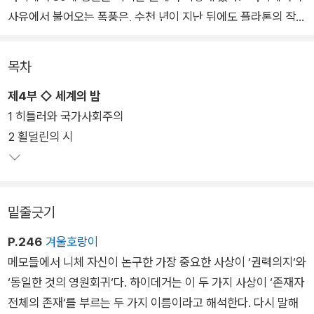
사유에서 불어오는 폭풍은, 수천 년이 지난 뒤에도 플라톤의 작품
에서 불어오는 폭풍과 마찬가지로 이 세기에서 유래하는 것이 아
니다.”
목차
제4부 ◇ 세계의 밤
현대 서양 철학을 온전히 이해하기 위해 하이데거는 반드시 넘어
1 히틀러와 국가사회주의
야 하는 고개이며 피해 갈 수 없는 외길이지만 하이데거의 사유와
2 횔덜린의 시
언어는 일반 독자는 물론 연구자들조차 접근을 쉽게 허락하지 않
는다.
이 책은 하이데거 철학을 이해하기 위해 필요한 시대적·사회적 배
밑줄긋기
경을 충실히 소개하면서도 과도한 배경 설명을 자제하고, 하이데
거 사상의 핵심 문장과 구절들을 책 속에 그물망을 치듯 촘촘히
P.246
겨울호랑이
직조해낸다. 저자는 아무런 허세도, 정신의 허영도 없이, 오직 존
메모들에서 니체 자신이 논구한 가장 중요한 사상이 ‘권력의지‘와
재의 신비에 한 걸음이라도 가까이 다가가려는 겸손한 탐구자로
‘동일한 것의 영원회귀‘다. 하이데거는 이 두 가지 사상이 ‘존재자
독자를 하이데거 사상의 세계로 안내한다.
전체의 존재‘를 부르는 두 가지 이름이라고 해석한다. 다시 말해