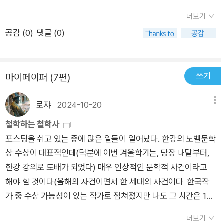
있다. 하이데거에 조금이라도 관심을 가지고 있는 독자라면, 책
어냈기 때문이다. 정직하고 치열하게 질문하며, 존재의 신비에 다
더보기
의 내용이 재미있고 쉽게 읽힌다는 점에서 이 책의 첫 번째 미덕
가가려는 겸손한 탐구자 이 책은 하이데거 철학을 이해하기 위해
공감 (
0
)
댓글 (0)
이 있다. 물론 독자의 관심이나 수준에 따라 그 차이는 있겠지만,
필요한 시대적․사회적 배경을 비교적 충실히 소개하면서도 과도
어떤 하이데거 관련 서적보다도 가독성이 높다는 점은 이 책이 철
한 배경 설명을 자제하고 독자를 하이데거의 사상의 숲으로 바로
학 전문서로서뿐만 아니라, 철학에 대한 대중서적으로서의 위상
안내한다. 그런 점에서 이 책은 흔한 평전이 아니고 대단히 철저
쓰기
마이페이퍼 (7편)
도 충분히 갖추고 있다고 할 수 있다. 다만 잘 읽힌다는 점은 자칫
하게 쓰여진 학술서적이다. 그런데 다른 많은 학술적인 책과 달리
이 책의 내용이 철학적 전문성이 갖추지 못하고 있다는 점으로 해
하이데거의 사상을 놀랄 만큼 상세하게 분석하면서도 독자들을
로쟈
2024-10-20
메뉴
석되어서는 안 된다. 존재와 존재론, 형이상학 등에 관심을 가지
추상적 개념의 포로로 만들지 않는다. 그래서 이 책을 읽을 때 우
고 있는 독자라면 하이데거를 제쳐두기 어려울 것이다. 그만큼 하
철학하는 철학사
리는 눈앞에 펼쳐지는 숲속의 풍경을 세밀하게 살피면서도 동시
이데거의 철학적 위상은 높다고 할 수 있다. 현대철학이 존재와
포스팅을 쉬고 있는 중에 많은 일들이 일어났다. 한강의 노벨문학
에 내가 지금 전체 숲속에서 어디쯤 걷고 있는지를 명징하게 자각
언어, 하이데거와 비트겐슈타인으로 대별되어 왔듯이, 하이데거
상 수상이 대표적인데(덕분에 이번 겨울학기는, 당장 내달부터,
하게 된다. 한 사람의 철학사상에 대해 이토록 정직하고 이토록
는 영미철학에 대응하는 유럽철학의 최고봉이라는 점에서는 논
한강 강의로 도배가 되었다) 매우 인상적인 문학적 사건이라고
치열하게 질문하는 책도 드물 것이다. 저자는 아무런 허세도, 정
의의 여지가 있을 수 없다. 이런 점을 이 책은 완벽하게 담아내
해야 할 것이다(올해의 사건이면서 한 세대의 사건이다. 한국작
신의 허영도 없이, 오직 존재의 신비에 한 걸음이라도 가까이 다
고 있다는 점에서 철학서로서의 품격을 넉넉하게 지녔다고 할 수
가 중 수상 가능성이 있는 작가로 점쳐졌지만 나도 그 시간은 10
가가려는 겸손한 탐구자로 독자를 하이데거 사상의 세계로 안내
있다. 하이데거에 대한 일종의 전기적 성격이 책 제목에서 부각되
년쯤 뒤로 생각했었다). 강의와 함께 이번 수상의 의미를 짚는 원
한다.
더보기