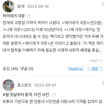
는 음양陰陽이 있으며 삶의 본질에는 선악善惡이 필연적으로 존
수 있게 되고, 앎에서 완벽하게 되네. _ 플라톤, <테아이테토스>
르기까지 서양철학사에서 한 획을 그은 인물들은 '하이데거 극
로쟈
2022-09-10
메뉴
재한다고 믿었다. 그리고 그림이 지닌 주술적인 힘이 여러 재앙으
, p200 누가 참된 생각을 우연히 말로 표현한다면, 그것은 그자
장'에서 만날 수 있다. 이는 하이데거 사상의 넓이와 깊이를 반증
하이데거 극장
로부터 자신을 보호해 주며 영적인 힘을 가진 동물 그림을 집에
체로는 물론 참입니다. 그러나 그것은 그 사람에게는 참도 거짓도
이기도 할 것이다. <하이데거 극장>에서는 하이데거의 인생을
한겨레 고명섭 기자의 역작이 나왔다. <하이데거 극장>(전2권).
둠으로써 잡귀를 물리칠 수 있다고 믿었다. _ 윤열수, <민화1> ,
아니고 다만 그것을 인식하는 사람에게만 참입니다. '정견'을 '이
따라가며 그의 주저들을 설명한다. 저자는 1편에서는 <존재와 시
<니체 극장>(2012) 이후 10년만이다. <니체 극장>까지는 전
p16 많은 민화에 담긴 의미가 장수(長壽)와 행복(幸福)이지만,
성'을 통해 완성하는 것이 필요합니다. 그러나 이성의 개념은 발
간>, 2편에서는 <니체 1> <니체2>를 중심으로 그의 사상을 보
공자가 아니더라도 쓸 수 있는 책이라고 생각했지만 거의 두배 가
기록화와 같이 사실에 기반한 그림도 민화의 한 장르임을 이번에
견되지 않습니다. 요컨대 그(플라톤)는 [정견] 인식= 인식에 의
다 깊이 들여다 본다. 낯설게 느껴지는 하이데거의 용어들은 일단
까운 분량의 <하이데거 극장>은 의외이고 놀랍다. ˝이 책은 하이
새롭게 알게 되었다. 이와 함께 박정혜의 <조선시대 사가기록화,
거한 바른 견해라는 관점에 이릅니다. 가능하지 않는 정의입니다.
뒤로 미뤄두고, '존재'와 '현-존재', '존재자' 그리고 '현존'만 간단하
데거 철학을 이해하기 위해 필요한 시대적·사회적 배경을 충실히
옛 그림에 담긴 조선 양반가의 특별한 순간들>는 양반들의 사가
지각도, 바른 견해도, 이성에 의한 정견도 인식일수는 없을 겁니
게 살펴보자. '세계-내-존재'라는 현존재의 근본 구조를 분석하
소개하면서도 과도한 배경 설명을 자제하고, 하이데거 사상의 핵
기록화를 중점적으로 분석한다. <대학 大學>의 '수신제가치국
다. _ 니체, <언어의 기원에 관하여 외 (유고 1864 가을 ~)> <
는 하이데거의 여정은 '세계'와 '세인'을 거쳐 이제 '내 존재'에 이
더보기
심 문장과 구절들을 책 속에 그물망을 치듯 촘촘히 직조해낸다.
평천하(修身齊家治國平天下)'를 일생을 통해 실현하려고 했던
플라톤의 대화 연구 입문> , p120/387 그렇다면, 인간의 한계로
른다. 여기서 먼저 하이데거는 세계-내-존재로 존재하는 현존재
공감 (
46
)
댓글 (0)
저자는 아무런 허세도, 정신의 허영도 없이, 오직 존재의 신비에
양반들의 욕망이 투영되었다는 점에서 사가기록화는 민화의 일
서 진리에 근접하는 경계면은 '서술될 수 있는 것이면서 판단될
가 세계를 열어 밝히면서 존재한다는 사실을 주목한다. 현존재는
한 걸음이라도 가까이 다가가려는 겸손한 탐구자로 독자를 하이
부일수도, 그렇지만 다수 민중들과는 다른 계급의 그림이었다는
수 있는' 지점일 것이다. 비록 우리가 감각의 세계에 살면서 보편
어떻게 세계를 열어 밝히는가? 하이데거는 '현존재'라는 말 자체
데거 사상의 세계로 안내한다.˝국내 하이데거 전공자가 여럿 되
점에서는 민화가 아닐수도 있는 애매한 위치의 그림이 사가기록
적인 진리를 인식하는데는 실패할 지라도, 동굴 속의 흐릿한 불로
포스트잇
2022-09-01
메뉴
를 해부함으로써 이 물음에 대한 답을 찾는다. 현존재(Dasein)는
지만 아직 이런 규모의 저작은 시도된 바 없다(전공자의 하이데
화라 생각된다. 기록화는 <삼국지>의 내용이나 전쟁, 임금의 행
간접적으로 형상을 인지하듯 개별적인 특징을 어렴풋하게나마
9월 첫날부터 충격. 이건 사건.
세계-내-존재 곧 인간을 지징하는 말이다. 하이데거는 현존재를
거 안내서로 이기상, 박찬국, 이수정 교수 등의 책이 나와있다).
차 및 궁궐의 의식 등 사실에 기초한 이야기를 그린 것이다. 이러
구분할 수는 있을 것이며 더듬으며 진리에 다가갈 수 있을 것이
유튜브 기반으로 한 언론사 시민언론 더탐사의 기자들 집까지 압
'현-존재'(Da-Sein)라고 분철해 쓰기도 하는데, 그때 이 말은 '존
소위 비전공자가 쓸 수 있는 최대치가 아닐까 싶다. 하이데거 깊
한 종류의 그림은 마치 사진과도 같이 풍속/의식/관제/건축 양
다. 소크라테스의 산파술이 보여주는 수많은 은유를 통해 논리를