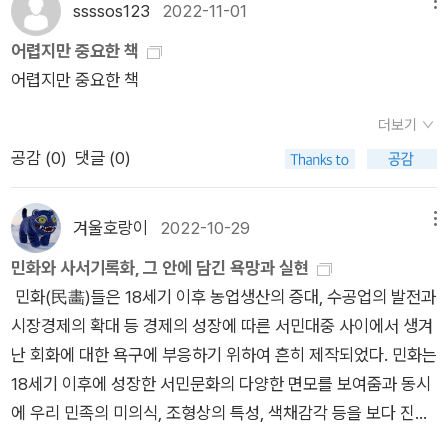
토스> , p218 플라톤(Platon, BCE 428 ? ~ 348 ?)의 대화편
ssssos123
2022-11-01
메뉴
책을 구비해놓기는 했는데, 정작 작심하고 읽지는 못했다. 강제독
<테아이테토스 Theaitetos>에서는 제기된 '앎이란 무엇인가?'
어렵지만 중요한 책
서가 필요한 저자다. 한편 견줄 만한 철학사 책으론 같은 3부작으
라는 물음이 난관(aporia)에 봉착되고, 소크라테스는 테오도로
어렵지만 중요한 책
로 움베르토 에코의 <경이로운 철학의 역사>를 떠올릴 수 있겠
스와 동틀 녘에 다시 만나기로 하는 대화로 마무리된다. 이처럼
다. 둘다 영어권이 아닌, 독일과 이탈리아의 철학사란 점에서 가
밤사이 무너져 내린 대화의 논리 대신 떠오르는 햇살이 비친 후
더보기
산점도 줄 수 있다. 그러고 보니 따로 적지 않은 건 같은데, 연초
드러나는 것은 단일한 총체로서의 이데아(idea)이며, 필멸의 감
공감 (
0
)
댓글 (0)
에 이정우의 <세계철학사>(전4권)도 완간됐었다. 국내 저자가
각 너머에 있는 불멸의 형상(形像) 그리고 형상에 도달하기 위한
이만한 규모의 철학사를 다시 내놓을 가능성은 희박해보이기에
방편으로서 사유(思惟)와 상기(想起)다. 플라톤이 자신의 이데
높이 평가할 만하다. 지난해 여름에 나온 고명섭 기자의 <하이데
겨울호랑이
2022-10-29
메뉴
아론이 사실상 기대고 있는 근거들을 아주 풍부하게 서술하는 곳
거 극장>과 함께 국내 저자의 철학서로 상찬받을 만하다. 다만
민화와 사서기록화, 그 안에 담긴 욕망과 실현
은 <테아이테토스>이다. 왜냐하면 이데아론은 감각과 앎[인식]
나로선 역시나 강의들 때문에 아직 손에 들지 못하고 있어서 유감
민화(民畵)들은 18세기 이후 농업생산의 증대, 수공업의 발전과
이 서로 완전히 다르고, 앎은 감각에 의해 지각되지 않는 존재들
이다. 리하르트 프레히트와 함께 주목할 저자는 마르쿠스 가브리
시장경제의 확대 등 경제의 성장에 따른 서민대중 사이에서 생겨
을 그 자신의 대상들로 요구한다는 믿음에 기대고 있기 때문이다.
엘이다. 1980년생이니 독일철학의 진짜 '젊은 피'다. 슬라보예
난 회화에 대한 욕구에 부응하기 위하여 흔히 제작되었다. 민화는
그가 감각과 앎의 차이에 관한 가장 정교한 증명을 최종적으로 제
지젝과의 공저 <신화, 광기 그리고 웃음>으로 처음 소개된 게 2
18세기 이후에 성장한 서민문화의 다양한 면모를 보여줌과 동시
시하는 곳도 <테아이테토스>이다. 더 나아가, 그는 명시적으로
011년이었다. 그리고 최근 <허구의 철학>이 나왔는데, 흥미로운
에 우리 민족의 미의식, 조형상의 특성, 색채감각 등을 보다 진솔
<티마이오스>에서 말하듯이, 그의 이론은 앎과 참인 의견은 완
저작(확인해보니 아직 영어판이 나오지 않았다). 규모가 좀 있는
하고 직설적으로 반영하고 있다는 점에서 그 의의가 매우 크다고
전히 다르다는 믿음에 기대고 있다. 이것에 대해서도 가장 정교한