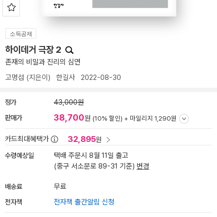
소득공제
하이데거 극장 2
존재의 비밀과 진리의 심연
고명섭
(지은이)
한길사
2022-08-30
정가
43,000원
38,700
판매가
원
(10% 할인) +
마일리지 1,290원
32,895
카드최대혜택가
원
수령예상일
택배 주문시 8월 11일 출고
(중구 서소문로 89-31 기준)
변경
배송료
무료
전자책
전자책 출간알림 신청