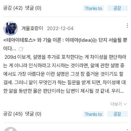
고 있는 듯 하지만, 실상은 하이데거 사상에 대한 실증적 논의가
고를 맡은지라 내일 출발하는 스위스문학기행 커리어에 한강의
공감 (
42
)
댓글 (0)
분명하게 이루어지고 있다는 점에서 일독의 의의가 크게 부각된
책도 몇권 들어갔다. 비행중에, 혹은 스위스의 숙소에서 한강을
다고 할 수 있다. 1600여 페이지에 달하는 압도적인 분량에 이
읽는 모습을 그려보게 된다. 공항서점에서 외국어로 번역된 한강
책을 선 듯 읽어낼 엄두를 내기 어려울 수도 있지만, 한번 읽기 시
을 기념삼아 손에 들지도 모르겠다. 한강에 대한 페이퍼는 뒤로
겨울호랑이
2022-12-04
메뉴
작하면 멈추기 어려울 정도로 이 책은 내용 구성에서나 문체의 유
미루고, 문학기행중이라 다음주에는 강의가 없는 덕에 모처럼 시
<테아이테토스> 와 기술 이론 : 이데아(Idea)는 단지 서술될 뿐
려함 측면에서 탁월함을 갖추었다고 할 수 있다. 이 엄청난 분량
간을 내서 밀린 책들의 페이퍼를 적는다. 대충 견적으로는 10여
이다...
을 소화해내는 과정에서 텍스트의 구조나 문체의 일관성을 갖춘
개는 적어야 하지만, 일단 철학책부터. 현대독일철학의 아이콘이
209d 이보게, 설명을 추가로 포착한다는 게 차이성을 판단하라
다는 것이 쉬운 일이 아닐 터인데, 작가는 그 일을 탁월하게 성취
라는 리하르트 다비트 프레히트의 '철학하는 철학사' 3부작의 마
는 게 아니라 인식하라고 지시하는 것이라면, 앎에 관한 설명 중
해 내고 있다는 점에서도 이 책의 미덕이 잘 드러난다고 할 수 있
지막권이 출간되었다(젊은 철학자였는데, 1964년생이니 그도
에서도 가장 아름다운 이런 설명은 그것 참 즐거운 것이기도 할
다. 여러 가지로 힘든 일 때문에 연말에 이 책을 읽기 시작해, 연
환갑의 나이다). <너 자신이 되어라>. 앞서 나온 <세상을 알라>
걸세. 그러니 앎이 무엇인가 하는 질문을 받게 되면, 차이성에 대
초에 읽기를 마쳤다. 그저 삶의 힘듦을 책읽기를 통해 이겨보고자
(2018), <너 자신을 알라>(2018)에 뒤이은 것이다. 6년만의 완
한 앎을 동반한 옳은 판단이라는 답변이 제시될 것 같네. 우리가
했는데, 그나마 이 책이 조금은 삶에의 위안을 주었다. 존재와 존
간. 3부작을 다 갖고는 있지만, 책이사가 진행중이어서(신규 도
앎을 찾을 때, 차이성이 되었든 그 어떤 것이 되었든 그런 것에 대
재론, 평생을 존재에 자신의 모든 것을 걸고 살아갔던 하이데거의
서구입이 제한되고 있다) 나머지 두 권의 소재를 정확히 알지 못
더보기
한 앎을 동반한 옳은 판단을 앎이라고 말하는 건 전적으로 어리석
사유 과정을 그의 삶의 과정을 살필 수 있었다는 점에서 좋은 독
한다. <너 자신이 되어라>는 좀 읽다보니, 역시 허명은 아니었다
공감 (
45
)
댓글 (0)
은 일일세. 그러므로, 테아이테토스, 앎은 지각도, 참된 판단도,
서 경험이 되었다. 존재는 사유라는 그 말처럼 또 다시 존재의 사
는 생각이 든다. 관점이 있으면서 흥미롭게 잘 쓰인 철학사다. 다
참된 판단에 덧붙여진 설명도 아닐 것이네. _ 플라톤, <테아이테
유를 위해 떠나야 겠다는 생각이 들었다.
비드 프레히트의 책은 <내가 아는 나는 누구인가> 이후에 모든