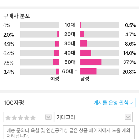
드시 하이데거와 마주칠 수밖에 없다. 반드시 넘어야 하는 고개이
며 피해 갈 수 없는 외길이다. 하지만 하이데거의 사유와 언어는
구매자 분포
그가 평생 거닐었던 슈바르츠발트의 숲처럼 깊고 어두워 일반 독
10대
0.5%
0%
자는 물론 연구자들조차 접근을 쉽게 허락지 않는다. 그러면서도
20대
4.7%
2.0%
우리로 하여금 외면하거나 포기하지도 못하게 붙든다. 그것은 인
30대
8.6%
4.9%
간이 이 땅에 ‘현-존재’로 살아가는 한 하이데거가 한평생 던진
40대
14.0%
6.4%
‘존재 사유’의 물음이, 마치 피부처럼 분리될 수 없이 우리의 사고
50대
27.2%
7.6%
와 정신을 사로잡고 있기 때문이다. “깊은 겨울밤 오두막 산장을
60대
20.8%
3.4%
내리치는 사나운 폭설이 맹위를 떨치면서 모든 것을 뒤덮고 감춰
여성
남성
버릴 때, 바로 그때 철학의 지고한 시간은 피어오른다. 바로 그때
철학의 물음은 필히 단순하고 본질적인 것이 된다.” 다시 말해 하
이데거와 마주한다는 것은 ‘존재란 무엇인가’를 필연적으로 묻는
100자평
게시물 운영 원칙
일, 곧 ‘진리란 무엇인가’ ‘철학이란 무엇인가’를 정면으로 묻는
카테고리
일이다. 하이데거는 일찍이 “철학의 본질은 유한한 존재자의 유
한한 가능성”이며 “인간 존재는 이미 철학함을 의미한다”고 규
정했다. “우리가 철학에 대해서 아무것도 알지 못해도 우리는 이