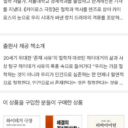
철학 저술가. 서울대학교 경제학과를 졸업하고 한겨레신문 기자
를 지냈다. 《카이로스 극장》은 철학과 역사를 렌즈로 삼아 카이
로스의 눈으로 우리 시대가 써낸 정치 드라마의 격류를 조망하는
책이다. 마르틴 하이데거의 장대한 사유의 대륙을 탐사한 《하이
데거 극장: 존재의 비밀과 진리의 심연》(전 2권), 프리드리히 니
체의 어두운 사상 세계를 조명한 《니체 극장: 영원회귀와 권력의
출판사 제공 책소개
지의 드라마》, 정신사의 뾰족하고 황량한 봉우리들을 답사한 《광
20세기 위대한 ‘존재 사유’의 철학자 마르틴 하이데거의 삶과 사
기와 천재: 루소부터 히틀러까지 문제적 열정의 내면 풍경》을 썼
상 탐구 하이데거 사유의 폭풍 속으로 들어가다 “우리는 가끔 철
다. 이 밖에 《필로소포스의 책 읽기: 철학의 숲에서 만난 사유들》,
학하는 것이 아니라 우리가 인간으로 실존하는 한 언제나 필연적
《생각의 요새: 사유의 미로를 통과하는 읽기의 모험》, 《만남의 철
으로 철학한다. 인간으로서 존재한다는 것은 철학한다는 것을 의
학: 김상봉과 고명섭의 철학 대담》(공저), 《즐거운 지식: 책의 바
미한다.” _마르틴 하이데거 하이데거와 더불어 광활한 사유의 모
다를 항해하는 187편의 지식 오디세이》, 《담론의 발견: 상상력과
험을 떠나다 하이데거는 20세기를 통틀어 가장 위대한 형이상학
마주보는 150편의 책 읽기》, 《지식의 발견: 한국 지식인들의 문
이 상품을 구입한 분들이 구매한 상품
자의 반열에 드는 철학자이다. 이를 증명해주듯이 20세기 탁월
제적 담론 읽기》, 《이희호 평전: 고난의 길, 신념의 길》을 썼다. 소
한 정치철학자 한나 아렌트는 하이데거 80세 생일을 기리는 글
설 《미궁: 테세우스와 미노타우로스》, 시집 《숲의 상형문자》, 《황
에서 이렇게 썼다. “하이데거의 사유에서 불어오는 폭풍은, 수천
혼녘 햇살에 빛나는 구렁이알을 삼키다》를 냈다.