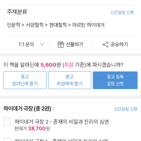
주제분류
신간알림 신청
인문학
>
서양철학
>
현대철학
>
마르틴 하이데거
선물하기
공유하기
이 책을 알라딘에
5,600
원 (
최상
기준)에 파시겠습니까?
중고
중고
중고 등록
알라딘에 팔기
회원에게 팔기
알림 신청
하이데거 극장 (총 2권)
신간알림 신청
하이데거 극장 2 - 존재의 비밀과 진리의 심연
판매가
38,700
원