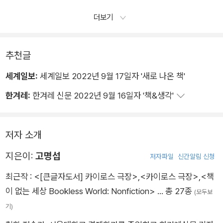
고 내다보면서 가치를 정립한다... 이 차기와 관련된 것 가운데 하
더보기
나가 ‘도덕‘이다. 니체에게 도덕은 초감성적인 세계를 척도로 정
립하는 가치 평가의 체계, 존재자의 생존 조건과 관련된 가치 평
추천글
가의 체계를 의미한다. 이 도덕에서 초감성적인 것을 정립하는 모
든 형이상학이 발원한다고 니체는 말한다.
세계일보:
세계일보 2022년 9월 17일자 '새로 나온 책'
한겨레:
한겨레 신문 2022년 9월 16일자 '책&생각'
저자 소개
지은이:
고명섭
저자파일
신간알림 신청
최근작 :
<[큰글자도서] 카이로스 극장>
,
<카이로스 극장>
,
<책
이 없는 세상 Bookless World: Nonfiction>
… 총 27종
(모두보
기)