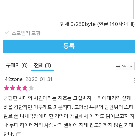
미 철학 안에 들어서 있다”고 말했다. 소수의 지식인이나 학자만
이 아니라, 인간으로 있는 한 우리는 누구나 철학하지 않을 수 없
다는 것이다. 어둠의 심연, 무의 바다 위에서 펼쳐지는 존재의 드
현재
0
/280byte (한글 140자 이내)
라마 이런 하이데거라면 어렵고 재미없는 철학자가 아니라, 그의
스포일러 포함
손을 잡고 저 존재의 비밀을 한 번쯤 탐험해보고 싶은 강렬한 유
등록
혹을 느끼게 하는 매력적인 사상가가 아닐 수 없다. 『하이데거 극
장』은 저자 고명섭이 『니체 극장: 영원회귀와 권력의지의 드라
구매자 (0)
전체 (1)
마』 이후 10년 만에 펴내는 철학자의 삶과 사상 탐구서다. 하이데
거 사상에 매료되어 그 사상의 숲속으로 걸어 들어간 저자의 철저
42zone
2023-01-31
메뉴
하고 꼼꼼한 사유 여행의 기록이다. 『니체 극장』이 니체라는 희귀
한 철학자의 정신 속으로 난 사상의 미궁을 탐사했듯이, 『하이데
궁핍한 시대의 시인이라는 칭호는 그럴싸하나 하이데거의 실제
거 극장』은 하이데거라는 어두운 사상가의 광대한 내면에 펼쳐진
삶을 감안하면 아무래도 과분하다. 고명섭 특유의 탈권위적 스타
사유의 오지를 답사한다. 이 답사의 길은 하이데거 사유의 가장
일로 쓴 니체극장에 대한 기억이 강렬해서 이 책도 읽어보고자 하
깊은 곳, ‘존재의 비밀’이 간직된 ‘진리의 심연’으로 이어진다. 하
나 부디 하이데거의 사상사적 권위에 지레 압도당하지 않길 기대
이데거의 극장에서 상연하는 연극은 바로 ‘존재’의 연극이며, 어
한다.