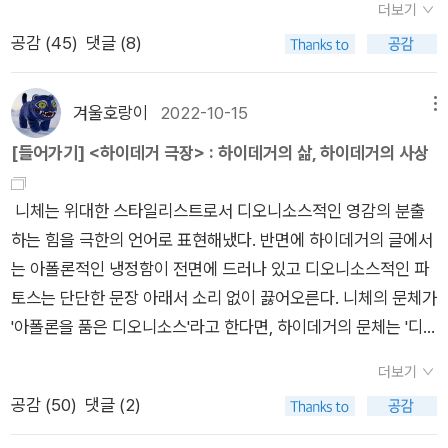
책이어서 본격독서는 미루고 있는데(700쪽이 넘는다), 앞서 나
더보기
하겠다. _ 김원룡, 안휘준, <한국미술의 역사> , p545 지난 주말
증명이 <테아이테토스>에 제시되어 있다. _W.D. 로스, <플라톤
온 그의 3부작과 연관지어 읽어보면 좋겠다. 그 3부작은 <왜 세
공감 (
45
)
댓글 (8)
전남 강진에 있는 한국민화뮤지엄에 다녀왔다. <화조도>, <연
의 이데아론> , p120 형상은 이성(理性, logos)에 의해서만 드
계는 존재하지 않는가><나는 뇌가 아니다><생각이란 무엇인
화도>, <심장생도>, <책거리> 등 여러 주제의 민화들을 보면서
러난다. 그렇지만, 필멸의 존재인 우리가 사는 감각의 세계에서
가>다. 프레히트의 '철학하는 철학사' 3부작과 같이 묶으면, 철학
민화 소재들의 의미, 그림에 담긴 소망 들을 해설사의 설명을 통
이성은 발견되지 않는다. 동굴 안의 우리는 동굴 밖 태양과도 같
겨울호랑이
2022-10-15
메뉴
의 종횡이다. 동시에 현대 독일철학이 무엇을 생각하고 있는지도
해 들을 수 있었다. 당대 사람들이 가장 원하는 것을 염원하는 의
은 불변의 진리를 결코 깨달을 수 없다. 태양을 보기 위해서 우리
[들어가기] <하이데거 극장> : 하이데거의 삶, 하이데거의 사상
엿볼 수 있겠다...
미가 민화에 담겨있다면, 우리 시대 민화의 가장 인기있는 그림은
는 감각의 세계를 벗어나야 하지만, 손발이 묶인 죄수들에게 쉬운
<부동산도>가 되어야 하지 않을까. 민화 속에 녹아 있는 정신적
일이 아니다. 혼(魂)이라면 모를까. 그렇기에, 소크라테스가 논증
니체는 위대한 스타일리스트로서 디오니소스적인 영감의 분출
인 배경도 그와 같다. 민화는 한점 한점 모두가 인간의 행복을 기
에 실패하며 마무리되는 <테아이테토스>의 논리 붕괴는 앎 자
하는 힘을 극한의 언어로 표현해냈다. 반면에 하이데거의 글에서
원하기 위해 그려진 아름다운 소망이 담긴 그림이다. 이러한 기복
체를 부정하는 것이 아니라 이데아의 긍정을 의미한다. 202c 복
는 아폴론적인 냉정함이 전면에 드러나 있고 디오니소스적인 파
신앙의 민화는 대체로 두 가지 내용을 담고 있다. 하나는 오래 사
합체들은 인식될 수 있는 것들일 뿐만 아니라 서술될 수 있는 것
토스는 단단한 문장 아래서 소리 없이 끓어오른다. 니체의 문체가
는 것이고 다른 하나는 복 많이 받고자 하는 것이다. 장수와 복의
들이면서 참된 판단에 의해 판단될 수 있는 것들이네. 그러니까
'아폴론을 품은 디오니소스'라고 한다면, 하이데거의 문체는 '디
상징이 우리의 삶에 절대적인 표상이 된 것은 조선시대 후기로 접
누군가가 어떤 것에 대해 설명 없이 참된 판단을 취할 때면, 그의
오니소스를 품은 아폴론'이라고 할 수 있다. _ 고명섭, <하이데거
어들면서 사회가 안정되고 삶의 질이 향상되면서부터이다(p1
영혼은 그것에 관해 참된 생각은 하고 있는 것이나 인식하고 있는
더보기
극장 1> , p34 고명섭은 <하이데거 극장>에서 하이데거를 통해
4)... 기복 신앙은 한편으로 기복을 방해하는 잡귀나 악귀들을 쫓
건 아닐세. 설명을 주고받을 수 없는 자는 그것과 관련해서 앎이
공감 (
50
)
댓글 (2)
수많은 사상가들을 소환한다. 가깝게는 니체, 딜타이, 야스퍼스,
는 벽사 신앙과 연결되었다. 예로부터 우리 조상들은 모든 사물에
없는 자이니까. 반면에 설명을 추가로 얻은 자는 이 모든 것을 할
아렌트, 칸트, 헤겔로부터 멀리는 플라톤과 아리스토텔레스에 이