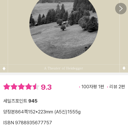
9.3
100자평 1편
리뷰 2편
세일즈포인트
945
양장본
864쪽
152*223mm (A5신)
1555g
ISBN 9788935677757