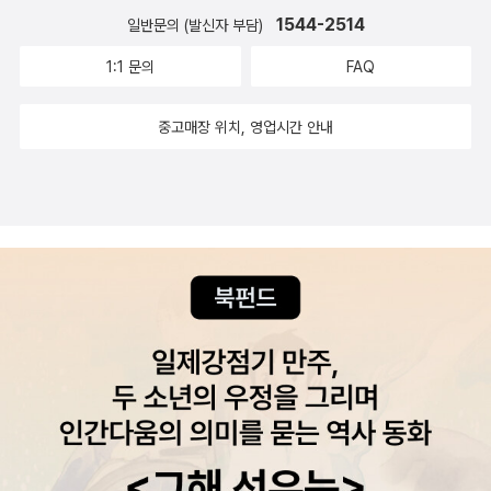
위를 얻고 녹을 받으며 명성을 얻고 수명을 누린다'는 <중용中庸
의 세계로 대체된다. 196c 왜냐하면 이런 일을 겪는 자는, 자기
1544-2514
는 낙관적으로 봤고 별일 아닐 것이라고 봤다. 벌어져서는 안되는
일반문의 (발신자 부담)
간과 아인슈타인의 상대공간이 함께 공존하는, 입자와 파동으로
>의 가르침을 귀하게 여겼다. _ 박정혜, <조선시대 사가기록화,
가 알고 있는 그것을, 역시 자신이 알고 있는 것들 중의 다른 어떤
일들이 벌어지고 있다, 그럼에도 세상은 아무 일 없는 것처럼 흘
공존하는 '빛'과 같은 것이 존재의 의미가 될까. 하이데거가 현-존
1:1 문의
FAQ
옛 그림에 담긴 조선 양반가의 특별한 순간들> , p15/570 사가
것이라고 여기게 되는데, 우리는 이것이 불가능하다고 했고, 바로
러간다. 들여다보면 말도 안되는 일들이 일어나고 있다. 늘 그렇
재가 존재자가 되는 계기를 '죽음'에서 찾는다면, 아렌트는 이를
기록화는 유교적인 가치 실현을 위해 노력한 본인과 조상의 자취
이 점 때문에 우린 거짓된 판단은 없다고 할 수밖에 없었으니까
게 시작했다.
'생명'에서 찾는다. 마치, 하이데거가 열역학 제2법칙인 엔트로피
중고매장 위치, 영업시간 안내
를 그림으로 남김으로써 후손에게 본보기가 되기 위해 제작되었
말일세... 사실은 거짓된 판단이 없거나 아니면 어떤 사람이 알고
(entropy)를 자연법칙으로 선택했다면, 아렌트는 베르그송의
다. 바꾸어 말하면 조선시대 양반 관료들이 평새 이루려고 노력했
있는 것을 알지 못할 수가 있거나 둘 중 하나일세. _ 플라톤, <테
'엘랑 비탈(Elan Vital)'을 실존의 계기로 삼았다는 느낌을 받는
던 세속적 욕망이 투영된 그림이라고 할 수 있다. _ 박정혜, <조
아이테토스> , p187 켄터베리의 안셀무스(Anselmus Cantuari
다. 다른 하이데거의 용어에서처럼 죽음 또한 그 이면에 상반된
선시대 사가기록화, 옛 그림에 담긴 조선 양반가의 특별한 순간들
ensis, 1033 ~ 1109)의 <프로슬로기온 Proslogion>의 신 존
이미지를 갖는다면 '죽음-생명, 그렇지만 죽음'을 선택한 하이데
> , p24/570 <조선시대 사가기록화, 옛 그림에 담긴 조선 양반
재 증명은 순수 사유에 의한 이데아의 인식과 언제나 참인 판단에
거는 '디오니소스-아폴론'적인 요소를 과연 '아폴론'의 측면에서
가의 특별한 순간들>에는 사서기록화와 함께 짝이 되는 <평생
의한 논증의 전형적인 예를 잘 보여준다. 거칠게 '생각할 수 있는
통합한 철학자라는 생각을 해본다. 존재가 드러나고 밝혀지는 자
도>가 소개된다. 사서기록화가 현실화된 업적을 보여주는 그림
가장 완벽하고 위대한 존재'를 가정하고, 존재성에 대한 판단 유
리로서 현-존재를 세계-내-존재로서 주목하면, '현-존재'는 세계
이라면, 평생도는 양반들이 추구했던 삶을 소재로 한다. 양반들에
무로 존재성을 부여하며, 이 존재보다 더 큰 존재 있을 수 없다는
가 열리고 밝혀지는 장이 된다. 오해의 여지를 무릅쓰고 말하면,
게 평생도는 자신이 살고자 하는 미래/가능태라면, 사서기록화는
것으로 전지전능(全知全能)을 증명하는 안셀무스의 신 존재 증
우리의 마음을 떠나 존재가 따로 있지 않고 세계가 따로 있지 않
현재/현실태를 대상으로 했다는 점에서 자못 흥미롭다. 인생의
명은 <테아이테토스>의 깊은 영향을 실감하게 된다. 그리고 확
다. 세계는 우리의 마음에 조응하여 세계로서 열리는 것이다. 그
황혼기에 평생도와 사서기록화가 담긴 병풍을 양쪽에 펼쳐놓고
실히 '그것보다 더 큰 것이 생각될 수 없는 어떤 것'은 단순히 지성
래서 인간의 마음으로서 현-존재는 세계가 드러나는 장, 세계가
자신의 지난 삶을 돌아보는 양반들은 지난간 세월에 후회가 없었