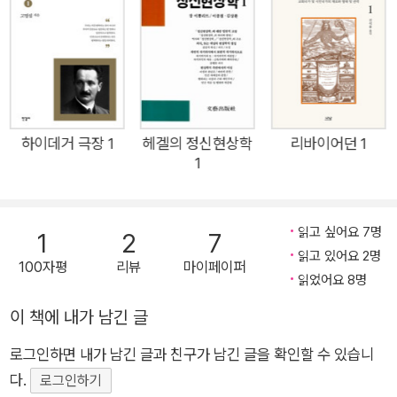
년이 지난 뒤에도 플라톤의 작품에서 불어오는 폭풍과 마찬가지
로 이 세기에서 유래하는 것이 아니다.” 또 하이데거가 1976년 5
월 26일 세상을 떠났을 때, 독일의 유력 일간지 『프랑크푸르터
알게마이네 차이퉁』은 이런 기사를 타전했다. “이 사람 안에 세계
철학사의 모든 지혜가 결집돼 있으며 … 그가 남겨놓고 간 어마어
마한 작품은 지금까지 그 모든 철학적 문헌이 할 수 있었던 것보
하이데거 극장 1
헤겔의 정신현상학
리바이어던 1
1
다도 더 깊이 그의 독자들을 물음의 심연으로 휘몰아 넣을 것이
다.” 하이데거 전기를 쓴 발터 비멜은 보통 한 사람의 생애를 통해
그의 작품세계를 이해하기 마련인데, 하이데거의 경우는 “그의
읽고 싶어요 7명
1
2
7
작품이 곧 그의 생애”라고 했다. 그만큼 하이데거의 일생은 칸트
읽고 있어요 2명
100자평
리뷰
마이페이퍼
의 일생처럼 단순한 생활 가운데 오직 연구와 집필에만 몰두한 삶
읽었어요 8명
자체였다. 그가 떠났던 깊고 광활한 사유의 모험은 오늘날 102권
이 책에 내가 남긴 글
으로 집대성된 하이데거 전집이 여실히 말해준다. 우리는 누구나
철학하지 않을 수 없다 하이데거는 20세기 철학사에 큰 봉우리
로그인하면 내가 남긴 글과 친구가 남긴 글을 확인할 수 있습니
로 우뚝 자리하고 있다. 현대 서양 철학을 온전히 이해하려면 반
다.
로그인하기