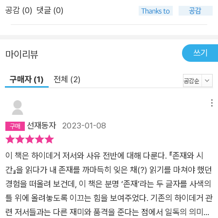
둠의 심연 그리고 무(無)의 바다 위에서 펼쳐지는 드라마다. 치열
공감 (
0
)
댓글 (0)
한 독서와 사유로 촘촘히 직조해낸 거대한 하이데거 사상의 구조
물 깊고 광활한 하이데거 사유만큼이나 전 2권 각 책 분량은 800
쪽 안팎으로 방대하다. 제1권은 하이데거 최대 작품인 『존재와 시
쓰기
마이리뷰
간』을 중심으로 전기 사유를 탐사한다. 여기서는 ‘현존재’ 곧 인간
을 탐구함으로써 ‘존재’로 나아가는 길을 모색한다. 제2권은 또
구매자 (1)
전체 (2)
다른 주저 『니체』를 중심에 놓고 니체와 대결을 벌이며 최대의 장
관을 연출한 후기 사유를 조명한다. 여기서 하이데거는 현존재에
메뉴
서 존재 자체로 사유의 방향을 틀어 존재에서부터 존재를 해명하
선재동자
2023-01-08
고자 한다. 심오한 하이데거라고 해서, 분량이 많다고 해서 겁먹
을 필요는 없다. 저자는 사상을 다룬 책임에도 유려한 문학적 필
이 책은 하이데거 저서와 사유 전반에 대해 다룬다. 『존재와 시
치로 일반인도 쉽게 읽을 수 있게 하이데거 사상을 명료하게 정
간』을 읽다가 내 존재를 까마득히 잊은 채(?) 읽기를 마쳐야 했던
리, 전달하고 있다. 그것은 오랜 시간 하이데거의 작품들을 치열
경험을 떠올려 보건데, 이 책은 분명 ‘존재’라는 두 글자를 사색의
하게 읽어내며, 하이데거 사상의 핵심 문장과 구절들을 책 속에
틀 위에 올려놓도록 이끄는 힘을 보여주었다. 기존의 하이데거 관
그물망을 치듯 촘촘히 직조해내고, 온전히 소화해낸 저자 자신만
련 저서들과는 다른 재미와 품격을 준다는 점에서 일독의 의미가
의 언어로 정확하면서도 자상하고 거침없이 하이데거 사상을 풀