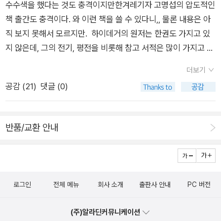
수수색을 했다는 것도 충격이지만한겨레기자 고명섭의 압도적인
재의 현'(Das Da des Seins)을 뜻한다. 현존재란 단지 인간을
이 읽기의 길잡이로 당분간은 최적의 책이 될 것 같다...
식/복식 등의 생생한 내용을 담고 있어 민속적인 자료로도 가치
끌어가는 방식은 이데아가 드러난 구체성으로부터 진리를 찾아
책 출간도 충격이다. 와 이런 책을 쓸 수 있다니,, 물론 내용은 아
뜻하기만 하는 것이 아니라 '존재의 현'이기도 한 것이다. 여기서
가 높다. 기록화는 대개 등축도법을 이용하여 원근을 묘사하고 있
가는, 감각의 세계로부터 형상의 세계로의 여정 - 양극과 유비-
직 보지 못해서 모르지만. 하이데거의 원저는 한권도 가지고 있
'현'이라고 번역된 다(Da)는 독일어로 '거기' 나 '여기', 곧 어떤 장
는데 비교적 정확한 작도법에 의해 그려진 것으로 미루어 대부분
이라 할 것이다. 그(플라톤)는 한 가지 감각만의 대상들인 소리와
지 않은데, 그의 전기, 평전을 비롯해 참고 서적은 많이 가지고 있
소나 자리를 뜻하는 말이다. 존재의 자리가 현-존재인 셈이다. 존
의 기록화는 본격적인 그림 수업을 받은 도화서의 화원들에 의해
색과 같은 대상들과, 우리가 여러 감각의 대상들에 공통된 것으로
다. 아, 물론 이제 읽기 시작했고.. 등반 전에 산 밑에서 먼저 도토
재가 드러나고 밝혀지는 자리가 현-존재의 현이다. 그래서 현-존
그려진 것으로 짐작된다. _ 윤열수, <민화2> , p706 사가기록
인정하는 특징들 - 존재와 비존재, 다름과 같음, 둘임과 하나임,
더보기
리묵부터 먹고 있는 꼴인데... 산은 언제 오를지 모른다. [고도를
재(現-存在)다. 현-존재는 순우리말로 하면 '거기-있음'이 된다.
화 私家記錄畵란 개인이 속한 집안 행사나 의례, 혹은 개인의 생
비슷하지 않음과 비슷함, 짝수임과 홀수임, 아름다움과 추함, 좋
공감 (
21
)
댓글 (0)
기다리며]의 두 사람처럼 시공간이 해체된 채 무작정 고도를 기
'거기-있음'이란 '존재가 드러나고 밝혀지는 자리로 있음'을 뜻한
애와 관련된 사건 등을 시각적으로 기록한 그림을 의미한다. 대개
음과 나쁨, '그리고 이와 같은 종류의 것들 모두' - 을 구별한다. 더
다리며 서성대다 말지도 모를 일이다. 그런데 오늘 아침 고명섭
다. 더 과감하게 말하면, 현-존재란 인간의 마음을 가리킨다. 인간
사가기록화는 행사 주인공의 자취를 기념하거나 조상의 업적을
나아가 그는 뒤의 것들은 감각이 아닌 사유에 의해 파악된다고 주
기자의 이 책을 보고 아, 어쩌란 말인가, 라는 말이 절로 나왔다.
의 마음이야말로 존재가 드러나는 자리다. _ 고명섭, <하이데거
선양하며 나아가 집안의 우수성을 알리고 위상을 높이려는 의도
반품/교환 안내
장한다. 이렇듯, 두 가지 접근 관점으로부터 플라톤은 아주 폭넓
최근에 발견된 그의 기록물에 의하면 단순히 잠깐동안 나치에 협
극장 1> , p366 죽음과도 같은 극단적인 불안의 상황으로부터
에서 만들어졌다(p11)... 사가기록화를 관통하는 핵심어는 장수,
게 미치는 속성들의 부류를 따로 뽑아내는 데에 이른다. 이것을
력했던 자가 아니라 확신범이었음이 드러난 마당에그의 철학을
'존재'를 인식하는 '현-존재'. 현-존재가 던지는 존재에 대한 근원
높은 관직, 가문의 번성 등 크게 세 가지로 함축되는데, 이는 사가
이후 사상가들은 초월자들(transcendentalia)로 인정하게 되었
어떻게 들여다볼 수 있을지 아직 정리되지 않은채그를 바라보고
적인 질문은 동시에 자기자신에게 묻는 것이기도 하다. 존재가
기록화를 분류하는 기준이 된다. 양반 관료들은 조선 사회가 자신
다. _W.D. 로스, <플라톤의 이데아론> , p119 현실 속에서 이데
있는 중이고, 아마도... 이 두 권도 구입하게 될 것 같다. 언젠가 들
현-존재의 내부에 있으며 또다른 존재자들의 내부에 있기에, 존
들에게 요구했던 유교적 가치를 사가기록화라는 매체를 통해 나
아는 서술된다. 그 서술은 언제나 거짓되지 않고 참된 것이라는
로그인
전체 메뉴
회사 소개
출판사 안내
PC 버전
여다볼 거라고 책 미리 사놓지 말고 이렇게 그때 필요한 책을 사
재는 현-존재의 내부와 외부의 다른 존재자들의 내부에 존재한다
타내려 했다. 유교 사회에서는 어느 장소에서나 관작, 나이, 덕망
전제 하에 플라톤의 이데아와 감각의 세계가 연결되며, 이러한 세
면 될 일인데 에휴, 한심하다. 히틀러가 장악해 나갈 때 곳곳에서
고 볼 수 있을까. 사회적으로는 '절대적인 의미'가 있지만, 존재는
[三達尊]이 존중되었으며 사람들은 '큰 덕德을 지니면 반드시 지
(주)알라딘커뮤니케이션
계관은 고대를 넘어 중세로까지 이어지며, 이데아의 세계는 천상
심상치 않은 일들이 벌어지고 있음에도 유럽의 지식인들 대다수
개별 존재자들에게는 '상대적인 의미'로 존재하는, 뉴턴의 절대공