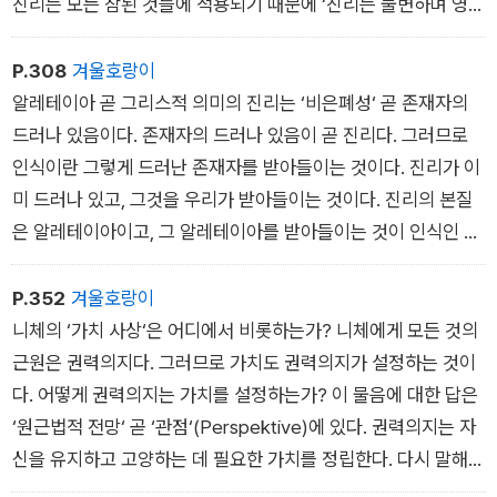
진리는 모든 참된 것들에 적용되기 때문에 ‘진리는 불변하며 영원
한 것‘이라는 명제가 생기게 된다. 그런데 정말로 진리의 본질은
불변하며 영원한가? 하이데거는 본질을 개별적인 것들에 두루
P.308
겨울호랑이
일치하는 것이기는 하지만, 이 사실로부터 ‘본질은 변할 수 없
알레테이아 곧 그리스적 의미의 진리는 ‘비은폐성‘ 곧 존재자의
다‘는 명제가 따라 나오는 것은 아니라고 말한다. 왜냐하면 본질
드러나 있음이다. 존재자의 드러나 있음이 곧 진리다. 그러므로
이 변한다고 해서 그 본질이 두루 타당하다는 사태 자체가 부정되
인식이란 그렇게 드러난 존재자를 받아들이는 것이다. 진리가 이
는 것은 아니기 때문이다
미 드러나 있고, 그것을 우리가 받아들이는 것이다. 진리의 본질
은 알레테이아이고, 그 알레테이아를 받아들이는 것이 인식인 것
이다. 그런데 이런 시원적인 진리 개념 곧 ‘비은폐성으로서 알레
테이아‘는 곧 망각됐고, 플라톤 이래로 점차로 인식이 진리를 규
P.352
겨울호랑이
정하는 척도가 돼 근대에 들어와서는 의심의 여지 없이 확실한 것
니체의 ‘가치 사상‘은 어디에서 비롯하는가? 니체에게 모든 것의
이 되고 말았다.
근원은 권력의지다. 그러므로 가치도 권력의지가 설정하는 것이
다. 어떻게 권력의지는 가치를 설정하는가? 이 물음에 대한 답은
‘원근법적 전망‘ 곧 ‘관점‘(Perspektive)에 있다. 권력의지는 자
신을 유지하고 고양하는 데 필요한 가치를 정립한다. 다시 말해
권력의지는 자기 유지와 자기 고양이라는 두 시점에 따라 전망하