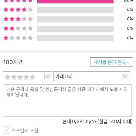
낄 만큼 작가는 말들을 세심히 다루고 있다. 저자는 마치 ‘침묵을 들
100%
어’라고 부드럽게 권하듯이, 말을 잠재우고 음악 목록들을 꺼내든다.
0%
소개되는 곡들은 시대 감수성을 꽤 두드러지게 드러내고, 라디오에서
0%
많이 흘러나오던 것도 있으며, 그 노래를 들어보지 않은 사람이 드물
0%
정도로 시대를 풍미한 것도 있다. 하지만 그 음악들 속엔 글이 있고,
0%
사적이거나 혹은 역사 속 보편적인 기억도 있으며, 나아가 사회 비평
도 있으니 독자들에게 저자가 한 ‘선곡’은 꽤 새롭게 다가올 것이다.
저자는 누구보다 음악을 잘 듣는 귀를 가졌고, 음악을 언어화할 수 있
100자평
게시물 운영 원칙
는 기량을 지녔다. 이 책엔 총 서른 곡의 노래가 실려 있는데, 그 곡들
카테고리
에 덧붙여진 서른 가지 이야기는 살아 숨 쉬고 있는 것처럼 느껴진다.
그녀가 타인의 이야기를 듣는 귀를 지녔으니 음악을 듣는 귀도 섬세
한 것이 아닐까 짐작케 하는 순간이 많다. 사랑하는 사람이 사랑했던
사람으로 첫 번째 곡과 이야기는 어머니를 막 저세상을 떠나보낸 후
배, 그리고 몇 해 전 마찬가지로 밭에서 일하던 어머니가 갑자기 숨을
못 쉬어 눈을 감겨드려야 했던 후배 M으로부터 시작된다. “M은 이제
현재
0
/280byte (한글 140자 이내)
한시가 바쁜 사람.” 현대인은 누구나 바쁜데, 왜 M만 특별히 바쁘다
스포일러 포함