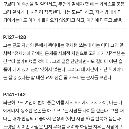
는 어쩌면 그의 전부이기도 하니까. 하지만 그 혼란도 다음과 같은 이
구보다 이 속성을 잘 알면서도, 무언가 말해야 할 때는 가까스로 뭉뚱
유로 차츰 숨이 죽어갔다.
그려 말하거나, 차라리 침묵한다. 나는 모른다 하고, 저녁 밥때가 다
되어가는데도 아이가 돌아오지 않았다고 하고, 아침에 다투고 보낸
게 마음 쓰여 하루 종일 부대꼈다고 한다. 그리고 그 나무는, 차마 볼
수 없었다고 한다. 그런 말들에는 오래도록 매여 아무래도 놓여날 수
P.127~128
없었다.
그는 글도 자신의 몸에서 뽑아내는 것처럼 쓰는데 이는 아마 그의 말
처럼 “정체성과 장애인 문제를 사회적 차원으로 고민하기 시작”한 순
간부터 불가피했을 것이다. 그의 글은 단단하면서도 결마다 어떤 슬
픔이 배어 있어 금방 잊히지 않는다. 그러고 꽤 시간이 지난 뒤에야 나
는 잘 읽었다는 말 대신 요새 잠은 좀 자느냐는 문자를 보낸다.
P.141~142
퇴근하고도 여전히 볕이 좋은 여름 저녁 6시에서 7시 사이, 나는 나
에게마저 생소한 얼굴을 하고 모르는 사람들 사이를 걷는다. 그럴 때
나는 내가 안심되고 좋아서 윤상의 〈어떤 사람 A〉를 반복해 듣는다.
노랫말 속 어떤 사람은 먼저 무대를 내려와 화장을 지우는 사람이고,