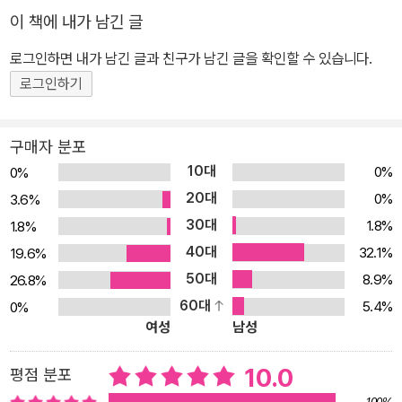
상에서 ‘불안은 영혼을 잠식한다’는 모로코 속담이 어떻게 재현되는
이 책에 내가 남긴 글
지를 촘촘히 보여주는 영화 「4등」의 시나리오를 쓰고, 각계각층의 사
람들을 만나 인권에 대한 생각을 서로 나누고, 어둠 속에 있어 보이지
로그인하면 내가 남긴 글과 친구가 남긴 글을 확인할 수 있습니다.
않는 그림자와 같은 사람들을 조명하는 글을 여러 매체에 실어왔다.
로그인하기
무엇보다 상담은 언어에 크게 의지해야 하는 일이었다. 그것은, 내 말
을 삼가되 남의 말에는 귀를 여는 일이다. 다음과 같은 사람을 만날 줄
구매자 분포
은 상상도 못 한 채. “당신 지금 내 이야기 듣고 있는 거야, 내 말 토씨
10대
0%
0%
하나 빠뜨리지 말고 다 받아 적어.” 저자는 말을 듣고 적고 발설하는
20대
0%
3.6%
일로 하루의 대부분을 보내고 있지만, 사람이 할 말 같지 않은 말, 사
30대
1.8%
1.8%
람이라면 주저할 말, 사람에게는 결코 해서는 안 될 말을 자주 듣고,
40대
그런 말에 지쳐 집으로 돌아올 때면 이어폰을 꽂고 음악 재생 버튼을
32.1%
19.6%
누른다. 언어가 자취를 감추는 순간 음악이 그 자리를 대신해 말이 튕
50대
8.9%
26.8%
겨냈던 감정들은 본연의 모습을 되찾는다. 서른 곡의 노래에 실린 서
60대
5.4%
0%
여성
남성
른 개의 이야기 이 책은 카세트테이프 혹은 레코드판처럼 Side A ‘음
악의 말들’과 Side B ‘그늘진 마음의 노래’로 나뉘어 있다. Side A의
10.0
평점 분포
글을 읽는 독자들은 아마도 이것이 ‘언어’에 관한 책이 아닌가라고 느