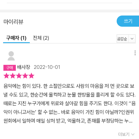
M의 어머니, 오래 전 별이 된 자신의 엄마, 그리고 엄마 곁에 자리한
오빠에게 그곳에서 평안하신지 안부를 묻는다. 언어는 장소다 M의
이야기로 책의 서두를 연 것은 그가 평소 저자의 말을 마치 “실체가
쓰기
마이리뷰
있는 장소”처럼 받아들여줬기 때문이다. 그러면 말은 허공으로 흩어
지지 않았다. 두 번째 이야기의 주인공은 말 같잖은 말을 주고받게 만
구매자 (1)
전체 (2)
드는 사람으로, 첫 번째 이야기와 선명히 대조돼 ‘추락하는 인간’을 엿
보는 것만 같다. 이분은 30분이 지나도록 전화기에 대고는 화를 내고
메뉴
있다. 그의 분노어린 말들에 휘둘리지 않으려고 저자는 “네, 그렇습니
배사장
2022-10-01
다” “아, 그러셨군요”라며 무난한 대답을 한다. 그랬더니 돌아온 말은
“형식적으로 답하지 말라”는 것이었다. 다시 마음을 고쳐먹고 이번엔
음악에는 힘이 있다. 한 소절만으로도 사람의 마음을 저 먼 곳으로 보
듣는 데에 오로지 집중했다. 그러자 얼마 후 그는 다시 버럭했다. “나
낼 수도 있고, 한순간에 울컥하고 눈물 한방울을 흘리게 할 수도 있다.
를 무시하는 거야? 왜 대꾸가 없어?” 언어는 발화되는 순간 나와 상
때로는 지친 누구가에게 위로와 살아갈 힘을 주기도 한다. 이것이 ‘‘음
대에게 안착해야 할 텐데, 제자리를 찾지 못한 채 미끄러지는 말들도
악이 아니고서는’ 할 수 없는.. 바로 음악이 가진 힘이 아닐까?인권위
있다. 그런 말은 빌라 입주민들의 대화 공간인 단톡방에서도 드러난
원회에서 일하며 매일 상처 받고, 억울하고, 존재를 부정당하는 누군
다. 입주민 대표는 어느 날 이 대화방에 ‘나무 가지치기를 하겠다’고
가의 이야기를 듣고 기록하며 상담을 해야 하는 저자의 하루 하루를
공지한다. 가끔 정원사들이 나무 다듬는 걸 봤던 저자는 앞머리를 다
더보기
상상 해 보며..저자에게 음악은 단순한 노래와 연주가 아니라, 때로는