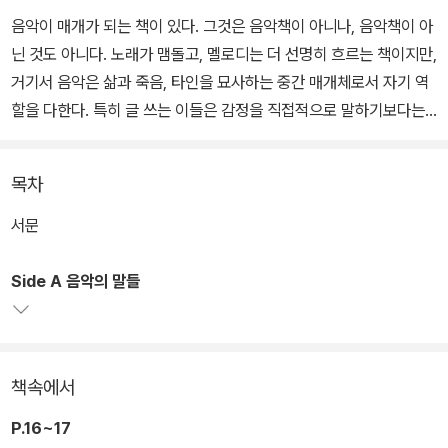
음악이 매개가 되는 책이 있다. 그것은 음악책이 아니나, 음악책이 아
닌 것도 아니다. 노래가 맴돌고, 멜로디는 더 선명히 흐르는 책이지만,
거기서 음악은 삶과 죽음, 타인을 묘사하는 중간 매개체로서 자기 역
할을 다한다. 특히 글 쓰는 이들은 감정을 직접적으로 말하기보다는
에둘러갈 우회로를 찾곤 한다.『음악이 아니고서는』이 바로 이처럼 음
악으로 우회로를 내는 책이다.
목차
이 책은 카세트테이프 혹은 레코드판처럼 Side A ‘음악의 말들’과 Si
서문
de B ‘그늘진 마음의 노래’로 나뉘어 있다. Side A의 글을 읽는 독자
들은 아마도 이것이 ‘언어’에 관한 책이 아닌가라고 느낄 만큼 작가는
Side A 음악의 말들
말들을 세심히 다루고 있다. 저자는 마치 ‘침묵을 들어’라고 부드럽게
권하듯이, 말을 잠재우고 음악 목록들을 꺼내든다.
책속에서
소개되는 곡들은 시대 감수성을 꽤 두드러지게 드러내고, 라디오에서
많이 흘러나오던 것도 있으며, 그 노래를 들어보지 않은 사람이 드물
P.16~17
정도로 시대를 풍미한 것도 있다. 하지만 그 음악들 속엔 글이 있고,