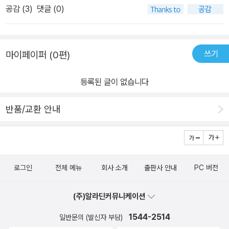
듬는 정도이겠거니 하고 예상했다. 그 나무는 어떤 존재인가. 여름엔
공감 (
3
)
댓글 (0)
사려깊은 친구이고, 든든한 밥과 같은 의미였겠구나 하고 안도하게
덥고 겨울엔 추운 맨 꼭대기 층 셋집에 마음 붙이고 살게 만든 존재였
됐다. 이 책을 읽고 나니,안 들은 지 몇 년은 족히 된 마일스 데이비스
다. 창문만 열면 이 은행나무가 시야를 가득 채웠다. 하지만 퇴근하고
의 “Kind of blue” CD를 꺼내 듣고 싶어졌고..나만의 플레이 리스
돌아오니 나무는 허리 아래가 댕강 잘려나간 채 2미터쯤 몸만 남아
쓰기
마이페이퍼 (0편)
트를 소개하며 “당신이 좋아하는 음악은 뭔가요? “ 라고 물어보고 싶
있었다. 주인이 말한 ‘가지치기’는 ‘상반신 절단’이란 말과 동의어였던
은 누군가를 떠올리게 되었다. 그리고 이 책을 통해 당신만의 플레이
것이다. “말 못 한다고, 아프다 비명 지르지 않는다고 이럴 순 없었
등록된 글이 없습니다
리스트를 한번 떠올려 보시길..
다.” 저자는 몸의 절반 이상을 잃어버린 나무를 보며 김민기의 1972
년 노래 <잃어버린 말>을 떠올린다. 이 노래엔 말을 할 줄 아는 자연
반품/교환 안내
과 사물이 등장한다. 간밤의 바람도 말을 하고, 고궁의 탑도 말을 하
고, 할미의 파인 눈도 말을 하고, 죄수의 푸른 옷도 말을 하고, 잘린 가
로수도 말을 한다. 그러나 노래하는 이는 평소 말 같지 않은 말을 하는
사람들의 말에 귀가 지쳐서 그 말을 듣지 못한다. ‘같잖은 말’을 그렇
로그인
전체 메뉴
회사 소개
출판사 안내
PC 버전
게 많이 듣지 않았다면 귀가 덜 지친 김민기는 간밤의 바람이나 고궁
의 탑이, 할미의 움푹 팬 눈이, 죄수의 푸르른 옷이, 잘린 가로수가 하
(주)알라딘커뮤니케이션
는 말을 들을 수 있었을지도 모른다. 하지만 시절은 흉흉했고, 저자 역
시 그동안 은행나무가 자신에게 한 말은 듣지도 못한 채 제 생각에만
1544-2514
일반문의 (발신자 부담)