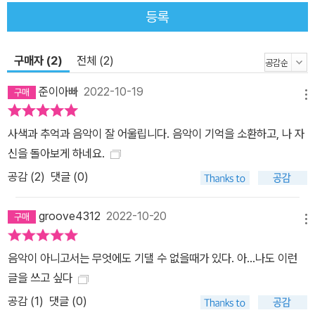
고 묘사한 걸까. 누군가의 죽음은 남겨진 사람을 ‘슬프게’라기보다 ‘바
등록
쁘게’ 만드는데, 포장도로처럼 매끄럽던 일상 속에서 M의 어머니는
대낮에 들녘에서 일하시던 중 한순간 떠나버린 것이다. 별안간 유족
이 된 M은 울기만 하더니 허둥댔다. 바빠진 M을 도와야 하니 저자도
구매자 (2)
전체 (2)
바빠졌다. 먼저 그의 집에 도착해서 짐을 꾸려야 한다고 재촉한다. 그
준이아빠
2022-10-19
가 주섬주섬 옷을 챙긴다. 그다음 장면은 주저앉음, 눈물, 사는 게 허
메뉴
무하다는 한탄, 함께 쏟아내는 울음……. 절박한 순간에는 말이나 행
사색과 추억과 음악이 잘 어울립니다. 음악이 기억을 소환하고, 나 자
동이 나오지 않고, 시간이 끊긴 듯 휴지기가 생겨난다. 휴지기는 기억
신을 돌아보게 하네요.
을 불러일으키고, 곧 과거와 현재가 뒤엉키며 때론 미래의 불안함까
공감 (
2
)
댓글 (0)
지 미리 가져다 쓴다. 그러는 사이 어쩌면 고인故人은 잠시 후배와
M의 옆자리에 다녀갔는지도 모르겠다며 저자는 두 사람을 위로한다.
groove4312
2022-10-20
후배와 M의 이야기는 니나 시몬이 1976년 파리 몽트뢰 재즈 페스티
메뉴
벌에서 부른 <별들>이란 곡에 얹힌다. 지독한 인종차별의 시대에 니
나는 세상을 벨 듯한 예리한 노래를 만들어 불렀다. 그녀의 목소리는
음악이 아니고서는 무엇에도 기댈 수 없을때가 있다. 아...나도 이런
세상 어디에도 존재하지 않는다는 찬사를 받았다. 그런 그녀가 2003
글을 쓰고 싶다
년 세상을 하직하고 하늘의 별로 돌아가자 저자는 최근 별이 된 후배
공감 (
1
)
댓글 (0)