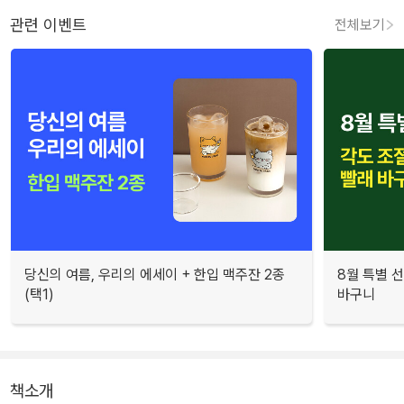
관련 이벤트
전체보기
당신의 여름, 우리의 에세이 + 한입 맥주잔 2종
8월 특별 선
(택1)
바구니
책소개