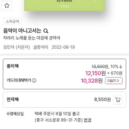
소득공제
음악이 아니고서는
차라리 노래를 듣는 마음에 관하여
김민아
(지은이)
글항아리
2022-08-19
종이책
13,500
원,
10%
12,150
원
+ 670원
10,328
원
카드최대혜택가
더보기
전자책
8,550
원
수령예상일
택배 주문시 8월 10일 출고
(중구 서소문로 89-31 기준)
변경