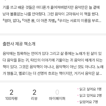
씀씀이가 고스란히 전해지기 때문이기도 하다. 그래서 노래를 듣고
기를 쓰고 배운 것들은 어디론가 흩어져버렸지만 음악만은 늘 곁에
나면 그 사람의 이야기에 귀를 기울이게 되는, 그런 책이다.
남아 볼품없는 나를 안아줬다. 그런 음악이 고마워서 이 책을 썼다.
『엄마, 없다』 『아픈 몸, 더 아픈 차별』 『우리는 서로의 이름을 부르며
자신의 안부를 물었다』(공저), 『나는, 나와 산다』 그리고 영화 「4등」
의 시나리오를 썼다.
출판사 제공 책소개
음악에는 침묵하는 언어가 있다 그리고 삶 중에는 노래가 된 삶이 있
다 음악을 듣는 귀, 타인의 이야기에 기울이는 귀 음악이 매개가 되는
책이 있다. 그것은 음악책이 아니나, 음악책이 아닌 것도 아니다. 노래
가 맴돌고, 멜로디는 더 선명히 흐르는 책이지만, 거기서 음악은 삶과
죽음, 타인을 묘사하는 중간 매개체로서 자기 역할을 다한다. 특히 글
쓰는 이들은 감정을 직접적으로 말하기보다는 에둘러갈 우회로를 찾
읽고 싶어요 1명
2
2
0
곤 한다.『음악이 아니고서는』이 바로 이처럼 음악으로 우회로를 내는
읽고 있어요 2명
100자평
리뷰
마이페이퍼
책이다. 저자는 오랫동안 ‘인권’ 관련 일을 해왔다. 1등만 기억하는 세
읽었어요 7명