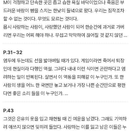
M이 걱정하고 단속한 곳은 좁고 습한 욕실 바닥이었으나 죽음은 부
사적이거나 혹은 역사 속 보편적인 기억도 있으며, 나아가 사회 비평
드러운 바람이 뺨을 스치는 한낮의 들녘으로 왔다. 우리는 짐작조차
도 있으니 독자들에게 저자가 한 ‘선곡’은 꽤 새롭게 다가올 것이다.
할 수 없는 것이다. 무엇도 모르는 것이다.
몹시 사랑하는 사람이, 사랑했던 사람이 되어 한순간에 과거로 가버
리면 우리는 어찌 해야 하나. 무섭고 막막하여 끊어질 것 같지 않던 생
각이 멈춘 자리에 이제 막 숨을 거둔 이가 다가와 선다. 그는 지금 어
디쯤 가고 있을까. 어쩌면 이제 막 무거운 몸에서 빠져나온 고인故人
P.31~32
은 후배가 탄 제주행 비행기, M이 탄 기차 옆자리에 와 있는 건 아닐
염두에 두는데도 선을 밟아버릴 때가 있다. 게임이라면 죽어서 퇴장
까. 역에 도착하자마자 허둥댈 자식의 발걸음을 보살피며 자신의 장
인데 현실이라 다행인 역설. 그러다 내내 이런 식이면 곤란하다고 염
례식장까지 동행하는 건 아닐까. 어지러운 마음을 누르며 잠자리에
려하는 일이 반복된다. 살면서 이 역동을 피해갈 이 누구인가. 또 한
들었지만 잠은 오지 않았다. 그 밤에 1976년 파리 몽트뢰 재즈 페스
사람의 생을 어느 한 국면만 놓고 보거나 가장 나쁜 순간만으로 평한
티벌에서 니나 시몬이 부른 〈별들〉을 여러 번 들었다.
다면 좋은 소리 들을 이 누구인가.
그럼에도 우리는 도리 없이 작가와 작품을 하나로 보려 한다. 여전히
생의 이면은 보지 못하는 어린아이처럼, 어째서 하나가 아닌 둘이냐
P.43
고 물어보고 싶을 때가 있어서 그의 말이 철없던 시절의 실언이었대
그것은 은유의 옷을 입고 재현될 때 긴 여운을 남겼다. 그래도 기억하
도, 혼란스러운 건 어쩔 수 없었다. 한 사람의 세계관을 반영하는 언어
려 애쓰지 않으면 잊히려 들었다. 사랑하는 이를 잃고 남은 이들은 누