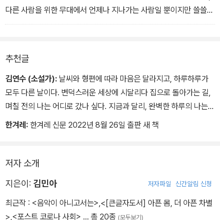
다른 사람을 위한 무대에서 언제나 지나가는 사람일 뿐이지만 쓸쓸해
보이진 않는다. 그는 그저 자신을 살 뿐이다. 당신 휴대전화에 사는,
그 사람들은 누구인가. 당신 마음에는 어떤 파문을 일으키는가.
추천글
김연수 (소설가):
날씨와 형편에 따라 마음은 달라지고, 하루하루가
모두 다른 날이다. 변덕스러운 세상에 시달리다 집으로 돌아가는 길,
며칠 전의 나는 어디로 갔나 싶다. 지금과 달리, 완벽한 하루의 나는
어디로? 어쩐지 잘못 놓인 화분처럼 어정쩡하게 세상 한구석에 서 있
한겨레:
한겨레 신문 2022년 8월 26일 출판 새 책
는 듯하다.
김민아의 이 책은 그런 퇴근길에 들어보라며 친구가 공유한 플레이리
스트 같은 책이다. 화분이 놓인 휑뎅그렁한 방으로 들리는 노랫소리.
저자 소개
사람의 속셈과 짐작 같은 건 잊어버리고 들리는 그대로 가만히 듣노
지은이:
김민아
저자파일
신간알림 신청
라면 노래들은 나를 본래의 자리로 되돌려놓는다. 변함없는 일상에
노래만 덧붙여졌을 뿐인데, 모든 게 달라진다.
최근작 :
<음악이 아니고서는>
,
<[큰글자도서] 아픈 몸, 더 아픈 차별
모두 노래 때문인가 싶지만, 그건 또 이 노래들을 보내준 사람의 마음
>
,
<포스트 코로나 사회>
… 총 20종
(모두보기)