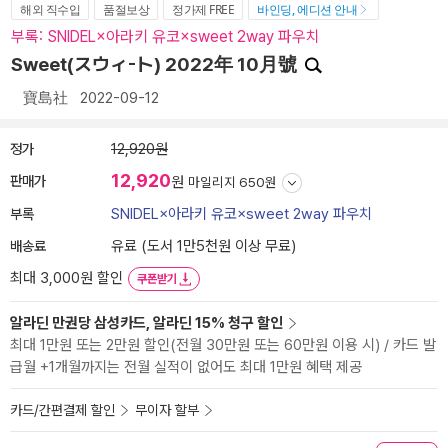
해외 직수입
품절보상
정가제 FREE
바인딩, 에디션 안내
부록: SNIDEL×아라키 유코×sweet 2way 파우치
Sweet(スウィ-ト) 2022年 10月號
寶島社
2022-09-12
정가
12,920원
12,920
판매가
원
마일리지 650원
부록
SNIDEL×아라키 유코×sweet 2way 파우치
배송료
유료 (도서 1만5천원 이상 무료)
최대 3,000원 할인
쿠폰받기
알라딘 만권당 삼성카드, 알라딘 15% 청구 할인
최대 1만원 또는 2만원 할인(전월 30만원 또는 60만원 이용 시) / 카드 발
급월 +1개월까지는 전월 실적이 없어도 최대 1만원 혜택 제공
카드/간편결제 할인
무이자 할부