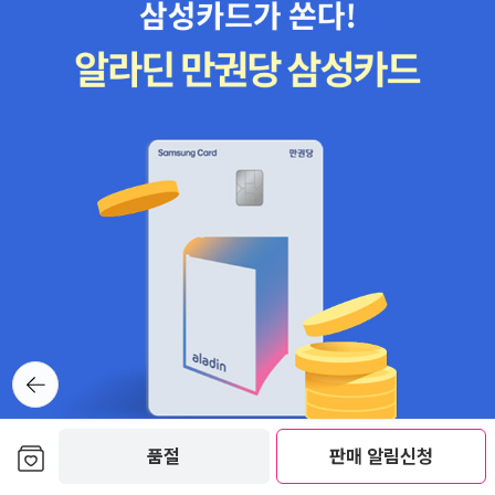
뒤로가
기
보관함담기
품절
판매 알림신청