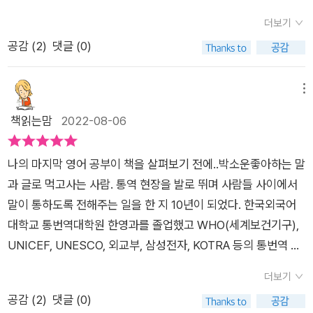
으로 삼고 있는 사람이 들려주는 이야기이니 실질적인 도움과 공
수도 있다고 바라보고 있다. ​이는 영어 관련 자격증 공부를 해본
시트콤은 캐주얼한 영어로 현장감 있는 영어에 가깝다보니 오히
느끼며, 제목처럼 마지막 영어공부의 비결을 찾기 위해 이 책을
감을 불러일으켰다. ​​​지금까지 배운 영어를 부정하지 마세요. 같은
분들의 경우라면 쉽게 공감할 영역이며, 우리의 교육과정에서 배
더보기
려 알아듣기 어려운 경우가 많다고 한다. 그래서 영어권 애니메이
읽었어요.저자는 우리가 모국어인 한국어에서 나오는 실수는 관
의미에서 저는 '한국식'으로 영문법을 공부하면 소용없다는 말도
우는 영어학습과는 조금 다른 느낌으로 다가오는 것도 이 책이 갖
공감 (
2
)
댓글 (0)
션을 듣는게 좋다. 미국 교과서도 좋다. 교과서이다보니 알아야할
대하면서 유독 영어에 엄격해진 이유가 마음속 깊은 곳에 자리한
믿지 않습니다. 문법이 탄탄하면 내 입에서 나오는, 내 손으로 쓰
는 특징으로 볼 수 있다. <나의 마지막 영어공부> 책의 저자를
영어에 대해서는 더욱 잘 나와있고 다양한 지식들도 배워갈 수 있
겉멋이라고 진단하고 있어요. 그 겉멋을 걷어내야 비로소 진짜 영
는 문장에 뼈대가 생깁니다. 아는 단어를 주섬주섬 이어 붙여도
통해 어떤 가치를 배울 것이며 언급되는 조언이나 방식에 대해서
다. ​<나의 마지막 영어 공부>는 영어 초급자가 읽기에 공부법이
어 실력이 향상될 수 있다는 거예요. 올바른 영어 공부로 겉멋 영
메뉴
원어민들은 대략 다 알아듣지만 이게 우리가 원하는 영어 실력자
도 개인마다 서로 다른 입장이나 반응의 정도는 존재하나, 가장
도움이 안 될 수도 있다. 어느정도 영어에 대해 익숙한 사람들에
어를 극복하는 것이 목표이고, 이 책에는 진짜 영어 실력을 쌓을
책읽는맘
2022-08-06
의 모습은 아니잖아요? (50쪽)​한국 사람이 취약한 부분은 한국
중요한 것은 꾸준하게 공부하는 일관성과 자신의 수준을 이해하
게 영어를 좀 더 고급스럽게 할 수 있는 스킬을 알려준다. 저자가
수 있는 특급 방법들을 소개하고 있어요. 일명 '통역사에게 배우
문법책에 잘 나와 있습니다. 과거임을 명시한 'yesterday' 'in th
면서도 최선을 다해 결과를 만들겠다는 의지일 것이다. 갈수록 세
통역사다보니 평소 사용하는 말보다는 공식적인 자리에서 사용
는 영어의 추월차선'이에요.초보자가 영어 실력을 어느 정도 쌓아
e past'와 같은 표현이 들어간 문장에서는 현재완료형을 쓰지 않
상은 급변하며 사람들의 능력치나 요구되는 기준 또한 높아지고
나의 마지막 영어 공부​​이 책을 살펴보기 전에..​박소운좋아하는 말
하는 말들이 더 많을 것 같다. 따라서 좀 더 고급스러운 영어를 구
올리면 다음 단계는 읽기와 쓰기를 얼마나 잘 하느냐가 관건이라
는다거나, 주어의 단복수를 맞춘다거나 하는 수능에 단골로 출제
있는 요즘이다.​그렇다면 영어공부를 언제까지 미룰 수만 없고 이
과 글로 먹고사는 사람. 통역 현장을 발로 뛰며 사람들 사이에서
사하고 싶거나 어느정도 영어에 정체기가 온 사람들이 읽어보기
고 해요. 듣기 역량이란 귀로 들어오는 긴 문장을 읽어내서 해석
되었던 문법 문제를 보면 딱 한국인이 취약한 부분입니다. 나의
왕 시작하는 공부라면 저자의 방식과 조언을 통해 참고하며 영어
말이 통하도록 전해주는 일을 한 지 10년이 되었다. 한국외국어
에 좋을 것 같다. 물론 초보자들도 이해하는데 있어서 어렵진 않
하는 과정이고, 세련된 말하기 역량은 마음속으로 작문한 문장을
부족한 부분을 알아보고 인정하면서도 위축되거나 포기하지 않
공부에 임해 보는 것도 괜찮을 것이다. 자신을 위한 영어공부법,
대학교 통번역대학원 한영과를 졸업했고 WHO(세계보건기구),
다. 또한 '나도 저런 영어를 해보고 싶다.' 라는 마음이 들도록 영
내 입으로 발화하는 과정에 해당돼요. 즉 읽기, 쓰기와 큰 연관이
고 또 자신감도 가지고 꾸준히 배운다면 분명 영어를 잘하는 때가
그리고 독학으로 할 수 있는 공부전략은 무엇인지, 아니면 일상적
UNICEF, UNESCO, 외교부, 삼성전자, KOTRA 등의 통번역 업
어의 매력은 더해졌다. 비록 너무 초보자이지만 앞으로 나도 시간
있다는 거예요. 어떻게 해야 영어 작문을 잘 할 수 있을까요. 우리
올 것입니다. 우리 모두 끝까지 포기하지 말자고요. (51쪽)​​이 책
인 영역에서의 생활영어 수준의 향상, 영어회화을 능숙하게 구사
무를 해왔다.​대학원에 재학 중이던 2006년, 매일경제신문에 입
을 투자하면 조금 더 나은 방향으로 갈 수 있지 않을까 동기부여
말로 글을 쓰는 일도 쉽지 않은데 영어 작문이라니 너무 막막할
더보기
은 영어공부의 로드맵을 보여주는 책이다. 특히 통역사로 십수 년
하고 싶다면 어떤 패턴과 전략적 마인드가 필요한지도 책을 통해
사해 사회부 기자로 3년 동안 일한 경력이 있다. 졸업 후 통역사
를 해본다. ​요즘은 다양한 매체를 통해서 현지 영어를 듣고 공부
거예요. 이럴 때 작문에 좀 더 공을 들일 시간적 여유와 열정이 있
공감 (
2
)
댓글 (0)
간 활약한 저자는 그 누구의 영어도 '완벽'할 수 없다고 조언하는
배우며 스스로를 위해 활용해 보자. <나의 마지막 영어공부> 누
로 꾸준히 활동하며 2019년에는 경향신문 칼럼 ‘통역으로 통하