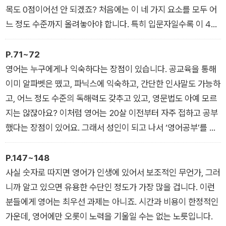
심삼일로 괴로운 당신, 이제 ‘마지막’ 영어공부를 시작해보자.
목도 0점이어선 안 되겠죠? 처음에는 이 네 가지 요소를 모두 어
느 정도 수준까지 올려놓아야 합니다. 특히 입문자일수록 이 4개
항목은 비슷한 수준으로 함께 발전하게 됩니다. 그러다가 어느 수
준 이상으로 올라가면 벽에 부딪히게 되는데요. 함께 골고루 자라
P.71~72
던 4개 항목은 내가 ‘받아들이는(input)’ 듣기와 읽기, 그리고 내
영어는 누구에게나 익숙하다는 장점이 있습니다. 공교육을 통해
가 ‘생성하는(output)’ 말하기와 쓰기로 구분되어 따로따로 발전
이미 알파벳은 뗐고, 파닉스에 익숙하고, 간단한 인사말도 가능하
하게 됩니다.
고, 어느 정도 수준의 독해력도 갖추고 있고, 영문법도 아예 모르
지는 않잖아요? 이처럼 영어는 20살 이전부터 자주 접하고 공부
했다는 장점이 있어요. 그래서 성인이 되고 나서 ‘영어공부’를 시
작한다는 것은 지금까지 내가 다져놓은 땅 위에 집을 짓는 것과
같습니다.
P.147~148
사실 숫자로 따지면 영어가 인생에 있어서 보조적인 무언가, 그러
니까 알고 있으면 유용한 수단인 정도가 가장 많을 겁니다. 이런
분들에게 영어는 최우선 과제는 아니죠. 시간과 비용이 한정적인
가운데, 영어에만 오롯이 노력을 기울일 수는 없는 노릇입니다.