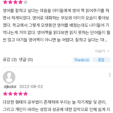
속 가능한 영어 공부에 대한 이야기를 하고 있다는 점이 좋다. 이
트'를 시작해보면 어떨까요? 이 책을 읽고 나면 영어를 공부해보
제 시작하는 초보자를 위한 조언에서부터 어느 정도 수준에 이르
영어를 잘하고 싶다는 마음을 아이들에게 영어 책 읽어주기를 하
고 싶다는 생각이 뭉게뭉게 피어날 것입니다. 늦은 때란 없습니
렀고 더 높은 단계로 나아가길 바라는 영어 고수를 위해 여전히
면서 하게되었다. 영어로 대화하는 부모와 아이의 모습이 좋아보
다. 이 책을 통해 '영어공부의 왕도'에 대한 힌트를 얻기를 바랍니
진화하는 영어에 대한 이야기를 담아낸 것만 봐도 영어라는 언어
였다. 학교에서 그렇게 오랫동안 영어를 배웠는데도 나이들어 기
다. (11쪽)​이 책은 총 5부로 구성된다. 프롤로그 '올바른 영어공부
에 대한 저자의 애정과 지속적인 공부법을 통한 전반적인 영어 공
억나는게 거의 없다. 영어책을 읽다보면 읽지 못하는 단어들이 훨
로 겉멋 영어를 극복하라'를 시작으로, 1부 '영어, 그거 그렇게 하
부 로드맵을 제시하고자 하는 저자의 노력이 엿보이는 책이라고
씬 많고 아기들 영어책이 아니면 늘 어렵다. 잘하고 싶다는 '마음
는 거 아닌데', 2부 '덕질로 시작하는 영어공부', 3부 '뻔하지만 그
할 수 있겠다. 그러니 이 책은 자신에게 필요한 내용을 발췌해서
에 문법을 해볼까?', '생활 영어를 해볼까?' 이런 생각으로 몇번씩
래도 시작이 반이다', 4부 '영어 고수로 한 걸음 더 나아가기', 5부
더보기
먼저 읽기 보다는 처음부터 끝까지 읽어가며 자신의 수준과 평소
도전해보지만 오래가지 못한다. 영어를 잘하고 싶다면 먼저 어렵
'그들은 어떻게 영어 고수가 되었을까?'로 이어진다. 에필로그 '영
공감 (
3
)
댓글 (0)
공부법을 체크하고 겉멋 영어 공부를 하고 있었다면 이 책을 통해
다고 생각하지 말라고 하더라. 근데 그게 참 쉽지 않다. '내가 정복
어는 결국 균형의 기술'과 부록 '영어공부에 도움이 되는 콘텐
제대로 시작해보자. - 출판사에서 도서를 제공받아 본인의 주관
해주마' 라는 생각이 들어야하는데 왜 늘 그렇게 어려운지.. 아이
츠'로 마무리된다. ​​​이 책에서는 한국인이 영어를 공부하는 분위기
적인 견해에 의하여 리뷰를 작성했습니다.
들에게는 '영어를 어려운게 아니다. 우리에게 꼭 필요하다. 우리
메뉴
에 대한 기본적인 것부터 짚어보고 시작한다.​다들 그런 분위기에
나라에서의 시장은 너무 좁다. 넓게 보려면 영어를 잘해야한다.'
djkidol
2022-08-02
서 공부했고, 그게 아니라고 생각하며 어른이 되었다. 다음 세대
온갖 달콤한 말들로 영어를 해야하는 이유를 설명하면서 정작 나
의 아이들은 우리와는 달라야한다는 생각에 영어유치원을 보내
자신은 그렇게 하지 못하고 있어 반성해본다.​<나의 마지막 영어
고 있다. ​저자는 최근에 영어유치원에서 주최한 학부모 간담회에
다양한 형태의 공부법이 존재하며 우리는 늘 자기계발 및 관리,
공부> 매번 도전하고 실패하기를 반복하면서 이번에는 진짜 마
간 적이 있는데, 거기에서 느낀 이야기를 들려준다. ​호주식 영어
그리고 개인이 바라는 성장과 성공에 대한 압박으로 인해 쉽게 지
지막 공부이기를 바라는 마음으로 읽어보게 되었다. 다른 영어 책