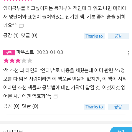
영어공부를 하고싶어지는 동기부여 책인데 다 읽고 나면 머리에
새 영단어와 표현이 들어와있는 신기한 책. 기분 좋게 술술 읽히
네요^^
공감 (
1
)
댓글 (0)
파우스트
2023-01-03
메뉴
'책 추천’과 타인의 ‘인터뷰’로 내용을 채웠는데 이미 관련 책/정
보를 다 읽은 사람이라면 이 책으론 얻을게 없지만, 이 책이 시작
이라면 추천 책들과 공부법에 대한 가닥이 잡힐 것..이것저것 읽
어본 사람에겐 역효과^^;
공감 (
0
)
댓글 (0)
쓰기