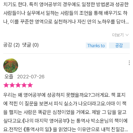
발음이 곧 영국식 영어 발음일까요? 어린이용 영어 교재에 나오
치기도 한다. 특히 영어공부의 경우에도 일정한 방법론과 성공한
들과 다르게 영어를 어떠한 마음가짐으로 공부를 해야하는지에
는 행복에 겨운 억양을 따라하면 발음이 좋은 걸까요? 정확힌지
사람들이나 실무에서 일하는 사람들의 조언을 통해 배우기도 하
대해서 말해준다. 수십 년째 통역 일을 하고 있는 저자는 지금도
잘은 몰라도 말이 막힘없이 쏟아지면 유창한 걸까요? (24쪽)​우
나, 이를 꾸준한 영역으로 실천하거나 자신 만의 노하우를 담아서
모르는 것이 많다고 한다. 처음부터 영어는 완전 정복을 할 수 없
리가 추구하는 영어는 어떤 영어인지, 그 기준부터 다시 생각해보
좋은 결과로 만들어 내기란 말처럼 쉬운 일은 아니다. <나의 마
는 공부다. 하지만 어렵다고 내려놓지 말고 꾸준히 노력해야함을
더보기
도록 질문을 던진다. 막연히 잘하고 싶다고 생각했고, 그 '잘'하는
지막 영어공부> 그래도 포기할 수 없는 기본적인 영어회화 능력,
강조한다. ​루틴대로 움직이는 것이 아닌 시간이 생길 때 매일 영
공감 (
2
)
댓글 (0)
것의 개념이 짚어보니 '이건 아니다'라는 생각이 드는 것부터 이
그리고 구체적인 영어공부법, 책의 저자도 자신 만의 감각과 경험
어 공부를 해본다. 루틴을 세워서 하다보면 오히려 어느 순간 하
책으로 하나씩 알아간다. 이 책을 읽으며 생각할 것이 많아진다. ​​​
을 통해 많은 분들이 쉽게 포기하게 되는 영어공부법에 대해 조언
기 싫어지는 순간이 생긴다. 너무 신경써서한 만큼 오히려 독이
영어학습법에 관한 책이면서 영어에 대한 생각을 나눠주니 영어
하며 더 나은 형태의 성장과 성공을 응원하고 있다.​물론 개인마다
메뉴
될 수 있으므로 그런 루틴의 강박관념에서 벗어나 시작해보길 권
공부부터 시작하는 게 아니라 영어에 대해 생각해볼 수 있어서 도
존재하는 수준의 차이가 존재하나 모든 분야가 그렇지만 공부에
오즐
2022-07-26
한다. 완벽해지려 하기보다 몰라도 자신감있게 시도해보는 것이
움이 된다. ​무언가 하자고 할 때 바로 시작하며 돌격하는 것보다
는 왕도가 없고 결국 해야 한다면 꾸준히 해나가는 사람이 좋은
다. 꾸준하게 공부하고 틀릴 것 같다고 위축될 필요없이 자신감있
는 내가 왜 이걸 하는지, 무엇을 어떻게 하고 싶은지 먼저 생각해
결과를 이룰 수 있다는 건, 거의 모든 영역에서 통용되는 공통점
게 계속 해보는 것. 먼저 영어를 시작하는 첫걸음이다.​내가 푹 빠
우리는 왜 영어공부에 성공하지 못했을까요?그러게요. 책 표지
볼 수 있도록 큰 그림을 그리게 해준다. ​어렸을 때 영어를 접한 것
으로 볼 수 있다. 저자도 특별한 비법이나 요령 등을 강조하지 않
져있는 분야부터 영어로 접근해보자. 좋아하는 것부터 시작한다
에 적힌 이 질문을 보면서 피식 실소가 나오더라고요.아마 이 책
도 아니고, 학교에서 비슷한 교육과정으로 영어를 접했으니, 고민
고 기초와 기본기를 반복적으로 소개하며 영어공부를 하는 목적
면 조금 쉽게 접근할 수 있고 좋아하는 것에 대해 알아갈 수도 있
을 펼치는 사람은 똑같은 심정이었을 거예요. 제발 그 답을 알고
하는 부분이 비슷할 것이다. 같은 위치에서 영어를 더 열심히 공
성이나 구체적인 계획력, 그리고 자신의 수준을 고려하지만 그렇
고 영어도 배워갈 수 있다. 다들 이야기하는 영어로 된 시트콤보
싶다고요.《나의 마지막 영어공부》 는 통역사 박소운님의 책이에
부하여 통번역대학원에도 진학하고 통역사도 하면서 영어를 업
다고 해서 너무 쉬운 방법으로만 접근할 경우 오히려 역효과를 볼
다는 애니메이션을 많이 보는게 발음 공부하는데 있어서도 좋다.
요.전작인 《통역사의 일》 을 읽었다는 이유만으로 내적 친밀감을