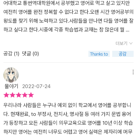
우선순위는? 없다! 원활하게 사용하기 위해서는 모든 항목, 모든
어대학교 통번역대학원에서 공부했고 영어로 먹고 살고 있지만
분야들을찾아 검색해보면 흥미로운 것들이 참 많다.​한 때 좋아했
하는 영어는 어떤 영어인가요?p.27영어 단어 'field'를 아이에게
단계를 차근히 공부해야 한다. 기본이지만 놓칠 수 없는 단어공부
여전히 영어를 완전 정복할 수 없다고 한다.오랜 시간 영어공부의
던 미드를 가지고 영어 공부를 해볼까 싶었는데독박 육아에 지쳐
영어로 설명한다면 뭐라고 하는 게 좋을까요? 어려운 영어도 아
문법이나 발음,영어공부의 다른 부분들에 비하면 단어 공부는 그
왕도를 찾기 위해 노력하고 있다.사람들을 만나면 다들 영어를 잘
있을 때라 좀 여유가 없었던 이유를 핑계삼아 제대로 공부를 해보
닌데 머릿속이 복잡해질 것입니다. 아이의 영어유치원에서 나눠
방법이 지극히 단순하다. 그래서 덜 재미있게 느껴지기도 하지만
하고 싶다고 한다.시중에 각종 학습법과 교재는 참 많은데 뭘 골
지 못했다.​최근 다시 미드를 보면서 그때와는 다른 시간적 여유와
준 출력물을 보니 'field' 옆에 'open area'라는 설명이 붙어 있더
어휘는 말을 더욱 풍성하게 해주는 재료이자 조미료이다. 더 많이
라서 어떻게 공부해야 할지 모르겠다고 한다고 한다.그 누구의 영
언어적 접근으로 좀 더 자유롭게 재미있게 하나 하나 파고들어 공
라고요. 별것 없죠?<나의 마지막 영어 공부>의 저자는 통역사로
더보기
접하고 외우는게 좋다. 이왕이면 낱말의 짝을 많이 알면 '있어 보
어도 그 누구의 한국어도 완벽하지 않다.모든 한국인이 표준어를
부해보고 싶어졌다.​주변에 스페인어, 라틴어를 공부하는 지인이
십수 년간 활동하고 있다고 한다. 그동안 영어를 잘 하고 싶어 하
공감 (
1
)
댓글 (0)
인다 또 한국어 표현을 영어로 바꿔보는 연습도 해보자. 언어는
쓰지도 맞춤법을 완벽하게 지키지도 않는다.그래도 서로 원활하
한 둘 있어서그들이 가지고 있는 언어에 대한 호기심을 한참동안
는 사람들을 보면서 자신도 그렇지만 그들이 바라는 것처럼 완벽
철저하게 장기전이다. 이게 정말 어렵다. 실력을 기껏 쌓아도 한
게 마음을 나누며 소통하고 살아간다.저자는 겉멋 영어에서 진짜
이야기하면서뭐니 뭐니해도 덕질만큼 재밌는 공부 접근도 없어
한 영어를 구사하긴 어렵다고 말했다. 다시 말해 영어를 잘 하고
동안 멀리하면 어느새 감이 다 죽는다. 초급수준에서 멈추면 영어
영어 실력으로 변신시켜 줄 방구석 어학연수 프로젝트를 알려줄
메뉴
보였다.​다시 영어 공부의 활력을 찾게 되는 기분이 든다.​읽을 책
싶다면 네이티브 같은 유창한 영어를 구사해야 한다는 집착에서
공부를 시작한 의미가 없다. 열정적이게 공부 하다가도 영어를 잠
거라고 한다.사람들은 반기문영어를 원하지 않는다고 한다.단어
물야기
2022-07-24
의 난이도와 콘텐츠를 굳이 '학습용'으로 국한하지 않았으면 합니
벗어나야 한다는 이야기다.모든 한국 사람들이 표준어를 쓰지도,
깐만 손에서 놓으면 실력이 뚝 떨어지게 된다. 정체되어 늘지 않
장, 숙어장, 문법책을 끼고 열심히 공부한 것 이상의 영어가 필요
다.​아이가 책을 레벨별로 나눠서 오로지 읽기 훈련용으로만 대하
맞춤법을 정확하게 지키는 것도 아니지만 의사소통하는데 문제
는 슬럼프 구간이 오기도하기에 꾸준히 버텨야 한다.재태크 책을
하다고 한다.보다 더 원어민에 가까운 언어 구사력을 지향하게 된
는 걸 원치 않습니다.책을 좋아하는 사람이 되길 원해요.한국어
가 없듯이 영어도 너무 엄격한 기준을 정해 놓아서는 안 된다는
우리나라 사람들은 누구나 예외 없이 학교에서 영어를 공부합니
죽어라 읽는다고 해서 재산이 불어나지 않듯이, 영어학습서만 많
다고 한다.네이티브 영어의 미덕은 화려한 발음과 빠르기가 아니
책, 영어책 모두 자유롭게 읽을 수 있다면 '노는 물'이 더 넓어진다
것이다. 저자는 영어공부에 늦은 때는 없다며 완벽하게 구사하려
다. 현재완료, to 부정사, 전치사, 명사절 등 여러 가지 문법 용어
이 읽는다고 실력이 늘지 않는다.흔들림 없는 완벽함보다 중요한
라 쉬운 영어라고 한다.저자는 딸을 영어 유치원에 보냈는데 틀린
고 생각하고요.p158-159​사실 궁극적인 목표이기도 하다.​최종적
는 '겉멋 영어'가 아닌 '진짜 영어' 실력을 키우는데 애쓸 때라고
가 등장하고 모든 사람들이 의무교육으로 영어를 10년 이상 학습
것은 완결성이다. 높은 수준의 영어실력보다는 침착함, 대범함,
문법이나 틀린 표현이 많았다고 한다.외국어 완전 정복은 불가능
으로 달성하고 싶은 실현 가능한 목표이기도 바란다.​책덕후인 내
말했다.저자는 영어공부뿐만 아니라 그 어떤 목표도 쉬운 길은 없
하지만 영어는 여전히 너무도 어렵고 영어 실력은 제자리에 머무
깡 멘탈이 큰 역할을 한다. 마지막으로 고수와의 인터뷰 시드니
하다.저자는 통역 영어와 일상 영어가 달라서 편안한 구어체 영어