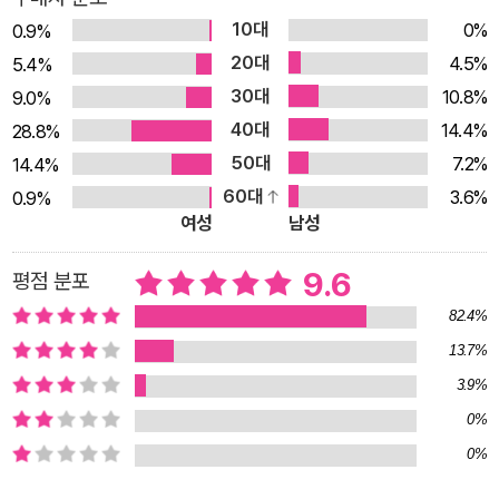
10대
0%
서 활약한 저자는 한국인이라면 누구나 쉽게 영어를 배울 수 있다
0.9%
20대
고 강조한다. 우리는 공교육을 통해 이미 알파벳을 뗐고, 파닉스
4.5%
5.4%
에 익숙하고, 간단한 인사말도 가능하고, 어느 정도 수준의 독해
30대
10.8%
9.0%
력도 갖추고 있고, 영문법도 아예 모르지 않기 때문이다. 다른 외
40대
14.4%
28.8%
국어에 비해 영어는 시간과 수고를 덜 들여도 된다는 장점이 있
50대
7.2%
14.4%
다. 1장 ‘영어, 그거 그렇게 하는 거 아닌데’에서는 영어공부에 대
60대
3.6%
0.9%
여성
남성
한 오해와 편견, 그리고 영어 초보자를 위한 마인드셋을 이야기한
다. 2장 ‘덕질로 시작하는 영어공부’에서는 가볍게 영어공부를 시
9.6
평점 분포
작하는 방법과 책, 영화, SNS를 통해 현지에서 쓰이는 ‘살아 있
82.4%
는’ 영어를 배우는 방법을 알아본다. 3장 ‘뻔하지만 그래도 시작
13.7%
이 반이다’에서는 초보자가 간과하기 쉬운 어휘와 표현 등을 배우
고, 누구나 활용 가능한 가성비 좋은 영어공부법을 소개한다. 4장
3.9%
‘영어 고수로 한 걸음 더 나아가기’에서는 초보와 중수를 가리는
0%
숫자 표현, 중수와 고수를 가리는 의문문 등 좀 더 난도 높은 영어
0%
를 쉽게 습득할 수 있는 방법을 소개한다. 마지막으로 5장 ‘그들