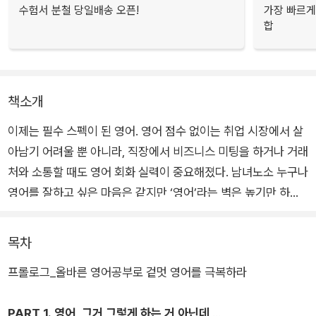
수험서 분철 당일배송 오픈!
가장 빠르게
합
책소개
이제는 필수 스펙이 된 영어. 영어 점수 없이는 취업 시장에서 살
아남기 어려울 뿐 아니라, 직장에서 비즈니스 미팅을 하거나 거래
처와 소통할 때도 영어 회화 실력이 중요해졌다. 남녀노소 누구나
영어를 잘하고 싶은 마음은 같지만 ‘영어’라는 벽은 높기만 하다.
시중에 각종 학습법과 교재는 참 많은데 뭘 골라서 어떻게 공부해
야 할지 모르겠다며 고충을 토로하기도 한다. 왜 우리는 영어공부
목차
만 시작하면 작심삼일을 반복하는 걸까?
프롤로그_올바른 영어공부로 겉멋 영어를 극복하라
통역사로 십수 년간 활약한 저자는 그 누구의 영어도 ‘완벽’할 수
PART 1. 영어, 그거 그렇게 하는 거 아닌데
없다고 조언한다. 사실 한국인인 우리의 한국어도 완벽하지는 않