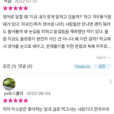
책끌
2022-07-21
고자 했을까.​초등학교에 입학해서 본격적으로 영어라는 과목을
는 실행력이 가장 중요한데, 완벽주의 성향이 있다면 걸림돌이 너
고 있는 분의 한국인들의 영어공부에 대한 문제점과 방법 혹은 영
배우기 시작한막내를 보면서 알파벳부터 기초 문장을 배워가는
무 많아서 시작도 못하고 포기할 가능성이 크다는 거죠. 시작을
어고수들의 성공담들을 읽어보면서 올해가 가기 전에 영어에 대
걸 보면내가 배우는 때와는 공부방법이 많이 달라졌을까 싶어다
영어로 말할 때 '지금 내가 맞게 말하고 있을까?' 하고 갸우뚱거릴
해야 무엇이 부족한지를 알 수 있고 실력을 쌓을 수 있는데, 완벽
한 울렁증을 극복해보면 좋겠다. 매일 꾸준히, 영어근육을 키우
시 반짝이며 관심을 가지게 되었다.​어린 자녀와 함께 영어 학습을
때가 있다. 외국인(특히 영어권 나라) 사람들만 만나면 괜히 뭐라
한 목표와 계획만 세우다가는 제자리걸음이 될 테니까요.마지막
자 단, 완벽의 함정에 빠지지 말자는 것이다. 발음과 유창성에 너
같이 해나가면나도 아이에게도 좋은 피드백을 줄거란 생각도 들
도 물어볼까 봐 눈길을 피하고 발걸음을 재촉했던 적이 있다. 물
으로 영어 고수들과의 인터뷰가 인상적이에요. 그동안 영어공부
무 집중하고 있는 한국인들의 영어로망에 영어공부의 본질을 놓
기에 말이다.​다시 마음을 재정비해서놓칠 수 없는 영어 공부를 계
론 지금도 울렁증이 완전히 가신 건 아니다.왜 이런 걸까? 학교에
의 왕도가 하나의 방법이라고 착각했는데, 영어 고수들을 보면서
치지 말자는 것이다. 네이티브 영어의 미덕을 화려한 발음과 빠르
속해보고 싶은 마음에 이 책을 참고삼아 공부해보기로 마음 먹었
서 영어를 눈으로 배우고, 문제풀이를 위한 문법과 독해 위주로만
자신에게 가장 적합한 방법을 찾는 것이 비법임을 알았네요. 수많
게 있는 것이 아니라 '쉬운 영어'에 있다고 생각한다. 아이와 엄마
다.​고수는 아니더라도 초보 딱지를 좀 떼보고 싶으니까 말이다.​영
배우다 보니 듣기가 안 되고, 말하기가 안 되는 것일까? 그나마 2
은 방법들을 우리는 이미 알고 있어요. 이제 그 방법들 중에서 스
표 영어를 하면서 가장 많이 듣는 말이 바로 '선택과 집중'이란 말
더보기
어가 아닌 다른 언어는 그 나라 문화도 함께 공부하게 되고,그러
000년대 이후 외국인들이 많이 방문하고 우리나라에서도 해외
스로 선택하고 실행하는 것, 그것이 마지막 영어공부가 될 거예
이였다. 지금 당장 아이에게 필요한 것이 무엇인지에 대해서 선택
공감 (
1
)
댓글 (0)
한 문화를 내 자신의 정체성처럼 받아들이게 된다는 장점이 있습
여행을 많이 나가게 되면서 예전보다는 영어로 잘 말하는 사람들
요.
과 집중을 잘해야 한다라는 것이다 . 이에 반해 저자는 '포기와 집
니다.영어는 그런 면에서 매력은 좀 떨어지지만 대신 '내가 좋아
이 많아졌다.하지만 대학을 졸업하고도 영어로 말하는 것이 서툴
중'이란 표현을 더 좋아한다.그 누구도 주어진 업무를 모조리 야
하는 분야'를 파고들 수 있게 해주는 튼튼하고 쓸모있는 도구입니
고 어색해 여전히 많은 학생들이 회화 학원에 등록하고 있다. 직
메뉴
무지게 해낼 수 없고, 중요한 순서대로 줄을 세우고, 감당할 수 있
다.쉽게 말해 영어는 '덕질'에 최적화된 언어입니다.p72​덕질이란
장인이 되어서도 새벽반 혹은 저녁반에서 주경야독하며 영어 말
ys로스쿨러
2022-08-04
는 정도만 깔끔하게 해내는 것이 중요 하다. 불필요한 나머지는
접근이 참 참신하다.​그런데 말이 되는 것이 뭐든지 접근 장벽이
하기에 매달리고 있는데, 해결책이 보이지 않는다면?p.25영어
포기할 줄도 알아야 한다. 외국어는 평생의 과제이다 그만큼 배우
낮고호기심이 생겨야 뭔가에 몰두하고자 하는 일이 재미있어지
공부에 공을 들이기로 결정했다면 스스로 무엇을 기대하는지 선
고 숙지하고 외워야 할 부분이 많기 때문이다. 그렇다면 영어의
저자 박소운은 좋아하는 말과 글로 먹고사는 사람이다.한국외국
니 말이다.​좋아하는 영화나 드라마, 음악 등으로 다양한 덕질의
명하게 정해놓고 방향을 맞추는 게 좋지 않을까요? 당신이 추구