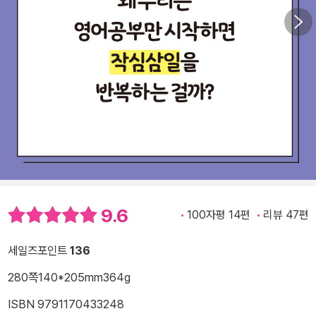
9.6
100자평 14편
리뷰 47편
세일즈포인트
136
280쪽
140*205mm
364g
ISBN 9791170433248