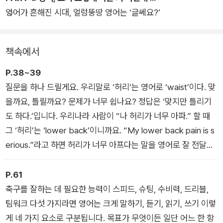
영어가 흔해진 시대, 얼렁뚱땅 영어는 ‘글쎄요?’
다. 모든 한국인이 표준어를 쓰고, 맞춤법을 완벽하게 지키는 것
은 아니다. 그래도 우리는 서로 원활하게 마음을 나누며 소통하고
살아간다. 모국어인 한국어에서 나오는 실수에는 관대하면서 왜
책속에서
영어에서만큼은 엄격해지는가? 완벽하고 싶다는 강박관념이 당
신의 영어 발목을 잡고 있는 것은 아닌가?
P.38~39
질문을 하나 드릴게요. 우리말로 ‘허리’는 영어로 ‘waist’이다. 맞
영어공부에도 왕도는 있다. 그러나 많은 사람이 방법을 몰라 여전
을까요, 틀릴까요? 문제가 너무 쉽나요? 정답은 ‘맞지만 틀리기
히 스트레스를 받으며 영어공부에 큰돈을 쏟아붓고 있다. 각종 애
도 하다.’입니다. 우리나라 사람이 “나 허리가 너무 아파.” 할 때
플리케이션과 번역기, 웹사이트, 유튜브의 등장으로 지금은 그 어
그 ‘허리’는 ‘lower back’이니까요. “My lower back pain is s
느 때보다 영어를 학습하기 좋은 시기다. 물론 아무리 도구가 좋
erious.”라고 하면 허리가 너무 아프다는 말을 영어로 잘 전달한
아도 생각 없이 공부해서는 원하는 목표를 이루기 어렵다.
것입니다. 그렇다면 목이 아플 때는 어떨까요? 우리말로는 둘 다
‘목’인데 “I have a stiff neck.”이면 정형외과에 가야 하고, “I h
P.61
이 책은 OTT, 유튜브 등 범람하는 콘텐츠를 영어공부에 활용하
ave a sore throat.”이면 이비인후과에 가야 합니다. 영어로 말
축구를 잘하는 데 필요한 능력이 스피드, 슈팅, 수비력, 드리블,
는 방법부터, 영어공부에 대한 오해와 편견, 자신에게 맞는 교재
을 하면 이렇게 은근히 헷갈리는 부분이 많아요.
팀워크 다섯 가지라면 영어는 크게 말하기, 듣기, 읽기, 쓰기 이렇
와 공부법은 어떻게 찾을 수 있는지 등을 알려준다. 반복되는 작
게 네 가지 요소로 구분됩니다. 목표가 무엇이든 일단 어느 한 항