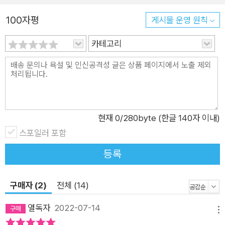
은 어떻게 영어 고수가 되었을까?’에서는 배우, 통번역사, 주부
100자평
게시물 운영 원칙
등 각계각층 영어 고수와의 인터뷰를 통해 ‘영어공부의 왕도’에
대해 알아본다. 영어 성적으로 스트레스를 받는 학생부터 공인시
카테고리
험 준비로 머리가 아픈 취준생, 실전 비즈니스 영어로 연봉을 올
리고 싶은 직장인까지. 이 책으로 손 놓았던 영어를 다시 시작하
면 누구나 영어울렁증에서 벗어나 외국인 앞에서도 당당하게 말
하는 자신과 만나게 될 것이다.
현재
0
/280byte (한글 140자 이내)
스포일러 포함
등록
구매자 (2)
전체 (14)
열독자
2022-07-14
메뉴