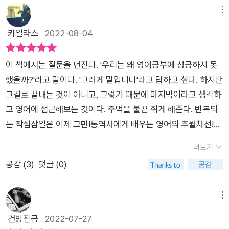
공부라는 점에서 더욱 의미가 있다고 생각한다. 올바른 영어 공
메뉴
부를 모토로 워밍업으로 영어 공부에 대한 기본을 바로잡는 것부
카일라스
2022-08-04
터 시작한다. 우리가 평소 생각했던 영어 그리고 영어 공부에 대
한 고정관념을 탈피해 좀더 근본적인 부분부터 재정립하는 느낌
이 책에서는 질문을 던진다. '우리는 왜 영어공부에 성공하지 못
이랄까. 그리고 자신의 영어 공부 비결도 함께 알려주는데 흔히
했을까?'라고 말이다. '그러게 말입니다'라고 답하고 싶다. ​하지만
덕질이라고 하면 다소 부정적으로 보게 되지만 이걸 영어 공부와
그걸로 끝내는 것이 아니고, 그렇기 때문에 마지막이라고 생각하
연결짓고 있는 점이 인상적이다. 자신이 좋아하는 분야에 대한 자
고 영어에 접근해보는 것이다. 주먹을 불끈 쥐게 해준다. ​반복되
료를 찾고자 할때 사실 영어라는 언어만큼 관련 정보가 많은 경우
는 작심삼일은 이제 그만!통역사에게 배우는 영어의 추월차선!
가 흔치 않을 것이다. 예를 들어 좋아하는 외국 가수나 배우만
(책 띠지 중에서)​한 권으로 끝내는 영어멘탈 솔루션이 궁금해서
해도 한글로 찾기 보단 영어로 차아보면 더 많은 자료를 알 수 있
더보기
이 책 『나의 마지막 영어공부』를 읽어보게 되었다. ​​​이 책의 저자
고 하다못해 그 연예인의 SNS에서도 영어 피드를 볼 수 있으니
공감 (
3
)
댓글 (0)
는 박소운. 영어로 먹고살고 있지만, 본질은 여전히 영어를 완전
관심사를 영어공부와 접목하는 것은 정말로 중요한 포인트라 생
정복할 수 없어 구슬픈 '어쩌다 통역사'다. 오랜 시간 '영어공부의
각된다. 이 책은 다양한 방면에서 영어를 공부하는 비법을 다루
왕도'를 찾기 위해 고군분투하고 있다. 이 책은 그러한 노력의 발
메뉴
고 있지만 그와 동시에 어떻게 하면 좀더 근본적인 방법으로 영어
자취이기도 하다. (책날개 발췌)​독자 여러분도 이제 '겉멋 영어'를
건방진곰
2022-07-27
를 공부하고 좀더 재미있게 영어를 공부할 수 있는지, 그리고 지
진짜 영어 실력으로 멋지게 변신시켜줄 '방구석 어학연수 프로젝