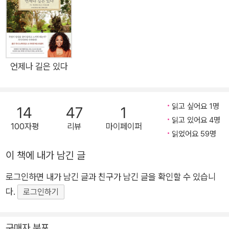
인이 표준어를 쓰고, 맞춤법을 완벽하게 지키는 것은 아니다. 그
래도 우리는 서로 원활하게 마음을 나누며 소통하고 살아간다. 모
국어인 한국어에서 나오는 실수에는 관대하면서 왜 영어에서만
큼은 엄격해지는가? 완벽하고 싶다는 강박관념이 당신의 영어
발목을 잡고 있는 것은 아닌가? 영어공부에도 왕도는 있다. 그러
언제나 길은 있다
나 많은 사람이 방법을 몰라 여전히 스트레스를 받으며 영어공부
에 큰돈을 쏟아붓고 있다. 각종 애플리케이션과 번역기, 웹사이
읽고 싶어요 1명
14
47
1
트, 유튜브의 등장으로 지금은 그 어느 때보다 영어를 학습하기
읽고 있어요 4명
좋은 시기다. 물론 아무리 도구가 좋아도 생각 없이 공부해서는
100자평
리뷰
마이페이퍼
읽었어요 59명
원하는 목표를 이루기 어렵다. 이 책은 OTT, 유튜브 등 범람하는
콘텐츠를 영어공부에 활용하는 방법부터, 영어공부에 대한 오해
이 책에 내가 남긴 글
와 편견, 자신에게 맞는 교재와 공부법은 어떻게 찾을 수 있는지
로그인하면 내가 남긴 글과 친구가 남긴 글을 확인할 수 있습니
등을 알려준다. 반복되는 작심삼일로 괴로운 당신, 이제 ‘마지막’
다.
로그인하기
영어공부를 시작해보자. 어차피 공부할 거 제대로 시작하라! 현직
통역사에게 배우는 영어공부 로드맵 WHO(세계보건기구), UNI
구매자 분포
CEF, UNESCO, 외교부, 삼성전자 등 통역사로서 다양한 현장에