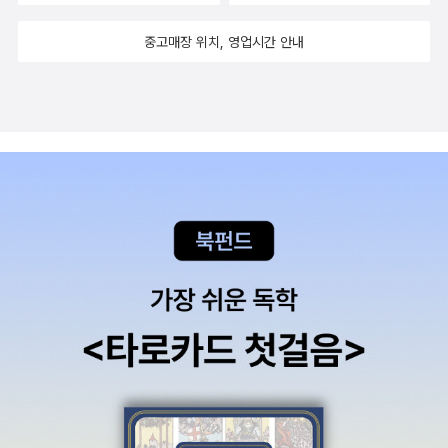
함으로써 독자들이 그 정신을 포착하여 생생하게 되살리게끔 하
있습니다.두 분 교수님께서 쓰신 <우리말 표현 격언·속담·사자성
법률 영어만큼 만은 자신 있는 사람, 꼭 영어와 관련이 없더라도
는 것'이 목표라고 말한다. 책을 펼치면 앞장에 뉴욕시 전체 지도
어를 영어로 뭐라 할까?>도 추천해요. 이 책의 매력은 영어권 속
중고매장 위치, 영업시간 안내
깊은 바리톤 목소리를 가진 덕분에 멋진 발성을 가진 사람 등 저
가 실려있다. 그리고 다시 맨해튼, 브루클린, 브롱크스, 퀸스, 스
담이나 격언 중에 딱 맞아떨어지는 표현이 있는 경우에는 그 표현
마다 장점 하나씩은 있기 마련이다.이러한 장점에 집중할 필요가
태튼아일랜드까지 각각의 지역구 지도가 실려있다. 본격적으로
을 소개하지만, 1:1로 대응하는 표현이 없는 경우에는 외국인도
있다.다른 이들이 나를 아무리 깍아내려도 스스로가 한없이 초라
글이 시작되는 2장의 첫문장은 다음과 같다. '매일 수천 대의 차
그 의미를 무리 없이 이해할 수 있도록 풀어서 표현했다는 거예
하고 작아지는 날에도 내가 가진 장점에 집중하면 긍정적인 마음
량이 3번 애비뉴와 2번 애비뉴 사이 124번 스트리트 병목 구간
요.p.159독해 실력을 향상시키기 위해 영어책을 읽고 싶으시다
으로 회복탄력성을 키울 수 있다.쉽게 말해 나 자신이 무엇을 잘
을 뚫고 로버트 케네디 다리로 올라간다' 작가는 뉴욕시 곳곳을
면 다음의 방법을 참고하기 바랍니다. 일단 제가 좋아하는 방법은
하는지 파악하고 있으면 어려움에 부딪혔을 때 이것이 든든한 믿
걸으며 수백명을 인터뷰했다. 반려공구,가 떳다. 아침 뉴스의 신
한 문단을 다 읽고 나면 다시 쓰윽 빠르게 눈으로 훑으며 중심 내
는 구석이 된다는 것이다.영어공부는 단어공부의 역사와 같다.단
간소식에도 이 책 이야기가 나오더라. 뭔가 궁금하던참에 뉴스에
용을 머릿속으로 요약해 보는 겁니다. 여기서 핵심은 내용을 잘
어의 올바른 뜻과 발음을 끝없이 확인하고 틈틈이 외워야 한다.단
도 나오고 찾아봤는데. 왠만하면 공구를 찾지 않지만, 예전 선풍
이해하고 곱씹어 보는 데 있습니다.4장 ‘영어 고수로 한 걸음 더
어공부뿐만 아니라 영어공부 전체를 놓고 봐도 영어 실력은 결국
기를 씻어 담아놓을때는 한번 해체를 해야하기 때문에 그때는 자
나아가기’에서는 초보와 중수를 가리는 숫자 표현, 중수와 고수를
탄탄한 기초가 관건이다.영어 실력을 키우려면 안다고 생각한 것
그마한 드라이버가 필수다. 그리고 전혀 필요없을 줄 알았던 샌드
가리는 의문문 등 좀 더 난도 높은 영어를 쉽게 습득할 수 있는 방
이 정말로 맞는지 자꾸만 의심을 품고 확인해야 한다.우리나라 말
페이퍼. 일명 사포라 부르는 그것 역시. 화장실 공사하고 변기를
법을 소개했고, 마지막 5장 ‘그들은 어떻게 영어 고수가 되었을
도 요즘 못 알아듣는 말이 너무 많다.인터넷에서 널리 쓰이는 유
바꿨는데 이게 크기가 또 애매해서 문을 닫을때마다 끝이 걸린다.
까?’에서는 배우, 통번역사, 주부 등 각계각층 영어 고수와의 인
행어라고 해서 굳이 시간과 노력을 들여 외울 필요는 없다.언젠가
그래서 열심히 화장실문을 열심히 밀었는데 겨울 지나고 여름이
터뷰를 소개했다.이들이 말하는 ‘영어공부의 왕도’에 읽어 보면
는 사라질 언어들이니까말이다.영어공부를 하는데 구글을 이용
되며 나무가 살짝 팽창하니 또 살짝 걸리는 느낌이 든다. 이런 단