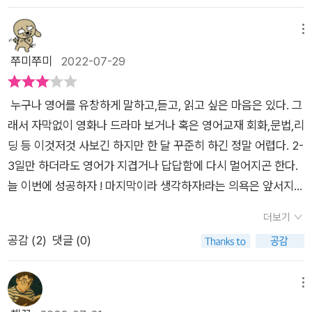
할 수 있다. 예전처럼 학원에 가야, 외국에 가야 원어민처럼 공부
다면 애자일 방법론과 폭포수 모델을 둘 다 활용하는 방법이 있어
데, 그 부분이 열쇠가 될 수 있겠다. ​즉 완벽하고 싶다는 강박관념
구나 쉽게 읽으며 배울 수 있는 영어공부의 추월차선, 많은 분들
는 세상’을 연재했다. 앞으로도 말과 글을 통해 열심히 일하고 세
를 할 수 있는 시대는 더이상 아니다. 토종 한국인인데 영어를 잘
요. 스펠링이나 문법은 신경쓰지 말고 편안하게 글을 써 보는 거
이 우리 영어의 발목을 잡고 있는지도 모를 일이니 그것부터 마음
에게 권하고 싶은 영어공부 실무 가이드북이다.
상과 소통할 생각이다.​산뜻한 소통이란 경청과 존중으로부터 나
메뉴
하는 사람들도 너무 많다. 물론 그만큼의 피나는 노력이 있었으리
예요. 자유롭게 아이디어를 발전시킬 수 있는 글쓰기를 한 다음에
의 짐을 덜어내고 시작해볼 수 있겠다.​이 책에서는 다양한 시각으
온다고 믿는다. 통역사와 개인 사이, 한국어와 영어 사이, 언어적
쭈미쭈미
2022-07-29
라 생각이든다. 통역사의 길은 잘 모르지만 그 길은 꽤 멋져보인
교정, 첨삭 등 글을 피드백 해줄 수 있는 사람을 찾아 완벽한 작문
로 자신만의 영어공부를 할 수 있는 방법을 모색하며 자신감을 얻
소통과 비(非)언어적 소통 사이, 말과 글 사이에서 균형을 맞추기
다. 서로 다른 나라의 사람들을 이어주는 일을 하는 통역사. 어떻
을 완성해보는 거죠. 두 가지 방법을 병영해 작문 공부를 하면 그
을 수 있도록 도움을 준다. 부담 없이 편안한 마음으로 일단 읽어
위해 고군분투하고 있다.[예스24 제공]​영어 공부에 대한 갈증은
게 통역하느냐에 따라 어쩌면 결과가 달라질 수도 있다. 그만큼
효과가 엄청나다고 해요. 이건 저자의 경험담이에요.애자일(agil
누구나 영어를 유창하게 말하고,듣고, 읽고 싶은 마음은 있다. 그
보면 좋을 것이다. ​​
늘 가지고 있다.​아직 마스터하지 못한 너머의 세계라 그런지잘하
꽤 멋있는 직업. '이번이 마지막이다' 라는 마음가짐으로 꾸준히
e) 방법론과 폭포수(waterfall) 모델은 IT 프로젝트를 수행하는
래서 자막없이 영화나 드라마 보거나 혹은 영어교재 회화,문법,리
고 싶은 의욕과 열정은 있는데 여전히도 꾸준함이 문제였고쏟아
영어를 공부해보자.​
방법론으로, 애자일은 말 그대로 '민첩한'이란 의미로 변화에 민
딩 등 이것저것 사보긴 하지만 한 달 꾸준히 하긴 정말 어렵다. 2-
지는 정보 속에서 갈피를 잡지 못하고 표류하고 있는 것도 문제였
감하게 대처할 수 있는 개발 방법론이며 '일단 시작하기'를 강조
3일만 하더라도 영어가 지겹거나 답답함에 다시 멀어지곤 한다.
다.​올해 시작도 영어 공부를 다시 시작해보자고 해놓고한 해의 절
하고 있어요. 시작 단계에서는 부족한 점이 많지만 수시로 요구사
늘 이번에 성공하자 ! 마지막이라 생각하자!라는 의욕은 앞서지
반이 넘은 지금은 다음을 기약해볼까하고게을러진 상태이기에
항을 반영해 고쳐나가기 때문에 점차 완성도가 높아져요. 반면 폭
만 막상 번번히 실패되는 영어!책 읽기전에 표지만 봤을땐 뭐랄
말뿐인 허상을 쫓기보다내실을 찾아 공부해야겠다란 결심을 다
더보기
포수 모델은 계획, 프로세스, 관리, 문서에 중점을 두고 사용자의
까? 나와 같은 영알못분의 이야기 일까? 밑바닥부터의 영어실력
시 먹어야 할때라는 걸 안다.​영어 잘하는 사람은 어떻게 해서 그
공감 (
2
)
댓글 (0)
요구사항 분석이 완전히 완료된 후에 설계 단계로 넘어가기 때문
으로 올라온 성공담인가 라고 생각이 들었다.글을 좀 읽다가 잠시
렇게 잘 하는 건지그저 부럽기만 한데 그 대상이 실제하고내가 될
에 새로운 요구사항을 반영하기 어려워서 요즘 대세는 애자일 방
저자이력보고 놀랐다 ㅠㅠㅠ어쩌다 통역사라곤 하지만, 엄청난
수 있다란 생각은 왜 찰나의 호기심으로만 끝나는지 모르겠다.​정
법론이라고 할 수 있어요.저자도 애자일 방법을 영어 공부에 적용
스펙의 소유자라는 사실을!!외대 ,유니세프,유니세코,세계보건기
메뉴
말 나는 잘하고 싶은 생각이 있었던 걸까.​그럼 왜 영어 공부를 하
해야 한다고 강조하고 있어요. 영어를 잘하고 싶다면 일단 시작하
구, 삼성전자 등 통번역 업무를 해왔다고 한다. 영어를 업으로 삼