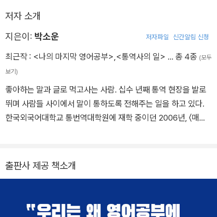
저자 소개
지은이:
박소운
저자파일
신간알림 신청
최근작 :
<나의 마지막 영어공부>
,
<통역사의 일>
… 총 4종
(모두
보기)
좋아하는 말과 글로 먹고사는 사람. 십수 년째 통역 현장을 발로
뛰며 사람들 사이에서 말이 통하도록 전해주는 일을 하고 있다.
한국외국어대학교 통번역대학원에 재학 중이던 2006년, 〈매일
경제〉에 입사해 사회부 기자로 3년 동안 일한 경력이 있다. 대학
원 졸업 후 WHO(세계보건기구), UNICEF, UNESCO, 외교부,
삼성전자 등의 통번역 업무를 해왔다. 통역사로 꾸준히 활동하며
출판사 제공 책소개
〈경향신문〉 칼럼 ‘통역으로 통하는 세상’을 연재했고, 저서로는
『통역사의 일』이 있다. 영어로 먹고살고 있지만, 본질은 여전히
영어를 완전 정복할 수 없어 구슬픈 ‘어쩌다 통역사’다. 오랜 시간
‘영어공부의 왕도’를 찾기 위해 고군분투하고 있다. 이 책은 그러