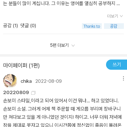
가 한글 책은 마음껏 신나게 읽으면서원서로 된 책 앞에선 한없이
다, '틀리면 좀 어때?' 하고 씩씩하게 입을 떼야 말하기 실력이 좋
는 분들이 많이 계십니다. ​그 이유는 영어를 열심히 공부하지 않
대학생 편이 인상깊었다.영어학원을 한 번도 안다니고, 외국대학
를 따로 신경 써서 공부한다고 했다.저자는 통역대학원을 준비하
작아지니 말이다.​번역본을 늘 읽게 되지만사실 원서를 찾아 읽고
아진다고 강조했다. 시중에 영어 관련 책과 교재는 수를 헤아리기
은 탓도 물론 있겠지만, 영어를 학습하고 공부하는 공부법과 방향
에 진학한 비결은영어유치원, 영어학원도 다니지 않았다. 대신 어
는데 살구라는 단어를 몰라서 단어장을 찾는데 캐나다에서 공부
더보기
싶은 갈증이 늘 있었다.​그런데도 감히 도전할 수 없는 영역이란
어려울 정도로 많지만 해마다 영어 완전 정복을 외치는 사람들도
이 잘못된 경우도 있을 수 있다는 생각이 들었습니다. 이 책에서
머니가 항상 영어를 들려주셨다. 아침에 일어나자마자 영어방송
하고 온 언니가 통역대학원 준비하는 애가 살구라는 단어도 모르
공감 (
1
)
댓글 (0)
이유로아주 쉽게 포기하고 번역본을 들여다본다.​지금 아이가 책
여전히 많다. 이 책은 그런 사람들을 위해 올바른 영어공부 가이
는 영어를 바라봄에 있어서 영어는 단순히 학교 내에서나 책에서
을 듣도록 티비앞에 앉혀두었다. 영어대사를 따라하는 걸 좋아해
냐고 상처를 줬다고 했다.나도 토익단어말고는 잘 모른다.저자는
을 좋아하는 것이한국어 책에만 국한되어 있지 않았으면 하는 바
드를 제시하고 있다.p.86국어에서는 문장 앞머리에 '그럼에도 불
만 보게 되는 대상이 아니라, 우리가 한국어를 어려움 없이 말하
서 억양이나 발음에 익숙해졌다. 티비와 영어동화책이 넘쳐났
자신의 부족한 부분을 알아보고 인정하면서도 위축되거나 포기
램이 있다.​언어적인 접근이 자유로워서 영어와 한국어가편안하
구하고', '더욱이', '이와는 달리', '반면에', '다시 말해', '따라서' 등의
듯이 영어도 자연스럽게 접근해야 하는 방법을 전해주는 것 같습
5편 더보기
다. 그 다음 일본 유학생활 ,영어를 하게 된계기등을 보면서 영어
하지 않고 또 자신감도 가지고 꾸준히 배운다면 분명 영어를 잘하
게 넘나들 수 있는 영역이 된다는 건굉장히 큰 의미로 시야가 넓
말이 영어만큼 자주 나오지는 않는 것 같아요. 반면 영어에서는
니다. :)​저자인 박소운 님은 통역대학원을 마치고 통역사로 일하
를 더 넓은 세상에 가기 위한 도구가 될때까지 영어환경노출이 절
는 때가 올거라고 한다.영어를 굳이 좋아할 필요는 없고 영어는
어짐이 분명해보인다.​책이 한 권의 세계라는 멋진 말에 공감하는
이런 말들이 문장을 더욱 촘촘하게 연결해 농도를 더해줍니다.p.
며 영어에 관해서 지금까지 보고 들은 각종 경험담을 생새하게 전
대적으로 중요하다는 것을 느껴본 시간이였다. * 본 리뷰는 업체
쓰기
그저 적절하게 내 인생에 써먹으면 되는 거다.꼭 활발하고 진취적
마이페이퍼 (1편)
바이다.​뭐든 쉽게 가려고 하면 머릿 속에 꼼수를 부리게 마련이기
101미국에서 사용하는 교과서 외에도, 중고등학교 과정의 주요
해주며 우리가 영어 학습에서 놓치고 있던 부분이나 영어를 전문
에서 무상으로 제공받아 작성된 후기 입니다.
으로 영어 하나에만 매달릴 필요는 없다.영어도 하고 싶고 프랑스
에좀 어렵고 복잡하더라도 영어 원서를 읽는 편이 핵심을 가로지
개념을 책으로 엮은 <Big Fat Notebook> 시리즈도 추천합니
적으로 연구하지 않으면 알기 쉽지 않은 내용들을 일반인 독자들
chika
2022-08-09
메뉴
어도 하고 싶고 이탈리아어도 조금 하고 싶다고 해서 동시에 여러
르는 내공을 쌓아가는 길일테니까.​좀 더 구체적인 공부법에 대한
다. 지극히 영어권다운 논리가 곳곳에 엿보이지만, 유학을 준비하
에게 이해하기 쉽고 아주 친근한 어조로 차근차근 설명해 주고 있
언어를 공부하는 건 욕심이다.나처럼 전부 포기하게 된다.먼저 자
20220809
방법적인 부분은책 속에서 더 깊이 다루고 있다.​나에게선 반복되
는 중고등학생이라면 필히 알아야 할 과목별 핵심 개념을 잘 정리
어요. ^^​아무래도 저자 통역사분이 현지에서 영어와 직접 마주하
신 있는 언어를 하나 확실하게 만들어놓는 게 활용하기 훨씬 좋
손보미 스타일,이라고 되어 있어서 이건 뭐냐... 하고 있었더니.
고 있는 게으름에서 벗어나다시 영어 공부를 해야할 이유를 찾고
해 놨어요. 예비 유학생뿐만 아니라 영어를 공부하는 성인도 틈틈
는 직업을 가지고 계시다 보니, 한국식 영문법서나 어휘 책에서는
다.책을 많이 읽는 것보다 책 1~2권을 읽더라도 천천히 내 것으
손보미 소설. 그러게 어제 책 주문할 때 게으름 부리며 장바구니
좀 더 젋은 시야과 세계를 경험할 기대를 가지게 만들어줘서 참
이 펼쳐 보며 개념과 용어를 익히면 좋습니다.저자는 네이티브 영
찾기 어려운 어휘들도 알려 주시더라고요. 네이티브들이 자주 사
로 만드는 편이 좋다.문법 문제의 경우에도 한국 사람이 자주 틀
만 쳐다보고 있을 게 아니었던 것이지! 하이고. 너무 더워 저녁에
고마운 책이었다.​다시 마지막 영어 공부를 시작해볼까..​​​​​[이 글은
어의 미덕은 화려한 발음과 빠르기에 있는 것이 아니라 쉬운 영어
용하는 어휘들과 관용적 표현들을 확인할 수 있는 코너들이 이 책
리는 문제 유형은 정해져 있다.한국 사람이 자주 틀리는 문법은
잠을 제대로 못자고 있으니 이시간쯤에 정신없이 졸음이 몰려온
출판사로부터 도서를 협찬받아 주관적인 견해에 의해 작성했습
에 있다고 말했다. 이 책은 OTT, 유튜브 등 범람하는 콘텐츠를 영
에서는 꽤 많이 찾아볼 수 있어요.​지금까지 영어를 공부하고 싶어