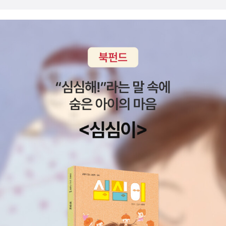
[뒤표지]