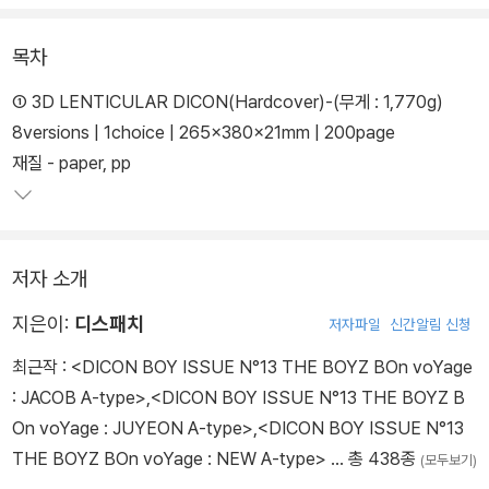
목차
① 3D LENTICULAR DICON(Hardcover)-(무게 : 1,770g)
8versions | 1choice | 265×380×21mm | 200page
재질 - paper, pp
저자 소개
지은이:
디스패치
저자파일
신간알림 신청
최근작 :
<DICON BOY ISSUE N°13 THE BOYZ BOn voYage
: JACOB A-type>
,
<DICON BOY ISSUE N°13 THE BOYZ B
On voYage : JUYEON A-type>
,
<DICON BOY ISSUE N°13
THE BOYZ BOn voYage : NEW A-type>
… 총 438종
(모두보기)