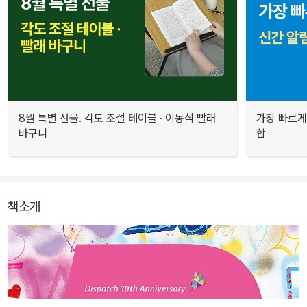
8월 특별 선물. 각도 조절 테이블 · 이동식 빨래
가장 빠르게
바구니
합
책소개