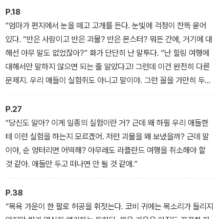
P.18
<몬스터 내니> 시리즈는 작가 투티키 톨로넨의 여덟 살짜리 아들이
“엄마가 편지에서 눈을 떼고 고개를 든다. 눈빛에 걱정이 잔뜩 묻어
던진 한마디에서 시작되었다. “엄마, 어제 라디오에서 들은 건데요.
있다. “반은 사람이고 반은 괴물? 반은 몬스터? 뭐든 간에, 거기에 대
동네 엄마들이 모두 여행을 떠나고 몬스터가 엄마를 대신해서 아이들
해선 아무 말도 없었잖아?” 화가 단단히 난 말투다. “난 힐링 여행에
을 돌본대요!” 기발하고 엉뚱한 상상력이 가득한 이 책은, 아동 소설
대해서만 말하지 않으면 되는 줄 알았다고! 그런데 이건 완전히 다른
에서 기대할 수 있는 모든 것이 담겨 있다. 단순히 흥미진진한 이야기
문제지. 우리 애들이 실험쥐도 아니고 말이야. 그런 꼴을 가만히 두고
라는 점을 뛰어넘어, 낯설고 두려운 사건을 마주하며 모험심과 용기
볼 순 없어!”
를 배우는 아이들의 성장을 다루고 있다는 점에서 아동 소설로서의
P.27
미덕을 고루 갖춘 작품이다.
“당신도 알아? 이게 일종의 실험이란 거? 근데 왜 하필 우리 애들한
테 이런 실험을 하는지 모르겠어. 저런 괴물을 왜 보냈을까? 근데 말
이야, 순 엉터리면 어떡해? 아무래도 라플란드 여행을 취소해야 할
것 같아. 애들만 두고 떠나면 안 될 것 같애.”
P.38
”목욕 가운이 한 팔로 허공을 휘젓는다. 코비 귀에는 목소리가 들리지