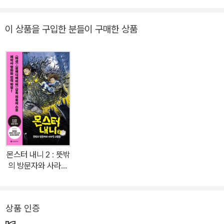
스트셀러가 될 아동 도서의 모든 조건을 갖추었다.” 엉뚱한 상상력과
압도적인 흡입력으로 단번에 전 세계 어린이들을 사로잡은 핀란드 최
이 상품을 구입한 분들이 구매한 상품
고의 아동 소설! 전 세계 부모가 극찬한 바로 그 소설! 전 세계 29개국
에 판권이 수출되며 최고의 핀란드 아동 소설로 떠오른 몬스터 내니
시리즈. 완성도 높은 스토리 라인과 뛰어난 흡입력으로 아이는 물론,
어른들까지 아우르는 작품성으로 큰 주목을 받았다. 그뿐만 아니라
'마션', '글래디에이터', '에이리언' 등 뛰어난 영상미로 할리우드에서
손꼽히는 감독 리들리 스콧의 제작사에서 영화화가 결정되며 다시 한
번 화제를 모았다. 핀란드 원작 시리즈는 총 3편이며, 한국어판으로
는 총 6편이 출간될 예정이다. 2022년 여름 선공개되는 1, 2편은 전
체 시리즈를 조망하는 역할을 한다. ‘몬스터 내니’는 핀란드의 유명한
몬스터 내니 2 : 뜻밖
숲속 괴물, 트롤이 반인반수의 캐릭터로 재탄생되어 더욱 호기심을
의 방문자와 사라진
자아낸다. 신나는 여름방학 첫날, 여행 상품에 당첨돼 갑작스럽게 여
괴물들
행을 떠나게 된 엄마를 대신하여 헬맨가의 세 남매에게 몬스터 내니
가 배달된다. 반송 주소도 없이, 낯선 남자에게서 배달된 몬스터. 몬스
상품 인증
터의 존재를 발설하는 순간, 어마어마한 벌금을 내야 한다는 경고까