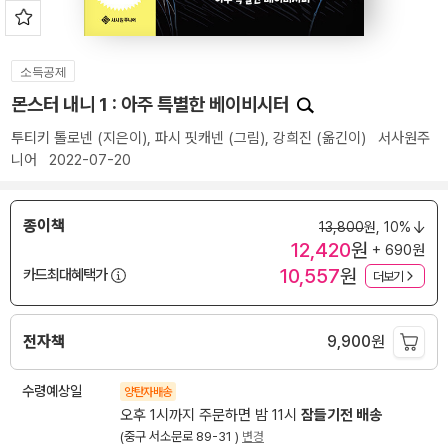
소득공제
몬스터 내니 1 : 아주 특별한 베이비시터
투티키 톨로넨
(지은이),
파시 핏캐넨
(그림),
강희진
(옮긴이)
서사원주
니어
2022-07-20
종이책
13,800
원,
10%
12,420
원
+ 690원
10,557
원
카드최대혜택가
더보기
전자책
9,900
원
수령예상일
양탄자배송
오후 1시까지 주문하면 밤 11시
잠들기전 배송
(중구 서소문로 89-31 )
변경