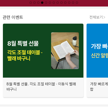
관련 이벤트
전체보기
8월 특별 선물. 각도 조절 테이블 · 이동식 빨래
가장 빠르게
바구니
합