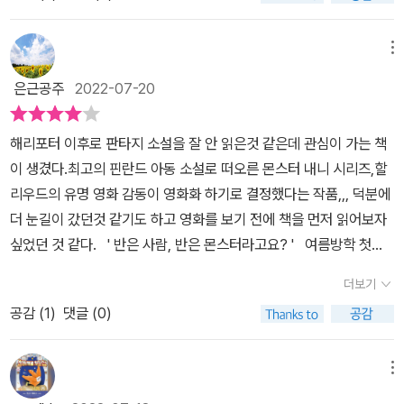
해주고 아이들을 돌봐준다고 하기엔 어딘지 미심쩍다. 먼지 가득한
된 아이들의 모험 이야기가 펼쳐진다고 한다. 게다가 몬스터 세계의
려오는데 아주 오래전 몬스터와 함께 살았던 루나 칼리라는 사람의
몬스터라니. 말도 못 한다고? 뭔가 이상하지만 거부할 수 없는 상
무시무시한 지배자가 등장한다고 하니, 굉장히 재미있을 것 같다. 절
'몬스터'라는 책이었다. 이 책엔 몬스터와 함께 살면서 알게된 몬스터
황. 떠나는 엄마도 찜찜. 남은 아이들도 찜찜. 엄마가 떠나고 도서관에
대 어딘가로 떠나지 않던 엄마는 갑자기 여행을 떠나고, 절대 집에 오
메뉴
의 모든 것이 적혀 있었다. 몬스터의 특징과 습관, 실제 모습, 경험적
서 책을 빌려온 핼리. 몬스터 : 관찰을 통해 알게 된 몬스터의 특징과
지 않던 아빠는 마침내 집에 오고, 게다가 복도 벽장에는 다 자란 것
연구에 의한 것 등등 많은 것들을 알 수 있었다. 그리고 아이들은 몬스
은근공주
2022-07-20
습관 이 책을 통해 조금씩 몬스터를 알아가지만 여전히 아리송한 것
같은 몬스터가 자고 있다면 기분이 어떨까. 사람들은 몬스터의 존재
터가 자신들을 잡아먹지 않는다는 것도 알게 된다.
들이 남는다. 이상한 행동을 하는 몬스터. 엄마가 있었다면 하지 못했
를 믿지 않겠지만, 순수한 아이들은 몬스터를 있는 그대로 받아들이
해리포터 이후로 판타지 소설을 잘 안 읽은것 같은데 관심이 가는 책
을 일들을 하기 시작하는 아이들. 앞으로 무슨 일이 일어날지 점점 더
고 이런 이상한 상황에서도 평상시처럼 일상을 보낸다. 덕분에 아이
​아이들은 겨우 몬스
이 생겼다.최고의 핀란드 아동 소설로 떠오른 몬스터 내니 시리즈,할
조바심이 나기 시작했다. 하지만 이 일은 우리 집에서만 일어나는 일
들의 입장에서 더 공감하며 읽을 수 있는 이야기이기도 하다. <몬스
터 내니와 첫날을 보내며 친해지게 된다. 갑자기 몬스터 내니는 집을
리우드의 유명 영화 감동이 영화화 하기로 결정했다는 작품,,, 덕분에
이 아니다. 마을에 다른 집에서도 당첨된 사람이 있다는 것. 뭔가 이상
터 내니>시리즈는 리들리 스콧 프로덕션으로 영화화도 예정되어 있
뛰쳐나가 숲속을 달리기 시작하는데 아마 벽장에 갇혀 있어서 배도
더 눈길이 갔던것 같기도 하고 영화를 보기 전에 책을 먼저 읽어보자
하다. 무슨 일이 일어나고 있다. 이야기를 모두 읽고 나니 책 표지가
다. 그만큼 흥미진진한 전개와 빛나는 상상력으로 무장한 작품이니,
고프고 그랬던 것 같다. 그런데 이웃집 패티 아주머니가 반려견 에릭
싶었던 것 같다. ' 반은 사람, 반은 몬스터라고요? ' 여름방학 첫날,
떠올랐다. 책을 읽기 전 보았던 표지는 별다른 느낌이 없었는데, 책을
올 여름 아이와 함께 신나는 모험을 떠나보고 싶다면 이 책을 만나 보
과 산책을 나왔다 핼리가 밤에 돌아다니는 것을 보게 된다. 이상하게
여행 상품에 당첨되어 갑자기 여행을 떠나게 된 엄마,엄마를 대신해
읽고 난 후 본 표지는 긴장감이 느껴졌다. 무언가 겁을 먹은 듯한 몬스
자! *출판사로부터 도서를 제공받아 주관적으로 작성한 리뷰입니다.
더보기
생각하며 패티는 집으로 데려다 주려고 하지만 핼리는 자신에게 몽유
헬맨가의 세 남매에게 몬스터 내니가 배달이 되고 반송도 안되고 몬
터의 표정과는 상반되는 아이들의 신나는 표정. 이야기가 어떻게 전
병이 있는 척 연기를 해 몬스터 내니를 들킬 위기를 넘긴다. 그런데 또
공감 (
1
)
댓글 (0)
스터의 존재를 누구에게 알려서도 안된다는 경고까지털복숭이 몬스
개될지, 과연 엄마에게 혼이 나지는 않을지. 의문점 가득 남긴 이야기
위기가 찾아온다. 이웃인 오스카의 집에서도 이상한 소리가 들린다.
터의 등장, 도대체 어떤 존재인걸까? 아이들은 제 각각의 성격으로
는 2권에서 어떻게 이어질지 궁금해졌다. 아주 아주 아주 특별한 베
오스카의 집에는 여동생 엘리스와 엄마 친구의 딸인 미니만 있었다.
자신의 털복숭이 몬스터의 정체를 밝히려 하고엄마의 여행과 몬스터
메뉴
이비시터 이야기. 추리와 모험을 좋아하는 아이들에게 강추하고 싶은
꼭 핼리네 남매처럼 엄마가 없이, 몬스터 내니가 돌봐주는 것 같았다. ​
의 등장이 너무 수상하기도 하는 등 이야기는 점점 재미있게 흘러간