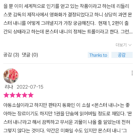
여행 상품에 당첨되어 엄마는 집을 비우게 된다. 출장으로 인해 아빠
특별한 존재들을 알아간다는 것 자체의 재미가 있습니다. 그런데, 다
을 뿐 이미 세계적으로 인기를 얻고 있는 작품이라고 하는데 리들리
도 자리를 비운 상태라, 여행사에서는 남겨진 아이들을 위해 아주 특
음 이야기는 아무래도 더욱 흥미진진하고 본격적인 환상 모험이 시작
스콧 감독의 제작사에서 영화화가 결정되었다고 하니 상당히 과연 몬
별한 베이비시터를 보내준다. 키도 크고 몸집도 큰, 회갈색 털이 덥수
될 것만 같습니다. 그래서 더욱 다음 이야기가 더욱 기대됩니다. 이
스터 내니를 어떻게 그려낼지가 가장 궁금해진다. 현재 1, 2편이 출
룩하게 자란 커다란 괴물이 집에 도착하게 되는데, 그렇게 축구를 좋
야기 속에는 “상상친구”의 존재가 등장합니다. 남매의 막내인 미미는
간되 상태라고 하는데 몬스터 내니의 정체는 트롤이라고 한다. 그런
아하는 첫째 핼리와 영리한 둘째 코비, 상상력이 가득한 막내 미미까
언제나 목욕가운과 대화를 나눈답니다. 다른 가족들은 그런 미미의
데 무민과는 너무나 다른 느낌이다. 외적으로 봐도 순해 보인다기 보
지 세 남매와 몬스터의 좌충우돌 동거 생활이 시작된다. 아이들은 몬
더보기
행동을 당연히 “상상친구”와의 대화로 치부해 버립니다. 하지만, 목
다는 거칠게 느껴지는데 이 작품 속에서는 헬맨가의 세 남매에게 몬
스터에 대한 책을 도서관에서 빌려오고, 반은 괴물, 반은 사람인 동물
욕가운은 정말 미미 앞에 살이 움직이며 대화를 나눈답니다. 목욕가
공감 (
3
)
댓글 (0)
스터라는 말에 걸맞게 거대한 몸집을 가진 게다가 바야바 같은 털이
인 숲속 괴물 몬스터 내니에 대해서 조금씩 알아간다. 중요한 건 이
운은 정말 살아 있는 존재일까요? 이야기 속에선 분명 그렇습니다.
잔뜩난 내니 아닌 내니가 배달되면서 벌어지는 일들을 그리고 있
제 누구도 몬스터를 두려워하지 않는다는 것이다. 모두 처음 왔던 시
이를 통해 상상이 곧 실재가 됨을 이야기는 보여주기도 한답니다.
다. 아이들의 시선에서 바라보는 이야기이기에 무섭다기 보다는 어
메뉴
각, 그러니까 초저녁보다 집으로 돌아가는 지금 한여름 밤을 더 안전
참, 이야기 속의 또 다른 소소한 재미는 핼맨네 아빠를 아이들은 ‘얼굴
뚱함과 발랄함이 보여준다. 엄마가 여행 상품에 당첨이 되어서 집을
하다고 느끼는 듯하다. 몬스터들이 숲에서 하나씩 차례로 휙휙 빠져
리나
2022-07-15
없는 목소리’라고 부른답니다. 언제나 출장만 가 있는 아빠, 그래서 얼
비우게 된 것이 세 남매에게 몬스터 내니가 오게 된 결정적 계기인데
나오며 내는 바스락 소리에도 아이들은 놀라지 않는다. 몬스터 내니
굴은 가물가물, 전화로 목소리만 들을 수 있는 존재가 바로 아이들의
흥미로운 점은 반인반수의 몬스터인 숲속 괴물 트롤의 정체는 곧 비
가 자신들이 어디에 있든 늘 걱정하며 따라다니는, 돌봐주는 친구들
아동소설이라고 하지만 판타지 동화인 이 소설 <몬스터 내니>는 좋
아빠랍니다. 어쩐지 아빠의 존재에 대해 다시 한 번 생각해보게 되는
밀이 되어버린다. 첫째 핼리를 시작으로 둘째 코비, 막내 미미에 이르
이라는 사실을 안 이상, 이제 더 이상 무서워할 이유가 하나도 없
아하는 장르이기도 하지만 1권을 단숨에 읽어버릴 정도로 재밌다. '몬
대목이랍니다. 이 책을 읽은 어린이 독자들의 아빠들은 결코 “얼굴 없
기까지 아이들은 남매이지만 제각각의 특질을 가지고 있다. 그리고
다. - 2권, p.66~67 ‘몬스터 내니’는 핀란드의 유명한 숲
스터 내니'라고 해서 끔찍하고 무서운 괴물이 나올 줄 알았는데 전혀
는 목소리”가 되지 않으면 좋겠네요. [이 글은 출판사로부터 도서를
이런 특질은 그들이 자신들의 집에 도착한 몬스터 내니의 정체를 밝
속 괴물, 트롤이 재탄생한 캐릭터이다. 반은 괴물, 반은 사람인 동물로
그렇지 않다는 것이다. 약간은 미화일 수도 있지만 몬스터 내니 '그
협찬 받아 주관적인 견해에 의해 작성했습니다.]
히기 위한 모험을 하는데 여러 면에서 작용하게 되고 그 과정에서 아