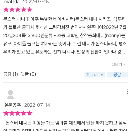
책이다. 출판사로부터 도서 협찬을 받았지만, 본인의 주관적인 견해
matilda
2022-07-18
결국 핼리는 오스카 남매에게도 몬스터 내니가 있다는 것을 알게 된
다.재미있는 이야기뿐만 아니라 함께 담겨 있는 그림이 재미를 더 해
에 의하여 작성되었습니다.
다. 혹시 더 많은 아이들이 몬스터 내니를 가지고 있을지 몰라 학교 친
주는것 같다.그리고 생각했던 몬스터의 모습이 아니라 뭔가 먼지 같
몬스터 내니 1: 아주 특별한 베이비시터(몬스터 내니 시리즈 -1)투티
구들에게 연락한다. 핼리 남매와 오스카 남매는 몬스터 내니가 있는
은 느낌이 들기도 하는 등 여러가지로 재미있게 느껴졌다. 아이를 남
키 톨로넨 글파시 핏캐넨 그림강희진 번역서사원주니어2022년 7월
아이들과 함께 캠핑을 하기로 하는데 출장갔던 아빠가 집으로 돌아온
겨두고 여행을 떠나는 엄마도 신기하기도 했지만 타이밍 좋게 도착한
20일204쪽13,800원분류 - 초등 고학년 창작동화내니(nanny)는
다는 연락이 온다. 갑자기 아빠가 돌아온다는 소식이 반갑지만은 않
몬스터나 몬스터가 아이들을 돌본다는 것도 흥미로웠고영화로 만들
유모, 아이를 돌보는 여자라는 뜻이다. 그런 내니가 몬스터라니, 평소
았다. 다행스럽게도 눈 폭풍으로 비행기가 언제 뜰지 모른다고 하니
어 진다고 하는 것도 호기심을 자극하기도 한다.책을 읽으면서 상상
우리가 알고 있는 유모와는 전혀 다르다. 발상의 전환이 얼마나 강력
아직 시간은 있다. 몬스터 내니를 가진 아이들이 모였고 몬스터 내니
하는 것도 좋았지만 어떻게 영화로 만들어져서 만나게 될지도 궁금하
한가. 표지에는 원숭이도 아닌 어떤 털복숭이 생명체가 아이들을 몸
들도 함께 보였다. 몬스터들은 야행성으로 밤에 숲속의 진흙에서 뒹
고다음편이 너무 궁금해지기도 했다. [출판사로부터 도서 협찬
더보기
에 태우고 어둠 속을 달리고 있는 듯하다. 누군가로부터 쫓기고 있는
구는 것을 좋아했는데 그것 때문인지 냄새가 나고 먼지가 잔뜩 묻어
을 받았고 본인의 주관적인 견해에 의하여 작성함]
공감 (
1
)
댓글 (0)
것일까? 아니면 아이들을 납치해가는 걸까? 몬스터의 정체가 너무도
있다. 아이들과 몬스터들은 이제 어떤 캠핑을 할까? <몬스터 내니>
궁금해진다. 이 책은 2020년 핀란드 아동 소설 최고의 화제작이라고
는 시리즈로 3편도 나올 예정이다. 2020년 핀란드 아동 소설 중 최
적힌 만큼 책의 내용도 기대된다. 이 책의 주인공은 헬멘네 아이들이
고의 화제작으로 이미 영화화 될 확정이라고 한다. 또 한 편의 재밌고
메뉴
다. 핼리는 11살, 코비는 9살, 미미는 6살이다. 삼남매의 신나는 여름
신나는 모험의 영화를 만날 수 있을 것이다. 그 영화의 원작소설 <몬
은둔공주
2022-07-14
방학이 되었다. 엄마는 갑작스럽게 여행상품에 당첨이 되었다. 엄마
스터 내니>는 더욱 기대되고 재밌는 판타지였다.​​​​​​​※출판사로부터 도서
대신 아이들을 돌보러 아빠가 집에 오기로 했지만, 아빠는 공항에 발
를 제공받아 작성한 리뷰입니다※
몬스터 내니는 여행을 가는 엄마를 대신해서 말을 하지 못하고 움직
이 묶이게 되어 집에 돌아오지 못하는 상황이 되었다. 그래서 그런 엄
일 때마다 엄청난 먼지를 날리는 거대한 몬스터가 베이비시터로 찾아