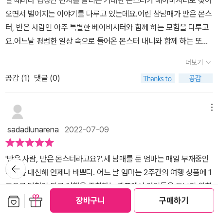
마를 대신해서 주인공인 세 남매에게 몬스터 내니가 오게 되었다. 그
오면서 벌어지는 이야기를 다루고 있는데요.어린 삼남매가 반은 몬스
것도 엄마를 당첨시킨 힐링 캠프 여행을 주최한 곳에서 말이다. 도서
터, 반은 사람인 아주 특별한 베이비시터와 함께 하는 모험을 다루고
관에서 빌린 책으로 내니로 온 몬스터의 정체를 알아가는 주인공들은
요.어느날 평범한 일상 속으로 들어온 몬스터 내니와 함께 하는 또래
의심스러운 점을 발견하게 된다. 힐링캠프에 참여한 집에는 모두 몬
친구들의 환상적인 이야기들이 크게 자극적이지 않으면서 책을 읽는
스터 내니가 집으로 찾아온 것이다. 과연 어떻게 된 일일까?글밥이
더보기
아이들의 호기심을 충분히 자극해 줄거 같은데요.핀란드 아동소설 화
적당히 많아서 고학년 도서로 넘어가기 시작하는 아이들에게 추천해
공감 (
1
)
댓글 (0)
제작으로 영화화 된다고 하니 기대가 되네요. 헬맨네 삼남매는 평범
주면 좋을 책이다. 29개국에 판권 계약이 되고, 영화화 될 정도로 세
한 일상을 보내고 있는데요.엄마가 복권에 당첨돼서 2주간 힐링캠프
계 여러 나라에서 인정을 받았기에 이 책의 재미는 확실하다. 영화와
에 가게 됐어요.아빠는 아주 먼 곳에 있고 얼굴을 자주 보지 못하기에
메뉴
되는 책들은 장면이 그려질 정도로 이미지화가 잘 되기 때문에 중학
아이들은 아빠를 '얼굴 없는 목소리'라고 부른답니다.엄마는 2주간의
년도서에 머물렀던 아이들도 도전하기 좋을 것 같다는 생각이다. 내
sadadlunarena
2022-07-09
여행을 앞두고 아빠에게 집으로 와달라고 해요.하지만 늘 그렇듯 아
니라는 개념이 없어서 아이와 이야기 해볼 거리가 있었는데, 유모와
빠는 약속을 지키지 못하고 여행 당일이 되도록 아빠는 집에 오지 못
보모의 차이를 검색해보고, 그 역할에 대해서도 이야기해보았다. 우
'반은 사람, 반은 몬스터라고요?'.세 남매를 둔 엄마는 매일 부재중인
한답니다.엄마는 아이들만 두고 가기가 꺼러지는데요.여행 주최측에
뒤로가
리와 문화가 많이 다르기에 새로운 단어를 접하면 그것을 배우고 익
기
아빠를 대신해 언제나 바쁘다. 어느 날 엄마는 2주간의 여행 상품에 1
서 아이들을 돌봐줄 몬스터 내니 베이비시터를 보내줘요. 온순한 성
히는 재미도 쏠쏠한 것 같다. 나는 물론 아는 단어였지만, 아이와 함께
등으로 당첨이 되고 여행을 주최하는 캠프에서 아이들을 돌보기 위한
격에 말을 하지 않는 몬스터 내니는 딱히 이름은 없는데요.엄청난 털
알아보면서 더 자세하게 알게 된 것 같다. 1권이 너무 재미있었다. 2
보관함담기
선물하기
베이비시터를 집으로 보내주었다. 그런데 집으로 온 베이비시터는 사
장바구니
구매하기
로 덮인 거대한 몸으로 움직일 때마다 먼지를 날려요.커다란 손과 발,
권도 벌써 출간된 상태라고 하니, 얼른 구해서 아이와 함께 2권도 읽
람이 아니고 몬스터였다!.초인종 소리가 들리고 문을 열자 현관에는
먼지 때문에 과연 아이들의 식사를 챙겨주고 청소를 하는 등 베이비