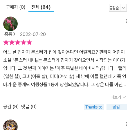
구매자 (0)
전체 (64)
메뉴
중동이
2022-07-20
어느 날 갑자기 몬스터가 집에 찾아온다면 어떨까요? 판타지 어린이
소설 『몬스터 내니』는 몬스터가 갑자기 찾아오면서 시작되는 이야기
입니다. 그 첫 번째 이야기는 「아주 특별한 베이비시터」랍니다. 핼리
(열한 살), 코비(아홉 살), 미미(여섯 살) 세 남매 이들 핼맨네 가족 엄
마가 운 좋게도 여행상품 1등에 당첨되었답니다. 그 상은 다름 아닌
라플란드에서 2주간의 힐링캠프로 보내는 것이랍니다. 이렇게 엄마
더보기
가 여행을 떠날 준비를 하면서 아이들을 돌봐줄 베이비시터를 주최
공감 (
9
)
댓글 (0)
측에서 보내주는데, 그 정체는 다름 아닌 몬스터랍니다. 반은 사람, 반
은 몬스터인 내니와의 기묘한 동거가 이렇게 시작됩니다. 거대한 덩
치의 털복숭이, 먼지 풀풀 날리며 더럽기만 한 몬스터, 게다가 악취까
메뉴