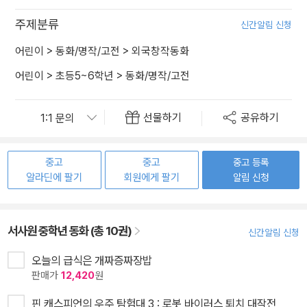
주제분류
신간알림 신청
어린이
>
동화/명작/고전
>
외국창작동화
어린이
>
초등5~6학년
>
동화/명작/고전
선물하기
공유하기
중고
중고
중고 등록
알라딘에 팔기
회원에게 팔기
알림 신청
서사원 중학년 동화 (총 10권)
신간알림 신청
오늘의 급식은 개짜증짜장밥
판매가
12,420
원
핀 캐스피언의 우주 탐험대 3 : 로봇 바이러스 퇴치 대작전