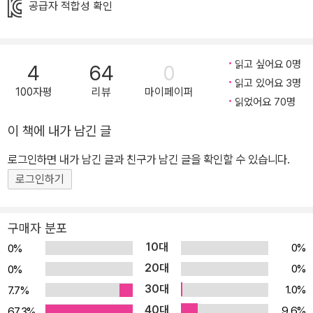
공급자 적합성 확인
지 날아든다. 거대한 몸집의 털북숭이 몬스터는 도대체 왜 이 마을에
찾아왔을까? 《몬스터 내니》 시리즈는 작가 투티키 톨로넨의 여덟 살
짜리 아들이 던진 한마디에서 시작되었다. “엄마, 어제 라디오에서 들
읽고 싶어요 0명
4
64
0
은 건데요. 동네 엄마들이 모두 여행을 떠나고 몬스터가 엄마를 대신
읽고 있어요 3명
해서 아이들을 돌본대요!” 기발하고 엉뚱한 상상력이 가득한 이 책은,
100자평
리뷰
마이페이퍼
읽었어요 70명
아동 소설에서 기대할 수 있는 모든 것이 담겨 있다. 단순히 흥미진진
한 이야기라는 점을 뛰어넘어, 낯설고 두려운 사건을 마주하며 모험
이 책에 내가 남긴 글
심과 용기를 배우는 아이들의 성장을 다루고 있다는 점에서 아동 소
로그인하면 내가 남긴 글과 친구가 남긴 글을 확인할 수 있습니다.
설로서의 미덕을 고루 갖춘 작품이다. 이 책에 쏟아진 찬사! “내 아이
로그인하기
들에게 읽어줬던 책들 중 단연 최고의 어린이 책이다!” _M. JE***E
Y MC****N “전에 읽었던 어떤 이야기와도 다르다. 완전히 새로운
이야기!” _Sha****n “마치 벼랑 끝에 서서 무슨 일이 벌어질지 추
구매자 분포
리하는 마음으로 읽게 된다!” _C. Ha****on “재미있는 상상력으로
10대
0%
0%
가득한 책! 아이들에게는 이것만으로 충분하다.” _* **** Jellybe*
20대
0%
0%
*s 모험의 서막, 몬스터 내니의 정체 “몬스터 책을 쓴 사람은 당연히
30대
1.0%
7.7%
머리가 어떻게 됐다고 생각했지. 처음엔 정신병원에 보냈대. 근데 거
40대
9.6%
67.3%