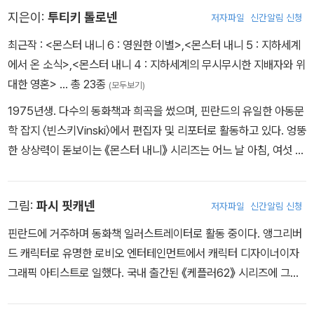
지은이:
투티키 톨로넨
저자파일
신간알림 신청
최근작 :
<몬스터 내니 6 : 영원한 이별>
,
<몬스터 내니 5 : 지하세계
에서 온 소식>
,
<몬스터 내니 4 : 지하세계의 무시무시한 지배자와 위
대한 영혼>
… 총 23종
(모두보기)
1975년생. 다수의 동화책과 희곡을 썼으며, 핀란드의 유일한 아동문
학 잡지 〈빈스키Vinski〉에서 편집자 및 리포터로 활동하고 있다. 엉뚱
한 상상력이 돋보이는 《몬스터 내니》 시리즈는 어느 날 아침, 여섯 살
아들의 이야기에서 시작되었다고 한다. “엄마, 어제 라디오에서 들은
건데요. 동네 엄마들이 모두 여행을 떠나고 몬스터가 엄마를 대신해
그림:
파시 핏캐넨
저자파일
신간알림 신청
서 아이들을 돌본대요!”
핀란드에 거주하며 동화책 일러스트레이터로 활동 중이다. 앵그리버
드 캐릭터로 유명한 로비오 엔터테인먼트에서 캐릭터 디자이너이자
그래픽 아티스트로 일했다. 국내 출간된 《케플러62》 시리즈에 그림
을 그렸다.