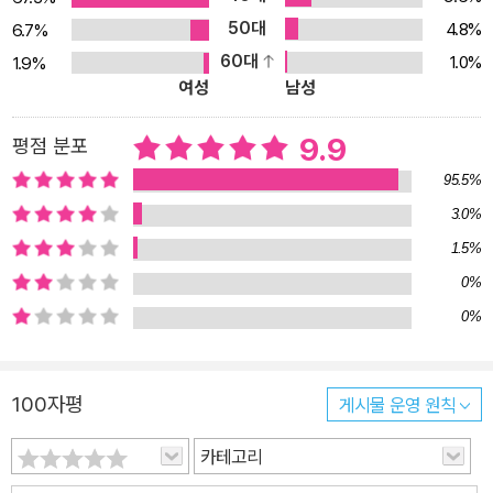
기서 사라졌대.” 핼맨가의 똘똘한 세 남매 핼리, 코비, 미미는 몬스터
50대
4.8%
6.7%
의 정체를 찾기 위해 도서관에서 책을 빌리기로 한다. ‘몬스터 사전’이
60대
1.0%
1.9%
라는 범상치 않은 기운의 책을 발견하지만, 책에는 몬스터에 대한 수
여성
남성
수께끼로 가득하다. 게다가 이 책을 쓴 작가는 온데간데없이 사라지
고, 몬스터의 정체는 더욱 미궁 속으로 빠진다. 한편 막내 미미에게는
9.9
평점 분포
아무도 믿어주지 않는 비밀 친구, ‘목욕 가운’이 있다. 욕실 문에나 걸
95.5%
려 있을 법한 목욕 가운은 미미 앞에서만 모습을 드러내는 신비한 존
3.0%
재다. 목욕 가운은 미미에게 이곳에서 일어나는 이상한 일들에 대해
1.5%
힌트를 주고, 영리한 미미에게는 그 이상한 일을 혼자 알아내야만 하
0%
는 비밀스러운 임무가 생긴다. 곧이어 세 남매는 자신들뿐만 아니라
0%
마을 어른들이 같은 여행 상품에 당첨되어 모두 동시에 집을 비우게
되었다는 사실을 알게 된다. 아이들만 남겨진 집에는 어김없이 몬스
터가 배달되었다. “좀 이상하지 않아? 복권을 산 사람은 다 당첨되었
100자평
게시물 운영 원칙
다는 말이잖아?” 마을 어른들이 동시에 사라져야 했던 이유, 그리고
그사이 몬스터들이 나타난 이유는 무엇일까? 장르적 문법 안에서 빚
카테고리
어낸 뚜렷한 주제 의식 “안타깝지만 우리한테는 ‘휴머니즘’이 많이 부