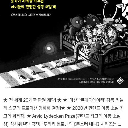
★ 전 세계 29개국 판권 계약! ★ ★ '마션' '글래디에이터' 감독 리들
리 스콧의 프로덕션 영화화 결정!★ ★ 2020년 핀란드 아동 소설 최
고의 화제작! ★ Arvid Lydecken Prize(핀란드 최고의 아동 소설
상) 심사위원단 극찬! “투티키 톨로넨의 《몬스터 내니》 시리즈는 베