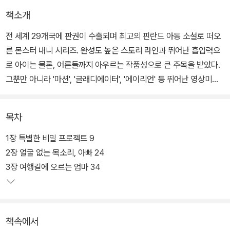
책소개
전 세계 29개국에 판권이 수출되며 최고의 핀란드 아동 소설로 떠오
른 몬스터 내니 시리즈. 완성도 높은 스토리 라인과 뛰어난 흡입력으
로 아이는 물론, 어른들까지 아우르는 작품성으로 큰 주목을 받았다.
그뿐만 아니라 '마션', '글래디에이터', '에이리언' 등 뛰어난 영상미로
할리우드에서 손꼽히는 감독 리들리 스콧의 제작사에서 영화화가 결
정되며 다시 한번 화제를 모았다.
목차
‘몬스터 내니’는 핀란드의 유명한 숲속 괴물, 트롤이 반인반수의 캐릭
1장 특별한 비밀 프로젝트 9
터로 재탄생되어 더욱 호기심을 자아낸다. 신나는 여름방학 첫날, 여
2장 얼굴 없는 목소리, 아빠 24
행 상품에 당첨돼 갑작스럽게 여행을 떠나게 된 엄마를 대신하여 헬
3장 여행길에 오르는 엄마 34
맨가의 세 남매에게 몬스터 내니가 배달된다. 반송 주소도 없이, 낯선
남자에게서 배달된 몬스터. 몬스터의 존재를 발설하는 순간, 어마어
마한 벌금을 내야 한다는 경고까지 날아든다. 거대한 몸집의 털북숭
책속에서
이 몬스터는 도대체 왜 이 마을에 찾아왔을까?