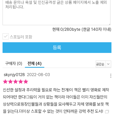
족하다. ‘휴먼’이라는 말이 ‘인간’이라는 뜻임에도 불구하고 말이다.”
이 책의 진가는 단순히 장르적 재미에만 있지 않다. 작가 톨로넨의 이
야기 속에는 자신의 아이에게 알려주고 싶은, 세상을 살아가는 데 필
요한 자세와 태도가 진하게 배어 있다. 낯선 생명체와의 조우, 그를 지
현재
0
/280byte (한글 140자 이내)
키기 위해 좌충우돌하는 아이들의 모험을 통해 우정과 용기, 타인에
스포일러 포함
대한 환대를 배운다는 점에서, 이 책은 단지 신나는 이야기가 아니라
아이들의 성장을 보여주는 뛰어난 작품이다. 이는 낯선 외계인과 아
등록
이들의 우정과 모험을 그린, 스티븐 스필버그 감독의 명작 'E. T'의 주
제 의식과도 맞닿아 있으며, 《몬스터 내니》는 오래된 명작의 감동을
구매자 (0)
전체 (4)
그대로 선사한다. 이 책을 다 읽고 나면 아이의 마음도 훌쩍 자라 있을
skynjy0128
2022-08-03
것이다. “핼리는 추위 때문이 아니라 두려운 마음을 달래기 위해 이불
메뉴
을 둘렀다. 이불을 둘러쓰면 늘 마음이 진정되곤 했으니까. “대체 어
디 있다 온 거야?” 핼리가 눈물을 글썽인다. 코비와 미미가 곁에 쪼그
신선한 설정과 추리력을 필요로 하는 전개!이 책은 빨리 영화로 제작
려 앉아서, 서로를 끌어안는다. 몬스터 내니는 조금 망설이는가 싶더
되어야만 한다!그림이 거의 없는 책이라 아이들은 이미 자신들만의
니 셋에게 다가와 아주 부드럽고 조심스럽게 아이들을 끌어안는다.
상상력으로등장인물들과 상황들을 묘사해두고 자체 영화를 보듯 책
신기하게도 퀴퀴한 먼지 냄새가 더는 나지 않는다.”
을 읽는다.더이상 스포할 수 없는 것이 안타까운 강력 추천 도서!