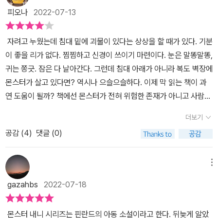
지. 이런 내니가 과연 아이들을 돌보는 베이비시터의 역할을 감당해
피오나
2022-07-13
낼 수 있을까요? 무엇보다 몬스터 내니는 아이들에게 안전한 존재일
까요? 세 아이들은 몬스터의 존재에 대해 알아보려 합니다. 마침 도
자려고 누웠는데 침대 밑에 괴물이 있다는 상상을 할 때가 있다. 기분
서관에서 오래된 책 한 권을 발견하게 되는데, 바로 이들 몬스터 내니
이 좋을 리가 없다. 찜찜하고 신경이 쓰이기 마련이다. 눈은 말똥말똥,
에 대한 정보가 담겨 있답니다. 책을 쓴 사람 역시 내니와 함께 보낸
귀는 쫑긋. 잠은 다 날아간다. 그런데 침대 아래가 아니라 복도 벽장에
경험을 바탕으로 몬스터 내니에 대한 다양한 정보를 책 속에 담아 놨
몬스터가 살고 있다면? 역시나 으슬으슬하다. 이제 막 읽는 책이 과
답니다. 이를 통해 세 아이들은 몬스터 내니에 대해 알아간답니다.
연 도움이 될까? 책에선 몬스터가 전혀 위험한 존재가 아니고 사람을
그런데, 이상한 것은 세 아이들 가정에만 몬스터가 찾아온 것이 아니
잡아먹는 괴물도 아니라고 하는데? 어쩌면 책 때문에 더 위험해지지
랍니다. 다른 친구들 가정 역시 부모님이 당첨되어 캠프로 떠나고 몬
더보기
않을까?! - 1권, p.62 엉뚱한 상상력이 돋보이는 <몬스터 내
스터가 베이비시터로 찾아온 친구들이 있답니다. 과연 이게 무슨 일
공감 (
4
)
댓글 (0)
니> 시리즈는 작가의 여덟 살짜리 아들이 던진 한마디에서 시작되었
일까요? 이렇게 세 아이들의 추리가 시작됩니다. 몬스터 내니를 알아
다. “엄마, 어제 라디오에서 들은 건데요. 동네 엄마들이 모두 여행을
가는 추리, 그리고 무슨 일이 벌어지고 있는 지에 대한 추리가 말입니
떠나고 몬스터가 엄마를 대신해서 아이들을 돌본대요!” 그렇게 어른
메뉴
다. 게다가 몬스터 내니들 말고도 또 다른 이상한 존재가 주변에 있답
들 없이 하고 싶은 걸 마음껏 할 수 있다는 아이들의 바람과 한번쯤은
니다. 과연 그 존재는 무엇일까요? 이들 존재의 정체에 대해 알기 위
gazahbs
2022-07-18
자유롭게 자신만의 시간을 갖고 싶다는 어른들의 꿈이 만나 기발하고
해선 다음 책을 펼쳐야 합니다. 이번 1권 「아주 특별한 베이비시터」
유쾌한 작품이 만들어 졌다. 아이들의 여름방학이 시작되고, 마침
는 몬스터 내니에 대한 소개 정도로 이해하면 좋을 것 같습니다. 물론,
몬스터 내니 시리즈는 핀란드의 아동 소설이라고 한다. 뒤늦게 알았