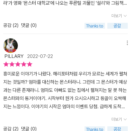
극중 특기는 가사노동과 아이 돌보기로 되어 있다. 어떤 상황에서도
라'가 영화 '몬스터 대학교'에 나오는 푸른털 괴물인 '설리'와 그림책
이들은 점차 성장해가는 모습을 보여주는데 갑작스레 엄마가 여행을
애들만 홀로 남겨두지는 않는 성격 덕분에, 해진 뒤 어두컴컴할 때 밖
'이파라파냐무냐무'의 '털숭숭이'를 연상케했다. 설리보다 좀 더 털이
떠나고 또 절묘한 타이밍에 삼남매를 돌보기 위한 존재로 털복숭이
더보기
에서 먹을거리를 찾을 때도 아이들에게 같이 가자고 할 정도이다. 벽
많고 길고, 먼지를 뒤집어 쓴 것처럼 검은색이지만 순하고 얌전하다. ​
몬스터 내니가 도착한다는 점에서 꽤나 수상쩍은 상황인데 과연 이것
장을 비워주면 그 속에 들어가 쉬는데, 팔을 몸에 딱 붙이고 겨우 설
공감 (
2
)
댓글 (0)
그런 몬스터 내니 그라와 아이들의 첫 만남은 아무도 예상하지 못했
이 이 몬스터 내니와 어떤 관련이 있을지 등을 알아가는 것 또한 이 작
정도로 비좁지만 불편해하지 않는다. 움직일 때마다 뽀송뽀송 마른
다. 핼리와 코비, 미미의 엄마 메리 헬맨은 자신에게 올 우편물을 기다
품을 읽는 묘미가 되지 않을까 싶다. 트롤임에도 불구하고 어떻게 보
털 사이에서 먼지가 후두두 떨어지고, 냄새도 조금 나지만 아이들은
리고 있었다. 공짜 여행 상품에 당첨되어 우편물이 오기로 했는데 오
메뉴
면 무민보다는 영화 <몬스터 주식회사>에 나오는 설리를 더 닮은 모
몬스터라는 존재에 대한 무서움보다는 호기심이 더 강하다. 아이들
지 않자 속은 것 같다고 생각했다. 그때 초인종이 울리고 우편배달부
습이라 그림에서도 아동 도서 치고는 귀여움 보다는 우락부락한 모습
PILLARY
2022-07-22
의 끊임없는 호기심과 거대한 몸집의 털북숭이 몬스터의 정체에 대한
가 메리에게 우편물을 주었고 사인을 하라고 한다. 사인을 하자 몬스
으로 그려진다는 점이 특징이라면 특징일것 같다. 그렇다보니 원작과
비밀이 맞물려서 이야기는 흥미진진하게 흘러간다. 2권에서는 아이
터 내니에 대한 안내문을 받는다. 어차피 아이들 아빠는 사업상 출장
는 달리 과연 영화에서는 어떻게 그려질지도 궁금해지는 이유 중 하
흥미로운 이야기가 나왔다. 해리포터처럼 우리가 모르는 세계가 펼쳐
들에게 '얼굴 없는 목소리'였던 아빠가 드디어 등장한다. 그리고 몬스
을 떠나 있고 메리가 여행가 있는 동안 아이들을 돌봐줄 내니까지 보
나이다. - 출판사에서 도서를 제공받아 본인의 주관적인 견해에 의하
지는 것일까? 엄마를 대신하는 몬스터라니. 그런데 그 몬스터가 예상
터의 피를 빨아 먹는 모기 요정과 갑자기 어디선가 나타난 섬뜩한 기
내준다고 어떻게 여행을 떠나지 않을 수 있을까. 메리는 여행을 떠나
여 리뷰를 작성했습니다.
과는 다른 존재라니. 엄마도 아빠도 없는 집에서 펼쳐지는 말 못 하는
운의 세 여인이 나타나 스토리를 더욱 풍성하게 만들어 준다. 이 작
고 아이들은 '몬스터 내니'를 만나게 된다. ​몬스터 내니는 말을 할 줄
몬스터와의 동거이야기. 시작부터 뭔가 으시으시하고 등골이 오싹해
품은 핀란드 아동 소설 최고의 화제작으로 핀란드 원작 시리즈는 총
모르고 집의 벽장에 들어가 얌전히 있기만 해 아이들에게 전혀 해롭
지는 느낌이다. 이야기의 시작은 엄마의 이벤트 당첨. 급하게 도착하
3편이며, 한국어판으로는 총 6편이 출간될 예정이다. 이번에 나온 1
지 않았다. 그런데 오히려 핼리와 코비, 미미 세 남매가 몬스터 내니에
는 티켓과 급하게 떠나야 하는 엄마의 상황. 그리고 온다던 아빠가 오
권과 2권이 전체 시리즈를 조망하는 역할을 한다고 하니, 먼저 만나
게 관심을 가지기 시작한다. 막내 미미는 몬스터에게 '그라'라는 이름
더보기
지 못하는 상황. 알기라도 했다는 듯 도착하는 내니 몬스터. 집안일도
보면 좋을 것 같다. 3권에서는 몬스터 내니를 따라 지하세계로 가게
도 붙여준다. 똑똑한 둘째 코비가 도서관에서 몬스터에 관한 책을 빌
공감 (
2
)
댓글 (0)