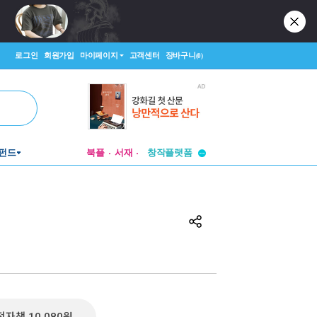
로그인
회원가입
마이페이지
고객센터
장바구니
(0)
투비컨티뉴드
펀드
북플
서재
창작플랫폼
투비컨티뉴드