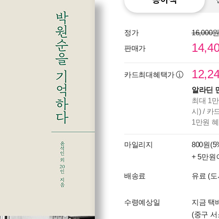
정가
16,000
14,4
판매가
12,2
카드최대혜택가
알라딘 
최대 1만
시) / 
1만원 
마일리지
800원(5
+ 5만원
배송료
유료 (도
수령예상일
지금 택
(중구 서