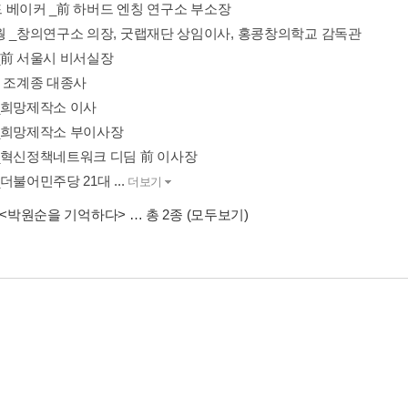
 베이커 _前 하버드 엔칭 연구소 부소장
웡 _창의연구소 의장, 굿랩재단 상임이사, 홍콩창의학교 감독관
_前 서울시 비서실장
前 조계종 대종사
_희망제작소 이사
_희망제작소 부이사장
_혁신정책네트워크 디딤 前 이사장
더불어민주당 21대 ...
더보기
<박원순을 기억하다>
… 총 2종
(모두보기)