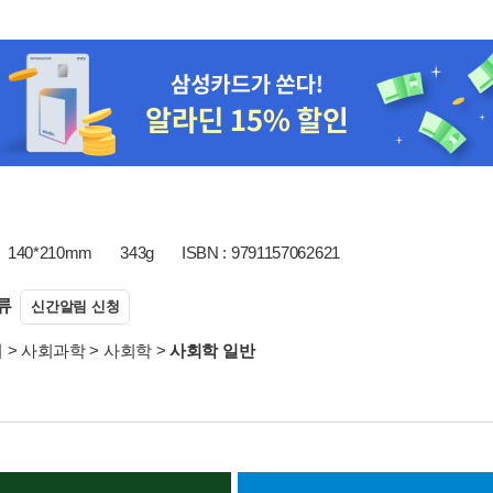
140*210mm
343g
ISBN : 9791157062621
류
신간알림 신청
서
>
사회과학
>
사회학
>
사회학 일반