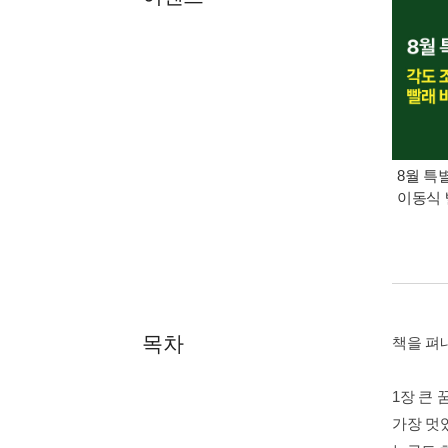
8월 특
이동식 
목차
책을 펴
1장 큰 
가장 멋