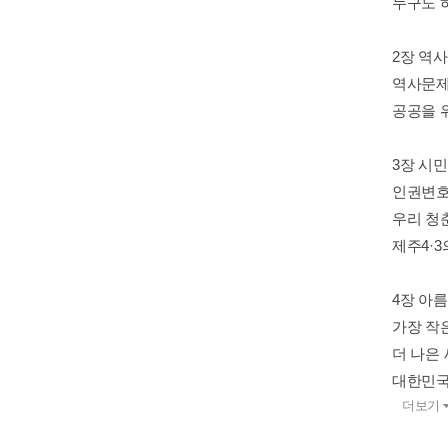
누구도 
2장 역
역사문제
공공을 
3장 시
인권변호
우리 청
제주4·
4장 아
가장 작
더 나은 
대한민국 
더보기