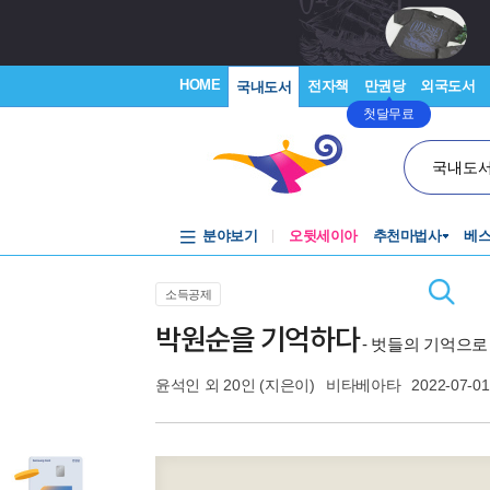
HOME
전자책
만권당
외국도서
국내도서
첫달무료
국내도
분야보기
오뒷세이아
추천마법사
베
소득공제
박원순을 기억하다
- 벗들의 기억으로
윤석인 외 20인
(지은이)
비타베아타
2022-07-01