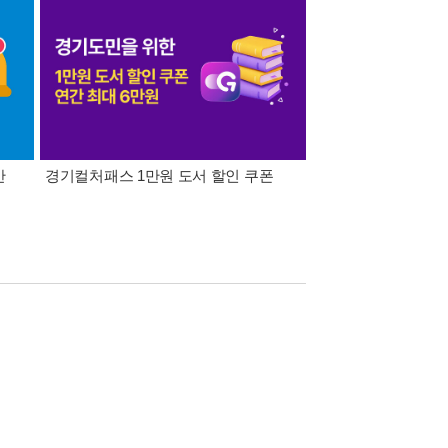
간
경기컬처패스 1만원 도서 할인 쿠폰
삼성카드가 쏜다! 알라