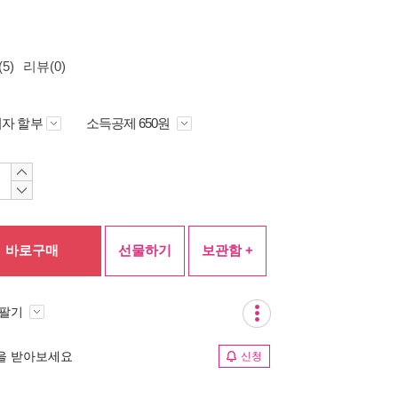
5)
리뷰(0)
자 할부
소득공제 650원
바로구매
선물하기
보관함 +
 팔기
림을 받아보세요
신청