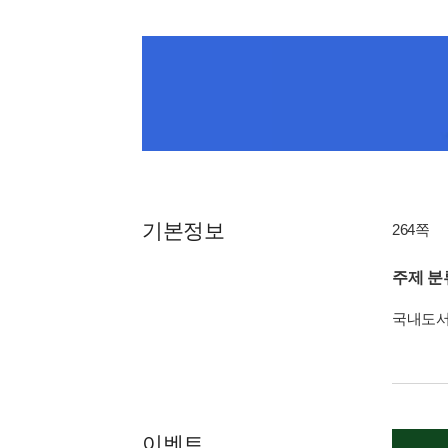
기본정보
264쪽
주제 분
국내도
이벤트