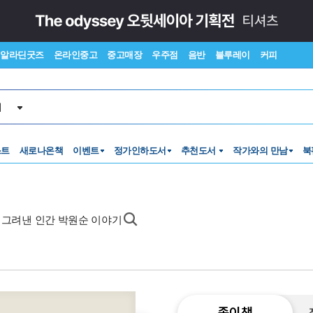
알라딘굿즈
온라인중고
중고매장
우주점
음반
블루레이
커피
서
스트
새로나온책
이벤트
정가인하도서
추천도서
작가와의 만남
북
 그려낸 인간 박원순 이야기
종이책