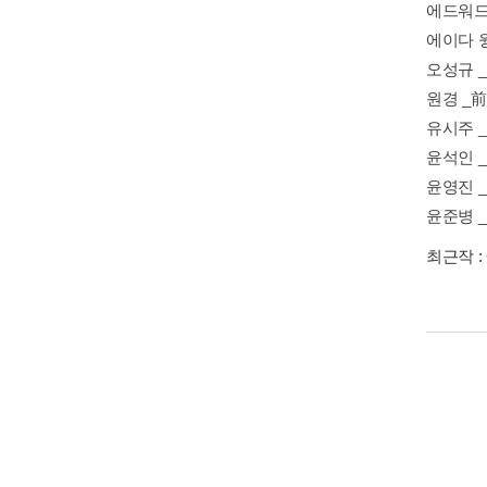
에드워드
에이다 
오성규 
원경 _
유시주 
윤석인 
윤영진 
윤준병 _
최근작 :