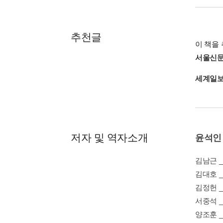
추천글
이 책을 
서울신
세계일
저자 및 역자소개
윤석인 
김남근 
김대호 
김정헌 _
서중석 
양조훈 