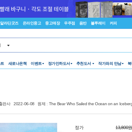
알라딘굿즈
온라인중고
중고매장
우주점
음반
블루레이
커피
서
스트
새로나온책
이벤트
정가인하도서
추천도서
작가와의 만남
북
출판사
2022-06-08
원제 : The Bear Who Sailed the Ocean on an Iceber
정가
13,800