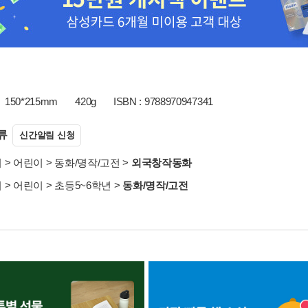
150*215mm
420g
ISBN : 9788970947341
류
신간알림 신청
서
>
어린이
>
동화/명작/고전
>
외국창작동화
서
>
어린이
>
초등5~6학년
>
동화/명작/고전