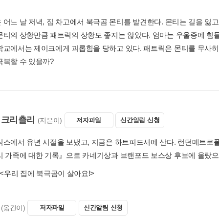
 어느 날 저녁, 집 차고에서 북극곰 몬티를 발견한다. 몬티는 길을 잃
몬티의 상황만큼 패트릭의 상황도 좋지는 않았다. 엄마는 우울증에 힘들어
학교에서는 제이크에게 괴롭힘을 당하고 있다. 패트릭은 몬티를 무사히
극복할 수 있을까?
 크리츨리
(지은이)
저자파일
신간알림 신청
식스에서 유년 시절을 보냈고, 지금은 하트퍼드셔에 산다. 런던메트로
리 가족에 대한 기록』으로 카네기상과 브랜포드 보스상 후보에 올랐으며,
<우리 집에 북극곰이 살아요!>
(옮긴이)
저자파일
신간알림 신청