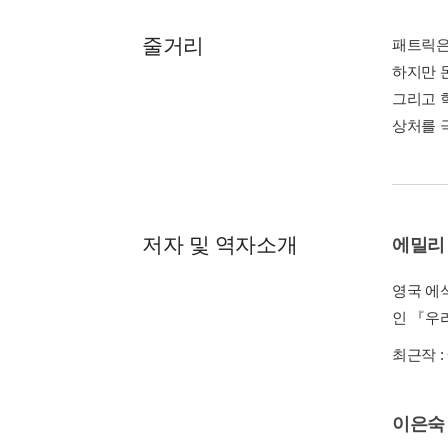
줄거리
패트릭은
하지만 
그리고 
상처를 
저자 및 역자소개
에밀리
영국 에
인 『우
최근작 :
이은숙