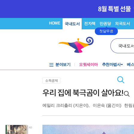
HOME
전자책
만권당
외국도서
국내도서
첫달무료
국내도
분야보기
오뒷세이아
추천마법사
베
소득공제
우리 집에 북극곰이 살아요!
에밀리 크리츨리
(지은이),
이은숙
(옮긴이)
한림