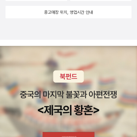
에 보이고, 조용히 앉아 책 읽기 좋아하는 사람들이 종종 찾는 발자크
중고매장 위치, 영업시간 안내
의 집 한적한 정원에서 넌지시 바라보이는 에펠탑. 몇 번을 봐도 질리
지 않는 묘한 매력의 파리 명소들이지만, 여유를 만끽하고 싶은 날이
면 생 마르땅 운하와 페르 라쉐즈 묘지 등 파리지앵이 파리지앵을 만
나는 그들만의 명소를 향합니다. ◇ ‘벨 에포크’, 아날로그 파리 여행
영화 <미드나잇 인 파리Midnight in Paris>에서 주인공 길Gill은 마
차를 타고 시간 여행을 떠납니다. 19세기 말부터 20세기 초, 프랑스
문화 예술의 전성기라 불리는 ‘벨 에포크La Belle Epoque’ 시대로.
파티장 문을 열자 헤밍웨이가 술을 마시고 있고, 자신이 제일 좋아하
는 콜 포터가 노래를 부릅니다. 자신의 글을 보여주기 위해 거트루드
스타인의 살롱에 갔다가 아드리아나를 보고 첫 눈에 반하지만, 하필
이면 그녀는 피카소의 애인. 이렇게 이름만 들어도 입이 떡 벌어지는
예술가들의 시대라니요. 다행히도 아날로그 파리 여행은 여전히 현재
진행형입니다. 어니스트 헤밍웨이와 거트루드 스타인, 반 고흐의 아
파트, 피카소와 달리 미술관, 그리고 당시 예술에 인생을 건 화가와 작
가들의 열정이 가득했던 파리지앵 카페들까지. 파리를 찾는 이들에게