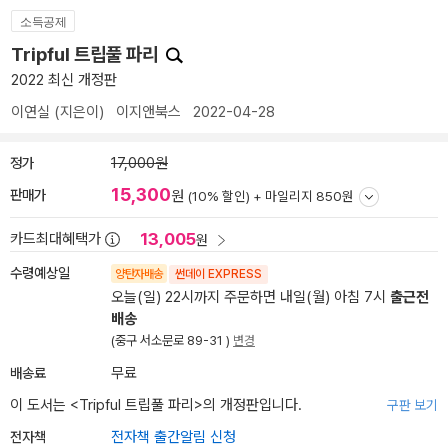
소득공제
Tripful 트립풀 파리
2022 최신 개정판
이연실
(지은이)
이지앤북스
2022-04-28
정가
17,000원
15,300
판매가
원
(10% 할인) +
마일리지 850원
13,005
카드최대혜택가
원
수령예상일
양탄자배송
썬데이 EXPRESS
오늘(일) 22시까지 주문하면 내일(월) 아침 7시
출근전
배송
(중구 서소문로 89-31 )
변경
배송료
무료
이 도서는 <
Tripful 트립풀 파리
>의 개정판입니다.
구판 보기
전자책
전자책 출간알림 신청