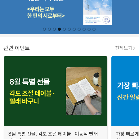
관련 이벤트
전체보기
8월 특별 선물. 각도 조절 테이블 · 이동식 빨래
가장 빠르게