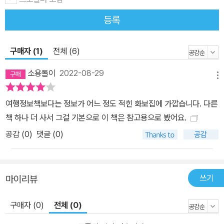
을 열심히 담고, 파리에서 태어나고 자란 로컬들이 직접 운영하는 동
등록
네 투어에도 참가해 그들의 일상 이야기를 귀담아듣고 이 책에 녹아
내었습니다. 한국 여행자들에게 파리 소개를 부탁하며 직접 만난 현
지인들의 인터뷰 글을 통해, 정확한 정보는 물론 그들의 마음까지도
구매자 (1)
전체 (6)
잘 전달하고자 했습니다. 파리지앵만이 소개할 수 있는 숨겨진 핫스
소용돌이
2022-08-29
폿 등을 담은 이 책을 통해 여행의 즐거움을 발견할 수 있는 다양한 방
메뉴
법들을 만나보시길 바랍니다. 출판사 서평 “파리지앵이 되는 것은 파
여행정보책보다는 정보가 어느 정도 적힌 화보집에 가깝습니다. 다른
리에서 태어나는 것이 아니라, 파리에서 ‘다시’ 태어나는 것이다.” ◇
책 하나 더 사서 그걸 기본으로 이 책은 참고용으로 봤어요.
파리지앵, 평범한 일상도 특별하게 만드는 그들만의 라이프 스타일
공감 (
0
)
댓글 (0)
파리가 여행자들의 성지로 꾸준한 인기를 이어오는 동안 ‘파리지
앵’은 시크함의 대명사로 자리매김했습니다. 물론 그 이미지는 텔레
비전이나 잡지 등을 통해 보여지는 그들의 세련된 겉모습 때문만은
아닐 것입니다. 직접 파리를 가 본 사람만이 느낄 수 있는, 평범한 일
쓰기
마이리뷰
상을 특별하게 만들 줄 아는 그들만의 라이프 스타일을 담았습니다.
구매자 (0)
전체 (0)
하루 건너 하루는 먹구름이 가득한 겨울에도 우산을 쓰지 않은 채 축
축한 빗솟을 무심하게 걷는 파리지앵들, 구름 사이로 새나오는 실낱