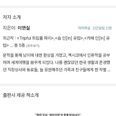
음까지도 잘 전달하고자 했다.
저자 소개
지은이:
이연실
저자파일
신간알림 신청
최근작 :
<Tripful 트립풀 파리>
,
<숍 인[!n] 유럽>
,
<카페 인[!n] 유
럽>
… 총 5종
(모두보기)
문학을 통해 남미에 대한 환상을 가졌고, 멕시코에서 인류학을 공부
하며 세계여행을 꿈꾸게 되었다. 나름 괜찮았던 한국 생활과 존경했
던 직장상사와 동료들, 늘 응원해주던 가족과 친구들에게 한 작별 인
사가 이렇게 오랜 이별이 될 줄은. 800일이 넘는 배낭여행 도중 뜬금
없이 승무원이 되었고, 5년에 가까운 비행을 하며 더 이상 몇 개의 나
라를 가봤는지 세는 일도 없어졌다. 여행에 지칠 때쯤 정착한 파리에
출판사 제공 책소개
서 여전히 여행을 하고 있다.