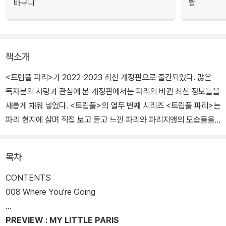
바구니
합
책소개
<트립풀 파리>가 2022-2023 최신 개정판으로 출간되었다. 많은
독자분의 사랑과 관심에 본 개정판에서는 파리의 바뀐 최신 정보들을
새롭게 채워 넣었다. <트립풀>의 열두 번째 시리즈 <트립풀 파리>는
파리 현지에 살며 직접 보고 듣고 느낀 파리와 파리지앵의 모습들을
조금 더 가까이, 그리고 조금 더 깊고 정확하게 담았다.
목차
파리에 살며 틈틈이 카메라를 들고 나선 저자는 꾸미지 않아도 멋스
러운 파리의 민낯을 열심히 담고, 파리에서 태어나고 자란 로컬들이
CONTENTS
직접 운영하는 동네 투어에도 참가해 그들의 일상 이야기를 귀담아듣
008 Where You're Going
고 이 책에 녹아내었다. 한국 여행자들에게 파리 소개를 부탁하며 직
접 만난 현지인들의 인터뷰 글을 통해, 정확한 정보는 물론 그들의 마
PREVIEW : MY LITTLE PARIS