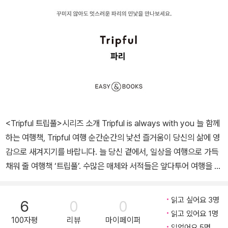
<Tripful 트립풀>시리즈 소개 Tripful is always with you 늘 함께
하는 여행책, Tripful 여행 순간순간의 낯선 즐거움이 당신의 삶에 영
감으로 새겨지기를 바랍니다. 늘 당신 곁에서, 일상을 여행으로 가득
채워 줄 여행책 ‘트립풀’. 수많은 매체와 서적들은 앞다투어 여행을 이
야기합니다. 하지만 이러한 정보의 홍수 속에도 저마다 여행을 바라
보는 의미와 이유가 다르기에, 정작 ‘여행’의 정답을 말하는 이는 없습
읽고 싶어요 3명
6
0
0
니다. 다만 여행을 앞두고, 혹은 여행을 떠올리며 갖게 되는 ‘감정의
읽고 있어요 1명
100자평
리뷰
마이페이퍼
궤’가 존재함에는 이견이 없어 보입니다. 여행이 전하는 ‘설렘’과 ‘즐
읽었어요 5명