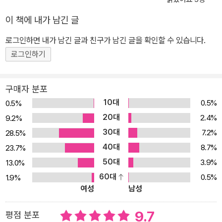
거움’, 나아가 여행을 통해 얻게 되는 일상에서의 ‘영감’ 등 말입니다.
이 책에 내가 남긴 글
여행책 브랜드 이지앤북스EASY&BOOKS의 <트립풀 Tripful>은
여행의 정답이 아닌, ‘여행의 즐거움’을 발견할 수 있는 다양한 방법들
로그인하면 내가 남긴 글과 친구가 남긴 글을 확인할 수 있습니다.
을 제시합니다. 저마다 여행의 방식은 다르지만, 그 곳에서 보고, 듣
로그인하기
고, 느낀 ‘즐거움 가득한’ 여행의 장면들을 함께 나누고자 합니다. * T
ripful = Trip + Full of 제호 <트립풀>은 ‘여행’을 의미하는 트립(Tri
구매자 분포
p)에 ,‘~이 가득한’이란 뜻의 접미사 풀(-ful)을 붙여 만든 합성어입
10대
0.5%
0.5%
니다. ◇ <트립풀>만의 큐레이션, 기존 여행 가이드북이 보인 방식
20대
2.4%
9.2%
을 탈피 단순히 보고, 먹고, 자는 소개가 주인 기존 가이드북의 형식을
30대
7.2%
28.5%
벗었습니다. ‘무엇을’ 보다는, ‘어떻게’와 ‘왜’에 집중했습니다. 실제
40대
여행자들의 시선으로 바라보고, 그곳의 매력을 다양하게 해석하고 느
8.7%
23.7%
끼는 현재의 여행 트렌드와 발맞추었습니다.다릅니다. 단순한 명소
50대
3.9%
13.0%
방문이 아닌 해당 스폿을 즐기는 방법과 그 속에 숨겨진 이야기를, 줄
60대
0.5%
1.9%
여성
남성
서서 먹을 만큼 유명한 식당에서 ‘왜’ 먹어야 하는지를, 단순 유행 아
이템 쇼핑이 아닌 현지인들의 라이프 스타일을 엿볼 수 있는 그들만
9.7
평점 분포
의 숍을 함께 소개합니다.사진과 텍스트의 지루하고 반복적인 나열보