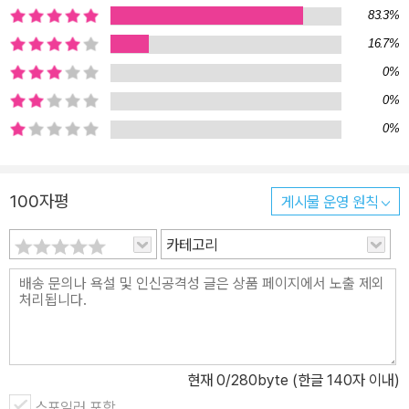
다는 각각의 매력과 장점을 드러낼 수 있는 텍스트 편집과 디자인 레
83.3%
이아웃, 이미지 등 <트립풀>만의 큐레이션을 통해 여행자와 여행지
16.7%
에 더욱 집중, 여행의 깊이를 한껏 더합니다. ◇ 현지인처럼 가볍게,
0%
트렌디한 여행책 <트립풀>은 가볍고 얇으면서도 감각적인 디자인의
0%
여행책입니다. 130 페이지 내외의 콤팩트한 분량은 어디든 가볍게 들
0%
고 여행할 수 있게 합니다. 표지는 여행지의 일상에서 포착할 수 있는
감각적인 장면을 담아 소장하고 싶은 욕구를 더합니다. 낯선 곳에서
이방인처럼 여행하는 것이 아닌, 현지인처럼, 현지인의 삶을 체험하
100자평
게시물 운영 원칙
고 돌아오는 여행을 즐길 수 있도록 <트립풀>이 안내합니다. <Tripf
카테고리
ul 파리> 소개 파리의 진정한 매력을 느끼는 시간! <트립풀 파리>가
2022-2023 최신 개정판으로 출간되었습니다. 많은 독자분의 사랑
과 관심에 본 개정판에서는 파리의 바뀐 최신 정보들을 새롭게 채워
넣었습니다. <트립풀>의 열두 번째 시리즈 <트립풀 파리>는 파리 현
지에 살며 직접 보고 듣고 느낀 파리와 파리지앵의 모습들을 조금 더
가까이, 그리고 조금 더 깊고 정확하게 담았습니다. 파리에 살며 틈틈
현재
0
/280byte (한글 140자 이내)
이 카메라를 들고 나선 저자는 꾸미지 않아도 멋스러운 파리의 민낯
스포일러 포함