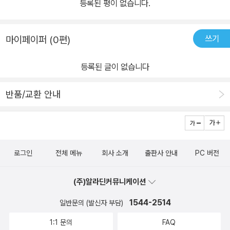
등록된 평이 없습니다.
같은 햇살을 혹여 놓칠까 볕 좋은 카페 테라스의 테이블을 두고 보이
지 않는 눈치싸움을 벌이지만, 정작 맑은 날의 확률이 가장 높은 7,8
월이면 한 달이 넘는 휴가를 떠나고 도시 전체를 안면도 없는 관광객
쓰기
마이페이퍼 (0편)
들에게 내어주는 관대한 사람들, 고상하다 못해 복잡하기로 소문난
등록된 글이 없습니다
프랑스의 식사 예절에 개혁이라고 일으키듯, 다 먹고 난 접시에 남은
소스를 아무렇게나 뜯은 바게트 조각으로 ‘싹싹’ 발라 먹는 그들. 어쩌
반품/교환 안내
면, 파리지앵들의 삶은 ‘모순투성이’라는 수식어와도 잘 어울리는 것
같습니다. ◇ 파리지앵이 파리를 즐기는 은밀한 방법 파리의 어떤 명
소든 마찬가지입니다. 지하철에서 내리는 순간 수많은 인파에 떠밀려
어느새 목적지에 도달해 있곤 합니다. 에펠탑 열쇠고리를 파는 장사
꾼이 능숙한 한국어로 말을 걸어와 반갑다가도, 잠시라도 정신줄을
로그인
전체 메뉴
회사 소개
출판사 안내
PC 버전
놓았다가는 소매치기에게 본의 아닌 선심을 베풀고 마는 이상한 마력
의 도시입니다. 관광객들이 파리의 환상과 현실의 경계선을 아슬아슬
(주)알라딘커뮤니케이션
하게 줄타기 하는 동안 파리지앵들은 파리의 보물들이 손에 닿을 듯
1544-2514
일반문의 (발신자 부담)
닿지 않는 곳에서 줄다리기를 합니다. 오랜만에 찾은 퐁피두 현대 미
1:1 문의
FAQ
술관에서 전시회를 감사하고 옥상에 다다르나 노트르담 성당이 한 눈