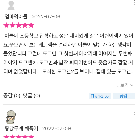
메뉴
엄마와아들
2022-07-06
아들이 초등학교 입학하고 정말 재미있게 읽은 어린이책이 있어
요.웃으면서 보는게... 책을 멀리하던 아들이 맞는가 하는생각이
들었답니다.그런데.도그맨 그 첫번째 이야기에 이어지는 두번째
이야기.도그맨2 : 도그맨과 납작 피티이번에도 웃음가득 깔깔 거
리며 읽었답니다. 도착한 도그맨2를 보더니..집에 있는 도그맨1
을 찾기 시작하더니 금새 찾아와서 읽기 시작하더라구요그리곤 1
더보기
화에서 이어지는 이야기 도그맨 2화기다렸다는 듯이 읽어 내려
공감 (
0
)
댓글 (0)
갑니다 :) 물론 도그맨1을 읽지 못한 어린이라도도그맨의 지금까
지 이야기를 친절하게 알려주니 걱정할 필요는 없어요. 눈에 쏙
들어오는 그림과 글.그리고 중간 중간 마다 나오는 팔랑 팔랑 애
메뉴
니메이션왼손으로 책을 잡곤 오른손으로 팔랑 팔랑.무한 반복 팔
황당무계 깨죽이
2022-07-09
랑 팔랑을 보고 있자니학창시절이 생각나기도 합니다.교과서에