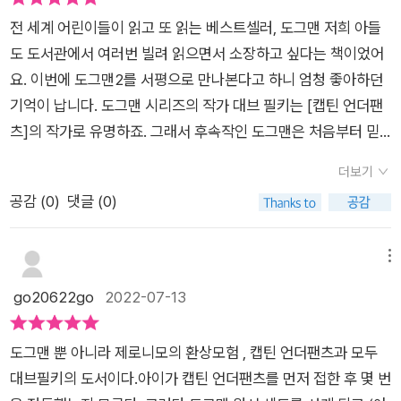
그림을 그려서 움직이는 그림을 완성한걸 보고 어찌나 신기했던
전 세계 어린이들이 읽고 또 읽는 베스트셀러, 도그맨 저희 아들
지...도그맨에도 그런 상상력이 가득 담겨 있으니재미와 함께 상
도 도서관에서 여러번 빌려 읽으면서 소장하고 싶다는 책이었어
상력 자극 받기에도 좋은것 같더라구요. 도그맨 캐릭터도 캐
요. 이번에 도그맨2를 서평으로 만나본다고 하니 엄청 좋아하던
릭터지만...납작 피티 캐릭터도 정말 웃긴것 같아요.도그맨1에 이
기억이 납니다. 도그맨 시리즈의 작가 대브 필키는 [캡틴 언더팬
어 도그맨2깔깔깔 웃는 아이의 웃음소리가 지금도 귓가에 맴보
츠]의 작가로 유명하죠. 그래서 후속작인 도그맨은 처음부터 믿
는것 같네요 어린이책 읽은 다음에는 똥손도 쉬운 캐릭터 그리
고 보는 책이었습니다. 도그맨은 그저 재미있기만 한 책이 아니에
기도 한번 따라해 보려구요.진짜 똥손도 그리기 쉬워보여요
더보기
요. 미국에서는 초등학교 필독서로 지정되기도 했는데요, 도그맨
~ 책 받고 읽고 또 읽었던 도그맨2당연히 도그맨3가 기다려 질
공감 (
0
)
댓글 (0)
시리즈를 관통하는 '선한 행동이 악을 이긴다'는 주제와 어린이
수 밖에 없어요.이제 곧 도그맨3가 나온다고 하니... 다음주에 서
의 순수함과 아기 고양이 피티를 통해 진정한 영웅의 가치, 사랑,
점으로 달려가려구요~
우정, 관용, 정의 등의 보편적인 가치를 알려주는 책이기 때문입
메뉴
니다. 도그맨2는 책 전체에 작가의 유머러스함이 잔뜩 베어 있
go20622go
2022-07-13
습니다. 작가와 번역가 소개부터 웃음을 자아내고 있어요. 도
그맨은 개 머리에 사람 몸을 한 경찰관으로 악당으로부터 도시의
도그맨 뿐 아니라 제로니모의 환상모험 , 캡틴 언더팬츠과 모두
평화를 지키는 영웅입니다. 세계 정복을 꿈꾸는 사악한 악당이자
대브필키의 도서이다.아이가 캡틴 언더팬츠를 먼저 접한 후 몇 번
천재 발명가 고양이 피티와 벌이는 아슬아슬한 대결과 염력을 사