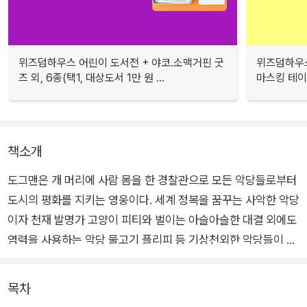
위즈덤하우스 어린이 도서전 + 야코.소맥거핀 굿
위즈덤하우스
즈 외, 6종(택1, 대상도서 1만 원 ...
마스킹 테이프
책소개
도그맨은 개 머리에 사람 몸을 한 경찰관으로 모든 악당들로부터
도시의 평화를 지키는 영웅이다. 세계 정복을 꿈꾸는 사악한 악당
이자 천재 발명가 고양이 피티와 벌이는 아슬아슬한 대결 외에도
염력을 사용하는 악당 물고기 플리피 등 기상천외한 악당들이 등
장해 눈을 뗄 수 없는 재미와 모험을 선사한다.
목차
도그맨 시리즈 첫 번째 이야기 『도그맨 ① 핫도그의 침공』에서는