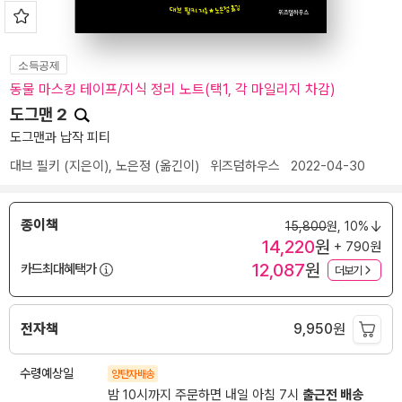
소득공제
동물 마스킹 테이프/지식 정리 노트(택1, 각 마일리지 차감)
도그맨 2
도그맨과 납작 피티
대브 필키
(지은이),
노은정
(옮긴이)
위즈덤하우스
2022-04-30
종이책
15,800
원,
10%
14,220
원
+ 790원
12,087
원
카드최대혜택가
더보기
전자책
9,950
원
수령예상일
양탄자배송
밤 10시까지 주문하면 내일 아침 7시
출근전 배송