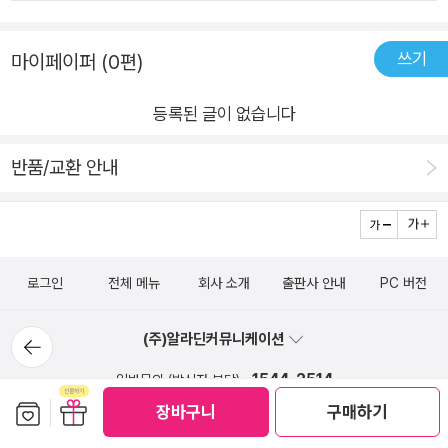
어 보여도 절대 보지 않겠다며.... 애니메이션도 안보고;;;어이가
는 걸 알고종이로 '납작 피티를' 만들고 탈옥하는데, 의도치 않게
없어서 포기하는 찰라에 아직 조카가 보지 않은 책<도그맨>시
납작 피티가 못된 악당이 되지요.​그리고 납작 피티가 도그맨을 없
쓰기
마이페이퍼 (0편)
리즈를 내밀며~ 이거 한번 볼래? '그래? 그럼 한 번만 본다~~'
애는 과정에서 '뿌리면 살아나'로 티라노사우르스 뼈다귀가 살아
그러더니 지금은 손에서 놓지 못하고 보고 보고 또 보고 또 보고
나도그맨을 공격하게 되어요.​​​이처럼 2권에서는 의도치 않게 악
등록된 글이 없습니다
있다~^^역쉬!!! 인기 있는 책은 다 이유가 있다니깐!!!(알고보
당들이 탄생하여도그맨 vs 악당, 악당 vs 악당의한치 앞도 알 수
니.... 조카는 빤스맨 이후로 도그맨도 봤다고 한다.. 물론 위즈덤
반품/교환 안내
없는 대결이 펼쳐진답니다. ​​​​이번에 저희 아이가 책을 읽으면서 가
하우스에서 나온책인 아닌.... 예전 도그맨) 2018년에 다른 출
장 신선했던 부분이 바로 도그맨이 공룡화석을 물리치는 부분이
판사에서도 3권까지 나왔다가 멈췄다;;;그리고현재 위즈덤하우
었고 해요.​​공룡화석이 살아나 도그맨을 공격할 때,도그맨은 무서
스에서 다시 도그맨은 3권까지 나왔고원서로는 10권까지니깐 번
워했죠.하지만 이내 공룡화석이'단지 뼈다귀다'라는 사실을 깨달
역본 쭉쭉 나올꺼라 예상하며~ 얼른 얼른 나와라^^ 기대하고 있
은 도그맨은더이상 두려워하지 않고, 개의 버릇으로공룡화석을
로그인
전체 메뉴
회사 소개
출판사 안내
PC 버전
다. 도그맨과 빤스맨의 작가이신 대브필키라는 분에 대한 설명
햝기 시작합니다.'츠릅츠릅츠릅'​​​악당을 이런식으로 물리치다니제
이 책 뒷면에 나와 있는데..어릴때 ADHD와 난독증을 격으며 학
뒤로가
(주)알라딘커뮤니케이션
가 봐도 황당무계하다고느껴지는 부분이였죠.​그러나 이러한 도
기
교생활을 적응하기 힘들어서수업시간에 복도에 앉아서 그림을
그맨의 엉뚱한 상상력과 재치는도그맨에서만 볼 수 있기에아이
1544-2514
일반문의 (발신자 부담)
그리다 책을 만들게 되었다는 이야기가 나온다. 개인적으로 선
들에게 지금까지도 사랑받고 인기 있는게 아닐까 생각해 봅니다. ​
보관함담기
선물하기
장바구니
구매하기
천적질병으로 인해 좌절하는 부모와 아이들을 보면 마음이 아픈
1:1 문의
FAQ
도그맨에서는 도그맨과 악당들과의 대결뿐 만 아니라 곳곳에 숨
데..다양한 환경과 질병을 이겨내고성공? 하는 모습을 보면 기분