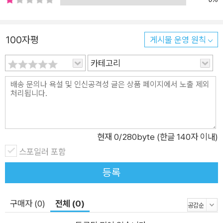
뗄 수 없는 모험이 펼쳐집니다. 평소에는 경찰 서장에게 구박받는
말썽쟁이지만, 누군가를 구하는 일이라면 절대로 물러서지 않는
따뜻한 마음과 용기를 지닌 도그맨의 대활약을 기대해도 좋습니
100자평
게시물 운영 원칙
다. 어린이들은 도그맨을 통해 선한 마음과 선한 행동에 세상을
바꾸는 강력함 힘이 있음을 배울 수 있습니다. 정체를 알 수 없는
카테고리
알쏭달쏭 수상한 악당부터 악당 피티에 버금가는 납작 피티까지
도그맨 VS 악당, 악당 VS 악당 최후 승자는 누가 될까? 도그맨
시리즈 첫 번째 이야기 『도그맨 ① 핫도그의 침공』에서는 새로운
영웅 도그맨의 탄생과 악당 고양이 피티와의 전면 대결을 다루었
다면, 두 번째 이야기 『도그맨 ② 도그맨과 납작 피티』에서는 누
현재
0
/280byte (한글 140자 이내)
구도 의도하지 않았던 악당들이 탄생해 도그맨 VS 악당, 악당 V
스포일러 포함
S 악당의 예측할 수 없는 대결이 펼쳐집니다. 도그맨과 경찰서 식
등록
구들은 서장님의 생일을 맞아 파티를 계획합니다. 그런데 평소에
자주 깜빡깜빡하고 외로움을 잘 타는 서장님을 위해 준비한 ‘뇌
구매자 (0)
전체 (0)
좋아 알약’과 평범한 물고기가 의도치 않게 수상한 악당을 탄생시
킵니다. 또한 고양이 교도소에 있는 피티는 누군가 자신을 흉내