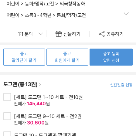
어린이
>
동화/명작/고전
>
외국창작동화
어린이
>
초등3~4학년
>
동화/명작/고전
선물하기
공유하기
중고
중고
중고 등록
알라딘에 팔기
회원에게 팔기
알림 신청
도그맨 (총 13권)
신간알림 신청
[세트] 도그맨 1~10 세트 - 전10권
판매가
145,440
원
[세트] 도그맨 9~10 세트 - 전2권
판매가
30,600
원
도그맨 10 - 도그맨과 깔때기맨