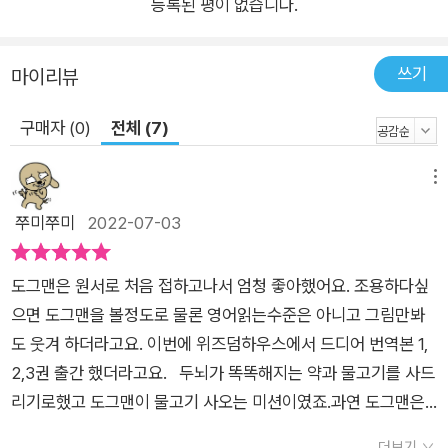
등록된 평이 없습니다.
내는 걸 알고 종이로 ‘납작 피티’를 만들어 놓고 탈옥하는데, 의도
치 않게 납작 피티가 ‘뿌리면 살아나’ 스프레이로 살아나 엄청난
쓰기
마이리뷰
악당이 됩니다. 수상한 악당을 잡으려는 피티는 ‘사랑 뿜뿜 광선
총’으로 사람들의 마음과 보물을 빼앗고, 납작 피티는 도그맨을
구매자 (0)
전체 (7)
없애기 위해 ‘뿌리면 살아나’로 티라노사우루스 뼈다귀를 되살려
내고, 수상한 악당은 납작 피티에게서 보물 상자를 빼앗기 위해
메뉴
엄청난 염력으로 물건을 움직이며 사람들을 공포와 혼란에 빠뜨
쭈미쭈미
2022-07-03
립니다. 그야말로 도시 한 가운데에서 한바탕 싸움이 벌어지는데,
도그맨은 단점으로 지적 받았던 습관들을 통해 의외의 변수를 만
들어 냅니다. 과연 최후 승자는 누가 될까요? “책 읽기 싫어하는
도그맨은 원서로 처음 접하고나서 엄청 좋아했어요. 조용하다싶
아이의 인생을 바꿔 준 책!” 어린이들에게 독서의 즐거움을 알려
으면 도그맨을 볼정도로 물론 영어읽는수준은 아니고 그림만봐
주는 마력의 책! 이 책을 먼저 읽은 전 세계 독자들의 아마존 리뷰
도 웃겨 하더라고요. 이번에 위즈덤하우스에서 드디어 번역본 1,
를 찾아보면 ‘아이들이 읽고 또 읽는 책’, ‘다음 권을 목 빠지게 기
2,3권 출간 했더라고요. 두뇌가 똑똑해지는 약과 물고기를 사드
다리는 책’, ‘읽을 때마다 웃음 폭탄이 터지는 책’이라는 리뷰를 어
리기로했고 도그맨이 물고기 사오는 미션이였죠.과연 도그맨은
렵지 않게 찾아볼 수 있습니다. 특히 어린 자녀가 있는 부모들의
물고기를 잘 사올수 있을지 ! 읽어보시고요. 스토리 뿐만아니라 2
더보기