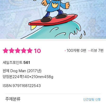
10
100자평 0편
리뷰 7편
세일즈포인트
561
원제 Dog Man (2017년)
양장본
224쪽
140*210mm
458g
ISBN 9791168122543
주제분류
신간알림 신청