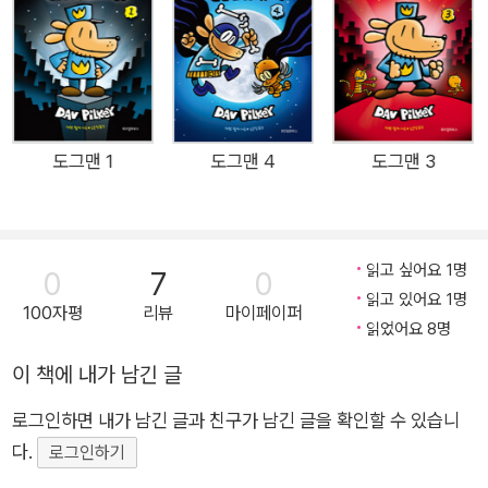
꾸는 사악한 악당이자 천재 발명가 고양이 피티와 벌이는 아슬아
슬한 대결 외에도 염력을 사용하는 악당 물고기 플리피, 악당 피
티에 버금가는 악랄함으로 똘똘 뭉친 납작 피티, 되살아난 티라노
사우루스의 화석 공룡 뼈다귀 등 기상천외한 악당들이 등장해 눈
을 뗄 수 없는 재미와 모험을 선사합니다. 또한 「도그맨」 시리즈
는 단순히 재미있기만 한 책이 아니라 「스쿨 라이브러리 저널」,
도그맨 1
도그맨 4
도그맨 3
「퍼블리셔스 위클리」, 「북리스트」 「커커스 리뷰」, 「뉴욕 타임스」
등 미국의 주요 서평 매체에서 극찬한 초등학교 필독 도서이기도
합니다. 시리즈 전체를 관통하는 ‘선한 행동이 악을 이긴다’라는
읽고 싶어요 1명
0
7
0
주제뿐만 아니라 어린아이의 순수함과 지혜를 지닌 아기 고양이
읽고 있어요 1명
100자평
리뷰
마이페이퍼
리를 피티를 통해 진정한 영웅으로 거듭나는 도그맨과 자신의 과
읽었어요 8명
거와 마주하는 악당 피티의 변화와 성장을 통해 어린이들에게 사
이 책에 내가 남긴 글
랑, 우정, 친절, 관용, 정의 등 보편적인 가치를 알려 주는 책이기
도 합니다. 오랫동안 다수의 어린이책을 우리말로 옮겨 온 노은정
로그인하면 내가 남긴 글과 친구가 남긴 글을 확인할 수 있습니
번역가는 「도그맨」 시리즈가 “세계 명작들과 비교해도 부끄러울
다.
로그인하기
것이 없을 만큼 깊이 있고 감동적인 훌륭한 작품”이라고 말합니