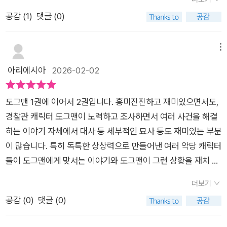
리뷰가 많이 달려 있는데, ‘아이가 게임이나 컴퓨터가 아닌 책을
권은 손이 굉장히 바쁘게 움직이지만 생동감 느껴지도록 되어있
공감 (
1
)
댓글 (0)
읽고 흥분하는 모습을 보고 감동했다’, ‘처음에는 너무 가볍다고
더라고요.앞뒤로 펄럭이면 움짤처럼 느껴지도록 중간 중간 그려
생각했는데 뒤로 가면 갈수록 보편적인 가치와 교훈을 담은 좋은
져있어요. 초등학생땐 교과서 하단에 그려놓고 짝꿍이랑 웃으면
책이었다’, ‘아이가 책 읽기를 너무 싫어해 고민하고 있었는데, 학
서 놀았던 시절이 생각나네요. 그만큼 도그맨은 초등친구들이라
메뉴
교 선생님이 「도그맨」을 권해 주었고 아이가 한 시간 넘게 독서를
면 재밌게 볼 꺼예요. 실패 0% 소장각ㅎ 생일파티 선물을 시작으
아리에시아
2026-02-02
할 만큼 놀랍게 변했다’ 등의 인상적인 리뷰를 찾아볼 수 있습니
로 악당들이 3마리나 등장하거든요.그리고 악당들이 사용하는
다. 「도그맨」 시리즈는 어린이가 직접 쓰고 그린 만화라는 콘셉트
아이템들은 신기하면서도 웃겨요.도그맨과 그의 일행들은 어떻
도그맨 1권에 이어서 2권입니다. 흥미진진하고 재미있으면서도,
를 그대로 살린 재미있는 편집에, 애니메이션의 원리를 적용한
게 이를 해결할지 몰입하면서 보게되더라고요. 피티와 납작피티
경찰관 캐릭터 도그맨이 노력하고 조사하면서 여러 사건을 해결
‘팔락팔락 애니메이션’, 책 속 캐릭터를 쉽게 그리는 법을 담은 ‘똥
그리고 천재가 된 플리피 !진짜 악당을이 신박하더라고요. ㅎㅎ스
하는 이야기 자체에서 대사 등 세부적인 묘사 등도 재미있는 부분
손도 쉬운 캐릭터 그리기’ 등 활동 페이지가 곳곳에 담겨 있어 아
프레이 뿌리면 살아나거나 말을 잘 듣거나 ,사랑받거나 이런신기
이 많습니다. 특히 독특한 상상력으로 만들어낸 여러 악당 캐릭터
이들 누구나 쉽고 즐겁게 읽을 수 있습니다. 특히 그림책에서 읽
한거 있음 탐나기도하네요. 에필로그로 안 씻는 도그맨의 활약이
들이 도그맨에게 맞서는 이야기와 도그맨이 그런 상황을 재치 있
기물로 넘어가는 아이들, 책 읽기를 너무너무 싫어하는 아이들이
랄까요?ㅎㅎ피티의 감옥탈옥도 웃겼어요. 변기물막아서 물 가득
고 용감하게 해결하는 이야기 등도 좋았습니다. 내용 및 캐릭터와
독서의 즐거움을 알아가게 돕는 책입니다.
차올라서 창문넘어 갔거든요.ㅎㅎ아이랑 여름방학때 유튜브대신
더보기
잘 어울리는 그림도 좋았고, 그 외에도 전체적으로 재미있게 읽은
도그맨에 푹 빠지게 해 보세요 * 본 리뷰는 업체에서 무상으로 제
공감 (
0
)
댓글 (0)
시리즈입니다. 한 권을 읽으면 다른 권도 읽고 싶어지는 재미와
공받아 작성된 후기 입니다.
감동이 있는 책입니다.