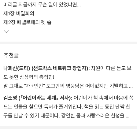
머리글 지금까지 무슨 일이 있었냐면…
새로운 영웅 도그맨의 탄생과 악당 고양이 피티와의 전면 대결을
제1장 비밀회의
다루었다면, 두 번째 이야기 『도그맨 ② 도그맨과 납작 피티』에서
제2장 페넬로페의 펫 숍
는 누구도 의도하지 않았던 악당들이 탄생해 도그맨 VS 악당, 악
당 VS 악당의 예측할 수 없는 대결이 펼쳐진다.
추천글
나희선(도티) (샌드박스 네트워크 창업자):
차원이 다른 듣도 보
도 못한 상상력의 총집합!
말 그대로 "개+인간" 도그맨의 영웅담은 어이없지만 기발하고 웃
프면서도 사랑스럽다.
김소영 (『어린이라는 세계』 저자):
어린이가 책 속에서 마음에 쏙
만약 도그맨이 유튜버라면 구독과 좋아요, 알람 설정까지 당장 하
드는 인물을 찾으면 독서가 즐거워진다. 책을 읽는 동안 단짝 친
러 갈 테다.
구를 만날 수 있기 때문이다. 강인한 몸과 사랑스러운 천성을 가
세계 최강 개 머리 경찰 도그맨 만만세!
진 ‘도그맨’은 어린이는 물론이고 어른도 반할 수밖에 없는 인물
이제부터 도티의 최애 히어로는 도그맨이다.
이다. 어떤 사건도 두려워하지 않고 끈질기게 해결하며 낙천적인