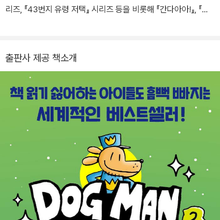
리즈, 『43번지 유령 저택』 시리즈 등을 비롯해 『간다아아!』, 『여
우지만 호랑이입니다』, 『워터 프로텍터』 등 이루 꼽을 수 없을 만
큼 많은 책들을 우리말로 옮겼습니다.
출판사 제공 책소개