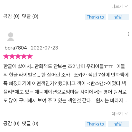
고 종이로 '납작 피티'를 만들어 놓고 탈옥하는데, '뿌리면 살아나'
애니메이션 제작 확정​대부분 친구들이 도그맨을 읽게 된 계기가
피티’를 만들어 놓고 탈옥하는데, 의도치 않게 납작 피티가 ‘뿌리
더보기
스프레이로 진짜 살아나 엄청난 악당이 된다는 것입니다. '뿌리면
원서로 접하면서 일거예요.원서도 참 재미있었지만 위즈덤하우
면 살아나’ 스프레이로 살아나 엄청난 악당까지 된다.아이들은 만
공감 (
0
)
댓글 (0)
살아나' 스프레이가 책에서 꽤 큰 역할을 담당하고 있는데, 그건
스에서 도그맨 번역본 1권이 출간되면서아이들의 입소문으로 도
화책을 한 번만 읽는 것이 아니라 수시로 들춰보는 습관을 가지고
직접 책을 읽으며 확인해보세요. 도그맨 2권의 마지막 부분. 함
그맨의 인기를 실감할 수 있었어요.​원서와는 또다른 재미와 감동
있는 것 같다.내 아이도 도그맨 이 책을 펼쳐보고 또 펼쳐보고 재
부로 베끼면 절대 안 될 것 같은 분위기죠. 아이들의 마음과 필체
을 선사하는 번역본은저학년에서 고학년 아이들까지마음을 사로
메뉴
밌다며 키킥 거리기까지 했다.도그맨에겐 악당과 악당을 해결하
가 고스란히 느껴져 정감가는 부분이에요. 책 속의 등장인물을
잡았답니다.​​​2권 서두에서는 1권에서 일어났던지난일에 대해 간
bora7804
2022-07-23
는 도그맨이 있어서 더 재밌기도 하지만작가만의 특유의 웃음 코
따라 그려볼 수 있는 팁도 있습니다. 마음에 드는 주인공들을 직
략하게 소개해 주어요.​1권에서 아주 황당한 일이 있었죠!나이트
드를 잘 살렸다 보니그림과 글에서 느껴지는 유쾌통쾌한 내용이
접 그려보세요. 초반한정 카드도 함께 받았어요. 납작 피티 카
경관과 그렉 경찰견이 사고를 당했죠.​머리가 죽어가고 있는 경관
상상이 간다.책 읽기를 너무너무 싫어하는 아이들이 독서의 즐거
한글이 싫어서...만화책도 안보는 초2 남아 우리아들ㅠㅠ 아들
드에요. 빛에 반짝이는 카드라 더 소장욕구를 느끼게 한답니
과몸뚱이가 죽어가고 있는 경찰견을 합치는 대수술을 받으며'도
움을 알게 해주는 책이라초등 아이들이 꼭 읽어보기를 추천한다.​
의 한글 라이벌은... 한 살어린 조카 조카가 작년 7살에 만화책에
다. 카드를 소장하고 싶다면 얼른 구매하세요. <출판사로부터
그맨'이 탄생하게 됩니다.처음부터 상상 그 이상을 펼쳐 글 곳곳
**도서를 제공받고 주관적으로 작성한 후기입니다**
푹 빠졌다기에 어떤책인가? 했더니그 책이 <빤스맨>이였다.넥
도서만 제공받고 직접 활용 후 작성한 글입니다>
에서 작가 대브필키만의 독특성을 엿볼 수 있어요.​​​이번 도그맨 2
플리*에도 있는 애니메이션으로엄마들 사이에서는 영어 원서로
권에서는 악당 피티에 버금가는 새로운 악당들이 등장합니다.누
도 많이 구매해서 보여 주고 있는 책인것 같다. 원서는 바라지도
구도 의도하지 않았던 악당들이 탄생해2권에서는 도그맨이 더
않으니~~~재밋게 번역된 책 한번 볼래??? 라고 했지만....한
바빠지지요.​​자주 깜빡깜빡 하는 서장님을 위해 준비한 '뇌 좋은
더보기
살 많아도 형이라고.... 동생이 추천한건 안보겠다는자존심만 무
알약'과 '물고기 한마리'는 의도치 않게 수상한 악당이 탄생하는
공감 (
0
)
댓글 (0)
지 쎈 작은아이;;;; ㅠㅠ(이런건 꼭 어릴적 날 닮아가지고;) 재밋
계기가 되어요.​​또한 교도소에 있는 피티는 누군가 자신을 흉내 내