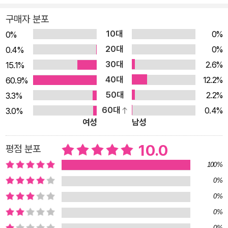
다. 화려한 액션, 진땀 나는 수사, 아련한 사랑, 그리고 웃음까지
구매자 분포
모든 악당들로부터 도시의 평화를 지키는 ‘개+사람’ 도그맨의 활
10대
0%
0%
약은 계속된다! 도그맨은 보통 영웅들과는 다릅니다. 반은 개 반
20대
0%
0.4%
은 사람으로, 개와 사람의 장점을 모두 지니고 있지요. 특히 나이
30대
2.6%
15.1%
트 경관의 튼튼한 몸과 그렉 경찰견의 똑똑한 머리를 물려받아 도
40대
12.2%
60.9%
시의 평화를 위협하는 모든 악당들을 물리치는 세계 최강 경찰관
50대
2.2%
3.3%
입니다. 하지만 도그맨에게는 어두운(?) 면이 있습니다. 개의 본
60대
0.4%
3.0%
능이 남아 있어 사람만 보면 마구 핥아 대고, 공만 보면 정신 줄을
여성
남성
놓으며, 죽은 물고기 더미에서 뒹구는 걸 그렇게 좋아한답니다.
사건을 해결해야 하는 긴박한 상황에서도 뼈다귀를 핥고 공놀이
10.0
평점 분포
를 하고 싶은 본능을 누르지 못하는 도그맨은 나쁜 습관을 극복하
100%
고 도시의 평화를 지킬 수 있을까요? 악당 피티에 버금가는 새로
0%
운 악당들이 등장한 가운데, 도그맨을 돕는 조력자이자 도그맨의
0%
마음을 설레게 하는 새로운 인물이 등장합니다. 화려한 액션, 진
0%
땀 나는 수사, 아련한 사랑, 그리고 웃음까지, 단 한순간도 눈을
0%