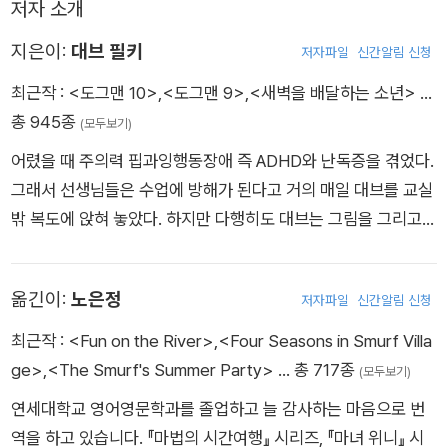
저자 소개
성격과 거부하기 어려운 애정 표현으로 이야기를 완전히 장악한
다. 덕분에 실수투성이 악당 피티, 도그맨을 질투하는 경찰서장,
지은이:
대브 필키
저자파일
신간알림 신청
핫도그 반란군, 악당 물고기 플리피, ‘뿌리면 살아나’ 스프레이로
최근작 :
<도그맨 10>
,
<도그맨 9>
,
<새벽을 배달하는 소년>
…
살아난 공룡 뼈다귀 등이 한데 뒤섞인 채 즉흥적으로 펼쳐지는 일
총 945종
(모두보기)
들을 우리는 마음 놓고 즐길 수 있다. 도그맨이 해결해 줄 테니까!
어렸을 때 주의력 핍과잉행동장애 즉 ADHD와 난독증을 겪었다.
또한 이 책에는 말 그대로 ‘책장을 넘기는 즐거움’이 있다. 압축과
그래서 선생님들은 수업에 방해가 된다고 거의 매일 대브를 교실
과장이 유연한 만화라는 갈래의 특성 덕분에 속도감을 느끼며 읽
밖 복도에 앉혀 놓았다. 하지만 다행히도 대브는 그림을 그리고
을 수 있다. 종이책 형식을 재치 있게 활용한 부분들도 재미있는
이야기를 꾸며 내는 걸 좋아했다. 그래서 복도에 홀로 앉아 있는
데, 그것은 책을 펴 보아야만 알 수 있다. 어린이 스스로 만화를
시간 동안 개성 넘치는 만화책을 만들었다. 그때 처음 『도그맨』과
그리는 데 도움이 되는 기술적인 정보도 있다. 무엇보다도, 신나
옮긴이:
노은정
저자파일
신간알림 신청
『캡틴 언더팬츠』 이야기가 탄생했다. 초등학교 2학년 때 선생님
는 모험을 향해 출발 준비를 마친 도그맨이 기다리고 있다. 이제
은 대브가 그린 만화책을 찢으며 평생 바보 같은 책을 만들면서
어린이가 책을 펼치기만 하면 된다.
최근작 :
<Fun on the River>
,
<Four Seasons in Smurf Villa
살 수는 없다고 말했다. 다행히도 대브는 말을 잘 듣는 아이가 아
ge>
,
<The Smurf's Summer Party>
… 총 717종
(모두보기)
니었다.
연세대학교 영어영문학과를 졸업하고 늘 감사하는 마음으로 번
역을 하고 있습니다. 『마법의 시간여행』 시리즈, 『마녀 위니』 시