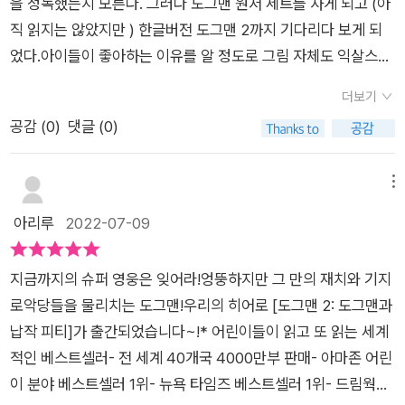
을 정독했는지 모른다. 그러다 도그맨 원서 세트를 사게 되고 (아
용하는 악당 물고기 플리피, 악당 피티에 버금가는 악랄함으로 뭉
직 읽지는 않았지만 ) 한글버전 도그맨 2까지 기다리다 보게 되
친 납작 피티, 티라노사우루스의 화석 공룡 뼈다귀 등 기상천외한
었다.아이들이 좋아하는 이유를 알 정도로 그림 자체도 익살스럽
악당들이 등장해서 정신을 못차리게 만듭니다. 캐릭터도 모두 매
지만, 반은 개 반은 사람으로, 개와 사람의 역할을 모두 하는 도그
력적! 각 장 사이에 재미있는 내용이 숨겨져 있어요. 책을 이용
더보기
맨의 활약 또한 흥미진진하다.​나이트 경관과 그렉 경찰견은 환상
해 만들 수 있는 애니메이션 제작방법도 나와있네요. 어렸을 때
공감 (
0
)
댓글 (0)
의 콤비였다.폭탄 제거를 하러 갔다가 색깔을 구분하지 못하는 그
한 번쯤 해봤을 장난. 해놓고 무척 뿌듯했던 기분까지 소환되는
렉의 말에 의해 폭탄 선을 자르다 펑!둘을 살리기 위한 의사의 처
기분. 대충 그린 것 같지만 만드는 방법은 꽤나 상세하답니다. 따
방전이 바로 도그맨이 탄생한 것이다.도그맨과 경찰서 식구들은
메뉴
라해보세요. 도그맨은 일반적인 영웅의 이미지에서 약간 벗어
서장님의 생일을 맞아 파티를 계획한다.도그맨이 물고기를 사러
아리루
2022-07-09
나 있어서 더욱 인간적(?)인 매력이 있습니다. 개의 본능이 남아
가기위해 들렀지만 돈을 가져가지 않아 사지 못할수도 있었지만
있어 사람만 보면 마구 핥아 대고, 공만 보면 정신 줄을 놓고 급기
아주 성질이 고약한 물고기를 공짜로 선물 받게 된다. 평소에 자
야 긴박한 상황에서도 뼈다귀를 핥고 공놀이를 하고 싶어하지요.
지금까지의 슈퍼 영웅은 잊어라!엉뚱하지만 그 만의 재치와 기지
주 깜빡깜빡하고 외로움을 잘 타는 서장님을 위해 준비한 ‘뇌 좋
그래서 때로는 사건을 제대로 해결할 수 있을까 조마조마하기까
로악당들을 물리치는 도그맨!우리의 히어로 [도그맨 2: 도그맨과
아 알약’ 한알을 먹고 식탁위에 두었지만 아주 성질이 고약한 물
지 해요. 도그맨 2 에서는 악당 피티에 버금가는 새로운 악당들과
납작 피티]가 출간되었습니다~!​​* 어린이들이 읽고 또 읽는 세계
고기에게 수많은 알약들이 어항속에 들어가게 된다.평범한 물고
조력자가 등장해서 이야기가 더 풍부해졌어요. 그중 재미있는 설
적인 베스트셀러- 전 세계 40개국 4000만부 판매- 아마존 어린
기가 의도치 않게 수상한 악당을 탄생시킨 장면이다. 고양이 교도
정 하나가, 교도소에 있는 피티가 누군가 자신을 흉내 내는 걸 알
이 분야 베스트셀러 1위- 뉴욕 타임즈 베스트셀러 1위- 드림웍스
소에 있는 피티는 누군가 자신을 흉내 내는 걸 알고 종이로 ‘납작