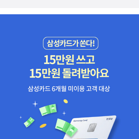
도 5월 내에 읽을 예정.. 리뷰가 올라올 때마다 읽었는데 너무 흥미로
운 책이라 5월에는 읽고 싶은 책.... 근데 쌓아놓고 보니 너무 많다. 이
책도 도서관에서 빌릴 예정. 이 책은 빨리 읽을 수 있을 것 같아서 일
단 추가. Chat GPT등의 Artificial neural network(통칭 AI이나,
실제로 지능이 아니라 가중치가 부여된 신경망인 것으로, 어휘를 바
꾸자는 시도가 있는 것으로 안다, 머신러닝 = 머신컨디셔닝 등으로.)
에 넣을 데이터에 인종차별적, 여성혐오적 발언이나 욕설이 섞이지
않도록 걸러내는 노동을 하면서 트라우마에 시달리면서도, 제값을 받
지 못하는 제 3세계 노동자들에 대한 책인것으로 추측하고 있다.. 기
사로는 본 적 있다. http://www.mediatoday.co.kr/news/article
View.html?idxno=308715 마르틴 베크 시리즈 신간 나왔던데..
그건 나중에 읽더라도 5월 내에는 잠긴 방은 완독하는 걸로. 장애학
의 도전 이 책은 이유는 없지만 제 안의 필독서입니다. 장애를 다른 시
각으로 볼 수 있는 근거를 요즘 수집하는 중이다. 인간들의 은밀한 기
억 이 책은 스포를 일부 보고 난 이후 손이 잘 안가는 책이다. 그렇지
만 샀으니 빨리 읽어야 한다. 5월 필독(?)도서. 이 책들도 읽으려 했