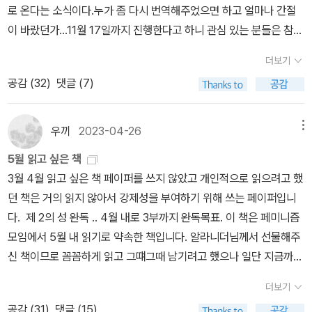
로 온다는 소식이다.누가 좀 다시 번역해주었으면 하고 얼마나 간절
이 바랐던가...11월 17일까지 진행한다고 하니 관심 있는 분들은 참고
하시길 바란다.https://www.aladin.co.kr/m/bookfund/view.as
더보기
px?pid=2249
공감 (
32
)
댓글 (7)
우끼
2023-04-26
메뉴
5월 읽고 싶은 책
3월 4월 읽고 싶은 책 페이퍼를 쓰지 않았고 개인적으로 읽으려고 했
던 책은 거의 읽지 않아서 강제성을 부여하기 위해 쓰는 페이퍼입니
다. 제 2의 성 완독 .. 4월 내로 3부까지 완독목표. 이 책은 페미니즘
모임에서 5월 내 읽기로 약속한 책입니다. 알라니더님께서 선물해주
신 책이므로 꼼꼼하게 읽고 그떄그때 남기려고 했으나 일단 지금까지
는 실패했고 4월 내 읽은부분까지 5월 초에는 기록하려고 합니다.
더보기
작가는 어떻게 쓰는가 _ scott님과 blanca님 글 읽고 읽고 싶어서
공감 (
31
)
댓글 (15)