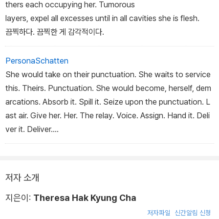
thers each occupying her. Tumorous
layers, expel all excesses until in all cavities she is flesh.
끔찍하다. 끔찍한 게 감각적이다.
PersonaSchatten
She would take on their punctuation. She waits to service
this. Theirs. Punctuation. She would become, herself, dem
arcations. Absorb it. Spill it. Seize upon the punctuation. L
ast air. Give her. Her. The relay. Voice. Assign. Hand it. Deli
ver it. Deliver.
She relays the others. Recitation. Evocation. Offering. Pro
vocation. The begging. Before her. Before them.
저자 소개
지은이:
Theresa Hak Kyung Cha
저자파일
신간알림 신청