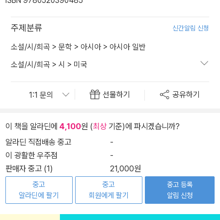
ISBN 9780520390485
주제분류
신간알림 신청
소설/시/희곡
>
문학
>
아시아
>
아시아 일반
소설/시/희곡
>
시
>
미국
선물하기
공유하기
이 책을 알라딘에
4,100
원 (
최상
기준)에 파시겠습니까?
알라딘 직접배송 중고
-
이 광활한 우주점
-
판매자 중고 (1)
21,000원
중고
중고
중고 등록
알라딘에 팔기
회원에게 팔기
알림 신청