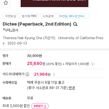
지연보상
정가제 FREE
소득공제
바인딩, 에디션 안내
Dictee (Paperback, 2nd Edition)
『딕테』원서
Theresa Hak Kyung Cha
(지은이)
University of California Pres
s
2022-09-13
정가
32,300원
25,840
판매가
원
(20% 할인) +
마일리지 1,300원
21,964
카드최대혜택가
원
수령예상일
택배 주문시 8월 11일 출고
(중구 서소문로 89-31 기준)
변경
배송료
무료
최대 3,000원 할인
쿠폰받기