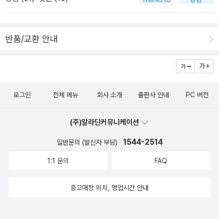
담아둔 책이라 5월 내에는 읽는 걸 목표로 하고 싶습니다. 글을 쓰려
면 독자로서 글읽기 하지 말고 작가로서 읽어야 한다는 말을 들었는
데 정작 읽을 떄는 독자로 읽기도 바쁜 것 같아서 이 책으로 눈을 좀
반품/교환 안내
뜨고자..일단 도서관에서 읽어보고 소장하고 싶으면 살 계획중입니
다.거대한 전환은 자급세미나에서 인간의 조건과 함께 읽기로 한 책
이고, 아마 4월 내에 읽고 5월 이전에 페이퍼를 쓸 예정입니다. 인간
의 조건은 5월 내 개인적으로 완독할 예정인 책.... 책먼지님 글 읽고
로그인
전체 메뉴
회사 소개
출판사 안내
PC 버전
담아둔 책으로 5월 내 완독 목표로 달릴 예정.땡투된줄알고 허겁지겁
샀는데 사고나서 떙투 확인해보니 안되어서 죄송합니다... 이하 내용
(주)알라딘커뮤니케이션
혼잣말로 적겠습니다.내 존재에 대해서 그만 사과하라고 스스로에게
필독서로 지정함. 자꾸 쓸모를 증명해서 존재에 사과하지 않으려고
1544-2514
일반문의 (발신자 부담)
애쓰는데 노력을 인정받아도 찰나의 기쁨과 무기력밖에 남은 게 없었
1:1 문의
FAQ
다고 한다. 자기 자신에 관해 고민하지 않을 수 있어야 우울하지 않은
것 같다. (환경+노력 조건들이 필요함)몸이 아니라고 할 때 이 책은
중고매장 위치, 영업시간 안내
공쟝쟝님께 추천받은 책으로 이 책도 완독 목표리스트에 넣는 것으로
골드문트님 글 보고 담아둔 책 도서관에 신청해서 잘 빌려왔다. 이 책