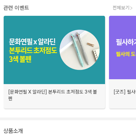
관련 이벤트
전체보기
[문화연필 X 알라딘] 본투리드 초저점도 3색 볼
[굿즈] 필
펜
상품소개