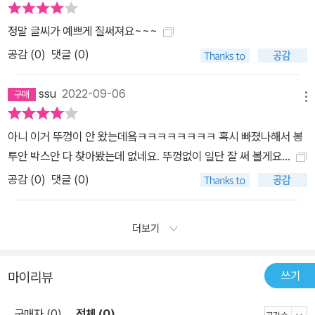
정말 글씨가 예쁘게 질써져요~~~
공감 (
0
)
댓글 (0)
ssu
2022-09-06
메뉴
아니 이거 뚜껑이 안 왔는데욬ㅋㅋㅋㅋㅋㅋㅋㅋ 혹시 빠졌나해서 봉
투안 박스안 다 찾아봤는데 없네요. 뚜껑없이 일단 잘 써 볼게요...
공감 (
0
)
댓글 (0)
더보기
쓰기
마이리뷰
구매자 (0)
전체 (0)