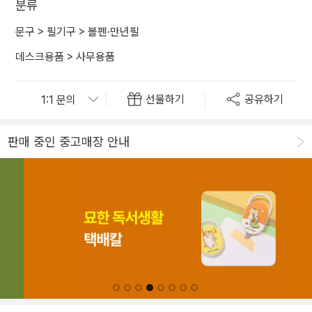
분류
문구
>
필기구
>
볼펜·만년필
데스크용품
>
사무용품
선물하기
공유하기
판매 중인 중고매장 안내