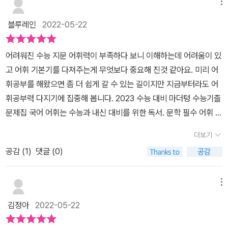
메뉴
블루레인
2022-05-22
어려워진 수능 지문 어휘력이 부족하다 보니 이해하는데 어려움이 있
고 어휘 기본기를 다져주는게 무엇보다 중요해 진것 같아요. 미리 어
휘공부를 해왔으면 좀 더 쉽게 갈 수 있는 길이지만 지금부터라도 어
휘공부력 다지기에 집중해 봅니다. 2023 수능 대비 마더텅 수능기출
문제집 국어 어휘는 수능과 내신 대비를 위한 독서. 문학 필수 어휘 총
1,750여개의 어휘가 수록되어 있어요.독서 어휘와 문학 어휘, 어휘
더보기
확인을 위한 기출문제까지 체계적으로 학습해 나갈 수 있고 특별부록
공감 (
1
)
댓글 (0)
으로 만나볼 수 있는 실생활에 혼동하기 쉬운 단어와, 관용 표현도 수
록되어있어요.4주 28일 완성할 수 있는 학습계획표도 있어 끝까지
완주할 수있도록 잘 활용해 보면 좋을것 같아요. 학습하다보면 밀리
메뉴
는 경우도 있는데 스스로 학습현황을 체크해 보면서 효율적인 학습을
김정아
2022-05-22
할 수 있도록 도와주네요.독서 인문 어휘들을 살펴볼 수 있는데 역설
- 자기의 뜻을 힘주어 말함. 또는 그런 말 力(힘 역) 說(말씀 설)표제