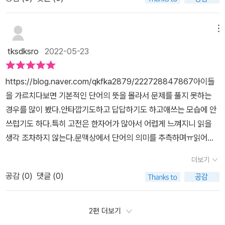
있습니다. 고전 시가 어휘는 한자성어 뜻풀이와 예문으로 더 잘 이해
르면 국어는 어려운 과목이랍니다. 많은 도움이 될 수 있도록 되어있
할 수 있었습니다. 부록의 '한자성어' 모음 파트는 정말 유용하다고 생
어요. 독서는 175문항, 문학은 162문항 반복 또 반복해야겠어요.ㅠ.
각합니다. 꼭 필요한 주요 한자성어들만 모아두었기 때문입니다. 아
메뉴
ㅠ 읽을 수 있어도 어휘를 모르면 국어는 어려운 과목이랍니다. 4주
무튼 수험생인 제가 생각하기에 수능 국어 영역을 완벽 정복하고 싶
28일 구성으로, 4주 28일 구성으로, 스스로 계획을 세워 학습할 수
tksdksro
2022-05-23
다면 이 책이 필수라고 생각됩니다. 국어의 기본은 어휘이고, 그 어휘
있도록 되어있어요. 학습한 어휘들은 문제로 확인하며 실전 능력을
공부를 이 책으로 한번에 다질 수 있겠다고 느꼈기 때문입니다. [#협
향상시킬 수 있구요~ 혼동하기 쉬운 단어, 잘못 표기하기 쉬운단어,
https://blog.naver.com/qkfka2879/222728847867아이들
찬] [출판사를 통해 교재만을 지원받아 직접 작성하였습니다]
관용 표현(한자성어,속담,관용어)등 부록으로 제공되고 있어요. 각각
을 가르치다보면 기본적인 단어의 뜻을 몰라서 문제를 풀지 못하는
의 의미와 문장에서 어떻게 사용되고 있는지 예문을 들어 설명되니
경우를 많이 봤다.안타깝기도하고 답답하기도 하고애쓰는 모습에 안
많은 도움이 되네요~ 체점하기 편하도록 한눈에 정답이 들어오네요.
쓰럽기도 하다.특히 고전은 한자어가 많아서 어렵게 느껴지니 읽을
또한 각 각의 문항에 대한 간결한 해설과 오답 확인을 통해 틀린 이유
생각 조차하지 않는다.문맥상에서 단어의 의미를 추측하며ㅠ읽어야
를 알 수 있답니다. 이 교재에서 살펴본 1,750여개의 어휘가 ㄱ~ㅎ
하는데 이조차 안되는 친구들이 종종 있다.​이번 마더텅 출판사에서
더보기
순으로 찾아볼 수 있도록 되어있어요. ​풀면 풀수록 국어 영영의 원리
국어어휘 체험에 선정이 되어 교재를 받았다.큼직한 책이지만 가벼운
가 정리되는 문제집! 학습한 어휘들을 기출 문제로 확인하며, 실전능
공감 (
0
)
댓글 (0)
종이를 사용해서 무겁지않고 볼 것만, 공부해야 할 것만 간결하게 편
력이 향상되는 문제집! ​국어어휘의 부족으로 국어가 어렵게 느껴지
집되어 가독성도 우수하다#마더텅까만책#마더텅국어어휘#국어어
는 저희 아들에게 탁월한 문제집이네요~^^ [#협찬] 출판사를 통해
휘#수능기출문제집#수능국어#2022 마더텅국어어휘#2023 수능
2편 더보기
교재만을 지원받아 직접 작성하였습니다.
대비 마더텅 수능기출문제집 국어 어휘 [#협찬] [출판사를 통해 교재