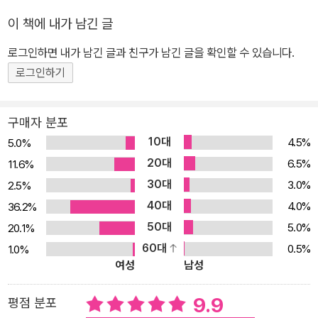
작품의 예문을 통해 문학 개념어 이해에 도움 3. 기출로 확인하기 -
이 책에 내가 남긴 글
‘어휘 미리보기’에서 이해한 표제어를 기출 문제로 확인 - 문제를 통
해 어휘의 문맥적 의미를 정확하게 체화 가능 - 철저한 기출 예문을
로그인하면 내가 남긴 글과 친구가 남긴 글을 확인할 수 있습니다.
바탕으로 한 문제로, 실전 감각 향상에 도움 4. 체계적인 학습 구성 -
로그인하기
28일 구성으로, 스스로 계획을 세워 학습하기 용이 - 학습한 어휘들
을 문제로 확인하며 실전 능력 향상 5. 혼동하기 쉬운 단어, 잘못 표기
구매자 분포
하기 쉬운 단어, 관용 표현 수록
10대
4.5%
5.0%
20대
6.5%
11.6%
30대
3.0%
2.5%
40대
4.0%
36.2%
50대
5.0%
20.1%
60대
0.5%
1.0%
여성
남성
9.9
평점 분포