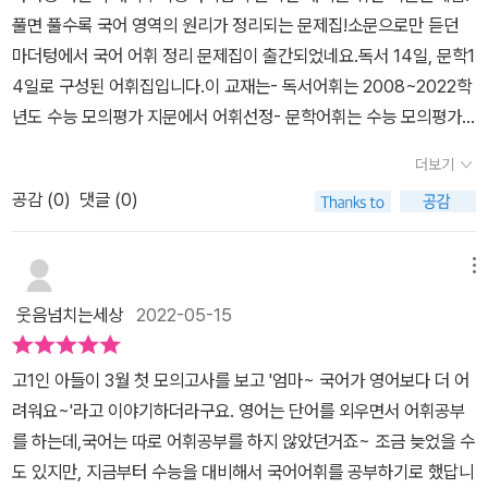
품의 예문을 통해 문학 개념어 이해에 도움이 될 갓 깉디. ​어휘 정리
인문(3) 기출로 확인하기 - 2019학년도 6월 모평 노란색으로 색칠
풀면 풀수록 국어 영역의 원리가 정리되는 문제집!소문으로만 듣던
하는 법을 익히면 아주 좋을 것 같더라. 해서 이책을 쭉 보면서 수능에
뒤 기출로 확인하기 문제가 있어, 앞에서 이해한 표제어를 기출 문제
된 어휘는 앞에서 배웠던 단어들이에요. 지문의 내용을 물어보는 문
마더텅에서 국어 어휘 정리 문제집이 출간되었네요.독서 14일, 문학1
대한 두려움이 조금은 가시는 기분이었다. 마더텅~~우리의 마더텅
로 확인하고, 문제를 통해 어휘의 문맥적 의미를 정확하게 이해할 수
제보다는 '어휘'를 물어보는 문제들로 이루어져 있습니다. 문제가
4일로 구성된 어휘집입니다.이 교재는- 독서어휘는 2008~2022학
이지만, 우리가 완벽하게 구사한다고 자부하는 한국어지만, 시험만
있고, 철저한 기출 예문을 바탕으로 한 문제로, 실전 감각 향상이 가능
기출문제로 이루어져 있다 보니아이가 수능과 모의평가를 대비해 볼
년도 수능 모의평가 지문에서 어휘선정- 문학어휘는 수능 모의평가
치르면 그것이 외국어처럼 느껴지신다고 하시는 분들에게 적극 추천
해 보인다. 교재 뒤 부록에는 혼동하기 쉬운 단어, 잘못 표기하기 쉬운
수가 있어서 좋은 경험이 되더라고요. 문제를 보며 수능에 출제된 문
기출 예문으로 정리된 어휘-기출예문을 바탕으로한 문제-혼동하기
하는 바다. 일단 국어를 만만해 보이게 만들어 준다는 점에서 무엇보
단어, 관용 표현 (한자성어, 속담, 관용어) 가 차례대로 수록되어 있
더보기
제였냐며자신이 곧잘 푸니 수능이 마냥 어렵지 않구나라는 자신감도
쉬운 단어, 잘못 표기하기 쉬운 단어, 관용 표현으로 구성되어 있다.​이
다 마음에 든다. 애들아~~ 무엇이든 일단 도전을 해봐! 해보면 생각
다. 정담과 해설에는 정답과 해설 및오답 확인을 통해 왜 틀렸는지를
갖게 되었어요. 두 번씩 읽어보고 표시를 했는데교재를 완북한 다음
공감 (
0
)
댓글 (0)
책은 문제를 풀면서 채점하면서 학습하는 교재가 아닌아이가 차분히
했던 것보다 쉬울지 모르니 말이야. 라고 말해주고 싶다. 그들 모두에
확인할 수 있게 되어 있다. 정답 뒤에는 찾아보기와 2022년 달려 그
에도 다시 읽어봐야겠다고 하더라고요. '마더텅 까만책' 완전 만족
반복하면서 어휘를 이해하는 것이 중요하다고 생각한다.어휘의 한자
게 화이팅~~~! [#협찬] [출판사를 통해 교재만을 지원받아 직접
리고, 4주 28일 완성 학습계획표가 있어 학습한 내용, 학습날짜, 소
입니다!! 부록혼동하기 쉬운 단어, 잘못 표기하기 쉬운 단어, 한자
뜻, 다의어, 유의어 를 차분히 이해하면서 조금씩 학습하면 좋은 교재
작성하였습니다]
메뉴
요시간, 복습이 필요한문제 수 및 자기 성취도평가를 통해 학습이 어
성어, 속담, 관용어 부록으로 <혼동하기 쉬운 단어>, <잘못 표
라고 생각해서 학습하고 있습니다.아이도 이해하면서 1일차씩 학습
떻게 진행이 되었는지 알 수 있다. ​국어 어휘 공부만 제대로 된다면 국
웃음넘치는세상
2022-05-15
기하기 쉬운 단어>, <한자성어>, <속담>, <관용어>가 나와있어
하다보니 큰 부담없이 학습하고 있습니다.​이 교재의 장점은 정답과
어공부의 절반은 마무리 된다고 봐도 될 것이다. 어휘부터 차근차근
요. 문제 보기로 곧잘 나오는 한자성어, 속담 그리고 관용표현이 한눈
해설에도 있습니다.예문을 요약 해설해주고 오답확인을 통해 문제를
공부하면서 국어문학과 독서 공부를 병행하여 국어 등급을 올려야겠
고1인 아들이 3월 첫 모의고사를 보고 '엄마~ 국어가 영어보다 더 어
에 보기 쉽게 정리가 되어 있어서아이가 무척 도움이 되었다고 해
정확하게 파악할 수 있습니다.​마더텅 수능기출문제집 국어어휘를 향
다.
려워요~'라고 이야기하더라구요. 영어는 단어를 외우면서 어휘공부
요. 한자성어와 관용표현이 특히 도움이 많이 되었다고 합니다.수능
상 시키고 싶다면 교재를 추천합니다.
를 하는데,국어는 따로 어휘공부를 하지 않았던거죠~ 조금 늦었을 수
과 고등 내신을 대비할 수 있는 어휘!고등 어휘를 총정리할 수 있는 교
도 있지만, 지금부터 수능을 대비해서 국어어휘를 공부하기로 했답니
재에요. 고등 입학하기 전에 고등 어휘는 끝내고 올라가야겠다고 생