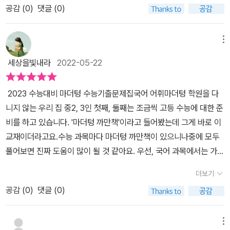
공감 (
0
)
댓글 (0)
하는 아이들이 너무 가여워 보였고, 더불어 이 아이들을 어찌 해야 할
까나, 내진 도와줘야 할까나 진심으로 두려움이 몰려오기 시작했다.
마음만 앞선다고 해결되는 것은 아무것도 없다는 것을 잘 알기 때문
메뉴
이다. 내 자신의 무능력을 뻐져리게 자각하면서, 대학교를 나온 내가
세상을빛내라
2022-05-22
이럴진대, 아이들에게 이 과목 하나하나가 과연 얼마나 무서움으로
다가올까? 이걸 이겨내야 한다고 다그치는 어른들이 얼마나 미울까
2023 수능대비 마더텅 수능기출문제집국어 어휘마더텅 학원을 다
라는 생각에, 그들의 어려움에 동참하고푼 마음에 공부를 시작했다.
니지 않는 우리 집 중2, 3인 첫째, 둘째는 조금씩 고등 수능에 대한 준
특히나 아이들이 정말로 어렵고 힘들어 한다는 국어를 어떻게 하면
비를 하고 있습니다. '마더텅 까만책'이라고 들어봤는데 그게 바로 이
잘 이해시켜 줄 수 있을까 싶어서, 내진 아이들이 요즘 무엇을 어려워
교재이더라고요.수능 과목마다 마더텅 까만책이 있으니나중에 모두
할까 궁금해서 보게 된 책이다.처음에는 단어들에 대한 설명이 나오
풀어보면 진짜 도움이 많이 될 것 같아요. 우선, 국어 과목에서는 가장
고, 그 다음에 문장이 나오는 것에 당황했다. 아니, 영어 단어 책도 아
기본이 되는 고등 어휘를<2023 수능대비 마더텅 수능기출문제집>
닌데 우리나라 말도 단어를 설명해야 한단 말인가? 라고 어리둥절 했
더보기
을 통해 학습하고 있습니다. 이 교재는 수능뿐만 아니라 내신 대비를
는데, 순서대로 차근차근 읽어 내려 가니 왜 이런 방식을 선택했는지
공감 (
0
)
댓글 (0)
위한 독서·문학 필수 어휘를 정리할 수가 있어요. <독서>는 2008~2
이해가 간다. 문제로 나오는 문장들을 그냥 자신의 감에 맞춰 읽는게
022학년도 수능·모의평가 지문에서 필수 어휘를 선정하였고,<문학>
아니라, 정확히 단어를 알고 문장을 읽어내려 가라는 의도인 것 같았
에서는 문학 개념어를 수능·모의평가 기출 예문으로 정리되어 있어서
메뉴
는데, 꽤나 맘에 드는 방식이었다. 왜냐면 모르는 단어들이 많을수록