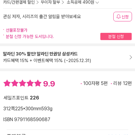
카드/간편결제 할인
무이자 할부
소득공제 490원
관심 저자, 시리즈의 출간 알림을 받아보세요
신청
선물포장불가
분철 신청 가능한 도서입니다.
분철 신청
알라딘 30% 할인! 알라딘 만권당 삼성카드
카드혜택 15% + 이벤트혜택 15% (~2025.12.31)
9.9
100자평 5편
리뷰 12편
세일즈포인트
226
312쪽
225*300mm
593g
ISBN 9791168590687