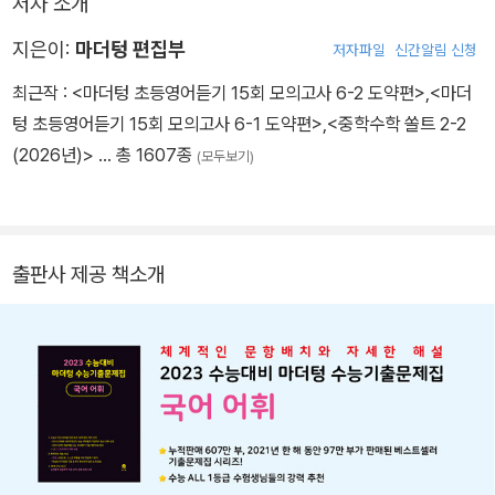
저자 소개
지은이:
마더텅 편집부
저자파일
신간알림 신청
최근작 :
<마더텅 초등영어듣기 15회 모의고사 6-2 도약편>
,
<마더
텅 초등영어듣기 15회 모의고사 6-1 도약편>
,
<중학수학 쏠트 2-2
(2026년)>
… 총 1607종
(모두보기)
출판사 제공 책소개