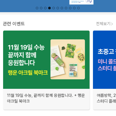
관련 이벤트
전체보기
11월 19일 수능, 끝까지 함께 응원합니다. + 행운
여름방학, 
아크릴 북마크
스터디 플