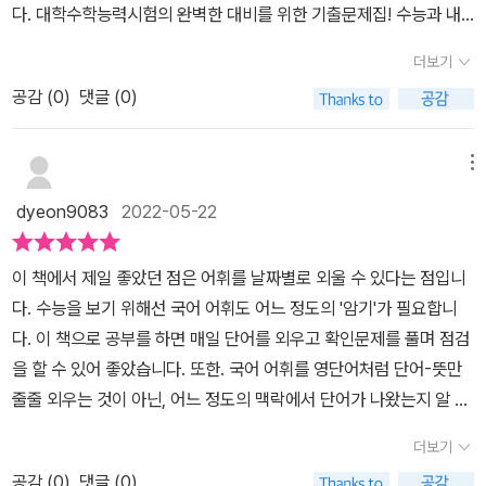
다. 대학수학능력시험의 완벽한 대비를 위한 기출문제집! 수능과 내
각했었는데<마더텅 수능 기출문제집>덕분에 그리할 수 있게 되었다
신 대비를 위한 독서와 문학의 필수 어휘를 모두 정리해 놓은 문제집
며열심히 학습하고 있는 교재랍니다. <출판사를 통해 교재만을 지원
더보기
이예요.총 1,750여개의 어휘가 수록되어 있답니다. 2008년 ~ 202
받아 솔직하게 작성한 리뷰입니다>
공감 (
0
)
댓글 (0)
2학년도 수능과 모의평가 지문에서 필수 어휘로 선정된 것을 수록하
였어요. 1일차부터 14일차까지는 독서어휘예요.​기출 지문에서 선정
한 표제어의 개념을 인문, 사회, 과학· 기술, 예술, 영역별로 정리되어
메뉴
수록하고 있어요. 표제어와 함께 알아 두면 도움이 되는 동음이의어,
dyeon9083
2022-05-22
유의어 등을 예문과 함께 정리해 놓았지요~ 15일차부터 28일차까지
는 문학어휘예요. 문학 개념어, 고전 문학과 현대 문학 작품 이해를 위
이 책에서 제일 좋았던 점은 어휘를 날짜별로 외울 수 있다는 점입니
한 필수 어휘가 수능과 모의평가 기출 예문으로 정리해서 수록되어있
다. 수능을 보기 위해선 국어 어휘도 어느 정도의 '암기'가 필요합니
지요~ 어휘 미리보기에서 이해한 표제어를 기출 문제로 확인하지요
다. 이 책으로 공부를 하면 매일 단어를 외우고 확인문제를 풀며 점검
~ 문제를 통해 어휘의 문맥적 의미를 정확하게 몸에 배어서 자기 것
을 할 수 있어 좋았습니다. 또한. 국어 어휘를 영단어처럼 단어-뜻만
이 될 수 있어요. 철저한 기출 예문을 바탕으로 한 문제로, 실전 감각
줄줄 외우는 것이 아닌, 어느 정도의 맥락에서 단어가 나왔는지 알 수
향상에 도움이 되지요. 문학 작품의 예문을 통해 문학개념어를 이해
가 있습니다. 현대소설에 자주 등장하는 어휘 파트는, 시대순으로 정
하는데 많은 도움이 될 수 있도록 되어있어요. 독서는 175문항, 문학
더보기
리되어 있어 각각 그 시대를 대표하는 문학 작품을 더 쉽게 이해할 수
은 162문항 반복 또 반복해야겠어요.ㅠ.ㅠ 읽을 수 있어도 어휘를 모
공감 (
0
)
댓글 (0)