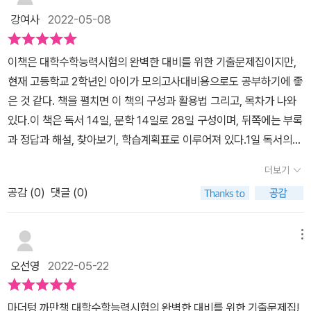
수능·모의평가에 대비해 볼 수가 있더라고요. 각 1일차에 두 세트의
문장을 이해하는데 구멍이 숭숭 뚫린다는걸 잘 알고 있기 때문이다.
강여사
2022-05-08
어휘와 지문 학습을 할 수가 있어요. 1일 (어휘 + 지문) X 2 1일 [독
내 조카만 그런가는 모르겠지만, 가끔 녀석 국어 공부를 하는걸 들여
서] 인문(1) 어휘 미리 보기 [독서] 인문(1) 기출로 확인하기 [독
다 보면 단어를 전혀 신경 쓰지 않는 모습을 봤기 때문에 말이다. 너 ,
이책은 대학수학능력시험의 완벽한 대비를 위한 기출문제집이지만,
서] 인문(2) 어휘 미리 보기 [독서] 인문(1) 기출로 확인하기 이렇
이 단어 알아? 모르잖아? 라고 되물어도 그런건 시험에 안 나오니 신
현재 고등학교 2학년인 아이가 모의고사대비용으로도 공부하기에 좋
게 한 세트가 1일차인데 중학생인 현이는 (어휘 + 지문) 이렇게 한 세
경 안 써도 된단다...오호~~~~ 정녕 그렇다고? 하면서 내 머리속에
은 것 같다. 책을 펼치면 이 책의 구성과 활용법 그리고, 목차가 나와
트씩만 하고 있습니다.대신 어휘는 꼼꼼하게 보고 외우고 이해하려고
물음표 구름만 뭉게뭉게 만들어내곤 했었는데, 이렇게 단어부터 제대
있다.이 책은 독서 14일, 문학 14일로 28일 구성이며, 뒤쪽에는 부록
노력해요. 1일 [독서] 인문(3) 어휘 미리 보기 02. 제시하다 제시할
로 신경 쓰니 확실히 마음이 놓였다. 도대체 아이들은 언제쯤 단어가
과 정답과 해설, 찾아보기, 학습계획표로 이루어져 있다.1일 독서의
提 보일 示 <다의어>어떠한 의사를 말이나 글로 나타내 보이게 하
총알이고 쌀이라는걸 이해하려나. 전쟁터 나가는데 대포랑 총만 챙기
인문(1)을 먼저살펴봤다. 독서 어휘는 2008~2022학년도 수능‧모
다.검사, 검열 등을 물품을 내어 보이게 하다 <유의어>드러내다 : 알
더보기
고 총알은 챙길 생각을 하지 않는 듯해서 한없이 마음이 안 놓였는데,
의평가 지문에서 필수 어휘 선정되었고, 처음에 기출 지문에서 선정
려지지 않은 사실을 보이거나 밝힌다.(예) 묵란화는 문인들이 인문적
이 책은 그런 걱정을 날려 버렸다. 문제도 풀어보니, 나오는 문장들이
공감 (
0
)
댓글 (0)
한 표제어의 개념을 영역별로 정리되어 있다. 어휘에 한자와 음과 훈
교양과 감성을 드러내는 수단이 되었다. - 15학년도 9월 AB 제시하
생각해서 골라놓은 것이라는 생각이 들었다. 고등학교 아이들이 수능
이 함께 정리되어 있고, 표제어와 함께 알아 두면 도움이 되는 동음이
다 vs 제안하다 제안하다 :안이나 의견으로 내놓다.(예) 유감스럽게
시험 보러 가기전에는 어디선가 한번쯤은 보고 다뤄 봐야 할만한 문
의어, 유의어 등을 예문과 함께 정리되어 있어 국어 공부시 사전을 따
메뉴
도 이 문제에 대하여 해답을 (제시할/제안할) 사람은 아무도 없었
장들을 선정했다는 느낌? 해서 차분히 이 책 하나만 꼼꼼히 봐도 수
로 둘 필요는 없을것 같다. ​뒤쪽에 있는 문학 어휘인 경우 문학 개념어
다. '제시하다'라는 어휘를 알고는 있었지만 이제는 모든 어휘의 정확
오선영
2022-05-22
능 시험에서 바라는 문제 유형을 익힐 수 있지 않을까 싶었다. 거기에
를 수능‧모의평가 기출 예문으로 정리되어 있고, 문학 개념어, 고전 문
한 뜻을 알아야 하는 시기이잖아요. 한자의 뜻과 다의어와 유의어에
지루하거나 너무 어려워서 지레 포기하면 어쩔까 싶었는데, 다행히도
학과 현대 문학 작품 이해를 위한 필수 어휘가 정리되어 있어 문학 작
대해 배워보고기출되었던 예문도 읽어볼 수가 있었습니다. [독서]
마더텅 까만책 대학수학능력시험의 완벽한 대비를 위한 기출문제집!
지루하지도 어렵지도 않아서 술렁술렁 풀면서 단어들과 문장들 분석