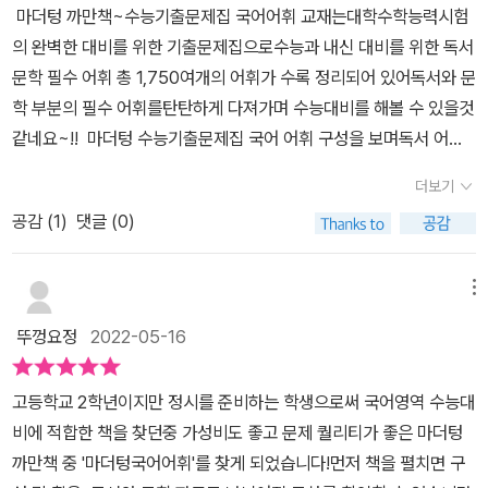
마더텅 까만책~수능기출문제집 국어어휘 교재는대학수학능력시험
어의 개념도 정리되어있고 한자의 음과 뜻도 함께 살펴볼 수 있어요.
의 완벽한 대비를 위한 기출문제집으로수능과 내신 대비를 위한 독서
표제어와 함께 알아두면 좋은 동음이의어, 유의어, 반의어등도 익히
문학 필수 어휘 총 1,750여개의 어휘가 수록 정리되어 있어독서와 문
면서 예문을 통해서 어떻게 쓰이는지 쉽게 이해할 수 있도록 해주네
학 부분의 필수 어휘를탄탄하게 다져가며 수능대비를 해볼 수 있을것
요. 표제어를 기출문제로 확인해 볼 수 있는데 수록된 어휘들은 노란
같네요~!! 마더텅 수능기출문제집 국어 어휘 구성을 보며독서 어휘
색으로 표시해줘서 한눈에 쉽게 들어오도록 하네요.문제를 풀어보면
부터 시작해볼 수 있고 2008~2022학년도 수능, 모의평가 지문에서
서 헷갈릴 수 있는 어휘의 의미를 확실하게 짚어주면서 확인해 볼 수
더보기
필수 어휘를 선정하고 기출 지문에서 선정한 표제어의 개념을 영역별
있겠어요.철저한 기출 예문을 바탕으로 한 문제로 실전 감각 향상에
공감 (
1
)
댓글 (0)
로 정리가 되어있어인문- 사회- 과학,기술- 예술- 복합 부분으로 나
도움이 될 수 있어요.학습하면서 어려운 어휘들이 많아 정말 어휘공
누어 각 분야별 수능 국어 어휘를학습해볼 수 있어요.국어 어휘별로
부가 너무 시급하다는걸 깨달게 되면서 마터텅 국어 어휘로 어휘학습
한자어와 함께 뜻 해설과 표제어와 함께 알아두면 도움이 되는동음이
메뉴
을 확실하게 해나갈 수 있어 좋네요.영역별로 어휘학습은 물론 혼동
의어, 유의어, 참고어, 반의어등을 예문과 함께정리되어있어 국어 어
하기 쉬운 단어들도 정말 많은데 이번에 확실히 익힐 수 있네요.가진
뚜껑요정
2022-05-16
휘를 이해하고 기억하는데도 도움이 많이 되러라구요~!! 어휘 미리
- '가지다'의 관형형. ~을 소유한 (모든 것을 다 가진 남자) 예시를 통
보기에서 이해한 표제어를 기출 문제로 확인해 보며문제를 통해 어휘
해 한번에 이해할 수 있어요.갖은 - 골고루 모두 갖춘. 여러 가지의(갖
고등학교 2학년이지만 정시를 준비하는 학생으로써 국어영역 수능대
의 문맥적 의미를 정확하게 이해하고 기출 예문을 통해실전감각을 익
은 양념을 넣고 버무렸다) 일상에서 쉽게 만나볼 수 있는 쉬운 예시를
비에 적합한 책을 찾던중 가성비도 좋고 문제 퀄리티가 좋은 마더텅
혀갈 수 있어 어휘학습을 좀더 효율적으로 해볼 수 있었네요~!! 독서
들어 설명해 줘서 좋았고 잘못 표기하기 쉬운 단어 외에도 다양한 관
까만책 중 '마더텅국어어휘'를 찾게 되었습니다!먼저 책을 펼치면 구
어휘와 함께 문학 어휘파트에서는문학 개념어를 수능, 모의평가 기출
용표현들( 한자성어, 속담, 관용어)들도 친절하게 예시가 다 들어있어