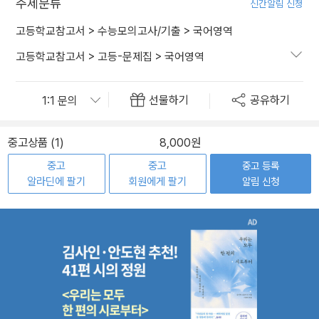
주제분류
신간알림 신청
고등학교참고서
>
수능모의고사/기출
>
국어영역
고등학교참고서
>
고등-문제집
>
국어영역
선물하기
공유하기
중고상품 (1)
8,000원
중고
중고
중고 등록
알라딘에 팔기
회원에게 팔기
알림 신청