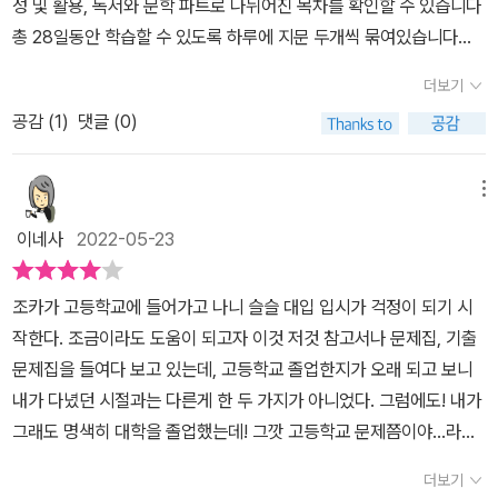
성 및 활용, 독서와 문학 파트로 나뉘어진 목차를 확인할 수 있습니다
문제 예문으로 학습해보며문학 개념어, 고전문학과 현대문학 작품 이
쉽게 이해할 수 있어 이 부분도 너무 좋았어요.색인으로 쉽게 필요한
총 28일동안 학습할 수 있도록 하루에 지문 두개씩 묶여있습니다😁
해를 위한 필수 어휘도 함께 공부할 수 있어어렵게 느껴지는 문학 작
어휘들을 빠르게 찾아볼 수 있고 빠른 정답과 해설을 통해서 오답도
독서 파트에서는 2008~2022학년도 수능과 모의고사 지문에서 선
품을 공부하는데 도움이 많이 될 것 같아요즘 독서 어휘와 함께 문학
더보기
다시한번 확실하게 짚어 보면서 실수를 줄여줄 수 있겠어요. 마더텅
정된 필수 어휘를, 문학 파트에서는 문학 개념어를 기출 예문으로 정
어휘도 함께 공부하고 있네요~또, 혼동하기 쉬운 단어와 잘못 표기하
수능 기출 문제집으로 국어 어휘 공부를 효율적으로 하면서 실전능력
공감 (
1
)
댓글 (0)
리하여 수록, 총 1750여개의 어휘가 수록되어있습니다문제는 어휘
기 쉬운 단어, 관용 표현들도따로 수록 정리되어있어 수능국어 어휘
을 키워주는데 도움이 되네요. 국어 어휘 마더텅과 함께하면서 어휘
미리보기에서 먼저 학습한 후, 기출로 확인하기에서 기출 지문 문제
학습시 자주보며 익혀두면 좋겠더라구요~!!2023 수능대비 마더텅
력을 향상시켜주면 좋을것 같아 수능 대비를 위한 국어 어휘 교재로
를 풀어보고 익힐 수 있습니다!뒷편에 수록되어있는 특별부록에는 혼
메뉴
수능기출문제집 국어어휘는28일 구성으로 스스로 학습 계획을 세워
강력 추천합니다~​​[#협찬][출판사를 통해 교재만을 지원받아 직접
동하기 쉬운 단어, 잘못 표기하기 쉬운 단어, 한자성어, 속담, 관용어
공부하며 세세한국어 어휘설명을 예문으로 이해하고 학습한 어휘들
이네사
2022-05-23
작성하였습니다]
등이 수록되어있습니다😁마더텅 국어어휘 문제집을 풀면 국어영역
을 기출문제로 확인하며실전능력을 다져가볼 수 있어수능대비 국어
문제를 풀 때 어휘를 몰라서 틀리는 일은 없을 것 같습니다!!😎#협찬
어휘 능력을 탄탄하게 다져가 볼 수 있겠네요~풀면 풀수록 국어 영역
조카가 고등학교에 들어가고 나니 슬슬 대입 입시가 걱정이 되기 시
[출판사를 통해 교재만을 지원받아 직접 작성하였습니다]
의 원리가 정리되는 마더텅 수능기출문제집~!!-출판사를 통해 교재
작한다. 조금이라도 도움이 되고자 이것 저것 참고서나 문제집, 기출
만을 지원받아 직접 작성하였습니다-
문제집을 들여다 보고 있는데, 고등학교 졸업한지가 오래 되고 보니
내가 다녔던 시절과는 다른게 한 두 가지가 아니었다. 그럼에도! 내가
그래도 명색히 대학을 졸업했는데! 그깟 고등학교 문제쯤이야...라면
서 올해 수능 시험을 풀어 봤는데, 경악하고 말았다. 진짜로 어려워도
더보기
넘나 어려워서.... 그때서야 비로서 이런 문제들을 삼년동안 준비해야