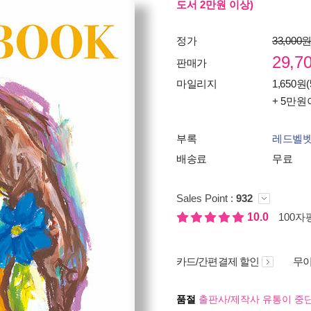
도서 2만원 이상)
정가
33,000
29,7
판매가
마일리지
1,650원(
+ 5만원
부록
레드벨벳
배송료
무료
Sales Point :
932
10.0
100자평
카드/간편결제 할인
무이
품절
출판사/제작사 유통이 중단