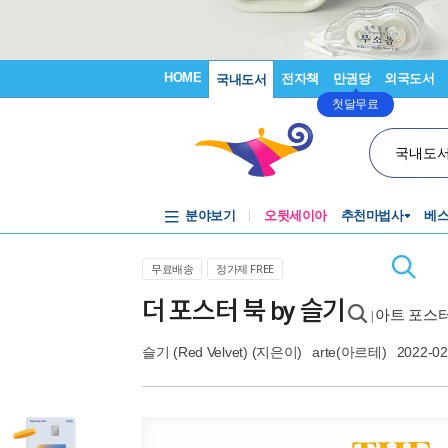
HOME
전자책
만권당
외국도서
국내도서
첫달무료
국내도
분야보기
오뒷세이아
추천마법사
베
무료배송
정가제 FREE
더 포스터 북 by 슬기
아트 포스
|
슬기 (Red Velvet)
(지은이)
arte(아르테)
2022-02