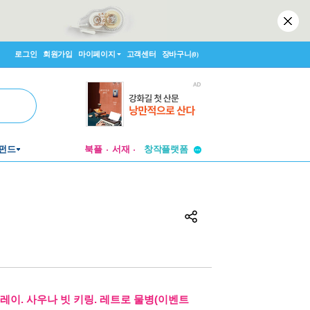
로그인
회원가입
마이페이지
고객센터
장바구니
(0)
투비컨티뉴드
펀드
북플
서재
창작플랫폼
투비컨티뉴드
레이. 사우나 빗 키링. 레트로 물병(이벤트