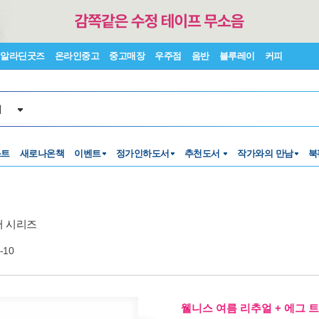
알라딘굿즈
온라인중고
중고매장
우주점
음반
블루레이
커피
서
스트
새로나온책
이벤트
정가인하도서
추천도서
작가와의 만남
북
터 시리즈
-10
웰니스 여름 리추얼 + 에그 트