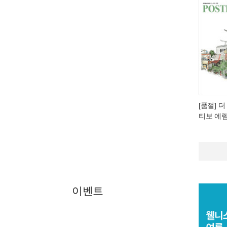
[품절] 더
티보 에
이벤트