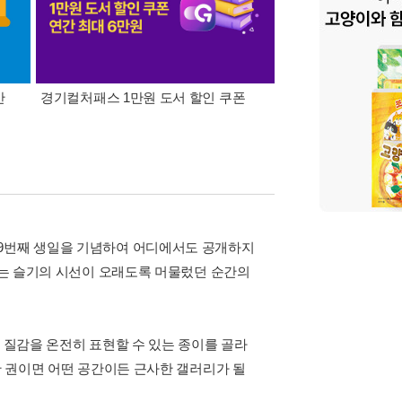
간
경기컬처패스 1만원 도서 할인 쿠폰
삼성카드가 쏜다! 알라
29번째 생일을 기념하여 어디에서도 공개하지
림에는 슬기의 시선이 오래도록 머물렀던 순간의
, 질감을 온전히 표현할 수 있는 종이를 골라
한 권이면 어떤 공간이든 근사한 갤러리가 될