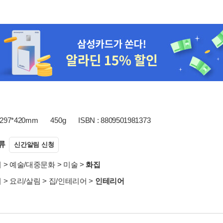
297*420mm
450g
ISBN : 8809501981373
류
신간알림 신청
서
>
예술/대중문화
>
미술
>
화집
서
>
요리/살림
>
집/인테리어
>
인테리어