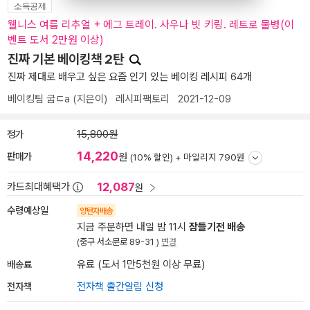
소득공제
웰니스 여름 리추얼 + 에그 트레이. 사우나 빗 키링. 레트로 물병(이
벤트 도서 2만원 이상)
진짜 기본 베이킹책 2탄
진짜 제대로 배우고 싶은 요즘 인기 있는 베이킹 레시피 64개
베이킹팀 굽ㄷa
(지은이)
레시피팩토리
2021-12-09
정가
15,800원
14,220
판매가
원
(10% 할인) +
마일리지 790원
12,087
카드최대혜택가
원
수령예상일
양탄자배송
지금 주문하면 내일 밤 11시
잠들기전 배송
(중구 서소문로 89-31 )
변경
배송료
유료 (도서 1만5천원 이상 무료)
전자책
전자책 출간알림 신청