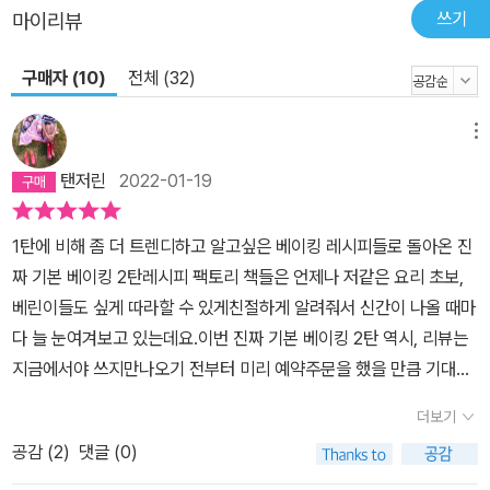
쓰기
마이리뷰
구매자 (10)
전체 (32)
메뉴
탠저린
2022-01-19
1탄에 비해 좀 더 트렌디하고 알고싶은 베이킹 레시피들로 돌아온 진
짜 기본 베이킹 2탄레시피 팩토리 책들은 언제나 저같은 요리 초보,
베린이들도 싶게 따라할 수 있게친절하게 알려줘서 신간이 나올 때마
다 늘 눈여겨보고 있는데요.이번 진짜 기본 베이킹 2탄 역시, 리뷰는
지금에서야 쓰지만나오기 전부터 미리 예약주문을 했을 만큼 기대하
던 책이에요.그리고 직접 받아서 따라해보니 역시나!제가 요리책 자
더보기
체를 사 모으는 것 또한 좋아해서 베이킹 책들도 꽤 가지고 있는데그
공감 (
2
)
댓글 (0)
중에서도 이렇게까지 상세하고 성의있게 설명되어진 책은 정말 별로