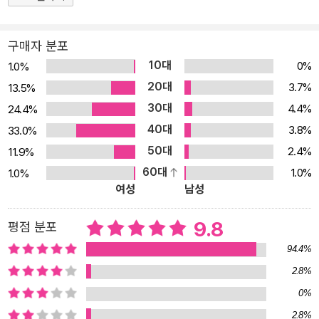
베이킹의 재미와 기본기를 알려주는 입문서라면, 2탄은 베이킹의 진
정한 매력을 깨닫고 한 걸음 더 가까워질 수 있도록 돕는 활용서로서
구매자 분포
또 한 권의 소장가치 높은 책이 될 것입니다. ■ <진짜 기본 베이킹책
10대
0%
1.0%
> 1탄의 독자 리뷰 말 그대로 진짜 기본 베이킹책!정말 아무것도 모르
20대
3.7%
13.5%
던 저에게 생기초부터 차근차근 설명해주는 이 책, 초보 베이커에게
30대
4.4%
24.4%
딱 필요한 책입니다. -가** 독자님 다들 강력히 추천하는 책!'베이킹
40대
3.8%
33.0%
책 뭐 사지?' 하면 다들 이걸 추천했어요. 베이킹을 막 시작하는 분들
50대
께 추천합니다. -i*****3 독자님 기본서로 참고할 서적을 오랫동안
2.4%
11.9%
고민하다 산 책!베이킹 영상을 보고 내 입맛에 맞게 수정하고 싶어 기
60대
1.0%
1.0%
여성
남성
본을 탄탄히 하고자 산 책, 탁월한 선택이었습니다. -봉* 독자님 수학
으로 따지면 수학의 정석!초보가 쉽게 시작할 수 있는 기본서 -꼬*독
9.8
평점 분포
자님 영상보다 더 자세합니다!유튜브 보고 시작했는데 기본서 한 권
94.4%
은 읽어보는 것이 베이킹 레시피를 이해하기 더 쉽게 해주는 것 같습
니다. -y*s 독자님 ■ <진짜 기본 베이킹책> 2탄의 특징 1. 독자들이
2.8%
원하는 인기 레시피를 담기 위해 레시피팩토리 독자기획단과 함께 메
0%
뉴를 고르고 기획했습니다. 2. 구움 과자, 케이크, 브레드 등 제과에서
2.8%