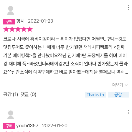
없어요!이 아래 페이지를 보면 책이 어떤식으로 이루어져있는가 이해
가 되실텐데그림과 함께 소개되어진 도구 준비하기라던가 미리 준비
메뉴
하기를 통해베이킹 시작 전 미리 꺼내어놓고 준비해두니 편리하더라
깡시
2022-01-23
구요.과정 역시도 단계별로 사진과 함께 소개되어있어 참고하면서 따
라하기 쉬웠고응용레시피 역시 말 뿐이 아니라 사진과 함께 볼 수 있
코로나 시국에 홈베이킹이라는 취미가 없었다면 어쩔뻔...?먹는것도
어 이 점 역시 좋았던 부분입니다.저같은 베이킹 초보자들은 글로만
맛집투어도 좋아하는 나에게 너무 반가웠던 책레시피팩토리 <진짜
봤을 땐 긴가민가 하거든요 ㅎㅎ+)저는 이부분 역시도 좋았는데요.
기본 베이킹책>을 만나봤어요작년 진기베1탄 도장깨기를 하며 베이
오랜만에 베이킹을 다시 시작하려고 하니 버터는 어떤걸 사야하고난
킹 재미에 푹~빠졌던터라베이킹2탄 소식이 얼마나 반가웠는지 몰라
생 처음 사보는 초콜릿 역시도 뭘 골라야하나 혼란 그자체였는데이
요^^신간소식에 예약구매하고 바로 받아봤는데책을 펼쳐보니 역쉬~
앞부분에 설명되어진 내용들을 참고해 골라볼 수 있었답니다.기본 도
~~~~진짜 기본 시리즈구나!!싶더라구요진기베 1탄이 진짜 쉽고 진
구 역시 이 페이지를 통해 필요한 것들을 추가 구매하기도 했구요.그
더보기
짜 맛있고 진짜 지세한 기본 레시피가 실려있었다면진기베 2탄은 진
리고 무엇보다 만들어보고싶은 메뉴들이 잔뜩 나와있어우와 정말 이
공감 (
1
)
댓글 (0)
짜 제대로 배우고 싶은 요즘 인기 있는 베이킹 레시피 64가지가 소개
걸 내가 직접 만들어 볼 수 있다고? 싶었던 진기베2 그 중에서도 제 p
되어 있어요카페나 베이커리에 가게되면 꼭 하나씩 짚어오게되는 원
ick 은보자마자 반해버렸던 아메리칸 쿠키와세상에 뚱카롱도 있어요.
픽 디저트가 있잖아요?그 디저트를 이제 집에서~직접 만들수 있게친
메뉴
카늘레도 집에서 직접 만들어 볼 수 있다니 넘 신기해요.책 속에 나와
절하고 꼼꼼하게 설명되어 있어 너무 좋더라구요갠적으로 레시피패
있는 레시피를 보면 오~ 아! 이렇게 만드는구나 했어요.앞 쪽에는 이
youhi1357
2022-01-20
토리 책을 너무 좋아하는데요그 이유는 정말 꼼꼼하고 친절하게초보