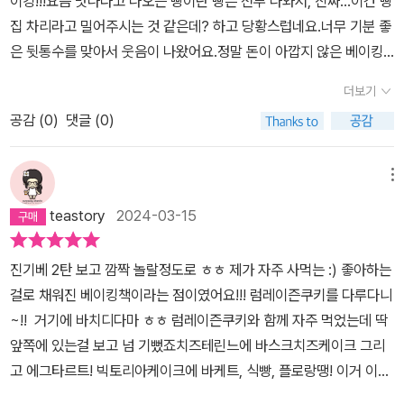
이킹!!!요즘 맛나다고 나오는 빵이란 빵은 전부 나와서, 진짜...이건 빵
출한지 얼마되지 않는 저에게는 베이킹할때마다 다시금 체크해보는
집 차리라고 밀어주시는 것 같은데? 하고 당황스럽네요.너무 기분 좋
사항들이예요오븐을 예열해두지 않아서 도구 준비를 제때하지않아
은 뒷통수를 맞아서 웃음이 나왔어요.정말 돈이 아깝지 않은 베이킹
허둥지둥..실패를 거듭했던 지난 날들...........이제 진기베를 통해 쑥쑥
책은 처음이네요.1탄보다는 좀 더 신경쓸게 많지만, 맛있는 빵을 먹으
더보기
성장하고 있다죠^^치즈 테린느쑥인절미롤케이크럼레이즈 버터쿠키
려면 그만한 노력이 있어야 되는 거죠. 다른건 모르겠고,요리는 정성
초코라즈베리마들렌캐러멜진기베로 만든 디저트들어쩜 하나같이 이
공감 (
0
)
댓글 (0)
이 전부에요.ㅠㅠ쉽게쉽게가 안되거든요. 그래도 다행인게, 그나마
렇게 맛있을수 있나요(+_+?이거 내가 만든거 맞나.....싶을정도로 만
실수할 확률을 줄여주는 레시피라는거!너무 좋아해서 늘 사먹던 빵
족스러웠던터라주변에 마구마구 소개해주고 싶어요 진짜~정말 만들
들, 이번 기회에 한번 제대로 도전해봐야 겠어요. 파이팅!!!
메뉴
어보고싶은 레시피가 잔뜩인 진기베2탄이중 저의 픽을 소개해볼께요
teastory
2024-03-15
:)#아메리칸 쿠키맛보고 엄지척 저절로 나오는 아메리칸 쿠키요거 정
말 꼭 만들어봐야할 베스트중 하나구요첫장에 소개된만큼 강추하고
진기베 2탄 보고 깜짝 놀랄정도로 ㅎㅎ 제가 자주 사먹는 :) 좋아하는
픈 레시피예요#결스콘한번 맛보면 손을 멈출수 없다는....마성의 결
걸로 채워진 베이킹책이라는 점이였어요!!! 럼레이즌쿠키를 다루다니
스콘특히 응용편에 나와있는 마늘버터 결스콘은 꼭 만들어보세요 꼭
~!! 거기에 바치디다마 ㅎㅎ 럼레이즌쿠키와 함께 자주 먹었는데 딱
이요......!!다시 봐도 침고여요 식사대용으로도 좋구 마늘버터가 짱맛
앞쪽에 있는걸 보고 넘 기뻤죠치즈테린느에 바스크치즈케이크 그리
있어요~#카늘레요즘 인기몰이중인 디저트중 하나가 카늘레 아니겠
고 에그타르트! 빅토리아케이크에 바케트, 식빵, 플로랑땡! 이거 이거
습니꽈?제대로 먹어본적도 없었는데도.......레시피를 보는 순간 확 꽂
정말 뺄거 없이 다 만들어보고 싶은 리스트를 그대로 옮겨놓았더라구
혀서 틀부터 질러버린 카늘레..카늘레를 내가 직접 만들게 될줄야....