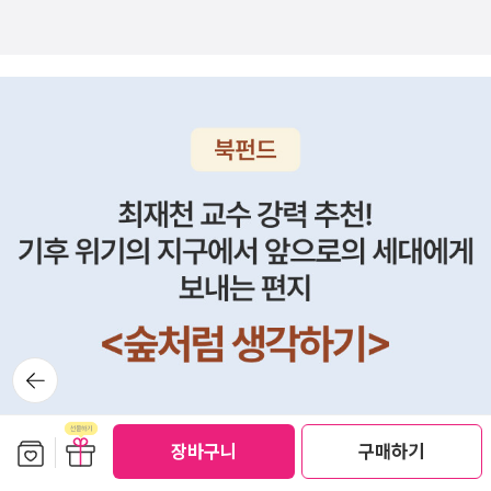
뒤로가
기
보관함담기
선물하기
장바구니
구매하기