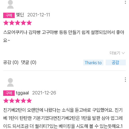
메뉴
없었는데 요거 때문에 결국 도구를 또 하나 늘였지머예요 ㅋㅋ반응이
너무 좋아서 이번 설명절에도 여러개 구워낼 예정이예요흑임자 넣어
옞딘
2021-12-11
꼬소하고 은은한 단맛이 념 매력적이라빵을 그닥 좋아하지않으시는
친정부모님도 요건 맛있게 드실것같아요#딸기 프레지에케이크초보
스모어쿠키나 감자빵 고구마빵 등등 만들기 쉽게 설명되있어서 좋아
에게는 고난위였던 레시피였지만손이 많이 갔던만큼 맛으로 보답해
요~
주었던 딸기 프레지에는 딸기값이 진정되면 다시금 만들어보고싶은
더보기
레시피예요너무너무 맛있어서 그야말로 순삭!!전 앞으로 케이크 이것
만 만들어먹을려구요!!!#캐러멜온도계 사길 잘했다싶게 만든 캐러
공감 (
0
)
댓글 (0)
멜..........우왕 여태껏 먹은 캐러멜은 뭐였지?고급스런 달달구리 간식
요건 최애 당충전 디저트가 되었고요#소금빵베이커리에서 꼭 집어
메뉴
오던 소금빵아직 발효빵은 익숙지못한터라 발효도 종종 실패하고 성
tggaal
2021-12-26
형은 더더 실패중이지만서도....ㅋㅋ요건 넘 맛있어서 두번세번 구워
먹었지요모양은 어글리지만 맛은 쏘딜리셔스~#캄파뉴요건처음 빵
진기베2탄이 오랜만에 나왔다는 소식을 듣고바로 구입했어요. 진기
을 만드는 베이킹 초보에게 제일 먼저 추천하는 메뉴래요그래서인지
베 1탄이 탄탄한 기본기였다면진기베2탄은 1탄을 발판 삼아 업그레
레시피는 간단했는데 맛은 완전 베이커리맛집안에 좋아하는 호두랑
이드 되서조금 더 퀄리티?있는 베이킹을 시도해 볼 수 있는듯해요.1
크랜베리,타르체리까지 듬뿍 넣었더니 정말 맛있더라구요#생식빵진