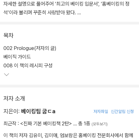
자세한 설명으로 풀어주어 ‘최고의 베이킹 입문서’, ‘홈베이킹의 정
석’이라 불리며 꾸준히 사랑받아 왔다.
1탄이 유행을 타지 않는 기본 메뉴들을 다루었다면, 이번에 출간한 2
목차
탄은 애독자들의 제안에 따라 기획된 것으로 카페나 베이커리, SNS
등에서 인기를 끌었던 트렌디한 메뉴들을 소개하고 있다. <진짜 기본
002 Prologue(저자의 글)
베이킹책> 1탄처럼 누구나 따라 하기 쉽도록 수 차례 테스트를 통해
베이직 가이드
개발, 검증해 진짜 자세하게 알려주기 때문에, 다소 어렵게 느껴졌던
008 이 책의 레시피 구성
요즘 인기 디저트와 빵을 집에서도 실패 없이 만들어 즐길 수 있다.
<진짜 기본 베이킹책> 2탄의 모든 메뉴는 독자 기획단이 함께 참여
저자 소개
해 진짜 제대로 배우고 싶은 작은 과자부터 케이크, 파운드, 타르트,
무반죽 빵, 시즌 인기 빵까지 폭넓게 선정했다. 또한 레시피 활용도를
지은이:
베이킹팀 굽ㄷa
저자파일
신간알림 신청
높이기 위해 작은 과자나 빵의 일부 아이템은 기본 레시피는 물론 부
최근작 :
<진짜 기본 베이킹책 2탄>
… 총 1종
(모두보기)
재료, 필링, 토핑 등을 달리해 만들 수 있는 응용 레시피들도 다채롭게
소개했다.
이 책의 저자 김유미, 김미애, 엄보람은 홈베이킹 전문회사에서 함께