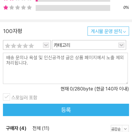
제빵까지 다양한 분야의 기본 레시피가 담겨 있습니다. 3. 오늘 처음
0%
베이킹을 시작하는 사람도 그대로 따라 하면 성공할 수 있도록 상세
한 과정 사진과 자세한 설명을 깨알같이 실었습니다. 4. 기본 반죽에
부재료, 필링, 토핑 등을 달리하여 다채롭게 응용할 수 있는 응용 레시
100자평
게시물 운영 원칙
피를 알려드립니다. 5. 베이킹의 기초를 다지는 기본 가이드부터 분
카테고리
량, 조리 시간, 보관법, 유용한 팁까지 꼭 필요한 정보를 알차게 넣었
습니다. 6. 구움 과자 보관법, 가지고 있는 틀에 맞춰 반죽량 계산하는
법, 반죽기로 반죽하기 등 베이킹 초보들이 궁금해하는 정보들을 총
망라했습니다.
현재
0
/280byte (한글 140자 이내)
스포일러 포함
등록
구매자 (4)
전체 (11)