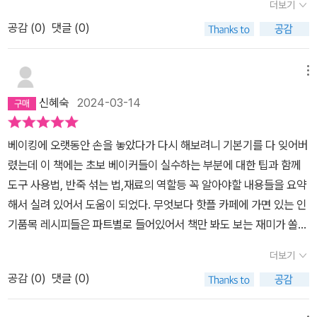
더보기
요. 레팩 스타일답게 예쁜 사진과 또 과정사진이 들어가 있어서 도장
겉바속초라는게 이런 맛이구나...카늘레베이킹책도 따로 찾아 읽어
공감 (
0
)
댓글 (0)
깨기 정말 제대로 할 수 있는 알찬 진기베예요~~!! 강추!
보기도 했었는데 초보인 저에게는 가장 편하게 다가온 레시피여서 정
말 책대로 차근차근 따라 만들었더니 성공할수 있었고요기본맛과 홍
차 카늘레 둘다 넘 맛있어서..정말 감동하며 먹었어요#피낭시에카페
메뉴
에서 사먹기만 하던 피낭시에도 도전!살다보니 이런날이....내가 직접
신혜숙
2024-03-14
만들어 먹는 카페 디저트라뇨 진기베덕에 넘사벽이었던 메뉴도 용기
있게 도전해보게 되요#마들렌마들렌은 1탄으로 만나본 구움과자여
베이킹에 오랫동안 손을 놓았다가 다시 해보려니 기본기를 다 잊어버
서 용기있게 대량생산해봤어요집에 당근 펄프가 많아서 당근 크럼블
렸는데 이 책에는 초보 베이커들이 실수하는 부분에 대한 팁과 함께
마들렌을 엄청 구웠는데 요것도 넘나리 맛난것!크림치즈 덩어리가 바
도구 사용법, 반죽 섞는 법,재료의 역할등 꼭 알아야할 내용들을 요약
닥날때까지 아낌없이 구워낸 #바스크 치즈 케이크요거 정말 카페에
해서 실려 있어서 도움이 되었다. 무엇보다 핫플 카페에 가면 있는 인
서 먹을때마다 꼭 한번 만들어보고싶다...크게 한판 구워 맘껏 먹어보
기품목 레시피들은 파트별로 들어있어서 책만 봐도 보는 재미가 쏠쏠
리라...했었는데 ㅎㅎ요것도 엄지척!! 느무느무 맛있으니깐요두번 세
하다. 이책의 레시피중 결스콘과 포르투칼식 에르타르트를 자주 만
번 만들어보시라고 추천합니닷정말 맛있는 바스크치즈케이크 레시피
더보기
들었는데 파는 것과 비교가 안되게 맛있다. 창업해도 될 정도로 맛있
가 필요하다면 진기베 2탄을 펼쳐보세요^^맛있는 디저트 혼자만 먹
공감 (
0
)
댓글 (0)
는 레시피가 가득한 진기베는2 나만 알고 싶지만 인기 트랜드 맛보장
을수 있나요?어른들과 함께 티타임을 즐기고 싶을때 추천하고픈 #흑
레시피를 찾고 있는 베이커들이 있다면 이책을 강추한다..
임자 시폰 케이크사실 시폰은 틀도 없고 해서 도전해볼 생각이 그닥