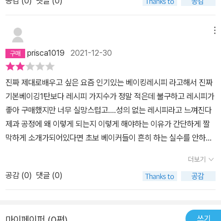
공감 (
0
)
댓글 (0)
했지요베린이에게 용기를 심겨준 베이킹 가이드 진기베!베린이는 베
이킹 초보의 입문서 진기베 1탄을 통해 기초를 탄탄히 쌓을수 있었
메뉴
고 2탄으로 카페표 퀄리티있는 디저트를 뚝딱 만들수 있게되었으니
이건 정말 소장각이라죠!베이킹을 하다보면 뭐가 잘못된건지어디서
prisca1019
2021-12-30
부터 틀린건지조차 파악이 안되서 어리둥절하곤했었는데레시피팩토
리는 Q&A 게시판을 통해 답변받을수 있어 그것도 참 좋더라구요1탄
진짜 제대로배우고 싶은 요즘 인기있는 베이킹레시피 라고해서 진짜
도장깨기하며 베린 탈출할수 있었고 이번 2탄을 만나며 참 많이 성장
기본베이깅1탄보다 레시피 가지수가 정말 적은데 불구하고 레시피가
하고 있음을 느껴요뭣보다 새로운 레시피에 도전해보는 재미가 느무
좋아 구매했지만 너무 실망스럽고....성의 없는 레시피라고 느껴진다
느무 쏠쏠하더라구요홈베이킹이 즐거운 요즘진짜 베이킹 가이드를
제과 공정에 왜 이렇게 되는지 이렇게 해야하는 이유가 간단하게 짤
찾고 있다면진짜 기본 베이킹책을 아주베리 추천해요 :)
막하게 소개가되어있다면 초보 베이커들이 흔히 하는 실수를 안하도
록 주의를 기울여 레시피를 볼것이다 근데 그런내용이 진짜 기본 베
더보기
이킹 일텐데... 없어서 성의없고 1탄의 성공에 우쭐한 교만한 레시피
공감 (
0
)
댓글 (0)
같이 느껴졌다...
쓰기
마이페이퍼 (0편)