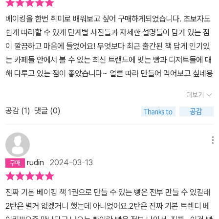
렇게 구움 과자들이 있어서에어프라이어를 이용할 수도 있다는 것 역
의 눈높이에 맞춰 설명이 되어 있는데다 레시피 메뉴도 트랜디하
시 이 책의 장점입니다.실제로 저는 에어프라이어를 이용해 쿠키도
베이킹을 한번 취미로 배워보고 싶어 구매하게되었습니다. 초보자도
고 뭣보다 독자들의 제안에 귀기울여 만든 책이어서 레시피대로 따라
스콘도 구웠는데오븐 못지않게 노릇 맛있게 구워졌어요!그리고 챕터
쉽게 따라할 수 있게 단계별 사진들과 자세한 설명들이 담겨 있는 점
만들다보면 맛보장도 되니 이건 뭐~^^올초 홈베이킹에 삘받아서 도
2는 케이크, 파운드 케이크 타르트랑쳅터 3에는 무반죽 빵과 반죽빵
이 깔끔하고 마음에 들었어요! 무엇보다 최근 출간된 책 답게 인기있
서관에서도 여러권을 대여해왔는데이렇게 꼼꼼하게 설명되어 있는
까지 만들어 볼 수 있어저도 모처럼 반죽기를 주방 깊숙이에서 꺼내
는 카페들 안에서 볼 수 있는 최신 트랜드에 맞는 빵과 디저트들에 대
책이 사실 잘 없기도했구요눈에 쏙쏙 들어오는 편집과 설명이 좋아서
보았습니다.진짜 만들어보고싶은 것들이 넘 많은 책이에요.게다가 이
해 다루고 있는 점이 좋았습니다~ 얼른 따라 만들어 먹어보고 싶네용
이번 진기베 2탄 역시 후회없는 선택이었다고 봐요베이킹책 한권으
렇게 친절하게 알려주기까지 하다니!+)제가 보고 따라만든 사진들도
로 요즘 인기 베이킹을 해보고싶다면~함께 진짜 기본 베이킹2탄을
더보기
첨부해봅니다.전부다 진기베 레시피 x 에어프라이어 조합으로 구웠
펼쳐볼까요 ^^책의 목차는 Part1 작은 과자Part2 케이크&파운드케
구요.이상 요즘 저의 최애 베이킹 책이었습니당
공감 (
1
)
댓글 (0)
이크&타르트Part13 브레드 로 나와있어요책의 앞쪽에는 기본 가이
드가 나와있고책을 따라 하는데 필요한 재료와 도구,오븐 그리고 기
메뉴
본 테크닉과 용어 설명또 베이킹 실패를 줄이는 원칙이라던가 Q&A
페이지가 나와있어실패하지 않는 베이킹 노하우를 배울수 있어요 레
rudin
2024-03-13
시피마다 굽는시간과 온도와 보관법까지 하나하나 나와있는데다 에
어프라이어 조리법도 함께 나와있어 넘나 좋은것~!제시한 분량만큼
진짜 기본 베이킹 책 1권으로 만들 수 있는 빵은 전부 만들 수 있길래
정확히 계량하기필요한 도구 미리 준비하기오븐 미리 예열하기베이
2탄은 별거 없겠거니 했는데 아니었어요.2탄은 진짜 기본 트렌디 베
킹을 좀 해보셨던 분들이라면 이건 정말 기본이지~하겠지만베린탈