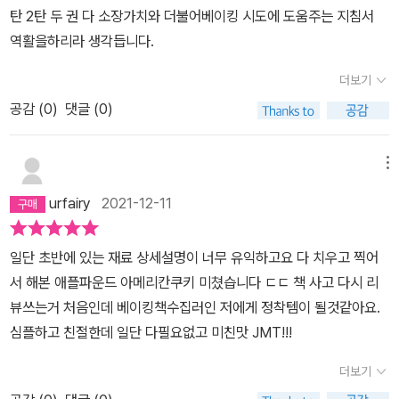
탄 2탄 두 권 다 소장가치와 더불어베이킹 시도에 도움주는 지침서
기베2탄에는 저온숙성 반죽이 많이 나오더라구요생식빵 역시 저온숙
역활을하리라 생각듭니다.
성 반죽인데요 어쩜 이렇게 부들부들하고 맛난 식빵이 만들어지는건
지..감탄 또 감탄!!2차발효를 몇번이나 실패하며 발효빵은 슬쩍 피하
더보기
게 되었는데 생식빵을 통해 다시금 발효의 매력에 눈뜨게 되었다죠!
공감 (
0
)
댓글 (0)
식빵을 집에서 만들어먹는 날이 오다니..감격감격1탄 레시피는 111개
인데 2탄은 64개어? 레시피가 절반정도 줄었네...싶었는데 말입니다
찜해놓고 만들다보니 맛있는거 투성이...진기베2탄! 버릴거없이 주옥
메뉴
같은 레시피가 가득이라는거~~^^많이 만든것같은데 앞으로도 만들
urfairy
2021-12-11
게 넘 많네요#머랭쿠키진기베1탄에 소개되어 있지않아 아쉬웠던 머
랭쿠키2탄에 드뎌 실렸더라구요 핸드믹서상태가 메롱이라 아직 도전
일단 초반에 있는 재료 상세설명이 너무 유익하고요 다 치우고 찍어
해보지 못했지만 넘 기대되구요한번 맛보고 그 매력에 포옥 빠졌었던
서 해본 애플파운드 아메리칸쿠키 미쳤습니다 ㄷㄷ 책 사고 다시 리
#감자빵&고구마빵요것도 꼭 만들어보고싶었는데 나와있어 넘 좋더
뷰쓰는거 처음인데 베이킹책수집러인 저에게 정착템이 될것같아요.
라구요#브리우슈 도넛요즘 요게 또 그렇게 핫하다는데...진기베 도넛
심플하고 친절한데 일단 다필요없고 미친맛 JMT!!!
도 그렇게 맛있다네요?튀기는건 자신없지만. 내공쌓아 꼭 만들어보
고싶은 브리오슈 도넛^^1탄에는 에그파이 2탄에는 포루투칼식 에그
더보기
타르트요 에그타르트가또 그렇게 맛있다니~꼭 만들어보고싶어 찜