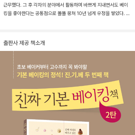
근무했다. 그 후 각자의 분야에서 활동하며 바쁘게 지내면서도 베이
킹을 좋아한다는 공통점으로 똘똘 뭉쳐 10년 넘게 우정을 쌓았다. 만
나면 밥보다 디저트를 어디서 먹을지 고민하고, 새로운 제과에 대해
끝없이 이야기를 나누다 헤어지기 일쑤였다. 레시피팩토리에 근무하
던 김유미의 제안으로 [진짜 기본 베이킹] 1탄을 함께 만들었고, 다
출판사 제공 책소개
같이 디저트를 굽고 먹고 나눌 수 있는 일을 모색하다 베이킹팀 ‘굽ㄷ
a’를 결성해 그 첫 프로젝트로 [진짜 기본 베이킹책] 2탄을 만들었다.
김유미 / 동경제과학교를 졸업하고 베이킹 및 요리 전문 출판사에서
에디터 생활을 하며 책과 인연을 쌓았다. 소소한 홈베이킹을 즐기며
현재 요리책 전문 번역가로 활동 중이다. 김미애 / 대학에서 요리 전
공 후 호텔과 레스토랑 근무, 츠지원아카데미에서 제과를 공부했다.
베이킹 스튜디오 단꿈 운영 등 요리와 베이킹을 넘나들며 다방면으로
솜씨를 길렀다. 엄보람 / 대학에서 불어와 요리를 전공했다. 베이킹의
매력에 빠져 베이커리와 홈베이킹 전문회사에 재직 후 베이킹 스튜디
오 Le petit lapain을 운영했다.