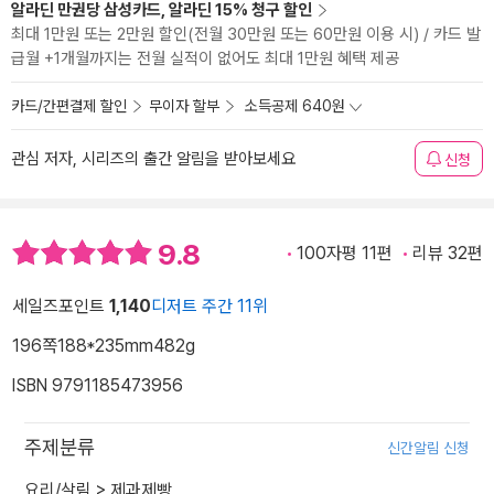
알라딘 만권당 삼성카드, 알라딘 15% 청구 할인
최대 1만원 또는 2만원 할인(전월 30만원 또는 60만원 이용 시) / 카드 발
급월 +1개월까지는 전월 실적이 없어도 최대 1만원 혜택 제공
카드/간편결제 할인
무이자 할부
소득공제 640원
관심 저자, 시리즈의 출간 알림을 받아보세요
신청
9.8
100자평 11편
리뷰 32편
세일즈포인트
1,140
디저트 주간 11위
196쪽
188*235mm
482g
ISBN 9791185473956
주제분류
신간알림 신청
요리/살림
>
제과제빵