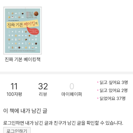
탄은 애독자들의 제안에 따라 기획된 것으로 카페나 베이커리, SNS
등에서 인기를 끌었던 트렌디한 메뉴들을 소개하고 있습니다. <진짜
기본 베이킹책> 1탄처럼 누구나 따라 하기 쉽도록 수 차례 테스트를
통해 개발, 검증해 진짜 자세하게 알려주기 때문에, 다소 어렵게 느껴
졌던 요즘 인기 디저트와 빵을 집에서도 실패 없이 만들어 즐길 수 있
습니다. <진짜 기본 베이킹책> 2탄의 모든 메뉴는 독자 기획단이 함
께 참여해 진짜 제대로 배우고 싶은 작은 과자부터 케이크, 파운드, 타
진짜 기본 베이킹책
르트, 무반죽 빵, 시즌 인기 빵까지 폭넓게 선정했습니다. 또한 레시피
활용도를 높이기 위해 작은 과자나 빵의 일부 아이템은 기본 레시피
는 물론 부재료, 필링, 토핑 등을 달리해 만들 수 있는 응용 레시피들
읽고 싶어요 3명
11
32
0
도 다채롭게 소개했습니다. 이번 책의 모든 레시피는 베이킹팀 ‘굽ㄷ
읽고 있어요 2명
100자평
리뷰
마이페이퍼
a’가 철저한 테스트와 꼼꼼한 검증을 통해 만들었습니다. 1탄에도 참
읽었어요 37명
여했던 전문가들이기 때문에 그 원칙 그대로 고수하며, 초보 홈베이
이 책에 내가 남긴 글
커부터 자신만의 레시피를 만들고 싶은 전문 베이커의 마음까지 헤아
리면서 사소하지만 중요한 팁부터 알아두면 쓸모 있는 베이킹 이론까
로그인하면 내가 남긴 글과 친구가 남긴 글을 확인할 수 있습니다.
지 빈틈없이 채우고자 노력했습니다. <진짜 기본 베이킹책> 1탄이
로그인하기