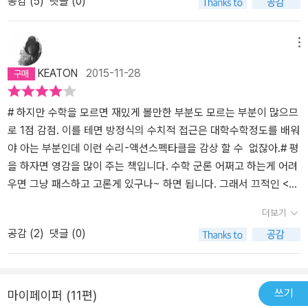
공감 (
5
)
댓글 (0)
껴지지 않는다.좋은 책이다*^^*
메뉴
KEATON
2015-11-28
# 하지만 수학을 모르면 재밌게 볼만한 부분도 모르는 부분이 많으므
로 1점 감점. 이를 테면 방정식의 수치적 접근은 대학수학정도를 배워
야 아는 부분인데 이런 수리-액션스펙타클을 감상 할 수 없잖아.# 평
을 하자면 영감을 많이 주는 책입니다. 수학 군론 어쩌고 하는게 어려
우면 그냥 패스하고 고론게 있구나~ 하면 됩니다. 그래서 끄적인 <남
극 공룡 이야기>(단편, 본문 미교정),1. 남극의 공룡은 뇌가 커서 현명
더보기
했다. 원래 더운 곳에서 살던 그는 그 현명한 머리로 긴 세월을 살아가
공감 (
2
)
댓글 (0)
다, 노년이 들어 죽음의 공포를 깨닳았다. 그리고 여태 잡아먹힌 먹이
들과 거다란 몸집을 옮기며 밟었던 작은 이들의 죽음에 슬퍼했다. 그
는 천천히 커다란 몸집을 이끌고 흙이 많고 밟혀 죽을 풀이 적은 남쪽
으로 내려갔다. 남쪽에서는 밟혀도 잘 죽지 않는 작은 이끼들을 먹이
쓰기
마이페이퍼 (11편)