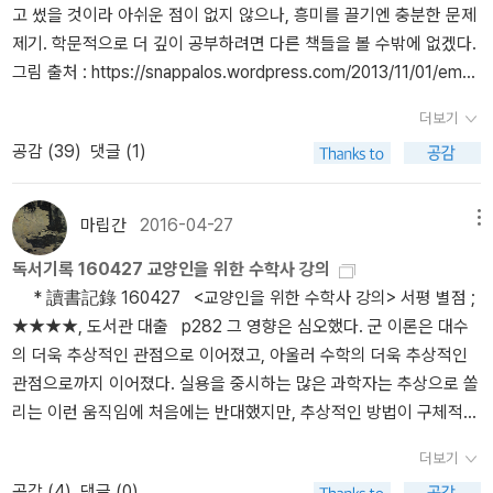
고 썼을 것이라 아쉬운 점이 없지 않으나, 흥미를 끌기엔 충분한 문제
하다. 모두 어려운 시절이라고들 한다. 4차 산업혁명 시대에 아이러
해주었다.4. 그는 눈을 크게 뜨고 바람이 이야기한 작은 날아다니는
제기. 학문적으로 더 깊이 공부하려면 다른 책들을 볼 수밖에 없겠다.
니하게도 일자리가 더 없어지는 시대가 됐다. 그래도 도움이 되는 책
생물들이 오는 것을 보았다. 앞으로 그 작은 날아다니는 생물들에게
그림 출처 : https://snappalos.wordpress.com/2013/11/01/emer
은 과학책이지 않을지. 어쨌거나 추천 리스트 나간다. ​ 20여
이끼들과 기생충과 개미를 비롯한 여러 생물들의 생을 맡기기로 했
gence-is-a-revolution-in-human-thinking/ (책 28쪽에도 나온다)
권의 책이 더 있긴 한데, 이건 다음 번 추천 목록에서 다뤄보고자 한
다. 그들이 계속 오게 되면 이끼들과 기생충과 개미를 비롯한 여러 생
더보기
18세기 뉴턴조직화된 단순성의 과학 (The Science of Organized
다. 관심있는 분들은 열독하시길!
물들이 더 줄어 들 것이므로. 5. 그리고 자신은 몸이 크니 움직일 때
공감 (
39
)
댓글 (1)
Simplicity)19세기 통계역학조직화되지 않은 복잡성 (Disorganized
무언가 밟아 죽이지 않게 바다로 향했고, 오래전 작은 이끼의 지혜를
Complexity)20세기 생물학조직화된 복잡성의 과학 (The Science
따라 바다에 사는 작은 벌레들을 씹지 않고 삼키기로 했다. 그의 위장
s of Organized Complexity) [책 48쪽, Stuart Kauffman, The O
은 박테리아가 뿜어내는 것들로 충분히 살 정도로 변신했으며 박테리
마립간
2016-04-27
메뉴
rigins of Order: Self-Organization and Selection in Revolution
아는 그의 몸 속에서 함께 살았다.7. 그의 후손들은 바다와 대화하며
독서기록 160427 교양인을 위한 수학사 강의
(NY: Oxford University, 1993)을 재구성하였다 한다(1933년으로
지느러미의 지혜를 빌려 깊은 바다를 헤엄치고 땅을 떠나기로 했으
* 讀書記錄 160427 <교양인을 위한 수학사 강의> 서평 별점 ;
표기가 잘못되어 있다. 찾아보니 위 책 173쪽에 등장하는 내용이
며, 하늘과 대화하며 숨구멍의 지혜를 빌렸다. 깊은 바다의 바위로 부
★★★★, 도서관 대출 p282 그 영향은 심오했다. 군 이론은 대수
다).] 다음과 같은 책들이 보인다. 삼성경제연구소에서 한동안 관심
터 침묵의 지혜를 빌리게 되었고 그의 혀는 침묵을 하되 지구의 생물
의 더욱 추상적인 관점으로 이어졌고, 아울러 수학의 더욱 추상적인
을 가졌던 모양이다. 지은이의 책들도 보자. 더 읽을거리... 정리하는
중 인간이라는 종만 알 수 없는 바다의 노래를 불렀다. 남쪽의 현명한
관점으로까지 이어졌다. 실용을 중시하는 많은 과학자는 추상으로 쏠
김에 Ian Stewart의 책들을 모아 보았다.
큰 동물들은 그렇게 바다로 그를 쫓아 긴 수행길을 향하기도 했다. 바
리는 이런 움직임에 처음에는 반대했지만, 추상적인 방법이 구체적
람은 이 소식을 북쪽으로도 전했고 몇몇 현명한 이들이 이 긴 수행길
방법보다 더욱 위력적일 때가 많음이 분명해지자 반대는 대체로 사라
을 나섰다.8. 이 긴 시간의 흔적인 그의 수염은 후손들이 턱에 새기기
더보기
졌다. 수학은 사치일까? p431 장구한 수학사 내내 수학은 다음 두
로 하여 그들은 지금 털같이 생긴 하얀 줄무니가 턱에 생겼고, 바다의
공감 (
4
)
댓글 (0)