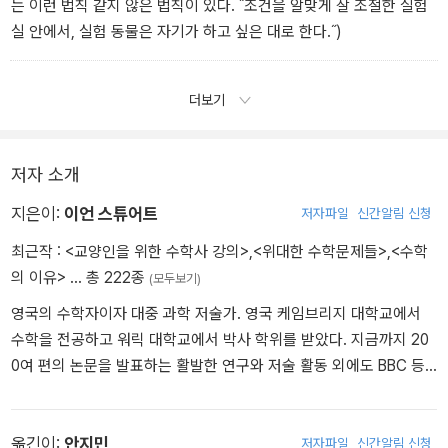
는 이런 법칙 같지 않은 법칙이 있다. ˝조건을 알맞게 잘 조절한 실험
실 안에서, 실험 동물은 자기가 하고 싶은 대로 한다.˝)
더보기
저자 소개
지은이:
이언 스튜어트
저자파일
신간알림 신청
최근작 :
<교양인을 위한 수학사 강의>
,
<위대한 수학문제들>
,
<수학
의 이유>
… 총 222종
(모두보기)
영국의 수학자이자 대중 과학 저술가. 영국 케임브리지 대학교에서
수학을 전공하고 워릭 대학교에서 박사 학위를 받았다. 지금까지 20
0여 편의 논문을 발표하는 활발한 연구와 저술 활동 외에도 BBC 등
텔레비전과 라디오 프로그램에 출연하고 〈뉴 사이언티스트〉, 〈사이언
티픽 아메리칸〉 등 신문과 잡지에 꾸준히 기고하며 수학 대중화에 앞
장서 왔다. 영국 왕립 학회에서 대중 과학의 발전에 기여한 이에게 수
옮긴이:
안지민
저자파일
신간알림 신청