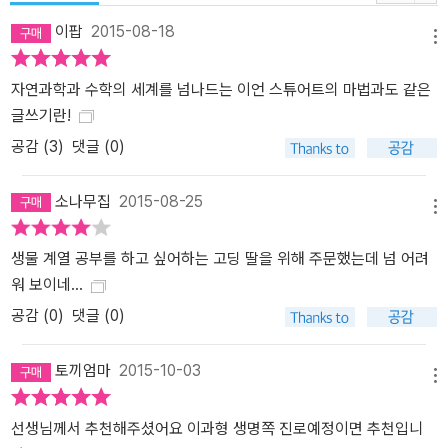
서 다섯 번째 혁명, DNA 구조가 밝혀진다. DNA 분자는 어떻게 생겼
이팝
2015-08-18
을까? 그것을 이루는 원자는 어떤 순서로 놓일까? 이러한 기본적인
메뉴
의문에 대한 답은 결정 속의 원자 구조가 만들어 내는 회절 패턴으로
자연과학과 수학의 세계를 넘나드는 이언 스튜어트의 마법과도 같은
원자 구조를 재구성하는 수학 기법 중 하나인 브래그 법칙, 원자가 어
글쓰기란!
떻게 배열되었는지를 구체적으로 알려 주는 수학 기법인 푸리에 변환
이 있었기에 가능했다. 「8장 생명의 책」에서는 인간 유전체 사업과 셀
공감 (
3
)
댓글 (0)
레라 사에서 진행하는 유전체 분석 작업에서 수학과 화학이 어떤 식
으로 작용하는지를 들여다본다. 21세기 수학의 최전선 「9장 생명의
소나무집
2015-08-25
메뉴
나무를 따라서」는 헤켈의 생명의 나무 그림과 함께 수학자들이 생각
하는 나무(tree, 트리 또는 수형도) 개념을 소개한다. 「10장 4차원에
생물 계열 공부를 하고 싶어하는 고딩 딸을 위해 주문했는데 넘 어려
서 온 바이러스」는 복잡한 생명 과정을 조직하는 합성 분자의 구조와
워 보이네...
기능에 대한 것이다. 「11장 숨겨진 배선도」는 뇌와 신경 세포에서 시
공감 (
0
)
댓글 (0)
작해 네발 동물의 걷기 패턴 분석이나 거머리 심장 박동 그래프 등 흥
미로운 연구들이 등장한다. 「12장 매듭과 접기」는 DNA 연구와 위상
토끼엄마
2015-10-03
학을 다루며「13장 반점과 줄무늬」는 튜링 패턴에서 시작해 자연에서
메뉴
발견되는 다양한 대칭 구조와 무늬를 한층 수학적으로 해석하고 있
선생님께서 추천해주셨어요 이과형 생명쪽 진로예정이면 추천입니
다. 이 책에서 다루는 응용 수학 분야는 이 땅에 가지각색의 생명을 낳