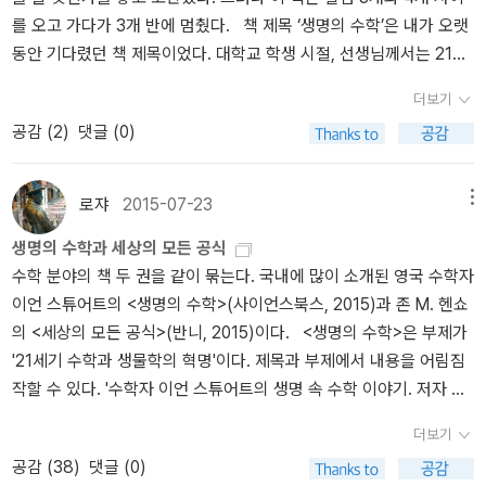
주요 키워드를 선별해 흥미로운 수학사의 세계로 우리를 안내한
한 회의라면 두 사람이 이견이 없을 텐데, 과학도 '믿음'이라고 하면
않는다. ; 그런 의미에서 어린이의 (‘창의’라는 수식어를 붙여가며) 수
를 오고 가다가 3개 반에 멈췄다. 책 제목 ‘생명의 수학’은 내가 오랫
다.' <태양계의 모든 것>(영림카디널, 2013)의 저자 마커스 초운의
(가령 세계는 물질적이거나 물리적이라는 믿음) 어떤 대화가 오고갈
학에서 실체 관련성을 지나치게 강조하는 것은 또 다른 오류다.p272
동안 기다렸던 책 제목이었다. 대학교 학생 시절, 선생님께서는 21세
신작은 <만물과학>(교양인, 2016)이다. '이 세상 모든 것이 궁금했던
지 궁금하다. <과학의 망상>에 대해서는 전문가 서평을 찾아봐아겠
이를 가리켜 자연 무리성에 대한 정리 Theorem on Natural Irration
기의 의학/생물학은 신경과학(뇌과학)이 선도할 것이라고 하셨고, 나
한 남자의 과학 이야기'가 부제. 이 '한 남자'가 저자 마커스 초운.'저자
다... 16. 04. 24.
alities라고 한다.p282 그 영향은 심오했다. 군 이론은 대수의 더욱
더보기
역시 그 말씀에 동의했다. 내가 읽고 있는 많은 교양도서는 신경과학/
마커스 초운은 우리를 원자보다 작은 미시 세계로 안내하고 빅뱅이
추상적인 관점으로 이어졌고, 아울러 수학의 더욱 추상적인 관점으로
공감 (
2
)
댓글 (0)
심리학 도서다. 신경과학, 그 다음은 무엇일까? 나는 신경과학 다음
일어나는 순간으로 우리를 끌고 가며, 은하계 중심에 있는 거대 질량
까지 이어졌다. 실용을 중시하는 많은 과학자는 추상으로 쏠리는 이
으로 의학/생물학을 선도할 분야로 수학을 지목했다. 글쓴이는 책 의
블랙홀을 넘어 홀로그램 우주까지 우리를 데려다준다. 생각할 수 있
런 움직임에 처음에는 반대했지만, 추상적인 방법이 구체적 방법보다
앞부분에 나와 같은 선언을 한다. 많은 기대와 함께 책을 읽었지만, 내
는 가장 작은 세계에서부터 상상할 수 있는 가장 큰 세계까지, 우리 눈
로쟈
2015-07-23
메뉴
더욱 위력적일 때가 많음이 분명해지자 반대는 대체로 사라졌다. 군
용은 대체적으로 좀 실망스러웠다. 내가 원했던 이야기는 ‘17장 생명
앞에 펼쳐진 생생한 현실에서부터 마음의 눈으로만 관찰할 수 있는
이론을 통해 분명히 드러난 또 한 가지는 부정적 결과도 여전히 중요
생명의 수학과 세상의 모든 공식
이란’에 해당하는 이야기인데, 글이 너무 적다. 책의 많은 부분은 생
보이지 않는 세계까지 미시와 거시의 모든 세계를 들여다보고 전체를
할 수 있다는 것, 그리고 증명을 하려는 줄기찬 노력이 때로는 중요한
수학 분야의 책 두 권을 같이 묶는다. 국내에 많이 소개된 영국 수학자
물학 이야기라고 할 수 있고, 중간 중간 언급된 수학이야기도 새로울
조망한다. 이 매혹적인 지적 여정에서 인간 앎의 지평을 확장해 온 위
발견으로 이어질 수 있다는 것이다.p301 수학을 더욱 추상적으로 접
이언 스튜어트의 <생명의 수학>(사이언스북스, 2015)과 존 M. 헨쇼
것이 없다. 뉴턴은 중력에 관해 수학을 서술했는데, 뉴턴의 중력 방
대한 과학적 발견과 이론들이 22가지 주제 아래 일목요연하게 펼쳐
근하는 관점은 수학의 주제들이 점점 더 다양해지면서 생겨난 자연스
의 <세상의 모든 공식>(반니, 2015)이다. <생명의 수학>은 부제가
정식은 중력이 어떻게 작용하는지를 설명하지, 중력이 무엇인지, 왜
진다.'과학에 관심이 있는 청소년들도 방학 동안 일독해볼 만하다... 1
러운 결과였다.p303 추상성이 유용하거나 필요하냐 여부는 더 이상
'21세기 수학과 생물학의 혁명'이다. 제목과 부제에서 내용을 어림짐
중력이 그렇게 되었는지를 설명하지는 않는다. 중력이 무엇인지는 아
6. 01. 13.
논의 사안이 아니다. 추상적 방법은 페르마의 마지막 정리와 같은 해
작할 수 있다. '수학자 이언 스튜어트의 생명 속 수학 이야기. 저자 이
이슈타인의 이론에 와서 어느 정도 설명이 된다. 마찬가지로 이 책은
묵은 문제들을 해결하면서 자신의 존재 가치를 증명했다.p304 정성
언 스튜어트는 여섯 번째 혁명, 즉 수학적인 영감을 생물학에 응용하
‘생명에 대한 수학’이기보다 ‘생명과 관련된 수학’이다. <실체에 이르
더보기
적인 것이 정량적인 것을 이기다.p305 그렇게나 유연한 변환을 거치
는 일은 벌써 그 길을 가고 있다고 강조한다. 그는 수학적인 기술과 관
는 길>에 언급된, 수학, 물리, 인지에 나는 ‘생명’을 또 하나의 단자 m
는 마당에 도대체 무엇인 불변일 수 있을까? 알고 보면, 불변인 것은
공감 (
38
)
댓글 (0)
점이 어떻게 생명을 이해하는 데 적용되는지를 차례차례 펼쳐보인다.'
onad로 제안했다. 아마 수학과 생명의 연관성에 대한 연구를 통해 결