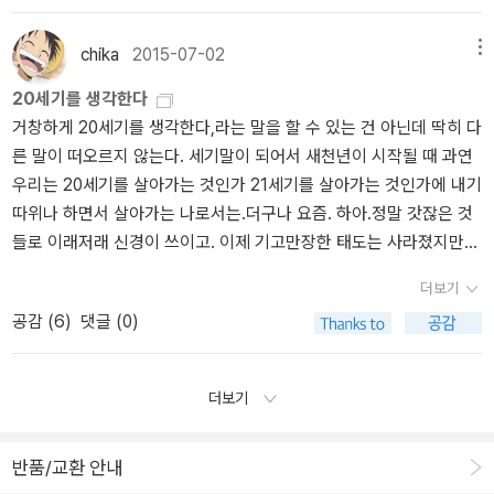
‘아주 많다.’ 하지만 드러나기 시작한 불변성의 유형은 기하학에서 일
대중교양서보다는 수준이 높은 편. 하지만 그의 전작들을 읽은 독자
론지을 것으로 예상한다. 이 책은 <생명의 수학>, <미로속의 암소>,
찍이 살펴보지 않았던 것들이었다.p391 무엇이 올바른 공리인가?p4
들에게는 매우 반가운 책이겠다. <세상의 모든 공식>은 '도플러 효
그리고 아직 출간되지 않은 다른 한 권, 이렇게 삼부작으로 만들어진
chika
2015-07-02
메뉴
09 수학은 계산 이상의 것이지만, 계산은 더욱 개념적인 연구에 어쩔
과에서 군중규모 추산에 이르기까지 세상을 풀어내는 52가지 공식
책이다. 그런데, 앞의 2권의 책 제목을 보고 3권 모두 생명과 수학에
수 없이 수반되는 일이다.p431 장구한 수학사 내내 수학은 다음 두
20세기를 생각한다
이야기'를 담은 책이다. 들어본 공식도 있지만 절반 이상은 생소한 공
관한 책으로 생각했었다. 그런데 이 삼부작은 《사이언티픽 아메리칸》
가지 원천에서 영감을 얻었다. 즉 현실 세계 그리고 인간의 상상력. 가
거창하게 20세기를 생각한다,라는 말을 할 수 있는 건 아닌데 딱히 다
식이다. 그런 공식들의 사전이라고 하면 될까. 복잡한 세상을 풀어내
의 수학 칼럼을 정리한 것이다. 대개 이런 책은 나의 기대에 미치지 못
장 중요한 것은 무얼까? 어느 쪽도 아니다. 중요한 것은 둘의 결합이
른 말이 떠오르지 않는다. 세기말이 되어서 새천년이 시작될 때 과연
는 52가지 별별 방정식. 이 책에는 세상 돌아가는 이야기가 담겨 있
했다. (구매를 했지만, 구매 여부를 꽤 오랫동안 고민했던 책.)
다.
우리는 20세기를 살아가는 것인가 21세기를 살아가는 것인가에 내기
다. 책에 실린 이야기들이 과학과 공학에 관한 것만은 아니다. 비즈니
따위나 하면서 살아가는 나로서는.더구나 요즘. 하아.정말 갓잖은 것
스, 예술, 레포츠 등 다양한 분야를 망라한다. 52가지나 되는 신기한
들로 이래저래 신경이 쓰이고. 이제 기고만장한 태도는 사라졌지만
수학 이야기들은 짤막짤막하다. 물론 52가지 방정식들 가운데는 우
그래도 여전히 나를 무시하는 태도는 여전하고. 그에 대해 별다른 반
리가 익히 알고 있는 것도 있지만, 생소한 것도 적지 않다. 책에 실린
더보기
응없이, 정말 무존재처럼 무시하고 지나가자 라는 생각을 하고 있지
방정식 가운데는 그 하나만을 위해 몇 권의 책 지면을 할애해야 할 만
공감 (
6
)
댓글 (0)
만 양손으로 짐을 들고 드나들때마다, 일없이 문이 닫혀있는 것을 힘
큼 대단한 것도 있다. 그 '대단한 방정식'의 하나이자 가장 유명한 방
겹게 열려고 할때는 짜증이 난다. 여름철, 냉방을 위해서도 아니고, 공
정식은 아마도 아인슈타인의 E=mc² 일 것이다. 이미 여러 권의 책이
기의 흐름을 위해서라면 문을 활짝 열어놓는 것이 상식인데, 정말 '몰
나와 있는데, 데이비드 보더니스의 책이 많이 읽혔다. 금세기 최고의
더보기
상식'이라고 표현하고 싶을 정도로 자기 자신만 생각해서 문을 닫아
과학저널리스트 데이비드 보더니스는 상대성 이론의 해설서나 아인
놓는다. 그럴꺼면 본인 방문을 닫아걸고 앉아있지는. 그럴수록 더 드
슈타인의 전기를 쓰는 대신 이 방정식의 일생을 따라가는 특별한 이
반품/교환 안내
나들고 싶지만 내가 그럴만큼 한가한 사람도 아니고 그곳이 내 자리
야기를 선보인다. E 에너지, = 등호, m 질량, c 빛의 속도, ² 제곱에