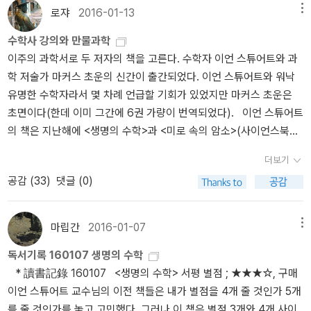
강의> - 수의 탄생에서 카오스 이론까지, 20가지 주제로 살펴보는 수
안에서 나온 주장이란 점이 눈길을 끈다. '출간 즉시 열광적인 찬사와
가능하지 않은 실수 변수 x의 함수 f(x)가 존재함을 증명해낸 것이다.
로쟈
2016-01-13
메뉴
학의 역사 (이언 스튜어트)* <수학의 수학> - 옥스퍼드대 김민형 교
논쟁을 동시에 불러일으킨 문제작'이란 카피는 충분히 예상할 만하
... 앞선 수학자들이라면 결코 그런 함수가 존재한다고 믿지 않았을 것
수학사 강의와 만물과학
수의 세상에서 가장 아름다운 수학 강의 (김민형)
다. 현대 과학의 주요 전제들을 도그마적 망상으로 공격하고 있으니
이다. 그와 동시대 수학자들은 그런 함수가 무슨 쓸모가 있을지 의아
이주의 과학서로 두 저자의 책을 고른다. 수학자 이언 스튜어트와 과
까.세상의 근본적인 문제들은 이미 이론적으로 해결되었다고 여기는
해했다. ... 그것이 바로 프랙탈이다.p244 사실, 그의 미술은 대체로
학 저술가 마커스 초운의 신간이 출간되었다. 이언 스튜어트와 워낙
과학의 태도를 비판하며 현대 과학의 발목을 잡고 있는 주요 10가지
수학을 위한 수단이었다.p245 이는 그가 진정한 수학자의 자세를 지
유명한 수학자라서 몇 차례 언급할 기회가 있었지만 마커스 초운은
도그마를 과학적으로 설득력 있게 검증한다. 세계는 물질적이거나 물
녔음을 잘 보여준다.p253 제 5공준이 참이라고 믿는 것은 논리보다
초면이다(한데 이미 그간에 6권 가량이 번역되었다). 이언 스튜어트
리적인가? 세계는 생명 없는 물질로 만들어진 기계이며, 자연은 목적
는 경험의 결과라는 의견이었다.p255 상상력이 부족한 사람은 이해
의 책은 지난해에 <생명의 수학>과 <미로 속의 암소>(사이언스북스,
이 없는가? 정신은 뇌 안에 얽매여 있으며, 뇌의 작용 그 이상도 이하
하지 못할 테며, 전통에 대한 완고한 집착과 무지로 인해 자신의 연구
2015)가 출간됐었다. 수학자의 책으로는 예외적일 만큼 자주 출간되
도 아닌가? 초자연적 현상은 환각에 불과한가? 기계적 의학만이 효과
를 비웃을 것이라고 가우스는 여겼다.p259 우리는 우리 자신이 아주
더보기
는 셈인데, 이번에 나온 건 <교양인을 위한 수학사 강의>(반니, 201
가 있는 유일한 치료법인가? 셸드레이크는 유물론과 기계적 과학으
작은 구석에서 체험한 제한된 경험을 우주 전체에 투사했다. ... 상상
공감 (
33
)
댓글 (0)
6)다. '수의 탄생에서 카오스 이론까지, 20가지 주제로 살펴보는 수
로 대변되는 현대 과학의 문제점을 독자 스스로 깨닫고, 보다 자유로
력이 풍부하고 비정통적인 몇몇 사상이 상상력이 부족한 다수의 정통
학의 역사'가 부제다. 아무리 교양서라 하더라도 수학 관련서는 난이
운 탐구정신을 갖출 수 있도록 고대 그리스부터 현대에 이르기까지
적인 사상을 밀어내준 덕분에 이제야 유클리드 기하학의 여러 대안들
도가 있게끔 마련인데, 그나마 '수학사'이니 만큼 도전해볼 만하지 않
과학사상의 변천과정과 문제들, 주요 사상가들의 과학철학 흐름과 쟁
마립간
2016-01-07
메뉴
이 존재하면 물리적 공간의 속성은 사고만이 아니라 관찰의 문제임을
을까 싶다. '도전을 거듭해온 수학의 장대한 역사를 정리한 이언 스튜
점을 한눈에 파악하기 쉽게 설명하고 있다. 셀드레이크는 곧 나올 신
우리는 (적어도 수학자와 물리학자들은) 이해하게 되었다. ; (적어도
독서기록 160107 생명의 수학
어트의 수학사. 수학은 인간 사회에 어떤 영향을 미쳤고 우리의 삶을
간에서도 과학과 정신의 미래를 주제로 마이클 셔머(과학저술가이면
수학자와 물리학자들은)이라... 꼬리표를 뗄 수는 없을까?p259 오늘
* 讀書記錄 160107 <생명의 수학> 서평 별점 ; ★★★☆, 구매
어떻게 바꾸어 놓았는가. 저자는 고대 바빌로니아와 그리스, 이집트
서 '회의주의' 운동가)와 대담을 나눈다. <과학의 망상>의 속편 격으
날 우리는 실체에 대한 수학적 모형과 실체 그 자체를 명확히 구분한
이언 스튜어트 교수님의 이전 책들은 내가 별점을 4개 줄 것인가 5개
에서 출발해 뉴턴과 데카르트를 거쳐 페르마와 괴델에 이르기까지,
로도 읽을 수 있지 않을까 싶다(그래서 번역되면 좋겠다). 믿음에 대
다. 이렇게 볼 때, 수학의 많은 내용은 실체와 명백한 관련성을 띠지는
를 줄 것인가를 놓고 고민했다. 그러나 이 책은 별점 3개와 4개 사이