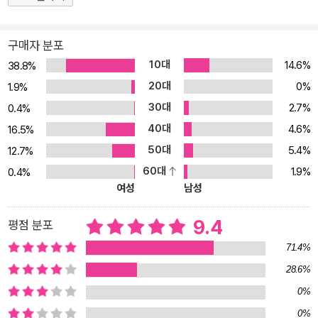
지 대학교에서 수학을 전공하고 워릭 대학교에서 박사 학위를 받았
다. 워릭 대학교 명예 교수인 그는 1995년 영국 왕립 학회에서 대중
과학 기여자에게 수여하는 마이클 패러데이 상을 수상했으며 2001년
구매자 분포
왕립 학회 특별 회원으로 선출되었다. 미국 과학 진흥회가 수여하는
10대
14.6%
38.8%
과학 대중화 공로상(2002년)을 수상한 그는 《가디언》에서 ‘영국에
20대
0%
1.9%
서 가장 뛰어난 수학 저술가’라는 평을 받기도 했으며 『미래의 수학자
30대
2.7%
0.4%
에게』, 『자연의 패턴』, 『눈송이는 어떤 모양이지?』, 『미로 속의 암
40대
4.6%
소』, 『세상을 바꾼 17가지 방정식』 등 일반인들이 수학을 즐길 수 있
16.5%
도록 돕는 수많은 저술을 펴내고 있다. 『생명의 수학』에서 저자는 생
50대
5.4%
12.7%
명의 가장 깊은 비밀을 풀어내는 순간을 수학과 함께하도록 기꺼이
60대
1.9%
0.4%
독자들을 안내한다. 수학 대가가 들려주는 생물학과 수학의 하모니
여성
남성
생물학에서의 수학의 역할은 매우 중요해지고 있다. 21세기의 생물학
은 20세기가 시작할 때 어느 누구도 상상하지 못했던 방식으로 수학
9.4
평점 분포
을 활용하고 있다. 22세기가 되기 전까지, 수학과 생물학은 서로를 알
71.4%
아볼 수 없을 정도로 변화시킬 것이다. -본문에서 이언 스튜어트는 생
28.6%
물학의 다섯 가지 혁명을 소개하며 「1장 수학과 생물학」을 시작한다.
0%
그리고 여섯 번째 혁명 수학의 힘을 다양성과 새로움에서 찾는다. 컴
퓨터와 같은 새로운 기구, 수학 기술과 같은 생각 도구 들을 통해 생물
0%