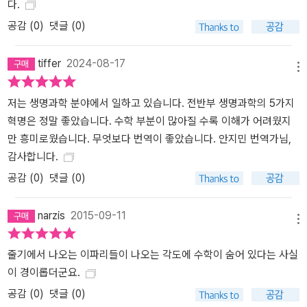
다.
게 했고 지금도 진행 중인 진화 게임(「14장 도마뱀 게임」), 신경계와
뇌의 작용(「15장 정보망 형성」), 생태계의 역학(「16장 플랑크톤 역
공감 (
0
)
댓글 (0)
설」)들을 연구하고 더 나아가 「17장 생명이란?」과 「18장 거기 누구 없
소?」는 생명의 본성과 외계 생명체의 존재 가능성에 관한 주제와도
tiffer
2024-08-17
메뉴
연결된다. 『생명의 수학』은 이미 시작된 수학 혁명을 돌아보고 있다.
생명의 복잡성을 들여다보기 위한 현미경과 광학 수학은 뗄 수 없는
저는 생명과학 분야에서 일하고 있습니다. 전반부 생명과학의 5가지
관계이다. 린네의 분류법은 식물의 기관 수를 세는 법에서 시작되었
혁명은 정말 좋았습니다. 수학 부분이 많아질 수록 이해가 어려웠지
고 유명한 멘델의 완두콩은 식물 개체들의 수학적 패턴을 활용한 결
만 흥미로웠습니다. 무엇보다 번역이 좋았습니다. 안지민 번역가님,
과였다. 다윈이 비글 호에 오른 이유는 크로노미터로 경도를 측정하
감사합니다.
는 피츠로이 장교를 돕기 위해서였다. DNA 구조에 관한 단서들에는
공감 (
0
)
댓글 (0)
샤가프의 법칙들이 숫자들을 새롭게 보이게 했다. 수학이라는 여섯
번째 혁명 이전의 다섯 차례의 혁명에서도 수학은 가까이에 있었다.
narzis
2015-09-11
수학자들은 새로운 의문이 끊임없이 나오는 샘물을 가장 좋아한다.
메뉴
생물학자들은 수학자들이 낸 답에 제대로 감동할 것이다.-본문에서
줄기에서 나오는 이파리들이 나오는 각도에 수학이 숨어 있다는 사실
수학은 수천 년 전에 시작되었지만 여전히 새롭다. 흔히 수학이 이미
이 경이롭더군요.
오래전에 완성되었다고 생각하겠지만, 매년 100만 편 이상의 수학 논
문이 나온다는 점에서 보듯 새로운 수학은 놀라운 속도로 끊임없이
공감 (
0
)
댓글 (0)