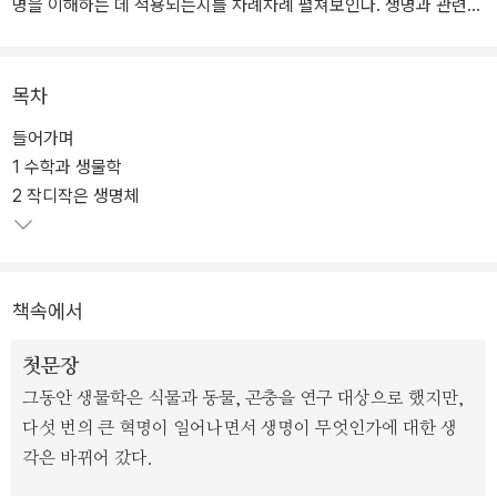
명을 이해하는 데 적용되는지를 차례차례 펼쳐보인다. 생명과 관련된
수학의 범위는 매우 넓다. 확률, (동)역학, 카오스 이론, 대칭, 네트워
크, 탄성, 심지어는 매듭 이론까지 그 범위에 포함된다.
목차
이 책에서 다루는 응용 수학의 대부분은 주류 수리 생물학(mathema
들어가며
tical biology)과 관련된 것이다. 주류 수리 생물학에서는 복잡한 생
1 수학과 생물학
명 과정을 조직하는 합성 분자의 구조와 기능, 바이러스의 형태, 이 땅
2 작디작은 생명체
에 가지각색의 생명을 낳게 했고 지금도 진행 중인 진화 게임, 신경계
와 뇌의 작용, 생태계의 역학들을 연구한다.
책속에서
첫문장
그동안 생물학은 식물과 동물, 곤충을 연구 대상으로 했지만,
다섯 번의 큰 혁명이 일어나면서 생명이 무엇인가에 대한 생
각은 바뀌어 갔다.