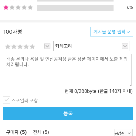
학에서 얻는 결과물들이 달라지는 것이다. 「2장 작디작은 생명체」는
0%
첫 번째 혁명, ‘현미경’을 다룬다. 생각의 척도가 달라지면서 보이는
세상이 달라진다는 점은 망원경으로 우주의 단순성을, 현미경으로 생
명의 복잡성을 깨닫는 과정에서 역사가 증명한다. 발생학의 복잡한
100자평
게시물 운영 원칙
형태는 수학적 모형으로 해석이 가능해졌다. 「3장 생명의 긴 목록」은
거대한 생물학의 파악을 위한 목록 제작이자 두 번째 혁명인 ‘분류’에
카테고리
대한 것이다. 린네의 분류 체계는 자연사에서 무엇보다 기본적이다.
노아의 방주에 올라탄 생물이 몇 종이었는지에 관한 논쟁이 무색해진
것이다. 「4장 꽃에서 찾은 수학」은 분류학자들이 식물의 기관을 세면
서 수학이 처음으로 생물학의 문제, 곧 꽃과 잎의 수와 모양에서 나타
나는 놀라운 패턴에 관해 폭넓게 활용되기 시작한 과정을 좀 더 자세
현재
0
/280byte (한글 140자 이내)
히 들여다본다. 「5장 종의 기원」은 70주년을 맞은 린네 학회에서 발
스포일러 포함
표된 다윈과 월리스의 논문에서 시작된다. 세 번째 혁명, 즉 자연 선택
에 따른 진화론의 시작을 알리는 자리였다. 네 번째 혁명인 ‘유전’은
등록
멘델이 7년 동안 가꾼 완두콩 2만 9000그루로 발견되었다. 「6장 수
도원 정원에서」는 식물에 유전 요소가 있음을 깨닫는 과정에 수학의
구매자 (5)
전체 (5)
조합론과 확률론이 더해지는 과정이다. 그리고 「7장 생명의 분자」에