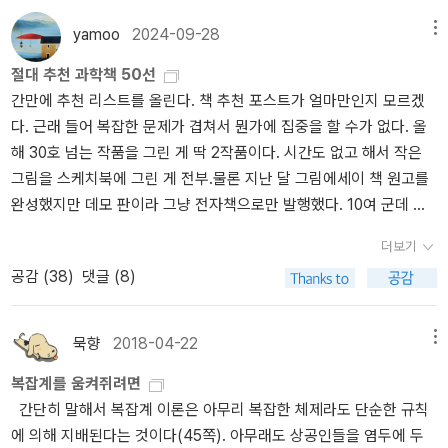
로 삼으며 살아갔다.2. 세월이 어느 정도 지나 남쪽으로 갈 수록 추워
진 날씨 덕분에 털이 돋아났고, 비록 자신의 먹이였지만 작은 이끼들
yamoo
2024-09-28
메뉴
과 이야기 할 수 있었다. 어느날 이끼들에게서 이상한 이야기를 들었
절대 추천 과학책 50선
다. 당신이 우리를 먹어치우지 않으면 우리는 멸망할 것이라며 제발
간만에 추천 리스트를 올린다. 책 추천 포스트가 얼마만인지 모르겠
이곳에 있어달라고 하였다. 늘 울으며 먹었던 그는 의아했다. 까닭을
다. 근래 들어 복잡한 문제가 겹쳐서 뭔가에 집중을 할 수가 없다. 올
물으니 하나는 작은이끼는 우리의 자손을 조절할 지혜가 없은 것 그
해 30호 넘는 작품을 그린 게 딱 2작품이다. 시간도 없고 해서 작은
리고 두번째는 작은이끼에는 이끼만이 있는 것이 아니라 다른 기생충
그림을 스케치북에 그린 게 전부.물론 지난 달 그림에세이 책 원고를
들도 더불어 산다는 것이었다. 그러나 죽음의 슬픔과 공포가 무서운
완성했지만 데모 판이라 그냥 전자책으로만 발행했다. 10여 군데 원
그는 그것이 이끼들에게 좋다 하여도 두렵지 않느냐고 되물었다. 이
고를 보냈지만 연락 온 곳은 한 곳도 없다. 뭐, 다 예상했던 거. 그냥
끼들은 대답이 없었다.3. 그는 고민하기 시작했고, 그 치열한 고민 수
더보기
데모판이라 좀더 명확하게 주제를 정해서 다시 책을 내야할 듯하다.
염이 다 하얗게 될 때까지 계속되었다. 고민이 치열하던 어느 날 작은
공감 (
38
)
댓글 (8)
그림도 더 그려야 겠지. 어쨌거나 책은 나왔으니까. 계속 버전업 해야
이끼가 알려준 자신의 몸 속에 있는 기생충과 대화가 시작되었다. 기
겠다. 먼저 인스타에 올리고 이 포스팅을 바탕으로 책을 묶는 게 좋다
생충은 당신의 몸에는 당신만이 사는 것이 아니라고 말해줬다. 기생
는 지인의 조언을 좀 수용해야 겠다. 요즘 이미지 대세는 인스타라나.
충은 이곳 당신의 몸에는 작은이끼의 씨앗들이 있으며 당신의 따뜻한
묵향
2018-04-22
메뉴
뭐, 인스타도 점점 저무는듯한데...지인과 과학책 모임을 추친하다가
몸 속에 지내다 충분한 시간이 지나면 뒤로 나와 작은 이끼가 된다고
복잡계를 움켜쥐려면
무산된 건이 있다. 이때 여러 말들이 오갔는데 함께 공유했던 마지막
하였다. 덩달아 작은 이끼의 씨앗 말고도 바람이끼의 씨앗들도 있다
간단히 말해서 복잡계 이론은 아무리 복잡한 체제라도 단순한 규칙
이 추천 리스트였다. 사실 과학 분야는 인문 분야보다 더 읽지 않은 분
고 전해주었다. 그때 눈을 잠시 뜬 바람이끼의 씨앗은 바람으로부터
에 의해 지배된다는 것이다(45쪽). 아무래도 상공인들을 염두에 두
야이지만 읽으면 인문 및 철학보다 훨씬 유익한 책이 과학책이기도
몇몇 작은 날아다니는 생물들이 그의 지혜를 배우러 오는 중이라 전