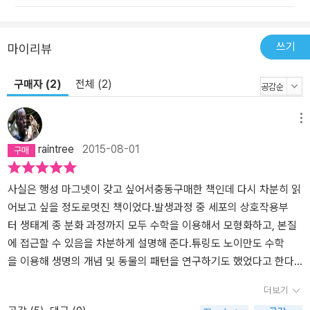
태어나고 있다. 수학적 사고는 생물학이 쓰는 도구들 중에서도 표준
이 되고 있다. 생물학자들이 통계학을 사용한 지 한 세기가 넘지만 이
제 수학은 생명체에 대한 자료를 분석할 뿐만 아니라, 그 정보를 이해
쓰기
마이리뷰
하는 도구이다. 형태, 논리, 과정처럼 구조나 패턴이 있는 모든 것이
수학의 주제가 된다. 패턴이 아예 없는 것처럼 보이는 불확실성도 마
구매자 (2)
전체 (2)
찬가지다. 무작위로 보이는 사건들도 결국 평균적인 패턴이 나타난다
는 사실을 통계학자들이 알아냈기 때문이다. 생명과 관련된 수학의
메뉴
범위는 매우 넓다. 확률, (동)역학, 카오스 이론, 대칭, 네트워크, 탄성,
심지어는 매듭 이론까지 그 범위에 포함된다. 이토록 다양한 수학으
raintree
2015-08-01
로 인해, 생물학에서 얻는 결과뿐만이 아니라, 생물학을 어떻게 보아
야 하는지조차 바뀌고 있다. 수학을 즐기는 생물학자, 혹은 생물학을
사실은 행성 마그넷이 갖고 싶어서충동구매한 책인데 다시 차분히 읽
즐기는 수학자를 찾기란 쉽지 않지만 이언 스튜어트는 그러한 크로스
어보고 싶을 정도로멋진 책이었다.발생과정 중 세포의 상호작용부
오버에 성공했다. -《디스커버》 이언 스튜어트가 없었다면 수학은 이
터 생태계 종 분화 과정까지 모두 수학을 이용해서 모형화하고, 본질
처럼 흥미진진하지 않았을 것이다.-《뉴 사이언티스트》 수학의 가장
에 접근할 수 있음을 차분하게 설명해 준다.튜링도 노이만도 수학
심오한 깨달음을 매력적인 문체로 엮어냈다.-《워싱턴 포스트》
을 이용해 생명의 개념 및 동물의 패턴을 연구하기도 했었다고 한다.
생물학의 전 범위를 다루고 있지만, 수학이라는 관점에서 다
더보기
시 볼 수 있도록 새로운 시각을 제시하고 있어단순 지식의 나열로 느