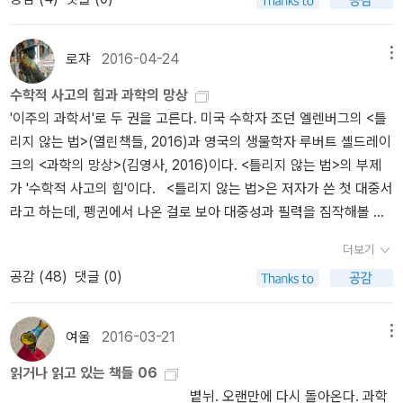
가지 원천에서 영감을 얻었다. 즉 현실 세계 그리고 인간의 상상력. 가
노래를 듣지 못하는 인간들은 그를 흰긴수염고래라고 한다.
장 중요한 것은 무얼까? 어느 쪽도 아니다. 중요한 것은 둘의 결합이
다. 책의 난이도가 비교적 일정했던 책. 같은 글쓴이의 최근 작 ≪세
로쟈
2016-04-24
메뉴
계를 바꾼 17가지 방정식≫, ≪생명의 수학≫, ≪미로 속의 암소≫는
수학적 사고의 힘과 과학의 망상
내용의 난이도가 일정하지 않았다는 느낌을 주었다. 물론 내 관점에
'이주의 과학서'로 두 권을 고른다. 미국 수학자 조던 엘렌버그의 <틀
서 그렇다는 뜻이고, 내 관점은 우리나라 고등학교까지의 수학 교육
리지 않는 법>(열린책들, 2016)과 영국의 생물학자 루버트 셸드레이
을 기반으로 했(을 것으로 추정한)다. 이 책에 군론과 복소해석이 언
크의 <과학의 망상>(김영사, 2016)이다. <틀리지 않는 법>의 부제
급되지만 그야말로 교양으로 이해할 수 있게 설명하였다. * 밑줄 긋
가 '수학적 사고의 힘'이다. <틀리지 않는 법>은 저자가 쓴 첫 대중서
기p100 대수란 일반적인 형태를 다루기 위한 방법인 반면에 산수는
라고 하는데, 펭귄에서 나온 걸로 보아 대중성과 필력을 짐작해볼 수
특정한 수를 다루기 위한 방법이라고 설명한다./p101 따라서 비에트
있다(펭귄에서 나온 교양서라면 가격 대비 수준이 보장된다. 대개 틀
이후부터 대수는 기호 표현을 통해 그 자체의 생명력을 갖게 된 셈이
더보기
리지 않는다). '저자는 우리가 수학을 대할 때 느끼는 근본적인 의문
다.p122 수학을 산수, 대수, 기하 등과 같은 별도의 분야로 나누는 것
공감 (
48
)
댓글 (0)
에 답한다. 즉, 우리가 살아가는 데 왜 수학이 필요한지, 실제로 어디
이 일반적이지만, 이런 구분은 수학의 참 모습이리가보다 단지 인간
에 어떻게 써먹을 수 있을지를 다른 어떤 책보다도 치밀하게, 명료하
의 편의에 따른 것이다. 겉보기에는 분명 다른 듯한 분야들일지라도
게 그리고 유쾌하게 보여준다. 엘렌버그는 학계를 선도하는 수학자의
서로 간의 명확한 경계가 존재하지 않는다. 그러고 어는 한 분야에 속
여울
2016-03-21
메뉴
한 사람으로서, 세상에 수학 전공자가 더 많아야 한다고 말한다. 복잡
한 듯해 보이는 문제도 다른 분야의 방법으로 풀릴 수도 있다.p160
읽거나 읽고 있는 책들 06
한 현실에서 수학이 없다면 우리가 얼마나 틀리기 쉬운지, 반대로 수
수학자들이 나름의 이유로 중요하다고 여긴 대다수 주제들은 실제 세
볕뉘. 오랜만에 다시 돌아온다. 과학
학을 통해 어떻게 틀리지 않을 수 있는지를 보여주고 있다.'여러 명망
상에서도 소주한 것임이 결국 드러나게 마련이다.p161 미적분 ; 뉴턴