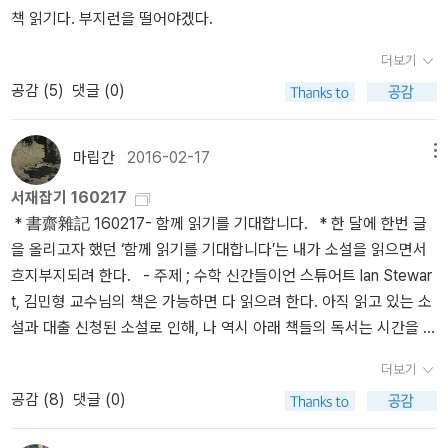
책 읽기다. 부지런을 떨어야겠다.
가들이 추천사를 붙였는데, 저명한 과학자이자 과학저술가 스티븐 핑
은 자신의 이론을 ‘세계의 체계’라고 불렀다. 그다지 겸손한 이름이라
커는 이렇게 적었다. '이 멋진 책의 제목은 <보통 사람들을 위한 수학
고 보기는 어렵지만, 참으로 적절한 표현이 아닐 수 없다.p180 가령
더보기
책>이라는 영예로운 분야에 이 책이 무엇을 보탤 것인지를 잘 알려
라이프니츠는 이 문제가 ‘논리의 정신’에 반대되는 ‘기교의 정신’이라
공감 (
5
)
댓글 (0)
준다. 루이스 캐럴, 조지 가모, 마틴 가드너 같은 선배들처럼, 조던 엘
며 슬며시 피해갔다. 하지만 어쨌거나 버클리의 문제 제기는 정말 옳
렌버그는 수학이 어떻게 정신을 기쁘게 하고 자극하는지를 보여 준
았다. ; 내가 고등학생 시절에도 역시 미심적어 하던 부분인데, 이 문
다. 그러나 그는 동시에 모든 사려 깊은 사람들의 도구 상자 속에 수학
제는 수학적으로 해결되었다. 하지만 선생님의 강의 틀린 내용으로
마립간
2016-02-17
메뉴
적 사고가 있어야 한다는 것도 보여 준다. 오류와 미신, 어떤 식으로든
이뤄졌다. 왜 그랬을까? 문제 풀이를 위해?p207 겉으로는 보이지 않
서재잡기 160217
틀리는 것을 피하고 싶은 사람들이라면 누구나 말이다.' '조지 가모'는
지만 세심하게 살펴보면 세상의 배후에 무엇이 숨어 있는지를 알게
* 書齋雜記 160217- 함께 읽기를 기대합니다. * 한 달에 한번 글
아마 조지 가모브(Gamow)를 가리키는 듯. 수학과 물리학에 대한 대
해주는 대표적인 사례다. ; 이 말에 탐닉하면 약 플라톤-노자주의자가
을 올리고자 했던 ‘함께 읽기를 기대합니다’는 내가 소설을 읽으면서
중서가 유명하다. 마티 가드너 역시 다양한 과학 대중서를 펴냈고, 그
되고, 중독되면 강 플라톤-노자주의자가 된다.p218 복소수 z가 0이
흐지부지되려 한다. - 주제 ; 수학 신간들이언 스튜어트 Ian Stewar
가운데 <수학퍼즐>은 국내에서도 스테디셀러다. 엘렌버그가 이들과
아니라면, 함수 log z는 무한히 많은 상이한 값을 가질 수 있다. 수학
t, 김민형 교수님의 책은 가능하면 다 읽으려 한다. 아직 읽고 있는 소
어깨를 나란히하게 되었다는 것인데, 동시에 수준도 한단계 올려놓은
자들은 여러 상이한 값을 가질 수 있는 함수에 익숙해져 있었다. 가령
설과 대출 신청된 소설로 인해, 나 역시 아래 책들의 독서는 시간을 필
듯하다. 수학 대중서를 업그레이드했다고 할까. 거기서 수준을 더 높
제곱근이 가장 대표적이었다.p223 또한 유수 정리 residue theore
요로 하겠지만. * <생명의 수학> - 21세기 수학과 생물학의 혁명
이면 이언 스튜어트나 로저 펜로즈? 언젠가 적었지만 로저 펜로즈는
m란 것도 있는데, 이 정리는 닫힌 경로 상의 적분이 해당 함수가 무한
더보기
(이언 스튜어트)* <미로 속의 암소> - 수학 뇌를 열어 주는 21가지 수
내게 '그림의 책'이고, 이언 스튜어트까지가 고급 교양서로 여겨진다.
대가 되는 점들의 위치에 그리고 그 점들 근처에서 보이는 행동에 의
공감 (
8
)
댓글 (0)
학 문제 (이언 스튜어트)* <세계를 바꾼 17가지 방정식> - 위대한 방
엘렌버그가 수학열차의 최신 꼬리칸이라고 하니까 일단은 타고 보자.
존함을 알려주었다.p237 바이어슈트라스는 ... 그가 내놓은 가장 놀
정식에 담긴 영감과 통찰 (이언 스튜어트)* <교양인을 위한 수학사
<과학의 망상>은 제목부터가 도발적인데, 과학 바깥에서가 아니라
라운 정리 중 하나는, 모든 점에서 연속이면서도 어떤 점에서도 적분