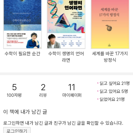
학자들만의 것은 아닐 것이다. DNA는 1953년 크릭과 왓슨이 《네이
처》에 DNA의 이중 나선 구조를 밝힘으로써 갑자기 튀어나온 것이 아
니다. DNA의 놀라운 분자 구조를 발견한 것은 현대의 가장 큰 과학
혁명이지만 DNA는 훨씬 더 복잡한 이야기의 한 부분일 뿐이다. 수학
기법인 브래그의 법칙(Bragg’s law)이 있었기에 DNA 혁명이 가능했
다. ‘생명이란 무엇인가?’라는 인식은 현미경, 생물 분류법, 진화론, 유
전자, 그리고 DNA 구조의 등장이라는 다섯 차례의 혁명을 통해 극적
수학이 필요한 순간
수학이 생명의 언어
세계를 바꾼 17가지
으로 바뀌었다. 그리고 여섯 번째 혁명은 수학이다. (주)사이언스북스
라면
방정식
에서 펴낸 『생명의 수학: 21세기 수학과 생물학의 혁명(The Mathe
matics of Life: Unlocking the Secrets of Existence)』의 저자 이
언 스튜어트는 여섯 번째 혁명, 즉 수학적인 영감을 생물학에 응용하
읽고 싶어요 21명
5
2
11
는 일은 벌써 그 길을 가고 있다고 강조한다. 그는 수학적인 기술과 관
읽고 있어요 5명
점이 어떻게 생명을 이해하는 데 적용되는지를 차례차례 펼쳐보인다.
100자평
리뷰
마이페이퍼
읽었어요 21명
수학과 생물학의 연합은 과학에서 가장 뜨거운 주제이다. 두 학문은
매우 짧은 시간 동안 먼 길을 왔다. 얼마나 더 갈 수 있을지는 아무도
이 책에 내가 남긴 글
모른다. 하지만 확실히, 그 길은 짜릿할 정도로 재미있을 것이다.-본
로그인하면 내가 남긴 글과 친구가 남긴 글을 확인할 수 있습니다.
문에서 수학자 이언 스튜어트(1945년 9월 24일~)는 영국 케임브리
로그인하기