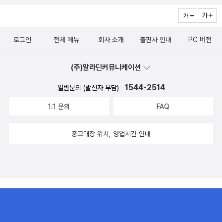
와는 또 먼곳이라. 신경쓰지 말고 살아야겠다는 생각만. 아무튼
담긴 의미와 유래를 하나하나 추리소설처럼 추적한다. 그리고 아인슈
별 상관없는 내 얘기와는 달리 [20세기를 생각한다]는 읽어보고 싶
타인을 비롯한 수많은 과학자들의 놀라운 과학적 발견과 그들의 열
다. 유럽사속의전쟁,이나 공룡열전도 땡기기는 하지만. 요즘같아서는
정, 사랑, 복수로 뒤섞인 일생을 촘촘하게 복원하고, 제2차 세계대전
로그인
전체 메뉴
회사 소개
출판사 안내
PC 버전
신나고 재미있는 만화책을 읽으면서 편히 뒹굴고 싶은데, 일이 없으
속 원폭의 비극을 생생하게 묘사한다. <세상의 모든 공식>과 같이 읽
면 없을수록 더 늘어져서 오히려 책읽기가 더 더디기만 하다. 읽고 싶
어도 좋겠다. 특히 똑똑한 중고등학생들이 많이... 15. 07. 23.
은 책은 또 가득 쌓아뒀지만. 아, 그러고보니 책바구니를 들여와야 하
(주)알라딘커뮤니케이션
는데 자꾸만 미뤄지고 있다. 일없이 바쁜날들. 그래도 이제 절정으로
1544-2514
일반문의 (발신자 부담)
치닫던 바쁜 건 한꺼풀 내려앉은 느낌이고. 열심히 읽어대던 책도 마
무리 되어가고 있고. 이제 슬슬 또 다른 책을 살펴봐야하는데.
1:1 문의
FAQ
커다란 책들은 더이상 말이 필요없고. 오무라이스 잼
잼,은 본적이 없어서. 그래도 왠지 재미있을 것 같다. 오늘 점심은 김
중고매장 위치, 영업시간 안내
밥 한 줄이었고, 간식으로 빵과 스무디 한 잔을. ㅡ,.ㅡ밥값의 몇배를
간식값으로 썼다. 늘 그렇듯이.한여름에 먹을 것을 줄여야하는데 오
히려 더 먹어대고 있으니. 근데 나 지금 이렇게 중얼거릴 시간이 아니
라 집에 가야하는데. 매일 이러면서 책주문은 또 미뤄지고. 하아. 움직
이기가 싫으니 어쩐단말인가. 버스도 딱 이시간쯤에 띄엄띄엄 오니까
조금만 있다 가야지, 하다보면 어느새 더 늦어져버리고. 아무튼.