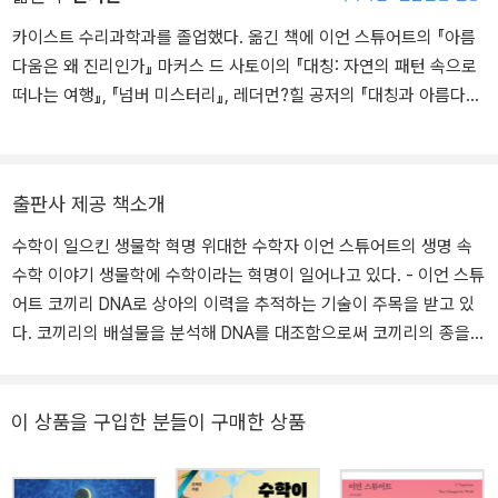
여하는 마이클 패러데이 상(1995), 미국 과학 진흥회가 수여하는 과
카이스트 수리과학과를 졸업했다. 옮긴 책에 이언 스튜어트의 『아름
학 대중화 공로상(2002)을 받았다. 런던 수학 학회(LMS)와 수학 연
다움은 왜 진리인가』 마커스 드 사토이의 『대칭: 자연의 패턴 속으로
구소(IMA)가 공동으로 수학에 대한 공로로 수여하는 크리스토퍼 지
떠나는 여행』, 『넘버 미스터리』, 레더먼?힐 공저의 『대칭과 아름다운
먼 상(2008)의 첫 수상자였다. 스티븐 스트로가츠와 함께 미국 록펠
우주』, 테렌스 타오의 『경시대회 문제, 어떻게 풀까』가 있다.
러 대학교가 뛰어난 책을 쓴 과학자에게 수여하는 루이스 토머스 상
(2015), 미국 수학 협회(MAA)가 우수 수학 도서에 수여하는 오일러
도서 상(2017)도 수상했다. 현재 왕립 학회 특별 회원이자 워릭 대학
출판사 제공 책소개
교 수학과 명예 교수로 재직 중이다. 지은 책으로는 《생명의 수학》,
수학이 일으킨 생물학 혁명 위대한 수학자 이언 스튜어트의 생명 속
《우주를 계산하다》, 《보통 사람을 위한 현대 수학》, 《아름다움은 왜
수학 이야기 생물학에 수학이라는 혁명이 일어나고 있다. - 이언 스튜
진리인가》, 《자연의 패턴》, 《위대한 수학문제들》, 《교양인을 위한 수
어트 코끼리 DNA로 상아의 이력을 추적하는 기술이 주목을 받고 있
학사 강의》, 《세계를 바꾼 17가지 방정식》 등이 있으며, 그의 연구와
다. 코끼리의 배설물을 분석해 DNA를 대조함으로써 코끼리의 종을
책은 수학과 대중의 사이를 가깝게 만드는 데 큰 기여를 하고 있다.
밝혀내는 것은 물론이고 코끼리 밀렵 거점을 찾아내며 나아가 다른
멸종 위기 야생 동물들의 국제적인 거래를 막는 데에도 활용 가능하
리라는 전망이다. 한편에서는 코끼리 DNA와 이미 멸종된 매머드 DN
이 상품을 구입한 분들이 구매한 상품
A를 융합해 매머드를 복원하려는 시도도 계속되고 있다. 코끼리의
‘생명의 분자’ DNA를 열쇠 삼아 생명의 비밀을 벗기려는 노력은 생물