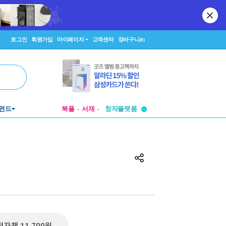
로그인
회원가입
마이페이지
고객센터
장바구니
(0)
투비컨티뉴드
펀드
북플
서재
창작플랫폼
투비컨티뉴드