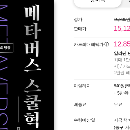
정가
16,800
15,1
판매가
12,8
카드최대혜택가
알라딘 
최대 1만
시) / 
1만원 
마일리지
840원(5
+ 5만원
배송료
무료
수령예상일
지금 택배
(중구 서