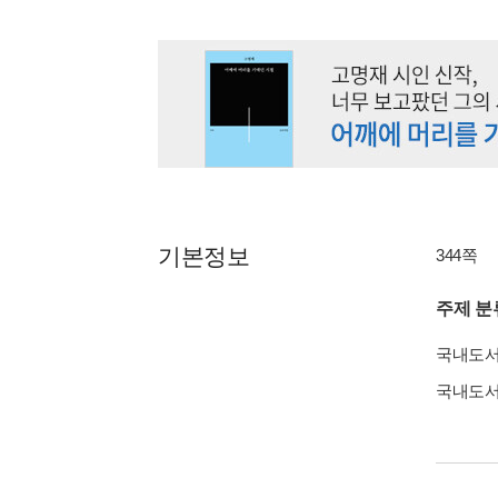
기본정보
344쪽
주제 분
국내도
국내도