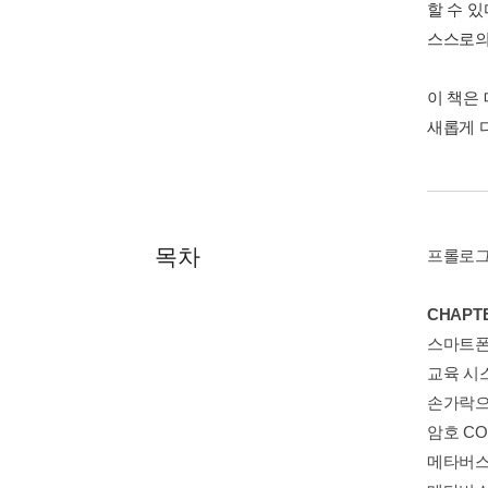
할 수 
스스로의
이 책은
새롭게 
목차
프롤로그
CHAPT
스마트폰
교육 시
손가락으
암호 CO
메타버스