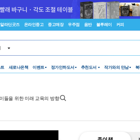
알라딘굿즈
온라인중고
중고매장
우주점
음반
블루레이
커피
서
스트
새로나온책
이벤트
정가인하도서
추천도서
작가와의 만남
북
아이들을 위한 미래 교육의 방향
종이책