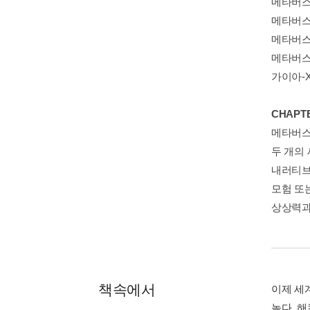
메타버스
메타버스
메타버스
메타버스
가이아-
CHAP
메타버스
두 개의 
내러티브
모험 또
상상력과
책속에서
이제 세
높다. 