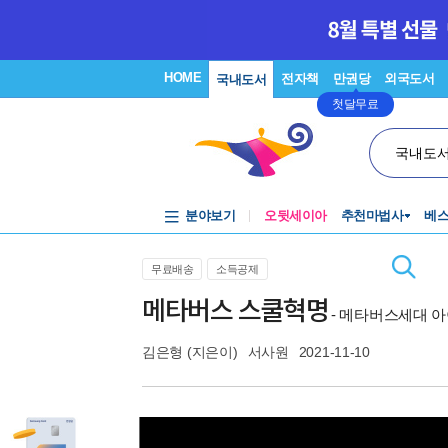
HOME
전자책
만권당
외국도서
국내도서
첫달무료
국내도
분야보기
오뒷세이아
추천마법사
베
무료배송
소득공제
메타버스 스쿨혁명
- 메타버스세대 
김은형
(지은이)
서사원
2021-11-10