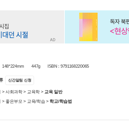
148*224mm
447g
ISBN : 9791168220065
류
신간알림 신청
서
>
사회과학
>
교육학
>
교육 일반
서
>
좋은부모
>
교육/학습
>
학교/학습법