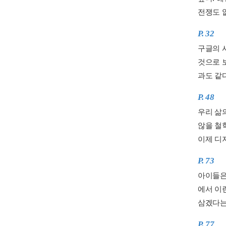
전쟁도 없
P. 32
구글의 사
것으로 
과도 같
P. 48
우리 삶
않을 철
이제 디
P. 73
아이들은
에서 이
삼겠다는
P. 77