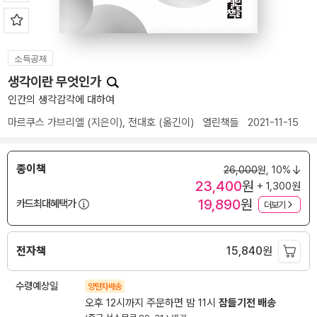
소득공제
생각이란 무엇인가
인간의 생각감각에 대하여
마르쿠스 가브리엘
(지은이),
전대호
(옮긴이)
열린책들
2021-11-15
종이책
26,000
원,
10%
23,400
원
+ 1,300원
19,890
원
카드최대혜택가
더보기
전자책
15,840
원
수령예상일
양탄자배송
오후 12시까지 주문하면 밤 11시
잠들기전 배송