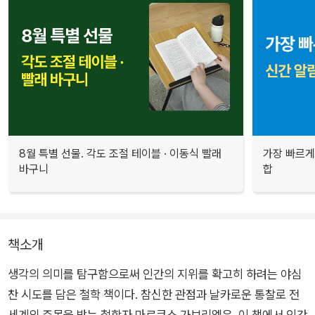
8월 특별 선물. 각도 조절 테이블 · 이동식 빨래
가장 빠르게
바구니
합
책소개
생각의 의미를 탐구함으로써 인간의 지위를 확고히 하려는 야심
찬 시도를 담은 철학 책이다. 참신한 관점과 날카로운 통찰로 전
세계의 주목을 받는 철학자 마르쿠스 가브리엘은, 이 책에서 인간