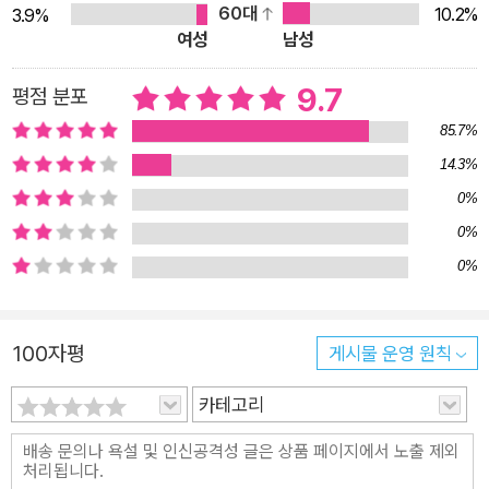
60대
10.2%
3.9%
출발해 이 책은 우리 시대에 만연한 커다란 두 가지 사유 오류에
여성
남성
맞선다. 하나는 우리가 실재를 이러저러하게 위조하므로 있는 그
대로의 실재(실재 그 자체)를 결코 파악할 수 없다고 여기는 구성
9.7
평점 분포
주의적 견해, 다른 하나는 인간의 생각 능력을 모방할 수 있는 정
85.7%
보 처리 과정이라고 간주하는 인공지능 기술의 바탕에 깔린 견해
14.3%
다. 이는 각각 디지털 시대에 실재를 마주할 필요가 없다는 변명
0%
을 정당화하며, 우리의 삶과 미래를 컴퓨터 프로그램에 위임할 수
0%
있다는 환상을 내포하고 있다는 점에서 위험하다. 가브리엘은 우
0%
리가 실재를 있는 그대로 인식할 수 있다는 신실재론으로 구성주
의를 물리친다. 신실재론에 따르면, 우리는 실재의 일부이며, 감
각은 우리 자신이 아닌 실재하는 것과의 접촉을 이루어 냄으로써
100자평
게시물 운영 원칙
실재를 인식한다. 〈생각하기는 우리와 실재 사이의 인터페이스
다.〉 가브리엘은 이와 같이 주체와 객체의 분열을 극복하고, 우리
카테고리
의 생각에 실재성을 부여한다. 인공지능 지지자들에 의해 과장된
일부 주장과 달리, 가브리엘은 인공지능이 인간지능의 복제본이