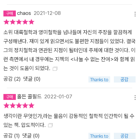
를 규정하는 능력을 가진 존재라는 점에서 독특하다. 인간상은 우
chaos
2021-12-08
리의 삶을 어떻게 꾸려 갈 것인지 큰 그림을 그리게 해 준다. 우리
메뉴
가 어떤 가치를 중요하게 생각하는가는 역사와 문화의 영향을 받
소위 대륙철학과 영미철학을 넘나들며 자신의 주장을 깔끔하게
아 형성되며 시대와 상황에 따라 변화한다. 따라서 기술은 인간의
구성해낸다. 재미 있게 읽으면서도 불편한 지점들이 있었다. 결국
생각하는 능력을 모방할 수 없다. 이 책에서 가브리엘은 〈인간은
그의 정치철학과 연관된 지점이 될터인데 주체에 대한 것이다. 이
동물이 아니기를 의지하는 동물이다〉라고 말한다. 이를 위해 우
런 측면에서 내 경우에는 지젝의 <나눌 수 없는 잔여>와 함께 읽
리는 모든 사람이 인권을 온전히 보유하고 자기 결정을 실행할 수
는 것이 도움이 되었다.
있는 지위에 도달하는 데 필요한 조건들을 갖춰야 한다고 제안한
다. 이 능력이 도덕의 원천이다. 가브리엘은 기술의 진보를 부정
공감 (
2
)
댓글 (0)
하지 않는다. 다만 기술이 모든 것을 해결해 줄 것이라는 믿음을
경계한다. 그러한 사유 오류는 인간에게, 기타 생물들에게, 또한
홀든 콜필드
2022-01-07
메뉴
우리의 환경에 파괴적인 영향을 미치기 때문이다. 〈우리의 인간
적인 너무나 인간적인 생각감각과의 접촉을 긴급히 재건할 때
생각이란 무엇인가,라는 물음이 감동적인 철학적 인간학이 될 수
다.〉
있는 책. 압도적이다.
공감 (
1
)
댓글 (0)