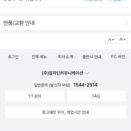
책도 몇권 들어갔다. 비행중에, 혹은 스위스의 숙소에서 한강을
읽는 모습을 그려보게 된다. 공항서점에서 외국어로 번역된 한강
을 기념삼아 손에 들지도 모르겠다. 한강에 대한 페이퍼는 뒤로
반품/교환 안내
미루고, 문학기행중이라 다음주에는 강의가 없는 덕에 모처럼 시
간을 내서 밀린 책들의 페이퍼를 적는다. 대충 견적으로는 10여
개는 적어야 하지만, 일단 철학책부터. 현대독일철학의 아이콘이
라는 리하르트 다비트 프레히트의 '철학하는 철학사' 3부작의 마
로그인
전체 메뉴
회사 소개
출판사 안내
PC 버전
지막권이 출간되었다(젊은 철학자였는데, 1964년생이니 그도
환갑의 나이다). <너 자신이 되어라>. 앞서 나온 <세상을 알라>
(주)알라딘커뮤니케이션
(2018), <너 자신을 알라>(2018)에 뒤이은 것이다. 6년만의 완
1544-2514
간. 3부작을 다 갖고는 있지만, 책이사가 진행중이어서(신규 도
일반문의 (발신자 부담)
서구입이 제한되고 있다) 나머지 두 권의 소재를 정확히 알지 못
1:1 문의
FAQ
한다. <너 자신이 되어라>는 좀 읽다보니, 역시 허명은 아니었다
는 생각이 든다. 관점이 있으면서 흥미롭게 잘 쓰인 철학사다. 다
중고매장 위치, 영업시간 안내
비드 프레히트의 책은 <내가 아는 나는 누구인가> 이후에 모든
책을 구비해놓기는 했는데, 정작 작심하고 읽지는 못했다. 강제독