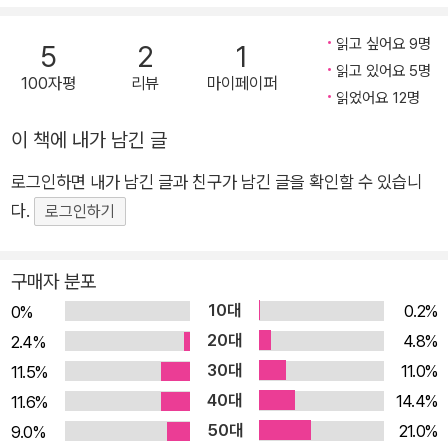
수 없다. 가브리엘은 〈인간은 동물이 아니기를 의지(意志)하는
동물이다〉라고 말한다. 이 책은 기술에 대한 환상을 깨부수고 우
읽고 싶어요 9명
5
2
1
리의 삶과 미래를 더 나은 방향으로 결정할 수 있는 우리의 생각
읽고 있어요 5명
100자평
리뷰
마이페이퍼
감각을 일깨워 준다. 이 책은 『왜 세계는 존재하지 않는가』, 『나는
읽었어요 12명
뇌가 아니다』를 잇는 3부작의 완결편이다. 가브리엘은 전작들에
이 책에 내가 남긴 글
서 각각 우리 시대에 만연한 자연과학적 세계관과 신경중심주의
에 맞서 반론을 제기했으며, 이 책에서 인간의 생각에 관한 이론
로그인하면 내가 남긴 글과 친구가 남긴 글을 확인할 수 있습니
으로 마무리 지으며 오늘날에 필요한 새로운 인본주의를 제시한
다.
로그인하기
다. “생각하기는 우리와 실재 사이의 인터페이스다” 우리는 일찍
이 〈인간은 과연 누구 혹은 무엇인가〉에 대해 고민했다. 이 질문
구매자 분포
에 아리스토텔레스는 인간을 〈로고스를 지닌 동물〉이라고 했다.
10대
0.2%
0%
언어, 또는 사유, 또는 이성을 지닌 생물이라는 뜻이다. 우리는 줄
20대
4.8%
2.4%
곧 생각하는 능력은 인간의 특권이라고 생각해 왔다. 그러나 인간
30대
11.0%
11.5%
의 지능적인 문제 해결 방식이 기계에 의해 더 잘 수행하는 상황
40대
14.4%
11.6%
이 빚어지면서 인간의 개념이 흔들리고 있다. 우리는 우리의 정신
50대
21.0%
9.0%
마저 기계에 넘겨주고 마는 것은 아닐까? 이러한 문제의식에서