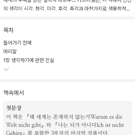
의 생각이 시각, 청각, 미각, 후각, 촉각과 마찬가지로 생물학적
감각임을 논증한다. 그에 따르면, 색깔은 시각으로, 소리는 청각
으로 접근하듯 생각은 〈실재에 접근할 수 있는 감각〉, 곧 세계와
목차
나를 연결하는 감각이다. 우리의 생각감각은 진화의 산물이며 우
들어가기 전에
리의 개념은 역사와 문화의 영향을 받아 형성되기 때문에 인간의
머리말
생각은 기술로 대체될 수 없다.
1장 생각하기에 관한 진실
가브리엘은 〈인간은 동물이 아니기를 의지(意志)하는 동물이다〉
라고 말한다. 이 책은 기술에 대한 환상을 깨부수고 우리의 삶과
미래를 더 나은 방향으로 결정할 수 있는 우리의 생각감각을 일깨
책속에서
워 준다.
이 책은 『왜 세계는 존재하지 않는가』, 『나는 뇌가 아니다』를 잇
첫문장
는 3부작의 완결편이다. 가브리엘은 전작들에서 각각 우리 시대
이 책은 『왜 세계는 존재하지 않는가Warum es die
에 만연한 자연과학적 세계관과 신경중심주의에 맞서 반론을 제
Welt nicht gibt』와 『나는 뇌가 아니다Ich ist nicht
기했으며, 이 책에서 인간의 생각에 관한 이론으로 마무리 지으며
Gehirn』를 포함한 3부작의 마지막 작품이다.