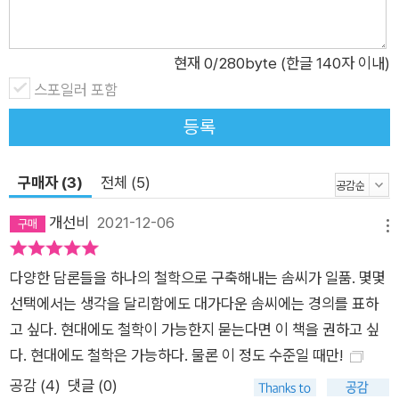
아닌 사유 모형이라고 주장한다. 〈생각이란 무엇인가〉라는 철학
적 질문은 논리학의 원천이며, 디지털 문명의 토대가 되었다. 인
공지능은 우리가 논리 법칙에 기초하는 알고리즘으로 인간지능
현재
0
/280byte (한글 140자 이내)
의 일부 특성을 모형화한 제작물일 따름이다. 이 책에서 가브리엘
스포일러 포함
은 구성주의자와 인공지능 지지자들의 주장은 물론, 논리학, 언어
등록
철학, 신경과학에서 제기할 수 있는 철학적 가설을 꼼꼼하게 검토
하며 거기에 어떤 오류가 있는지 낱낱이 밝혀 낸다. 그는 한 치도
구매자 (3)
전체 (5)
물러서지 않고 철학적 기반을 공고히 다져 기술과학에 대한 환상
을 쫓아낸다. 이 책을 끝까지 다 읽고 나면 인간으로서의 생각감
개선비
2021-12-06
메뉴
각을 되찾을 수 있을 것이다. “인간은 동물이 아니기를 의지(意
志)하는 동물이다” 가브리엘에 따르면, 인간은 두 가지 성분을
다양한 담론들을 하나의 철학으로 구축해내는 솜씨가 일품. 몇몇
지녔다. 진화를 통해 발생한 생물 종으로서의 〈인간동물〉, 그리고
선택에서는 생각을 달리함에도 대가다운 솜씨에는 경의를 표하
자신이 누구 혹은 무엇인지를 그리는 〈인간상〉이다. 인간은 생물
고 싶다. 현대에도 철학이 가능한지 묻는다면 이 책을 권하고 싶
학적 존재로서 늘 생존이라는 과제에 맞서 왔으며 삶 속에서 생존
다. 현대에도 철학은 가능하다. 물론 이 정도 수준일 때만!
과 관련된 문제들을 제기한다. 반면, 컴퓨터 프로그램에는 생존이
공감 (
4
)
댓글 (0)
관련된 문제가 없다. 살아 있지 않기 때문이다. 또한 인간은 자기