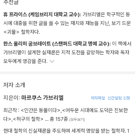
추천글
휴 프라이스 (케임브리지 대학교 교수):
가브리엘은 학구적인 동
시에 대중을 위한 글을 쓸 수 있는 재치와 재능을 지닌, 보기 드문
<괴물> 철학자다.
한스 울리히 굼브레이트 (스탠퍼드 대학교 명예 교수):
이 책에서
가브리엘이 설계한 실재론은 지적 도전을 갈망하는 학자와 독자
모두에게 영감을 준다.
저자 소개
지은이:
마르쿠스 가브리엘
저자파일
신간알림 신청
최근작 :
<인간은 동물이다>
,
<어두운 시대에도 도덕은 진보한
다>
,
<허구의 철학>
… 총 157종
(모두보기)
현대 철학의 신실재론을 주도하며 세계적 명망을 받는 철학자. 1