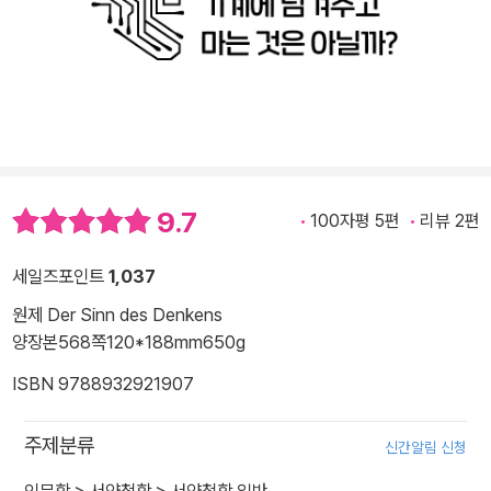
9.7
100자평 5편
리뷰 2편
세일즈포인트
1,037
원제 Der Sinn des Denkens
양장본
568쪽
120*188mm
650g
ISBN 9788932921907
주제분류
신간알림 신청
인문학
>
서양철학
>
서양철학 일반