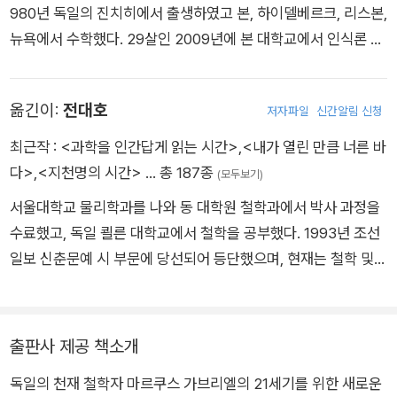
980년 독일의 진치히에서 출생하였고 본, 하이델베르크, 리스본,
뉴욕에서 수학했다. 29살인 2009년에 본 대학교에서 인식론 및
근현대 철학을 가르치는 석좌 교수에 임명되며 독일 최연소 교수
로 주목받기도 했다. 현재는 국제 철학 센터와 과학 및 사상 센터
옮긴이:
전대호
저자파일
신간알림 신청
소장을 겸임하고 있다. 뉴욕의 사회 연구 뉴스쿨New School fo
r Social Research 내 철학 및 새로운 인문학 연구소Institute f
최근작 :
<과학을 인간답게 읽는 시간>
,
<내가 열린 만큼 너른 바
or Philosophy and the New Humanities 창립 이사 중 한 명
다>
,
<지천명의 시간>
… 총 187종
(모두보기)
이며, 2024년부터는 교토 철학 연구소Kyoto Institute of Phil
서울대학교 물리학과를 나와 동 대학원 철학과에서 박사 과정을
osophy의 수석 글로벌 고문으로도 활동하고 있다. 펴낸 책으로
수료했고, 독일 쾰른 대학교에서 철학을 공부했다. 1993년 조선
는 삶의 보편적 가치를 다룬 『어두운 시대에도 도덕은 진보한다』
일보 신춘문예 시 부문에 당선되어 등단했으며, 현재는 철학 및
와 인본주의 3부작인 『왜 세계는 존재하지 않는가』, 『나는 뇌가
과학 분야의 전문 번역가로 활동 중이다. 철학 저서로 『철학은 뿔
아니다』, 『생각이란 무엇인가』가 있으며, 그 외에 『허구의 철학』,
이다』, 『정신현상학 강독(1·2)』이 있고, 시집으로 『내가 열린 만큼
『예술의 힘』, 『초예측, 부의 미래』(공저), 『신화, 광기 그리고 웃
너른 바다』, 『지천명의 시간』,『가끔 중세를 꿈꾼다』, 『성찰』 등이
출판사 제공 책소개
음』(공저) 등 다수의 저서를 발표했다.
있다. 옮긴 책으로는 『어두운 시대에도 도덕은 진보한다』, 『허구
독일의 천재 철학자 마르쿠스 가브리엘의 21세기를 위한 새로운
의 철학』, 『생각이란 무엇인가』, 『나는 뇌가 아니다』, 『신은 주사