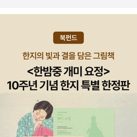
서가 필요한 저자다. 한편 견줄 만한 철학사 책으론 같은 3부작으
로 움베르토 에코의 <경이로운 철학의 역사>를 떠올릴 수 있겠
다. 둘다 영어권이 아닌, 독일과 이탈리아의 철학사란 점에서 가
산점도 줄 수 있다. 그러고 보니 따로 적지 않은 건 같은데, 연초
에 이정우의 <세계철학사>(전4권)도 완간됐었다. 국내 저자가
이만한 규모의 철학사를 다시 내놓을 가능성은 희박해보이기에
높이 평가할 만하다. 지난해 여름에 나온 고명섭 기자의 <하이데
거 극장>과 함께 국내 저자의 철학서로 상찬받을 만하다. 다만
나로선 역시나 강의들 때문에 아직 손에 들지 못하고 있어서 유감
이다. 리하르트 프레히트와 함께 주목할 저자는 마르쿠스 가브리
엘이다. 1980년생이니 독일철학의 진짜 '젊은 피'다. 슬라보예
지젝과의 공저 <신화, 광기 그리고 웃음>으로 처음 소개된 게 2
011년이었다. 그리고 최근 <허구의 철학>이 나왔는데, 흥미로운
저작(확인해보니 아직 영어판이 나오지 않았다). 규모가 좀 있는
책이어서 본격독서는 미루고 있는데(700쪽이 넘는다), 앞서 나