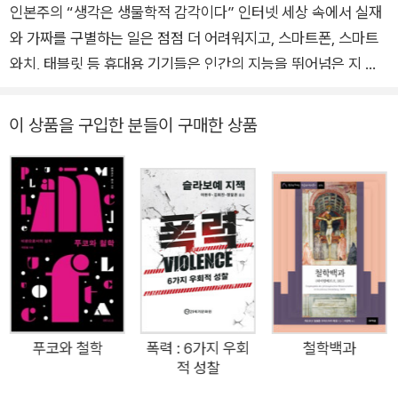
인본주의 “생각은 생물학적 감각이다” 인터넷 세상 속에서 실재
위 놀이를 하지 않는다』, 『유물론』, 『더 브레인』, 『인터스텔라의
와 가짜를 구별하는 일은 점점 더 어려워지고, 스마트폰, 스마트
과학』, 『로지코믹스』, 『위대한 설계』 외 다수 있다.
와치, 태블릿 등 휴대용 기기들은 인간의 지능을 뛰어넘은 지 오
래다. 오늘날 인간의 생각하기 능력은 전례 없는 위기에 처해 있
다. 생각이란 무엇이며, 인간의 생각은 무엇이 특별한 걸까? 철학
이 상품을 구입한 분들이 구매한 상품
자체만큼이나 오래된 이 질문은 오늘날 여전히 유효하다. 『생각
이란 무엇인가Den Sinn des Denkens』는 생각의 의미를 탐구
함으로써 인간의 지위를 확고히 하려는 야심찬 시도를 담은 철학
책이다. 참신한 관점과 날카로운 통찰로 전 세계의 주목을 받는
철학자 마르쿠스 가브리엘은, 이 책에서 인간의 생각이 시각, 청
각, 미각, 후각, 촉각과 마찬가지로 생물학적 감각임을 논증한다.
그에 따르면, 색깔은 시각으로, 소리는 청각으로 접근하듯 생각은
〈실재에 접근할 수 있는 감각〉, 곧 세계와 나를 연결하는 감각이
다. 우리의 생각감각은 진화의 산물이며 우리의 개념은 역사와 문
푸코와 철학
폭력 : 6가지 우회
철학백과
적 성찰
화의 영향을 받아 형성되기 때문에 인간의 생각은 기술로 대체될