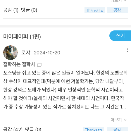
더보기
인가> (마르쿠스 가브리엘 지음, 전대호 옮김) 중에서그렇기 때
공감 (
1
)
댓글 (0)
문에 심층심리학은 출범할 때부터 인간의 정신적 삶에 관한 단서
들을 우리 조상들이 남긴 고고학적 증거들에서, 특히 우리 조상들
의 이야기 패턴들에서 찾아 왔다.-알라딘 eBook <생각이란 무
쓰기
마이페이퍼 (1편)
엇인가> (마르쿠스 가브리엘 지음, 전대호 옮김) 중에서
로쟈
2024-10-20
메뉴
철학하는 철학사
포스팅을 쉬고 있는 중에 많은 일들이 일어났다. 한강의 노벨문학
상 수상이 대표적인데(덕분에 이번 겨울학기는, 당장 내달부터,
한강 강의로 도배가 되었다) 매우 인상적인 문학적 사건이라고
해야 할 것이다(올해의 사건이면서 한 세대의 사건이다. 한국작
가 중 수상 가능성이 있는 작가로 점쳐졌지만 나도 그 시간은 10
년쯤 뒤로 생각했었다). 강의와 함께 이번 수상의 의미를 짚는 원
더보기
고를 맡은지라 내일 출발하는 스위스문학기행 커리어에 한강의
공감 (
42
)
댓글 (0)