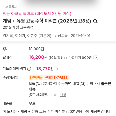
소득공제
행운 아크릴 북마크 (대상도서 2만원 이상)
개념 + 유형 고등 수학 미적분 (2026년 고3용)
2015 개정 교육과정
김기탁
,
이성기
,
이한주
(지은이)
비상교육
2021-10-01
정가
18,000원
16,200
판매가
원
(10% 할인) +
마일리지 900원
13,770
카드최대혜택가
원
수령예상일
양탄자배송
썬데이 EXPRESS
오늘(일) 22시까지 주문하면 내일(월) 아침 7시
출근전
배송
(중구 서소문로 89-31 )
변경
배송료
무료
이 도서는 <
개념 + 유형 고등 수학 미적분 (2021년용)
>의 개정판입니다.