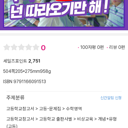
0
100자평 0편
리뷰 0편
세일즈포인트
2,751
504쪽
205*275mm
958g
ISBN 9791166091513
주제분류
신간알림 신청
고등학교참고서
>
고등-문제집
>
수학영역
고등학교참고서
>
고등학교 출판사별
>
비상교육
>
개념+유형
(고등)