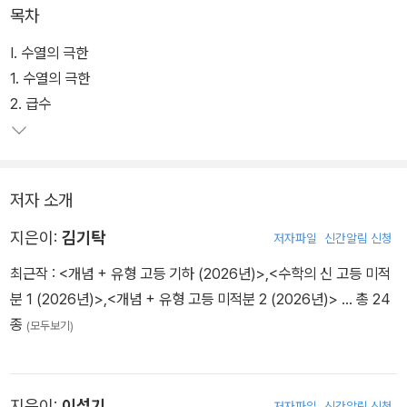
목차
Ⅰ. 수열의 극한
1. 수열의 극한
2. 급수
저자 소개
지은이:
김기탁
저자파일
신간알림 신청
최근작 :
<개념 + 유형 고등 기하 (2026년)>
,
<수학의 신 고등 미적
분 1 (2026년)>
,
<개념 + 유형 고등 미적분 2 (2026년)>
… 총 24
종
(모두보기)
지은이:
이성기
저자파일
신간알림 신청