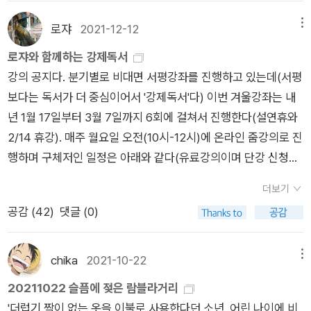
할 수 있듯이 모든 나라에서 경제가 성장하면 전자의 지표는 낮아
간 목록을 살펴보다가 이 책을 발견하고는 뒤늦게 구매. 퀴어 이
단이 모든 면에서 옳을 수는 없겠죠. 하지만 우리의 아이들과 아
주의는 단순한 분배적 정의관을 넘어 개별 인간의 가치를 (주로
지고, 후자의 지표는 올라간다. 단 전세계에서 두 나라만 예외다.
론, 젠더 이론 입문서- 목차를 훑어보니 흥미로웠다.... 에마누엘
로쟈
2021-12-12
메뉴
이들의 아이들이 살아갈 사회의 모습에 대해 고민하는 학부모 청
자본주의 가치 기준에 따라) 서열화한다. 또한 능력주의는 강자
싱가포르와 우리나라. 아무리 경제가 성장해도 높은 생존 가치는
레비나스, <윤리와 무한- 필립 네모와의 대화>레비나스 책 모으
취자라면 이 책의 진단을 한 번 참고해보실 수는 있겠죠. 또 사회
로쟈와 함께하는 강제독서
와 약자 사이의 불평등이 정당하다고 가정한다. 능력주의자에게
떨어지지 않고, 낮은 자기표현 가치는 오를 줄 모른다. 묻지 않을
는 중인 1인. 프랑스 공영 라디오 방송에서 레비나스와 필립 네모
에 대해 비판적인 시선을 기본적으로 갖춰야 하는 인문 사회 영역
강의 공지다. 분기별로 비대면 서평강좌를 진행하고 있는데(서평
강자가 강자인 이유는 재능과 노력 때문이며, 약자가 약자인 이유
수 없다. 왜 이런가? 우리는 왜 사적 관심사(그마저도 경제적 이
가 나눈 대담을 엮은 것으로, 네모가 레비나스 철학의 주요 주제
으로 진로를 진지하게 고민하는 학생 청취자 여러분이라면, 이 책
보다는 독서가 더 중심이어서 '강제독서'다) 이번 겨울강좌는 내
역시 마찬가지다. (137 페이지)... 능력주의는 위계서열화의 논리
익에 한정된)에 갇혀 좀처럼 공공의 영역으로 나아가지 못하는
를 레비나스에게 묻고, 레비나스가 간략하게 풀어 설명한다. 로라
을 통해 사회를 진지하게 비평하는 글은 이런 형식이나 근거를 갖
년 1월 17일부터 3월 7일까지 6회에 걸쳐서 진행한다(설연휴와
이고 그 논리의 막장에 기다리고 있는 것은 결국, 강자선망-약자
가? 이런 사태의 역사적 기원은 무엇인가? 이철승의 책이 답이
베이츠, <인셀 테러>사실 이 책은 출간되었을 때 관심은 갔으나
추고 있어야 하는구나 라는 감을 잡으실 수 있을 겁니다.2제 아이
2/14 휴강). 매주 월요일 오전(10시-12시)에 온라인 줌강의로 진
혐오다. (139 페이지) 소비자 정체성에서는 이른바 '등가교환적
될 수 있다면 내 경우에는 질문보다 답을 먼저 읽은 셈이 된다. 오
굳이 읽고 싶지는 않았다. 아름답고 훌륭한 책 읽기도 바쁜 나날
랑 투게더더 재미있게 읽을 당신에게 보내는 콘텐츠, 2제 아이랑
행하며 구체저인 일정은 아래와 같다(유료강의이며 단강 신청도
정의Äquivalentent ausch innewohnende Gerechtigkeit'가
늘날 한국사회의 여러 모습을 결정한 원인으로 벼농사를 지목하
인데 굳이 인생 루저 인셀들까지 연구하고 싶지는 않았거든.... 인
투게더입니다.이 책과 함께 추천드리는 콘텐츠는, 당연히 마이클
가능하다. 문의 및 신청은 010-2701-0734 이영혜). 로쟈와 함
핵심원리로 작동한다. 독일의 철학자 하버마스Jürgen Haberm
고 있는 이 책은 일종의 환원론이 흥미를 유발하는 동시에 명쾌함
셀이라는 단어만 봐도 스트레스 치솟아. 그런데 이번에 서부지법
더보기
샌델의 공정하다는 착각 입니다. 샌델은 미국의 맥락에서 능력주
께하는 강제독서1강 1월 17일_ 앤드루 놀, <지구의 짧은 역사>
as에 따르면 등가교환적 정의는 시장제도에 근거하며, 이러한 정
을 선사한다. 벼농사 지역과 밀농사 지역에 대한 대조는 이미 잘
에 쳐들어간, 무식하기 짝이 없는 극우일베 2030 남들 꼬라지를
공감 (
42
)
댓글 (0)
의를 논합니다. 널리 알려져 있듯 샌델은 하버드 대학 교수이고,
2강 1월 24일_ 유시민, <거꾸로 읽는 세계사> 3강 2월 07일_
의가 관철되는 사회에서는 소유권 중심의 질서가 자연법처럼 정
알려진 논의인데, 이 책에서 주목하는 우리나라 벼농사의 특징은
보아하니, 이 인셀들.... 진짜 왜들 그러니 싶어서 읽어보기로 했
그곳에 오는 입학생들은 미국뿐 아니라 전 세계적인 수준의 능력
앤 헬렌 피터슨, <요즘 애들> 4강 2월 21일_ 박권일, <한국의
당화된다. 등가교환적 정의가 소비자주의로 발현된다면, 아마도
경작은 공동으로 하고, 수확물의 소유는 개인적으로 하는 이중적
다. 수전 웬델, <거부당한 몸>부제는 ‘장애와 질병에 대한 여성
주의의 최정점에 있는 친구들이고요. 그들과 함께 살아가고 토론
능력주의> 5강 2월 28일_ 사이토 고헤이, <지속 불가능 자본주
이런 명제가 될 것이다.'나는 구매했다. 고로 내 마음대로 할 수 있
chika
2021-10-22
메뉴
시스템이다. 공동으로 경작하기에 평등의식은 높아지는데, 개인
주의 철학’으로, 페미니즘 관점에서 질병과 장애 문제에 접근한
하는 가운데 샌델이 생각하고 느낀 점은 무엇인지, 우리나라를 벗
의> 6강 3월 07일_ 이희재, <번역의 모험>
다.' 한국에서 이 명제는 소비자의 정당한 권리행사를 넘어 '갑
20211022 슬픔에 젖은 람블라거리
적으로 소유하기에 경쟁은 심해지는 고약한 상황이 펼져진다. 공
다. 알라딘 선정 21세기 최고의 책 중 한 권으로 꼽혔는데, 저자
어난 다른 맥락에서 능력주의는 어떻게 이해되고 비판받는지 알
질'할 권리로 오도되곤 했다. (166 페이지)... 능력주의는 불평등
'더럽기 짝이 없는 옷을 이불로 사용한다던 소년, 어린 나이에 비
동 경작이므로 옆집과 우리 집의 '노력'은 비슷할 수밖에 없는데,
자신의 고통의 경험을 바탕으로 쓰인 책이라 더 울림이 클 것 같