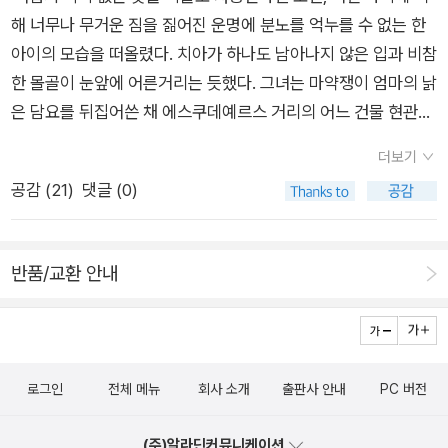
기 위해선 이 책이 가장 좋은 참고서가 될 거라 생각합니다.
의 근본 원인이 아닐뿐더러 세부 원인이라 할 수도 없다. 능력주
해 너무나 무거운 짐을 짊어진 운명에 분노를 억누를 수 없는 한
옆집의 수확량이 우리 집보다 많으면 배가 아프다. 비교가 끊이지
다. 김현경, <사람, 장소, 환대>예전부터 읽어보려고 도서관 찬
의는 불평등을 만들어낸다기보다 이미 존재하는 불평등에 대한
아이의 모습을 떠올렸다. 치아가 하나도 남아나지 않은 입과 비참
않고, 수확량과 관계없이 불행감에서 벗어나기 어렵다. 연공서열
스를 호시탐탐 노리던 중(아니 근데 이 책 왜 그렇게 대출하기 어
평가에 영향을 끼친다. 능력주의는 현존하는 불평등을 부당한 것
한 몰골이 눈앞에 어른거리는 듯했다. 그녀는 마약쟁이 엄마의 낡
의 중시나 여성을 배제하고 차별하는 것과 같은 벼농사 문화에서
려운지?!) .... 어느덧 세월은 흐르고 흘러, 이 책이 알라딘 선정 21
으로 혹은 정당한 것으로 판단하는 기준으로 기능한다. 구체적으
은 담요를 뒤집어쓴 채 에스쿠데예르스 거리의 어느 건물 현관에
비롯한 현재 한국사회의 여러 모습을 다루고 있는데, 나는 야경국
세기 최고의 책 최다 득표 3위에 오르지 않았겠습니까! (1위는 <
로 말하면 봉건적 요소가 강한 불평등(부와 지위의 세습, 정실주
앉아있는 그 아이를 전혀 만나보고 싶지 않았다. 그 아이가 밤마
가 논의와 과거제와 관련된 논의가 인상적이었다. 벼농사는 가뭄
소년이 온다>, 2위는 <페미니즘의 도전>, 공동 3위는 <젠더트
의 등)은 부당하다고 판단하게 하고, 자본주의에 친화적인 불평
더보기
다 친구들과 어울려 네그라 광장을 배회하는 모습 또한 전혀 보고
이나 홍수와 같은 자연재해에 취약하기 때문에 한반도 사람들은
러블>과 바로 이 책 <사람, 장소, 환대>) 그래서 그냥 더는 미루
등(개인의 능력 차이에 따른 차별대우)은 정당하다고 판단하게
공감 (
21
)
댓글 (0)
싶지 않았다.'''집으로 가. 우린 어떻게든 버텨 볼 테니까 아무 걱
대개 국가의 역할을 재난의 예방과 구휼로 봐왔는데, 이는 세월호
지 않고 내 돈 내 산 내 읽기로.이렇다고 합니다.... 상위 네 권은
한다. 요컨대 능력주의는 특히 자본주의적 불평등을 재생산한다.
정 할 것 없어. 우리도 언젠가 여기를 떠날 거야. 조만간 말이
나 코로나 국면에서도 잘 드러난다는 것이다. 한편 벼농사 체제에
다 갖고 있다..... <페미니즘의 도전>만 읽었다... 나머지 세 권도
이는 능력주의가 불평등을 생산하는 원인보다 덜 중요하다는 의
야''(135, 슬픔에 젖은 람블라 거리, 침대에서 담배를 피우는 것은
서 신분 상승의 통로로 존재한 과거제가 시험 숭배의 계기와 차별
다 읽어봐야지. 박권일, <한국의 능력주의- 한국인이 기꺼이 참
반품/교환 안내
미는 아니다. 재생산 노동이 생산 노동만큼 중요한 문제인 것처
위험하다.심리적으로 불안한 상태. 엊그제 악몽을 꿨다. 비명을
의 도구가 되었다는 분석도 흥미롭다. (개인적으로 이철승의 책
거나 죽어도 못 참는 것에 대하여>이 책도 21세기 최고의 책 중
럼, 불평등을 재생산하는 능력주의는 심각한 사회문제다. (204~
지르려고 애를 써도 소리가 나오지 않고 그곳에서 빠져나오지 못
은 대단히 흥미롭다는 면에서 그리고 보완 후속 작업이 필요하다
한 권으로 꼽혔다. 은유 작가가 추천. 은유 아닌 은오도 이 책 읽
205 페이지)... 연구들이 공통적으로 보여주는 바에 따르면 한국
하면 죽을 것 같다는 생각,을 하는 나 자신은 분명 그것이 현실이
는 면에서 다음 저작을 기대하게 만든다.) 부계로 이어지는 종법
고 예전에 5별 준 것으로 알고 있다. 은 씨들의 추천 책, 제가 읽어
은 과거에 생각만큼 '개천용' 사회가 아니었고 지금은 생각만큼
아니라 현실같은 악몽이라는 것을 느꼈다,고 기억한다. 갑자기 떠
계승과 적장자 우대 상속제도, 종법 질서에서 철저하게 배제되고
보겠습니다. 비스바와 쉼보르스카, <끝과 시작- 비스와바 쉼보르
세습사회가 아니다. 요컨대 한국 사회 계층 이동성 변화에 대한
로그인
전체 메뉴
회사 소개
출판사 안내
PC 버전
오른 꿈의 기억이 불안처럼 잠식해오고 있다. 이런 상태에서 이
차별받는 여성(딸과 며느리)과 서얼, 일상적으로 되풀이되며 사
스카 시선집>이것도 궁금했던 책인데, 21세기 최고의 책에 꼽힌
한국인의 주관적 인식은 지나치게 과장됐을 가능성이 크다. (26
책을 계속 읽는다는 건 계속해서 불안한 심장박동을 높이는 것밖
람들을 규율하는 제사와 상장례 의식. 흔히 우리가 생각하는 우리
기념으로 이번에 읽어보기로.엥? 저기 왜 지난번에 산 <다민족
(주)알라딘커뮤니케이션
4 페이지)... 위 설명은 유행하는 세습사회론류의 주장이 실제 한