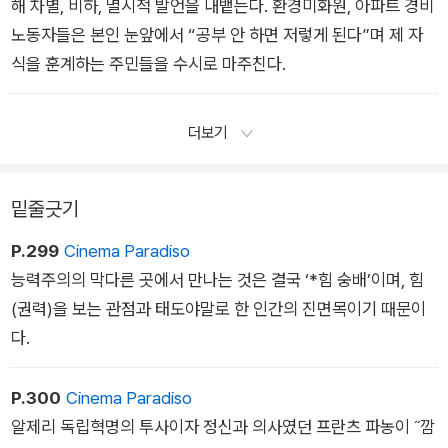
해 차별, 비하, 멸시적 발언을 내뱉는다. 환경미화원, 아파트 경비
노동자들은 본인 눈앞에서 “공부 안 하면 저렇게 된다”며 제 자
식을 훈계하는 주민들을 수시로 마주친다.
더보기
밑줄긋기
P.299
Cinema Paradiso
능력주의의 막다른 곳에서 만나는 것은 결국 ‘*힘 숭배’이며, 힘
(권력)을 보는 관점과 태도야말로 한 인간의 진면목이기 때문이
다.
P.300
Cinema Paradiso
알제리 독립혁명의 투사이자 정신과 의사였던 프란츠 파농이 ˝깜