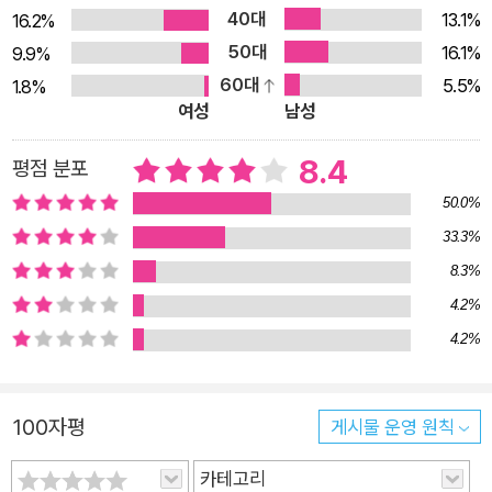
40대
13.1%
16.2%
지 적폐 양산인지 도대체 누가 적폐인지.”라는 글이 올라왔다. 이
50대
16.1%
9.9%
글에 수많은 동의와 응원 댓글이 달렸다. 인천국제공항공사의 정
60대
5.5%
1.8%
규직 전환도 마찬가지였다. 이른바 ‘인국공 사태’였다. 이후로 ‘인
여성
남성
국공’은 이와 유사한 사례를 상징하는 단어가 되었다. 제2, 제3의
‘인국공’ 문제는 계속 등장했고 매번 비슷한 전개로 이어졌다. 시
8.4
평점 분포
험 그리고 무임승차, 역차별 ‘개인의 능력 차이는 명백하다. 따라
50.0%
서 불평등은 당연하다.’라는 논리, 능력주의는 무엇이 문제일까?
33.3%
책은 능력주의가 오랫동안 한국인을 지배해온 이데올로기였다는
8.3%
데 주목한다. 능력주의는 불평등이라는 사회구조적 모순을 온전
4.2%
히 개인의 문제로 돌리며 불평등의 문제를 은폐하고 불공정의 문
4.2%
제로 시선을 가둔다. 과정에서 공정하다면, 능력에 따른 불평등은
문제가 없게 되는 것이다. 그러니까 서울교통공사나 인천국제공
항공사 등의 ‘공사 공채시험’(공정)에 합격한(능력) 이들과 달리,
100자평
게시물 운영 원칙
그렇지 않은(무능) 사람들이 겪게 되는 차별(불평등)은 자연스러
운 것이다. 이를 거스르면 불공정하며, ‘무임승차’이자 ‘역차별’이
카테고리