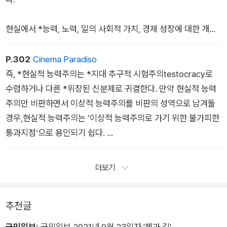
현실에서 *능력, 노력, 일의 사회적 가치, 경제 성장에 대한 개인
의 기여 등을 정확히 측정하는 것은 불가능하며, 능력주의는 편연
적으로 그것이 주장하는 이상적 상태에 이르지 못한다.
P.302
Cinema Paradiso
즉, *현실적 능력주의는 *지대 추구적 시험주의testocracy로
수렴하거나 다른 *위장된 신분제로 귀결한다. 만약 현실적 능력
주의만 비판하면서 이상적 능력주의를 비판의 성역으로 남겨둘
경우,현실적 능력주의는 ‘이상적 능력주의로 가기 위한 불가피한
통과지점‘으로 용인되기 쉽다.
이럴 경우 능력주의 ‘바깥‘의 대안들은 좀처럼 제시되기 어려워진
더보기
다. 아직 실현되지 않은 이상적능력주의 또한 이론적 차원에서 철
저히 비판되어야 하는 이유가 여기에 있다.
추천글
비유컨대 능력주의는 *‘화석연료‘다.* 한때 그것은 *성장의 *필
국민일보:
국민일보 2021년 9월 23일자 '책과 길'