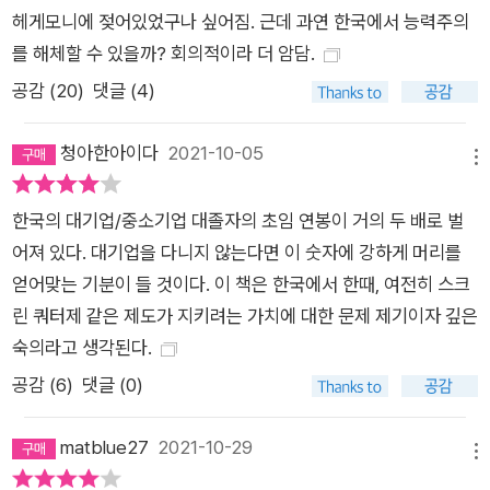
때까지 생존 투쟁에 시달린다. 이 결사적 전쟁에서 ‘잡아먹히는
헤게모니에 젖어있었구나 싶어짐. 근데 과연 한국에서 능력주의
쪽’이 아니라 ‘잡아먹는 쪽’으로 가기 위해서 한국인들은 과도할
를 해체할 수 있을까? 회의적이라 더 암담.
정도로 열심히 공부하고, 치열하게 ‘스펙’과 인맥을 쌓는다. 이 격
공감 (
20
)
댓글 (4)
렬한 생존 본능 혹은 투쟁심, ‘억울하면 출세하라’는 지위 상승 욕
구, ‘빨리빨리’ 문화 같은 현대 한국인의 집단 심성 … 극소수
청아한아이다
2021-10-05
메뉴
‘용’에게 특권을 몰아주면서 ‘용’이 되지 못한 이들의 열패감과 억
울함을 동력으로 삼는 체제는 이미 한계에 다다랐다. 1%도 되지
한국의 대기업/중소기업 대졸자의 초임 연봉이 거의 두 배로 벌
않는 ‘개천의 용’을 향한 질주 때문에 99%의 삶이 피폐해지는 사
어져 있다. 대기업을 다니지 않는다면 이 숫자에 강하게 머리를
회는 정당하지 않고 생산적이지도 않다. 용이 되지 않아도 행복할
얻어맞는 기분이 들 것이다. 이 책은 한국에서 한때, 여전히 스크
수 있는 사회로 전환하기 위해서는 능력주의 이데올로기에 대한
린 쿼터제 같은 제도가 지키려는 가치에 대한 문제 제기이자 깊은
근본적 성찰이 필요하다. … 능력주의의 대안은 곧 불평등의 대안
숙의라고 생각된다.
이다. 그것은 불공정이 아닌 불평등 자체를 새삼 환기하여 시민적
공감 (
6
)
댓글 (0)
관심사로 돌려놓는 일이다. 이는 정치, 민주주의의 문제로 수렴한
다. 불평등이라는 문제의 어마어마한 크기와 질량을 생각하면 그
matblue27
2021-10-29
대안 역시 거대해지는 것은 필연적이다. 어떤 대안은 황당무계한
메뉴