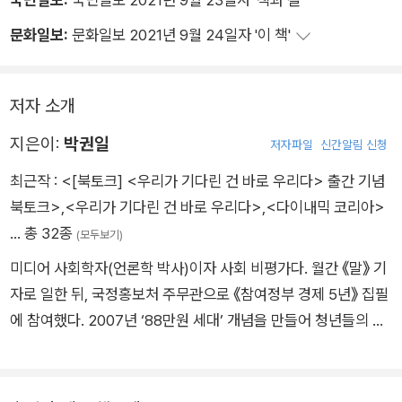
수 연료로 각광받았지만, *오늘날 *막대한 사회적 비용을 발생시
문화일보:
문화일보 2021년 9월 24일자 '이 책'
키는 족쇄가 되었다.
*현장 역량보다 *학업 성적 위주인 각종 공채시험 제도, 소선거
저자 소개
구제 등 *승자독식적인 정치제도, 제왕적 대통령제, *엘리트의
지은이:
박권일
부정부패와 *선민의식, ‘재벌‘에 대한 특혜, *정규직과 비정규직
저자파일
신간알림 신청
이 극단적으로 분절된 노동 및 고용체제 등 사회전 영역에 *격차
최근작 :
<[북토크] <우리가 기다린 건 바로 우리다> 출간 기념
와 특권을 *당연시하는 *제도와 *문화가 만연해있다.
북토크>
,
<우리가 기다린 건 바로 우리다>
,
<다이내믹 코리아>
… 총 32종
(모두보기)
미디어 사회학자(언론학 박사)이자 사회 비평가다. 월간 《말》 기
자로 일한 뒤, 국정홍보처 주무관으로 《참여정부 경제 5년》 집필
에 참여했다. 2007년 ‘88만원 세대’ 개념을 만들어 청년들의 불
안정한 삶을 사회 의제로 제기했다. 석사 학위 논문을 바탕으로
쓴 《한국의 능력주의》로 2022년 제5회 롯데출판문화대상 본상
을 받았다. 지은 책으로 《다이내믹 코리아》(공저), 《지금, 여기의