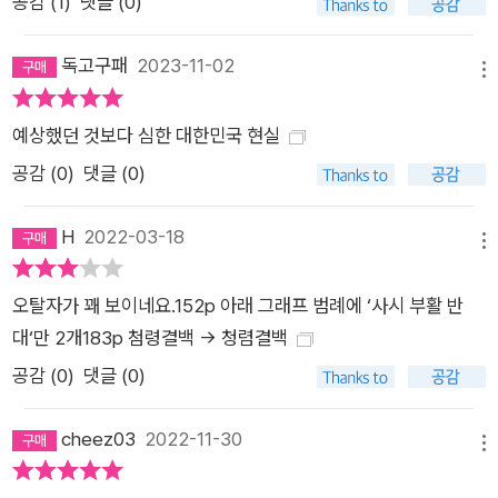
공감 (
1
)
댓글 (0)
독고구패
2023-11-02
메뉴
예상했던 것보다 심한 대한민국 현실
공감 (
0
)
댓글 (0)
H
2022-03-18
메뉴
오탈자가 꽤 보이네요.152p 아래 그래프 범례에 ‘사시 부활 반
대‘만 2개183p 첨령결백 -> 청렴결백
공감 (
0
)
댓글 (0)
cheez03
2022-11-30
메뉴