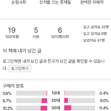
는 단연코 ‘공정(성)’이었다. 많은 한국인은 경험적으로 안다. 그
손절사회
상처를 끄는 존재들
완벽한 피해자
동안 한국 사회에서 공정성이 얼마나 허망했는지 말이다. 더군다
나 현 정부가 들어서는데 ‘촛불’을 붙인 결정적 계기가 공정성의
문제였기도 했다. 전 정부 국정농단의 핵심 인물인 최순실(최서
읽고 싶어요 42명
19
5
6
원)의 딸, 정유라 씨의 이화여대 부정(불공정) 입학, “부모 잘 만
읽고 있어요 8명
100자평
리뷰
마이페이퍼
난 것도 능력”이라는 말 한마디에서 시작한 분노가 정권을 끌어
읽었어요 47명
내리기까지 했다. 그래서 촛불로 탄생한 정부는 약속했다. “기회
이 책에 내가 남긴 글
는 평등하고, 과정은 공정하며, 결과는 정의로울 것이다.” 그러나
법무부 장관 후보 자녀의 입시를 둘러싼 논란, LH 공사의 땅 투기
로그인하면 내가 남긴 글과 친구가 남긴 글을 확인할 수 있습니
등을 보며 한국인 다수는 여전히 공정성에 의심하며 더욱 민감해
다.
로그인하기
졌다. 당연한 일이었다. 그런데 여기서 한발 더 나아가 ‘시험’을
통과하지 않았다는 이유로 비정규직 노동자들이 정규직이 되는
구매자 분포
데에도 곱지 않은 시선을 보낸다. 일례로 2017년 서울교통공사
10대
0.4%
0.8%
가 계약직 전원을 정규직으로 전환한다고 발표했다. 그러자 “정
20대
6.0%
8.7%
규직을 위해 열심히 노력하는 구직자는 외면하고 어중이떠중이
30대
11.4%
10.2%
뒷문으로 채용된 비정규직들은 정규직이 되고, 이게 적폐 청산인