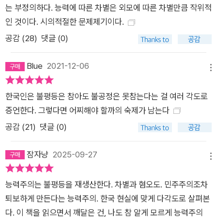
는 부정의하다. 능력에 따른 차별은 외모에 따른 차별만큼 작위적
지 진행된 <세계가치관조사>에서 그 이유 중 하나를 유추해볼
인 것이다. 시의적절한 문제제기이다.
수 있다. 이 책의 저자 박권일이 “다른 나라와 너무 차이가 커서
공감 (
28
)
댓글 (0)
데이터 세트 원본을 몇 번이나 확인”한 조사 결과에 따르면, “한
국의 경우 평등에 찬성한 비율은 23.5%였고, 불평등에 찬성한
Blue
2021-12-06
비율은 58.7%”(2010~2014년 조사, 중국의 경우 평등 52.7%/
메뉴
불평등 25.8%, 독일의 경우 평등 57.7%/불평등 14.6%)였으며,
한국인은 불평등은 참아도 불공정은 못참는다는 걸 여러 각도로
최근 7차 조사(2017~2020년)에서는 “한국인의 64.8%가 불
증언한다. 그렇다면 어찌해야 할까의 숙제가 남는다
평등에 찬성했고, 12.4%만 평등에 찬성”했다. 저자는 이 결과에
대해 “한국인은 대체로 불평등한 분배 원리를 선호”하며 “‘노력
공감 (
21
)
댓글 (0)
과 능력에 따른 차등 분배’로서, 이른바 능력주의 원칙과 사실상
동일하다.”라고 말한다. 그렇다고 한국 사람 개개인이 이기적이
잠자냥
2025-09-27
메뉴
거나 탐욕스럽다고 일반화하는 것은 명백한 오류라고 강조한다.
책에서는 민주주의와 정치의 문제로서 이 주제를 구체적으로 분
능력주의는 불평등을 재생산한다. 차별과 혐오도. 민주주의조차
석하며 이에 대한 대안과 선행 모델을 꼼꼼히 비교하고 살펴본다.
퇴보하게 만든다는 능력주의. 한국 현실에 맞게 다각도로 살펴본
1%의 ‘개천 용’ “대한민국에서 태어난 사람들은 태어나서 죽을
다. 이 책을 읽으면서 깨달은 건, 나도 참 알게 모르게 능력주의