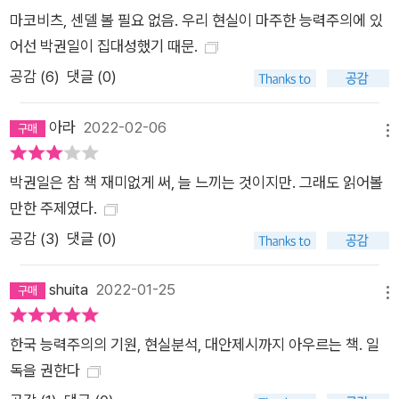
몽상으로 느껴질 수 있다. 그러나 더 나은 세계를 향한 몽상은 포
마코비츠, 센델 볼 필요 없음. 우리 현실이 마주한 능력주의에 있
기되는 대신 구체화되어야 한다. 격차와 불평등을 동력삼아 모두
어선 박권일이 집대성했기 때문.
가 전쟁처럼 살아야 하는 사회는 정의롭지도, 행복하지도, 효율적
공감 (
6
)
댓글 (0)
이지도 않다. 이런 가망 없는 짓은 이제 그만두자. 그리고 진정 정
의로운 사회, 더 나은 민주주의를 향한 여정을 시작하자.” 이 책이
아라
2022-02-06
일관되게 말하고자 하는 메시지이다.
메뉴
박권일은 참 책 재미없게 써, 늘 느끼는 것이지만. 그래도 읽어볼
만한 주제였다.
공감 (
3
)
댓글 (0)
shuita
2022-01-25
메뉴
한국 능력주의의 기원, 현실분석, 대안제시까지 아우르는 책. 일
독을 권한다