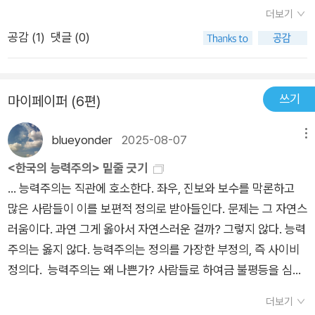
인 적이 있거나 시험 당사자일 겁니다. 초중고등학교의 학업 성취
주체적으로 능력주의를 받아들였고 스스로가 능력주의의 피해자
더보기
평가, 토익 토플, 입사 시험, 그 이후에도 끝없는 시험 시험 시험.
인 동시에 수혜자, 또 가해자가 됐다. (220쪽)우리가 이런 사태
공감 (
1
)
댓글 (0)
한국인은 왜 이렇게 시험에 매달릴까요?크게 나눴을 때 진보진
에 동의하고 있지 않냐고... 개별적으로는 아니라고 말하고 싶지
영에 속한다고 알려진 저술가이자, 아마도 학부모 청취자 여러분
만... 아니, 나 개인적으로도 수긍할 수 밖에 없다. '이건 아니야'라
이라면 다들 아실 책 ‘88만원 세대’를 쓴 박권일 작가가 이 문제
고 큰 소리로 발언하지는 않고 있으니까... 말이다. 편승은 쉽지만
쓰기
마이페이퍼 (6편)
에 주목합니다. 시험이란 한국식 능력주의, 한국의 능력주의가 집
앞서 달리는 것은 나도 저어하니까... '그렇다면, 그 불공평에 대해
약된 제도입니다. 그가 볼 때 시험이라는 제도는 불평등을 정당화
서 어떻게 할 것인가?'라는 질문을 던지고는 저자는 아래와 같이
blueyonder
2025-08-07
메뉴
하고 재생산해 한국이 그럭저럭 살 만한 건전한 공동체가 되지 못
쓰고 있다. 능력주의의 대안을 제시하려면 능력주의의 개념적 한
하도록 방해합니다. 우리 사회의 주요한 문제인 만큼 역사는 뿌리
<한국의 능력주의> 밑줄 긋기
계를 다양한 측면에서 분석해야 한다. 특히 능력주의가 당연시하
깊고, 인식은 사회 전반에 넓게 자리 잡고 있으며, 다른 사회를 만
... 능력주의는 직관에 호소한다. 좌우, 진보와 보수를 막론하고
는 전제들, 이미 상식이 되어 불변의 자연적 조건처럼 보이는 사
들자고 주장하더라도 대안조차 마땅치 않습니다. 그럼에도 시험
많은 사람들이 이를 보편적 정의로 받아들인다. 문제는 그 자연스
실들을 모두 의심해야 한다. 그 상식이 더 이상 당연하지 않을 때,
제도에 기반한 한국식 능력주의에 대해 성찰해보지 않으면, 우리
러움이다. 과연 그게 옳아서 자연스러운 걸까? 그렇지 않다. 능력
비로소 대안은 현실에서 싹을 틔우기 시작한다. 능력주의의 대안
사회 속에서 마음과 몸이 힘든 사람은 점점 늘어날 것입니다.우리
주의는 옳지 않다. 능력주의는 정의를 가장한 부정의, 즉 사이비
을 찾는다는 것은 불평등을 판단하는 더 정의롭고 효과적인 원칙
아이들이 한국식 능력주의 잣대에서 벗어나 있더라도 행복하게
정의다. 능력주의는 왜 나쁜가? 사람들로 하여금 불평등을 심각
을 마련해 정당하지 않은 불평등을 실제로 해소해가는 과정을 의
살아가는 사회를 만들기 위해서, 이 책의 문제의식에 귀 기울여보
한 문제로 인식조차 하지 못하게 만들기 때문이다. 능력주의는 불
미한다. 그런 의미에서 ‘능력주의의 대안은 곧 불평등의 대안’이
더보기
면 좋을 것이라 생각합니다.2종 보통 키워드꼼꼼하게 책을 읽은
평등을 당연시함으로써 불평등을 재생산한다. 불평등이 심화되