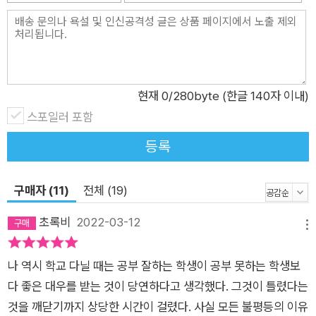
다. 그렇다면 과연 ‘능력’을 ‘공정’하게 평가할 수 있을까? 책은
“현실에서 능력, 노력, 일의 사회적 가치, 경제성장에 대한 개인
의 기여 등을 정확히 측정하는 것은 불가능”하며 결국, 실제 기여
가 아닌 합격 당시의 성적에 따라 특권을 부여받는 ‘시험주의test
ocracy’로 수렴될 가능성이 크다고 본다. 책은 이를 뒷받침하기
현재
0
/280byte (한글 140자 이내)
위해 한국에서 고시, 공시, 공채 등 여러 평가 시스템이 어떻게 작
스포일러 포함
동하는지 사회·역사적으로 비교 분석하고 논증한다. 불편한 진실,
등록
“우리는 불평등에 찬성합니다” 한편, 유독 심한 한국의 능력주의
는 때때로 혐오까지 나아가기도 한다. 책은 “‘멸시하는 능력주의
구매자 (11)
전체 (19)
자’가 바라보는 세상은 온통 벌레투성이”라고 묘사한다. 월수입
200만 원 이하이면 ‘이백충’, 지역균형전형으로 대학에 가면 ‘지
초록비
2022-03-12
메뉴
균충’, 임대아파트에 살면 ‘임대충’ 식이다. 한국에서도 익히 알려
진 작가 알랭 드 보통은 “능력주의 체제에서는 가난이라는 고통
나 역시 학교 다닐 때는 공부 잘하는 학생이 공부 못하는 학생보
에 수치라는 모욕까지 더해진다.”라고 책은 전한다. 한국은 어쩌
다 좋은 대우를 받는 것이 당연하다고 생각했다. 그것이 틀렸다는
다 이 지경에 이르렀을까? 1981년부터 2020년까지 40년간 세
것을 깨닫기까지 상당한 시간이 걸렸다. 사실 모든 불평등의 이유
계 사회과학자들이 참여하고, 4~5년마다 결과를 발표, 총 7차까