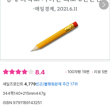
8.4
100자평 19편
리뷰 5편
세일즈포인트
4,779
빈곤/불평등문제 주간 17위
344쪽
140*215mm
447g
ISBN 9791189143251