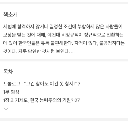
책소개
시험에 합격하지 않거나 일정한 조건에 부합하지 않은 사람들이
보상을 받는 것에 대해, 예컨대 비정규직이 정규직으로 전환하는
데 있어 한국인들은 유독 불편해한다. 자격이 없다, 불공정하다는
것이다. 자못 당연한 것처럼 보인다.
이 논리의 핵심에 능력주의(meritocracy)가 있다고 책은 말한
목차
다. 능력이 우월할수록 더 많은 몫을 가지고 능력이 모자랄수록
프롤로그 : “그건 참아도 이건 못 참지!”·7
더 적은 몫을 가지는 것이 당연시되는 것. 이 룰이 깨지면 부정의
1부 형성
하고, 불공정하며 사회의 효율을 떨어뜨리는 일로 비난받는다. 이
1장 과거제도, 한국 능력주의의 기원?·27
책은 이렇듯 ‘불평등은 참아도 불공정은 못 참는’ 한국 사회와 한
국인에 대한 보고서다.