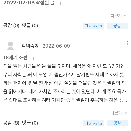
배당하는 문화가 만들어졌습니다. 그리고 이 시험들을 통과했는
2022-07-08 작성된 글
한국의 수많은 시험들 중 특히 중요한 시험이 몇 가지 있다. 대학
상주의 세 가지 중에 단 하나만 정답이 될 수 있다는 생각은 위험
밌을 거 같다. 존 쿳시, <추락>2003년 노벨문학상/1999년 부
지 여부가 능력을 판단하는 잣대로 작동하는, 일종의 전도현상이
입학시험, 공무원 선발시험인 '고시', 민간기업의 공채시험, 문학
하다. 더 많은 옵션이 있을 수 있고, 경우에 따라 조건과 맥락에
커상/2015년 가디언 선정 최고의 소설 100/2019년 BBC 선정
더보기
일어납니다.이 책은 한국의 능력주의 맥락에서 시험이 지니는 또
계의 소위 '등단'제도 등이다. 이 시험들은 '결정적 시험critical e
따라 다르게 쓸 수 있어야 한다는 원론적인 답만을 나도 따라할
가장 영향력 있는 소설 등등 소문 자자했던 명작. 구판은 절판 상
공감 (
0
)
댓글 (0)
하나의 특징으로 지대추구 경향을 꼽습니다. 지대추구란 생산성
xaminations'으로서, 합격자와 불합격자의 이후 삶에 글자 그대
수 밖에 없다. 각론은 하나씩 만나면서 만드는 수 밖에!!
태였다. 구판으로 구해 읽으려고 기다렸더니 마침내 문동 세계문
의 향상이나 효용 없이 개인이 이득을 가져가는 성향을 뜻하는 경
로 치명적인 영향을 끼친다. 시험이 자기 삶을 기획하고 꾸려가는
학 시리즈로 재출간. 50대 백인 교수인 데이비드 루리는 제자 멜
제학 용어인데요. 박권일 작가는 시험이 능력을 검증하는 수단이
데 너무나 중요한 비중을 차지하다 보니 한국인의 삶은 시험으로
책의속밖
2022-06-09
메뉴
라니와의 관계로 인해 추문의 주인공이 된다. 그 이후 벌어지는
아니라 합격이라는 자격을 통해 시험과 무관한 영역에서 이득을
점철될 수밖에 없었다. (124 페이지) 한국의 '결정적 시험'은 강
16세기 조선
사건들..... 지금 읽고 있는데 정말 감탄 또 감탄 중. 역시 명불허전
얻어가는 수단으로 작동한다고 분석합니다. 성인이 되기 이전에
력한 지대 효과를 창출한다. 즉, 어떤 생산적 기여 없이도 합격했
책을 읽는 사람들은 늘 물을 것이다. 세상은 왜 이런 모습인가?
이로구나. 브래디 미카코, <밑바닥에서 전합니다!- 빈민가에서
는 고등학교 입시나 대입 입시, 성인이 된 이후에는 변시 사시 공
다는 사실 자체로 불합격자는 도저히 따라잡을 수 없는 보상이 주
우리 사회는 왜 이 모양 이 꼴인가? 제 앞가림도 제대로 하지 못
바라본 혼탁해지는 정치와 사회><나는 옐로에 화이트에 약간
시 외시 등 각종 시험들이 많든 적든 이런 성격을 모두 갖고 있습
어진다. 그것이 '시험-지대exam-rent'이다. 시험에 따라 그것은
하는 처지에 몇 달 전 새삼 이런 질문을 떠올린 것은 박권일의 책
블루>로 알려진 에세이스트 브래디 미카코의 사회평론집. 일본
니다.예를 들어, 대입 시험을 잘 봤다고 해서 아무 회사에서나 일
특정한 업무를 다룰 수 있는 자격일 수도 있고 무형의 권위나 위
을 읽어서다. 세계 가치관 조사라는 것이 있단다. 세계 주요 국가
에서 영국으로 이주해 빈민가에 발 딛고 살면서 저자가 바라본 영
을 잘하는 것은 아니지만, 그리고 그 사실을 우리 모두 알고 있지
세일 수도 있으며, 우월한 사회자본(인맥)일 수도 있다. 어쨌든
를 상대로 조사하는 여러 가치관 중 박권일이 주목하는 것은 생존
국 사회의 풍경이 그려진다. 빈곤과 계급 격차, 극우로 돌아서는
만, 대입 시험에서의 성과가 취업 시장에서 꽤 중요한 잣대로 작
결정적 시험과 그 시험 지대의 사회적 기능은 명확하다. 노력은
가치와 자기표현 가치의 대립. 내 식으로 거칠게 정리하면 전자는
하층민의 삶 등 현재 한국 사회와 닮은 꼴이었던 10여 년 전 영국
동한다는 것 또한 한국 사람이라면 그 누구도 부정할 수 없는 사
물론이고 성과로도 넘어설 수 없는 거대한 격벽을 세우는 것이다.
더보기
'먹고사니즘'의 문제이고, 후자는 민주주의, 양성평등, 소수자 배
사회의 모습이 담겨 있다. 리키 윌친스, <퀴어, 젠더, 트랜스- 정
실이죠. 이런 부분에서 도움을 드리기 위해 우리 방송 또한 존재
(128 페이지)... 능력주의는 차별과 혐오의 죄의식을 경감시키고
공감 (
8
)
댓글 (0)
려, 환경문제와 같은 공공성에 대한 관심을 뜻한다. 누구나 예상
체성 정치를 넘어서는 퀴어이론, 젠더이론의 시작>오월의봄 출
하는 것 아니겠습니까?물론 이런 문화에 대한 박권일 작가의 진
나아가 차별과 혐오를 '공정'하다고 믿게 만들기까지 한다. 능력