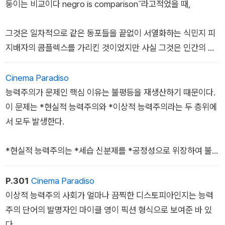
둥이는 비교이다 negro is comparison˝라고적었을 때,
그것은 일차적으로 같은 동포들을 끝없이 서열화하는 식민지 피
지배자의 콤플렉스를 가리킨 것이었지만 사실 그것은 인간의 보
편적 특성이기도 하다.
Cinema Paradiso
지배자들조차 궁금적으로는 힘 숭배의 노예들이다. 식민지에서
능력주의가 문제인 핵심 이유는 불평등을 재생산하기 때문이다.
는 힘 숭배가 더 폭력적으로 나타나고, 제국에서는 더 세련되게
이 문제는 *현실적 능력주의와 *이상적 능력주의라는 두 층위에
나타날 따름이다.
서 모두 발생한다.
*현실적 능력주의는 *세습 신분제를 *공정성으로 위장하여 불평
등을 재생산한다. 능력주의 비판의 대다수는 이 위장된 세습 신분
제에 대한 비판이며, 그래서 일부는 가짜 능력주의를 넘어 진정한
P.301
Cinema Paradiso
능력주의 사회로 나아가야 한다고 결론을 내린다.
이상적 능력주의 사회가 얼마나 끔찍한 디스토피아인지는 능력
주의 단어의 발명자인 마이클 영이 픽션 형식으로 보여준 바 있
다.