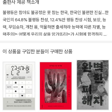
출판사 제공 책소개
극우주의》(공저), 《축제와 탈진》 등이 있다.
불평등은 참아도 불공정은 못 참는 한국, 한국인 불편한 진실…한
국인의 64.8% 불평등 찬성, 12.4%만 평등 찬성 시험, 보상, 능
력, 무임승차, 개천 용, 억울하면 출세하라 능력에 따른 차별, 능
력주의는 어떻게 우리의 삶을 망가뜨리는가 시험에 합격하지 않
거나 일정한 조건에 부합하지 않은 사람들이 보상을 받는 것에 대
해, 예컨대 비정규직이 정규직으로 전환하는 데 있어 한국인들은
이 상품을 구입한 분들이 구매한 상품
유독 불편해한다. 자격이 없다, 불공정하다는 것이다. 자못 당연
한 것처럼 보인다. 이 논리의 핵심에 능력주의(meritocracy)가
있다고 책은 말한다. 능력이 우월할수록 더 많은 몫을 가지고 능
력이 모자랄수록 더 적은 몫을 가지는 것이 당연시되는 것. 이 룰
이 깨지면 부정의하고, 불공정하며 사회의 효율을 떨어뜨리는 일
로 비난받는다. 이 책은 이렇듯 ‘불평등은 참아도 불공정은 못 참
는’ 한국 사회와 한국인에 대한 보고서다. 기회는 평등, 과정은 공
정, 결과는 정의? 꽤 오랫동안 한국 사회의 가장 큰 이슈 중 하나