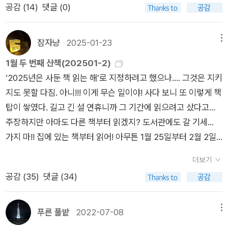
며, 더 이상 당연하지 않은 크고 작은 특권들을 해소하는 것으로
공감 (
14
)
댓글 (0)
당신을 위해 핵심을 짚어드리는 2종 보통 키워드입니다.제가 꼽
면 민주주의도 악화한다. ... 능력주의의 핵심 기능은 불평등이
귀결된다. 요컨대 능력주의 대안의 주된 기조, 큰 방향은 특권의
은 키워드는 한국의 능력주의입니다.박권일 작가가 보기에 한국
라는 사회구조적 모순을 온전히 개인의 문제로 돌리는 것이다. 그
해소여야 한다. 이를 정치의 언어로 번역하면 권력의 분점이기도
은 능력주의가 지배하는 사회입니다. 능력주의란 업적의 지배, 지
결과 불평등으로 가야 할 문제의식은 모두 불공정 논란에 빨려 들
잠자냥
2025-01-23
메뉴
하다. 구체적으로 그것은 선출되지 않은 권력인 검찰과 법원의 전
금까지 해온 것에 대한 대우나 그럴 가능성이 있는 사람에 대한
어가고 만다... 우리는, 개인의 능력이라는 게 생각보다 명백하지
횡을 효과적으로 억제하고, 초헌법적 사면권을 포함한 대통령의
1월 두 번째 산책(202501-2)
차등적 우대를 뜻하는 단어입니다. 하지만 다른 나라의 능력주의
않으며 그 차이에 대한 현재의 보상체계도 대부분 정당하지 않다
‘제왕적 권력’을 축소하며, 특정 계급의 이익을 주로 대의하는 의
‘2025년은 사둔 책 읽는 해’로 지정하려고 했으나.... 그것은 지키
와 구별되는 독특한 몇 가지 역사 사회 문화적 맥락이 있다는 점
는 사실을 알게 된다. 많은 사람들이 상속이나 세습은 신분에 따
회 권력의 대표성 왜곡을 교정하는 것을 의미한다. 또 대기업에
지도 못할 다짐. 아니!!! 이게 무슨 일이야! 사다 보니 또 이렇게 책
을 설명하려 합니다. 아마도 외국의 다른 능력주의, 더 정확히는
른 차별이며 불공정하고 부정의하다고 생각하는 반면, 능력에 따
대한 각종 특혜를 폐지하고 중소기업을 실질적으로 지원하며, 플
탑이 쌓였다. 길고 긴 설 연휴니까 그 기간에 읽으려고 샀다고...
미국 보수주의자들의 개척자적 능력주의 라고 부를만한 것과는
른 차별은 공정하고 정의롭다고 생각한다. 틀렸다. 둘 다 불공정
랫폼 노동과 비정규직 노동 등 방치되어온 노동권 사각지대를 해
주장하지만 아마도 다른 책부터 읽겠지? 도서관에도 갈 기세...
또 다른 무엇입니다. 그 차이점의 중심에 바로 ‘시험’이 있죠.모든
하고 부정의하다. 능력주의의 내적 논리를 하나하나 따져보면, 그
소하는 등의 광범위한 사회개혁 프로그램을 의미하기도 한다. 이
가지 마!! 집에 있는 책부터 읽어! 아무튼 1월 25일부터 2월 2일
청취자 여러분들이 알고 있듯 시험은 형식적 공정성을 담보하는
것이 편견에 치우친 고대 철학과 오류로 판명된 경제학 이론 등이
런 프로그램들을 하나하나 실현해가는 과정이 바로 형식적 민주
까지 이것은 완벽한 봄방학 같은 1월의 겨울방학- 책도 읽고 영화
꽤 합리적인 방식입니다. 그와 동시에 시험을 준비하는 과정에 영
무비판적으로 뒤섞인 채 차별을 정당화하는 이데올로기임이 드
더보기
주의에서 효과적 민주주의로의 이행, 다시 말해 실질적 민주화다.
도 보고 뒹굴뒹굴. 꺄... 너무 씐나 >_< 엘리자베스 보웬, <한낮
향을 미치는 실질적 불평등을 가리고, 실질적 불평등이 만들어낸
러난다. (8~9 페이지) 한국 능력주의의 핵심적인 특징은 '시험
공감 (
35
)
댓글 (34)
(251쪽)질문에 대한 답이 너무 원론적이라 약간 실망스럽다. 하
의 열기>열린책들 세계문학 시리즈에서 오랜만에 산 것 같다. 그
실질적 불공정함을 정당화하죠. 게다가 여러 영역에서 형식적 공
을 통한 지대추구'의 정당화다. 한국은 지위와 권한의 상당수가
지만, 이런 것에서 '정답'을 찾겠다고 생각하는 나 자신이 너무 게
만큼 궁금한 책- “가장 지적인 누아르라는 찬사를 받는 작품이자,
정성을 내세워 인력 채용에 들어가는 자원을 최소화하려는 여러
공개경쟁시험 결과에 따라 결정된다는 점에서, 지위와 권한이 실
으르고, 약자적이다. 어떻게든 길을 만들어야지, 따라갈 생각이나
20세기 영국 문학에 커다란 족적을 남긴 엘리자베스 보엔의 대
푸른 풀밭
2022-07-08
메뉴
조직의 무분별한 시험 채용 때문에 사회의 모든 영역이 시험에 지
질적 기여나 업적에 따라 조정되는 다른 나라와 확연히 구별된다.
하고 있으니 말이다. 저자의 말처럼. 공리주의, 평등주의, 자유지
표작”이라고. 스릴러가 섞인 누아르적 전개라는데 우앙!! 넘나 재