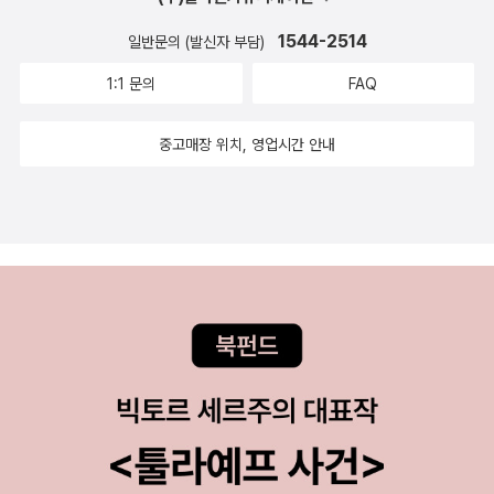
에 되지 않을테니. 블루밍. 정여울. 여러 문학작품들을 통해 심리
나라의 전통이라는 것은 아무리 올려잡아도 조선 후기, 즉 17세
사회 대한민국> 끼어들어감?! ㅋㅋㅋㅋㅋ 책탑 정리 못해서 쌓
국에서 일어나고 있는 사태와 정반대일 수 있음을 이야기하고 있
1544-2514
학과 철학, 문학을 넘나드는 이야기를 펼쳐낸다.혼자 입원했습니
일반문의 (발신자 부담)
기 이후의 모습이라는 것은 이미 주지의 사실이다. 물론 자주 깜
여가는 나날....그러니까 신간보다 구간을 많이 산 까닭은 이게 다
다. 즉, 중상위층이 세습을 점점 더 강화해서 문제가 아니라, 중상
다. '아픈데 뭘 어쩌라는거니' - 아니, 만성변비를 참다 검사받고
박해서 문제지만. 박권일과 이철승의 책을 읽었으니 이제는 조선
‘21세기 최고의 책’ 때문이다. 난 이거 리스트 다 받아서 관심 책
1:1 문의
FAQ
위층의 지위세습이 점점 어려워지고 있고 이에 대해 그들이 '공정
난소에 생긴 8.5센티의 혹으로 수술을 받으려면 직장을 때려치
시대를 다룬 책을 읽을 차례다. 주로 미야지마 히로시와 계승범의
은 다 읽어 볼 생각이다..... 물론 아무리 타인이 최고의 책으로 꼽
성' 담론 등으로 반발하고 있는 게 문제라는 것이다. 어느 쪽이 사
워야 하고 비싼 1인실에 입원을 해야한다. 가족없이 홀로 수술을
책을 보았다. 미야지마 히로시는 소농사회론이라는 경제사적 틀
았더라도 나에게는 여전히 노관심에 내 취향 책 아닌 것도 꽤 보
중고매장 위치, 영업시간 안내
실인지는 더 면밀히 분석해볼 필요가 있다. 적어도 지금까지의 연
받는 비혼 여성 조기순. 그녀의 38만8천원 1인실의 첫휴가 여행
을 가지고 조선뿐 아니라 동아시아 전통사회의 형성과정을 보여
이긴 하더라만.회사컴에 다운로드 받아놓음... 저기 가운데 파일
구들을 보면 최근 한국이 세습사회로 변화했다는 증거는 미약하
은 무사히 마칠 수 있을까.이만하면 괜찮은 결심. '네가 뒤로 넘어
준다. 계승범은 주로 한중 관계사를 연구해 조선 후기 지배층의
보이죠? 나름 치밀한 독서가 잠자냥... 엥?책 사진 찍을 땐 어김없
다. 분명한 건 과거에 비해 사회 전반에 경쟁이 격화됐다는 점이
지면 내가 최대한 버텨줄게' 세상에는 나쁜 사람보다 좋은 사람이
보수성과 폐쇄성의 기원을 밝히는 작업을 하는 듯하다. 이철승도
이 나타나는 녀석............어느 날 퇴근 하고 왔더니....... 엄마랑
다. 그리고 이는 한국인의 불안이 세습 사회에서 비롯한 게 아니
더 많다고 생각하지만, 그 사실이 두려움을 완전히 녹이지는 못한
인용하고 있는 소농사회론은 집약적 벼농사, 과거제, 주자학, 종
딸. (뒤에 있는 저 녀석 수컷 아님)즐겁게 먹고 마시고 뒹뒹굴뒹
라 오히려 능력주의에서 비롯했을 가능성이 있음을 시사한다. 요
다. '어째서 불안과 공포는 늘 내 못인 걸까'라고 세상을 향해 분통
법 질서 등을 핵심으로 한다. 중국은 송대 이후 한국은 16세기 이
굴뒹굴고 놀고 읽고 운동도 하는 설 연휴 보내세요~!! 돌발퀴즈)
컨대 문제는 능력주의의 과잉인 것이다. '용' 한두 마리에게 특권
을 터트리는 날도 있지만 그보다 더 많은 날은 내가 너무 예민한
후 집약적 벼농사가 가능해지면서 고용노동이나 예속적 노동이
오늘 냥 사진에 등장하지 않은 녀석은 몇 호일까요? 😻
을 몰아주고 나머지가 모두 패배자가 된다는 점에서 '개천용' 사
건 아닌지 자책한다. 하찮아서 꺼내놓기 민망하지만 내 안에 분명
아닌 가족 중심의 경영이 보편화했고, 이에 따라 지배층이 농업
회는 세습사회 못지않게 나쁜 사회다. 수많은 사람들을 짜부라뜨
히 존재하는 불안을 다정하게 살피고 다독이는책. 기억의 에티카.
경영에서 물러났다. 지주로서 지대를 받게 된 지배층은 과거 준비
리는 이 사회적 압력을 어떤 식으로든 배출시키지 않으면 한국인
'말할것도 없이 '기억'은 결코 과거의 문제가 아니라 항상 현재의
에 전념할 수 있는 여건을 확보하게 되었는데, 이들이 공부해야
의 강렬한 지위 불안, 낮은 자기표현적 가치 같은 부정적 요소들
문제다' 기억을 둘러싼 싸움은 끊이지 않는다. 한 사건에 대한 서
할 주자학은 관료제와 종법 질서에 기반한 국가체제를 추구한다.
역시 나아지기 어렵다. (265~266 페이지)결론은 결국 '경제민
로 다른 해석은 기억의 전장에서 상대를 겨누는 무기가 된다. 그
이로써 조선은 과거제도에서 비롯한 '양반관료제', 족보 편찬 붐