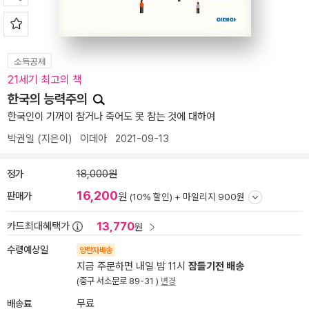
소득공제
21세기 최고의 책
한국의 능력주의
한국인이 기꺼이 참거나 죽어도 못 참는 것에 대하여
박권일
(지은이)
이데아
2021-09-13
정가
18,000원
16,200
판매가
원
(10% 할인) +
마일리지 900원
13,770
카드최대혜택가
원
수령예상일
양탄자배송
지금 주문하면 내일 밤 11시
잠들기전 배송
(중구 서소문로 89-31 )
변경
배송료
무료