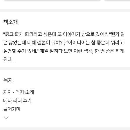
책소개
"굵고 짧게 회의하고 싶은데 또 이야기가 산으로 갔어.", "뭔가 말
은 많았는데 대체 결론이 뭐야?", "아이디어는 참 좋은데 뭐라고
설명할 수가 없네." 매일 일하다 보면 이런 생각, 한 번 쯤은 하게
된다.
더 생산적이고 더 창조적으로 일하고 싶은 여러분께 '그래픽 레코
목차
딩'을 추천한다. 그래픽 레코딩은 회의나 강연 내용을 실시간에
저자 · 역자 소개
가시화하는 기법으로, 생각을 공유하거나 문제를 발견하는 등, 커
베타 리더 후기
뮤니케이션 활성화에 도움이 된다. 이 책은 그림을 직접 그리면서
들어가며
사고력과 표현력을 키우는 걸 목표로 한다. 종이와 펜, 아이패드
나 갤럭시탭을 꺼내서 직접 따라하며 그려보자.