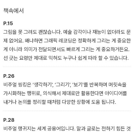
준비한 책은 그래픽 레코딩(Graphic Recording) 입문서다. 아
책속에서
이디어를 스케치하거나, 자신의 이야기를 그림으로 표현하기도
하고, 다른 사람의 강연을 요약, 정리하기도 한다. 심지어 프로젝
P.15
트를 소개하는 홍보 자료로 활용되기도 한다. 그래픽 레코딩을 한
그림을 못 그려도 괜찮습니다. 예술 감각이나 재능이 없더라도 문
마디로 설명하면 ‘말과 생각을 그림으로 기록하고 공유하는 방
제 없어요. 왜냐하면 그래픽 레코딩은 정확하게 그리는 게 중요한
법’이다.
게 아니라 의미가 전달되면서도 빠르게 그리는 게 중요하거든요.
선 긋는 요령만 제대로 익혀도 누구나 쉽게 따라 할 수 있습니다.
P.26
비주얼 씽킹은 ‘생각하기’, ‘그리기’, ’보기’를 반복하며 머릿속을
가시화하는 행위로, 의식해서 제대로만 활용한다면 아이디어를
내거나 논의를 정리할 때처럼 다양한 상황에 도움 됩니다.
P.28
비주얼 랭귀지는 세계 공용어입니다. 말과 글로는 전하기 힘든 것