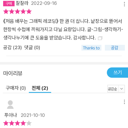
잘잘라
2022-09-16
리되었고, 아마존 평점 4.3, 별점 평가 163건, 4쇄를 돌파하는 베
메뉴
스트셀러가 되었습니다. • 저자 블로그: https://note.com/kub
oasa • 일본 아마존: https://www.amazon.co.jp/dp/47981
《처음 배우는 그래픽 레코딩》 한 권 더 삽니다. 낱장으로 뜯어서
64887/ 이 책을 발판삼아 일본의 많은 독자가 그래픽 레코딩을
한장씩 수첩에 끼워가지고 다닐 요량입니다. 글-그림-생각하기-
실천 중입니다. 해시 태그 ’#はじめてのグラフィックレコーデ
생각나누기에 큰 도움을 받았습니다. 감사합니다.
ィング’로 자신이 그린 것을 공유하고 있으니 한번 살펴볼까요 •
공감 (
23
)
댓글 (0)
트위터: https://bit.ly/3vvVhtb 대상 독자 저자는 이 책을 이렇
게 소개하고 있습니다. “I wrote a book about the art of gra
phic recording. Graphic recording is the real-time translat
쓰기
마이리뷰
ion of conversations or presentations into text and pictur
es. In this book I explain how drawing helps you underst
구매자 (0)
전체 (2)
and and communicate ideas, and share all techniques tha
t you want to learn, such as listening and drawing.” - Asa
메뉴
mi Kubota 그래픽 레코딩은 대화나 발표 내용을 실시간으로 그
푸아나
2021-10-10
림과 글로 기록하는 것으로, 이 책은 그래픽 레코딩이 서로의 아