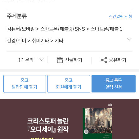
주제분류
신간알림 신청
컴퓨터/모바일
>
스마트폰/태블릿/SNS
>
스마트폰/태블릿
건강/취미
>
취미기타
>
기타
선물하기
공유하기
중고
중고
중고 등록
알라딘에 팔기
회원에게 팔기
알림 신청