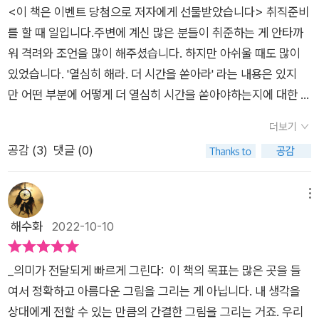
이디어를 이해하고 소통하는 데 어떤 도움을 주는지를 설명합니
<이 책은 이벤트 당첨으로 저자에게 선물받았습니다> 취직준비
다. 그리고 그래픽 레코딩을 하기 위해 어떻게 듣고, 어떻게 그리
를 할 때 일입니다.주변에 계신 많은 분들이 취준하는 게 안타까
면 되는지 실무적인 팁도 알려주죠. 이 책은 그림책이지만 그림을
워 격려와 조언을 많이 해주셨습니다. 하지만 아쉬울 때도 많이
못 그려도 괜찮습니다. 쉽고 빠르게 그림을 완성하는 방법을 알려
있었습니다. '열심히 해라. 더 시간을 쏟아라' 라는 내용은 있지
주거든요. 그걸 배워서 어디에 쓰냐고요? 학교나 직장에서 이럴
만 어떤 부분에 어떻게 더 열심히 시간을 쏟아야하는지에 대한 조
때 쓸 수 있습니다. • 공부한 걸 정리할 때 • 강연을 요약하며 공
언은 부족했기 때문입니다. 사실 취준생들 대부분은 열심히 합니
유할 때 • 아이디어를 기록하며 공유할 때 • 회의 중에 서로의 생
더보기
다. 하지만 어떻게 해야할지 모르는 경우가 많이 있습니다. 그래
각이 맞지 않을 때 ’말을 그림으로 바꿔서 기록하는 방법’이라 학
공감 (
3
)
댓글 (0)
서 저는 제 멘토 개발자를 좋아합니다. 물론 이분이라고 해서 항
생은 물론 기획자, 개발자, 전문 강사에 이르기까지 다양한 분들
상 구체적인 솔루션을 제시해주는건 아니지만, 그래도 조금 더 구
에게 유용할 거에요. 역자 의견으로는 이런 분도 도움될 거라 생
체적으로 어떻게 해야하는지 알려주셨기 때문입니다. 그렇게 하
메뉴
각합니다. • 책이나 발표 자료 만드는 데 삽화가 필요한 분 • 유튜
면 수동적이고 생각을 하는 힘이 없어진다구요?글쎄요. 계속 의
해수화
2022-10-10
브에서 강의하시는 분 • 코로나 상황에도 ’그래픽 레코더’로 활동
존한다면 그럴지도 모르겠지만, 내가 뭘 모르는지조차 모르는 초
하고 싶은 분 • 아이패드를 샀는데 제대로 활용하고 있지 않은 분
보자에겐 두리뭉실한 얘기보단 직접적이고 구체적인 이야기를
여러분은 이 안에 포함되시나요? 축하합니다. 이 책은 여러분을
_의미가 전달되게 빠르게 그린다: 이 책의 목표는 많은 곳을 들
해주는게 더 낫다고 생각합니다. 이 책도 마찬가지입니다. 고등학
위한 책입니다! 번역서에서 달라진 점 한국 독자를 위해 다양한
여서 정확하고 아름다운 그림을 그리는 게 아닙니다. 내 생각을
교 시절 미술 9등급을 받을 정도로 미술과는 댐을 짓고 살았던 제
부분에서 현지화를 했습니다. 작품 크기 확대 원서에는 그래픽 레
상대에게 전할 수 있는 만큼의 간결한 그림을 그리는 거죠. 우리