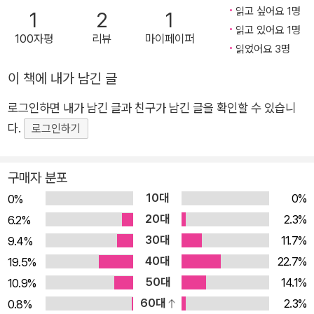
딩은 회의나 강연 내용을 실시간에 가시화하는 기법으로, 생각을
읽고 싶어요 1명
1
2
1
공유하거나 문제를 발견하는 등, 커뮤니케이션 활성화에 도움 됩
읽고 있어요 1명
100자평
리뷰
마이페이퍼
니다. 예를 들어 머릿속의 아이디어를 말로 하기 어려울 때, 한 장
읽었어요 3명
의 그림으로 표현하면 복잡했던 생각도 쉽게 전달할 수 있습니다.
이 책에 내가 남긴 글
회의가 좀처럼 진전되지 않더라도 문제가 명확해져 진행하기 쉬
로그인하면 내가 남긴 글과 친구가 남긴 글을 확인할 수 있습니
워지죠. 배경지식이나 경험이 서로 다른 사람이라도 그림과 도식
다.
이라는 공통 언어로 대화하면 협업이 한결 더 활발해집니다. 이
로그인하기
책은 그림을 직접 그리면서 사고력과 표현력을 키우는 걸 목표로
합니다. 종이와 펜, 아이패드나 갤럭시탭을 꺼내서 직접 따라하며
구매자 분포
그려보세요! 그래픽 레코딩이라는 숨어있던 블루 오션을 찾아서
10대
0%
0%
준비한 책은 그래픽 레코딩(Graphic Recording) 입문서입니
20대
2.3%
6.2%
다. 아이디어를 스케치하거나, 자신의 이야기를 그림으로 표현하
30대
11.7%
9.4%
기도 하고, 다른 사람의 강연을 요약, 정리하기도 하죠. 심지어 프
40대
22.7%
19.5%
로젝트를 소개하는 홍보 자료로 활용되기도 합니다. 그래픽 레코
50대
14.1%
10.9%
딩을 한마디로 설명하면 ‘말과 생각을 그림으로 기록하고 공유하
60대
2.3%
0.8%
는 방법’ 정도가 되겠네요. 마침 그래픽 레코딩에 관한 Q&A가 잘