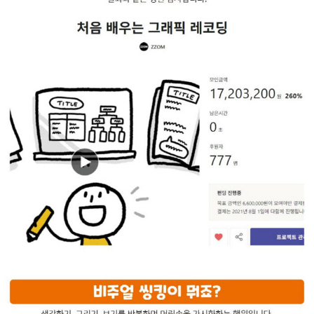
와 API의 구조』, 『TCP/IP 쉽게, 더 쉽게』, 『네트워크 엔지니어의
교과서』, 『XCODE로 배우는 코코아 프로그래밍』, 『OBJECTIV
E C』가 있다.