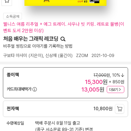
소득공제
웰니스 여름 리추얼 + 에그 트레이. 사우나 빗 키링. 레트로 물병(이
벤트 도서 2만원 이상)
처음 배우는 그래픽 레코딩
비주얼 씽킹으로 이야기를 기록하는 방법
구보타 아사미
(지은이),
신상재
(옮긴이)
ZZOM
2021-10-09
종이책
17,000
원,
10%
15,300
원
+ 850원
13,005
원
카드최대혜택가
더보기
전자책
10,800
원
수령예상일
택배 주문시 8월 11일 출고
(중구 서소문로 89-31 기준)
변경