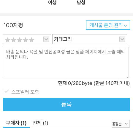
여성
남성
정리된 기사가 있어 소개합니다. •마르쿠스 엔젤베르거의 인터
뷰: https://www.mk.co.kr/news/culture/view/2018/10/64
100자평
7609/ ’쉽게 말로 하지 왜 힘들게 그림을 그려?’라고 생각할 수
게시물 운영 원칙
있는데요. 그래픽 레코딩을 하는 이유는 말보다 그림으로 표현하
카테고리
는 게 더 나을 때가 있기 때문입니다. 이 책은 비주얼 씽킹으로 시
작해서 스케치 노트, 아이디어 스케치, 그래픽 레코딩, 그래픽 퍼
실리테이션을 하기 위한 기본기를 다루고 있습니다. 종이에 그리
는 아날로그 방식을 먼저 설명하고, 태블릿에 그리는 디지털 방식
도 소개합니다. 이 책은 처음 그래픽 레코딩을 해보려는 입문자를
현재
0
/280byte (한글 140자 이내)
위해 딱 좋은 분량에, 딱 좋은 수준으로 설명하고 있습니다. 이 말
스포일러 포함
은 무슨 뜻일까요? 네, 여러분도 그래픽 레코딩을 할 수 있단 얘
깁니다. 해외에서 검증된 콘텐츠의 힘 저자는 일본의 디자이너로,
등록
업무에서 활용하던 그래픽 레코딩 방법을 note 라는 서비스에
공유했었습니다. 누구나 쉽게 따라 할 수 있는 기법이 입소문 나
구매자 (1)
전체 (1)
면서 팔로워 수가 15만 명을 넘었죠. 그 내용이 한 권의 책으로 정