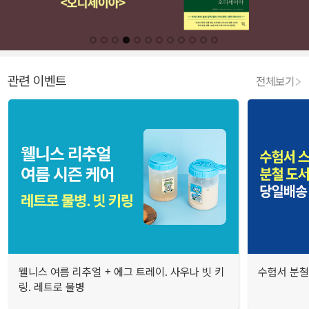
관련 이벤트
전체보기
웰니스 여름 리추얼 + 에그 트레이. 사우나 빗 키
수험서 분철
링. 레트로 물병