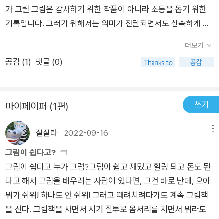
가 봐도 구체적이고 실행할 수 있겠다는 생각이 듭니다.글보다는
코딩 여러 작품을 한 페이지에 넣다 보니 작게 보이는데요. 번역
가 그릴 그림은 감사하기 위한 작품이 아니라 소통을 돕기 위한
그림이 이해가 쉽고 커뮤니케이션하는데 더 도움이 된다는 사실
서에는 좀 더 편하게 볼 수 있게 이미지를 확대했습니다. 한국 사
기록입니다. 그러기 위해서는 의미가 전달되면서도 신속하게 그
은 이미 많은 책들이 주장했고, 우리도 알고 있습니다. 하지만 구
례 추가 번역서에는 한국 독자를 위해 한국 작가님과 작품을 소개
리는 게 중요합니다._p68 최근 마인드맵으로 생각이나 감정을
체적으로 어떻게 해야되는지에 대해선 여전히 물음표였죠. 그렇
더보기
하는 페이지를 추가했습니다. 롤 모델로 삼으면서 어떤 활동을 하
풀어내고 도식화하는 것을 경험해오고 있었다. 무엇보다도 그리
지 않나요? 저만 그런가요? 하지만 이 책은 어떤 필기구를 준비
공감 (
1
)
댓글 (0)
는지, 어떤 주제를 어떻게 표현하는지 살펴보고, 행사가 있을 때
는 중의 집중하고 풀어내는 과정이 힐링 그 자체였던 시간들이였
해야하고, 어떻게 그려야하는지, 어떤 정보를 수집해야하는지, 튜
는 직접 작업을 의뢰해보면서 그래픽 레코딩에 다가서 보세요. 그
다. 그래서 더 관심이 갔던 <그래픽 레코딩>. 그래픽이라는 용
토리얼을 제공해주기 때문에 관념적이지 않고 바로 액션을 취할
밖의 사소하지만 세심한 부분을 현지화 그래픽 레코딩에 쓰는 필
어 때문에 어렵게 느껴질 수도 있겠지만, 한마디로 생각 등을 그
수 있게 해줍니다. 어떤 일이든 마찬가지지만 이 책은 메뉴얼 정
쓰기
마이페이퍼 (1편)
기구로 한국 제품을 소개합니다. 원서는 아이패드와 프로크리에
림으로 표현하고 전달하기라고 할 수 있다. 많이 접해본 내용이
도이기 때문에 실제로 현장에서 써먹기 위해선 계속해서 써보고
이터로 설명하지만 누구나 쉽게 시작할 수 있도록 보급 장비와 무
겠지만 이 책에서는 그림 이라는 것 자체를 어렵게 느끼는 이들까
연습하는 게 필수적입니다. 회사에서 일을 하면서 커뮤니케이션
잘잘라
2022-09-16
메뉴
료 앱도 소개합니다. 그 밖에도 일반인의 실습 결과 등 굳이 번역
지도 고려하고 있는 점이 무척 마음에 들었고 유용했다. 그림을
이 중요하고, 중요하고, 중요하고, 정말 중요하고, 정말정말 중요
하지 않아도 될 부분까지 가능한한 번역 동의를 구하여 화면을 확
넘어 색 사용법, 어떻게 스토리를 이어가야 하는가 까지, 당장 응
그림이 쉽다고?
하다는 걸 매일같이 느끼고 배우고 있는데 이 책에서 조금 더 힌
대하며 꼼꼼하게 현지화했습니다. 베타 리더 리뷰 실무 지식과 테
용하는데 손색이 없도록 친절하게 안내해 놓았다. 적극 추천하고
그림이 쉽다고 누가 그럼?그림이 쉽고 재밌고 힐링 되고 돈도 된
트를 찾을 수 있어서 좋았습니다.
크닉을 이 책 한 권으로 이 책을 보면서 그림과 도식에 대해 막연
픈 비쥬얼 씽킹 안내서이다. _이 책으로 ‘그리면서 생각하는 기
다고 해서 그림을 배우려는 사람이 있다면, 그건 바로 난데, 으아
했던 생각을 명확하고 구체적으로 정리할 수 있었습니다. 덕분에
술’을 익히면 ‘사고력’과 ‘커뮤니케이션‘, ’창의력‘과 같은 업무에
뭐가 쉬워! 하나도 안 쉬워! 그러고 때려치려다가도 계속 그림책
흥미롭게 읽었네요. 저는 손 그림을 영상으로 제작하는 스토리 작
꼭 필요한 스킬을 자연스럽게 향상할 수 있습니다._p13 _감정
을 산다. 그림책을 사면서 시기 질투로 몸서리를 치면서 뭐라도