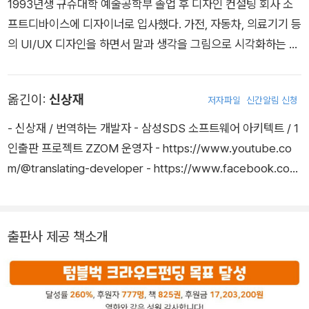
1993년생 규슈대학 예술공학부 졸업 후 디자인 컨설팅 회사 소
프트디바이스에 디자이너로 입사했다. 가전, 자동차, 의료기기 등
의 UI/UX 디자인을 하면서 말과 생각을 그림으로 시각화하는 비
주얼 씽킹을 실천하고 있다. 회의나 강연의 그래픽 레코딩부터 인
포그래픽 제작, 기업의 비전 가시화에 이르기까지 다양한 활동을
옮긴이:
신상재
저자파일
신간알림 신청
하고 있다. 일본의 미디어 플랫폼 note 서비스에 자신의 노하우
를 아낌없이 공유한 끝에 이 책이 나왔다. 공저서로 『애프터 소셜
- 신상재 / 번역하는 개발자 - 삼성SDS 소프트웨어 아키텍트 / 1
미디어』가 있다. https://note.com/kuboasa
인출판 프로젝트 ZZOM 운영자 - https://www.youtube.co
m/@translating-developer - https://www.facebook.co
m/sangjae.shin 삼성SDS에서 소프트웨어 아키텍트를 거쳐 프
로젝트 매니지먼트 컨설팅을 하고 있다. 입문자를 위한 IT, 드로
잉, 번역 노하우를 1인출판 프로젝트 ZZOM을 통해 공개하고 있
출판사 제공 책소개
다. 역서로 『출근했더니 스크럼 마스터가 된 건에 관하여』, 『처음
배우는 그래픽 레코딩』, 『사고법 도감』, 『딥러닝을 위한 수학』,
『비즈니스 프레임워크 도감』, 『인공지능을 위한 수학』, 『1억배 빠
른 양자 컴퓨터가 온다』, 『스프링 철저 입문』, 『클라우드 인프라