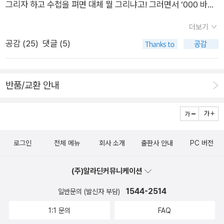
가 홍순성입니다. 주로 기업의 제품이나 서비스, 제안서를 영상으
을 담을 때는 과장될수록 좋습니다. 가능한 한 큰 몸짓으로 그려
그리자 하고 수첩을 펴면 대체 뭘 그리냐고! 그러면서 ‘000 바보‘,
로 만들곤 하죠. 마치 커다란 화이트보드에 손으로 그리듯 표현하
주세요. 몸통의 사각형을 변형하면 가슴을 펴거나 움츠리는 자세
‘바보 멍충이‘만 쓰고 말고 쓰고 말고.. 그러던 내가, 바로 이 문장
더보기
다 보니, 아날로그 방식으로 처리하는 것처럼 보이지만, 실제로는
를 만들 수 있습니다. 몸통을 고무판이라고 생각하고 구부리거나
을 보고 다시 수첩을 들고 다니기 시작.ㅡㅡㅡ(31p.) 그리는 행위
공감 (
25
)
댓글 (5)
디지털 방식으로 작업합니다. 어떤 면에서는 그래픽 레코딩을 디
펴보면서 다양하게 표현해보세요._p87 _연관된 것을 가까이
는 단순해 보이지만 실제로는 무엇을 그릴지, 무엇을 안 그릴지를
지털로 하는 것과 비슷한 셈이죠. 영상을 제작할 때 그래픽 레코
에 모아 두면 한 덩어리로 보이는 효과가 있습니다. 관련된 건 가
끊임없이 생각하고 선택하길 반복합니다. 결국 그림을 그리다 보
딩의 기법을 활용하면, 아무리 복잡한 내용이라도 고객이 쉽게 이
깝게, 그렇지 않은 건 멀리 주세요. 근접의 원칙은 정보가 어떻게
면 뭐가 중요한지, 뭐가 중요하지 않은지를 판단하는 눈썰미가 생
반품/교환 안내
해하곤 합니다. 왜냐하면 사람의 뇌는 말과 글보다 이미지로 생각
구성되었는지 직관적으로 알 수 있게 합니다._p149 _그래픽
기는 거죠. ㅡㅡㅡ그렇다. 그리는 행위는 단순해 보인다. 펜과 종
하는 게 자연스럽기 때문이죠. 회의 중에 말과 글로 전달하기 힘
레코딩을 실행하는 순서1단계: 제목과 레이아웃을 미리 그린다2
이만 있으면 그릴 수 있으니까. 하지만 무얼 그릴지를 선택하는
들 때 그림과 도식으로 표현하면 더 직관적이고 이해하기 쉬운 것
단계: 이야기를 들으면서 내용을 채운다3단계: 보완하며 마무리
건 쉽지 않다. 왜 그럴까. 내가 나를 몰라서 그렇다. 내가 진짜 뭘
과 같습니다. 오랜 시간 실무 경험으로 쌓은 지식과 각종 테크닉
한다4단계: 참여자의 의견을 모은다_p180
좋아하는지, 내가 진짜 뭘 못견디는지, 어릴 때 기억은 짙은 안개
로그인
전체 메뉴
회사 소개
출판사 안내
PC 버전
을 이 책 한 권으로 다시 익힐 수 있었습니다. 그러다 보니 이 책
속이다. 나의 아버지는 지금 내 나이보다 딱 12년 더 살고 돌아가
이 좀 더 일찍 나왔더라면… 하는 아쉬움이 있네요. 그래픽 레코
셨다. 말하자면 아버지는 지금 내 나이 때가 가장 전성기를 보내
(주)알라딘커뮤니케이션
딩은 우리의 사고력과 커뮤니케이션, 창의력을 향상하는 데 큰 도
고 계셨던 거다. 아버지가 만약, 앞으로 삶이 12년 뒤에 끝난다는
움을 줍니다. 종이와 펜을 들고 오늘부터 바로 시작해보세요! - 홍
1544-2514
걸 알았다면 다르게 사셨을까? 그렇게 좋아하셨던 식물농장을
일반문의 (발신자 부담)
순성 / 스토리텔링 영상제작자 내 방식의 문제점을 깨닫게 된 계
하고 계셨을까? 모르겠다.이번 추석에, 아버지 사진을 몇 장, 스
1:1 문의
FAQ
기 처음엔 ’그래픽 레코딩’이란 말이 생소했습니다. 가벼운 마음
마트 폰에 담아왔다. 처음이다. 엄마 사진은 들고 다녔지만 아버