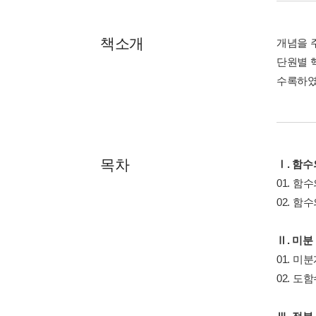
책소개
개념을 
단원별 
수록하였
목차
Ⅰ. 함
01. 함
02. 함
Ⅱ. 미분
01. 미
02. 도