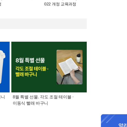
정
022 개정 교육과정
미니
8월 특별 선물. 각도 조절 테이블 ·
가장 빠르게 받아보는 
이동식 빨래 바구니
알림 총집합