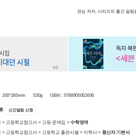
관심 저자, 시리즈의 출간 알
200*265mm
530g
ISBN : 9788905052690
류
신간알림 신청
서
>
고등학교참고서
>
고등-문제집
>
수학영역
서
>
고등학교참고서
>
고등학교 출판사별
>
지학사
>
풍산자 기본서