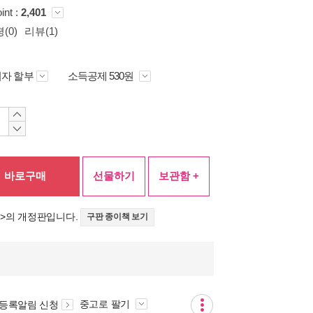
int :
2,401
(0)
리뷰(1)
자 할부
소득공제 530원
바로구매
선물하기
보관함 +
)
>의 개정판입니다.
구판 종이책 보기
중고로 팔기
 등록알림 신청