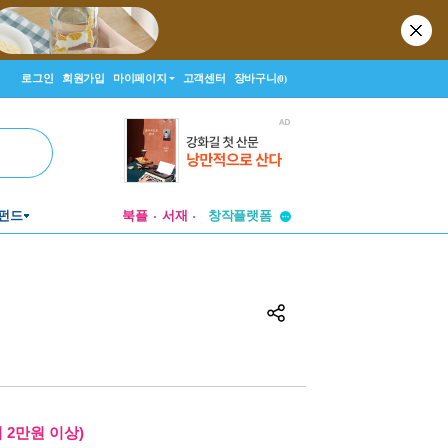
로그인
회원가입
마이페이지
고객센터
장바구니
(0)
투비컨티뉴드
펀드
북플
서재
창작플랫폼
투비컨티뉴드
 2만원 이상)