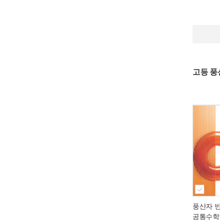
고등 풍산
풍산자 
공통수학 2