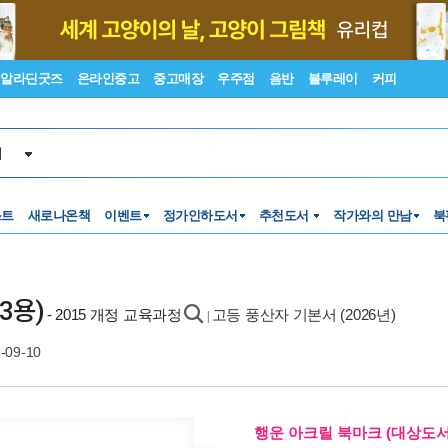
알라딘굿즈
온라인중고
중고매장
우주점
음반
블루레이
커피
서
스트
새로나온책
이벤트
정가인하도서
추천도서
작가와의 만남
북
3용)
- 2015 개정 교육과정
고등 풍산자 기본서 (2026년)
|
-09-10
행운 아크릴 북마크 (대상도서