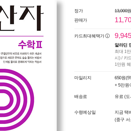
정가
13,000
11,7
판매가
9,94
카드최대혜택가
알라딘 
최대 1만
시) / 
1만원 
마일리지
650원(5
+ 5만원
배송료
유료 (도
수령예상일
지금 택배
(중구 서