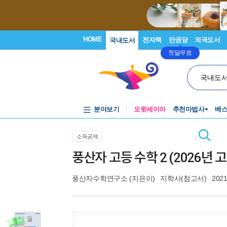
HOME
전자책
만권당
외국도서
국내도서
첫달무료
국내도
분야보기
오뒷세이아
추천마법사
베
소득공제
풍산자 고등 수학 2 (2026년 고
풍산자수학연구소
(지은이)
지학사(참고서)
2021