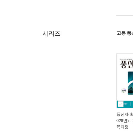
시리즈
고등 풍산
풍산자 확
026년)
-
육과정