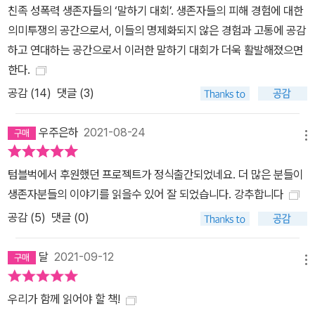
친족 성폭력 생존자들의 ‘말하기 대회’. 생존자들의 피해 경험에 대한
아빠가 딸에게 강제로 성폭력을 행사하기 시작한 것이다. 명아는 “인
의미투쟁의 공간으로서, 이들의 명제화되지 않은 경험과 고통에 공감
생이 그저 비극이었다. 나는 내가 누군지 아직도 잘 모른다”고 말한
하고 연대하는 공간으로서 이러한 말하기 대회가 더욱 활발해졌으면
다. 예원은 여덟 살 때 오빠가 구강성교를 강요했고, 이후 4년간 강간
한다.
을 당했다. 예원에게는 두 살 어린 남동생이 있었는데, 오빠는 예원과
공감 (
14
)
댓글 (3)
동생을 때리면서 예원이 “몸을 대주면 때리지 않겠다”고 했다. 어느
날 예원은 이 사실을 부모님께 말씀드렸고, 엄마는 이렇게 되물었다.
우주은하
2021-08-24
“왜 처음부터 말 안 했어? 너가 오빠 꼬신 거 아냐?” 악몽은 여기서
메뉴
끝나지 않았다. 아빠가 아들을 꾸짖은 뒤 스스로 그다음 가해자가 된
것이다. 그는 주로 자기 사무실에 딸 예원을 불러내 옷을 벗기고 물티
텀블벅에서 후원했던 프로젝트가 정식출간되었네요. 더 많은 분들이
슈로 딸의 몸을 직접 닦고 성관계를 가졌다. 손녀(엘브로떼)의 하의
생존자분들의 이야기를 읽을수 있어 잘 되었습니다. 강추합니다
속으로 손을 넣어 한참 만지던 할아버지는 가족들에게 그 범죄 행위
공감 (
5
)
댓글 (0)
를 들키지도 않은 채 평화롭게 삶을 마감했다. 할아버지가 돌아가신
뒤에는 그의 아들인 아버지가 딸을 범하기 시작했다. 그 일은 엘브로
달
2021-09-12
메뉴
떼가 고2 때까지 계속됐고, 잠시 휴지기를 두다가 이후 또다시 씻을
수 없는 악몽으로 그녀를 밀어넣었다. 할아버지, 아빠, 오빠, 사촌, 남
우리가 함께 읽어야 할 책!
동생……. 이들이 벌인 일을 생존자들의 엄마는 딸의 고백으로 알게