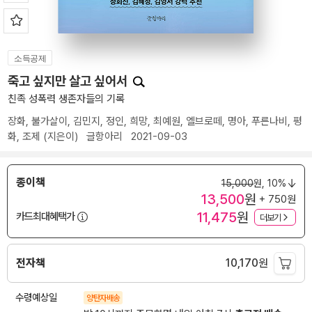
소득공제
죽고 싶지만 살고 싶어서
친족 성폭력 생존자들의 기록
장화
,
불가살이
,
김민지
,
정인
,
희망
,
최예원
,
엘브로떼
,
명아
,
푸른나비
,
평
화
,
조제
(지은이)
글항아리
2021-09-03
종이책
15,000
원,
10%
13,500
원
+ 750원
11,475
원
카드최대혜택가
더보기
전자책
10,170
원
수령예상일
양탄자배송