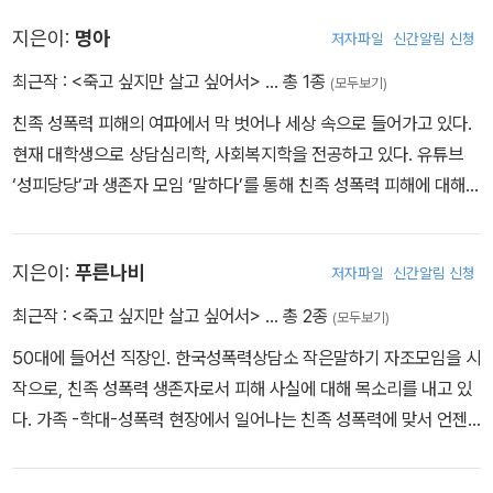
지은이:
명아
저자파일
신간알림 신청
최근작 :
<죽고 싶지만 살고 싶어서>
… 총 1종
(모두보기)
친족 성폭력 피해의 여파에서 막 벗어나 세상 속으로 들어가고 있다.
현재 대학생으로 상담심리학, 사회복지학을 전공하고 있다. 유튜브
‘성피당당’과 생존자 모임 ‘말하다’를 통해 친족 성폭력 피해에 대해
알리고 있다. 언젠가 ‘반성폭력 활동가’로 불리는 것이 꿈이다.
지은이:
푸른나비
저자파일
신간알림 신청
최근작 :
<죽고 싶지만 살고 싶어서>
… 총 2종
(모두보기)
50대에 들어선 직장인. 한국성폭력상담소 작은말하기 자조모임을 시
작으로, 친족 성폭력 생존자로서 피해 사실에 대해 목소리를 내고 있
다. 가족 -학대-성폭력 현장에서 일어나는 친족 성폭력에 맞서 언젠
가 우리의 ‘광장’을 여는 일에 도움이 되길 바라며 수많은 사람과의 연
대를 꿈꾼다.