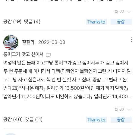
질(군대 성폭력)’이 거의 ‘나란사랑’을 앞세우는 뻘짓인데, 뭔가 크게
제’라고 합니다. 다음에는 미리 여쭙기로 하고서 조용히 둘러봅니다.
e
일그러졌다. 싸움터에서 중대장이나 윗내기(고참)란 놈들이 두들겨
더보기
가을은 모두 살찌우는 볕이고, 봄은 모두 깨우는 빛입니다. 겨울은 모
팰 적마다 ‘죽음 아닌 삶’을 마음으로 그렸기에 오늘까지 살아왔다.ㅅ
공감 (
19
)
댓글 (4)
두 꿈꾸는 밭이고, 여름은 모두 노래하는 별입니다. 철마다 다른 결을
ㄴㄹ※ 글쓴이숲노래(최종규) : 우리말꽃(국어사전)을 씁니다. “말꽃
헤아립니다. ‘이름없는(무명)’ 사람은 없듯, ‘들꽃같은’ 사람이나 ‘들
짓는 책숲, 숲노래”라는 이름으로 시골인 전남 고흥에서 서재도서관·
풀같은’ 사람이 있고, ‘바다같’거나 ‘하늘같’거나 ‘숲같은’ 사람이 있습
잘잘라
2022-03-08
메뉴
책박물관을 꾸리는 사람. ‘보리 국어사전’ 편집장을 맡았고, ‘이오덕
니다. ㅊ이라는 닿소리를 혀에 얹으며 ‘철’을 생각합니다. 철마나 찬찬
어른 유고’를 갈무리했습니다. 《쉬운 말이 평화》, 《곁말》, 《곁책》,
롱머그가 갖고 싶어서
히 착하게 초롱초롱 읽습니다.ㅅㄴㄹ《죽고 싶지만 살고 싶어서》(장
《새로 쓰는 비슷한말 꾸러미 사전》, 《새로 쓰는 겹말 꾸러미 사전》,
여성의 날은 둘째 치고그냥 롱머그가 갖고 싶어서두 개 갖고 싶어서
화와 열 사람, 글항아리, 2021.9.3.)《숨을 참는 아이》(뱅상 자뷔스
《새로 쓰는 우리말 꾸러미 사전》, 《책숲마실》, 《우리말 수수께끼 동
두 번 주문세 개 아니라서 다행(다행인지 불행인지 그런 거 따지지 말
글·이폴리트 그림/김현아 옮김, 한울림스페셜, 2022.3.21.)《아무튼,
시》, 《우리말 동시 사전》, 《우리말 글쓰기 사전》, 《이오덕 마음 읽
고 그냥 사고 싶은대로 책 한 번 실컷 사고 싶다. 증말.. 그럴라고 돈
순정만화》(이마루, 코난북스, 2020.2.1.)※ 글쓴이숲노래(최종규) :
기》, 《시골에서 살림 짓는 즐거움》, 《마을에서 살려낸 우리말》, 《읽
번다고!)『사나운 애착』 알라딘가 13,500원『이런 얘기 하지 말까?』
우리말꽃(국어사전)을 씁니다. “말꽃 짓는 책숲, 숲노래”라는 이름으
는 우리말 사전 1·2·3》 들을 썼습니다. blog.naver.com/hbooklov
알라딘가 11,700원『아파도 미안하지 않습니다』 알라딘가 14,400
로 시골인 전남 고흥에서 서재도서관·책박물관을 꾸리는 사람. ‘보리
e
원『당신을 이어 말한다』알라딘가 13,500원『세상에 없는 나의 기억
국어사전’ 편집장을 맡았고, ‘이오덕 어른 유고’를 갈무리했습니다.
더보기
들』 알라딘가 15,300원『헤어지자고 했을 뿐입니다』 알라딘가 13,5
《쉬운 말이 평화》, 《곁말》, 《곁책》, 《새로 쓰는 비슷한말 꾸러미 사
공감 (
40
)
댓글 (11)
00원『죽고 싶지만 살고 싶어서』 알라딘가 13,500원『우리는 다 태
전》, 《새로 쓰는 겹말 꾸러미 사전》, 《새로 쓰는 우리말 꾸러미 사
워버릴 것이다』 34,200원 일단 이렇게 골랐다.대상도서 포함해서 2
전》, 《책숲마실》, 《우리말 수수께끼 동시》, 《우리말 동시 사전》, 《우