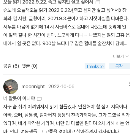
오늘 읽기 2022.9.22. 죽고 싶지만 살고 싶어서
힌 일본을 나무라거나 미워하는 분은 많되, 일본사람이 지어서 이 나
름없었다고. (120, 121쪽)하지만 여전한 의문은, 사회가 왜 이 극악
숲노래 오늘책오늘 읽기 2022.9.22.《죽고 싶지만 살고 싶어서》 장
라에 심은 일본 한자말이나 일본말씨를 하나하나 털어내는 분은 없습
한 범죄자들을 보호하며 피해자인 아이를 그 손에 맡겨놓는 것도 모
화와 열 사람, 글항아리, 2021.9.3.큰아이하고 저잣마실을 다녀온다.
니다. ‘적지도 않고 없’습니다. 다들 그냥 씁니다. ‘사회·문화·정치·학
자라, 아이가 자라서 법에 호소해도 제대로 처단하지 않고 범죄자들
서두를 마음이 없기에 14시 시골버스로 읍내에 나왔는데 뜻밖에 일
교’ 같은 한자말도 일본사람이 머리를 굴려 엮은 한자말입니다. ‘도서
이 편안하게 인생을 살아가게 하는가 하는 점이다. (154쪽)정말 부끄
이 일찍 끝나 한 시간이 빈다. 느긋하게 다니니 나쁘지는 않되 고흥 읍
관·서점·출판사’ 같은 한자말조차 일본사람이 퍼뜨린 한자말입니다.
러워해야 할 사람이 부끄러워할 때까지, 정말로 죄 있는 사람이 응당
내에서 쉴 곳은 없다. 900살 느티나무 곁은 할배들 술잔치에 담배냄
총칼굴레(일제강점기)에서 홀로서기(독립운동)를 꿈꾼 분들은 일본
한 책임을 다할 때까지, 정말 수치스러워해야 할 사람이 치욕에 떨며
새 탓에 지저분하다. 작은 시골조차 부릉부릉 시끄럽다. 오늘이 ‘세계
말 아닌 우리말을 되찾으려 했고, 몰래 한글을 살리면서 지켰고, 우리
더보기
고개를 들지 못할 때까지 나의 말하기는 멈추지 않을 것이다. (199
차 없는 날’이라는데, 이 시골에서 누가 알까? 시골일수록 더더욱 부
삶과 넋과 생각을 담을 우리말을 새로 지으려 했습니다. 그냥그냥 ‘만
공감 (
6
)
댓글 (0)
쪽)※ 글쓴이숲노래(최종규) : 우리말꽃(국어사전)을 씁니다. “말꽃
릉이를 끝없이 몰고 밀어댄다. 올해에는 우리 집 감나무가 단감이며
화책’이란 일본스런 한자말을 써도 안 나쁘지만, 굳이 ‘글 + 그림’이
짓는 책숲, 숲노래”라는 이름으로 시골인 전남 고흥에서 서재도서관·
불퉁감(대봉감)을 주렁주렁 맺는다. 《죽고 싶지만 살고 싶어서》를 읽
라는 얼개를 꽃처럼 피우는 결을 헤아리면서 ‘그림꽃책’처럼 새말을
책박물관을 꾸리는 사람. ‘보리 국어사전’ 편집장을 맡았고, ‘이오덕
었다. 살뜰하게 여민 책이라고 느낀다. 노리개질로 시달린 사람들은
moonnight
2022-10-06
메뉴
엮어 봅니다. 그림책하고 그림꽃책(만화)은 닮되 달라요. 그림꽃(만
어른 유고’를 갈무리했습니다. 《쉬운 말이 평화》, 《곁말》, 《곁책》,
‘죽느니만 못한 나날’을 보내면서 ‘삶을 단단히 잡는’다고 느낀다. 숲
화)을 안 읽는 사람은 그림꽃이 얼마나 아름답고 사랑스러운가를 모
네 잘못이 아니야
《새로 쓰는 비슷한말 꾸러미 사전》, 《새로 쓰는 겹말 꾸러미 사전》,
노래 씨도 매한가지이다. 어릴 적이나 싸움터(군대)에서 겪은 노리개
를 뿐 아니라, 알 마음조차 없지 싶습니다만, 아름다운 그림꽃을 알아
자꾸 숨 쉬기 어려워져서 읽기 힘들었다. 안전해야 할 집이 지옥이다.
《새로 쓰는 우리말 꾸러미 사전》, 《책숲마실》, 《우리말 수수께끼 동
질은 떠올리고 싶지 않도록 몸서리칠 노릇인데, 노리개질은 순이뿐
보고 손에 쥐기를 바라는 새 이름입니다. 광주에서 〈일신서점〉하고
아빠, 오빠, 남동생, 할아버지 등등의 친족가해자들. 그가 그랬을 리가
시》, 《우리말 동시 사전》, 《우리말 글쓰기 사전》, 《이오덕 마음 읽
아니라 돌이도 으레 자주 곳곳에서 겪는다. ‘나란사랑(동성애)’을 외
〈광일서점〉을 들르고서 〈ㅊ의 자리〉로 찾아옵니다. 책집이면 그냥 가
없다며, 네가 착각한 거라며, 너만 입 다물면 된다며 2차 가해 하는 엄
기》, 《시골에서 살림 짓는 즐거움》, 《마을에서 살려낸 우리말》, 《읽
치며 잔치를 벌이는 일이 나쁘다고 여기지는 않으나, ‘싸움터 노리개
면 되리라 여겼는데, 미리 여쭈어야 한다더군요. 일본 한자말로 ‘예약
마, 언니, 여동생들. 그 고통을 겪어내고 살아주셔서 감사합니다.
는 우리말 사전 1·2·3》 들을 썼습니다. blog.naver.com/hbooklov