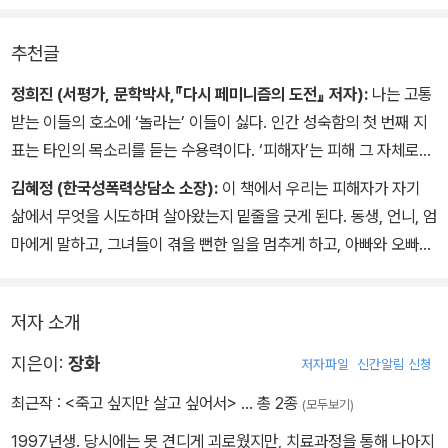
추천글
정희진 (서평가, 문학박사,『다시 페미니즘의 도전』 저자):
나는 고통
받는 이들의 호소에 ‘놀라는’ 이들이 싫다. 인간 성숙함의 첫 번째 지
표는 타인의 목소리를 듣는 수용력이다. ‘피해자’는 피해 그 자체로서
역할을 다한 이들이다. 나머지는 모두 사회의 몫이다. 피해 여성이 범
김혜정 (한국성폭력상담소 소장):
이 책에서 우리는 피해자가 자기
죄를 증명하고 싸워야 할 의무는 없다. 문제는 이들의 목소리를 들을
삶에서 무엇을 시도하며 살아왔는지 밑줄을 긋게 된다. 동생, 언니, 엄
수 있는 사회의 민주주의 역량이 얼마나 되는가이다.
마에게 말하고, 그녀들이 겪을 뻔한 일을 멈추게 하고, 아빠와 오빠에
게 말하고, 다른 폭력을 견디고, 혼자 있을 수 있는 밤길과 안전한 공
간을 찾고, 일을 구하고, 일정 기간 기억을 봉쇄하거나, 왜 이런 일이
저자 소개
생겼는지 탐구하는 여정. 그 여정에 밑줄을 긋다보면 우리는 어떤 사
회적 제도와 안전망을 보완해야 하는지, 어느 길목을 바꿔야 할지 고
지은이:
장화
저자파일
신간알림 신청
민하게 된다.
최근작 :
<죽고 싶지만 살고 싶어서>
… 총 2종
(모두보기)
1997년생. 당시에는 못 견디게 괴로웠지만, 치료과정을 통해 나아지