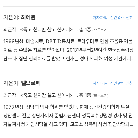
자와 방관자에 의한 피해 경험을 안전하고 자유롭게 말할 수 있기를
소망한다.
지은이:
최예원
저자파일
신간알림 신청
최근작 :
<죽고 싶지만 살고 싶어서>
… 총 1종
(모두보기)
1999년생. 미술치료, DBT 행동치료, 트라우마로 인한 조울증 약물
치료 등 수많은 치료를 받아왔다. 2017년부터2년여간 한국성폭력상
담소 내 집단 심리치료를 받았고 현재는 성매매 피해 여성 기관에서
집단 심리치료를 받고 있다.
지은이:
엘브로떼
저자파일
신간알림 신청
최근작 :
<죽고 싶지만 살고 싶어서>
… 총 1종
(모두보기)
1977년생. 상담학 박사 학위를 받았다. 현재 정신건강의학과 부설
상담센터 전문 상담사이자 준법지원센터 성폭력수강명령 강사 및 전
자발찌사범 개인상담을 하고 있다. 교도소 성폭력 사범 집단상담과
성폭력 전자발찌사범 집단상담을 진행한 바 있다.