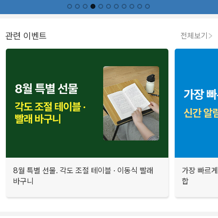
관련 이벤트
전체보기
8월 특별 선물. 각도 조절 테이블 · 이동식 빨래
가장 빠르게
바구니
합