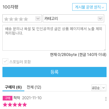
유다. 저자들이 책을 내면서 독자들과 사회에 바라는 것은 이 문제를
100자평
게시물 운영 원칙
직면하길 꺼려하지 않고, 입에 담길 거부하지 않는 것이다. 사실을 직
카테고리
시하는 용기를 함께 내야만 그들이 살아온 현실과 세월이 부정당하지
않을 수 있다. 아빠도 오빠도 엄마도 가해자다 불가살이는 친오빠를
잘 따랐다. 둘은 어려서 같이 운동도 하고 여느 남매들처럼 친하게 지
냈다. 그런 오빠가 어느 날부터 동생 불가살이의 몸에 손을 대기 시작
했다. 부모님이 맞벌이하느라 집을 비우면 오빠는 자기 성기를 동생
몸에 대고 비비거나 동생 목덜미의 냄새를 맡았고, 그런 행위는 늘 사
현재
0
/280byte (한글 140자 이내)
정으로 끝났다. 정인은 첫째 오빠와 둘째 오빠 모두에게 성폭력을 겪
스포일러 포함
었다. 이들은 순차적으로 동생의 몸에서 자신의 욕구를 충족했다. 희
등록
망은 남동생에게 성폭행을 당했는데, 남동생은 친족 성폭력 가해자인
동시에 피해자이기도 하다. 왜냐하면 희망의 엄마가 남동생과 먼저
성관계를 가졌고, 그 현장을 딸에게 들키자, 엄마가 입막음하려고 남
구매자 (6)
전체 (12)
동생에게 누나를 성폭행하라고 지시했기 때문이다. 명아는 예쁨받고
적막
2021-11-10
자란 딸로 무엇 하나 부족함 없는 유년 시절을 보냈다. 그러던 어느 날
메뉴
엄마가 이 세상을 뜨면서 명아의 삶도 지옥으로 성큼 끌려 들어갔다.