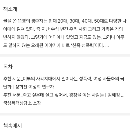
책소개
글을 쓴 11명의 생존자는 현재 20대, 30대, 40대, 50대로 다양한 나
이대에 걸쳐 있다. 즉 지난 수십 년간 우리 사회 그리고 가족은 거의
변하지 않았다. 그렇기에 어디에나 있었고 지금도 있는, 그러나 아무
도 말하지 않는 오래된 이야기가 바로 ‘친족 성폭력’이다.
피해자들은 후유증을 안고 살아가는 중이다. 일반적인 폭력이나 성폭
목차
력보다 친족 성폭력은 훨씬 더 강력한 상흔을 남겨 일정 기간 기억을
잃어버렸다가 다시 강력한 돌풍이 되어 나타나기도 한다. 이 책의 몇
추천 서문_미투의 사각지대에서 일어나는 성폭력, 여성 사물화의 극
몇 저자가 30~40대에 이르러서야 비로소 그 폭력을 떠올리고 여기
단화 | 정희진 여성학 연구자
에 맞서게 된 이유다.
추천 서문_죽고 싶은데 살고 싶어서, 광장을 여는 사람들 | 김혜정 한
국성폭력상담소 소장
저자들이 책을 내면서 독자들과 사회에 바라는 것은 이 문제를 직면
추천 서문_큰 목소리로 이름을 불러본다 | 김영서, 『눈물도 빛을 만나
하길 꺼려하지 않고, 입에 담길 거부하지 않는 것이다. 사실을 직시하
면 반짝인다』 저자
책속에서
는 용기를 함께 내야만 그들이 살아온 현실과 세월이 부정당하지 않