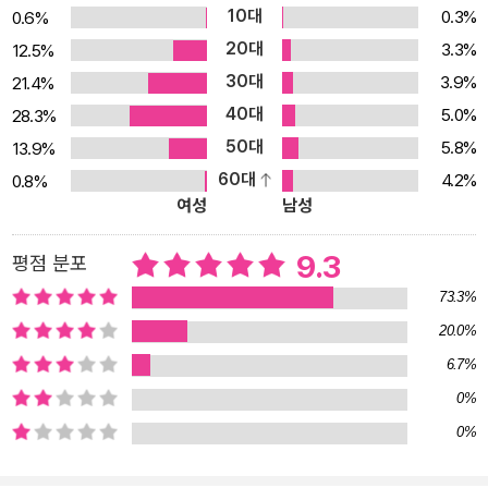
10대
0.3%
0.6%
력에 노출됐다. 이것은 생애사가 형성되기도 전에 미리 박탈해가는,
20대
3.3%
12.5%
돌이키기 불가능한 폭력이다. 아빠가 딸에게 같이 잠자리를 갖자고
30대
3.9%
21.4%
했고, 오빠가 벗기고 만졌으며, 할아버지가 손녀 몸의 성장점검을 했
40대
고 그의 아들이 뒤이어 딸의 이불 속으로 들어왔다. 폭력은 한 차례에
5.0%
28.3%
그치지 않았고, 같은 공간에 살면서 지속적으로 반복되었다. 피해자
50대
5.8%
13.9%
(생존자)들은 가해자에게 거부의 뜻을 강력히 나타내기도 했고, 그러
60대
4.2%
0.8%
여성
남성
지 못하기도 했다. 한편 대부분은 엄마에게 구조 요청을 하거나 털어
놨는데, 이들의 엄마는 가해자 또한 가족이라는 이유로 감쌌다. 글을
9.3
평점 분포
쓴 11명의 생존자는 현재 20대, 30대, 40대, 50대로 다양한 나이대
에 걸쳐 있다. 즉 지난 수십 년간 우리 사회 그리고 가족은 거의 변하
73.3%
지 않았다. 그렇기에 어디에나 있었고 지금도 있는, 그러나 아무도 말
20.0%
하지 않는 오래된 이야기가 바로 ‘친족 성폭력’이다. 피해자들은 후유
6.7%
증을 안고 살아가는 중이다. 일반적인 폭력이나 성폭력보다 친족 성
0%
폭력은 훨씬 더 강력한 상흔을 남겨 일정 기간 기억을 잃어버렸다가
0%
다시 강력한 돌풍이 되어 나타나기도 한다. 이 책의 몇몇 저자가 30~
40대에 이르러서야 비로소 그 폭력을 떠올리고 여기에 맞서게 된 이