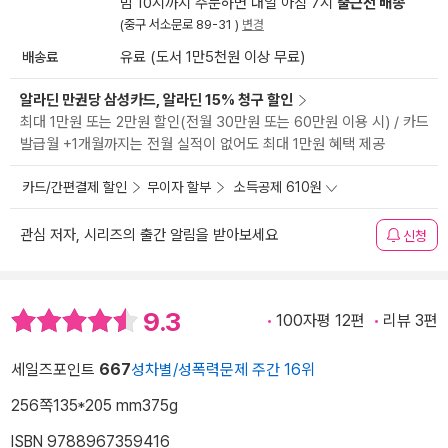
밤 10시까지 주문하면 내일 아침 7시
출근전 배송
(중구 서소문로 89-31 )
변경
배송료
유료 (도서 1만5천원 이상 무료)
알라딘 만권당 삼성카드, 알라딘 15% 청구 할인
최대 1만원 또는 2만원 할인(전월 30만원 또는 60만원 이용 시) / 카드
발급월 +1개월까지는 전월 실적이 없어도 최대 1만원 혜택 제공
카드/간편결제 할인
무이자 할부
소득공제 610원
관심 저자, 시리즈의 출간 알림을 받아보세요
신청
9.3
100자평 12편
리뷰 3편
세일즈포인트
667
성차별/성폭력문제 주간 16위
256쪽
135*205 mm
375g
ISBN 9788967359416