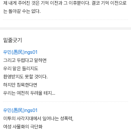
제 내게 주어진 것은 기억 이전과 그 이후뿐이다. 결코 기억 이전으로
는 돌아갈 수는 없다.
밑줄긋기
우민(愚民)ngs01
그리고 두렵다고 말하면
우리 말은 들리지도
환영받지도 못할 것이다.
하지만 침묵한다면
우리는 여전히 두려울 테지
그러니 말하는 편이 낫다.
- 오드리 로드, 생존을 위한 탄원」
우민(愚民)ngs01
미투의 사각지대에서 일어나는 성폭력,
여성 사물화의 극단화