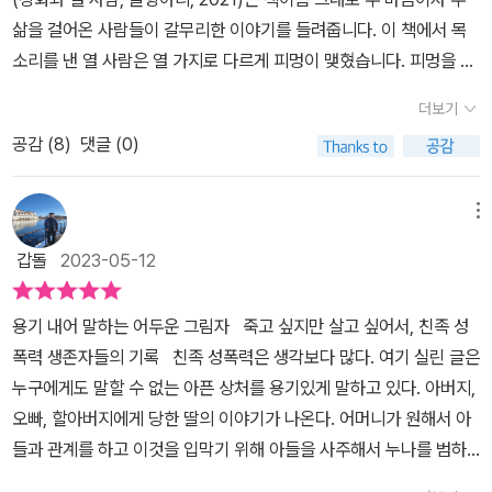
각자의 방식으로 삶을 살아내며 생존자들끼리 서로 응원하자고 격려
삶을 걸어온 사람들이 갈무리한 이야기를 들려줍니다. 이 책에서 목
한다. 추천사를 쓴 또 다른 생존자 김영서 작가는 “독자들이 읽기 힘
소리를 낸 열 사람은 열 가지로 다르게 피멍이 맺혔습니다. 피멍을 낸
들더라도 천천히, 쉬엄쉬엄 끝까지 읽기를” 권한다. 이것은 끔찍한 그
이들은 한집에서 살아왔습니다. 바깥에서 가싯길을 걷거나 피멍이 맺
더보기
들만의 일이 아니라 우리가 연대해서 해결해야 하는 ‘평범한 우리의
힌 이를 품을 곳이 보금자리일 텐데, 거꾸로 집이란 곳이 보금자리 구
공감 (
8
)
댓글 (0)
문제’이기 때문이다.
실을 못 했다지요. 왜 주먹부터 휘두를까요. 왜 아랫도리를 응큼하게
노릴까요. 어릴 적부터 집에서 어버이하고 한또래는 무엇을 보여주거
나 들려주는 삶인가요. 집이 헝클어졌다면, 마을하고 배움터는 사람
메뉴
들을 붙잡아 주거나 이끄는 몫을 할 수 없는가요. 제가 나고자란 인천
갑돌
2023-05-12
에서도, 오늘 살아가는 전남 고흥에서도, 둘레를 보면 노닥술집(유흥
주점)이 끔찍하도록 많습니다. 시골 면소재지조차 노닥술집이 있고,
용기 내어 말하는 어두운 그림자 죽고 싶지만 살고 싶어서, 친족 성
흥청망청입니다. 술 한 모금이 나쁘다고는 여기지 않습니다만, 왜 나
폭력 생존자들의 기록 친족 성폭력은 생각보다 많다. 여기 실린 글은
눔술이 아닌 노닥술이어야 할까요? 왜 숱한 사내하고 벼슬꾼하고 돈
누구에게도 말할 수 없는 아픈 상처를 용기있게 말하고 있다. 아버지,
바치는 어디에서 돈이 쏟아지기에 노닥술집에서 흥청망청일 수 있을
오빠, 할아버지에게 당한 딸의 이야기가 나온다. 어머니가 원해서 아
까요? 사랑으로 살림을 지어 삶을 나누는 길을 본 적도 배운 적도 들
들과 관계를 하고 이것을 입막기 위해 아들을 사주해서 누나를 범하
은 적도 없는 이들은 돌이순이를 안 가리고서 아랫도리를 괴롭히거나
는 내용도 나온다. 이렇게 성폭력에 노출되다 보니 성매매로 이어지
짓밟는다고 느낍니다. 둘레를 봐요. 돌이만 우글거리는 푸른배움터는