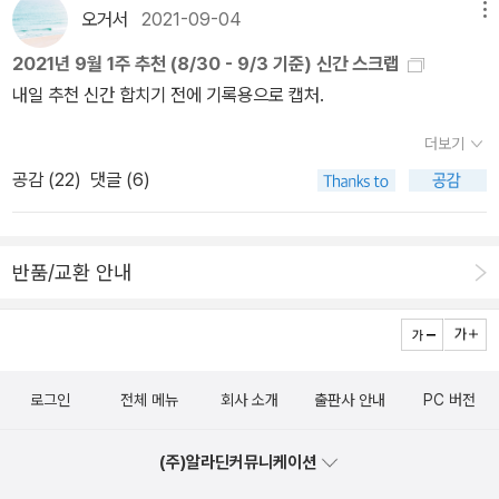
만 원 이상 국내도서를 주문하면 롱머그를 하나 살 수 있다는 조건이
리말 글쓰기 사전》, 《이오덕 마음 읽기》, 《시골에서 살림 짓는 즐거
오거서
2021-09-04
메뉴
다. 롱머그를 두 개 살 수 있도록 두 번 나눠서 주문하고 나머지는 도
움》, 《마을에서 살려낸 우리말》, 《읽는 우리말 사전 1·2·3》 들을 썼습
2021년 9월 1주 추천 (8/30 - 9/3 기준) 신간 스크랩
서관에서 보도록! 언젠가 ♬언젠가는 우리 다시 만나리이~ 어디로
니다. blog.naver.com/hbooklove
내일 추천 신간 합치기 전에 기록용으로 캡처.
가는지 아무도 모르지만~ (난 알아요)『사나운 애착』을 먼저 골랐다.
분홍색 클립보드도 갖고 싶어서!『사나운 애착』+『기분 가게』+『바다
더보기
의 숲』+『고객이 기업에게 원하는 단 한 가지』+『본투리드 트윈링 수
공감 (
22
)
댓글 (6)
첩(A6) - 삐삐 롱스타킹(무선)』 주문! 그 다음엔... 그 다음엔...이런
얘기 하지 말까?-왜?니가 별로 안 좋아하는 것 같아.-아냐. 괜찮아.
계속해.그럼 다음 건 니가 골라.-그래? 그럴까? 그러지 뭐. 그럼 난
반품/교환 안내
이거, 『우리는 다 태워버릴 것이다』헉 34,200원!-비싸? 돈 없어?어.
비싸. 돈 없어. 돈은 없지만! 카드는 있지롱~ ㅋㅋㅋ 사! 다 사!-근데
제목이 좀 그렇네.왜? 뭐가?-아니 산불.. 산불 꺼지면 그때 살까?아
니 얘가 지금 뭐래니?그 산불 니가 냈니?산불 난 거랑 지금 이게 무슨
로그인
전체 메뉴
회사 소개
출판사 안내
PC 버전
상관이라고? 어? 안되겠다. 너는 그 책 말고 이 책부터 읽자.『아파도
미안하지 않습니다』쪼다같은 말 좀 그만 하라고 쫌!!!아무튼 여차저차
(주)알라딘커뮤니케이션
롱머그 두 개주문 완료~