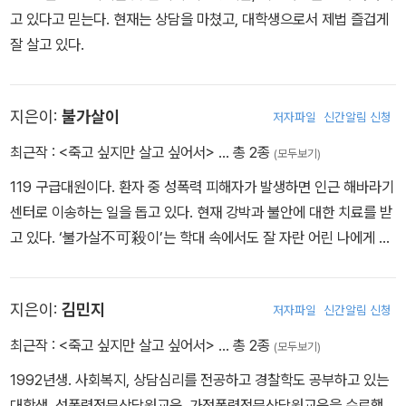
고 있다고 믿는다. 현재는 상담을 마쳤고, 대학생으로서 제법 즐겁게
잘 살고 있다.
지은이:
불가살이
저자파일
신간알림 신청
최근작 :
<죽고 싶지만 살고 싶어서>
… 총 2종
(모두보기)
119 구급대원이다. 환자 중 성폭력 피해자가 발생하면 인근 해바라기
센터로 이송하는 일을 돕고 있다. 현재 강박과 불안에 대한 치료를 받
고 있다. ‘불가살不可殺이’는 학대 속에서도 잘 자란 어린 나에게 죽
일 수 없는 존재라는 뜻으로 붙여주었다.
지은이:
김민지
저자파일
신간알림 신청
최근작 :
<죽고 싶지만 살고 싶어서>
… 총 2종
(모두보기)
1992년생. 사회복지, 상담심리를 전공하고 경찰학도 공부하고 있는
대학생. 성폭력전문상담원교육, 가정폭력전문상담원교육을 수료했