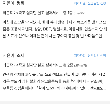
지은이:
평화
저자파일
신간알림 신청
최근작 :
<죽고 싶지만 살고 싶어서>
… 총 1종
(모두보기)
이십대 초반을 막 지났다. 한때 여러 방송에 나가 목소리를 냈지만 요
즘은 조용히 지낸다. 상담, DBT, 병원치료, 약물치료, 입원까지 안 해
본 치료가 없으나 이제는 같이 사는 강아지 등을 몇 번 쓰다듬으면 마
음이 조금 가라앉는다. 바다를 사랑해서 지금은 물에서 하는 온갖 일
을 한다.
지은이:
조제
저자파일
신간알림 신청
최근작 :
<죽고 싶지만 살고 싶어서>
… 총 2종
(모두보기)
인생의 상처와 화두를 글로 쓰고 책으로 만들며 살아왔다. 어린 시절
겪은 부모의 심한 불화와 알코올중독을 동화 『엄마아빠 재판소』에,
우울증 경험을 에세이 『살아 있으니까 귀여워』에 담았다. 앞으로도
읽고 쓰고 그리며 계속 살아갈 것이다.