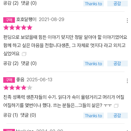
공감 (
2
)
댓글 (0)
된다. 그때 엄마들이 보인 반응은 거의 같았다. “가족인데 어쩌겠니.”
“너가 먼저 꼬신 것 아냐.” 그들은 또 가해자에게는 이렇게 말하는 것
호호달팽이
2021-08-29
으로 그쳤다. “적당히 해.” 그날로부터 피해자들은 죽은 것이나 다름
메뉴
없는 삶을 살았고, 인간에 대한 신뢰와 믿음을 상당 부분 잃어버리기
펀딩으로 보았을때 힘든 이야기 맞지만 정말 알아야 할 이야기였어요
도 했다. 기억의 지배에서 벗어나 출구를 향해 걷다 생존자들은 친족
함께 하고 싶은 마음을 전합니다생존, 그 자체로 멋지다 라고 외치고
성폭력의 피해를 스스로 인지하고 이를 치료하기 위해 병원에 다니며
싶었어요
상담을 받기까지 적응장애, 우울장애, 수면장애, 외상후 스트레스 장
공감 (
2
)
댓글 (0)
애, 조울증, 기억상실 등을 겪었다. 이들은 병원, 한국성폭력상담소,
관련 센터, 자조모임 등을 통해 치유 과정을 밟았고, 그중 몇 명은 상
좋음
2025-06-13
담학을 전공해 현재 상담사로도 활동 중이다. 다시 말해 자기 치유를
메뉴
위해 상담을 받는 동시에 직업 상담사로서 다른 이들을 상담해주고
있기도 하다. 폭력의 상흔은 결코 말끔히 지워지지 않는다. 예원은 오
친족 성폭력 생존자들의 수기. 읽다가 속이 울렁거리고 머리가 어질
빠와 아빠에게 성폭력을 당한 후 집을 나와 고시원 등을 떠돌고, 극심
어질하기를 몇번이나 했다. 쓰는 분들은...그들의 삶은? ㅜㅜ
한 우울증과 빈곤에 시달리다가 성매매를 하기도 했다. 친족 성폭력
공감 (
1
)
댓글 (0)
생존자들은 단 한 명도 예외 없이 2차 가해로 인한 고통을 심하게 겪
었다. 이런 일은 가족 밖으로 누설하면 안 되는 것이었기에 피해자가