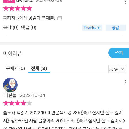
kiwijuice
2024-02-09
메뉴
가족들로부터 철저히 외면받고 고립되는 일은 피할 수 없었다. 한편
가해자를 용서하려고 시도한 이들도 있다. 아빠나 오빠에게 사과를
피해자들에게 공감과 연대를.
받아내고 가족과 화해한 사람도 있지만, 다수의 생존자는 가족과 인
공감 (
0
)
댓글 (0)
연을 끊고 지내다시피 한다. 가해자들은 과거에도 침묵했고 지금도
침묵하며 앞으로도 그럴 것이기 때문이다. 그럼에도 생존자들은 자신
을 비난하는 생각에서는 꽤 많이 벗어났다. 지금 이들은 자신을 가해
쓰기
마이리뷰
한 대상에게 ‘당신의 잘못이야’라고 말한다. 그리고 “살아남은 우리는
누구보다 용감하다”고 외친다. 푸른나비 등 여러 생존자는 ‘친족 성범
구매자 (0)
전체 (3)
죄 공소시효 폐지안’을 청와대 민원에 올리고 매달 광장에서 목소리
를 내고 있다. *** 정인은 “내 인생 자체가 친족 성폭력과 성폭력의
메뉴
역사다. 이것 없이는 나를 설명할 수 없다”고 단언한다. 희망은 “이 상
처로부터 치유되고 회복되는 건 불가능하다”고 말한다. 예원은 “내가
파란놀
2022-10-04
살아야 하는 삶에 선의란 없었고, 그 길은 외롭고 험난했다”고 고백한
다. 이 책에서 들리는 목소리는 이처럼 치유는커녕 어둠 속에서 아직
숲노래 책읽기 2022.10.4.인문책시렁 239《죽고 싶지만 살고 싶어
빠져나오지 못해 헤매는 이들의 것이지만 그래도 이들은 겨자씨만 한
서》 장화와 열 사람 글항아리 2021.9.3. 《죽고 싶지만 살고 싶어서》
희망을 갖고 자기 인생에서 도망치지 않을 것이라고 말한다. 그리고
(장화와 열 사람, 글항아리, 2021)는 책이름 그대로 두 마음이자 두