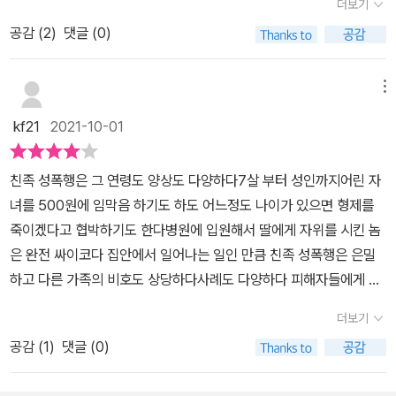
더보기
는 경우도 있다. 대부분 어려운 가정사에서 일어나는 일이다. 아빠의
몹시 사납습니다. 순이돌이가 함께 다니는 푸른배움터도 나날이 사납
공감 (
2
)
댓글 (0)
폭력과 술이 성폭력으로 이어진다. 그러나 부유한 가정에서도 이러한
빼기로 물듭니다. 어린배움터마저 참 빠르게 사납게 뒹구는 길입니
일은 벌어진다. 이들을 돕는 쉼터와 성폭력 상담소와 치유센타가 있
다. 옳고그름을 가리기 앞서, ‘삶·살림·사랑’부터 차분히 돌아보고 이
다. 우리 주위에 알게 모르게 당하는 피해자는 평생 상처를 안고 살아
메뉴
야기하며 그릴 수 있어야겠다고 생각합니다. 아이들을 어린이집이나
가게 된다. 제목이 죽고 싶지만 살고 싶어서이다. 이러한 일이 아니
배움터에 밀어넣기 앞서, 왜 배우고 무엇을 가르치는지 짚을 노릇이
kf21
2021-10-01
면 행복하고 아름다운 삶을 살았을 피해자들의 증언이다. 죽지 못해
라고 생각합니다. 암꽃하고 수꽃이 없으면 씨앗도 열매도 맺을 수 없
생존하는 사람들은 작은 말하기 자조 모임을 갖고 연대하고 있다. 그
는 풀꽃나무입니다. 순이하고 돌이가 없으면 사람이란 가뭇없이 사라
친족 성폭행은 그 연령도 양상도 다양하다7살 부터 성인까지어린 자
들은 치료를 받으면서 반성폭력 활동가로 일하고 있다. 상담가로 심
집니다. 무엇을 보아야 할까요? 어느 길을 가야 할까요? 10월 1일을
녀를 500원에 임막음 하기도 하도 어느정도 나이가 있으면 형제를
리학과 사회복지를 공부하며 내일을 꿈꾸고 있다. 어느 사회에서나
‘국군날’이라 하면서, 무시무시한 총칼을 희번덕일 뿐 아니라, 칼이랑
죽이겠다고 협박하기도 한다병원에 입원해서 딸에게 자위를 시킨 놈
성폭력 가해자의 80퍼센트는 아는 사람이고, 그중 30퍼센트 이상은
몽둥이를 쥐고서 저놈(적군)을 날렵하게 죽이거나 때려눕히는 짓을
은 완전 싸이코다 집안에서 일어나는 일인 만큼 친족 성폭행은 은밀
친족 성폭력이다. 즉 가족 내 성폭력은 통념과 달리 흔하게 발생하는
‘무술시범’이랍시고 아이들한테 버젓이 보여주는 나라입니다. 우리나
하고 다른 가족의 비호도 상당하다사례도 다양하다 피해자들에게 집
여성에 대한 폭력이다. 이렇게 빈발하는 폭력이면서, 이토록 비가시
라 ‘영화·연속극’ 가운데 순이돌이가 서로 사랑으로 아끼면서 새롭게
은 지옥이나 마찬가지다그럼에도 가해자를 용서하겠다는 피해자가
화되고 피해자의 목소리가 억압당하는 인간사가 있을까. 친족 성폭력
더보기
짓는 보금자리를 수수하게 들려준 적은 얼마나 될까요? 피멍이 맺히
몇 있다 그래야만 견딜 수 있다는 것 같다 피해자는 너의 잘못이 아
피해자를 가장 ‘미치게 하는’ 상황은, 가족 구성원을 비롯해 피해자의
는 까닭은 한둘이 아닙니다. 숱한 바보짓이 얼크러지면서 불거집니
공감 (
1
)
댓글 (0)
니라는 것을 알아야한다너의 잘못이 아니야- P142
경험을 믿지 않는 사회다.(p.8) 열한 살이 되고 네이버 초록색 검색
다. 언제나 오늘이 사랑할 때입니다. ‘살섞기’가 아닌 사랑을 할 때입
창에 “오빠한테 성폭행 당했어요”라는 문구를 입력해 수없이 검색하
니다. 그리고 순이 못지않게 돌이도 숱하게 노리개질(성폭력)을 받았