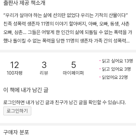
출판사 제공 책소개
“우리가 살아야 하는 삶에 선의란 없었다 우리는 기적의 산물이다”
친족 성폭력 생존자 11명의 이야기 할아버지, 아빠, 오빠, 동생, 사촌
오빠, 삼촌… 그들은 어떻게 한 인간의 삶에 되돌릴 수 없는 폭력을 가
했나 돌이킬 수 없는 폭력을 당한 11명의 생존자 가족 간의 성폭력은
아무도 알고 싶어하지 않는 이야기다. 인류 역사는 근친 간의 성행위
를 금기시하는 데서 쌓아 올려졌고, 인간이 금수와 구분되는 점은 성
읽고 싶어요 13명
12
3
5
욕과 번식만을 위해 행동하지 않는 거라고 우리는 배워왔기 때문이
읽고 있어요 3명
100자평
리뷰
마이페이퍼
다. “근친상간 금지는 자연이 자신을 초월하는 곳”이라고 레비스트로
읽었어요 22명
스가 말했듯이(요즘은 근친상간이란 단어에 문제 제기를 하며 쓰지
이 책에 내가 남긴 글
않고 근친 성폭력 혹은 친족 성폭력이라고 한다), 인간 정신의 초월적
지향이 문명·문화를 낳았다. 하지만 가족 간의 성폭력은 이를 전면적
로그인하면 내가 남긴 글과 친구가 남긴 글을 확인할 수 있습니다.
으로 거스르며 피해자를 문명 이전의 세계로 추락시킨다. 여기, 한 가
로그인하기
족의 자녀인데도 돌봄을 받기는커녕 성적 대상으로 취급받은 11명의
몸, 파괴, 기억 혹은 기억상실, 그 후의 삶에 관한 이야기가 펼쳐진다.
구매자 분포
저자들은 어려서 자기 몸을 자각하기도 전에 가족이나 친지들의 성폭