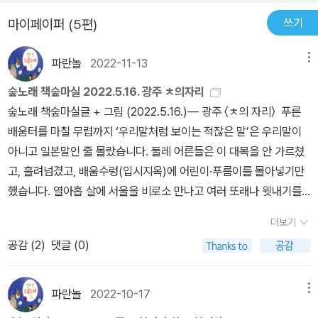
면서 도피처를 만들고자 했다. 검색 창 안에 던진 내 질문에 나와 비슷
습니다. 어릴 적부터 싸움터(군대)에 이르기까지, 또 일터(회사)에서
쓰기
마이페이퍼 (5편)
한 고통을 겪고 있는 사람들의 절규가 몇 페이지씩이나 쏟아졌다. 그
마저 숱한 돌이도 노리개질에 시달리는데, 순이 곁에서 돌이도 목소
경험들이 아파서 그들의 고민이 오물처럼 여겨졌고, 네이버는 그 오
리를 함께 내어 이 썩어빠진 나라와 틀거리를 이제부터 뜯어고칠 수
파란놀
2022-11-13
메뉴
물을 받아내는 변기 같았다. 부모님이나 선생님께 알리라는 네티즌들
있기를 빕니다.ㅅㄴㄹ다수의 사람이 내 경험을 불편하게 여기는 일은
숲노래 책숲마실 2022.5.16. 광주 ㅊ의자리
의 댓글을 보고 나는 용기 내서 4년 만에 부모님께 이 사실을 말했다.
내가 나를 ‘정상’이 아니라고 여기게 만들었다. (23쪽)긴 침묵 끝에
숲노래 책숲마실글 + 그림 (2022.5.16.)― 광주 〈ㅊ의 자리〉 푸른
(p.92)
내놓은 엄마의 답변은 정말 최악이었다. “그래도 가족인데 어떻게 하
배움터를 마칠 무렵까지 ‘우리말처럼 보이는 적잖은 말’은 우리말이
겠니?” (34쪽)나는 아빠가 내가 어려을 때 한 짓을 범죄라고 일갈했
아니고 일본말인 줄 몰랐습니다. 둘레 어른들은 이 대목을 안 가르쳤
다. 아빠는 그저 내가 귀여워서 했던 장난이었다며 미안하다고 사과
고, 흘려넘겼고, 배움수렁(입시지옥)에 어린이·푸름이를 몰아넣기만
했다. 내 경험은 그저 개인의 문제일까? 사촌 오빠는 내게 왜 그랬을
했습니다. 열아홉 살에 서울을 비로소 만나고 여러 또래나 윗내기를
까? 아빠는 나한테 왜 그랬을까? 내 입을 막은 건 무엇이었을까? (4
만나면서 ‘우리나라에서 서울 아닌 데에서 사는 사람은 다 바보일 수
6쪽)처음 나를 강간했던 때 오빠의 나이는 고작 열네 살이었다. (89
더보기
있겠다’고 느꼈습니다. 모두 서울로 쏠리기도 했지만, 서울내기처럼
쪽)“아빠랑 오빠가 저 성폭행하고 엄마가 아동학대 했어요”라고 말했
공감 (
2
)
댓글 (0)
숱한 책을 마음껏 읽을 터전은 다른 고장에 없더군요. 큰고장을 아주
지만 결국 내가 돌려보내진 곳은 그 가족들이 있는 집이었다. (94쪽)
떠나 시골에서 살아가며 돌아보노라면, ‘서울에서는 종이꾸러미로 배
성매매를 하기까지의 접근 과정이 너무 간단해서 사람들이 성매매에
우는 길이 가장 넓을’ 수는 있어도 ‘종이가 온 숲을 배우는 길은 가장
파란놀
2022-10-17
메뉴
대해 비난하는 것이 모순적이라는 생각이 들었다 … 성폭행 가해자들
막히고 좁’다고 느껴요. 총칼로 우리나라로 쳐들어와서 짓밟고 괴롭
뿐 아니라 방관한 어른들까지 내게는 모두 가해자와 같은 편이나 다