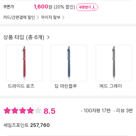
1,600
쿠폰가
원 (20% 할인)
쿠폰받기
카드/간편결제 할인
무이자 할부
상품 타입 (총 6개)
드라이드 로즈
딥 마린블루
머드 그레이
8.5
100자평 17편
리뷰 3편
세일즈포인트
257,760