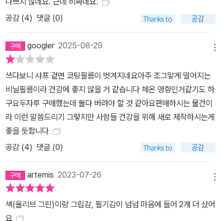
나쁘지 않네요. 근데 비싸네요.
공감 (
4
)
댓글 (0)
googler
2025-08-29
메뉴
쓰다보니 샤프 겉면 코팅필름이 벗겨지네요아주 조그맣게 떨어지는
비닐필름이라 건강에 좋지 않을 거 같습니다 체온 영향인거같기도 하
구요두자루 구매했는데 둘다 버려야 할 것 같아요판매하시는 물건이
라 이런 말씀드리기 그렇지만 사람들 건강을 위해 새로 제작하시는게
좋을 듯합니다
공감 (
4
)
댓글 (0)
artemis
2023-07-26
메뉴
색(올리브 그린)이랑 그립감, 필기감이 넘넘 마음에 들어 2개 더 샀어
요