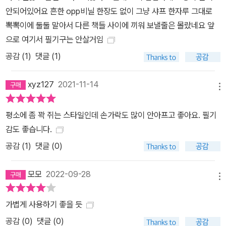
안되어있어요 흔한 opp비닐 한장도 없이 그냥 샤프 한자루 그대로
뽁뽁이에 둘둘 말아서 다른 책들 사이에 끼워 보낼줄은 몰랐네요 앞
으로 여기서 필기구는 안살거임
공감 (
1
)
댓글 (1)
xyz127
2021-11-14
메뉴
평소에 좀 꽉 쥐는 스타일인데 손가락도 많이 안아프고 좋아요. 필기
감도 좋습니다.
공감 (
1
)
댓글 (0)
모모
2022-09-28
메뉴
가볍게 사용하기 좋을 듯
공감 (
0
)
댓글 (0)