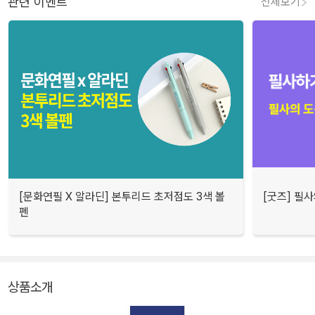
관련 이벤트
전체보기
[문화연필 X 알라딘] 본투리드 초저점도 3색 볼
[굿즈] 필
펜
상품소개