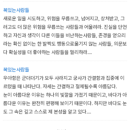
과 화살을 챙겨 떠나갔다.
고, 수많은 실수 끝에 마침내 공동체에 진정한변화를 가져올 과업
돌아오는 길에 소년은 의기양양했다.
을 이루어낸다.
복있는사람들
˝본때를 보여주셨네요! 아저씨는 정말 최고예요!˝
그들은 무슨 일이 일어나기를 그저 가만히 기다리다가 앞으로 어
새로운 일을 시도하고, 위험을 무릅쓰고, 넘어지고, 상처받고, 그
떤 태도를 취할지 결정하는 사람들이 아니다. 그들은위험을 감수
러고도 더 많은 위험을 무릅쓰는 사람들과 어울려라. 진실을 단언
하더라도 스스로 결정을 내리고 그에 따라 행동한다.
하고 자신과 생각이 다른 이들을 비난하는사람들, 존경을 얻으리
34
라는 확신 없이는 한 발짝도 행동으로옮기지 않는 사람들, 의문보
다 확실성을 더 좋아하는 사람들을 멀리하라.
마음이 활짝 열린 사람들, 자신의 약점이 드러나는 걸 두려워하
지 않는 사람들과 어울려라. 그들은 친구들이 하는 일을 판단 없
복있는사람들
이 바라보고 그들의 헌신과 용기를 칭송할 수 있어야만 비로소 자
우아함은 군더더기가 모두 사라지고 궁사가 간결함과 집중에 이
신도 발전할 수 있음을 안다.
르렀을 때 나타난다. 자세는 간결하고 절제될수록 아름답다.
눈이 아름다운 이유는 하나의 빛깔을 가졌기 때문이고, 바다가 아
동료 39
름다운 이유는 완전히 편평해 보이기 때문이다. 하지만 바다도 눈
도 그 속은 깊고 스스로 제 본성을 알고 있다.
자세 71