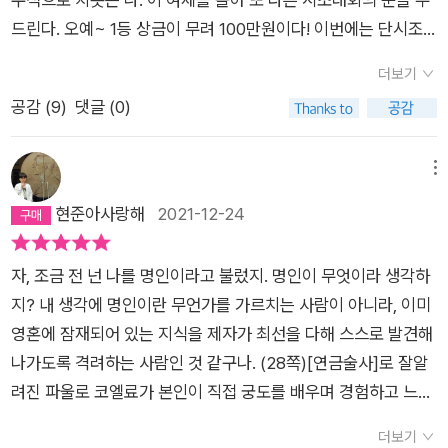
드린다. 오예~ 1등 상금이 무려 100만원이다! 이번에는 단시조
로 도전해보아야겠어. 시조 3편을 후다닥 짓는다. 제출했던 시조
더보기
들은 읽고 또 읽어도 너무도 뛰어난 수작이므로 우편접수 후 결과
공감 (
9
)
댓글 (0)
를 기다리는 동안 풍부한 상상력으로 상금을 어디에 쓸 건지 궁리
한다. 결과는? 이 문단의 첫째 줄이 의미하는 그게 맞다. 쩜쩜쩜
흐윽.주최 측의 홈페이지에 게시된 당선자들의 명단을 두어 번 훑
메뉴
었다. 없다는 걸 알면서도 계속 보게 되는 마음을 이해하는가. 가
현준아사랑해
2021-12-24
장 마지막 줄에서조차 나의 이름이 없다는 사실이 심장의 과녁을
명중한다. 보고 또 보아도 그토록 뛰어난 작품이었는데 말이다.
자, 조금 전 넌 나를 명인이라고 불렀지. 명인이 무엇이라 생각하
오만방자해진 나는 나만의 과녁을 만들어놓고 화살이 명중했다
지? 내 생각에 명인이란 무언가를 가르치는 사람이 아니라, 이미
며 좋아라했던 거다. 주최한 사람들이 설정한 과녁이 저만치에 있
영혼에 잠재되어 있는 지식을 제자가 최선을 다해 스스로 발견해
었는지도 모르고. 내 삶에서 일어난 작은 해프닝은 이런 방식으
나가도록 격려하는 사람인 것 같구나. (28쪽)[연금술사]로 잘알
로 ‘겸손’이라는 삶의 자세를 교훈으로 남겨주었다. 지금은 커피
려진 파울로 코엘료가 본인이 직접 궁도를 배우며 경험하고 느꼈
숍. 퇴근 후의 나는 다시 겸허한 마음으로 열심히 글을 쓰는 중이
던 점들을 소설로 완성한 [아처]를 처음 본 순간의 기억이 떠오릅
다. 소설의 제목 『아처』는 ‘궁사’를 의미한다. 전개되는 서사는 단
더보기