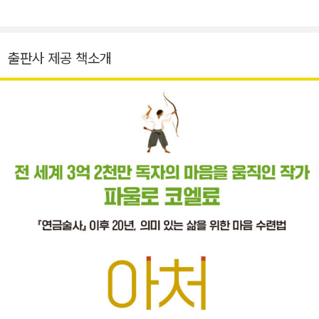
『댈러웨이 부인』 『거지 소녀』 『사랑의 역사』 『남자가 된다는 것』
부가 수여하는 레지옹 도뇌르 훈장을 비롯해 115개 이상의 국제
『곰』 『앨프리드와 에밀리』 『칠드런 액트』 『프란츠 카프카의 그림
적인 상을 수상하는 영예를 얻었다. 블로그 paulocoelhoblog.c
들』 『존 치버의 편지』 『여름의 끝』 『에논』 『내 휴식과 이완의 해』
om 인스타그램 @paulocoelho 페이스북 www.facebook.co
출판사 제공 책소개
등이 있다.
m/paulocoelho