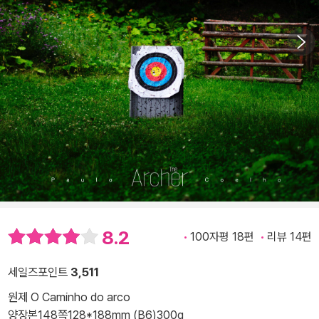
8.2
100자평 18편
리뷰 14편
세일즈포인트
3,511
원제 O Caminho do arco
양장본
148쪽
128*188mm (B6)
300g