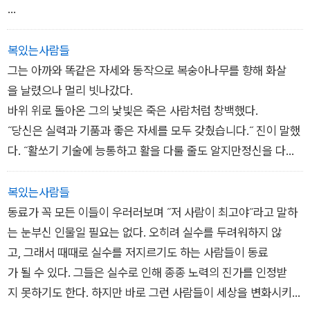
_ 표적 중
복있는사람들
그는 아까와 똑같은 자세와 동작으로 복숭아나무를 향해 화살
을 날렸으나 멀리 빗나갔다.
바위 위로 돌아온 그의 낯빛은 죽은 사람처럼 창백했다.
˝당신은 실력과 기품과 좋은 자세를 모두 갖췄습니다.˝ 진이 말했
다. ˝활쏘기 기술에 능통하고 활을 다룰 줄도 알지만정신을 다스
리는 법은 익히지 못했군요. 모든 상황이 순조로울 때는 잘 쏘지
만 곤란한 상황에서는 표적을 맞히지 못합니다. 궁사가 언제나 전
복있는사람들
장을 택할 수는 없습니다. 그러니 다시수련을 시작해 곤란한 상황
동료가 꼭 모든 이들이 우러러보며 ˝저 사람이 최고야˝라고 말하
에도 대비하십시오. 계속 궁도에매진하세요. 그것은 평생에 걸
는 눈부신 인물일 필요는 없다. 오히려 실수를 두려워하지 않
쳐 가야 할 길이니까요. 화살을 정확하게 잘 쏘는 것과 영혼의 평
고, 그래서 때때로 실수를 저지르기도 하는 사람들이 동료
정을 유지하고 쏘는 것은 매우 다르다는 점을 기억하십시오.˝
가 될 수 있다. 그들은 실수로 인해 종종 노력의 진가를 인정받
이방인은 다시 한번 깊숙이 절한 뒤 어깨에 멘 기다란 가방에 활
지 못하기도 한다. 하지만 바로 그런 사람들이 세상을 변화시키