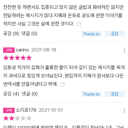
잔잔한 듯 하면서도 집중되고 많지 않은 글밥과 화려하진 않지만
단순한 기술보다 중요한 가르침을 전한다. 이 모든 과정을 지켜보
전달하려는 메시지가 많댜.지혜와 은유로 궁도에 관한 이야기를
던 어린 소년은 진에게 궁도를 가르쳐달라 청하며, 명궁이 되어
하지만 사실 그것은 삶에 관한 것이다.
활을 내려놓고 목수가 된 이유를 묻는다. 다시 목공소로 돌아가는
짧은 시간 동안 진은 소년에게 집중, 자세, 평정심, 유연함, 반복
공감 (
9
)
댓글 (0)
등 활쏘기의 기본을 가르쳐준다. 프롤로그와 에필로그 장을 제외
하고 동료, 활, 화살, 표적, 자세 등 총 열세 개의 장에 걸친 진의
carino
2021-08-18
메뉴
이야기는 활쏘기 그 이상의 메시지를 담고 있다. 최고의 궁사인
진이 활을 손에서 놓고 목수로 살아가는 이유는 무엇일까. 궁술에
김동성 작가의 삽화가 훌륭한 활이 되어 깊이 있는 메시지를 독자
관한 한 스스로 이미 경지에 이르렀다고 생각한 이방인과 진의 결
의 과녁으로 힘있게 쏘아날린다. 편집자의 지혜가 원서보다 나은
정적인 차이는 무엇이었을까. “쏘아 보낸 화살은 제각각 다른 모
번역서를 만들어냈다고 밖에.
양으로 날아간다. 천 발의 화살을 쏘면 천 발 모두 다른 궤적을 그
공감 (
4
)
댓글 (0)
린다.”(본문 125쪽) 풍부한 알레고리와 은유 속에서 이 책을 읽
는 독자는 저마다 수많은 깨달음을 얻을 수 있을 것이다.
소리로179
2021-10-01
메뉴
이책이 14000원에 팔만한 책인가… 이름값이 장난아니네.. 그냥