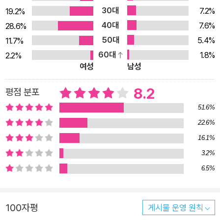
국어판에는 『엄마 마중』 『책과 노니는 집』 등으로 유명한 화가 김
30대
7.2%
19.2%
동성의 그림 스물두 점을 함께 실었다. 평소 꾸준히 궁도를 수련
40대
7.6%
28.6%
해온 것으로 알려진 코엘료는 산티아고데콤포스텔라 순례 여행
50대
5.4%
11.7%
이후 대표작 『연금술사』와 『순례자』를 썼듯, 다시 한번 자신의 구
60대
1.8%
2.2%
체적이고 생생한 경험에서 우러나온 깨달음과 삶의 진리를 전한
여성
남성
다. 『연금술사』의 양치기 청년 산티아고가 긴 여정 끝에 자아의
신화를 찾아가듯, 독자는 『아처』에 담긴 활쏘기의 각 단계를 통해
8.2
평점 분포
최고의 자리에서 한 걸음 더 나아가 영혼의 평정에 이르고, 마침
51.6%
내 우아하고 현명하게 인생을 살아갈 수 있는 ‘마음 수련법’을 발
22.6%
견해낼 것이다. 파울로 코엘료는 이번에도 우리에게 이야기 그 이
16.1%
상을 전한다. 그의 책 속에는 진정한 삶의 규율이 담겨 있다. _르
3.2%
몽드 데 를리지옹 화살을 쏜다는 것은 단순히 텅 빈 표적을 맞히
6.5%
는 것이 아니라 활을 통해 세상을 보려고 노력하는 것입니다. _파
울로 코엘료 전설적인 궁사 ‘진’이 전해주는 활쏘기의 열세 가지
주제 속에 담긴 하나의 인생 진리 궁술로 최고의 경지에 오른 이
100자평
게시물 운영 원칙
방인이 먼길을 돌아 전설적인 명궁 ‘진’을 찾아오며 『아처』의 이