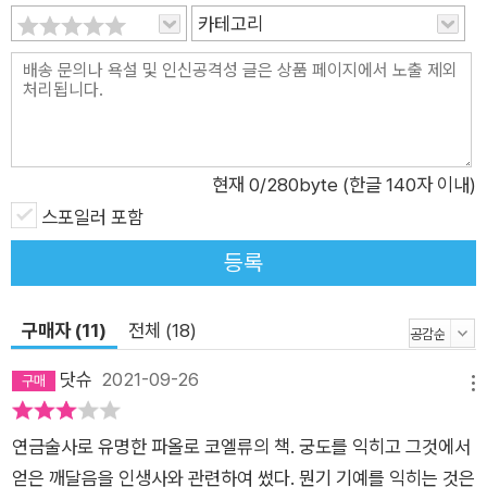
카테고리
야기는 시작된다. 진과 활쏘기 대결을 펼치러 왔다는 이방인의 말
에 소년은 깜짝 놀란다. 진은 이제 이름 없는 목수로 살아가고 있
기에 아무도 그가 활을 손에 쥔 모습조차 본 적 없었기 때문이다.
이방인은 진에게 도전해 현재 그의 명성을 자신의 것으로 만들어
야겠다고 고집하고, 소년은 그를 진의 목공 작업실로 데려간다.
이방인을 마주한 진은 딱딱하게 굳은 얼굴로 묵묵히 목공 일을 계
현재
0
/280byte (한글 140자 이내)
속하지만, “오랜 수련 끝에 완벽의 경지에 이르렀음을 스스로 증
스포일러 포함
명하고 싶을 뿐”이라는 이방인의 설득에 결국 도전을 받아들인
등록
다. 이방인은 자신의 궁술을 먼저 선보이기 위해 안정된 자세를
취한 후 천천히 시위를 당긴다. 그리고 “영원할 것만 같은 어느
구매자 (11)
전체 (18)
한순간, 궁사와 활은 미동도 하지 않”다가 화살이 쏘아진다. 소년
은 화살이 날아가는 지점을 바라보았으나 아무것도 보이지 않았
닷슈
2021-09-26
메뉴
고, 화살은 시야에서 완전히 사라지는 듯하다가 멀리서 다시 나타
난다. 화살은 40미터 거리의 작은 체리 열매를 관통한 채 바닥에
연금술사로 유명한 파올로 코엘류의 책. 궁도를 익히고 그것에서
떨어져 있다. 진의 차례가 되자, 진은 이방인에게 화살을 하나 빌
얻은 깨달음을 인생사와 관련하여 썼다. 뭔기 기예를 익히는 것은