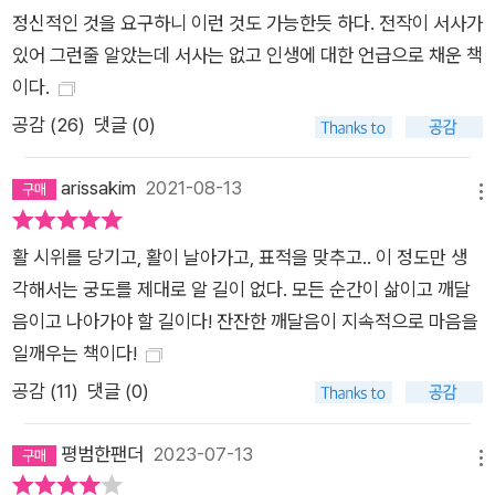
려 아무 말 없이 산을 향해 걸음을 옮긴다. 한 시간 남짓 걸어 낭
정신적인 것을 요구하니 이런 것도 가능한듯 하다. 전작이 서사가
떠러지 앞에 도착한 그는 밧줄이 해져 금방이라도 끊어질 듯한 흔
있어 그런줄 알았는데 서사는 없고 인생에 대한 언급으로 채운 책
들다리 한가운데로 나아간다. 그는 20미터 거리의 복숭아를 맞
이다.
힌다. 그리고 다시 바위 위로 돌아와 이방인에게 자신과 똑같이
공감 (
26
)
댓글 (0)
해보라 제안한다. 이방인은 발밑의 까마득한 낭떠러지를 보고 얼
어붙는다. 훨씬 먼 거리에서 복숭아보다 훨씬 작은 체리도 단번에
arissakim
2021-08-13
메뉴
명중시킨 뛰어난 실력을 가진 이였지만, 화살은 복숭아나무에서
멀리 빗나가버리고 만다. “당신은 실력과 기품과 좋은 자세를 모
활 시위를 당기고, 활이 날아가고, 표적을 맞추고.. 이 정도만 생
두 갖췄습니다.” 진이 말했다. “활쏘기 기술에 능통하고 활을 다
각해서는 궁도를 제대로 알 길이 없다. 모든 순간이 삶이고 깨달
룰 줄도 알지만 정신을 다스리는 법은 익히지 못했군요. 모든 상
음이고 나아가야 할 길이다! 잔잔한 깨달음이 지속적으로 마음을
황이 순조로울 때는 잘 쏘지만 곤란한 상황에서는 표적을 맞히지
일깨우는 책이다!
못합니다. 궁사가 언제나 전장을 택할 수는 없습니다. 그러니 다
공감 (
11
)
댓글 (0)
시 수련을 시작해 곤란한 상황에도 대비하십시오. 계속 궁도에 매
진하세요. 그것은 평생에 걸쳐 가야 할 길이니까요. 화살을 정확
평범한팬더
2023-07-13
하게 잘 쏘는 것과 영혼의 평정을 유지하고 쏘는 것은 매우 다르
메뉴
다는 점을 기억하십시오.” (23쪽) 진은 대결을 통해 이방인에게