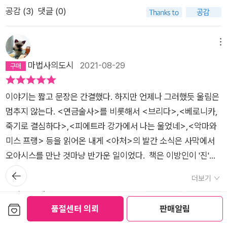
니다. 책이 정말 ‘작고 얇다‘ 였습니다. 어느날 소년 앞에 이방인
순하다. 활과 화살과 표적을 중심으로 궁사가 갖춰야 할 자세를
공감 (
3
)
댓글 (0)
이 활의 명인 진을 찾아왔다며 그에게 데려다 달라고 합니다. 이
짧은 소설 형식으로 담았다. 삶에 적용할 지침으로 확대하여 마음
방인이 오기 전까지 그저 평범한 목수인 줄 알았던 진이 활쏘기의
에 담을만한 작품이다. 독자에 따라서는 얼핏 식상하다는 느낌을
전설이라는 사실이 믿기지 않는 소년과 오랜 수련의 끝에 완벽해
메뉴
받을 수도 있겠다싶다. 나에게는 적절한 시기에 적절한 도움을 주
진 자신의 실력을 검증 받기를 원하는 이방인은 집 뒤편 목공 작
마법사의도시
2021-08-29
었던 책이다.궁도처럼 행위에 정신적인 영향력이 깃든 영역은 활
업실에서 탁자의 다리를 달고 있을 진을 만나게 됩니다.진은 자신
을 쏘는 데 뿐 아니라 삶의 전반에 관련 태도가 적용될 수 있다.
이 어디에 있는지 비밀로 해 주는 것을 댓가로 이방인이 원하는
파울로 코엘료가 의도한 바도 아마도 그러하리라. 활은 화살을 날
이야기는 짧고 문장은 간결했다. 하지만 언제나 그러했듯 울림은
궁술 실력 검증에 나서고 그가 스스로 자신 안에 있는 지식들을
리기 위한 도구이니 능력을 발휘하는 몸, 화살은 세상을 향해 날
멈추지 않는다. <연금술사>를 비롯해서 <브리다>,<베로니카,
발견할 수 있는 조언을 행동으로 보여줍니다. 활쏘기를 생각하면
아가니 실제로 이루어지는 행동, 표적은 화살이 날아가는 방향을
죽기로 결심하다>,<피에트라 강가에서 나는 울었네>,<악마와
일반인들은 표적에 명중하는 것에만 관심이 있습니다. 올림픽 경
결정하니 수시로 세우는 목표에 비유된다.작가의 문장을 읽으면
미스 프랭> 등을 읽어온 내게 <아처>의 발간 소식은 사막에서
기중 하나인 양궁을 지켜보며 표적의 정중앙 10점에 화살이 꽂히
서 소설 밖에서 나의 서사를 펼쳐갔다. 내가 하고 싶은 일, 그 일
오아시스를 만난 것마냥 반가운 일이었다. ​ 책은 이방인이 '진'을
는 순간만을 집중하곤 합니다. 하지만 궁술은 활이라는 도구와 화
에 대한 열정과 실천, 주변 사람들, 그들과의 관계, 삶을 살아가는
찾아 오면서부터 시작된다. 소년은 이방인을 진의 목공 작업실로
뒤로가
살, 그리고 활을 쏘는 사람이 있어야만 가능합니다. 그리고 활시
기
더보기
태도, 삶을 바라보는 시선 등을. 문장 하나하나를 지나면서 나와
데려갔고 그곳에서 목수인 '진'이 사실은 '위대한 명궁'이었음을
위를 떠난 화살이 가는 방향에 표적이 있어야 하고 그 중앙을 명
공감 (
0
)
댓글 (0)
주변을 둘러보았다. 두께에 비해 읽는 데 걸린 시간의 가성비는
알게 된다. 자신의 뛰어난 궁술을 보여주고 싶어 찾아온 이방인은
보관함담기
중 시키는 것은 이후의 일입니다.[아처]엔 진이라는 이름의 작가
품절센터 의뢰
판매알림
놀라울 정도로 말이 되지 않았다. 한 페이지 앞에서 30분 이상 머
진과 활쏘기를 한 후에야 자신이 아직 정신을 다스리는 법에 이르
파울로 코엘료가 우리에게 활을 쏘는 법을 가르쳐 주는 동시에 인
메뉴