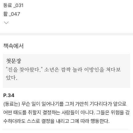
동료 _031
야기만은 아니다. 혜안을 가진 독자라면 시처럼 풍부한 은유 속에
활 _047
담긴 인생의 지혜, 의미 있는 삶을 위한 마음가짐에 대한 메시지
를 읽어낼 수 있을 것이다.
평소 꾸준히 궁도를 수련해온 것으로 알려진 코엘료는 산티아고
책속에서
데콤포스텔라 순례 여행 이후 대표작 『연금술사』와 『순례자』를
썼듯, 다시 한번 자신의 구체적이고 생생한 경험에서 우러나온 깨
첫문장
달음과 삶의 진리를 전한다. 『연금술사』의 양치기 청년 산티아고
"진을 찾아왔다." 소년은 깜짝 놀라 이방인을 쳐다보
가 긴 여정 끝에 자아의 신화를 찾아가듯, 독자는 『아처』에 담긴
았다.
활쏘기의 각 단계를 통해 최고의 자리에서 한 걸음 더 나아가 영
혼의 평정에 이르고, 마침내 우아하고 현명하게 인생을 살아갈 수
P.34
있는 ‘마음 수련법’을 발견해낼 것이다.
(동료는) 무슨 일이 일어나기를 그저 가만히 기다리다가 앞으로
어떤 태도를 취할지 결정하는 사람들이 아니다. 그들은 위험을 감
수하더라도 스스로 결정을 내리고 그에 따라 행동한다.