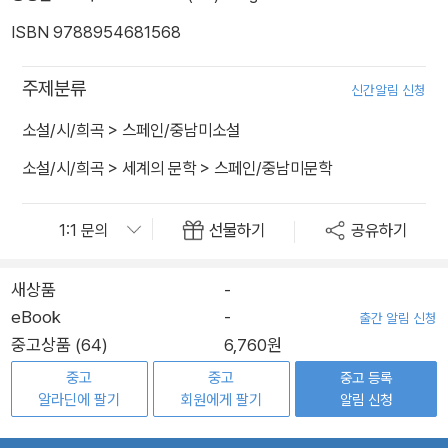
ISBN 9788954681568
주제분류
신간알림 신청
소설/시/희곡
>
스페인/중남미소설
소설/시/희곡
>
세계의 문학
>
스페인/중남미문학
선물하기
공유하기
새상품
-
eBook
-
출간 알림 신청
중고상품 (64)
6,760원
중고
중고
중고 등록
알라딘에 팔기
회원에게 팔기
알림 신청