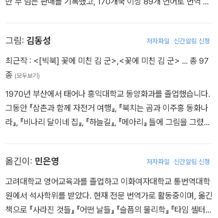
만 부 넘는 판매를 기록했고, 170개국 이상 89개 언어로 번역 출
간되었다. 1947년 리우데자네이루에서 태어나 일찍부터 글쓰기
를 삶의 소명으로 여겼다. 배우, 저널리스트, 회사 중역으로 활동
그림:
김동성
저자파일
신간알림 신청
했으며, 브라질의 싱어송라이터인 하울 세샤스(Raul Seixas)와
협업해 브라질 록 음악의 대표적인 명곡들을 탄생시켰다. 1986
최근작 :
<[빅북] 꽃에 미친 김 군>
,
<꽃에 미친 김 군>
… 총 97
년 한 중요한 만남을 계기로 산티아고데콤포스텔라 순례길에 올
종
(모두보기)
랐고, 그 경험을 바탕으로 이듬해 『순례자』를 집필했다. 이어 198
1970년 부산에서 태어나 홍익대학교 동양화과를 졸업했습니다.
8년 발표한 『연금술사』는 전 세계적인 베스트셀러가 되며 그에
그동안 『삼촌과 함께 자전거 여행』, 『북치는 곰과 이주홍 동화나
게 국제적 명성을 안겨주었다. 이후 『브리다』 『최고의 선물』 『발
라』, 『비나리 달이네 집』, 『하늘길』, 『메아리』 들에 그림을 그렸습
키리들』 『피에트라 강가에서 나는 울었네』 『마크툽』 『다섯 번째
니다. 그림책 『엄마 마중』으로 백상출판문화상을 받았고, 『꽃에
산』 『빛의 전사』 『베로니카, 죽기로 결심하다』 『악마와 미스 프
미친 김 군』으로 2026 볼로냐 라가치상 어메이징 북쉘프로 선정
랭』 『11분』 『아처』 『오 자히르』 『포르토벨로의 마녀』 『흐르는 강
옮긴이:
민은영
저자파일
신간알림 신청
되었습니다.
물처럼』 『승자는 혼자다』 『알레프』 『아크라 문서』 『불륜』 『스파
고려대학교 영어교육과를 졸업하고 이화여자대학교 통번역대학
이』 『히피』 등 수많은 작품을 발표하며 전 세계 독자에게 깊은 울
원에서 석사학위를 받았다. 현재 전문 번역가로 활동중이며, 옮긴
림을 전했다. 2002년 브라질 문학 아카데미 회원으로 선출되었
책으로 『사라진 것들』 『어떤 날들』 『슬픔의 물리학』 『타임 셸터』
으며, 2007년에는 UN 평화대사로 임명되었다. 또한 프랑스 정