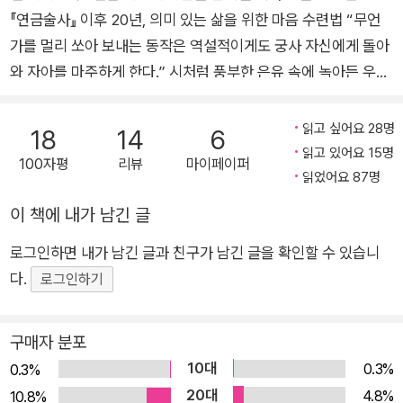
『연금술사』 이후 20년, 의미 있는 삶을 위한 마음 수련법 “무언
가를 멀리 쏘아 보내는 동작은 역설적이게도 궁사 자신에게 돌아
와 자아를 마주하게 한다.” 시처럼 풍부한 은유 속에 녹아든 우아
하고 의미 있는 삶을 위한 마음가짐 최고의 자리에서 한 걸음 더
나아가 영혼의 평정에 이르는 소중한 삶의 지혜 전 세계 수많은
읽고 싶어요 28명
18
14
6
독자들의 ‘인생 책’으로 손꼽히며 “기막히게 멋진 영혼의 모
읽고 있어요 15명
100자평
리뷰
마이페이퍼
험”을 그려낸 『연금술사』의 한국어판 출간 20주년이 되는 2021
읽었어요 87명
년, 파울로 코엘료는 8월 11일 출간되는 『아처The Archer』로 또
이 책에 내가 남긴 글
한번 한국 독자들의 마음을 움직인다. 『아처』는 전설적인 궁사
로그인하면 내가 남긴 글과 친구가 남긴 글을 확인할 수 있습니
‘진’이 그에게 도전해온 이방인과 대결을 펼치고, 그 과정을 지켜
다.
보던 소년에게 활쏘기의 기본기를 전수하는 소박하고 단순한 이
로그인하기
야기를 담고 있다. 하지만 궁술에 관한 이야기만은 아니다. 혜안
을 가진 독자라면 시처럼 풍부한 은유 속에 담긴 인생의 지혜, 의
구매자 분포
미 있는 삶을 위한 마음가짐에 대한 메시지를 읽어낼 수 있을 것
10대
0.3%
0.3%
이다. 포르투갈어 원작 텍스트의 여운과 감동을 배가하기 위해 한
20대
4.8%
10.8%