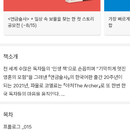
<연금술사> + 일상 속 보물을 찾는 한 컷 스토리
가장 빠르게
공모전 (~8/15)
합
책소개
전 세계 수많은 독자들의 ‘인생 책’으로 손꼽히며 “기막히게 멋진
영혼의 모험”을 그려낸 『연금술사』의 한국어판 출간 20주년이
되는 2021년, 파울로 코엘료는 『아처The Archer』로 또 한번 한
국 독자들의 마음을 움직인다.
『아처』는 전설적인 궁사 ‘진’이 그에게 도전해온 이방인과 대결을
목차
펼치고, 그 과정을 지켜보던 소년에게 활쏘기의 기본기를 전수하
프롤로그 _015
는 소박하고 단순한 이야기를 담고 있다. 하지만 궁술에 관한 이