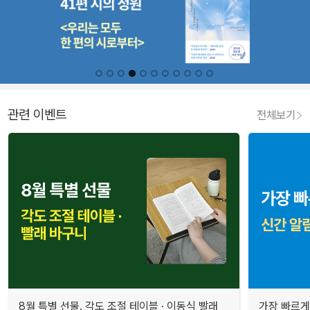
관련 이벤트
전체보기
8월 특별 선물. 각도 조절 테이블 · 이동식 빨래
가장 빠르게