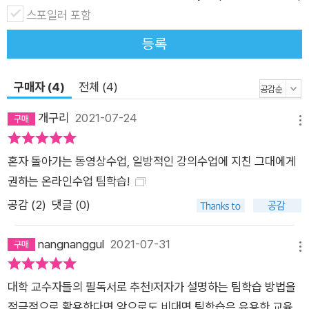
중시하는 저자는, ‘말하고 보여주는’ 동영상 강의보다, 학생들을
스포일러 포함
‘끌어들이는’ 즉 ‘참여시키는’ 실시간 온라인 수업을 주로 운영하
등록
였다. 대면 수업에서 해왔던 팀 학습도 시도해 보았다. 화상회의
도구 줌(Zoom)에서 ‘소회의실’ 기능을 확인한 것은 한줄기 빛이
구매자 (4)
전체 (4)
었다. 온라인과 책에서 필요한 정보들을 찾고 하나씩 적용해보면
서, ‘온라인 수업에서도 팀 학습이 가능하다’는 확신을 얻었다. 저
개구리
2021-07-24
메뉴
자는 대학에서 교수법 특강과 수업 컨설팅을 하면서, 소회의실 기
능이 있다는 사실을 모르거나 알더라도 활용할 엄두를 내지 못하
혼자 돌아가는 동영상수업, 일방적인 강의수업에 지친 그대에게
는 교수자가 많다는 점이 안타까웠다. 실시간 온라인 수업을 하면
권하는 온라인수업 팀학습!
서 ‘직접교수법’으로 채우는 것 외에 다른 방법을 떠올리기는 어
공감 (
2
)
댓글 (0)
려웠을 것이다. 그러나 ‘어둠 속의 공허한 독백’을 원하는 교수자
는 없다. 교수법 특강과 워크숍, 수업 컨설팅, 마이크로티칭을 진
nangnanggul
2021-07-31
메뉴
행해 온 저자는, 좋은 수업과 팀 학습을 고민하고 연구했던 것들
을 온라인 수업에도 적용해보고 그 사례를 책으로 만들었다. 온라
대학 교수자들의 필독서로 추천!저자가 설명하는 팀학습 방법을
인이든 오프라인이든 좋은 수업, 좋은 교육에 대한 고민과 시도는
적극적으로 활용한다면 앞으로도 비대면 팀학습은 유용한 교육