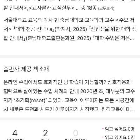
겠다는 생각이 든다. 팀 학습의 기본 전략과 온라인 교육환경의
활 안내서>
,
<교사론과 교직실무>
… 총 18종
(모두보기)
이해를 통해 나를 포함한 대학의 교수자들이 학생들에게 더욱 효
서울대학교 교육학 박사 현 충남대학교 교육학과 교수 <주요 저
과적인 교육을 제공할 수 있기를 기대한다.
서> 『대학 전공 선택+a』(학지사, 2025) 『신입생을 위한 대학 생
활 안내서』(충남대학교출판문화원, 2025) 『대학 수업은 처음입
니다』(학지사, 2023) 『교육행정입문』(박영스토리, 2024) 『교
육연구논문작성법』(박영스토리, 2024)
출판사 제공 책소개
온라인 수업에서도 효과적인 팀 학습이 가능할까? 상호작용과
협력으로 살아있는 수업 사례와 안내 2020년 초, 대부분의 교수
자가 ‘초기화(reset)’ 되었다. 교육이 이루어지는 모든 시공간에
서 새로운 도전과 시도가 이루어지기 시작했고, 원격교육에 대한
경험이 쌓이기 시작했다. 언제 어디서나 접근할 수 있지만 ‘일방
통행’일 수밖에 없는 동영상 강의 제작이 대부분을 차지했으나,
읽고 싶어요 0명
4
2
0
교수자와 학습자의 ‘상호작용’이 가능한 실시간 화상 강의 형태의
읽고 있어요 0명