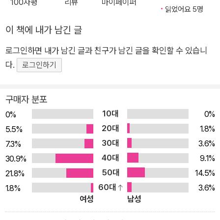
100자평
리뷰
마이페이퍼
온라인 수업이 점차 보편화되었다. 원격교육에서 블렌디드 러닝
읽었어요 5명
(blended learning)의 적응과 진화는 놀라울 정도로 빠르게 이
이 책에 내가 남긴 글
루어지고 있다. 그러나 아직까지는 온라인 수업에서 상호작용이
로그인하면 내가 남긴 글과 친구가 남긴 글을 확인할 수 있습니
충분하게 그리고 효과적으로 이루어지고 있다고 말하기는 어렵
다.
다. 대부분의 교수자는 온라인 수업에 대한 경험이 없고 제대로
로그인하기
학습할 기회도 없다. 초?중등학교에 비해 교육 전문성이 부족한
대학의 상황은 더 어렵다. 대학의 교수자들은 각자 ‘알아서’ 수업
구매자 분포
을 해나가고 있으며, 대학생들은 ‘혼자 하는 학습’에 점점 더 익숙
10대
0%
0%
해지고 있다. 학교와 교사가 ‘존재하는 이유(raison d’?tre)’는
20대
1.8%
5.5%
무엇인가? 온라인 수업에서 어떻게 하면 상호작용과 협력을 촉
30대
3.6%
7.3%
진할 수 있을까? 온라인 수업에서도 과연 효과적인 팀 학습이 가
40대
9.1%
30.9%
능할까? 이러한 질문 속에서, 스스로를 ‘팀 학습 신봉자’라고 말
50대
14.5%
21.8%
하는 저자는 원격교육 상황에서도 팀 학습을 할 수 있는 방법을
60대
3.6%
1.8%
찾아내고 실현하는 과정을 한 권의 책에 기록하였다. 이 책은 이
여성
남성
론서나 전문서가 아니다. 또한 화려한 기법이나 정보 기술을 소개