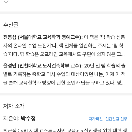
추천글
진동섭 (서울대학교 교육학과 명예교수):
이 책은 ‘팀 학습 신봉
자의 온라인 수업 도전기’다. 책 전체를 일관하는 주제는 ‘팀 학
습’이다. 팀 학습은 오프라인 교육에서도 구현이 쉽지 않은 교수
법이다. 그런 팀 학습을 온라인 교육에서 실현하는 것은 대단한
윤성민 (인천대학교 도시건축학부 교수):
20년 전 팀 학습의 출
도전이다. 그런데 기반이 없는 도전, 뿌리 없는 도전은 성공할 수
발로 기록하는 중학교 역사 수업의 대상이었던 나는, 이제 이 책
없다. 저자가 학부에서 전공한 역사의 소양이 대학원과 현재의 학
을 통해 교육철학과 방향에 관한 조언과 답을 구하고 있다. 평소
문 생활에 커다란 영향을 주고 있다. 자신의 학업과 경력으로 축
에는 질문을 통해 수업을 진행하는 편이지만, 수십 명이 접속하는
적한 경험에 기반을 둔 도전의 기록은, 교육학의 전문적인 학습
실시간 온라인 수업에서 질문을 통한 상호작용은 그리 쉽지 않다.
기회가 적었던 교육계 종사자에게도 쉽게 다가갈 것이다.
저자 소개
사전학습과 소회의실 기능을 이용한 팀 학습은 온라인 수업의 한
계를 극복하는 해답이 될 수 있을 것이라 생각한다. 어쩌면, 지금
지은이:
박수정
저자파일
신간알림 신청
이 시점부터는 ‘대면 수업을 넘어선 온라인 교육’이 가능할 수 있
최근작 :
<AI 시대 캡스톤디자인 교육>
,
<신입생을 위한 대학 생