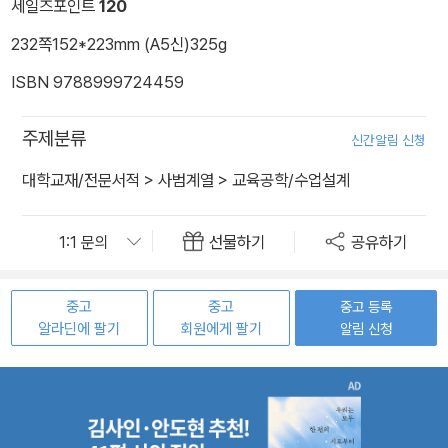
세일즈포인트
120
232쪽
152*223mm (A5신)
325g
ISBN 9788999724459
주제분류
신간알림 신청
대학교재/전문서적
>
사범계열
>
교육공학/수업설계
선물하기
공유하기
중고
중고
중고 등록
알라딘에 팔기
회원에게 팔기
알림 신청