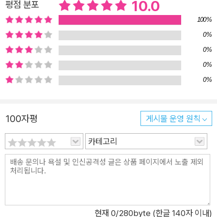
하지 않는다. 대학에서 수업하는 일반적인 교수자의 눈높이에 맞
10.0
평점 분포
게, 온라인 수업에서 가능한 ‘팀 학습’의 준비부터 실행 그리고 평
100%
가에 이르는 과정을 ‘사례’ 중심으로 풀었다. 저자가 평소 대학 교
0%
수법 특강에서 다루는 내용과 추가적인 설명을 담았고, 대학의 교
0%
수자라면 누구나 쉽게 읽고 적용할 수 있도록 기획하였다. 바로
0%
지금 그리고 앞으로도 활용 가능성을 가진 ‘온라인 수업’에 적용
0%
할 정보를 얻고, 더 근본적으로는 ‘바람직한 교육의 방향’에 대하
여 생각해 보는 계기가 될 것이다. 어떻게 하면 온라인 수업에서
도 제대로 즐겁게 배울 수 있을까? "말하라, 나는 잊어버릴 것이
100자평
게시물 운영 원칙
다(Tell me, I will forget). 보여주라, 나는 기억할지 모르겠다(S
카테고리
how me, I may remember). 나를 끌어들여라, 나는 이해할 것
이다(Involve me, I will understand)." - 인디언 라코타 부족의
속담 2020년과 2021년의 대학 수업은 ‘동영상 강의’와 ‘실시간
화상 강의’로 기억될 것이다. 중등 역사교사와 대학 교수로 20년
넘게 가르쳐 온 저자도 일반 수업에서 동영상 강의를 제작하고 실
시간 온라인 수업을 운영하는 것은 처음이었다. “Involve me”를
현재
0
/280byte (한글 140자 이내)