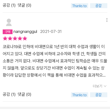
를 가져올 실전 사례를 들고 있어 충분히 수긍이 간다. 대학에서
공감 (
1
)
댓글 (0)
이루어지는 온라인강의 이야기이지만 초,중,고교 어디에서든 적
용해봤으면 좋겠을 이야기이다. 이왕이면 내 아이가 받을 온라인
수업도 이렇게 나아지기를...
메뉴
nangnanggul
2021-07-31
코로나19로 인하여 비대면으로 1년 반의 대학 수업과 생활이 이
어지고 있다. 대면 수업에 비하여 교수자와 학생 간, 학생들 간의
소통은 거의 없다. 비대면 수업에서 효과적인 팀학습은 매우 드물
지 않을까. 앞으로도 상당기간 비대면 수업이 계속될 수 있는 상
황이라 답답한 상황에서 이 책을 통해 비대면 수업을 효과적으로
할 수 있는 다양한 방법들과 예시들을 알게 되었다. 새로운 교육
더보기
환경에서 더 나은 수업이 가능하다는 것을 보여준 이 책은 대학
공감 (
1
)
댓글 (0)
교수자들에게 많은 도움이 될 것이다.