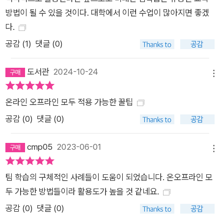
계속될 것이며, 지금의 경험 또한 큰 자산이 될 것이다. 이제 일상
방법이 될 수 있을 것이다. 대학에서 이런 수업이 많아지면 좋겠
적인 수업에서도 필요하다면 자유자재로 온라인 수업 방식을 활
다.
용할 수 있고, 그것은 당연히 상호작용과 협력이 살아있는 ‘팀 학
공감 (
1
)
댓글 (0)
습’을 포함하는 수업일 것이다. 대학 수업과 강의, 연수 등 다양한
교육 장면에서 좋은 수업을 하고 궁극적으로 학생의 학습과 성장
도서관
2024-10-24
에 기여하고자 하는 모든 교수자에게 이 책은 실질적인 도움이 될
메뉴
것이다.
온라인 오프라인 모두 적용 가능한 꿀팁
공감 (
0
)
댓글 (0)
cmp05
2023-06-01
메뉴
팀 학습의 구체적인 사례들이 도움이 되었습니다. 온오프라인 모
두 가능한 방법들이라 활용도가 높을 것 같네요.
공감 (
0
)
댓글 (0)