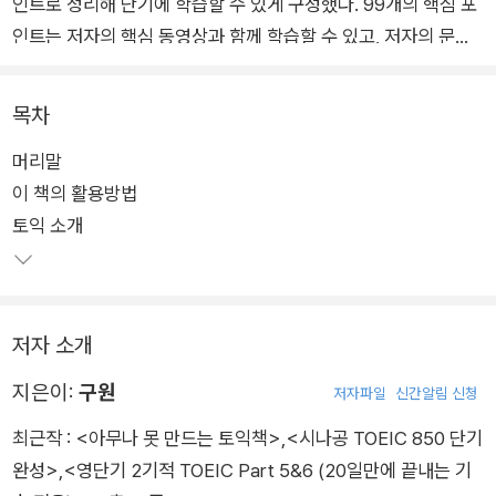
인트로 정리해 단기에 학습할 수 있게 구성했다. 99개의 핵심 포
인트는 저자의 핵심 동영상과 함께 학습할 수 있고, 저자의 문제
풀이 흐름을 보여주는 '고득점자의 풀이법'도 공개해서 실전에서
실수하지 않는 법도 알려준다.
목차
머리말
여기에 총정리용 실전 모의고사 3회분을 온라인으로 해설집과
이 책의 활용방법
함께 제공하며, 정기토익을 완벽하게 분석한 어휘집까지 제공한
토익 소개
다. 모르는 것이 있으면 저자에게 개인적으로 물어볼 수 있는 저
자의 개인 카카오톡 id도 공개했다.
저자 소개
지은이:
구원
저자파일
신간알림 신청
최근작 :
<아무나 못 만드는 토익책>
,
<시나공 TOEIC 850 단기
완성>
,
<영단기 2기적 TOEIC Part 5&6 (20일만에 끝내는 기