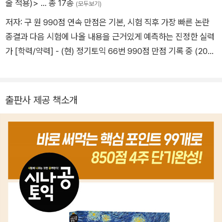
술 적용)>
… 총 17종
(모두보기)
저자: 구 원 990점 연속 만점은 기본, 시험 직후 가장 빠른 논란
종결과 다음 시험에 나올 내용을 근거있게 예측하는 진정한 실력
가 [학력/약력] - (현) 정기토익 66번 990점 만점 기록 중 (202
4년 6월 기준) - (현) 에듀윌 토익 RC/LC 대표 강사? - (현) Y사
문제/교재 납품? - (현) 유튜브 채널(구해줘토익)에서 매일 토익
연재중 (2024년 6월 기준 약 2만명) - (전) 강남 파고다 학원 토
출판사 제공 책소개
익 강사 - (전) 유튜브 채널(구해줘토익)에서 시험직후 가장 빠른
논란 종결 라이브 진행 - (전) 영단기 토익시험 당일 채점 해설강
의 100회이상 진행 - (전) 영단기 토익 인강 '만점의 기술', '인공
지능 스텔라'해설, '해석 없이 푸는 시리즈'강의 - (전) 강남 영단
기 어학원 최다 수강생 보유 (2019-2020년) - (전) 컬처타임즈
칼럼리스트 - 한국 외국어 대학교 TESOL 대학원 교수학습지도
학과 석사과정 - 중앙대학교 영어영문학과 졸업 [저서] - 에듀윌
토익 구원쌤의 쉬운 토익 문풀집중 RC 완성 (비매품) (2022년