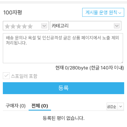
개했다. 단기간에 필요한 내용만 학습하고 850점을 얻기를 원하
100자평
는 수험생에게 강력히 추천한다. 《시나공 토익 850 단기완성》
게시물 운영 원칙
책 소개 및 차별점! 1. 고득점의 핵심만 담은 99개 핵심 포인트! 8
카테고리
50점 달성에 필요한 내용만 선별해서 꾹꾹 눌러 담았습니다. 2.
고득점자의 풀이법! 저자가 실제로 문제를 푸는 흐름을 해부해서
보여줍니다. 실전 풀이 속도를 올려줍니다. 3. 저자 직강 핵심 동
영상 강의 제공! 저자가 직접 풀이 노하우를 알려주고 핵심을 짚
어줍니다. 4. 총정리용 실전 모의고사 3회분 제공! 실전 경향을
현재
0
/280byte (한글 140자 이내)
반영한 실전 모의고사 3회분을 온라인으로 제공합니다. 5. 정기
스포일러 포함
토익을 완벽하게 분석한 어휘집 제공! 출제율이 높은 어휘만 골라
담았습니다. 이 어휘집만 봐도 토익 어휘는 끝. 6. 저자 1:1 카카오
등록
톡 관리! 이 책에는 저자의 카카오톡 주소가 공개되어 있습니다.
모르는 것이 있거나 궁금한게 생기면 저자를 카카오톡 친구로 등
구매자 (0)
전체 (0)
록하세요.
등록된 평이 없습니다.