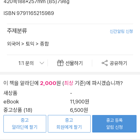
420쪽
188*257mm (B5)
798g
ISBN 9791165215989
주제분류
신간알림 신청
외국어
>
토익
>
종합
선물하기
공유하기
이 책을 알라딘에
2,000
원 (
최상
기준)에 파시겠습니까?
새상품
-
eBook
11,900원
중고상품 (18)
6,500원
중고
중고
중고 등록
알라딘에 팔기
회원에게 팔기
알림 신청