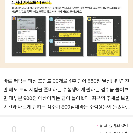
바로 써먹는 핵심 포인트 99개로 4주 안에 850점 달성! 몇 년 전
만 해도 토익 시험을 준비하는 수험생에게 원하는 점수를 물어보
면 대부분 900점 이상이라는 답이 돌아왔다. 최근의 추세를 보면
이전과 다르게 원하는 점수가 800점대라는 수험생들이 늘었다.
특히 850점 정도의 점수만 있어도 충분하다는 수험생들이 많아
졌다. 준비하는 기간도 계속 짧아지고 있다. 스펙 쌓기에도 시간
읽고 싶어요 0명
0
0
0
이 모자란 취업준비생이나 업무로 바쁜 토익 점수가 만료된 직장