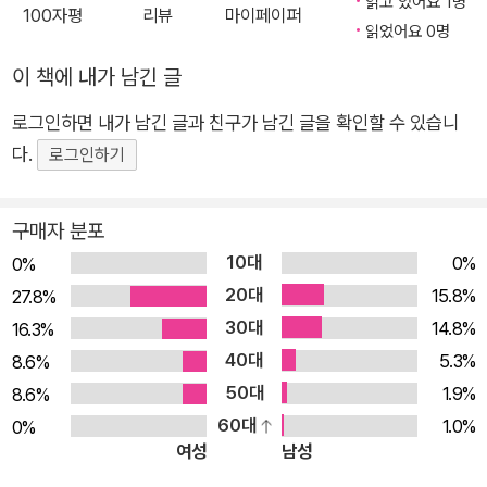
읽고 있어요 1명
100자평
리뷰
마이페이퍼
인에게는 준비하는 기간이 짧을수록 좋다. 그런데 850점이라는
읽었어요 0명
점수가 900점이 넘지 않는다고 고득점이 아닐까? 아니다. 최근
이 책에 내가 남긴 글
의 토익 평균 점수를 보면 850점도 충분히 고득점이다. 이는 쉽
로그인하면 내가 남긴 글과 친구가 남긴 글을 확인할 수 있습니
게 점수를 얻을 수 없다는 얘기다. 이렇게 850점이라는 점수를
다.
가능한 한 짧은 기간에 얻을 수 있게 핵심만을 압축한 책이 나와
로그인하기
서 화제가 되고 있다. 《시나공 토익 850 단기완성》이 그 책이다.
이 책은 4주 안에 850점을 달성하는 것을 목표로 하는 수험생을
구매자 분포
위한 책이다. 토익 7개의 파트를 모두 다루고 있으며 총 99개의
10대
0%
0%
핵심 포인트로 정리해 단기에 학습할 수 있게 구성했다. 99개의
20대
15.8%
27.8%
핵심 포인트는 저자의 핵심 동영상과 함께 학습할 수 있고, 저자
30대
14.8%
16.3%
의 문제 풀이 흐름을 보여주는 '고득점자의 풀이법'도 공개해서
40대
5.3%
8.6%
실전에서 실수하지 않는 법도 알려준다. 여기에 총정리용 실전 모
50대
1.9%
8.6%
의고사 3회분을 온라인으로 해설집과 함께 제공하며, 정기토익
60대
1.0%
0%
을 완벽하게 분석한 어휘집까지 제공한다. 모르는 것이 있으면 저
여성
남성
자에게 개인적으로 물어볼 수 있는 저자의 개인 카카오톡 id도 공