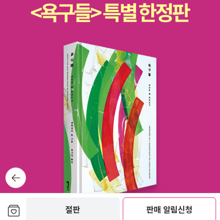
뒤로가
기
보관함담기
절판
판매 알림신청