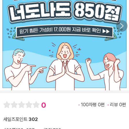
0
100자평 0편
리뷰 0편
세일즈포인트
302