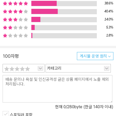
고바토와 마찬가지로 소시민을 지향하기는 짝 오사나이는 오히려 고
38.6%
바토를 제어하는 장치로서 기능한다. 호타로와 고바토의 본성 탓인
40.4%
지, 소시민 시리즈는 고전부 시리즈와 비교해 미스터리가 상당히 강
14.0%
화되었다. 청춘 소설을 미스터리의 형식을 빌려 풀어냈다는 인상이
강한 고전부에 비해 소시민 시리즈는 ‘사건’과 ‘추리’가 작품 표면에 드
5.3%
러난다. 『봄철 한정 딸기 타르트 사건』의 숨겨진 뒷이야기 봄의 과일
1.8%
인 딸기 내음과 아기자기한 디저트의 달콤한 맛이 한가득 담겨 있을
것만 같은 제목이 특징인 소시민 시리즈는 전혀 다른 분위기의 작품
이 되었을지도 모른다. 당초에는 수록작 중 하나인 「고독한 늑대의 마
100자평
게시물 운영 원칙
음」을 제목으로 낙점 지었다고 한다. 하지만 몇몇 안을 나열하던 중에
“『한정 딸기 타르트 사건』은 어때요? 한정 딸기 타르트가 진짜 있기
카테고리
도 하고, 앤서니 버클리의 『독 초콜릿 사건』도 있잖아요”라는 작가의
말 한마디가 작품의 운명을 결정지은 것이다. 그러다 출간 직전에 “제
목에 한정판이 들어가면 반드시 서점에서 보급판은 있는지 물어볼
거”라는 이유로 “봄”을 붙이게 되었다고 한다. 당시에는 시리즈로 할
생각이 전혀 없었던 것이다. 나중에 “봄철을 썼으니 여름철도 써야겠
현재
0
/280byte (한글 140자 이내)
다”는 편집자의 말에 『여름철 한정 트로피컬 파르페 사건』이 출간되
스포일러 포함
었고, 그것이 『가을철 한정 구리킨톤 사건』으로 이어졌으니 ‘소시