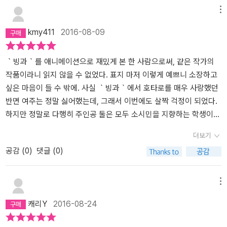
메뉴
kmy411
2016-08-09
｀빙과｀를 애니메이션으로 재밌게 본 한 사람으로써, 같은 작가의
작품이라니 읽지 않을 수 없었다. 표지 마저 이렇게 예쁘니 소장하고
싶은 마음이 들 수 밖에. 사실 ｀빙과｀에서 호타로를 매우 사랑했던
반면 여주는 정말 싫어했는데, 그래서 이번에도 살짝 걱정이 되었다.
하지만 정말로 다행히 주인공 둘은 모두 소시민을 지향하는 학생이었
다. 덕분에 책을 도중에 덮지 않아도 되었다.사건 자체는 뭐랄까 굉장
더보기
히 소소하다. 주변에서 흔히 일어날 일이면서도 잘 일어나지 않는 일
공감 (
0
)
댓글 (0)
들이다. 자전거 도둑이라거나 여분의 컵을 안쓰고 코코아를 맛있게
타는법 같은. 하지만 그 맛에 보는 거다. 시시하게 재밌는 맛이 있다.
여름, 가을, 겨울 순으로 후편이 나온다는데 기대가 된다. 주인공들이
메뉴
왜 소시민을 지향하게 되었는지 같은 과거 이야기가 나오겠지.책은
캐리Y
2016-08-24
하루만에 다 읽을 정도다. 한 페이지에 차지하는 분량이 작고 글 사이
간격이 작지 않다. 빨리 다음권을 읽고 싶은데 어찌 기다리나 싶다.