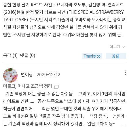
봄철 한정 딸기 타르트 사건 - 요네자와 호노부, 김선영 역, 엘릭시르
(2016)봄철 한정 딸기 타르트 사건 (THE SPECIAL STRAWBERRY
TART CASE) (소시민 시리즈 1)줄거리 고바토와 오사나이는 중학교
시절 자신들의 성격으로 인해 겪었던 실패를 반복하지 않기 위해 평
범한 ‘소시민’을 지향하기로 한다. 주위와 마찰을 빚지 않기 위해 눈에
띄지 않고 시끄러운 일이 휘말리지 않는 평범한 나날을 보내기로 한
더보기
것이다. 두 사람은 난처한 일에 처했을 때 서로를 핑계 삼아 사람들의
공감 (
1
)
댓글 (0)
시선으로부터 도망치는 것이 허용되는 유일한 관계이다. 그러나 평범
한 일상을 꿈꿀수록 그들은 운명의 장난처럼 사람들 앞에 나설 수밖
에 없는 일상의 수수께끼와 조우하게 되는데…….페이지p.22 클라크
별이랑
2020-12-12
메뉴
박사는 홋카이도 대학 학생들에게 ˝신사가 되라˝는 말을 남겼다는데,
머물고, 떠나고 조금씩 정리
나와 오사나이도 비슷한 신조를 가지고 있다. ‘신사‘와 흡사하지만, 그
기존 책장에 더는 쌓을 수 없는 아쉬움. 그리고, 여기 1인의 맥시멈
보다는 사회적 계급이 조금 더 낮은. ‘소시민이 되라.‘ 바로 이것. 일상
라이프로 인한 .... 공간 부족으로 박스에 넣어져 여기저기 침공하던
의 평온과 안정을 위하여, 나와 오사나이는 소시민을 관철한다. 물론
책들이 겸연쩍어. 최근 몇년 구매한 것과 퇴출 위기에서 벗어나
표현 방식은 조금 다르다. 오사나이는 숨는다. 나는, 웃음으로 얼버무
도로 꺼내놓은 일부 책들을 작은 방에 옮겼다. 책장 증식. 언젠가
린다.p.267 ˝아니, 겐고. 나는 영악했어. 그게 싫어서 소시민을 지향
는 기존의 책장과 함께 다시 정리해야 겠지만, 일단 1차 이동~
했고.˝ ˝…….˝ ˝이건 비밀인데, 오사나이도 마찬가지야. 둘이서 소시민