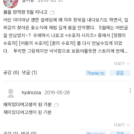
별이랑
2016-05-31
다. 템프테이션 샘플, 아니고, 본품이랑 같이 온다. ㅎㅎ 고양이 키우
가 잊어버리고 빼먹은 것 같은데 집에 가서 찾아볼까?아니, 그래도 애
시는 분들은 다 아시죠? 템프테이션. 말로랑 리처가 좋아합니다. 감사
봄을 만끽한 5월 지나고
초에. 포스터가 필요한가? 내게? 여전히 여러 책들이 나오고
합니다. <그 남자의 고양이> <그 여자의 고양이>도 나오는 걸까? 내
어린 아이마냥 괜한 설레임에 꽤 자주 창밖을 내다보기도 하면서, 일
있지만 지금은 책을 꺼내어 넘겨줄 생각만 가득하다. 책을 기증한다
가 좋아하는 작가나 유명인들이 고양이와 함께 하는 사진들 보면 닥
찌감치 찾아온 꽃소식에 제법 길게 봄을 만끽했다. 5월에는 어떤글
고는 했지만 골라내려고 하니 그것도 쉽지가 않고. 최신간의 인기 도
저하고, 기분 좋아진다. 책소개에 '무라카미 하루키부터 TS 엘리엇,
을 만났었지~? 우에하시 나호코 <수호자 시리즈> 중에서 [정령의
서도 포함되어 있지만 옛 책도 많아서 - 그래도 한번쯤 추천해보고 싶
칼 라거펠트에 이르기까지 고양이를 사랑했던 남자들에겐 뭔가 특별
수호자] [어둠의 수호자] [꿈의 수호자] 를 다시 만날수있게 되었
은 책들도 많아 - 삼사십권을 쌓아뒀다. 그리 많은 것 같지 않아 어쩌
한 것이 있다.' 고 나와있는 걸 보니,흐음.. 싶은 것. '캣맨이란 무엇인
다. 투박한 그림체지만 넉넉함으로 보듬어줄듯한 스토리에 반해서
나, 싶었는데 의외로. 삼사십권. 아주 많다고 하네. 아, 그러고보니 내
가? '캣맨들을 만나보자' 라고 하는 것도 캣맘에서 바꾼건지 원래 있
몇번을 다시 봤던 애니메이션의 원작 [정령의 수호자] 뒤늦게 찾아
가 책을 세는 수량의 차이. 최신간을 이야기하는 차이를 좀 알아야할
더보기
는 말인지 뭔지 모르겠지만, 뭔가 핍박받고 고생스러운 캣맘들 생각
본 글은 절판이라 아쉬웠었는데 이번에는 놓치지않고 데려오기~ 선
까봐. 한두달 이내의 책이 아니라면 내게는 무조건 신간,이라고 할 수
나서 재수 없고, 영 별로네. 그림들은 아름답다. 욕심 난다. 무라카미
공감 (
6
)
댓글 (1)
지[용의 나라]전작이 [정의 각인]이란 단하나의 정보와 평범한 인간
없는 책이 되어버리는데 사실 올 해 나온 책이라면 아직까지는 신간
하루키 얘기가 나와서 .. 어제 무라카미 하루키 얘기도 했다. 무라카미
이 용과 계약해서 뭔가 일이 생길거란 짧은 소개글만으로 덜컥 구
이라고 봐야하는데 말이다. 아무튼. 그래. 아니, 근데 나 좀 바보같
하루키가 어디서 그랬어요. '결혼이란 항상 좋지는 않지만, 좋을 때는
매. [타임 트래블러 2부 얼굴 없는 미인도] 윤소리.솔직히 입이 거친
다. 아침에 '하우스 오브 픽션'의 출간 알림을 받고 이 책과 화서의 꿈
hydrozoa
2016-05-28
메뉴
아주 좋습니다' 라고 뭐 이 비슷한 이야기였다. 내가 먼저 얘기 꺼내
여주 별로인데... 1부를 구매했으니, 시리즈 다 읽어주겠어라는 마음
을 주문해야지, 하고 들어왔는데 엉뚱한 이야기만 늘어놓다가 나갈
고, 괜히 내가 뿔퉁나서, 하긴, 하루키가 안 좋을 일이 뭐가 있겠어요.
재미있다여고생이 된 기분
으로 구매~ [나는 한편의 극을 보았다] 전유정처음 들어보는 작가에,
뻔. 아, 진짜 왜 이러는걸까. ㅠㅠ
데뷔작부터 빵 터졌지요, 달리기도 꾸준히 하지요, 고양이, 고양이도
재미있다여고생이 된 기분
[우로]관련 꺼려지는 곳에서 나온 글이라 구매의사 없어서 예약기간
있지요. 결혼도 했지요. 여튼지간에, 결혼이라는 건, 반려를 만나는 건
지나치고 잊고 있었는데, 하도 여기저기서 ~ 사이다 ~ 사이다~ 그
더보기
항상 좋을 수는 없겠지만, 좋을 때는 아주 좋은 거. 혼자인 것이 좋지
러길래 궁금해서 구매.심각하게 막히는 부분없이 문제가 생기면 바로
공감 (
1
)
댓글 (0)