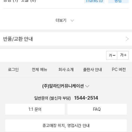
만, 혼자서 '좋을 때는 아주 좋은 것'의 단계까지 가기는 힘들다. 이런
바로 풀리고, 감정소비 없이 재미있게 잘 읽었다. 정유정
예쁘고 재미있을 것 같은 책들을 장바구니에 담아두었고, 시인들의
[종의 기원]닭이 먼저냐 알이 먼저냐를 논하는 것처럼 어려운 과제.
책을 읽고 싶다. J가 시집을 읽고 선물할 때 까지만 해도, 애인이 시
인간의 내면에 잠들어 있는 ' 악 '을 깨운 것일까, 하얀 도화지 위에 어
더보기
읽어달라고 조를 때 까지만 해도 시를 좋아하지 않았었다. 어느 순간
둠이 가라앉아 ' 악 ' 으로 오염된 것일까?각종 범죄 세트가 판치는 요
시집을 찾고, 시인들의 글을 찾게 되었다. (성추행범 많아서 사기 전
즘, 사회를 탓하고 남을 탓하는 여론은 너무도 싫더라. 전체적으로
에 시인 이름 검색해보거나 안전하게 여자 시인들 것 사야 하지만) 당
반품/교환 안내
이상해진 사회를 탓하기는 쉽겠지, 그러나 내 자신도 그속에 포함된
신 말 빌리면, 이것도 1년 걸렸네. 읽어주고 싶은 시가 많아요. 꽃값
일원. 나는 잘하고 있는건지, 내속에 더불어 사는 ' 우리 '가 조금씩
들어오면, 또 꽃 사러 가야지. 날이 덥다.
사라지고 배려라는 단어가 머릿속에서 희미해져가고 있는 건 아닌지
돌아보는 시간.읽는 것만으로도 온몸의 힘이 쭉 빠지는 에너지 소비
로그인
전체 메뉴
회사 소개
출판사 안내
PC 버전
가 많은 글이였다.http://blog.aladin.co.kr/777888186/850677
7 [리커시블]요네자와 호노부.폐쇄적인 지역 사회를 바라보는 중
(주)알라딘커뮤니케이션
학생 하루카(외지인)와 어리기 때문에 오히려 더 개방적인듯 보여주
지만 그 역시 과거에 묶여있는 린카(현지인), 정확한 기억은 없지만
1544-2514
일반문의 (발신자 부담)
희미하게 떠오르는 순간들이 두려운 초등학생 사토루의 일상이 어긋
1:1 문의
FAQ
난 나무 계단처럼 조금씩 작은 소음을 일으키는 스토리.감정적으로
과거에 얽매여 그들만의 현재를 살아가는 이들의 이기심과 외로움
을 감추려고 그 속에 동화 되려 하지만 묘한 경계심에 어울림 조차 쉽
중고매장 위치, 영업시간 안내