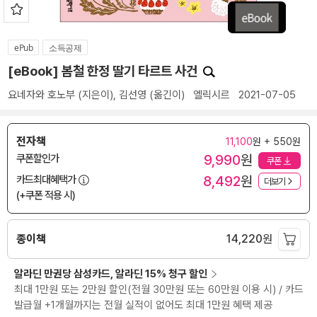
ePub
소득공제
[eBook] 봄철 한정 딸기 타르트 사건
요네자와 호노부
(지은이),
김선영
(옮긴이)
엘릭시르
2021-07-05
전자책
11,100
원 + 550원
9,990
원
쿠폰할인가
쿠폰
8,492
원
카드최대혜택가
더보기
(+쿠폰 적용 시)
종이책
14,220
원
알라딘 만권당 삼성카드, 알라딘 15% 청구 할인
최대 1만원 또는 2만원 할인(전월 30만원 또는 60만원 이용 시) / 카드
발급월 +1개월까지는 전월 실적이 없어도 최대 1만원 혜택 제공