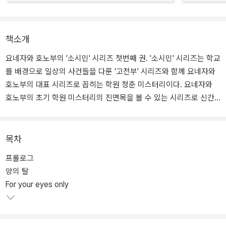
책소개
요네자와 호노부의 '소시민' 시리즈 첫번째 권. '소시민' 시리즈는 학교
를 배경으로 일상의 사건들을 다룬 '고전부' 시리즈와 함께 요네자와
호노부의 대표 시리즈로 꼽히는 학원 청춘 미스터리이다. 요네자와
호노부의 초기 학원 미스터리의 진면목을 볼 수 있는 시리즈로 신간
이 출간될 때마다 미스터리 분야 1위를 기록하며 연말 미스터리 순위
에 오르내리는 대표 시리즈다.
목차
참견하기 좋아하는 고바토와 집념이 강한 오사나이는 공통의 목표를
프롤로그
가진 특별한 관계로 묶여 있다. 단순한 친구 관계도, 연인 관계도 아닌
양의 탈
두 사람이 지향하는 것은 일상의 평온과 안정을 위해 소시민이 되는
For your eyes only
것. 그런 두 사람 앞에 등장하는 갖가지 수수께끼들. 과연 고바토와 오
사나이는 소시민이 되겠다는 의지를 관철시킬 수 있을까?