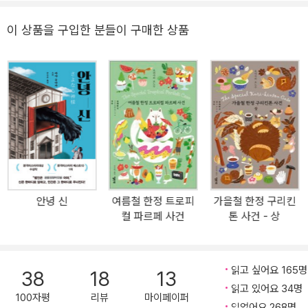
하는 갖가지 수수께끼들. 과연 고바토와 오사나이는 소시민이 되겠다
는 의지를 관철시킬 수 있을까? ‘소시민’ 시리즈는 학교를 배경으로
이 상품을 구입한 분들이 구매한 상품
일상의 사건들을 다룬 ‘고전부’ 시리즈와 함께 요네자와 호노부의 대
표 시리즈로 꼽히는 학원 청춘 미스터리이다. 요네자와 호노부의 초
기 학원 미스터리의 진면목을 볼 수 있는 시리즈로 신간이 출간될 때
마다 미스터리 분야 1위를 기록하며 연말 미스터리 순위에 오르내리
는 대표 시리즈다. 일본에는 시리즈 뒷권인 『여름철 한정 트로피컬 파
르페 사건』, 『가을철 한정 구리킨톤 사건』(가제)이 출간되어 있으며,
계절마다 한 권씩 엘릭시르를 통해 만나게 될 것이다. 평범한 ‘소시
민’과 평범한 일상의 미스터리 고바토와 오사나이는 중학교 시절 자
신들의 성격으로 인해 겪었던 실패를 반복하지 않기 위해 평범한 ‘소
안녕 신
여름철 한정 트로피
가을철 한정 구리킨
시민’을 지향하기로 한다. 주위와 마찰을 빚지 않기 위해 ‘눈에 띄지
컬 파르페 사건
톤 사건 - 상
않’고 ‘시끄러운 일이 휘말리지 않’는 평범한 나날을 보내기로 한 것이
다. 단순한 친구 관계도, 연인 관계도 아닌 두 사람은 난처한 일에 처
했을 때 서로를 핑계 삼아 사람들의 시선으로부터 도망치는 것이 허
읽고 싶어요 165명
38
18
13
용되는 유일한 관계이다. 이렇듯 평범한 일상을 꿈꿀수록 그들은 운
읽고 있어요 34명
명의 장난처럼 사람들 앞에 나설 수밖에 없는 일상의 수수께끼와 조
100자평
리뷰
마이페이퍼
읽었어요 268명