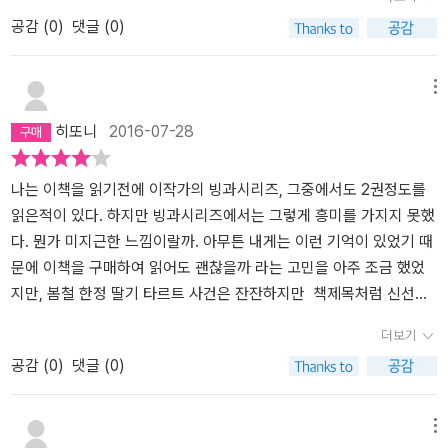
조금씩 바꿔준 엄청난 보물이였고 나는 우연히 찾은 보물을 연 것이
공감 (
0
)
댓글 (0)
다. 정말 재미있게 읽었고 여기에 나오는 문제상황도 같이 생각하면
서 읽은 것 같다. 이 책을 다른 사람에게 추천 해주고 싶을 정도이다.
그럼 여기서 나의 느낌을 마쳐야 겠다. 그럼 안뇽☆
메뉴
히또니
2016-07-28
나는 이책을 읽기전에 이작가의 빙과시리즈, 그중에서도 2권정도를
읽은적이 있다. 하지만 빙과시리즈에서는 그렇게 흥미를 가지지 못했
다. 뭔가 미지근한 느낌이랄까. 아무튼 내게는 이런 기억이 있었기 때
문에 이책을 구매하여 읽어도 괜찮을까 라는 고민을 아주 조금 했었
지만, 봄철 한정 딸기 타르트 사건은 잔잔하지만 책제목처럼 신선하
고 가벼운 크림과 그위에 산뜻하고 달콤한 딸기 디저트를 먹는 느낌
더보기
이 든다. 분명 큰 사건이나 스릴러는 없지만 산책하듯이 가볍고 봄비
공감 (
0
)
댓글 (0)
같은 느낌의 책을 읽고 싶다면 딱이다. 그리고 책 내용과 상관없이 예
쁜표지는 눈을 즐겁게 해준다.
메뉴