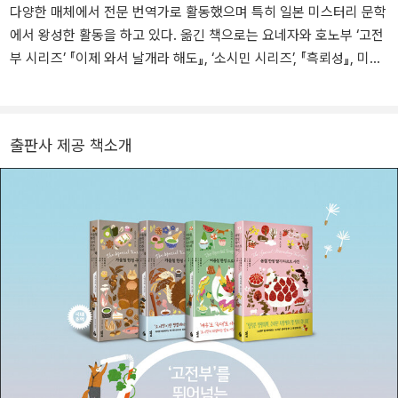
본격 미스터리 『인사이트 밀』로 제8회 본격 미스터리 대상 후보, 다
다양한 매체에서 전문 번역가로 활동했으며 특히 일본 미스터리 문학
섯 개의 리들 스토리 『추상오단장』으로 제63회 일본 추리작가협회상
에서 왕성한 활동을 하고 있다. 옮긴 책으로는 요네자와 호노부 ‘고전
후보와 제10회 본격 미스터리 대상 후보에 올랐다. 판타지와 본격 미
부 시리즈’ 『이제 와서 날개라 해도』, ‘소시민 시리즈’, 『흑뢰성』, 미나
스터리가 절묘하게 어우러진 『부러진 용골』로 제64회 일본 추리작가
토 가나에 『고백』, 『인간 표본』, 야마시로 아사코 『엠브리오 기담』, 아
협회상을 수상하였다. 2014년 출간된 『야경』은 제27회 야마모토 슈
리스가와 아리스 『쌍두의 악마』, 야마구치 마사야 『살아 있는 시체의
고로상을 수상했고 나오키상 후보에 올랐다. 또한 이 작품은 ‘이 미스
죽음』, 사사키 조 『경관의 피』, 오구리 무시타로 『흑사관 살인사건』,
터리가 대단하다!’, ‘미스터리가 읽고 싶다’, ‘《주간분슌》 미스터리 베
출판사 제공 책소개
히가시노 게이고 『가공범』 등이 있다.
스트 10’ 일본 부문 1위에 올라 사상 최초로 미스터리 3관왕을 달성했
는데, 2015년에는 『왕과 서커스』로 이 년 연속 동일 부문 3관왕을 달
성해 작품성과 대중성을 고루 갖춘 미스터리 제왕임을 공고히 했다.
2016년 역시 『진실의 10미터 앞』으로 ‘미스터리가 읽고 싶다’ 1위,
‘《주간분슌》 미스터리 베스트 10’ 2위를 비롯, 각종 미스터리 랭킹에
서 상위권을 차지했다. 2021년에는 『흑뢰성』으로 제12회 야마다 후
타로상을, 다음 해에는 제166회 나오키상을 수상했다. 그 외의 작품
으로 『보틀넥』, 『리커시블』, 『안녕 요정』, 『개는 어디에』, 『덧없는 양
들의 축연』, 『가연물』, 『요네자와야 책방(米澤屋書店)』 등이 있다.