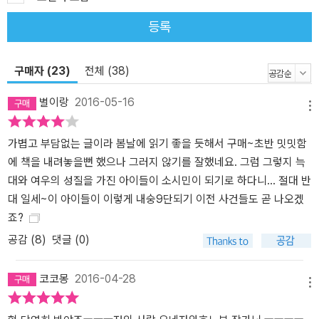
민’에게는 호재가 아니라 할 수 없다. 더불어 『봄철 한정 딸기 타르트
등록
사건』에 수록되어 있는 다섯 가지의 수수께끼 중에는 콜린 덱스터의
『우드스톡으로 가는 마지막 버스』와 해리 케멜먼의 단편 「9마일은 너
구매자 (23)
전체 (38)
무 멀다」를 떠올리게 하는 작품도 있다. 「맛있는 코코아를 타는 법」은
「9마일은 너무 멀다」을 염두에 두고 집필한 실험적인 작품이며, 「고독
별이랑
2016-05-16
한 늑대의 마음」은 케멜먼에게 경의를 바치는 작품이다. 또한 「고독한
메뉴
늑대의 마음」에서 고바토가 “이 확률은 몇 퍼센트”, “이건 몇 퍼센
가볍고 부담없는 글이라 봄날에 읽기 좋을 듯해서 구매~초반 밋밋함
트”라고 하며 전제조건을 상대방에게 납득시키는 장면은 콜린 덱스
에 책을 내려놓을뻔 했으나 그러지 않기를 잘했네요. 그럼 그렇지 늑
터의 『우드스톡으로 가는 마지막 버스』를 오마주한 것으로 『봄철 한
대와 여우의 성질을 가진 아이들이 소시민이 되기로 하다니... 절대 반
정 딸기 타르트 사건』의 미스터리를 더욱 풍성하게 만들고 있다.
대 일세~이 아이들이 이렇게 내숭9단되기 이전 사건들도 곧 나오겠
죠?
공감 (
8
)
댓글 (0)
코코몽
2016-04-28
메뉴