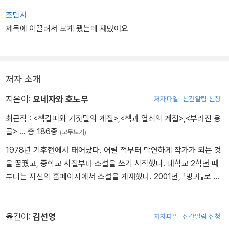
조민서
제목에 이끌려서 보게 됐는데 재밌어요
저자 소개
지은이:
요네자와 호노부
저자파일
신간알림 신청
최근작 :
<책갈피와 거짓말의 계절>
,
<책과 열쇠의 계절>
,
<부러진 용
골>
… 총 186종
(모두보기)
1978년 기후현에서 태어났다. 어릴 적부터 막연하게 작가가 되는 것
을 꿈꿨고, 중학교 시절부터 소설을 쓰기 시작했다. 대학교 2학년 때
부터는 자신의 홈페이지에서 소설을 게재했다. 2001년, 『빙과』로 제
5회 가도카와학원 소설 대상 장려상(영 미스터리&호러 부문)을 수상
하며 데뷔했다. 졸업 후에도 이 년간 기후의 서점에서 근무하며 글을
쓰다가 도쿄로 나오면서 전업 작가가 된다. 클로즈드 서클을 그린 신
옮긴이:
김선영
저자파일
신간알림 신청