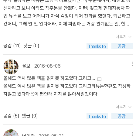
두가 열광하는 이유는 조금씩 다르겠지만. 책 주문해야지, 해놓고 정
어찌 보면 시시한 미스터리에 실망할 수도 있다. 소시민 되기에는 결
양이 스티커 2장이 함께 따라 온다. 남씨의 <고양이처럼 아님 말고>
신차리고 보니 아직도 책주문을 안했다. 이런! 엊그제 현대자동차 파
국 실패한 2인조가 진짜 사소한 것들까지 파헤친다. 사건 해결이랄까
는 어떨까? '하기 싫은 건 안 한다. 하고 싶은 건 꼭 한다. 이것이 바로
업 뉴스를 보고 어머니가 자식 걱정이 되어 전화를 했댄다. 퇴근하고
추리를 전담하다시피 하는 고바토가 아닌 오사나이의 매력은 마지막
고양이가 사는 법' 어제 만난 분과 고양이 이야기를 오래 오래 했다.
갔더니, 그래 별 일 없다더라. 이제 파업하는 거랑 관계없는 일, 한다
에 등장한다. 달다구리에 대한 사랑스런 애착이나 수수한 듯 귀여운
한 마리 한 마리 너무나 다른 고양이 성격, 나이 들어 가는 첫째 고양
고. 한 때 민노총에 있어서 파업 소식만 들리면 서울로 전화를 해대곤
외모에 대한 이미지로 오사나이 캐릭터가 쭉 이어져 오다가 끝에야
이, 고양이 병원 이야기, 이 아이는 어떻고, 저 아이는 어떻고 하면서
더보기
하던 어머니가 이제 그곳에서 나왔다고 그래도 걱정이 되는지 간혹
그녀의 복수에 대한 집착이 분출된다.책을 쭉 읽으며 고바토, 오사나
질리지도 않고, 계속 할 수 있는 고양이 이야기들 <고양이님, 저랑 살
공감 (
11
)
댓글 (0)
흉흉하다고 생각되는 뉴스를 보게 되면 안부전화를 하는 모양이다.
이의 소시민이 되기를 희망하는 부질없는 집착이 귀엽게 느껴지기도
만하신가요?> 는 고양이가 선택한 수의사 집사 이야기이다. 사람도
별 생각없이 집에 들어갔다가 엉뚱한 안부소식을 전해들었는데. 시위
했다. 아무래도 ｀소시민 시리즈｀는 비슷한 구조나 이야기의 연장이
개 사람, 고양이 사람 있듯이, 수의사들도 개의사, 고양이 의사 있다.
니 파업이니.. 라는 소식은 둘째치고. 이제 더 이상 '죽음'은 없으리라
될텐데 부리나케 찾아 읽고싶은 마음까지는 안든다. 그럼에도 고바토
울보
2016-08-06
메뉴
개의사가 고양이 의사 흉 봄. 고양이 의사들은 고양이 얘기 나오면 막
생각했던게 언제였을까. 내가 학교를 다닐때만 해도 민주화투쟁을 한
와 오사나이는 아기자기하게 보는 맛이 있는 콤비이다.
말이 진짜 많고 어쩌고 저쩌고 하면서. 의사들도 전문 분야라던가 경
올해도 역시 많은 책을 읽지못 하고있다.그리고...
다며 날마다 시위가 있었지만, 이제 그런 세상은 가고. 21세기를 맞아
험 많은 것 외에도 더 선호..랄까, 더 애정 가고 본인이랑 맞는 동물이
올해도 역시 많은 책을 읽지못 하고있다.그리고리뷰는한편도 작성하
사람답게 사는 살기좋은 세상이 올꺼라고 희망을 가졌었던 것...도 까
있는 것 같다. 말로가 다니는 집 앞 동물병원 원장님은 개의사인데,
지않고 있다마음이 편안해 지지를 않아서일것이다
마득한 과거의 헛된 꿈이 되어버린것일까.십이국기,를 보니, 비도 내
(고양이 경험도 많음) 그러다보니 고양이 행동학에도 관심 많아 종종
리고. 괜한 생각에 빠졌어.... 엘릭시르 책을 한 권 더 사면 포스터를
이야기해주시곤 한다. 이 수의사분이 예전에 인터넷에 떠돌던 그 수
더보기
얻을 수 있다는데.예전이었다면 포스터를 위해 책 한 권을 더 구입했
의사분인지 모르겠다만,(아님), 고양이가 간혹 집사를 정해 눌러 앉는
공감 (
5
)
댓글 (0)
겠지만. 책을 살펴보니, 반 이상 갖고 있고 또 반은 그닥 관심이 없는
다. 사무실까지 들어와 눌러 앉아 버린 이야기를 썼는데, 마지막에, 아
책이고. 내 취향이 아닌 책의 표지는 셜록을 사는 걸 망설이게 하고 있
제 직업은 수의사입니다. 했던 것. 예판으로 선물 받아 엊그제 도착했
고. 미스테리아는 다 있고. - 앗, 아니. 중간에 한번 늦게 산다고 하다
메뉴