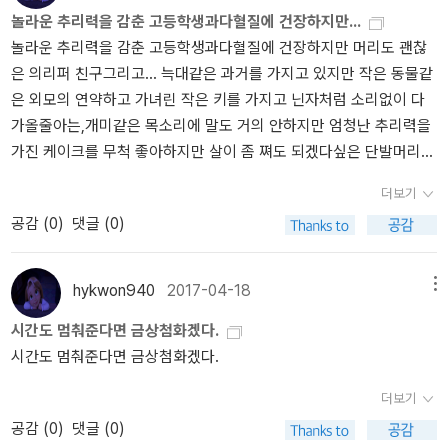
은 일단 박스만 옮겨놓고 2차 정리 예정. .... 로맨스 소설은 최
걸 보면 그럭저럭 인기는 있었나 보다. 원작은 스마트폰 보급 이전이
놀라운 추리력을 감춘 고등학생과다혈질에 건장하지만...
들부터 모아본다. <밤은 짧아, 걸어 이 아가씨야>의 모리미 도미히코
후 보루. 정리할 엄두가.
라서 영상에서 등장인물들이 스마트폰을 사용하는 모습이 낯설었는
놀라운 추리력을 감춘 고등학생과다혈질에 건장하지만 머리도 괜찮
의 신간이다. '미묘한 심리 묘사를 유지하면서 여행과 열차, 그리고 괴
데 사건의 내용을 잘 각색했다.도지마 겐고p.24 ˝어이, 거기 너.˝ 또
은 의리퍼 친구그리고... 늑대같은 과거를 가지고 있지만 작은 동물같
이한 경험담을 주제로 여름밤에 읽기 좋은 서늘하고 오싹한 세계를
누가 불러세웠다. 굵은 목소리, 이번에는 제법 거칠다. 오사나이가 일
은 외모의 연약하고 가녀린 작은 키를 가지고 닌자처럼 소리없이 다
펼치고 있다.' 첫번째 밤에서 마지막 밤(다섯번째 밤)까지 다섯개의
순 몸을 움찔 굳혔다. 나도 솔직히 깜짝 놀랐다. 이런 곳에서 갑자기
가올줄아는,개미같은 목소리에 말도 거의 안하지만 엄청난 추리력을
단편이 나온 276페이지의 단편집 히가시노 게이고의 <위험한 비너
‘너‘라고 불릴 줄은 몰랐다. 일단은 고분고분하게 뒤를 돌아보았다. 거
가진 케이크를 무척 좋아하지만 살이 좀 쪄도 되겠다싶은 단발머리
스>는 예판중이다. (7월 3일 출고) '동물병원 수의사 데시마 하쿠로
기에는 목소리에 걸맞게 거친 인상의 남자가 서 있었다. 어깨는 떡 벌
소녀.예예 아주 훌륭한 캐릭터 설정이었습니다.너무 신선해서 놀랍군
에게 낯선 여자의 전화가 걸려온다. 여자가 전해온 것은 몇 년째 왕래
어지고 키만 해도 나보다 휠씬 크다. 여기에 있다는 건 나하고 같은 나
더보기
요.
가 없던, 이복 동생 야가미 아키토가 행방불명되었다는 소식. 가족들
이, 그렇다면 오사나이하고도 같은 나이일 텐데 두 사람을 나란히 두
공감 (
0
)
댓글 (0)
모르게 아키토와 결혼식을 올렸다고 말하는 여자 가에데는 남편이 없
고 사진을 찍는다면 영양 상태에 따른 발육 차이‘라는 설명을 붙여 자
는 상황에서 도움이 필요하다고 매달린다..' 히가시노 게이고인데 뭐,
료로 쓸 수 있을 것 같다. 그렇지 않아도 각진 얼굴인데 옆머리를 짧게
최소한 재미는 있겠지. 이렇게 작품이 많이 소개되고, '최소한 재미는
쳐서 머리 전체가 사각으로 보였다. 나는 그를 보고 연기가 아닌 진심
hykwon940
2017-04-18
메뉴
있겠지' 정도의 기대치를 가질 수 있는 작가는 히가시노 게이고 말고
으로 환한 웃음을 지었다.원작의 묘사로 내가 생각했던 목소리보다
시간도 멈춰준다면 금상첨화겠다.
는 별로 떠오르지 않는다. (내가 히가시노 게이고의 팬이 아님에도 불
너무 성인 남자 목소리(꽤나 멋있는)가 들려서 어색하게 느껴졌다. 애
시간도 멈춰준다면 금상첨화겠다.
구하고) <레베카>의 대프니 듀 모리에의 1951년 작품인 <나의 사촌
니메이션에서 2인칭은 お前(오마에), 원작은 확인 못함. 나에게는 주
레이첼>이다. 책소개 읽다보니 레베카만 알았는데, 듀 모리에의 작품
인공 콤비보다 기억에 남는 캐릭터가 되어버렸다. 사실상 이 작품의
더보기
이 꽤 많이 소개되어 있다. 레이첼 바이스! 주연으로 영화로도 나오는
레스트레이드 경감 포지션.저자 - 米澤穂信(1978-)원서 - 春期限
공감 (
0
)
댓글 (0)
듯. '타국에서 의문의 죽음을 맞은 한 남자와 그의 아름다운 미망인 레
定いちごタルト事件(2004)구판 - 봄철 딸기 타르트 사건(2007)