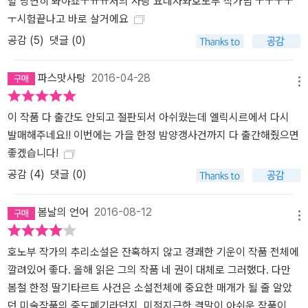
헐 당연히 봐야죠ㅜㅠㅠ저의 사랑 요네자와호노부 작가님 ㅜㅜㅜㅜ
ㅜ시험끝나고 바로 살거에요
공감 (
5
)
댓글 (0)
파스맛사탕
2016-04-28
메뉴
이 작품 다 출간도 안되고 절판되서 아쉬웠는데 엘릭시르에서 다시
발매해주네요!! 이번에는 가을 한정 밤양갱사건까지 다 출간해줬으면
좋겠습니다!
공감 (
4
)
댓글 (0)
봄날의 언어
2016-08-12
메뉴
호노부 작가의 추리소설은 잔혹하지 않고 경쾌한 기운이 작품 전체에
깔려있어 좋다. 올해 읽은 그의 작품 네 권이 대체로 그러했다. 다만
봄철 한정 딸기타르트 사건은 소설전체에 중요한 매개가 될 줄 알았
던 미술작품의 중도폐기라던지, 미적지근한 결말이 아쉬운 작품이