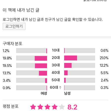
우하게 된다. 일상 미스터리는 일상의 사건에서 관찰자가 수수께끼를
발견함으로써 ‘일상의 미스터리’로 성립하게 된다. 사건이 탐정을 찾
이 책에 내가 남긴 글
아오는 것이 아니라 탐정이 사건을 발굴해내는 것이다. ‘소시민’ 시리
로그인하면 내가 남긴 글과 친구가 남긴 글을 확인할 수 있습니다.
즈는 ‘일상의 수수께끼를 푸는’ 것이 주가 되는 본격 미스터리, 혹은
로그인하기
일상 미스터리에 해당하는데, 그 수수께끼를 해결하는 탐정 역은 고
바토가 역임한다. 하지만 고바토가 소시민을 지향하게 된 트라우마가
바로 ‘수수께끼를 푸는’ 행위에 기인하기에 소시민을 지향하는 자세와
구매자 분포
수수께끼에 끌리는 본성, 그리고 장르적 특색이 이율배반적으로 그려
10대
0.6%
1.2%
진다. ‘고전부’ 시리즈와 ‘소시민’ 시리즈 ‘소시민’ 시리즈를 이끌고 있
20대
21.0%
19.8%
는 고바토 조고로의 대척점에 있는 인물로 ‘고전부’ 시리즈의 오레키
30대
12.2%
19.5%
호타로를 들 수 있다. 에너지 절약주의자를 표방하며 “하지 않아도 될
40대
5.5%
일을 안 한다, 해야 하는 일은 간략하게”가 신조인 호타로 역시 추리
13.1%
를 피로하게 될 상황을 피하려 하는 고바토와 마찬가지로 추리를 기
50대
2.4%
3.4%
피한다. 하지만 호타로의 추리 기제인 지탄다와 고바토의 소시민 콤
60대
0.3%
0.9%
비 오사나이를 비교하자면 이야기는 다르다. 고전부 시리즈의 경우,
여성
남성
노력을 들이지 않으려 하는 호타로를 호기심이 넘치는 소녀 지탄다가
추리를 할 수밖에 없는 상황으로 몰고 가지만, 소시민 시리즈의 경우,
8.2
평점 분포