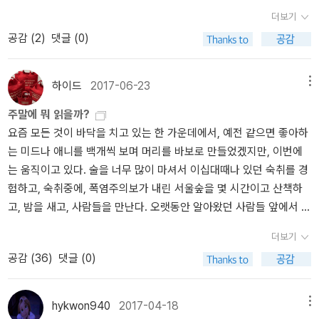
<마스터스 오브 로마> 세트로 22권. 옮긴 책장에서 지분이 제일
의 꿈을 이루자고 맹세했어. 다만 오사나이가 버리려 했던 건 영악함
더보기
높은 책.전권 다 읽지도 못함. 읽다가 중단했는데 다른 글만 열심히
이 아니야.˝ 주위를 살폈다. 오사나이는 소리도 없이 뒤에 나타난다.
공감 (
2
)
댓글 (0)
파고 있다. <가가 형사 시리즈> 쪼기~ 맨아래 자리 차지한
괜찮다, 없다. 그래도 목소리를 낮추었다. ˝내가 옛날에 여우였다면,
'히가시노 게이고' 모음. 제법 책장 지분율 높다. 나는 이 시리즈 구
오사나이는 늑대였어.˝p.293 ˝버릇은 하루아침에 못 고쳐. 바로 완벽
판을 소장중, 개정판 세트 묶음이 더 깔끔하네. 내가 뽑은 작가의
해지려 하다니 우리가 너무 성급했어. 노력하자. 포기하지 말고 느긋
하이드
2017-06-23
메뉴
최고 작품 [백야행]. 이후 <가가 형사 시리즈>로 빠져들어서 선호하
하게 가자고.˝ 우리는 체념과 의례적 무관심을 마음속에 키우며 언젠
주말에 뭐 읽을까?
는 작가로 신간 출간되면 무작정 구매하고 읽고.... 그리고. 현재. 그
가 거머쥘 것이다, 소시민의 별을.분류(교보문고)소설 > 일본소설 >
요즘 모든 것이 바닥을 치고 있는 한 가운데에서, 예전 같으면 좋아하
의 작품중 나의 공감지수도 서서히 바뀌어서 이제는 범죄 사건 추리
미스터리/스릴러소설기록2026.03.27(金) (1판 2쇄)노다.한 줄여우
는 미드나 애니를 백개씩 보며 머리를 바보로 만들었겠지만, 이번에
물 보다는, 좀더 인간의 내면에 치중한 글이 더 좋아진다. [나미야 잡
와 늑대의 시간오탈자 (1판 2쇄)고독한 늑대의 마음 → 여우와 늑대
는 움직이고 있다. 술을 너무 많이 마셔서 이십대때나 있던 숙취를 경
화점의 기적] [인어어가 잠든 집] [녹나무의 파수꾼] 등등. 스님의
의 마음狐狼の心(코로노코고로). 狐狼(코로)는 1차적으로 ‘여우와
험하고, 숙취중에, 폭염주의보가 내린 서울숲을 몇 시간이고 산책하
산문집을 읽으면 조금더 정화될까 싶어 부지런히 날랐던 글들 역시
늑대‘, 파생적으로 ‘교활하고 해를 꾀하는 자‘라는 뜻이지만, 여기서는
고, 밤을 새고, 사람들을 만난다. 오랫동안 알아왔던 사람들 앞에서 내
작은 방에 있는 이 책장속 지분율이 있다. 다른 건 모르겠고,
전자의 의미로 사용되었다. 즉 영악하고 참견하기 좋아하는 여우 ‘고
상황을 최대한 얘기하려 애쓰고, 나도 몰랐던 나에 대해서, 그들에 대
나의 시간의 축이 조금씩 움직이며 새삼스레 그가 ' 말 빚을 졌다 '고
바토‘와 집념이 강해 복수를 좋아하는 늑대 ‘오사나이‘를 가리킨다. 정
더보기
해서 이야기를 듣는다. 미안한 마음과 고마운 마음이 마구 엉키고, 열
한 말은 약간씩 이해 해가고 있다. 너무 많은 말들 속에 간혹 멀미
발판은 狐(여우 호)를 孤(외로울 고)로 오독하여 ‘고독한 늑대의 마
공감 (
36
)
댓글 (0)
심히 생각하고, 움직여 보려고 한다. to do list 보다는 done list 를
가 일기에.... 가볍게 읽는 글이 더 좋아지면서 은근슬쩍 마니아가
음‘으로 오역하였다.확장소시민 시리즈 - 칸베 마모루(2024)빙과를
만들어서, 오늘 내가 한 일들을 적어나갈 것이다. 그런 의미에서 신간
되어버린 '요네자와 호노부' 작품도 정리 후 보니까. 역시나 한자리
기대하고 봤으면 실망일 테지만 캐릭터 디자인과 영상은 잘 뽑혔다.
마실도 부지런히 할꺼야. 책이 있어서 얼마나 다행인가. 지금 슬퍼 하
떡~하니 차지하고 있구나. 라이트 노벨 . 그리고, 만화책
그럼에도 빙과와 비교당할 수밖에 없는 운명이다. 2기가 바로 확정된
hykwon940
2017-04-18
메뉴
는 우리 모두에게.. 그리고, 나는 고양이도 있다! 여름이니깐 추리소설