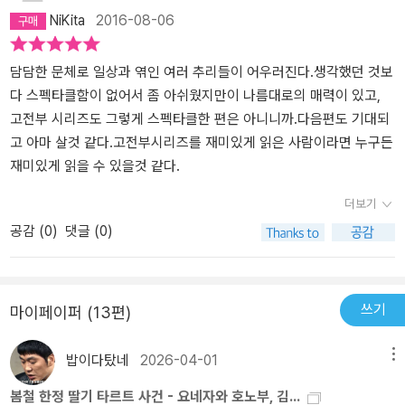
NiKita
2016-08-06
담담한 문체로 일상과 엮인 여러 추리들이 어우러진다.생각했던 것보
다 스펙타클함이 없어서 좀 아쉬웠지만이 나름대로의 매력이 있고,
고전부 시리즈도 그렇게 스펙타클한 편은 아니니까.다음편도 기대되
고 아마 살것 같다.고전부시리즈를 재미있게 읽은 사람이라면 누구든
재미있게 읽을 수 있을것 같다.
더보기
공감 (
0
)
댓글 (0)
쓰기
마이페이퍼 (13편)
밥이다탔네
2026-04-01
메뉴
봄철 한정 딸기 타르트 사건 - 요네자와 호노부, 김...