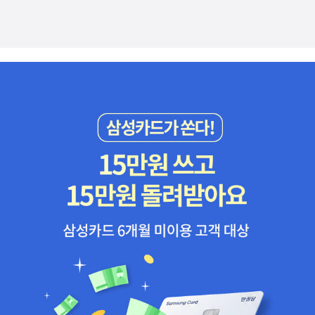
지않은 소녀의 불안함이 이야기속으로 빠져들게했던 내게는 매력있
는 글. http://blog.aladin.co.kr/777888186/8561970 [봄철 한
정 딸기 타르트 사건] 요네자와 호노부.<빙과 시리즈>로 살랑 살랑하
니 가벼운 추리물이 좋아서 작가의 또 다른 <소시민 시리즈>를 주저
없이 선택.초반 자꾸 자신을 숨기려들고 소극적인 고바토와 오사나이
가 매력없고, 스토리도 너무 밋밋해 잠깐 구매를 후회 했었으나, 에피
소드가 추가되면서 살짝 보이는 이 아이들의 본바탕에 ' 왠 내숭~' 이
러면서 읽고있는 나를 발견. 과연 녹록하지 않은 이들이 '소시민' 속
에 묻어지낼수 있을런지~? 절대 아닐올씨다~ 과연 이들이 의도
한대로 '소시민'의 생활에 만족할까? 오사나이 스스로도 알고있듯
집념과 오기가 있는데, 가능할려나~ 거봐요~ 아무리 억누르려해도
본성은 저절로 흘러나오는 걸~ [오만과 편견]제인 오스틴 [자
기만의 방]버지니아 울프 [폭풍의 언덕]에밀리 브론테민음사에서
콜라보 에디션으로 내놓은 여성작가 3인방의 고전. 말이 필요없는
스테디셀러지만, 약간의 변화로 소장욕을 자극.[자기만의 방]은 익히
들어봤지만 미쳐 넘겨보지 못한 글인데 이번에 내꺼로~ 무라카미
하루키 [또하나의 재즈 에세이]작가 이름은 보지도 않고, 누군가의 재
즈 감상평인가 라는 단순한 의문으로 중고 구매해놓고 이제서야 읽었