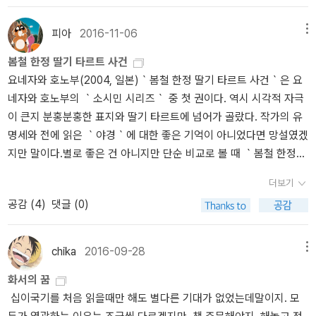
이첼, 그리고 레이첼을 살인범으로 의심하고 증오하면서도 서서히 그
녀에게 빠져드는 젊은 상속자 필립의 이야기를 그렸다. 600페이지
피아
2016-11-06
메뉴
가량 된다. 기타무라 가오루의 일상 미스터리 엔시 씨와 나 시리즈
봄철 한정 딸기 타르트 사건
<하늘을 나는 말>과 <밤의 매미> 단편집이고, 시리즈 주인공인 '엔시
요네자와 호노부(2004, 일본)｀봄철 한정 딸기 타르트 사건｀은 요
씨'는 라쿠고 예능인, 화자인 '나'는 문학과 라쿠고를 사랑하는 국문과
네자와 호노부의 ｀소시민 시리즈｀ 중 첫 권이다. 역시 시각적 자극
학생이다. '나'가 수수께끼 던지면 '엔시 씨'가 해결. 와 - 많이 나왔
이 큰지 분홍분홍한 표지와 딸기 타르트에 넘어가 골랐다. 작가의 유
다. 요즘 잠을 못 자고, 쪽잠으로 연명하다 보니(언제는 아니었나;;)
명세와 전에 읽은 ｀야경｀에 대한 좋은 기억이 아니었다면 망설였겠
졸렵다. 커피 타와야지. 요즘 같은 날씨와 컨디션에 일상 미스터리가
지만 말이다.별로 좋은 건 아니지만 단순 비교로 볼 때 ｀봄철 한정
딱 일 것 같다. 서양에서 코지 미스터리라고 하는 것이 아마도 일본에
딸기 타르트 사건｀보다 ｀야경｀의 손을 들고 싶다. 학원 청춘 미스
서 나온 '일상 미스터리'일 것 같다. 나는 역시 '일상 미스터리' 쪽이 재
더보기
터리라는 장르의 특성을 받아들이기에 이제 나이가 들었나. 고등학생
미있다. 요네자와 호노부도 아직 못 읽은 것, 재미있었던 것 다시 읽어
공감 (
4
)
댓글 (0)
이 된 고바토와 오사나이 콤비가 소설의 주인공이다. 연인은 아니지
보고 싶고.. 저, 계절 디저트 시리즈는 하나도 못 읽었고, 빙과 시리즈
만 그보다 끈끈한 유대가 있는 독특한 관계이다. 일명 소시민 되기 프
는 무척 재미있고, 지금 다시 읽고 싶은건 <추상오단장>이나 <덧없
로젝트쯤 되려나. 추리를 맡는 고바토와 달달한 디저트를 사랑하는
는 양들의 축전> 이네. 이새벽 <고양이 그림일기> 이 책 좋다. 거친
chika
2016-09-28
메뉴
쪼꼬미 오사나이는 집념과 끈질김이라는 공통 사항을 숨기며 조용히
듯 자유로운 흑백의 그림도 좋고, 뛰엄뛰엄 쓰고 그리는 제목 그대로
화서의 꿈
고등학교를 다니려 한다. 미스터리물이니 추리할 일이야 시시각각 생
'그림일기'라 좋다. 산책냥과 마당냥이인 것이 신경 쓰이긴 하지만, 사
십이국기를 처음 읽을때만 해도 별다른 기대가 없었는데말이지. 모
긴다. 다만 잃어버린 물건 찾기나 맛있는 코코아 타는 방법 추리같은
람은 사람이 할 수 있는 일을 할 수 있는 만큼 하는거니깐. 귀여운 고