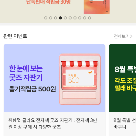
관련 이벤트
전체보기
취향껏 골라요 전자책 굿즈 자판기 : 전자책 3만
8월 특별 선
원 이상 구매 시 다양한 굿즈
바구니