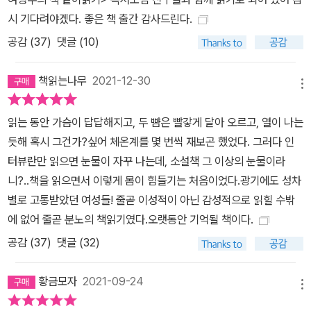
리 어머니들, 할머니들, 증조・고조할머니들은 우리가 패배했거나 혹
시 기다려야겠다. 좋은 책 출간 감사드린다.
은 결코 싸워본 적도 없는 전쟁이 무엇이었는지, 우리의 패배가 얼마
공감 (
37
)
댓글 (10)
나 전면적이었는지, 종교와 광기와 불감증에 대해 우리가 얼마나 애
통해야 하는지에 대해 왜 우리가 이해할 만하게 말해주지 않았을까?
책읽는나무
2021-12-30
우리 어머니들은 강간과 근친상간과 매춘과 우리 자신을 위한 쾌락의
메뉴
부재 등에 관해 왜 그토록 침묵했을까? 우리 어머니들은 그렇게 많은
단어들을 가지고 있었으면서 왜 우리에게 여주인공을 말해주지 않았
읽는 동안 가슴이 답답해지고, 두 뺨은 빨갛게 달아 오르고, 열이 나는
으며 페미니스트들과 여성 참정권론자들과 아마존과 위대한 어머니
듯해 혹시 그건가?싶어 체온계를 몇 번씩 재보곤 했었다. 그러다 인
들에 관해 말해주지 않았을까? _필리스 체슬러 체슬러는 여성은 언제
터뷰란만 읽으면 눈물이 자꾸 나는데, 소설책 그 이상의 눈물이라
나 전쟁을 치러왔다고, 그리고 그런 전쟁에서 여성은 언제나 패자였
니?..책을 읽으면서 이렇게 몸이 힘들기는 처음이었다.광기에도 성차
다고 말한다. 여성들이 이런 사실을 거의 눈치채지 못한 것은 남성이
별로 고통받았던 여성들! 줄곧 이성적이 아닌 감성적으로 읽힐 수밖
‘승리’를 당연한 것으로 여긴 반면 여성은 ‘패배’를 당연한 것으로 여
에 없어 줄곧 분노의 책읽기였다.오랫동안 기억될 책이다.
기고 살아왔기 때문이다. 여성들이 여태껏 당연한 것으로 받아들여왔
공감 (
37
)
댓글 (32)
던 것에 의문을 제기하거나 그것을 변화시키려고 할 때 여성이 이미
치르고 있었던 성별 전쟁의 비전은 좀 더 확실해질 것이라고 체슬러
황금모자
2021-09-24
메뉴
는 강조한다. 여성의 심리적인 정체성은 자신의 생존과 자기인식에