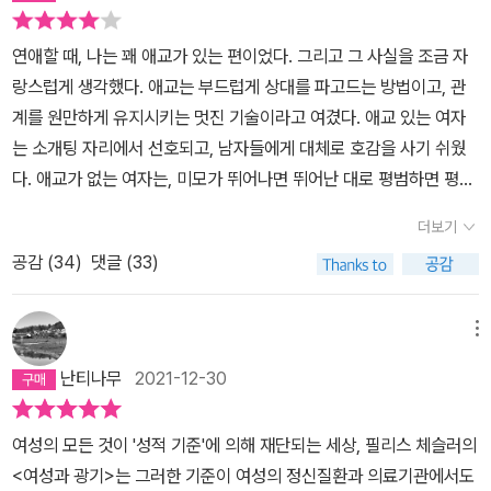
도움이나 희생을 보다 쉽게 기대하고 요구하는 경향이 있다. 객관적
으로 볼 때 그런 기대가 비교적 안전하고 성공 확률이 높다. (501
연애할 때, 나는 꽤 애교가 있는 편이었다. 그리고 그 사실을 조금 자
쪽) 가부장제 사회에서 여성은 동지를 찾기 어렵다. 가장 가까운 여성
랑스럽게 생각했다. 애교는 부드럽게 상대를 파고드는 방법이고, 관
인 어머니가 가부장제의 신념을 내면화한 경우 여성은 아버지, 오빠
계를 원만하게 유지시키는 멋진 기술이라고 여겼다. 애교 있는 여자
같은 남성들뿐 아니라, 여성인 어머니에게도 억압의 대상이 된다. 어
는 소개팅 자리에서 선호되고, 남자들에게 대체로 호감을 사기 쉬웠
머니를 통해 전해지는 가부장제 신념을 내면화한 여성은 결혼을 통해
다. 애교가 없는 여자는, 미모가 뛰어나면 뛰어난 대로 평범하면 평범
어머니가 되어 (어머니처럼) 가부장제의 일원이 된다. 아들을 빼앗긴
한 대로 박한 평가를 받았다(전자보다 후자가 더 심한 평가를 받은 건
(?) 시어머니는 말해 무엇하랴. 여적여의 신화를 신봉하는 게 남자만
더보기
물론이다). '남자는 여자 하기 나름'이라는 말이, 마치 여남관계에서-
은 아니다. 여자들도 그렇게 믿고 있다. 499쪽에서, 저자는 ‘페미니
공감 (
34
)
댓글 (33)
그것이 연애이든 결혼이든- 여성이 남성보다 (비록 배후 위치에 있는
즘이 ‘어머니들(motherhood)’과 ‘딸들(daughterhood)’이라는
그림자같은 것일지라도) 우위에 있다는 착각을 불러 일으켰다. 부드
단어보다 ‘자매들(sisterhood)’라는 단어를 선택함으로써 여성들 사
럽고 완곡한 태도로 남자를 (그 자신도 모르는 사이에) 지배하는 것-
메뉴
이의 위계 질서화된 장벽의 해체를 시도하고 그들 관계에 내제된 고
예컨대 어떤 고치고 싶은 습관이 있을 때 직접 이를 지적하기보다는
통을 반영한다고 주장했다. 자매애는 페미니즘 운동의 실천을 위해
난티나무
2021-12-30
폭풍칭찬으로 분위기를 좋게 만든 후 슬쩍 흘리듯 말하고, 좋은 행동
너무나 중요한 요소이다. 단일한 계급으로 통합되지 못했던 여성들에
이 나왔을 때 또 폭풍칭찬을 하는 식의 -이 현명한 태도라고 믿었
게, 자신만의 역사를 갖지 못한 여성들에게 ‘자매애’는 점진적이든 혹
여성의 모든 것이 '성적 기준'에 의해 재단되는 세상, 필리스 체슬러의
다. 그러나 지금의 나는 그것이 세련된 굴종의 방식일 뿐이라고 생각
은 혁명적이든 사회의 변화와 발전을 위해 절대적으로 필요한 요소이
<여성과 광기>는 그러한 기준이 여성의 정신질환과 의료기관에서도
한다. 부드럽고 완곡한 설득 방식은 관계를 원만하게 유지해주는 기