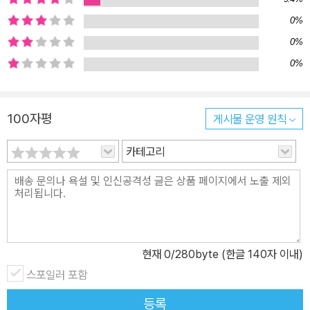
으로 작용해 어떻게 여성적인 행동으로 간주되는 것들—자기희생, 마
0%
조히즘, 생식과 관련한 나르시시즘, 동정적인 ‘모성성’, 의존성, 성적
소심함과 불감증, 성적 문란, 아버지 숭배—을 공고화하게 되었는지,
0%
더불어 어떻게 여성을 지나치게 혐오하고 평가 절하하게 되었는지 상
0%
세히 기술한다. 2장과 3장은 정신병원 입원과 심리치료 모두가 가족
안에서의 여성의 경험을 되풀이하거나 반영한다는 점을 보여준다. 의
100자평
게시물 운영 원칙
사들은 생물학적으로 결정된 여성의 비참함은 인간이나 성인의 영역
밖에 존재하는 것으로 여기고 대부분이 여성인 자기 환자들을 흔히
카테고리
한 인간으로보다는 ‘아내들’이나 ‘딸들’로 대하면서 치료한다. 정신건
강, 그리고 인간성에 관한 이중적인 기준—하나는 남성을 위한, 다른
하나는 여성을 위한—은 여성과 남성에 관한 대다수 이론(치료 과정)
을 비과학적으로 지배해왔다. 전통적이고 현대적인 임상 이론과 실천
은 3장에서 다룬다. 여성의 정신질환적 증후군(우울증이나 불감증
현재
0
/280byte (한글 140자 이내)
등), 남성의 정신질환적 증후군(알코올중독, 약물중독이나 반사회적
스포일러 포함
성격장애 등)을 포함해 우리가 광기라고 부르는 것(정신분열증)에 관
한 새로운 개념 정의, 혹은 이들 증후군에 대한 다소 다른 방식의 이해
등록