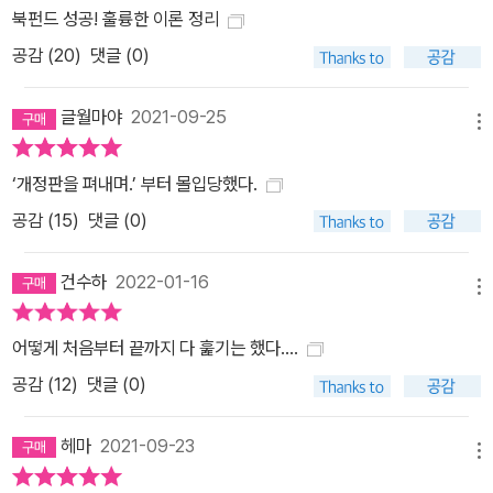
대한 관심사로부터 구축된다. 여성이 ‘마음의 지혜’를 저버리고 남성
북펀드 성공! 훌륭한 이론 정리
이 될 필요는 없다. 이는 ‘뒷받침’이라는 가장 중요한 힘을 여성 스스
공감 (
20
)
댓글 (0)
로와 서로에게로 전환시켜야지 자기희생의 지점으로 전환시킬 필요
가 없다는 의미이다. 여성은 다정하게 대하고 연민을 베풀고 타인의
글월마야
2021-09-25
감정을 살피는 일을 그만둘 이유가 없다. 여성은 먼저 자기 자신에게
메뉴
그리고 다른 여성들에게 부드럽게 대하고 연민을 느껴야 한다. 체슬
‘개정판을 펴내며.’ 부터 몰입당했다.
러는 여성은 세계를 ‘구하기’에 앞서, 남편과 아들을 ‘구하기’에 앞서,
공감 (
15
)
댓글 (0)
자기 자신과 딸을 ‘구하기’에 나서야 한다고 힘주어 말한다. 여성은 오
로지 배우자나 생물학적 자녀를 갈망하고, 보호하고, 보살피는 외골
건수하
2022-01-16
수의 무자비함을 자기보존과 자기계발에 집중하는 ‘무자비함’으로 바
메뉴
꾸어야 한다고 말한다.
어떻게 처음부터 끝까지 다 훑기는 했다….
공감 (
12
)
댓글 (0)
헤마
2021-09-23
메뉴