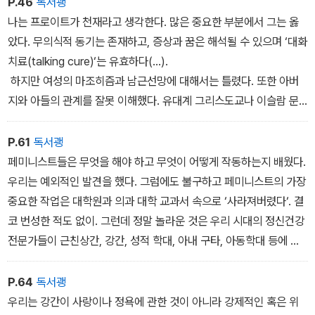
P.46
독서괭
적인 것, 즉 무의식적인 사건이나 집단적인 역사의 의미에 다가가거
나는 프로이트가 천재라고 생각한다. 많은 중요한 부분에서 그는 옳
나 접촉하려고 하지 않는다.
았다. 무의식적 동기는 존재하고, 증상과 꿈은 해석될 수 있으며 ‘대화
치료(talking cure)‘는 유효하다(...).
하지만 여성의 마조히즘과 남근선망에 대해서는 틀렸다. 또한 아버
지와 아들의 관계를 잘못 이해했다. 유대계 그리스도교나 이슬람 문
화에서 실제로나 심리적으로나 죽임을 당하는 쪽은 아들이지 아버지
가 아니다. 프로이트는 어머니와 딸의 관계를 이해하지 못했을 뿐 아
P.61
독서괭
니라 어머니와 아들의 관계도 이해하지 못했다. 천재 프로이트도 자
페미니스트들은 무엇을 해야 하고 무엇이 어떻게 작동하는지 배웠다.
기 시대의 가부장제를 초월하지 못했던 것이다. 누군들 자기 시대를
우리는 예외적인 발견을 했다. 그럼에도 불구하고 페미니스트의 가장
초월할 수 있겠는가!
중요한 작업은 대학원과 의과 대학 교과서 속으로 ‘사라져버렸다‘. 결
코 번성한 적도 없이. 그런데 정말 놀라운 것은 우리 시대의 정신건강
전문가들이 근친상간, 강간, 성적 학대, 아내 구타, 아동학대 등에 관
해 대학원이나 의과 대학 교과서가 아니라 페미니스트 의식화 그룹과
연구조사 그리고 풀뿌리 운동으로부터 배운다는 사실이다. 우리는 다
P.64
독서괭
름 아닌 피해자들로부터 배웠다. 피해자들은 정신분석학이 아니라 페
우리는 강간이 사랑이나 정욕에 관한 것이 아니라 강제적인 혹은 위