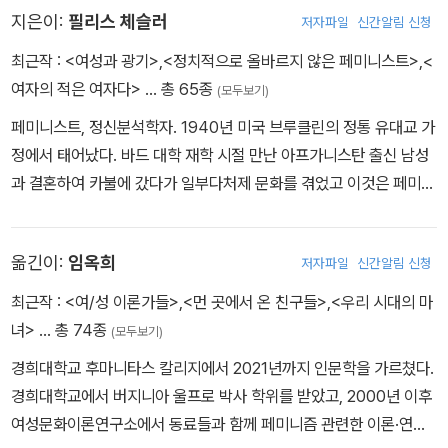
지은이:
필리스 체슬러
저자파일
신간알림 신청
최근작 :
<여성과 광기>
,
<정치적으로 올바르지 않은 페미니스트>
,
<
여자의 적은 여자다>
… 총 65종
(모두보기)
페미니스트, 정신분석학자. 1940년 미국 브루클린의 정통 유대교 가
정에서 태어났다. 바드 대학 재학 시절 만난 아프가니스탄 출신 남성
과 결혼하여 카불에 갔다가 일부다처제 문화를 겪었고 이것은 페미니
스트로 각성하는 계기가 되었다. 카불에서 돌아온 후 페미니스트로
살면서 여성참정권을 위해 싸운 이들의 뒤를 이어 2세대 페미니즘의
옮긴이:
임옥희
저자파일
신간알림 신청
문을 열었다. 뉴욕 사회과학대학원을 거쳐 뉴욕의과대학에서 신경생
리학 펠로우십을 취득했으며, 『사이언스』에 논문을 발표한 후 1969
최근작 :
<여/성 이론가들>
,
<먼 곳에서 온 친구들>
,
<우리 시대의 마
년에 심리학 박사학위를 받았다. 1970년에 뉴욕시립대학 리치먼드
녀>
… 총 74종
(모두보기)
칼리지에 최초로 여성학 과정을 개설했고, 이후 여성학은 뉴욕시립대
경희대학교 후마니타스 칼리지에서 2021년까지 인문학을 가르쳤다.
산하의 모든 대학에서 정규 교육과정으로 공인되었다. 1969년에 여
경희대학교에서 버지니아 울프로 박사 학위를 받았고, 2000년 이후
성심리학회(Association for Women in Psychology)를, 1974
여성문화이론연구소에서 동료들과 함께 페미니즘 관련한 이론·연구·
년에 전국여성건강네트워크(National Women’s Health Networ