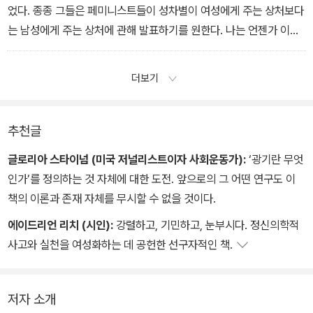
었다. 종종 그들은 페미니스트들이 성차별이 여성에게 주는 상처보다
는 남성에게 주는 상처에 관해 발표하기를 원한다. 나는 언젠가 이런
회의 자리에서 어느 흑인 남성 심리학자에게 물은 적이 있다. 흑인의
권력과 평등과 자결권에 관한 회의에서, 인종차별이 백인 인종차별주
더보기
의자들에게 얼마나 많은 상처를 주었는지를 이렇게나 크게 공감하면
서 곱씹을 일인지 생각해봤느냐고 말이다. 그러자 그는 웃었다.
내가 말하고 싶은 것은 페미니즘에 가장 공감하는 남성 전문가들조
추천글
차 가부장적인 남성처럼 행동한다는 사실이다.
글로리아 스타이넘 (미국 저널리스트이자 사회운동가):
‘광기란 무엇
인가’를 정의하는 것 자체에 대한 도전. 앞으로의 그 어떤 연구도 이
책의 이론과 존재 자체를 무시할 수 없을 것이다.
에이드리언 리치 (시인):
강렬하고, 기민하고, 눈부시다. 정신의학적
사고와 실천을 여성화하는 데 공헌한 선구자적인 책.
저자 소개