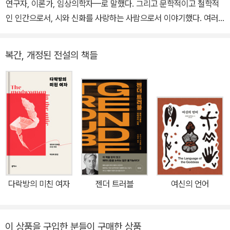
연구자, 이론가, 임상의학자—로 말했다. 그리고 문학적이고 철학적
인 인간으로서, 시와 신화를 사랑하는 사람으로서 이야기했다. 여러
분에게 이 책을 전하면서 나는 시간 여행을 하다 나쁜 소식을 가져온
전달자가 된 기분이 든다. 여러분이 이 책을 어떻게 받아들일지, 이 책
복간, 개정된 전설의 책들
으로 무엇을 하게 될지 궁금하다.” _필리스 체슬러 ● ‘여성’과 ‘정신
건강’에 관한 중요한 질문을 던진 최초의, 가장 중요한 단 하나의 작품
“강렬하고, 기민하고, 눈부시다. 정신의학적 사고와 실천을 여성화하
는 데 공헌한 선구자적인 책.” _에이드리언 리치 페미니스트이자 정
신분석학자 필리스 체슬러의 선구자적인 저서 『여성과 광기』는 197
2년 출간 당시 『뉴욕타임스 북 리뷰』 첫 페이지에 실린 최초의 페미
니스트 작품(에이드리언 리치의 리뷰)으로 기록되었으며 이후 전 세
계적으로 3백만 부 이상 팔렸고, 반세기 가까이 지난 지금까지도 놀
라울 정도로 시사적이다. 이 기념비적인 작품은 ‘여성’과 ‘정신건강’에
다락방의 미친 여자
젠더 트러블
여신의 언어
대한 중요한 질문을 처음으로 다루었고 이후 이 주제에 관한 가장 중
요한 단 하나의 작품으로 평가받고 있다. 정신의학계에 혁명을 가져
온 이 책에서 필리스 체슬러는 가부장제가 광기를 어떻게 정의하고
이 상품을 구입한 분들이 구매한 상품