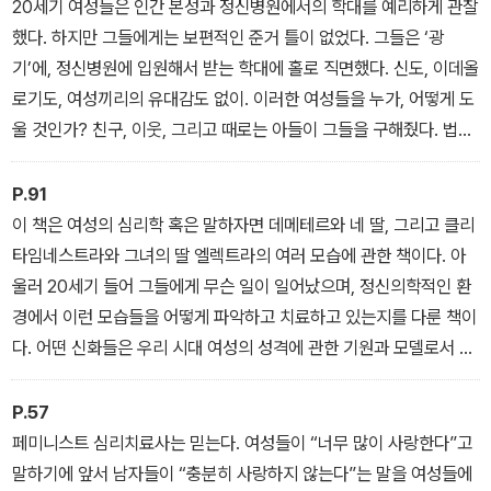
이제는 이 이야기가 그저 역사에 기록으로 남기를, 심지어 조금은 시
20세기 여성들은 인간 본성과 정신병원에서의 학대를 예리하게 관찰
대착오적인 기록으로 남기를 바랐습니다.”
했다. 하지만 그들에게는 보편적인 준거 틀이 없었다. 그들은 ‘광
그럼에도 나는 여전히 이 책이 계속해서 유용하게 읽힌다는 사실에,
기’에, 정신병원에 입원해서 받는 학대에 홀로 직면했다. 신도, 이데올
계속해서 현실을 조명하고 더 깊은 이해로 여성과 남성 모두에게 힘
로기도, 여성끼리의 유대감도 없이. 이러한 여성들을 누가, 어떻게 도
을 실어주고 있다는 사실에 커다란 기쁨을 느낀다.
울 것인가? 친구, 이웃, 그리고 때로는 아들이 그들을 구해줬다. 법률
상의 변화 또한 있었다. 하지만 그 밖에 어떤 것이 귀중한 것으로 판명
되었을까?
P.91
이 책은 여성의 심리학 혹은 말하자면 데메테르와 네 딸, 그리고 클리
타임네스트라와 그녀의 딸 엘렉트라의 여러 모습에 관한 책이다. 아
울러 20세기 들어 그들에게 무슨 일이 일어났으며, 정신의학적인 환
경에서 이런 모습들을 어떻게 파악하고 치료하고 있는지를 다룬 책이
다. 어떤 신화들은 우리 시대 여성의 성격에 관한 기원과 모델로서 많
은 것을 드러내 보인다. 나는 여성에게 주어진 조건과 우리가 ‘광기’라
고 부르는 것?신성하게 위협적인 행동인 광기의 웅변적 힘과 소모적
P.57
요구로부터 사회는 이성과 강제력으로 스스로를 보호한다?사이의 관
페미니스트 심리치료사는 믿는다. 여성들이 “너무 많이 사랑한다”고
계를 기술하면서 여러 신화를 인용했다.
말하기에 앞서 남자들이 “충분히 사랑하지 않는다”는 말을 여성들에