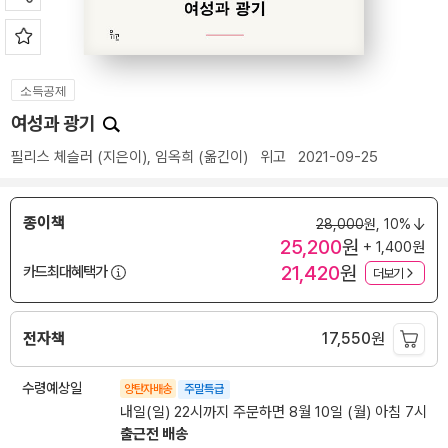
소득공제
여성과 광기
필리스 체슬러
(지은이),
임옥희
(옮긴이)
위고
2021-09-25
종이책
28,000
원,
10%
25,200
원
+ 1,400원
21,420
원
카드최대혜택가
더보기
전자책
17,550
원
수령예상일
양탄자배송
주말특급
내일(일) 22시까지 주문하면 8월 10일 (월) 아침 7시
출근전 배송