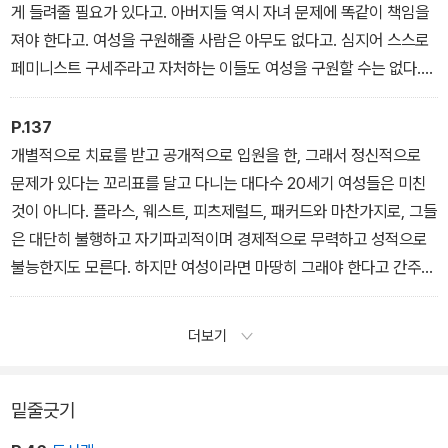
게 들려줄 필요가 있다고. 아버지들 역시 자녀 문제에 똑같이 책임을
져야 한다고. 여성을 구원해줄 사람은 아무도 없다고. 심지어 스스로
페미니스트 구세주라고 자처하는 이들도 여성을 구원할 수는 없다.
여성 스스로 자신을 구원하지 않는다면 말이다. 자기애(自己愛)는
다른 사람을 사랑하는 토대가 된다. 가부장제의 속박에서 벗어나 자
P.137
유로워지기란 쉬운 일이 아니다. 가부장제의 속박으로부터 벗어나려
개별적으로 치료를 받고 공개적으로 입원을 한, 그래서 정신적으로
는 투쟁은 기적과도 같은 작업이자 평생의 과업이다. 내재화된 자기
문제가 있다는 꼬리표를 달고 다니는 대다수 20세기 여성들은 미친
혐오와 여성과 아이들에 대한 폭력으로부터 도망친, 혹은 그런 것에
것이 아니다. 플라스, 웨스트, 피츠제럴드, 패커드와 마찬가지로, 그들
맞서 싸우고 있는 여성을 어떻게 도와주어야 하는지 알고 있는 사람
은 대단히 불행하고 자기파괴적이며 경제적으로 무력하고 성적으로
은 거의 없다.
불능한지도 모른다. 하지만 여성이라면 마땅히 그래야 한다고 간주되
지 않았던가.
우리 문화에서 정말로 미친 여자는 찾아보기 힘들다. 일반적으로 사
더보기
회는 그와 같은 경험을 이해하거나 존중하지 않고 눈에 띄지 않게 제
거해버린다. 광기는 차단되고 수치스러운 것이 되며 잔혹하게 취급당
하고 부정되고 두려움의 대상이 된다. 그럼에도 우리 시대의 남성들
밑줄긋기
과 정치학과 과학?그 자체가 이성적이고 합리적인 본보기?은 비이성