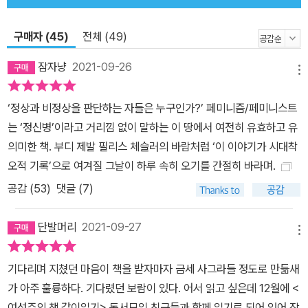
는 2장에서 제시된다. 4장에서는 ‘정신질환’ 관련 통계를 분석하면
서, 인구 대비 남성보다 훨씬 많은 수의 여성이 정신과 환자라는 ‘병
구매자 (45)
전체 (49)
력’에 연루되어 있는데, 이 수치와 범위가 어느 정도인지를 자료로 입
증한다. 우울하고 초조하며 광장공포증에 시달리는 여성들, 신경쇠
잠자냥
2021-09-26
메뉴
약, 발작적 울음, 분노 발작, 망상에 빠진 여성들, 자살을 시도하거나
너무 적게 혹은 너무 많이 먹는 여성들, 불안을 없애기 위해 정체불명
‘정상과 비정상을 판단하는 자들은 누구인가?’ 페미니즘/페미니스트
의 약물을 과다 복용하는 여성들, 그리고 이들이 경험하는 적대감·욕
는 ‘정신병’이라고 거리낌 없이 말하는 이 땅에서 여전히 유효하고 유
망·공포·성적 불행·환상에 대해 다룬다. 4장에서 9장까지는 정신병원
의미한 책. 부디 제발 필리스 체슬러의 바람처럼 ‘이 이야기가 시대착
입원과 외래 치료 경험에 관해 인터뷰한 환자 예순 명의 병력을 기술
오적 기록’으로 여겨질 그날이 하루 속히 오기를 간절히 바라며.
한다. 인터뷰한 여성들은 유럽, 라틴아메리카, 아프리카 출신이 포함
공감 (
53
)
댓글 (7)
되었으며 그들의 나이 또한 열일곱 살부터 일흔 살에 이르기까지 다
양했다. 그들의 성 경험, 부부관계, 모성애 수준, 정치적인 입장 등은
단발머리
2021-09-27
대단히 광범위한 범위에 걸쳐 있었다. 그들 중 극소수만이 우리가 진
메뉴
짜 광적인 상태라고 부르는 것을 경험했다. 대다수는 단지 불행했으
기다리며 지쳤던 마음이 책을 받자마자 금세 사그라들 정도로 만듦새
며, 전형적으로 (그렇다고 인정된) 여성적인 방식으로 자기파괴적일
가 아주 훌륭하다. 기다렸던 보람이 있다. 어서 읽고 싶은데 12월에 <
뿐이었다. ● 세계를 ‘구하기’에 앞서 여성은 누구를 구해야 하는가 우
여성주의 책 같이읽기> 독서모임 친구들과 함께 읽기로 되어 있어 잠