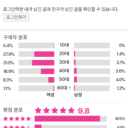
자체에 대한 도전”이라고 말했듯이, 이 책은 여성에게 주어진 조건과
로그인하면 내가 남긴 글과 친구가 남긴 글을 확인할 수 있습니다.
우리가 ‘광기’라고 부르는 것 사이의 관계를 집요하게 추적한다. 이 책
로그인하기
은 또한 자기 자신을 ‘신경증’ 혹은 ‘정신병’이라고 생각하거나 그렇다
고 여겨지는 여성의 숫자가 급격히 증가하는 현대사회에서, 정신과
치료 혹은 정신과 입원을 요한다고 진단받는 여성들에 관한 책이다.
구매자 분포
여성이 그와 같은 도움을 ‘왜’ 청하는지에 관해, 그들이 도움을 필요로
10대
0%
0.4%
할 때 ‘무엇’을 경험하며 그런 도움이 어떻게 간주되는가에 관한 이야
20대
1.4%
27.9%
기이자 이런 여성들이 도움을 ‘어떻게’ 받는지 혹은 못 받는지에 관해
30대
2.1%
31.0%
쓴 책이다. ● 책의 구성 1부 ‘광기’, 2부 ‘여성’으로 구성되어 있는 이
40대
3.6%
18.9%
책의 내용을 간락하게 살펴보면 다음과 같다. 1장은 자서전 및 전기
50대
4.0%
8.3%
적, 역사적 자료에 토대해 네 여성의 생애와 정신과 병력을 제시한다.
60대
1.2%
1.1%
이들을 통해 전반적으로 현대 가족 안에서 여성으로 성장한다는 것이
여성
남성
무엇을 의미하는지를 밝힌다. 아울러 ‘정상성’과 ‘비정상성’에 대한 여
성의 경험과 관련해 어머니와 딸의 관계를 성모마리아나 잔 다르크와
9.8
평점 분포
같은 신화적이거나 역사적인 여주인공의 역할을 통해 분석한다. 생식
90.6%
생물학과 가부장제 문화, 그리고 현대의 부모와 딸의 관계가 복합적
9.4%