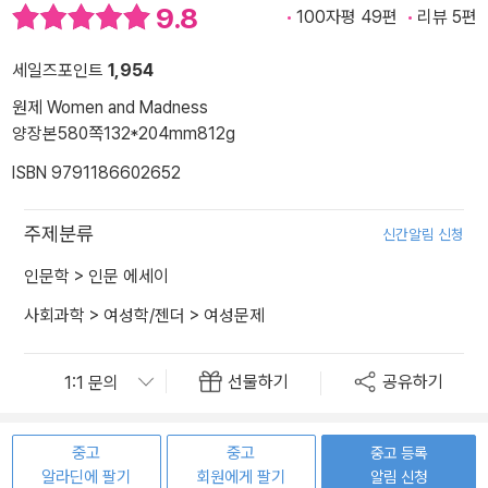
9.8
100자평 49편
리뷰 5편
세일즈포인트
1,954
원제 Women and Madness
양장본
580쪽
132*204mm
812g
ISBN 9791186602652
주제분류
신간알림 신청
인문학
>
인문 에세이
사회과학
>
여성학/젠더
>
여성문제
선물하기
공유하기
중고
중고
중고 등록
알라딘에 팔기
회원에게 팔기
알림 신청