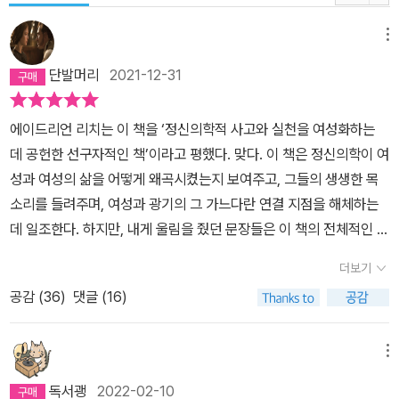
메뉴
단발머리
2021-12-31
에이드리언 리치는 이 책을 ‘정신의학적 사고와 실천을 여성화하는
데 공헌한 선구자적인 책’이라고 평했다. 맞다. 이 책은 정신의학이 여
성과 여성의 삶을 어떻게 왜곡시켰는지 보여주고, 그들의 생생한 목
소리를 들려주며, 여성과 광기의 그 가느다란 연결 지점을 해체하는
데 일조한다. 하지만, 내게 울림을 줬던 문장들은 이 책의 전체적인 맥
락에서는 약간 벗어나 있다. 일반적으로 여성은 서로에게 심리적·사
더보기
회적으로 중요하다. 그래서 서로에게 너무 많이 바라는 경향이 있다.
공감 (
36
)
댓글 (16)
여성들 사이에서 가장 하찮은 실수, 가장 사소한 실망은 종종 확대되
어 분개로 이어진다. (35쪽) 남자들은 또한 그다지 ‘상냥’할 필요가
없다는 보편적인 통념에 의해 어느 정도 보호받는다. (501쪽) 전통적
메뉴
으로 남성뿐 아니라 여성은 남성의 희생이나 협력보다는 다른 여성의
독서괭
2022-02-10