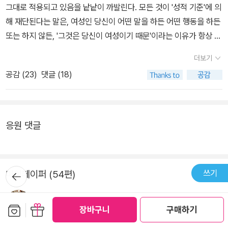
다. 하지만, 이러한 자매애가 그들 사이의 공고한 결합과 연대를 방해
그대로 적용되고 있음을 낱낱이 까발린다. 모든 것이 '성적 기준'에 의
술임에 틀림없다. 그러나 대체로 여성 배우자에게만 그러한 태도가
할 수 있다. 어떻게? 서로가 서로에게 너무 많은 것을 기대함으로. 남
해 재단된다는 말은, 여성인 당신이 어떤 말을 하든 어떤 행동을 하든
요구되는 것은, 결정적으로 관계의 우위를 점할 수 없는 약자가 살아
성보다 더 친절할 것을 요구함으로써, 도움이나 희생을 더 많이 기대
또는 하지 않든, '그것은 당신이 여성이기 때문'이라는 이유가 항상 꼬
남기 위한 방책이기 때문이다. 어디까지나 배후에서 은근하게 이루어
함으로써, 완벽함을 요청함으로써. 남성에게 요구하지 않는 친절, 도
리표처럼 붙어다닌다는 말이다. 그리고 공기처럼 사회에 퍼져있는 편
지는 지배는, 전면에 나서면 그 힘을 잃고 결정적인 데서는 쓸모가 없
더보기
움, 희생을 남성이 여성에게 요구할 뿐만 아니라, 여성이 여성에게 요
견에 따라 조금이라도 그 '여성적인 잣대'에서 벗어나면 마땅히! 비난
다. 이런 방식은 그 지배를 허용하는 남성 배우자의 너그러움에 전적
구한다는 그녀의 지적이 너무 새로웠다. 무례하게 행동해도 상관없는
공감 (
23
)
댓글 (18)
이 따라온다는 말이기도 하다. 어떤가, 정신질환이 없다 하더라도 이
으로 의존한다. 게다가 엄청난 정신적 에너지를 요구한다. 필리스 체
남성과 항상 미소 짓고 있어야 하는 여성. 도움 요청을 가차 없이 거절
런 꼬리표 지나치게 친근하지 않은가. 목소리를 높이면 '미친년'이라
슬러가 말하는 '식민화'를 나는 이런 맥락에서 이해했다. 수많은 여
해도 괜찮은 남성과 도와야 한다고 강요당하는 여성. 희생하지 않아
는 소리를 듣는 일, 말해 뭐하나. (사족 : 네이버에서 '미치다'를 검색
성- 교육을 받았건 안 받았건, 직업이 있건 없건간에 - 이 여전히 '식
도 되는 남성과 희생해야만 하는 여성. 남성이 여성에게 요구하는 것
하면 사전의 예문이 다음과 같다. '그녀는 전쟁 통에 어린 자식을 잃고
응원 댓글
민화된' 것처럼 행동한다. (...) '식민화'는 피식민자들이 식민자들을
들을 여성이 여성에게 요구한다는 그 지점이, 새롭게 놀라웠다. 나는
는 끝내 미치고 말았다.' 미치는 사람이 여성이다. 미치는 것은 대부분
풍요롭게 만들 수 있을 만한 천연자원을 가지고 있을 때 가능한 것이
도덕적 우월성에 대해 말하는 게 아니다. 나는 착한 사람이 좋다. 멀리
여성이다. 더하여 모성을 극대화했다. '그는 전쟁 통에 어린 자식을 잃
다. 그리고 그런 자원은 피식민자들을 풍요롭게 하는 데 사용되지 않
서 봐도, 가까이에서 봐도 착한 사람이 좋다. 좋은 사람 곁에 있고 싶
고 끝내 미치고 말았다.'는 문장은 예로 들 만큼 흔하지 않고 예문보다
는다. (...) 식민자들이 본질적으로 우월하고 피식민자들은 열등하며,
뒤로가
쓰기
마이페이퍼 (54편)
고, 나 역시 좋은 사람이 되고 싶다. 잘 안 되지만 노력하고 싶고, 내
확실히 '덜 일반적'이다. 남편들은 속을 알 수 없는 묵묵함을 지키며
기
자신들이 식민자들 없이 존재할 수 없다는 것을 진심으로 믿는다. 많
곁의 좋은 사람들의 좋은 점들을 배우려고 나름대로 노력한다(노력하
그저 옆에 있거나 혹은 아예 없다. 이런 예문도 어머니라면 당연히 그
은 여성들이 아직까지도 남성이 여성보다 우월하며 여성은 남성 없이
비의식
2026-02-08
고 있다고 생각한다). 하지만, 좋은 사람이 되는 것과는 별개로, 그 사
메뉴
럴 것이라는 모성 신화에 이바지하고 있지 않나? 우리가 '미친년'이라
보관함담기
선물하기
장바구니
구매하기
는 무가치하다고 믿는다. 식민화된 사람들과 마찬가지로 여성은 스스
람이 착하다는 것과는 별개로, 여성이 여성에게 더 많이 친절과 도움,
는 단어에 곧장 '귀 옆에 꽃을 꽂은 젊은 여자'의 이미지를 떠올리는
한국문학 속 ‘미친년들‘의 여성 서사 系譜
로에게 더욱 가혹하다. 여성들은 서로에게 많은 것을 기대하면서도