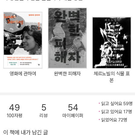
만들어왔으며 정신과학이 사회적 통제의 한 형태로 광기를 어떻게 이
용해왔는지를 집요하게 분석했다. 신화, 역사, 사회에서의 여성의 역
할을 실제 환자의 인터뷰에 녹여내 분석한 저자는 여성에 대한 끔찍
한 이중 기준이 존재함을 밝혀냈다. 아울러 2005년 개정증보판에서
는 전면적인 수정과 개정을 거쳐 섭식 장애, 항우울제에 대한 사회적
수용, 중독, 성욕, 산후 우울증 등을 포함해 오늘날 여성의 정신건강과
밀접한 관련이 있는 문제를 정면으로 다룬다. 치료와 심리학의 세계
는 많이 변했지만, 이 책은 출간 당시에 그랬던 것처럼 오늘날에도 시
의적절하고 의미 있게 남아 있다. ● 현대사회에서 ‘여성’에 대한 정신
영화에 관하여
완벽한 피해자
체르노빌의 식물 표
과 치료는 어떻게 이루어지고 있는가 “이 책은 여성의 심리학 혹은 말
본
하자면 데메테르와 네 딸, 그리고 클리타임네스트라와 그녀의 딸 엘
렉트라의 여러 모습에 관한 책이다. 아울러 20세기 들어 그들에게 무
슨 일이 일어났으며, 정신의학적인 환경에서 이런 모습들을 어떻게
읽고 싶어요 59명
49
5
54
파악하고 치료하고 있는지를 다룬 책이다. 어떤 신화들은 우리 시대
읽고 있어요 17명
100자평
리뷰
마이페이퍼
여성의 성격에 관한 기원과 모델로서 많은 것을 드러내 보인다.” _필
읽었어요 72명
리스 체슬러 글로리아 스타이넘이 “광기가 무엇인가를 정의하는 것
이 책에 내가 남긴 글