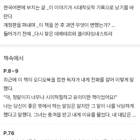
한국어판에 부치는 글 _이 이야기가 시대착오적 기록으로 남기를 바
정신의학계에 혁명을 가져온 이 책에서 필리스 체슬러는 가부장제가
란다
광기를 어떻게 정의하고 만들어왔으며 정신과학이 사회적 통제의 한
개정판을 펴내며 _이 책을 쓴 후 과연 무엇이 변했는가?
형태로 광기를 어떻게 이용해왔는지를 집요하게 분석했다. 신화, 역
들어가기 전에 _다시 찾은 데메테르와 클리타임네스트라
사, 사회에서의 여성의 역할을 실제 환자의 인터뷰에 녹여내 분석한
저자는 여성에 대한 끔찍한 이중 기준이 존재함을 밝혀냈다. 아울러
책속에서
2005년 개정증보판에서는 전면적인 수정과 개정을 거쳐 섭식 장애,
항우울제에 대한 사회적 수용, 중독, 성욕, 산후 우울증 등을 포함해
P.8~9
오늘날 여성의 정신건강과 밀접한 관련이 있는 문제를 정면으로 다룬
최근에 이 책의 오디오북을 접한 독자가 내게 전화를 걸어 이렇게 말
다. 치료와 심리학의 세계는 많이 변했지만, 이 책은 출간 당시에 그랬
했다.
던 것처럼 오늘날에도 시의적절하고 의미 있게 남아 있다.
“아, 정말이지 너무나 시의적절하고 유의미한 책이었어요!”
나는 당신이 좋은 뜻에서 하는 말임은 알지만 그 말이 나를 낙담하게
했다고 말했다. 그녀는 충격을 받고 내게 이유를 물었다. 내 대답은 이
것이었다.
“나는 여성들의 정신건강이 지난 50년 동안 괄목할 만하게 좋아져서
P.76