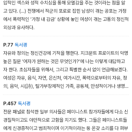
미니즘으로부터 발언할 힘을 얻게 되었다.
압적인 섹스와 성적 수치심을 통해 모멸감을 주는 것이라는 점을 알
고 있다. (...) 전쟁에서 적군의 포로로 잡힌 남성이 겪는 공포는 가정
에서 폭력적인 ‘가정 내 감금‘ 상황에 놓인 여성이 겪는 고통의 정신적
외상과 유사하다.
P.77
독서괭
자유와 정의는 정신건강에 기적을 행한다. 지크문트 프로이트의 악명
높은 질문 ‘여자가 원하는 것은 무엇인가?‘에 나는 이렇게 대답하고
자 한다. 초심자들을 위해서, 그리고 특별한 순서 없이 언급해보겠다.
여성은 자유, 음식, 자연, 은신처, 여가시간, 폭력으로부터의 자유, 정
의, 음악, 시(詩), 탈가부장제적인 가족, 공동체, 만성적이거나 생명
을 위협하는 질병을 앓고 있을 때와 죽음을 맞이하는 순간에 함께하
는 온정 어린 지원, 독립, 책, 육체적(성적)인 쾌락, 교육, 혼자일 수 있
P.457
독서괭
는 시간, 자신을 방어할 수 있는 능력, 사랑, 윤리적인 우정, 예술, 건
전문 패널로 참석한 일부 의사들은 페미니스트 참가자들에게 다소 신
강, 존엄한 고용, 정치적인 동지를 원한다.
경질적이고도 야만적으로 고함을 치기도 했다. 그들은 페미니스트들
에게 신경증적이고 범죄적이며 이기적이라는 둥 온갖 소리를 다 퍼부