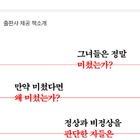
실천 작업을 해오고 있다. 이들과 함께 여자들의 이야기 공동체를 만
k)를 공동 설립했다. 『여성과 광기Women and Madness』는 필리
들어 가고자 한다. 저서로 『팬데믹 패닉 시대, 페미스토리노믹스』(20
스 체슬러의 첫 책이다. 1972년 출간 당시 『뉴욕타임스 북 리뷰』 첫
21), 번역서로 『영장류, 사이보그 그리고 여자 』(도나 해러웨이, 202
페이지에 실린 최초의 페미니스트 작품으로 기록되었으며 이후 전 세
출판사 제공 책소개
3) 등이 있다.
계적으로 300만 부 이상 팔리면서 페미니즘의 기념비적인 작품으로
꼽히고 있다. 카불에서의 경험을 바탕으로 쓴 『카불의 미국인 신부An
American Bride in Kabul』(2013)는 ‘2013 전국 유대인 도서상(N
ational Jewish Book Award)’을 수상했다. 이 밖에 『남성에 대해
서About Men』(1978), 『재판정에 선 어머니들Mothers on Trial
』(1986), 『가부장Patriarchy』(1994), 『젊은 페미니스트에게 보내
는 편지Letters to a Young Feminist』(1998), 『여자의 적은 여자
다Woman’s Inhumanity to Woman』(2002), 『페미니즘의 죽음
The Death of Feminism』(2005), 『정치적으로 올바르지 않은 페
미니스트 A Politically Incorrect Feminist』(2018), 『어느 여성 연
쇄살인범에게 바치는 진혼곡Requiem for a Female Serial Killer
』(2020) 등의 책을 썼다. 『뉴욕 타임스』, 『워싱턴 포스트』, 『뉴욕』,
『LA 타임스』, 『글로브 앤드 메일』, 『프론트 페이지』, 『이스라엘 내셔