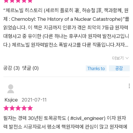
데 인간같지 않았던 그들 때문에 아직도 체르노빌은 죽음의 땅이
보는 듯하다. 그의 젊은 시절 사랑 이야기도 들려주면서 원전 사
제의 중대한 결함과 원자력 산업의 중대한 결함의 상호작용에 있
다.'라고 세르게이 파라신은 몇 달 후 당시 상황을 요약하며 말했
건물도 없다는 점은 러시아의 원진이 안전에 대한 대비설계가 매
된 것이다. 지은이는 당시 원전 근처의 강 중류에서 살고 있었다.
고가 있었던 날 그 시각 그곳으로 우리를 조금씩 끌어들인다.​역사
“체르노빌 히스토리 (세르히 플로히 著, 허승철 譯, 책과함께, 원
었다.”고 말한다. 발전소 직원의 절차와 안전 규칙 위반도 말하는
다. '이는 집단 환각이었다. 많은 사람들이 눈으로 분명히 보았지
우 취약하다는 것을 새롭게 알게 되었고, 이런 원자로를 가동중에
그는 그 엄청난 비극의 한 가운데에 있었던 것이다. 우크라이나
적인 원전 사고의 원인 분석은 물론 그날의 상황까지 상세하게 들
제 : Chernobyl: The History of a Nuclear Catastrophe)”를
데 이 부분은 나의 이해 부족이 조금 있다. 사고 이후 체르노빌을
만, 본 것을 믿지 않았다.' p.165당시 사고현장에 있었던 이들은
정전발생시 원전에 남아있는 원전의 열을 이용하여 터빈을 돌려
주민들이 얼마나 큰 고통과 혼란을 겪었는지 생생한 증언자라고
려준다. 그래서 더 드라마틱 하다. 은폐된 진실로 인해 피폭의 피
읽었습니다. 이 책은 지금까지 인류가 겪은 최악의 7등급 원자력
운영할 수밖에 없는 우크라이나와 안전에 대한 두려움을 가진 유
이리 생각했고, 그러기에 보고도 제대로 이뤄지지 않았고, 보고가
전력을 발생시켜 냉각수를 원전에 보내는 것이 가능한 지 여부를
할 수 있다. 훗날 비밀 문서가 해제되고 진실에 좀 더 접근할수 있
해를 고스란히 감당해야 했던 많은 이들의 생생한 증언을 들을 수
대형사고 중 유이한 (다른 하나는 후쿠시마 원자력 발전사고입니
럽이 폐쇄를 둘러싼 밀당을 한다. 여기에 적극적으로 동참한 곳은
있은 후에 관료과 당시 소련의 당 서기장인 고르바초프는 우방 및
알아보는 위험천만한 실험을 했다는 사실이 무척 놀랍다. 원전의
게 되었을때 체르노빌이 어떻게 일어났고 어떻게 흘러갔는지를
있어 더욱 실감 난다. 특히 아직도 고통속에 살고 있을 어린아이
다.) 체르노빌 원자력발전소 폭발사고를 다룬 작품입니다.저자인
역시 유럽의 원자력 발전소들이다. 원전 산업이 사라질 위협을 제
서방 모두에게 이 사실을 숨기기 급급했다. 오로지 정치적인 이유
취약성을 알고서 건설을 했다거나 위험한 실험을 가동중인 원전
낱낱이 밝히게 된다.지은이가 진단한 사고의 원인은 근본적으로
들의 피해는 정말 국가라는, 당국이라는 권력자들의 뇌구조가 의
세르히 플로히 (Serhii M. Plokhy, 1957~)는 유럽의 냉전사를
거해야만 했다. 후쿠시마 원전 사고 이후 유럽에서 원전은 퇴출
로 말이다. 그래서 체르노빌의 주민 소개도 늦었고, 주민소개를
에서 실시했다는 것은 공산당이 집권하는 권위주의 정부에서만
더보기
무능한 소련 정부에 있었다. 원전의 관리도 허술했고 사고 이후
심스럽기만 하다. 어쩌면 아직도 그런 뇌구조의 사람들이 일본 후
연구하는 역사학자로 하버드 대학교에 재직 중인 분입니다. 저자
대상이라고 하는데 이 부분에 대한 정확한 정보는 더 공부해야 할
위해 파견된 이들에 대한 안전성에도 전혀 신경쓰지 않았으며, 외
가능한 일이라는 사실이 납득이 가고, 체르노빌 사고가 소련이 무
공감 (
3
)
댓글 (0)
수습도 못했으며 심지어 은폐하고 조작까지 했다. 그리고 그 밑바
쿠시마에는 있는지도 모르겠다. 체르노빌 원전 사고의 원인, 과정
는 우크라이나 출신으로 체르노빌 원자력발전소 폭발사고 당시
것 같다. 방대한 자료를 바탕으로 시간 순으로 사건의 진행과 의
부적 과시를 위해 건재하다는것을 보여주기 위해 근처 키에프에
너지게된 이유라는 사실이 무척 아이러니한 사실이다.우리나라
탕에는 핵과 방사능에 대한 무지와 절대 그럴리 없다는 과학 기술
그리고 그 후의 이야기를 소련의 해체와 우크라이나의 독립 등의
우크라이나에 살고 있었던 참사 생존자이기도 합니다. 저자는 자
사 결정 과정을 멋지게 그려내었는데 머릿속에서 이 정보를 소화
서 페스티발을 열었다. 수많은 아이들을 대동하고서 말이다. 방사
도 탈원전 관련 논쟁이 계속되고 있는데, 이러한 책을 통해 원전
에 대한 맹신도 작용했다. 원자력 발전이 적은 원료로 큰 전기를
역사와 연계해서 들려주는 멋진 책이다. 오늘 필요악이 되어버린
신이 참사 생존자이기도 하면서 역사학자이기도 한 배경을 바탕
메뉴
하는데 상당한 시간이 걸릴 것 같다.
능 분진이 날리고 있었는데. 아무 위험성도 듣지 못하고 현장에
사고에 대한 이해(원전섥에 대한 이해)를 바로해야 보다 합리적
생산한다는 점에서 인간의 큰 발명이라고 할 수 있지만 수 많은
원자력 발전의 위험과 원전 사고의 교훈을 볼 수 있어 좋았다. 1부
으로 체르노빌 원자력발전소 폭발사고와 관련한 총체적이 역사
Ksjice
2021-07-11
투입된 소방관, 헬리곱터 조종사, 의료진, 의대생, 광부, 잠수부
인 결론을 낼 수 있으리라 생각한다.
기술의 집합체인 원자력 발전이 잘못될리가 없다는 오만이 이 사
제목이 약쑥인 까닭을 만나보는 즐거움을 놓치지 말기 바란다.​'책
적 접근을 통해 이 책, “체르노빌 히스토리”를 저술하였으며 재
등등 그들은 그대로 방사능에 노출되어야했다. 그래놓고 최고 당
건을 키운 것이다. 이런 엄청난 일이 일어났는데도 거기에서 교훈
과함께로부터 도서를 제공받았습니다.'
난이라는 상황에서 국가가 어떻게 대처하는지를 잘 보여주고 있
서기라는 인물은 사고후 3년이 지나서야 체르노빌을 방문했다니
필자는 경력 30년된 토목공학도 ( #civil_engineer) 이자 원자
을 얻지 못한 것은 어찌보면 예견된 일이다. 직접적인 것은 아니
습니다. 어렸을 적, 체르노빌 원자력발전소 폭발사고 소식을 뉴스
와.. 분노가... 체르노빌 사고에 대해 조사하여 제대로 발표한 레
력 발전소 시공자로서 평소에 핵원자력에 관심이 많고 원자력에
라고 해도 그런 의식이 최근 일본의 후쿠시마 사건까지 이어졌다
를 통해 접했을 때, 이 이야기가 남의 이야기인 줄 알았습니다.