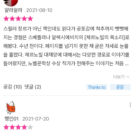
전은 안전하다는 신화가 그들의 사고를 마비시켰다. 현실을 직시
정당을 만들고, 우크라이나의 독립을 일으켰다. 글라스노스트의
력,이 지구에 미치는 영향에 대해 저절로 생각하게 되어버린
얄라알라
2021-08-10
하지 못하고 눈앞의 진실을 인정하지 못하는 어리석음이 작동했
태동, 우크라이나의 독립, 소련의 해체가 전적으로 체르노빌 사고
다. 체르노빌 원전 사고는 단순히 기계 결함이라거나 관리 체계
다. 현실을 직시하지 못하는 불쌍한 인간들이 체르노빌에만 있
때문이라고 할 수는 없지만, 상호 연계된 이 과정에서 체르노빌이
부실이나 관리 소흘이라는 것만이 아니라 총체적으로 소련의 국
는 것은 아니다. '그들은 현실을 제대로 파악하지 못한 첫번째 사
스릴러 장르가 아닌 책인데도 읽다가 공포감에 척추까지 뻣뻣해
미친 영향은 과소평가할 수 없다. 체르노빌 원전을 폐쇄하고 손상
가적인 전력공급에 대한 무리한 가동 요구, 일부 과학자들이기는
람들이었지만 마지막 사람은 아니었다.'(130쪽) 우리 주변에도
지는 경험은 스베틀라나 알렉시예비치의 [체르노빌의 목소리]로
된 원자로에 1986년과 2018년에 두 번의 석관을 씌우면서 사고
하지만 과학기술에 대한 맹신도 체르노빌 원전 사고에 대해 일정
그러한 인간들이 너무도 많이 있다. 두번의 전 지구적 재앙을 겪
해봤다. 수년 전이다. 페이지를 넘기지 못한 채 굳은 자세로 눈물
는 일단락된 것처럼 보인다. 하지만 체르노빌 사고 후 2011년 3
부분 책임이 있다고 할 수 있을것이다. 사회주의 체제 하에서 체
고서도 핵발전소는 안전하다는 신화를 믿고, 원전업계를 살리기
을 흘렸다. 체르노빌 대재앙에 대해서는 다양한 경로로 이야기를
월에 일본 후쿠시마에서 발생한 사고는 예측할 수 없는 핵재앙의
르노빌 원전사고에 대한 모든 진실이 완전히 공개된 것은 아니지
위해서 안전을 중시할 필요는 없다고 생각하는 사람들이 많다. 심
들어왔지만, 노벨문학상 수상 작가가 전해주는 이야기는 처음 접
위기가 여전히 도사리고 있음을 보여주었다. 서두에 언급했던 2
만 최대한의 기록을 정리하여 사고 당시의 상황을 전해주고 있는
지어는 그들의 주장을 지지하는 비상식적인 인간들이 많다는 현
해보는 고밀도의 것이었다. 새벽이었지만, 가까운 친구 아무에게
021년 5월 12일에 감지된 체르노빌 원전의 핵분열 반응은 인류
데, 35년 전 아무리 국가통제가 강력한 시대라 하더라도 원자력
더보기
실이 절망적이다. 자신의 이익을 위해서 인류의 안전을 헌신짝 취
라도 전화하고 싶을 정도로 공포감에 압도당했다. 동시에 인류에
가 핵반응을 완전히 통제하지 못하고 있다는 것을 방증한다. 체르
피폭에 대한 경각심이 전혀 없었는지 이해가 되지 않는 부분들이
공감 (
10
)
댓글 (2)
급하는 그들과 함께 지구에 살아야하는 현실을 인정할 수 밖에 없
헌신하고 사라져간 이름 모를 사람들에 느끼는 부채의식과 감동
노빌 이야기는 원자력 발전소의 건설과 운영, 새로운 원자력 기술
너무나 많다. 원자력 발전소의 핵폭발로 화재가 발생했을 때 어떤
다. 절망적이지만, 이것이 현실이다. 재앙을 뒷처리하기 위해서
또한...... 오렌지빛으로 타오르던 원전만큼이나 뜨겁기도 한 소설
에 대한 국제적 통제를 강화할 필요성을 시사한다. 일례로 2021
행동 지침도 없이 무작정 출동했던 소방대원들은 단시간에 피폭
소련 정부는 소방대원과 군대를 동원했다. 그리고 예비군을 동원
이었다.[체르노빌 히스토리:재난에 대처하는 국가의 대응 방식]
메뉴
년 6월 빌게이츠의 테라파워사는 좀 더 경제적이고 안전하고 환
되어 응급실로 실려가고, 지역주민들은 거리낌없이 야외에서 일
하여 방사능 피폭을 당하며 커다란 석관을 원전 4호기에 뒤집어
도 [체르노빌의 목소리]처럼 두께가 만만치 않다. 학자이자 체르
경적으로 깨끗한 원자로를 개발했다고 발표했다. 플로히는 체르
행인01
2021-07-20
상을 누렸고, 심지어 누군가는 선탠이 잘된다며 햇빛을 쬐였다 또
씌웠다. 60여만의 군인들이 피폭되며 원전을 잠재웠지만, 핵발
노빌 원전 참사의 생존자인 세르히 플로히가 최근(21세기?)에 공
노빌과 같은 핵재앙을 반복하지 않기 위해서는 핵민족주의와 고
한 피폭되어 병원으로 가야했다. 원자력 발전소 직원들조차 발전
전소의 비극은 끝나지 않았다. 빈국제학술대회에서 레가소프는
개된 체르노빌 핵재앙 관련 문서 및 KGB 비밀 자료를 참고하여