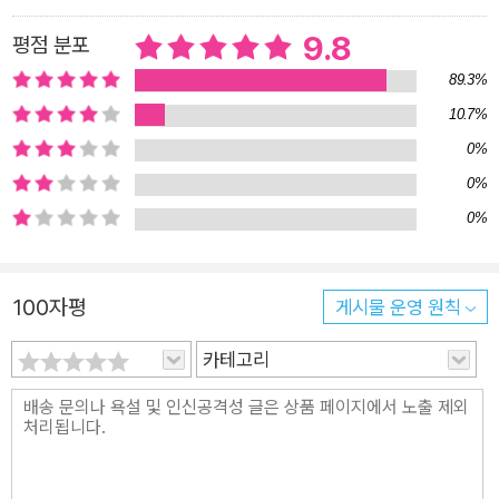
K 원자로의 결함으로 인해 가동 중지 후에도 핵분열 반응이 폭발
9.8
적으로 증가해 연료 채널 하나가 용융되고, 방사능이 외부로 누출
평점 분포
되는 사고가 일어났다. 사고 이후 RBMK 원자로의 기술적 결함
89.3%
은 철저히 비밀에 부쳐졌고, 원자로 설계자들이나 당국자들은 해
10.7%
당 원자로에 대한 개선 조치나 폐쇄 조치를 취하지 않았다. “레닌
0%
그라드 원전 사고가 남긴 교훈은 전혀 학습되지 않았다. 원전 운
0%
영자들의 가장 중요한 임무는 전기를 생산하는 것이었지, 이미 가
0%
동 중인 원자로를 개량하는 것이 아니었”기 때문이다. 이 사고는
11년 후 체르노빌 원자로 4호기에서 똑같은 양상으로, 더 거대한
규모로 일어나게 된다. 체르노빌 사고의 여파가 유럽까지 미치자
100자평
게시물 운영 원칙
더 이상 침묵할 수 없었던 소련 당국은 몇몇 발전소 운영자에게
카테고리
책임을 전가하고, 방사능 확산을 막는 조치가 즉각적으로 취해졌
으며 더 이상의 피해는 없다고 단편적인 정보, 반쪽자리 진실만
공개했다. 게다가 사고 후 당국자들은 공황 사태를 염려해 주민
소개疏開를 지연시키고, 방사능 입자가 떠도는 거리에서 노동절
기념 퍼레이드를 강행해 시민들의 피해를 확산시켰다. 노동절 기