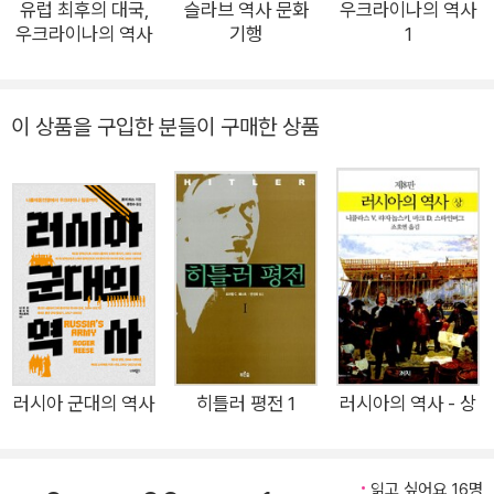
락에서 이해하기 위해 이 책을 썼다. 우크라이나에서 태어난 세르
유럽 최후의 대국,
슬라브 역사 문화
우크라이나의 역사
우크라이나의 역사
기행
1
히 플로히는 체르노빌 원전 폭발 사고 당시 방사능 오염수가 흘러
들어 간 드네프르 강 중류의 도시에서 거주하고 있었다. 그는 체
르노빌 사고의 생존자이자 사고 후 우크라이나 주민들이 겪은 고
이 상품을 구입한 분들이 구매한 상품
난과 혼란을 직접 목격한 증인이다. 플로히는 최근에 개방된 문서
고 자료를 이용해 치밀하게 진행한 연구를 바탕으로 체르노빌 원
전 사고를 생생하게 재현하는 동시에 사고의 근본 원인이 소련의
허술한 관리 체계와 과학기술에 대한 맹신과 오만에 있다는 것을
보여준다. 또한 소련 해체 역사의 큰 맥락에서 체르노빌 사고와
우크라이나의 독립, 소련 붕괴의 상관관계를 잘 보여주고 있다.
이 책은 체르노빌 사고가 일어난 원인, 과정, 결과, 그 후의 교훈
과 대안까지 포괄적으로 다룬 역사서다. 인류 최악의 원전 사고,
왜 일어났고 어떻게 확산되었는가 예견된 사고, 반쪽자리 진실,
러시아 군대의 역사
히틀러 평전 1
러시아의 역사 - 상
은폐와 거짓… “그 소리는 아주 생소한 소리였다. 마치 사람이 신
음을 내는 듯 낮은 톤의 울림이었다.” 체르노빌 원전 사고의 원인
은 널리 알려진 대로 잘못된 터빈 시험 과정에 있었다. 1986년 4
읽고 싶어요 16명