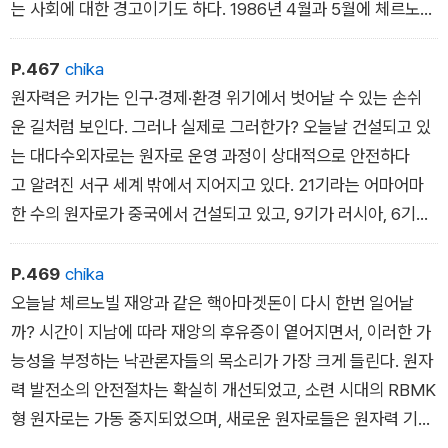
˝라고 그는 회고했다. 브레스트란 독일군 침공 초기 서부 벨라루
2016년 4월, 세계는 체르노빌 사고 발발 30주기를 기념하면
는 사회에 대한 경고이기도 하다. 1986년 4월과 5월에 체르노빌
스 지역의 브레스트 요새에서적군이 펼친 영웅적 방어전‘을 의미
서 안도의 한숨을 내쉬고 싶은 유혹을 받았다. 원자로 폭발로 방
이라고 불리는 핵아마겟돈에 던져진 소방대원, 과학자, 기술
한다.
출된 유해한 핵물질중 가장 위험한 세슘-137의 반감기는 대략 3
자, 병사, 경찰관 들은 핵용광로를 끄기 위해 최선을 다했다. 이러
P.467
chika
0년이다. 이것은 외부 노출과 섭취로 인간의 신체에 영향을 미
한 사투를 벌이다가 그들 중 일부는 목숨을 잃었고, 많은 이들
원자력은 커가는 인구·경제·환경 위기에서 벗어날 수 있는 손쉬
칠 수 있는 ‘살아 있는 세슘 동위원소의 반감기 중 가장 길다. 사
이 건강과 복지를 희생했다. 이들은 놀라운 일을 시도했다. 헬리
운 길처럼 보인다. 그러나 실제로 그러한가? 오늘날 건설되고 있
고로 유출된 다른 치명적 동위원소들의 반감기는 오래전에 지났
콥터에 올라타 뚜껑이 열린 원자로에 모래 수천 톤을 쏟아부었
는 대다수외자로는 원자로 운영 과정이 상대적으로 안전하다
다. 요오드-131의 반감기는 8일이고, 세슘-134의경우 2년이
다. 또한 원자로 밑의 지반을 동결하기 위해 거의 맨손으로 터널
고 알려진 서구 세계 밖에서 지어지고 있다. 21기라는 어마어마
다. 세슘-137이 치명적인 동위원소 3인방 중 반감기가 가장 길었
을 팠다. 오염된 물이 프리파트강과 이를 통해 드네프르강, 흑
한 수의 원자로가 중국에서 건설되고 있고, 9기가 러시아, 6기
다. 그러나 사고의 후유증이 끝나려면 아직 멀었다. 체르노빌 주
해, 지중해, 대서양으로 흘러들어 가지 않도록 강둑에 댐을 조성
가 인도, 4기가 아랍에미리트, 2기가 파키스탄에서 세워지고 있
변의 세슘-137 이 바라는 만큼 빠른 시간 안에 감쇄하지 않았음
하기도 했다.
다. 미국에서는 새 원자로 5기가 건설되고있고, 영국에서 건설되
P.469
chika
을 보여주는 실험 결과를 보며 과학자들은 이 동위원소가 최소
이러한 조치들 덕분에 거의 불가능해 보이던 일이 이루어졌다. 이
고 있는 원자로는 없다. 다음으로 가장 큰 원자력발전 전선은 아
오늘날 체르노빌 재앙과 같은 핵아마겟돈이 다시 한번 일어날
한 180년 이상 주변지역에 해로운 영향을 미칠 것으로 예측했
들은 원자로를 잠잠하게 만들었다. 오늘날까지도 이들이 시도
프리카다. 사회가 불안정한 이집트에서 현재 사상 처음으로 원자
까? 시간이 지남에 따라 재앙의 후유증이 옅어지면서, 이러한 가
다. 이 기간은 세슘의 절반이풍화 작용이나 이동으로 오염된 지역
한 전략과기술적 해결 방법 중 어느 것이 실제적인 역할을 했는
로 2기가 건설되고 있다. 이 원자로들 모두가 안전할 것이고, 안
능성을 부정하는 낙관론자들의 목소리가 가장 크게 들린다. 원자
에서 제거되는 데 필요한 시간이다. 나머지 다른 방사성 입자
지 알지 못한다.
전 절차가 교본대로 지켜질 것이고, 이 국가들 대부분을 이끌어가
력 발전소의 안전절차는 확실히 개선되었고, 소련 시대의 RBMK
는 오랜 기간 이 지역에 남아 있을 것이다.
이러한 조치 중 일부는 사태를 악화시켰을까? 과학자들과 기술
는전제적 정권이 국민들과 세계의 안전을 희생하지 않을 것이라
형 원자로는 가동 중지되었으며, 새로운 원자로들은 원자력 기술
멀리 떨어진 스웨덴에서 발견된 플루토늄-239의 반감기는 2
자들이 이해하지 못하는 이유로 핵화산은 폭발하지 않았다. 이
고 우리는 확신할 수 있는가? 이들이 에너지를 더 얻기 위해, 군
자들이 1986년에는 꿈처럼 여겼던 수준의 안전성을 보장한다