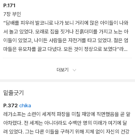
낙담한 프로스쿠랴코프가 물었다. 트레후프는 댜틀로프에게 가
P.171
서 자신이 염려한 바를 설명했다. “나가세.” 댜틀로프가 대답했
7장 부인
다. 그들은 밖으로 나왔다. 트레후프는 그의 상사에게 이렇게 말
“담배를 피우러 발코니로 나가 보니 거리에 많은 아이들이 나와
한 것을 기억했다. “이건 히로시마예요!” 댜틀로프는 처음에는
서 놀고 있었다. 모래로 집을 짓거나 진흙더미를 가지고 노는 아
침묵을 지켰으나 잠시 후 트레후프에게 이렇게 말했다. “악몽 속
이들이 있었고, 나이든 사람들은 자전거를 타고 있었다. 젊은 엄
에서도 이런 일은 꿈꿔본 적이 없네.”
마들은 유모차를 끌고 다녔다. 모든 것이 정상으로 보였다”라고
그는 회상했다. 페트로프의 이웃은 그날 좀 여유를 부리기로 하고
아파트 옥상에서 선탠을 했다. “그는 잠시 술을 마시러 내려와서
더보기
오늘 선탠이 아주 잘된다고 말했다. 그는 전에는 이런 적이 없었
다며, 피부에서 곧장 타는 냄새가 난다고 말했다.” 페트로프는
밑줄긋기
“그는 마치 술이라도 한잔 걸친 것처럼 아주 신이 났다”라고 기
억했다. 그는 페트로프에게 “해변에 갈 필요가 있나요?”라고 하
P.372
chika
며 같이 옥상에서 선탠을 하자고 부추겼다. 그날 저녁 앰뷸런스가
레가소프는 소련이 세계적 파장을 미칠 재앙에 직면했음을 곧 알
와서 그 이웃을 싣고 갔다.
아차렸다. 전 세계는 아니더라도 수백만 명의 미래가 여기에 달
려 있었다. 그는 다른 이들을 구하기 위해 지체 없이 자신의 건강