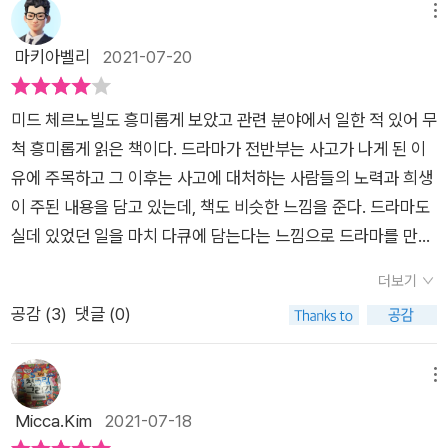
능에 노출된다. 만약 해당 원자로뿐만 아니라 옆의 원자로까지 폭
가 있기 몇년전에 레닌그라드원전에서 유사한 사고가 있어 문제
없는 죄를 짓게 될 것이다.
전략은 오제르스크 사고 때 처음 적용된 것이었다...체르노빌 사
것이 어디 한 나라만의 문제인가. 그때의 은폐와 조작은 수십년이
을 수상했다. 원전 사고이후 많은 방법으로 다양한 관점에서 체르
메뉴
발한다면 유럽 전체가 방사능에 완전히 오염될 수 있다. 무시무시
가 있었음에도, 심지어 그 사고가 있을 당시의 담당자였음에도 체
고에 대해 국내외적으로 침묵을 지킨 것도 오제르스크 패턴을 따
지나도록 진실을 덮었던 것이다. 이 문제가 전 유럽으로 확산되고
노빌의 원전 사고를 다루고 있지만 역사학자 중에서 이 문제를 다
마키아벨리
2021-07-20
한 상황이다. 하지만 이 원자로를 멈출 방법도, 그 여파가 어디까
르노빌 사고를 막지 못했다는것이다. 그래서 소련은 물론 우크라
랐다.' (240쪽)오제르스크 사고에서도 체르노빌 사고에서도 가
나서야 부분적인 사실을 말했지만 그 뿐이었다. 자신도 감당하지
룬 사람이 없어서 역사학자인 저자는 역사를 바탕으로 체르노빌
지 미칠지 정확하게 예측할 수 없다. 그리고 알 수 없는 이유로 방
이나 벨라루스를 비롯 유럽 전반을 위험에 몰아넣었다는 것이다.
장 위험한 곳에, 영문도 모르고 동원되었던 이들이 누구였던가?
못할 엄청난 일이 일어났는데 그 자체를 숨겼다니 어처구니가 없
원전 사고를 들여다보기 위해 이 책을 썼다고 한다. 책의 제목만
사능 누출이 줄어든다.이 사고로 가장 많이 피해를 본 곳은 체르
(바람의 방향이 반대였으면 그 피해에 우리나라도 직격타이지 않
미드 체르노빌도 흥미롭게 보았고 관련 분야에서 일한 적 있어 무
재난 대응 방식이 반복되지 않도록 우리가 짜야할 플랜과 필요한
을 뿐이다.사실 이 사건은 일어나지 않을수도 있었다. 천재지변을
보면 체르노빌 원전 사고에 대한 딱딱한 다큐멘터리 정도로 여겨
노빌이 있는 우크라이나와 원전과 가장 가까운 나라인 벨라루스
았나 싶은 생각을하니 끔찍했다.)부품부족, 전문성부족, 목표량
척 흥미롭게 읽은 책이다. 드라마가 전반부는 사고가 나게 된 이
실천은 무엇인가? 우리는 이 질문을 '재난에 대처하는 국가의 대
제외하고 이런일은 꼭 인간의 부주의로일어나는데 이미 소련에
질 수 있다. 하지만 이 책이 담은 내용은 원자력에 대한 전반을 이
다. 저자의 재미 있는 관점 중 하나는 구 소련의 해체의 시발점으
달성에 맞춰진 목표로 인한 기한 부족, 안전성 불감, 부품 불량,
유에 주목하고 그 이후는 사고에 대처하는 사람들의 노력과 희생
응 방식'의 면에서 우리 자신에게 던져보아야 한다. 우크라이나
서는 몇번이나 유사한 일들이 있었다고 한다. 1975년 레닌그라
해하기에 충분하다. 원자력의 작동 원리부터 원자력 발전소 건설
로 체르노빌 원전 사고를 말하는 부분이다. 원전 폭발 이후에도
관료주의 등등등 체르노빌은 지어질 당시부터 총체적 난국이였
이 주된 내용을 담고 있는데, 책도 비슷한 느낌을 준다. 드라마도
대사로서도 이 지역과 연을 쌓았던 지역 전문가 허승철 교수가 심
드 원전에서 원자로의 결함으로 가동 중지 이후에도 핵분열 반응
에 대한 모든 이야기를 들려준다. 물론 그 시작은 체르노빌 원전
제대로 된 정보를 시민들에게 전달하지 않은 관료들은 이 피해 규
고, 그런 체르노빌 사고의 가장 큰 문제는 사람이였다. 당시 전문
실데 있었던 일을 마치 다큐에 담는다는 느낌으로 드라마를 만들
혈을 기울여 번역해준 덕분에, 우크라이나어를 모르는 한국인이
이 일어난 결과 방사능이 누출되는 사건이 일어났다. 이때 이 결
사고이다.​물리학의 핵심 중 하나인 원자력 이야기가 재미있을 수
모를 더욱 키웠다. 이때 방사능 피폭 당한 피해자 등을 처리하기
가들 및 관료들. 그리고 다른 소리를 허용하지 않는 체제. 잘못 진
었다고 생각했는데, 책에서는 보다 많은 사람들의 이야기가 담겨
지만 내부자의 소리를 들을 수 있었다. 감사드린다.
함은 철저히 비밀에 부쳐졌고 그 이후 사고에 대한 개선은 이루어
있을까? 역사학자인 유발 하라리의 책이 흥미롭고 재미나듯이
더보기
위해 국가 예산의 10퍼센트까지 사용해야 했다는 부분은 이 사고
행된 터빈시험으로 4호기 원전은 폭팔을 했지만, 그 폭팔이후의
져 있다.특히 드라마에서는 후반부 공청회에서 사고경위를 설명
지지 않았다.그냥 쉬쉬하면서 덮었던 것이다. 그것이 11년후 체르
역사학자가 쓴 이 책도 정말 흥미롭고 재미나다. 어쩌면 역사학자
공감 (
3
)
댓글 (0)
가 얼마나 거대하고 지속적인지 알려준다. 방사능 누출을 막기 위
처리도 원전 시작 때만큼이나 개X이였다.(정말 책을 읽으면서 욕
하는 장면이 나오기 까지는 사고이유에 대해 조금은 불친절한데
노빌 원자로 4호기에서 똑같은 양상으로, 그러나 불행히도 더 엄
들은 타고난 이야기꾼인지도 모르겠다. 원자력을 다루고 있지만
해 선택한 방법이 해당 원자로를 덮는 것인데 두 번이나 진행했
을 안할수가 없다.) 원전 폭팔 이후의 사람들의 모습을 책은 이렇
반하여 책에서는 보다 자세한 이유를 설명하고 있다.(드라마를
청난 규모로 일어난 것이었다.철의 장막에 가려져 있던 소련에서
전혀 어렵지도 지루하지도 않다. 아마도 원자력 이야기를 풀어가
다. 유럽의 지원으로 두 번째 덮은 보호막에서 최근 핵분열 반응
게 썼다. '모두가 마음속으로 상상할 수 있는 최악의 사태가 발생
본 이후라서 사고이유를 좀 더 잘 이해할 수 있는 이유도 있다)물
메뉴
일어난 이 사건은 이미 전조가 있었던것도 있지만 소련 당국의 무
는 색다른 방식이 자연스럽게 흥미를 끌어내고 있는듯하다. 마치
이 감지되었다는 소식은 공포 영화의 클리세를 보는 것 같은 느낌
했다는 사실을 믿기를 거부했다. ... 중략... '스트레스가 너무나 컸
을 감속재로 쓰는 서구의 원자로에 비하여 안정성이 떨어지는 흑
Micca.Kim
2021-07-18
능함으로 더 큰 사건이 되었다. 어쩌면 피해를 줄일 수가 있었는
원자력 발전소 책임자 브류하노프가 주인공인 한편의 드라마를
은 준다.저자는 체르노빌 사고의 근원적 원인으로 “소련 정치 체
고 원자로는 폭팔하지 않았을 것이라는 우리의 믿음도 매우컸
연을 감속재로 이용하는 러시아의 원자로가 사고에 대비한 격납