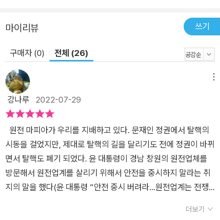
로써 방사능 피폭의 피해는 고스란히 시민들에게 돌아갔다. 사고
가 일어난 금요일 밤, 원전의 냉각수 연못에서 낚시를 하던 사람
쓰기
마이리뷰
들은 마치 불꽃놀이를 관람하듯 발전소의 폭발이 일으킨 불빛을
구경했다. 사고 다음날, 방사능 입자가 대기 중에 부유하는 도시
구매자 (0)
전체 (26)
에서 시민들은 옥상에서 일광욕을 즐기고, 쇼핑을 하고, 빨래를
널고, 아이들은 놀이터에서 모래를 가지고 놀았다. 주민 소개가
메뉴
이루어지고 시민들은 살던 집에서 떠나야 했지만 사고의 심각성
강나루
2022-07-29
에 대해서는 여전히 알 수 없었다. “이게 무슨 재난인가요? 독일
군이 여기 들어왔을 때 그때가 정말 위험했지요, 그런데 지금은
원전 마피아가 우리를 지배하고 있다. 문재인 정권에서 탈핵의
요? 해가 나고 날씨가 좋으니 우리는 텃밭을 가꿔야 해요.” 이후
시동을 걸었지만, 제대로 탈핵의 길을 달리기도 전에 정권이 바뀌
주민들은 몇 년, 몇 십 년에 걸쳐 방사능 피폭으로 인한 질병과 암
면서 탈핵도 폐기 되었다. 윤 대통령이 경남 창원의 원전업체를
에 시달려야 했다. 그리고 무고했던 시민들을 지키기 위해, 재난
방문해서 원전업계를 살리기 위해서 안전을 중시하지 말라는 취
의 영향을 최소화하기 위해 건강과 목숨을 희생했던 일상의 영웅
지의 말을 했다(윤 대통령 “안전 중시 버려라…원전업계는 전쟁
들이 있었다. 체르노빌이라 불리는 아마겟돈에 던져진 과학자, 경
터” 발언 논란 : 환경 : 사회 : 뉴스 : 한겨레 (hani.co.kr)). 상식에
찰관, 소방관, 광부와 노동자 들은 핵용광로를 잠재우기 위해 방
더보기
어긋나는 말을 설마 국민의 절대 다수의 지지로 당선된 대통령이