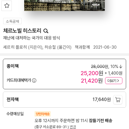
소득공제
체르노빌 히스토리
재난에 대처하는 국가의 대응 방식
세르히 플로히
(지은이),
허승철
(옮긴이)
책과함께
2021-06-30
종이책
28,000
원,
10%
25,200
원
+ 1,400원
21,420
원
카드최대혜택가
더보기
전자책
17,640
원
수령예상일
양탄자배송
오후 12시까지 주문하면 밤 11시
잠들기전 배송
(중구 서소문로 89-31 )
변경