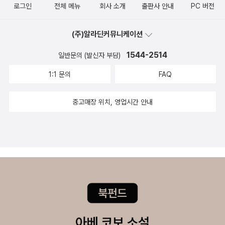
물로 4호기 잔해를 둘러싸는 공사를 진행해 11월경 완료했다.소
로그인
전체 메뉴
회사 소개
출판사 안내
PC 버전
는 현재와 미래를 위해서 없어져야 하겠지만 어떻게 없앨것인가
결정적 영향을 줌 (고르바초프 인터뷰)체르노빌 및 프리퍄트 지
근데 이번호 시사인은 신간소개보다 검찰과거사 사건의 진상규
련 정부는 발전소 주변 약 30 km를 출입 금지 구역(Exclusion Z
에 대한 여러 생각을 하게 한다. 그리고 아직도 원전이 위험하지
역은 사람이 살 수 없는 지역으로 페허가 됨.여전히 핵연료는 원
명을 위한 대검찰청 진상조사단 진상조사 결과보고서 - 김학의
one)으로 지정하고 주민들을 대피시켰다. 5월 중순까지 약 11만
(주)알라딘커뮤니케이션
않다고 하는 사람들도 이 책을 보면 좋겠다. 원전이 잘못 되었을
자로 내에서 핵분열 중이며 현존하는 위협을 남아있음. 콘크리트
차관 성접대 의혹 사건,이라 되어있는 커버스토리가 더 관심간다.
6천 명의 주민이 다른 지역으로 이주했다. 당시 세슘-137이 제곱
때 어떠한 댓가를 치뤄야 하는지 이 책을 통해 생생하게 느낄 수
1544-2514
석관으로 덮어놨을 뿐….#체르노빌히스토리, #세르히플로히, #
이건 집에 들고가서 읽어봐야겠다. 반듯한 정원을 가꾸는 장점도
일반문의 (발신자 부담)
미터당 555킬로베크럴(kBq/㎡) 이상으로 심각하게 오염된 지
있다.
허승철, #책과함께, #책과콩나무 ※ 출판사로부터 도서를 제공받
있지만 베란다라서 더 밀접하게 느낄 수 있는 식물의 세계도 있
1:1 문의
FAQ
역(SCZ)에 거주하던 사람은 약 40만 명, 37킬로베크럴 이상 오
아 직접 읽고 주관에 따라 서평을 작성하였습니다.
다. 우왕좌왕하며 원예에 실패한 기록을 통해 자연스레 원예란 무
염된 지역에 살던 사람은 약 500만 명이다.불타오르는 원자력 발
엇이고 식물과 함께;하는 삶이 주는 충만감이란 무엇인지 알려준
중고매장 위치, 영업시간 안내
전소 위로 흑연이 공기에 산화되며 푸른빛의 빛 기둥을 만들었는
다. 안그래도 요즘 시들거리는 다육이들을 모두 옥상으로 올려서
데 프리피야티 도시 철교위에서 밤하늘에 빛 기둥이 아름다워 감
옥상정원을 꾸며볼까 고민중이었는데. 옥상으로 올리면 딱 문제
상한 사람들은 모두 사망하였다.구 소련 정부는 별거 아니라고 사
되는 건, 자주 볼 수 없다는 거? 집안에서 오며가며 식물을 들여
실을 은폐하였고 4월 26일 러시아, 우크라이나, 벨라루스 등.. 소
다보는 재미를 느껴야하는데 옧상으로 올려버리면 물 주러 가거
비에트 연방 국민들은 방사능에 계속 노출되었다.4월 27일 오후
나 일부러 올라가지 않으면 못보는 거 아닌가. 마당이 조금 더 넓
가 되어서야 소개령이 내려 사고지역 30킬로 국민들을 외부로
었으면, 하는 생가은 욕심일지. 뭐 아무튼. 체르노빌 히스토리는
대피 시킨다.체르노빌 원전사고로 죽은 사망자는 지금까지 공식
이미 읽은 책이라 더 반갑. 시선으로 사람을 죽일 수 있다면.'전 해
적인 집계는 없으나 4천명에서 9만3천명 사이라고 말한다.구 소
야 할 말을 했다고 생각해요. 불편함이라, 그건 제 몫이 아니에
련 정부는 사고 후 1년까지(1987년) 공식적인 사망자가 31명이