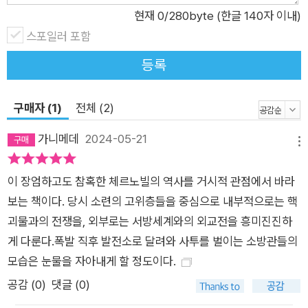
현재
0
/280byte (한글 140자 이내)
념 행사에 참가했다가 사산했던 한 여성은 체르노빌 사고 청문회
스포일러 포함
에서 “나는 모두를 저주한다. 나의 저주 대상은 행진하는 사람들
에게 인사한 우크라이나의 지도자들이다”라고 증언했다. 플로히
등록
는 이처럼 체르노빌 사고가 일어나기 전, 소련 당국이 달성 불가
능한 경제 성장 목표를 세우고, 이에 맞춰 결함 많은 원자로가 서
구매자 (1)
전체 (2)
둘러 건설되고, 관리자들이 할당된 전기 생산량을 채우기 위해 원
자로의 방사능 누출을 묵인하는 등 비극으로 치닫는 과정과, 사고
가니메데
2024-05-21
메뉴
이후 정부의 대처가 피해를 확산시키는 과정을 역사적 맥락에서
일관적인 흐름으로 보여준다. 체르노빌 사고는 터빈 시험의 오류
이 장엄하고도 참혹한 체르노빌의 역사를 거시적 관점에서 바라
로 일어났지만, 사고의 규모를 키운 것은 소련 정치 체제의 결함
보는 책이다. 당시 소련의 고위층들을 중심으로 내부적으로는 핵
과 원자력 산업의 결함의 상호작용이었다. 아무것도 알 수 없었던
괴물과의 전쟁을, 외부로는 서방세계와의 외교전을 흥미진진하
사람들의 비극, 그리고 참사를 막기 위해 죽음까지 각오했던 일상
게 다룬다.폭발 직후 발전소로 달려와 사투를 벌이는 소방관들의
의 영웅들 “그날은 주말이었고, 어린이 식당에는 아이스크림을
모습은 눈물을 자아내게 할 정도이다.
먹는 부모와 아이들로 가득했고, 모든 것이 평온했고 좋았어요.”
공감 (
0
)
댓글 (0)
소련 지도자들이 국민에게 사고가 일어난 사실을 알리지 않음으