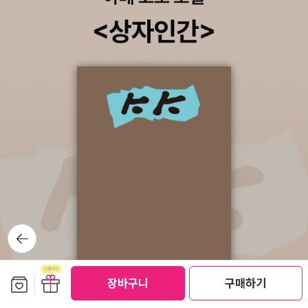
요.''이런 질문이 적절한지는잘 모르겠지만'이라고 운을 뗀 질문은
라고 발표 했기 때문에.. 그 후 공식적인 집계가 없다는 뜻이다.
'자신의 작업이 누군가에게는 불편할 수도 있다는생각은 안 해보
구 소련이 해체되고 우크라이나, 벨라루스 에서 암 발병율이 급속
셨나요?'라고 끝맺는다. '아니요, 단 한번도' 라고 단호하게 입을
하게 늘었다고 하는데.. 소아암이 심각하다. 왜냐하면 어린태아가
연 이정식 작가는 '불편함은 듣는 사람들의 몫이라고 생각행. 혹
산모의 방사능을 흡수하기 때문이다. 방사능의 피해를 어린 아이
은 듣지 않는 자들의 몫이거나'라고 대답한다. HIV감염인 당사자
들이 받게 된다는게 정말 슬픈 일이 아닐수 없다.마지막으로 이
인 이정식 작가는 '죽어서도 이름을 밝힐 수 없어 김무명이 된 남
책의 특징은 대하소설 처럼 흥미진지해서 한번 손에 잡으면 끝까
자'의 이야기를 지금 이 순간에;도 김무명일 수밖에 없는 사람들
지 내려놓기 어렵다.앞으로도 원전 사고나 코로나 사태와 같은 국
의 이야기를 듣는다. 그들의이야기를 들으며 생각한다. 시선으로
가적, 환경적 재난이 일어나는 것을 완전히 막을 수는 없겠지만,
사람을 죽일 수 있을까. '그들은 모두 같은 검은 얼굴이었어. 어둠
인간의 오만과 책임 회피가 재난의 규모를 키우는 일이 없도록 인
도, 그림자도 아니야. 존재하면서도 존재하지 않는 사회의 유령들
류는 체르노빌에서 미래의 교훈을 이 책으로 배워 보면 어떨까.#
인거야' 나라가 당신 것이니.칠순 노인이 된 첩보요원인 주인공에
체르노빌히스토리 #세르히플로히 #책과함께 #원자력발전소 #
게 생애 마지막 임무가 주어지고, 왕년의 동료들과 함께 시간을
뒤로가
원자력안전 #역사 #책과함께
기
거스르는 기이한 여정에 나서는 내용의 장편소설. 지나간 시대의
인물둘이 지금의 누추한 현실 탓에 자꾸만 예상치 못한 방향으로
보관함담기
선물하기
장바구니
구매하기
나아가는 모습을 그린다. 펀 오브 잇. 여성 최초로 대서양 횡단
비행에 성공한 후 세계일주 비행에 도전하다 실종된 전설적 비행