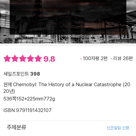
9.8
100자평 2편
리뷰 26편
세일즈포인트
398
원제 Chernobyl: The History of a Nuclear Catastrophe (20
20년)
536쪽
152*225mm
772g
ISBN 9791191432107
주제분류
신간알림 신청