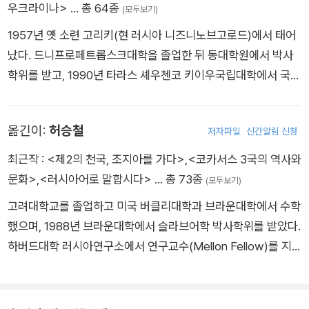
우크라이나>
… 총 64종
서고 원자력프로젝트를 개발하는 국가들 사이에 국제적 협력
(모두보기)
을 확보하는 것이다.
1957년 옛 소련 고리키(현 러시아 니즈니노브고로드)에서 태어
에너지 생산을 위해 원자력 기술에 점점 더 의존해가는 세계에
났다. 드니프로페트롭스크대학을 졸업한 뒤 동대학원에서 박사
서 포퓰리즘, 민족주의, 반反세계주의 신봉자들이 늘어가는 오늘
학위를 받고, 1990년 타라스 셰우첸코 키이우국립대학에서 국가
날에 이 교훈은특히 중요하다.
박사학위를 받았다. 1983년부터 드니프로페트롭스크대학에서
세계는 이미 한 번의 체르노빌 사고와 제한 구역으로 크나큰 곤욕
강의하다가 1991년 캐나다로 이주해 앨버타대학 역사학과 교수
옮긴이:
허승철
을 치렀다. 세계는 이와 유사한 일을 더 이상 감당할 수 없다. 이
저자파일
신간알림 신청
로 재직했다. 2007년부터는 하버드대학 역사학과에서 우크라이
제 1986년4월 26일 체르노빌과 그 인근에서 발생한 일에서 교
나 역사학 교수로 재직 중이며, 현재 하버드대학 우크라이나 연구
최근작 :
<제2의 천국, 조지아를 가다>
,
<코카서스 3국의 역사와
훈을 얻어야 한다.
소 소장을 맡고 있다. 참사 생존자이자 역사학자로서 체르노빌 원
문화>
,
<러시아어로 말합시다>
… 총 73종
(모두보기)
전 사고의 포괄적 역사를 다룬 『체르노빌 히스토리』로 베일리 기
고려대학교를 졸업하고 미국 버클리대학과 브라운대학에서 수학
퍼드상과 푸시킨 하우스 도서상을 수상했고, 2015년 우크라이나
했으며, 1988년 브라운대학에서 슬라브어학 박사학위를 받았다.
어로 쓰인 뛰어난 문학작품과 연구에 수여하는 안토노비치상을
하버드대학 러시아연구소에서 연구교수(Mellon Fellow)를 지
수상했다. 『러시아 우크라이나 전쟁』 역시 푸시킨 하우스 도서상
냈으며, 2006년부터 2008년까지 우크라이나 주재 한국대사(조
최종 후보에 올랐다. 그 외에 지은 책으로 『슬라브 민족의 기원』
지아, 몰도바 겸임 대사)를 역임했다. 현재 고려대학교 노어노문
『유럽의 문 우크라이나』 『마지막 제국』 『얄타』 『핵전쟁 위기』 등
학과 명예교수로 활동하고 있다. 지은 책으로 《우크라이나 현대