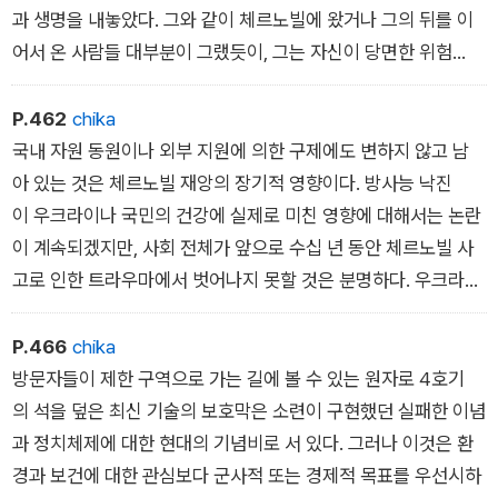
과 생명을 내놓았다. 그와 같이 체르노빌에 왔거나 그의 뒤를 이
어서 온 사람들 대부분이 그랬듯이, 그는 자신이 당면한 위험
의 전모를 파악하지는 못했지만, 그는 그것의 심각성을 누구보
다 빠르고 완벽하게 파악했다.
P.462
chika
레가소프는 다른 많은 사람들과 마찬가지로 원전 폭발로 발생
국내 자원 동원이나 외부 지원에 의한 구제에도 변하지 않고 남
한 상황을 2차 세계대전과 비교했다. 그러나 그가 소련 언론에 의
아 있는 것은 체르노빌 재앙의 장기적 영향이다. 방사능 낙진
해 고도로 신화화된 대조국전쟁 (소련에서 독소 전쟁을 부르
이 우크라이나 국민의 건강에 실제로 미친 영향에 대해서는 논란
는 공식 명칭)과 비교한 것은적군赤軍 병사들이나 사고수습자들
이 계속되겠지만, 사회 전체가 앞으로 수십 년 동안 체르노빌 사
이 보인 자기희생만을 의미하는 것이 아니었다. 그는 원전 사고
고로 인한 트라우마에서 벗어나지 못할 것은 분명하다. 우크라이
와, 1941년 여름에 나치의 침공을 받아 발생한군사적 참사라
나 성인 6명 중 1명은 건강에 이상이 있는데, 이는 인접 국가에 비
는 두 재난을 맞았을 때 전혀 대비가 되어 있지 않은 소련체제
해 훨씬 높은 비율이다. 체르노빌 방사능의 영향을 받은 사람들
P.466
chika
에 대해서도 지적한 것이다. ˝원전 사고에 대해 아무 준비도 되어
은 다른 국민들보다 취업률이 낮고 노동 시간도 짧았다. 다음으
방문자들이 제한 구역으로 가는 길에 볼 수 있는 원자로 4호기
있지 않았다. 이런 무질서, 이런 공포스러운 상황은 없었다. 이
로 환경 문제가 남아 있다. 원자로 4호기 위에 새 보호막이 씌워
의 석을 덮은 최신 기술의 보호막은 소련이 구현했던 실패한 이념
는 1941년의 더 나쁜 버전이다. 똑같은 ‘브레스트‘ 상황, 똑같
졌음에도 체르노빌 원전 주변 지역은 앞으로 최소 2만 년 동안 사
과 정치체제에 대한 현대의 기념비로 서 있다. 그러나 이것은 환
은 용맹성, 똑같은 절망감뿐만 아니라 똑같은 무준비성을 보였다
람이 살기에 적당하지 않을 것이다.
경과 보건에 대한 관심보다 군사적 또는 경제적 목표를 우선시하