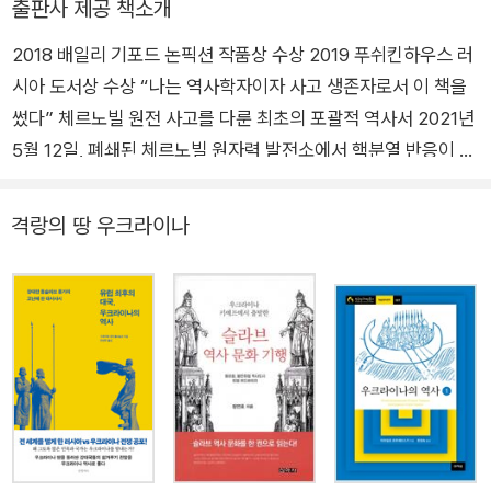
출판사 제공 책소개
이 있으며, 『유럽의 문 우크라이나』는 『뉴욕타임스』 베스트셀러
사》, 《우크라이나 문화와 지역학》, 《코카서스 3국의 문화와 역
에 올랐다.
2018 배일리 기포드 논픽션 작품상 수상 2019 푸쉬킨하우스 러
사》 등이 있고, 옮긴 책으로 《파리 1919》, 《평화를 끝낸 전쟁》,
시아 도서상 수상 “나는 역사학자이자 사고 생존자로서 이 책을
《히틀러와 스탈린》, 《폴란드사》, 《컨플릭트》, 《굿바이, 동유럽》
썼다” 체르노빌 원전 사고를 다룬 최초의 포괄적 역사서 2021년
등이 있다.
5월 12일, 폐쇄된 체르노빌 원자력 발전소에서 핵분열 반응이 감
지되었다는 소식이 들려왔다. 체르노빌 원전 폭발 사고가 일어난
지 35년이 지났지만 방사능 누출의 공포는 여전히 현재진행형임
격랑의 땅 우크라이나
을 보여주는 뉴스였다. 사고 이후 체르노빌 원자력 발전소 반경 3
0킬로미터 이내는 사람이 출입할 수 없는 제한구역이 되었으며,
체르노빌을 고향으로 둔 수십만 명이 아직 돌아가지 못하고 있다.
체르노빌 원자력 발전소가 폭발하던 운명의 밤과 그 이후, 여러
해 동안 무슨 일이 일어났는지 알고 싶어 하는 사람들이 많았다.
폭발 직후 언론보도를 시작으로, 영화, 드라마, 논픽션 탐사보도
와 소설 등이 쏟아져 나왔지만, 역사학자 중에 이 문제를 다룬 사
람은 없었다. 지은이 세르히 플로히는 체르노빌 사고를 역사적 맥