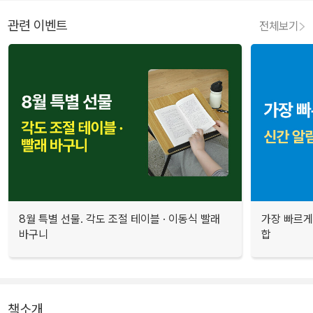
관련 이벤트
전체보기
8월 특별 선물. 각도 조절 테이블 · 이동식 빨래
가장 빠르게
바구니
합
책소개