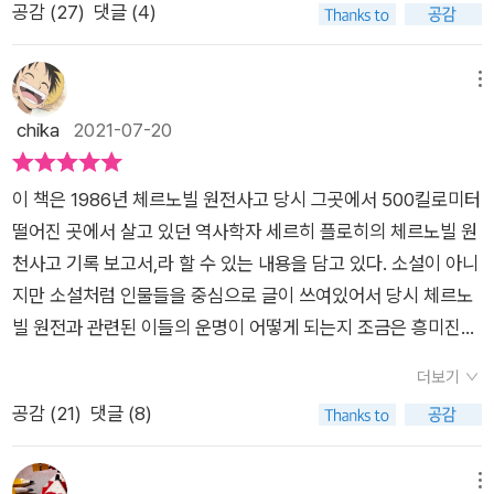
사능을 내뿜는 원자로의 지붕 위에 오르고, 파괴된 원자로의 입에
공감 (
27
)
댓글 (4)
했을지 의문이 들정도로 충격적이었다. 뒷걸음질치는 탈핵! 다시
모래를 쏟아붓고, 방사능 오염수로 가득 찬 원자로의 수조에 들어
한번 탈핵의 필요성을 일깨우는 책을 읽고 싶었다. 그래서 '체르
갔다. 플로히는 원전소장 브류하노프, 사고대책위원회의 레가소
노빌 히스토리'를 꺼내들었다. '우리가 이미 일어난 재앙에서 교
메뉴
프 등 주요 인물들의 인간적 고뇌와 함께 일상의 영웅들이 벌인
훈을 얻지 않으면, 새로운 체르노빌식 재앙이 일어날 가능성이 더
사투와 희생을 한편의 대하소설처럼 유려하고 서정적인 서술로
chika
2021-07-20
크다는데 의문을 제기할 사람은 없을 것이다.'(21쪽)라는 세르히
펼쳐냈다. 우리는 35년 전의 공포에서 무엇을 배워야 하는가 신
플로히의 지적은 아쉽게도 현실화 되었다. 후쿠시마 원전사고가
화가 된 사건에서 현실의 교훈을 이끌어내다 “사고가 발생한 시
이 책은 1986년 체르노빌 원전사고 당시 그곳에서 500킬로미터
바로 그 재앙의 서막이다. 그런데, 우리는 체르노빌과 후쿠시마에
각에서 우리가 점점 멀어질수록 그 사건은 신화처럼 보인다. 그리
떨어진 곳에서 살고 있던 역사학자 세르히 플로히의 체르노빌 원
서 교훈을 얻지 못하고 있다. 착잡한 마음에 책장을 넘겼다. 암
고 재난의 실제 원인과 결과를 파악하기도 점점 어려워진다. …
천사고 기록 보고서,라 할 수 있는 내용을 담고 있다. 소설이 아니
에 걸린 사람은 처음에는 부인을 한다고 한다. 자신이 암을 걸릴
그러나 우리가 이미 일어난 재앙에서 교훈을 얻지 않으면, 새로운
지만 소설처럼 인물들을 중심으로 글이 쓰여있어서 당시 체르노
리가 없다며 오진일 것이라며 여러 병원을 전전하며 검사를 받는
체르노빌식 재앙이 일어날 가능성이 더 크다는 데 의문을 제기할
빌 원전과 관련된 이들의 운명이 어떻게 되는지 조금은 흥미진진
다. 이러한 일이 체르노빌에서도 일어낫다. 체르노빌 핵발전소 원
사람은 없을 것이다.” 역사로서 체르노빌은 소련의 원자력 산업
하게 읽게 되어 금세 읽을 수 있다. '체르노빌 히스토리'라고 되어
전 냉각수 연못에서 낙시를 즐기는 10여명의 낚시꾼들은 핵발전
더보기
뿐만 아니라 소련 체제 전체를 붕괴시킨 기술적 재앙의 이야기다.
있어서 체르노빌에 대한 전반적인 이야기, 특히 그곳의 생태환경
소 폭발이 있었으메도 이 심각성을 모르고 있었다. 그들뿐만이 아
공감 (
21
)
댓글 (8)
사고가 일어난 지 5년 남짓 지난 후 세계 초강국은 와해되었다.
과 주민들의 삶의 모습에 대한 글이려니 짐작하고 있었는데 뜻밖
니었다. 방사능 흑연조각이 길에 널려 있는데도 현지 전문가와 모
사고를 은폐하고 피해를 확산시킨 소련 정부에 대항해 언론과 국
에 그런 환경의 이야기가 아니라 말 그대로 체르노빌 원전과 관련
스크바에서 온 전문가는 4호 원전의 폭발을 인정하지 않았다. 원
민은 ‘정보 공개 정책(글라스노스트)’을 태동시켰고, 대중 조직과
된 이야기가 담겨있다. 하지만 글을 읽어가다보면 원자력의 폭발
메뉴