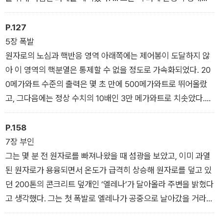
과학·기술 혁명에 걸었다. 이 혁명에는 새로운 기술 도입, 석탄과
석유와 가스 등의 화석 연료에서 원자력 에너지로의 전환과 같은
P.127
과제가 포함되어 있었다. 고르바초프는 선언을 이어갔다. “이번
5장 폭발
5개년 경제계획 기간에는 과거 5개년 계획 기간에 비교하여 2배
원자로의 노심과 핵반응 영역 아래쪽에는 제어봉이 도달하지 않
반 늘어난 원자력 발전 설비가 가동될 것이고, 낡은 화력 발전 시
아 이 영역의 핵분열은 통제할 수 없을 정도로 가속화되었다. 20
설은 대규모로 교체될 것입니다.”
0메가와트 수준의 출력은 몇 초 만에 500메가와트로 뛰어올랐
고, 그다음에는 정상 수치의 10배인 3만 메가와트로 치솟았다.
흡수되지 않은 중성자 수가 급격히 늘어나면서 몇 분 전만 해도
원자로의 핵분열 속도 증가를 방해했던 제논-135를 연소시켜 버
P.158
렸다. 이제 핵분열을 늦출 수 있는 수단은 아무것도 없었다. 통제
7장 부인
실에 있던 사람들은 갑자기 우르릉 하고 울리는 소리를 들었다.
그는 몇 분 전 원자로를 빠져나왔을 때 섬광을 보았고, 이미 과열
“그 소리는 아주 생소한 소리였다. 마치 사람이 신음을 내는 듯
된 원자로가 용융되면서 온도가 급격히 상승해 원자로를 덮고 있
아주 낮은 톤의 울림이었다”라고 라짐 다블렛바예프는 기억했다.
던 200톤의 콘크리트 덮개인 ‘엘레나’가 달아올라 주변을 밝혔다
… 이때 시각이 새벽1시 23분 44초였다.
고 생각했다. 그는 첫 폭발로 엘레나가 공중으로 날아갔을 거라고
는 상상도 하지 못했다. “어떻게 할 수 있는 일이 없나요?”라고