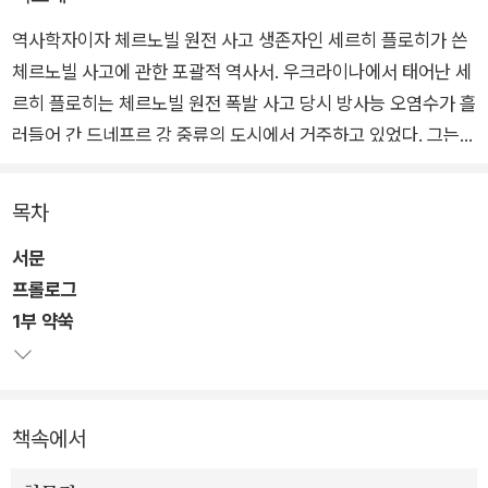
역사학자이자 체르노빌 원전 사고 생존자인 세르히 플로히가 쓴
체르노빌 사고에 관한 포괄적 역사서. 우크라이나에서 태어난 세
르히 플로히는 체르노빌 원전 폭발 사고 당시 방사능 오염수가 흘
러들어 간 드네프르 강 중류의 도시에서 거주하고 있었다. 그는
체르노빌 원전 사고를 경험한 당사자이자 사고 후 우크라이나 주
민들이 겪은 고난과 혼란을 직접 목격한 증인이다.
목차
서문
플로히는 최근에 개방된 문서고 자료를 이용해 치밀하게 진행한
프롤로그
연구를 바탕으로 체르노빌 원전 사고를 생생하게 재현하는 동시
1부 약쑥
에 사고의 근본 원인이 소련의 허술한 관리 체계와 과학기술에 대
한 맹신과 오만에 있다는 것을 보여준다. 또한 페레스트로이카 개
혁 과정의 허상과 위선을 드러내고, 소련 해체 역사의 큰 맥락에
서 체르노빌 사고와 우크라이나의 독립 열망, 소련 붕괴의 상관관
책속에서
계를 잘 보여준다. 원전 소장 브류하노프, 소방대원들, 사고대책
위원회의 레가소프 같은 주요 인물들이 겪은 인간적 고뇌와 이들