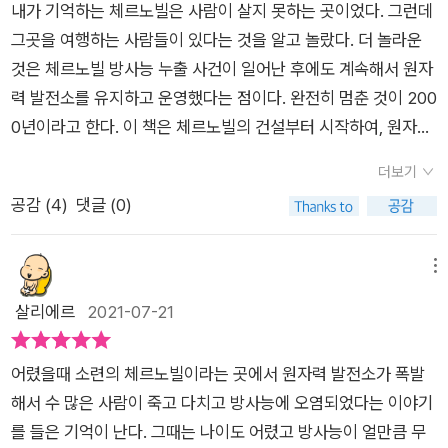
립주의가 제기하는 위험에 맞서고 원자력 프로젝트를 개발하는
소 바로 옆의 강가에서 낚시를 하며 생활했다고 하니 오히려 그런
내가 기억하는 체르노빌은 사람이 살지 못하는 곳이었다. 그런데
체르노빌 핵발전소 사고 경위, 원인 분석, 영향, 원자력 사고 예측
썼다. [체르노빌 히스토리]는 원자로가 폭발한 1986년부터 200
국가들 사이의 국제적 협력을 확보해야 한다고 말한다. 앞으로도
일상들의 모습이 더 비극적이라는 느낌을 갖게 한다.체르노빌 원
그곳을 여행하는 사람들이 있다는 것을 알고 놀랐다. 더 놀라운
방법을 보고 했다. 그 결과 소련 정부에 대한 부정적 이미지가 유
0년 12월 원전 폐쇄, 2018년 새로운 보호막을 설치한 마지막 단
원전 사고나 코로나 사태와 같은 국가적, 환경적 재난이 일어나는
전 사고가 난지 35년이 지났지만 지금도 핵분열반응이 일어나고
것은 체르노빌 방사능 누출 사건이 일어난 후에도 계속해서 원자
사한 사고 예방을 위해 자신의 경험을 세계와 공유하는 긍정적 이
계까지 다룬 '최초의 포괄적 역사서'(17)라 한다. 하지만 옮긴이
것을 완전히 막을 수는 없겠지만, 인간의 오만과 책임 회피가 재
있고 이 책의 역자가 우크라이나로 가게 되었을때도 현지의 딸기,
력 발전소를 유지하고 운영했다는 점이다. 완전히 멈춘 것이 200
미지로 바뀌었다. 그러나 거기까지였다. 소련 지도부는 레가소프
허승철 교수(고려대 노어노문과) 평했듯, 이 책에는 '한 편의 대하
난의 규모를 키우는 일이 없도록 인류는 체르노빌에서 미래의 교
버섯 같은 식품은 절대 섭취하지 말라는 이야기를 들었다는 것을
0년이라고 한다. 이 책은 체르노빌의 건설부터 시작하여, 원자력
의 행위를 탐탁치 못하게 여겼다. 그리고 체르노빌과 관련된 많은
소설'처럼 독자가 중간에 책을 덮지 못하게 흡인하는 힘이 있다.
훈을 배워야 할 것이다.
생각하면, 아니 체르노빌 원전 주변 지역은 최소 2만년동안 사람
발전소가 폭발하던 밤과 그 이후 일어난 대응과 수습 등을 다루고
자료를 비밀로 분류했다. 체르노빌과 가까운 오염지역 나로디치
역사서이면서도 큰 따옴표로 직접 인용한 대화체 문장이 유독 많
더보기
이 살만한 곳이 못된다고 하는 환경에 대한 이야기를 듣다보면 우
있다. 방대한 자료를 바탕으로 시간 순으로 하나씩 따라가는데 읽
에 당국은 주민 정착을 위해서 집을 짓고 있었다. 야로신스카야는
은 것도 그 한 이유일까? 세르히 플로히는 해체 이전 소련의 고위
공감 (
4
)
댓글 (0)
리에게 원자력 발전이라는 것은 부족한 전기 생산의 대안이 없는
다 보면 많은 것을 생각하게 된다. 그리고 이 방사능 누출이 인류
그 위험성을 알리기 위해서 취재를 했다. 당국은 그녀가 진실을
세력들, 체르노빌 원전 관계자, 사고대책위원회의 주요 인물들의
필요악인것이 맞을까 생각해보게 된다. 정말 많은 이야기가 담겨
최초의 사건도 아니라는 점도.우리에게 다시 방사능 누출 문제가
알릴 수 없도록 했다. 그러나 야로신스카야는 굴복하지 않았다.
고뇌, 정치적 밀당, 사고수습에 대한 전략을 오차 없는 문서 자료
있지만 글의 흐름에 빠져 너무 빠르게 읽어버려서 그런지 피폭당
다가온 것은 2011년 동일본대지진으로 후쿠시마 원자력 발전소
메뉴
소련이 공산국가이기에 이러한 상황이 가능하다고 착각할 수도
위에 대화체로 풀어 놓았다. 그래서 460여 쪽이어도 단숨에 읽
한 사람들의 고통과 심각한 환경오염, 페래스트로이카를 부르짖
가 무너진 때다. 얼마 전에도 후쿠시마 원전 오염수 방류로 많은
살리에르
2021-07-21
있다. 그러나, 후쿠시마 핵발전소 사고가 일어나고 일본 정부도
을 수 있었나 보다. 코로나로 인해 정책이 현재 어떠한지는 모르
던 소련의 붕괴, 우크라이나, 벨라루스를 비롯한 소수 민족국가들
문제가 있었다. 이 책을 읽다 보면 체르노빌 이전에 미국에서 핵
소련과 비슷한 정책을 추진하고 있다. 후쿠시마의 위험성을 언론
나, 코로나 이전 체르노빌 원전 주변은 우크라이나에서 관리하는
의 독립 등 정치, 경제, 사회의 많은 부분이 맞물리고 서로 영향을
발전소 문제가 있었지만 큰 이슈가 되지 않았고, 가장 안전하고
에서 말할 수 없도록 재갈을 물리고, 후쿠시마 근처에 사람들을
관광상품을 통해 일반인도 접근할 수 있었다. '핵 폼페이'의 살벌
어렸을때 소련의 체르노빌이라는 곳에서 원자력 발전소가 폭발
받으며 세계사의 한 획을 그었다는 생각을 하지만 쉽게 정리되지
저렴한 전력 생산설비로 각광을 받았다는 사실을 알 수 있다. 한
안전하다며 정착시키려하고 있다. 핵마피아에 지배당하는 국가
한 공포를 느끼기 위해, 혹은 인류 미래를 위한 교훈 얻기 위해 다
해서 수 많은 사람이 죽고 다치고 방사능에 오염되었다는 이야기
는 않는다. 하지만 그중에서도 가장 기억에 남는 것은 환경주의자
국도 원자력발전소 홍보를 할 때면 언제나 안전하고 저렴하다는
의 모습은 비슷한가 보다. 302쪽에는 아이들의 사진이 실려있
녀가는 여행객들이 끊이지 않았고, 세르히 플로히 역시 프리퍄트
를 들은 기억이 난다. 그때는 나이도 어렸고 방사능이 얼만큼 무
들이 우크라이나 독립 후 경제 발전을 위해 또다시 체르노빌 원전
것을 내세운다. 하지만 매몰비용이 얼마나 들지 모른다는 것과 향