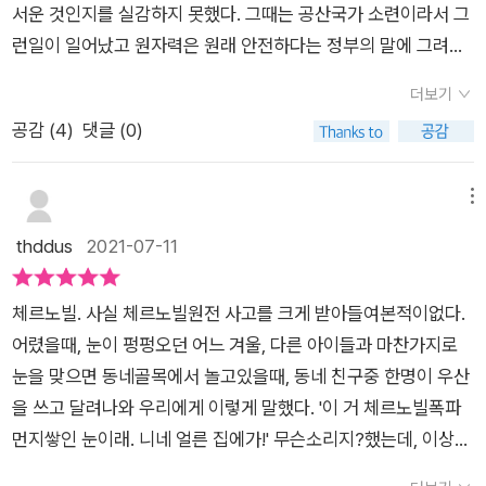
다. 그 사진들을 바라보며 가슴이 먹먹했다. 1990년대 벨라루스,
를 여행하는 동안, [체르노빌 히스토리]를 기획했다. 기존에도 우
서운 것인지를 실감하지 못했다. 그때는 공산국가 소련이라서 그
을 가동시키려 했다는 것이다. 과연 그것은 누구를 위한 것일까.
후 수만 년 동안 방사능 누출의 문제를 안고 있다는 사실은 의도
러시아, 우크라이나에서 14세 미만 인구중에서 3000건의 감상
크라이나어로 역사물을 펴내왔던 그는 역사학자로서의 분석적
런일이 일어났고 원자력은 원래 안전하다는 정부의 말에 그려려
체르노빌 원천사고 후 35년, 후쿠시마는 이제 10년. 사람이 살지
적으로 누락하고 가린다. 저자가 체르노빌 사고 이후 유럽의 핵발
선암이 등록되었다. 원전 마피아들에 의해서 벌어진 핵사고에 죄
시각과 이 비극의 땅에 살았고 재앙에서 살아남은 자의 내부자적
니 하고 살았다. 무신경했다는 말이 맞을 것이다. 그러나 이 원자
못하는 곳이 되었지만 생존을 위해 재건을 하고 있기는 하다. 하
전소들이 불안해한 것을 지적한 것도 이 누락되고 가려진 정보 때
더보기
없는 어린이들이 가장 큰 피해를 당하고 있다. 그 다음으로 돈과
시각을 더해 [체르노빌 히스토리]를 썼다. 덕분에 그 자신이 '최초
력 발전소가 늘 안전하지는 않다는 것과 이곳에서 사고가 나면 얼
지만 방사능의 위험에서 안전하다고는 할 수 없다. 세슘이 뭔지,
문이다.1986년 4월 26일 체르노빌 원전 정기점검을 위해 원자
공감 (
4
)
댓글 (0)
권력이 없는 주민이 희생되고 있다. 체르노빌이라는 재앙을 겪
의 포괄적 역사서'라 자부한 그대로, 이 책은 하나의 '이벤트'로서
마나 큰 일이 일어나는지 이웃 일본에서 일어난 후쿠시마 원자력
요오드 131이 뭔지 모르고 화학, 물리학에 대해 아무것도 모르지
로 4호기 가동을 중지한다. 원자로의 결함으로 핵분열 반응이 증
으며 많은 사람들이 깨어나기 시작했다. 드라치는 '체르노빌이 우
의 체르노빌 원전 사고에만 집중한 것이 아니라 당시 소련의 과학
발전소 붕괴사건에서 뼈져리게 느끼게 되었다.정확히는 지진으
만 방사능의 위험에 대해서는 알 수 있을 것 같다. 지금 이 시점에
가하고 제어가 제대로 되지 않으면서 원자로가 폭발한다. 원자로
크라이나의 모든 민주화운동에 원동력이 되었다. 폴란드의 자유
기술에 대한 자부심, (극)비밀주의, 관료주의, 페레스트로이카 개
로 인해서 발전소에 문제가 생긴 것이었지만 이미 설계단계에서
메뉴
서 일본의 정신나간 정치가는 후쿠시마 오염수를 생활수로 사용
를 덮고 있던 200톤의 콘크리트 덮개가 날아간다. 방사능이 열린
노조운동이 그 전범이 되었고, 작가협회는 요람이 되었다.'라고
혁 과정의 위선, 원전 사고로 더 촉발된 우크라이나 민족주의 발
그 정도 지진은 견디게 만들어졌고 여러 위험한 상황에도 대처할
thddus
2021-07-11
해도 된다고 떠들어댔는데, 그렇게 자신있다면 정말 직접 식수로
하늘로 분출한다. 사상 처음 겪는 사건에 원전 직원들은 제대로
말했듯이, 체르노빌의 재앙을 딛고 우크라이나인들이 깨어났다.
현, 소련 붕괴(해체) 이면의 분위기 등을 드러내준다. 물론, '살아
수 있게 했다고 했지만 그것이 무너진 것이다. 문제는 원자력 발
넘치게 마시는 모습을 보여주라, 말하고 싶다. 이 책의 말미에 아
대처하지 못한다. 사고가 일어난 후 방사능 누출 정도를 정확하게
더 나아가서 동유럽에 민주화운동이 들불처럼 번져 나갔다. 핵사
있는 로봇 biorobot'이라 불리며 핵대재앙 수습에 동원되었던
전소가 고장이 나면서 흘러나온 방사능때문에 많은 사상자가 생
시아, 아프리카, 아메리카에 건설되거나 계획중인 원자력 발전소
측정하는데도 실패한다. 화재가 발생했다고 소방대원들이 달려
체르노빌. 사실 체르노빌원전 사고를 크게 받아들여본적이없다.
고를 당한 우크라이나는 환경 민족주의로 독립과 반원전 운동을
수십만 명의 영웅적인 헌신에 대한 존경심과 연민도 담고 있
기고 그 일대는 사람 한 명 살지 못하는 땅이 되었다. 그것이 일어
가 적혀있는데 체르노빌과 후쿠시마의 원전사고에서 우리는 배
와 불을 끄려고 한다. 이들은 고농도의 방사능에 노출되었다. 방
어렸을때, 눈이 펑펑오던 어느 겨울, 다른 아이들과 마찬가지로
했다. 우리의 세계사 교과서에서는 이를 가르치지 않는다. 원전
고. “Pripyat, Chernobyl”/CC0한국어판 부제인 '재난에 대처
난 후쿠시마는 방사능 오염 지역이라는 것에서 벗어나지 못했고
운것이 아무것도 없는 것일까... 암울해진다. 하지만 인류는 분명
사능 피폭이 많이 된 이들은 나중에 사망한다. 핵분열 반응은 사
눈을 맞으면 동네골목에서 놀고있을때, 동네 친구중 한명이 우산
마피아들의 입장에서는 가르치기 싫을 것이다. 그러나, 우리가 과
하는 국가의 대응 방식'과 연결해서도 [체르노빌 히스토리]는 시
여기에서 만들어진 모든 식음료는 먹지 못하는 것으로 기피 대상
과거에서 배워 미래의 희망을 갖게 될 것이다. 원자력 발전소가
그라들지 않는다. 이 사실은 소련은 국제사회에 숨긴다. 방사능은
을 쓰고 달려나와 우리에게 이렇게 말했다. '이 거 체르노빌폭파
거의 실수에서 교훈을 얻어 현실의 지혜를 얻고자한다면 체르노
사점이 많다. 재난 앞에서 투명하고 신속하게 정보를 공개하고 공
이 되었다. 그 상황이 아직도 지속되고 있는데 사실 언제 자연상
나와는 거리가 먼 이야기가 아니라 에너지 절약을 하는 작은 실천
바람을 타고 스웨덴까지 날아갔고, 그곳 직원들이 이상 상황을 알
먼지쌓인 눈이래. 니네 얼른 집에가!' 무슨소리지?했는데, 이상하
빌 핵사고가 소련의 붕괴와 동유럽의 민주화운동에 기여한 영향
유하지 않았기 때문에 그 피해는 무고한 시민들이 입은 사례는 많
태로 돌아갈지 모른다는 것이 문제다. 바로 이웃인 우리에게 크나
하나 역시 지구의 미래를 바꿔나가는 첫걸음이 아닐까. .
정도인데도 불구하고 말이다.체르노빌의 원전은 RMBK원자로
게 뭔지도 모르면서 이 한마디와 그 친구의 우산이 기억에 선명하
을 반드시 가르쳐야한다. 모든 사람들이 재앙을 딛고 깨어나는
다. 소련은 철저한 비밀주의로 사건을 은폐 축소하고 싶어했다.
큰 위협이 아닐 수 없다.오랫동안 선진국인 일본도 그 사고 이후