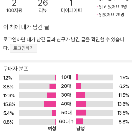
2
26
1
월 26일, 체르노빌 원자력 발전소에서는 정기점검을 위해 원자
읽고 있어요 3명
100자평
리뷰
마이페이퍼
읽었어요 29명
로 4호기의 가동을 중지하고, 이때 비상 정지 시스템의 안전성을
높이기 위한 시험을 개시한다. 그러나 가동 중지 후 원자로의 결
이 책에 내가 남긴 글
함으로 인해 핵분열 반응이 증가하고 연쇄반응이 일어나면서 원
로그인하면 내가 남긴 글과 친구가 남긴 글을 확인할 수 있습니
자로는 폭발한다. 체르노빌 원전 폭발이 일어나게 된 일련의 과정
다.
로그인하기
은 많은 매체에서 다뤄진 바 있다. 하지만 체르노빌 사고가 예견
된 결과였으며, 이전에 비슷한 대형 원전 사고가 이미 소련에서
발생했다는 사실은 잘 알려지지 않았다. 1957년 소련 우랄지역
구매자 분포
의 폐쇄된 도시 오제르스크 원자력 발전소에서도 핵폐기물 탱크
10대
1.9%
1.2%
가 폭발하여 160톤의 콘크리트 덮개를 날려버리고 방사능을 누
20대
6.2%
8.8%
출한 사고가 있었다. 당시 해당 지역의 주민 1만 2000명이 거주
30대
11.5%
12.3%
지역에서 이주해야 했고, 주민들이 사용하던 주택과 장비를 땅에
40대
13.8%
15.8%
파묻었으며, 해당 지역은 폐쇄되었다. 소련 정부는 오제르스크 원
50대
13.5%
5.4%
전 사고에 대한 정보 공표를 막았고, 해당 사고는 당국의 침묵 아
60대
8.8%
0.8%
래 완벽하게 은폐되었다. 1975년 레닌그라드 원전에서는 RBM
여성
남성