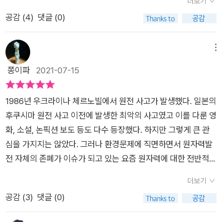
더보기
사용한다. 물이 아닌 흑연으로 제어하는 시스템이다. 원전 설립
게 남아있었다. 그러다 최근 후쿠시마 원전문제, 미드 체르노빌을
것은 아니다, 우크라이나 사람들이 재앙을 딛고 깨어났다면 일본
원전 폭발 직후, 선탠 잘 된다고 지붕 위에서 선택하다가 병원에
대처도 제대로 못하고 사실을 정확히 알리지 않았는데 과거 공산
공감 (
4
)
댓글 (0)
비용이 적게 되는 장점이 있지만 안정성 문제는 아직 검증되지 않
통해 원전이 주는 위험성을 조금 알았달까. 사실 원전 그 자체보
인들은 아직도 잠들어있다. 오히려 후쿠시마 핵사고 이후 아베를
실려간 주민, 쇼핑몰에서 아이스크림 먹으며 노는 가족들, 일정
국가였던 소련은 말해서 뭐하겠는가. 수십년동안 사건이 어떻게
았다. 소련은 자신들의 기술을 서방에 알리기 위해 더 빠르고 싸
다 사고수습에 대한 40년전 러시아나 현재의 일본이 너무나 똑
필두로한 극우 정권이 탄탄하게 권력을 장악하며 핵사고의 위험
그대로 진행되는 동네 결혼식들 그리고 대규모 공산당 전당대
일어났는지 상황은 어떠했는지 정확히 알려진 것이 없다. 하지만
게 원전을 건설한다. 빠른 속도와 싼 비용은 원전의 안전을 갉아
닮아있다는 사실. 그 자체가 원전의 위험성보다 더 두렵게 다가왔
메뉴
을 감추려했다. 도쿄 올림픽에 후쿠시마 식품을 사용하는 만행을
회....하지만, 그 와중에도 시민(특히 아이들)의 안녕을 염려하여
그 사건은 소련만이 아니라 전유럽 아니 전지구적으로 영향을 끼
먹는 요인이다. 한 겹 더 씌워야 할 콘크리트 벽을 세우지 않는다.
다.이 책은 2차세계대전이후 냉전관계속에서의 당시 러시아의
쫑이파
2021-07-15
저지를 수 있었던 것도 과거의 재앙으로부터 교훈을 얻지 못하는
'미국 영화 많이 본 사람의 과잉대응'이라 역공당하더라도 시민소
쳤고 아직도 방사능이 유출되고 있다니 보통 문제가 아닌 것이다.
건설과정에도 수많은 문제가 있었음을 알려주는 자료가 넘쳐난
상황, 체르노빌원전을 짓게 된 경위, 그 속에서 어떤 문제들이 있
일본 국민이 있었기 때문에 가능했다. 체르노빌 핵사고 이전에
개를 진행했던 이들, 솔선수범 위험한 원전으로 들어가 수습을 위
책은 스웨덴 스톡홀름의 원자력 발전소에서 일하는 한 사람의 이
다. 원자로 설계의 문제도 있지만 건설, 운영, 관리 등에도 문제가
었는지를 시작으로 현재까지의 체르노빌을 설명한다. 꽤 두꺼운
오제르크 폭발 사고가 있었다. 핵폐기물이 폭발하면서 2000만
해 생명을 내어준 이들도 있다. 무엇보다, 체르노빌 대재앙 때, 소
야기로 시작된다. 평소와 다름없다고 여겼던 날인데 방사능 수치
1986년 우크라이나 체르노빌에서 원전 사고가 발생했다. 일본의
있었다. 사고 이후 이 문제를 처리할 때 각자의 계산에 의해 표면
책이고, 당시 소련을 둘러싸고있는 공산주의 국가간의 이해관계,
퀴리의 방사능이 누출되었다. 이때 미국은 이를 이용해서 소련을
련이 나름 신속하게 대응할 수 있었던 것이 역설적이게도 1957
가 보통이 아니었던 것이다. 다른 사람들도 방사능 수치가 엄청나
후쿠시마 원전 사고 이전에 발생한 최악의 사고였고 이를 다룬 영
적 원인이 다르게 부각된다. 소련 입장에서는 설계 문제보다는 운
공산주의VS자본주의 대립으로인해 소련이 행했던 여러 프로파
공격하려하지 않았다. 거대한 핵마피아의 본능이 작동하여 원자
년 우랄지역에서 발생했던 핵발전소 사고를 수습하며 얻었던 노
게 나왔고 이들은 발전소에 사고가 나거나 원자 폭탄이 폭발했다
화, 소설, 논픽션 보도 등도 다수 등장했다. 하지만 그렇게 큰 관
영의 실수를 더 부각한다. 역사의 기록은 이 차이를 놓치지 않는
간다 등등을 그 배경에 대해 설명한 부분을 읽고있다보면 인간 참
력이 청정에너지라는 믿음을 고수하고 싶었을 것이다. 오제르크
하우 덕분이었다는 것을 [체르노빌 히스토리]을 읽으며 알았다.
고 여겼다. 그러나 그런일은 벌어지지 않았고 그런 현상은 스웨덴
심을 가지지는 않았다. 그러나 환경문제에 직면하면서 원자력발
다.사고 이후 핵분열 반응이 지속적으로 상승한다. 방사능의 유출
한심한 존재구나..싶은 생각이 들었다. 지금도 아마 국가간 경쟁
폭발사고의 교훈을 얻지 못한 소련은 체르노빌 핵사고의 고통을
본문을 옮겨본다. '오제르스크 사고 이후 소련 당국은 30년 후 체
뿐만 아니라 노르웨이 핀란드 등 다른 북유럽 국가들에서도 일어
전 자체의 존폐가 이슈가 되고 있는 요즘 원자력에 대한 전반적인
도 심해진다. 원자로가 폭발할 수 있는 상황이었다. 잘못하면 방
관계속에서 나타나는 현상은 비슷하지 않나. 하는 생각이 들기도
겪었다. 체르노빌 핵사고에서 교훈을 얻지 못한 일본은 후쿠시마
르노빌 원전 사고에서 사용할 여러 가지 규칙을 세웠다. 핵폭발
났다. 조사끝에 이것은 소련에 무슨 일이 일어났다는 것을 말해주
이해가 필요할 듯하다. 그리고 그 필요를 충족시키는 책을 만났
사능이 지하수로 흘러갈 수 있다. 이것을 막고, 원자로의 폭발도
했다.체르노빌 원전은 그냥 그 자체가 문제였다. 수많은 문제들을
더보기
핵사고의 고통을 겪는다. 이제 우리가 체르노빌과 후쿠시마 핵사
사고 뒤처리를 위한 군 징집, 오염된 장비를 땅에 묻고 방사능 오
고 있었지만 소련은 자기들에게 아무일도 일어나지 않았다고 하
다. 체르노빌 원전 사고 참사의 생존자이자 역사학자 세르히 플로
멈춰야 한다. 그 방법 중 하나가 모래를 원자로 속에 붓는 것이다.
안고 가동을 시작했고, 이런말을 해도 될진 모르겠으나 언제간 나
공감 (
3
)
댓글 (0)
고로부터 교훈을 얻어야한다. 단세포 동물처럼 자신의 이익을 위
염 지역을 콘크리트로 덮는 오염 제거 기술, 주민 소개, 제한 구역
면서 끝내 입을 닫고 만다. 당시는 냉전이 한창이던 시기여서 자
히가 쓴 <체르노빌 히스토리>가 그것이다.​이 책은 2018년 배일
헬기를 동원해 붓는다. 쉬운 일이 아니다. 헬기 조종사들이 방사
도 날 사고였지라는 생각이 들 정도였다. 더 무서웠던 것은 사고
해서 악을 행하는 결정을 한다면 우리는 우리 후손에게 씻을 수
설정, 급성 방사능 피폭 증상을 보이는 환자들의 취급 등 이 모든
신들의 치부가 드러나는 것을 막기 위해서 그랬다고는 하지만 그
리 기포드 논픽션 작품상, 2019년 푸쉬킨하우스 러시아 도서상