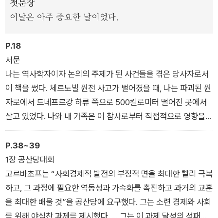
첫문장
이 벌인 사투와 희생을 한편의 대하소설처럼 펼쳐내는 지은이의
이날은 아주 중요한 날이었다.
유려하고 서정적인 서술은 이 책을 한번 손에 잡으면 끝까지 내려
놓기 어렵게 만든다.
P.18
서문
나는 역사학자이자 논의의 주제가 된 사건들을 겪은 당사자로서
이 책을 썼다. 체르노빌 원전 사고가 벌어졌을 때, 나는 파괴된 원
자로에서 드네프르강 하류 쪽으로 500킬로미터 떨어진 곳에서
살고 있었다. 나와 내 가족은 이 참사로부터 직접적으로 영향을
받지는 않았다. 그러나 몇 년이 지난 후, 당시 내가 교환교수로 체
류하던 캐나다에서 나를 진찰한 의사들은 내 임파선이 과거에 염
P.38~39
증을 일으켰다고 진단했다. 이는 내가 방사능에 노출된 적이 있음
1장 공산당대회
을 말해 주는 우려스러운 신호였다. 다행히도 내 아내와 아이들은
고르바초프는 “사회경제적 발전의 부정적 면을 최대한 빨리 극복
아무 문제가 없었다. 그러나 방사능은 예측할 수 없는 방법으로
하고, 그 과정에 필요한 역동성과 가속화를 촉진하고 과거의 교훈
인체에 영향을 미친다.
을 최대한 배울 것”을 공산당에 요구했다. 그는 소련 경제와 사회
를 위해 야심찬 과제를 제시했다. … 그는 이 과제 달성의 성패를