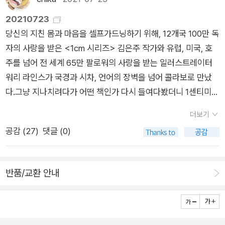
책은 체르노빌 원자력 발전소 폭발 사건을 처음부터 끝까지 어떻
런 의미에서 “체르노빌 히스토리”에서 저자가 접근하고 있는 방
리가 왜 눈 부릅뜨고 봐야하는지. 같은 사고가 반복되지 않으려면
해 증기압이 감소하자 관계자는 저증기압 신호에 의한 원자로 정
게 일어났고 어떤 영향을 끼치게 되었는지 그 전반에 대해서 생동
식은 체르노빌 원자력발전소 폭발사고라는 대참사를 다룬 훌륭
20210723
어떻게 해야하는지를 이 책을 읽으며 다시 생각한다. 지금 우리의
지를 막기 위해 자동 정지 기능을 차단했다. 이 상태로 실험은 계
감있게 이야기하고 있다. 지은이가 직접 겪은 사실에 비밀에서 해
한 서적인 “체르노빌의 목소리 (스베틀라나 알렉시예비치 著, 김
당신의 지친 몸과 마음을 셀프가드닝하기 위해, 12개국 100만 독
편안함은 곧 우리 목숨이 담보인건 아닐까?!체르노빌에 대해 다
속됐고 외부전원 대신 터빈 전력이 공급되자 전력 부족으로 냉각
제된 기밀 문서를 물 흐르듯 잘 결합해서 역작으로 만들었다. 체
은혜 譯, 새잎, 원제 : Чернобыльская молитва)”, “체르노빌
자의 사랑을 받은 <1cm 시리즈> 김은주 작가와 유럽, 미국, 호
른 작가가 쓴 책에서 읽은 말이 이 책을 읽은 후에도 귓가를 맴돈
수 펌프 회전이 줄면서 유량이 감소했다. 그 결과 온도가 상승하
르노빌 사건의 전후는 이 책을 통해서 파악할 수 있을 정도로 입
생존 지침서 (케이트 브라운 著, 우동현 譯, 푸른역사, 원제 : Ma
주를 넘어 전 세계 65만 팔로워의 사랑을 받는 일러스트레이터
다. '나는 과거에 대한 책을 썼지만, 그것은 미래를 닮았다' - 스베
며 수증기가 대량으로 발생했으며, 결국 원자로 출력 폭주가 일어
체적이고 세밀하게 잘 그려졌다.핵은 핵폭탄만 무서운 것이 아니
nual for Survival: A Chernobyl Guide to the Future)”, “그
워리 라인스가 국경과 시차, 언어의 장벽을 넘어 콜라보로 만났
틀라나 알렉시예비치'본 도서는 출판사로부터 도서를 협찬받아
나면서 높은 증기압으로 첫 번째 폭발이 일어났다. 연이어 핵연료
라. 일상에서 같이 살아가고 있는 원자력 발전소가 잠재적인 무서
날 밤, 체르노빌 (애덤 히긴보덤 著, 김승진 譯, 이후, 원제 : Midn
다.그냥 지나치려다가 어떤 책인가 다시 들여다봤더니 1센티미터
개인적인 감상으로 작성한 리뷰입니다'
와 감속재의 화학 반응으로 인한 두 번째 폭발이 발생했다.이 폭
움이다. 비록 소련과 지금은 다르다고 해도 핵이 붕괴되는 사건이
ight in Chernobyl: The Story of the World's Greatest Nuc
의 작가와 호주 작가의 콜라보로 완성된 가드닝 책이라니!! 가드
발로 4호기 노심과 원자로 건물 지붕이 파괴되고 화재가 발생해
더보기
또 일어나지 말라는 법이 없다. 일단 사건이 일어나면 아무리 뛰
lear Disaster)”과 같은 유사한 주제를 다른 관련 서적과는 매우
닝과 은유가 담긴 삶의 이야기가 참 좋을 것 같은데 그림도 좋고.
고온·고방사능의 핵연료와 흑연 파편이 공중으로 치솟았다. 약 1
공감 (
27
)
댓글 (0)
어난 정부라고 해도 속수무책이다. 사실 어쩌할 도리가 없다. 그
달라 신선하게 느껴집니다. 특히 이 책은 역사적 맥락에서 체르노
여름은 장르소설의 계절인데 내눈에만 안보이는걸까? 아니면 예
0일간 아이오딘(I-131), 세슘(Cs-137) 등 방사성 물질이 대량으
정도로 엄청난 파괴력을 갖고 있는 것이 원전이다. 지금 우리나라
빌 사고를 이해하기 위해 원인과 과정, 그리고 결과까지 탐구하면
전만큼 책읽기에 전념을 하지 않아서일까. 아무튼 마음이 널뛰듯
로 방출됐다. 발전소와 가까운 벨라루스, 우크라이나, 러시아 일
에서는 원전과 관련해서 찬성과 반대로 나누어서 큰 논란이 되고
서 이후의 대안까지 포괄적으로 다룬 역사서라는 점에서 그 가치
왔다갔다 열정에 넘치려 하다가도 금세 식어버려서 책,이 다 뭔
부 지역이 심하게 오염됐으며 작은 입자들은 중부 유럽까지 바람
반품/교환 안내
있다. 찬성파라고 해서 원전의 위험함을 모르지는 않지만 대안이
는 더욱 빛납니다. 체르노빌 원자력발전소 폭발사고의 결과누출
소용인가...하게 되기도 하고. 그냥 그렇네. '파괴의 역사에서 굳건
을 타고 퍼졌다. 5월 초까지 헬리콥터가 원자로 상부에 수천 톤의
없는 원전 축소에 반대하고 있는데 어느 정도는 일리가 있다. 이
방사능양 : 약 5천만 퀴리 (530경 베크렐, 히로시마 원폭의 약 4
히 살아남은 건축물은 '생존자'로 마땅히 불려야 한다'건축은 어
붕소와 납, 진흙과 모래 등을 투하하는 방식으로 화재를 진압하고
미 고에너지 소비 사회가 되었는데 원자력을 쓰지 않고 전기를 어
00배)피폭자수 : 약 83만명 (단, 방사능 확산에 따른 유럽 내 피
떻게 전쟁을 기억하는가,책을 읽고 싶기는 했는데. 관광명소로만
방사능 누출을 막았다. 화재 진압 후 10층 높이의 콘크리트 구조
떻게 충당할 것인가에 대한 논의가 더 있어야 한다. 원자력 자체
폭자 수 미포함)국가 예산에 준하는 투입 비용으로 소련 해체에
알려진 건축물을 입체적으로 바라볼 수 있게 하는 책이라니. 더.