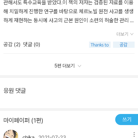
가소프는 소련으로 돌아와 모든 분야에서 배척당하고 결국 자살
관해서도 특수교육을 받았다.이 책의 저자는 검증된 자료를 이용
고도 볼 수 있다.체르노빌 사태는 이후 소련이 붕괴되는 하나의
하지만 이웃나라 일본에서 또다시 원자력발전소 사고가 발생했
했다. 이밖에도 체르노빌 원전에 대해 밝히고자했던 인물들은 K
해 치밀하게 진행한 연구를 바탕으로 체르노빌 원전 사고를 생생
매개체가 된다. 수 많은 사람이 죽어가고 있는데 은폐와 방관만
을 때에서야 비로소 대재앙은 언제나 우리 옆에 함께 하고 있다는
GB에 의해 잡혀가고, 구금당해야 했다. 오로지 하지 말아야할 말
하게 재현하는 동시에 사고의 근본 원인이 소련의 허술한 관리 체
하는 정부에 대한 불신은 우크라이나 주민들을 일깨우게 된다. 그
사실을 깨달았습니다. 미드 ‘체르노빌’에서 잘 보여주고 있듯이
을 하고 알지 말아야할 것을 파고들었다는 이유로 말이다.결국 이
계와 과학기술에 대한 맹신과 오만에 있다는 것을 보여준다. 당시
들은 관련 정보를 밝히라는 운동을 하게 되고 끝내 소련으로부터
체르노빌 원자력발전소 폭발사고는 국가의 무능함이 얼마나 큰
더보기
사고로 인해 우크라이나는 피해보상, 탈 원전 운동이 일어났고,
체르노빌 원자력 발전소는 총 4기의 원전을 가동하고 있었고 사
독립을 하게 된다. 독립 열망은 도미노처럼 번져서 결국 소련이
재앙을 불러올 수 있는지 알 수 있습니다. 또한 소시민들의 영웅
공감 (
2
)
댓글 (0)
그 결과로 소련으로부터 독립했다. (당시 연방국중 2위) 그러나
고가 난 4호기는 1983년에 완공된 RBMK형 원자로였다. 일반
무너진다. 소련은 이미 체르노빌 사건에서부터 금이 가고 있었던
적 활동도 분명 감동을 불러일으키지만 영웅은 국가라는 거대한
체르노빌 피해보상과 원유가격 하락등으로인해 힘든 시기를 보
인들은 잘 모르겠지만 RBMK는 구소련에서 개발한 원자로로 흑
것이다.책은 불가능한 경제 정책과 거기에 수반되어 결함이 고쳐
체계에 비해 그 힘이 무력할 수 밖에 없습니다. 국가라는 체계가
냈고, 체르노빌의 나머지 3기의 중지를 약속했지만, 당장 전기가
연을 감속재, 경수를 냉각재로 사용한다. (감속재,냉각재의 뜻은
5편 더보기
지지 않은 채 원자력 발전소가 건설되고 그 과정에 일어난 많은
불러일으킨 대재앙을 영웅들의 작은 활동으로 막아내기에는 역
문제가 되어, 서방과의 끊임없는 협상으로 2000년이 되어서야
사전을 찾아보고 참고)운전 중 핵연료 재장전이 가능하고 출력이
부조리, 그리고 사건이 일어나고 난 뒤에 소련 당국의 무능과 부
부족이지요. 관료주의의 경직성과 불투명성으로 인해 발생한 대
체르노빌 원전 전체가 중지될 수 있었다니, 참 아이러니하단 생각
크다는 장점이 있지만, 제어가 어렵고 낮은 출력에서 불안정해진
패 등이 세세하게 그려지고 있다. 그 가운데 재난에서 사람들의
재앙이라는 측면과 반면에 재앙의 확산을 막기 위한 영웅적 개인
응원 댓글
이 들었다. 쉽지 않았겠지. 먹고 사는 문제가 걸린 일이였을테
다는 단점이 있는데 이는 체르노빌 사고의 요인이 되었다.사고는
목숨을 지키기 위해 수없이 희생한 많은 영웅들의 이야기도 들려
들이 등장하는 이 사고는 앞으로 두고 두고 인류가 참고해야 할
니... 우리나라도 원전이 위험하다는 것에는 다수의 국민이 동의
전력 공급 상실 시, 비상 전원 공급 전까지 터빈이 얼마나 오랫동
준다. 과학자,소방관,경찰관,광부,노동자들은 어쩌면 자신이 죽는
반면교사일 것입니다. 특히 저자는 체르노빌 사고를 과거의 재앙
하나 탈원전을 쉽게 결정하지 못하는 것과 같은 이유이지 않나 싶
안 전력을 공급할 수 있을지를 시험하는 과정에서 발생했다. 4월
다는 사실을 알고 있었음에도 방사능이 누출된 체르노빌로 가게
으로만 여겨서는 절대 안된다는 이야기를 우리에게 들려줍니다.
었다. 책을 통해 알았지만 당시 체르노빌 원전에서 가동중이던 전
25일 시험 준비 중 운전 미숙으로 열출력이 30MW 정도로 떨어
쓰기
마이페이퍼 (1편)
된다. 어찌되었던 고장난 발전소에는 사람이 들어가서 고칠수밖
저자는 체르노빌 사고가 일어나게 된 원인은 여전히 현재에도 곳
체가 다 폭팔했다면, 지구의 생명체 자체가 사라졌을 것이라니...
졌다. 출력을 올리기 위해 많은 제어봉이 인출됐고 노심에는 기준
에 없었기에 이들은 그야말로 목숨바쳐 임무를 완수했던 것이다.
곳에서 발견되고 있다는 섬뜩한 이야기를 하고 있는 것입니다. 그
읔.....국가적 재난상황이 발생한 원인과 그 이후의 수습과정을 우
치 이하의 제어봉만 남게 되었다.26일 새벽 냉각수 유량이 증가
chika
2021-07-23
메뉴