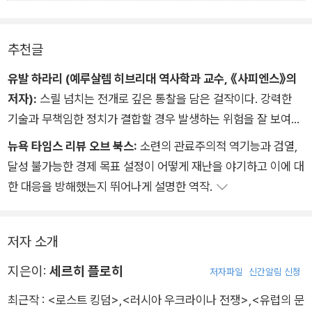
만 4000년이다.
는 이들이 원자로가 애초에 왜 폭발했는지를 설명하지 못해 당황
사력을 강화하기 위해, 급속한 경제 발전을 이루기 위해, 대중의
고 말한다. 그러나 체르노빌 사고가 일어난 지 사반세기 후에 후
했던 것과 똑같았다.
불만을 잠재우기 의해 안전을 희생하지 않을 것이라고 장담할 수
쿠시마 사고가 발생했다. 2011년 후쿠시마의 다이치 원전에서 일
추천글
원자로 폭발의 원인이 최종적으로 규명되기는 했지만, 우리는 19
있는가? 이것이 정확하게 1986년 소련에서 일어난 일이다.
어난 사고는 원자로가 지닌 또 다른 문제점을 드러냈다. 관리 인
86년에그랬듯이 아직도 핵반응을 완전히 통제하는 데 가까이 다
유발 하라리 (예루살렘 히브리대 역사학과 교수, 《사피엔스》의
력의 느슨한 기강, 원자로 설계의 결함, 혹은 지진 같은 것들 말이
가가지 못했다.
저자):
스릴 넘치는 전개로 깊은 통찰을 담은 걸작이다. 강력한
다. 원자력 발전소에 대한 테러리스트의 공격 위험도 점점 커지
예측할 수 없는 사고들은 계속 일어나며 새로운 핵재앙을 만들어
기술과 무책임한 정치가 결합할 경우 발생하는 위험을 잘 보여준
고 있다. 2016년 3월, 벨기에 경찰은 이러한 시도를 조사했다. 해
낸다.
다.
커들에 의한 사이버 공격도 또 다른 위험 요소다. 예컨대 2017
뉴욕 타임스 리뷰 오브 북스:
소련의 관료주의적 역기능과 검열,
예컨대 2011년 3월에 지진으로 발생한 쓰나미로 일본 후쿠시마
년 6월에 체르노빌 방사능 측정 시설을 마비시킨 공격이 있었
달성 불가능한 경제 목표 설정이 어떻게 재난을 야기하고 이에 대
에서 발생한 사고는 체르노빌처럼 원자로 1기가 아니라 3기의 연
다 (우크라이나 당국은 이것이 러시아에서 시작되었다고 믿고 있
한 대응을 방해했는지 뛰어나게 설명한 역작.
료봉이 부분적으로 녹아내렸고 태평양에 직접 방사능을 누출했
다).
다.
체르노빌 원전을 폐쇄하고 손상된 원자로에 새로운 석관을 씌
저자 소개
운 것은 원자력 산업의 역사에서 가장 비극적인 한 페이지를 닫
게 해주었지만,
지은이:
세르히 플로히
저자파일
신간알림 신청
체르노빌 재앙에서 올바른 교훈을 이끌어내는 것이 중요하다. 가
최근작 :
<로스트 킹덤>
,
<러시아 우크라이나 전쟁>
,
<유럽의 문
장 중요한 교훈은 핵민족주의와 고립주의가 제기하는 위험에 맞