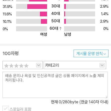
30대
2.9%
31.9%
40대
1.4%
11.6%
50대
2.9%
10.1%
60대
0%
0%
여성
남성
100자평
게시물 운영 원칙
카테고리
현재
0
/280byte (한글 140자 이내)
스포일러 포함