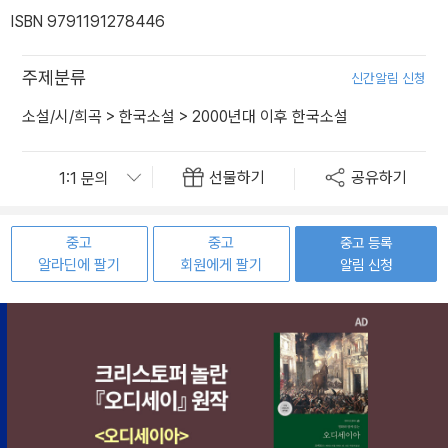
ISBN 9791191278446
주제분류
신간알림 신청
소설/시/희곡
>
한국소설
>
2000년대 이후 한국소설
선물하기
공유하기
중고
중고
중고 등록
알라딘에 팔기
회원에게 팔기
알림 신청