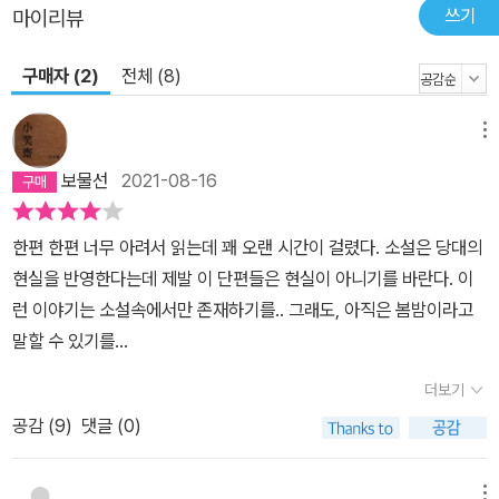
쓰기
마이리뷰
버’린 현실을 인지하며 한없이 서글퍼지는 순간에 뒤이어, 그래도 ‘아
직은 봄밤’이라고 살그머니 주문처럼 외우며 걸음을 내디딜 수 있는
구매자 (2)
전체 (8)
힘이 있기에, 작가는 ‘끝내 살아남’아 글을 썼고, 우리도 끝내 살아남
아 이 글들을 읽게 된 것이지 않을까. “어느 한 시절의 내가 그랬듯 생
메뉴
을 놓아버리고 싶을 만큼 좌절한 누군가에게 내 이야기가 조금이라도
도움이 된다면, 쓰고 또 쓸 준비가 되어 있다. 다른 이들보다 느릴지언
보물선
2021-08-16
정 멈추지는 않을 것이다”라는 작가의 말을 들을 수 있어서 다행이다.
앞으로도 놓지 않고 써내려갈 작가의 소설들을 기대해보며, ‘그래도,
한편 한편 너무 아려서 읽는데 꽤 오랜 시간이 걸렸다. 소설은 당대의
아직은 봄밤’이라고 나지막이 소리를 내어본다.
현실을 반영한다는데 제발 이 단편들은 현실이 아니기를 바란다. 이
런 이야기는 소설속에서만 존재하기를.. 그래도, 아직은 봄밤이라고
말할 수 있기를...
더보기
공감 (
9
)
댓글 (0)
메뉴