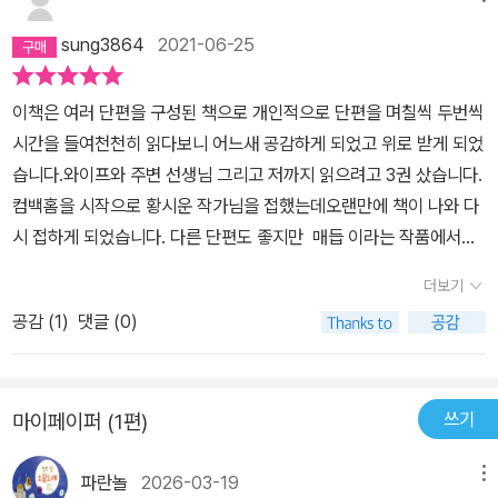
sung3864
2021-06-25
이책은 여러 단편을 구성된 책으로 개인적으로 단편을 며칠씩 두번씩
시간을 들여천천히 읽다보니 어느새 공감하게 되었고 위로 받게 되었
습니다.와이프와 주변 선생님 그리고 저까지 읽으려고 3권 샀습니다.
컴백홈을 시작으로 황시운 작가님을 접했는데오랜만에 책이 나와 다
시 접하게 되었습니다. 다른 단편도 좋지만 매듭 이라는 작품에서더
공감하고 많이 느낄수 있었습니다. 낙지와 주인공을 이입한게 맞는지
더보기
모르겠지만읽다보니 저는 그렇게 느껴졌네요 고통을 이겨내기 위해
공감 (
1
)
댓글 (0)
서 몸부림치는 주인공의 남편과옆에서 남편을 지켜보며 함께 고통받
는 주인공의 삶을 들여다보면서그대로, 아직은 봄밤 이라는 책의 제
목처럼 어둡지만 따듯한 봄을 생각하며 현재 삶에 감사하며이겨내고
쓰기
마이페이퍼 (1편)
살아내야겠다는 생각이 듭니다.언제나 작가님을 응원하고 좋은 책 감
사드립니다. 다른 분들께 읽어보기를 추천 드립니다.
파란놀
2026-03-19
메뉴