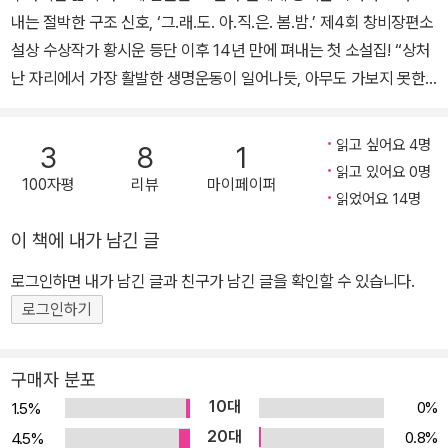
내는 절박한 구조 신호, ‘그.래.도. 아.직.은. 봄.밤.’ 제4회 창비장편소
는 당시 받은 상패를 소중히 간직하고 있다.
설상 수상작가 황시운 등단 이후 14년 만에 펴내는 첫 소설집! “상처
난 자리에서 가장 활발한 생명운동이 일어나듯, 아무도 가보지 못한
길을 가는 그만이, 이후로도 이러한 진경을 펼쳐 보여줄 것이다.” _이
만교(소설가) “삶의 잔혹함을 자분자분 딛고 일어서보려는 소설 속
읽고 싶어요 4명
3
8
1
인물들처럼, 황시운이, 아니 황시운의 소설이 돌아왔다.” _한지혜(소
읽고 있어요 0명
100자평
리뷰
마이페이퍼
설가) 언제부턴가 고독사 현장에 가면 세상 어디에서도 볼 수 없을 만
읽었어요 14명
큼 신산한 삶의 흔적이 보이기 시작했다. 자살 현장에선 마지막 순간
이 책에 내가 남긴 글
까지 삶을 향해 치열하게 손을 뻗쳤을, 애처로운 생욕(生慾)의 흔적
을 확인할 수 있었다. _「금」에서 2011년 제4회 창비장편소설상 수상
로그인하면 내가 남긴 글과 친구가 남긴 글을 확인할 수 있습니다.
작 『컴백홈』 출간 이후 첫 소설집을 묶기까지는 꼬박 십 년이 걸렸다.
로그인하기
그 십 년의 세월 동안, 작가는 이전과는 완전히 달라진 삶에 적응하느
라 힘겹게 싸워야 했다. 첫 책 출간 직후 벌어진 추락사고와 여러 번의
구매자 분포
대수술, 그리고 ‘하반신 완전 마비’라는 판정 속에서 “끝내 돌아올 수
10대
0%
1.5%
없을지도 모른다는 생각을 내내 품고 지”내온 시간들이었다. 그 가운
20대
0.8%
4.5%
데서도 끝까지 놓지 않고 써내려간, 하지만 “영영 묻혀버릴” 것이라