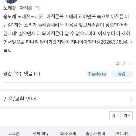
노래꽃 . 아직은
숲노래 노래꽃노래꽃 . 아직은꼭 끄태려고 하면꼭 속으로‘아직은 아
닌걸’ 하는 소리가 들려끝내려는 마음을 잊고서손끝이 닿으면‘어라
끝나네’ 싶으면서 다 돼아직은다 알 수 없으니아마 이제부터 다시 하
면서앞으로 하나씩 알아가겠지밤이 지나야아침인걸2026.3.18.물.ㅍ
ㄹㄴ
더보기
공감 (
12
)
댓글 (0)
반품/교환 안내
로그인
전체 메뉴
회사 소개
출판사 안내
PC 버전