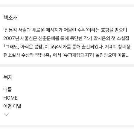
책소개
‘전통적 서술과 새로운 메시지가 어울린 수작’이라는 호평을 받으며
2007년 서울신문 신춘문예를 통해 등단한 작가 황시운의 첫 소설집
『그래도, 아직은 봄밤』이 교유서가를 통해 출간되었다. 제4회 창비장
편소설상 수상작 『컴백홈』 에서 ‘슈퍼개량돼지’라 놀림받으며 따돌림
당하는 소녀가 삶의 유일한 희망으로 삼은 가수 서태지와 함께 달로
날아가겠다는 목표를 세우고 좌충우돌하는 이야기를 통해 사회의 보
목차
호망에서 소외된 이들을 위한 메시지를 전달한 작가는, 이번 소설집
에 실린 작품들에서도 “죽어라고 견뎌내는 것 말고 내가 할 수 있는
매듭
일은 아무것도 없”는 개인의 아픔에서 출발해 고독사, 학교폭력, 감정
HOME
노동, 심신장애 범죄 등 여러 사회문제들도 예리하게 담아낸다.
어떤 이별