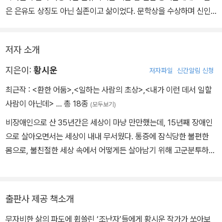
드는 뭉클한 순간들이 들어 있다. 이것은 아마도 작가가 그러한 순간
은 은유도 상징도 아닌 실존이고 삶이었다. 문학상을 수상하며 신인
을 건너며 사력을 다해 글을 써내고 있기 때문일 것이다. 작가는 눈을
작가로 가장 빛나게 출발하는 날 사고로 추락한 이후 혼자만의 방에
감아버리려는 내 손을 잡고, 눈은 그대로 감고 있어도 좋으니, 직접 손
서 작가가 써온 소설은, 그저 몇 개의 문장이 아니라 마비된 몸을 움직
을 넣어 고동치고 꿈틀거리며 북받쳐오르는 생명을 느낄 것을 요구한
저자 소개
여 손수 끌어올린 돌로 세상을 향해 놓은 다리였을 것이다. 여기에 실
다. 마치 상처 난 자리에서 가장 활발한 생명운동이 일어나듯, 아무도
린 소설 편편에 담긴 삶이 위태롭고 아슬아슬하고 아프지만 견고한
지은이:
황시운
저자파일
신간알림 신청
가보지 못한 길을 가는 그만이, 이후로도 이러한 진경을 펼쳐 보여줄
느낌을 주는 것은 아마도 그 때문이리라. 제 아픔을 내주어 물길을 만
것이다.
최근작 :
<환한 어둠>
,
<일하는 사람의 초상>
,
<내가 이런 데서 일할
드는 리르와디의 노인처럼, 삶의 잔혹함을 자분자분 딛고 일어서보려
사람이 아닌데>
… 총 18종
(모두보기)
는 소설 속 인물들처럼, 황시운이, 아니 황시운의 소설이 돌아왔다.
비장애인으로 산 35년간은 세상이 마냥 만만했는데, 15년째 장애인
으로 살아오면서는 세상이 내내 무서웠다. 통증에 잠식당한 불편한
몸으로, 불친절한 세상 속에서 어떻게든 살아남기 위해 고군분투하는
사람들의 이야기를 건져 올리려 안간힘을 쓰고 있다. 그동안 장편소
설 『컴백홈』, 소설집 『홈』, 『그래도, 아직은 봄밤』, 산문집 『당신이 모
르는 이야기』 등을 건져 올렸다. 20세기 말, 마녀들에게 홀려 소설을
출판사 제공 책소개
쓰기 시작해서 2007년 서울신문 신춘문예로 등단했다. 2011년 추락
무자비한 삶의 파도에 휩쓸린 ‘조난자’들에게 황시운 작가가 쏘아보
사고 직전에 ‘제4회 창비장편소설상’을 수상했는데, 어머니 성 여사