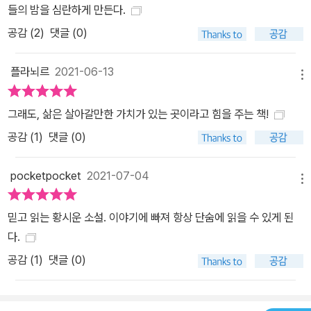
들의 밤을 심란하게 만든다.
게 만드는 외모에서 벗어나려고 갖은 수를 써서 모으던 돈을 “지긋지
공감 (
2
)
댓글 (0)
긋한 화상들의 지지리도 궁상스러운 조합”인 가족들에게 빼앗겨버리
고도(「우화羽化, 혹은 우화寓話」), “모자라면 고분고분하기라도 하
플라뇌르
2021-06-13
든가 고분고분하지 않을 거면 욕심이라도 없어야 할 텐데” “모자라고
메뉴
포악한데다가 욕심까지 많”고 걸핏하면 내 등에 업히려 드는 오빠의
손아귀에서 악착같이 지켜낸 돈을, 오빠의 수작임이 분명한 아빠의
그래도, 삶은 살아갈만한 가치가 있는 곳이라고 힘을 주는 책!
교통사고 처리비용으로 다 털어버리고도(「리르와디, 당신의 우물」),
공감 (
1
)
댓글 (0)
‘나’는 무릎을 꺾지 않고 또 무엇이 기다리고 있을지 모를 앞날을 향해
발을 내딛는다. 한 발 한 발 내딛는 걸음마다 허방을 딛는 기분일지라
pocketpocket
2021-07-04
메뉴
도... 벚꽃이 만개하자 거리의 모든 것들이 화사해졌다. 자정이 가까워
오는 시간이었는데도 거리는 사람들로 넘쳐났다. 그 틈에 끼어서 꽃
믿고 읽는 황시운 소설. 이야기에 빠져 항상 단숨에 읽을 수 있게 된
잎이 분분히 날리는 밤거리를 떠밀리듯 걸었다. 포근해진 밤공기에
다.
공연히 설레기도 했고 모두가 반짝이는데 나만 빛바랜 것 같아 서글
공감 (
1
)
댓글 (0)
퍼지기도 했다. (…) 집까지는 천천히 걸어도 삼십 분이면 도착할 수
있는 거리였지만 거의 한 시간에 걸쳐 돌아왔다. 돌이킬 수 없이 낡아
버렸다 해도, 아직은 봄밤이었다. _「매듭」에서 ‘돌이킬 수 없이 낡아