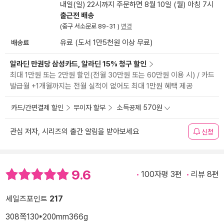
내일(일) 22시까지 주문하면 8월 10일 (월) 아침 7시
출근전 배송
(중구 서소문로 89-31 )
변경
배송료
유료 (도서 1만5천원 이상 무료)
알라딘 만권당 삼성카드, 알라딘 15% 청구 할인
최대 1만원 또는 2만원 할인(전월 30만원 또는 60만원 이용 시) / 카드
발급월 +1개월까지는 전월 실적이 없어도 최대 1만원 혜택 제공
카드/간편결제 할인
무이자 할부
소득공제 570원
관심 저자, 시리즈의 출간 알림을 받아보세요
신청
9.6
100자평 3편
리뷰 8편
세일즈포인트
217
308쪽
130*200mm
366g