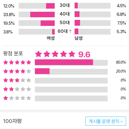
30대
4.5%
12.0%
여겼던 소설들이 마침내 책으로 묶여 독자들을 찾아왔다. 십 년이나
40대
지나 이제야, 제자리로 돌아온 기분이었다. 멀리 돌아오는 길이 너무
6.8%
33.8%
험난해 힘이 들었지만 결국 돌아왔으니 되었다는 생각이 들었다. (…)
50대
7.5%
19.5%
다시는 일어설 수조차 없고 매순간 끔찍한 통증에 몸부림치며 살아가
60대
5.3%
3.8%
여성
남성
고 있지만, 그래도 살아 있어서, 소설을 쓸 수 있어서 다행이라고 생각
한다. 돌이킬 수 없이 낡아버렸다 해도, 아직은 봄밤이다. _「작가의
9.6
평점 분포
말」에서 “나는 절대로 스스로의 존재가치를 훼손하는 인간은 되고 싶
지 않았다.” 작가의 등단작을 비롯해 2007년부터 2018년까지 발표
80.0%
한 단편 아홉 편을 모아 실은 이 책 속 인물들은 대부분 지독하게 밀려
20.0%
오는 삶의 파도에 휩쓸려 휘청인다. 결혼 석 달 만에 닥쳐온 불행한 사
0%
고로 남편 윤은 전신마비 장애를 입고, 나는 하루 열두 시간을 식당에
0%
서 낙지 대가리를 자르며 ‘개미지옥’같이 변해버린 세상을 견디고(「매
0%
듭」), 이웃에 사는 정신지체 청년에게 아이를 잃지만 재판에서 청년은
무죄를 선고받고 아이의 죽음에 아무도 책임져주지 않는 현실 앞에
개인적인 복수를 결심하기도 하며(「어떤 이별」), 어린 시절 가족여행
100자평
게시물 운영 원칙
으로 갔던 계곡에서 위험에 대한 자각이라고는 없이 형에게 장난을