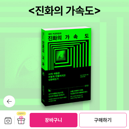
뒤로가
기
보관함담기
선물하기
장바구니
구매하기
선물하기