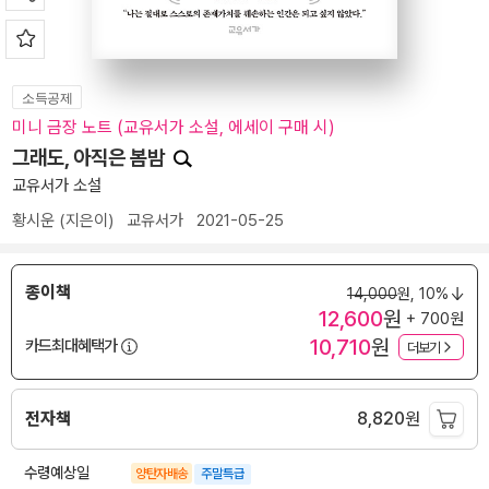
소득공제
미니 금장 노트 (교유서가 소설, 에세이 구매 시)
그래도, 아직은 봄밤
교유서가 소설
황시운
(지은이)
교유서가
2021-05-25
종이책
14,000
원,
10%
12,600
원
+ 700원
10,710
원
카드최대혜택가
더보기
전자책
8,820
원
수령예상일
양탄자배송
주말특급