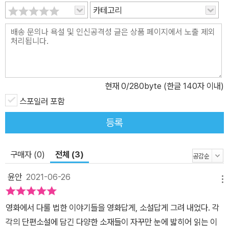
카테고리
쳤다가 돌이킬 수 없는 사고를 일으켜, 결과적으로 가족을 흩어지게
만들기도 하는(「통증」) 등, “낭떠러지에서 허방이라도 짚은 것처럼
아득해”져버린 삶들이 나지막이 신음을 뱉어낸다. 문득 참을 수 없이
궁금해졌다. 나는 왜 가망 없는 희망을 놓지 못하고 있는 건지, 그는
왜 끝도 없이 수치심을 견뎌야 하는 건지, 나는 왜 진작 그에게서 도망
치지 못했는지, 그는 왜 더 질기게 나를 밀어내지 않았는지, 내가 무엇
현재
0
/280byte (한글 140자 이내)
을 그렇게 잘못했는지, 그는 또 무엇을 잘못했는지, 나는 왜, 그는 왜,
스포일러 포함
우리는 왜…… _「매듭」에서 “그러는 너는 요즘 어때?” 아무것도 없던
등록
형의 눈동자에 간신히 내가 맺혔다. 그런데 글쎄. 대답할 말이 떠오르
지 않았다. 요즈음의 나는 어떤가. 잘 모르겠다. 요즈음의 나뿐만이 아
니라 과거의 나, 그리고 앞으로의 나 역시. 나는 내가 어떤지 도무지
구매자 (0)
전체 (3)
모르겠다. _「통증」에서 하지만 이들은 자신에게 가혹하게 구는 삶을
윤안
2021-06-26
원망하며 놓아버리는 대신 혼신의 힘을 내어 일어서고, 다시 걸음을
메뉴
내딛는다. 자긍심처럼 여기던 혼다를, 내가 ‘home’처럼 여기던 정호
영화에서 다룰 법한 이야기들을 영화답게, 소설답게 그려 내었다. 각
가 훔쳐 달아난 뒤에도(「HOME」), 학교 일진들에게서 “못생긴 것도
각의 단편소설에 담긴 다양한 소재들이 자꾸만 눈에 밟히어 읽는 이
어느 정도여야지” “도대체 저게 사람이야 괴물이야” 같은 소리를 듣