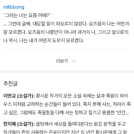
milibbong
˝그러는 너는 요즘 어때?˝
... 그런데 글쎄. 대답할 말이 떠오르지 않았다. 요즈음의 나는 어떤가.
잘 모르겠다. 요즈음의 나뿐만이 아니라 과거의 나, 그리고 앞으로의
나 역시. 나는 내가 어떤지 도무지 모르겠다.
더보기
추천글
이만교 (소설가):
황시운 작가의 모든 소설 속에는 삶과 죽음이 뫼비
우스 띠처럼 교차하는 순간들이 들어 있다. 죽지 못해 사는, 차라리 죽
고 싶은, 그럼에도 죽을힘을 다해 사는 징하고 질기고 뭉클한 ‘안간
힘’이 숨어 있다. 상처를 이야기하되, 다만 상처 부위를 보여주는 데서
한지혜 (소설가):
골방에서 세상을 들여다본다는 말은 문학을 두고
그치는 게 아니라, 상처 속에 손을 집어넣어 그 육질까지 쥐어보게 만
작가들이 흔히 사용하는 은유이지만 지난 십 년간 황시운에게 그 말