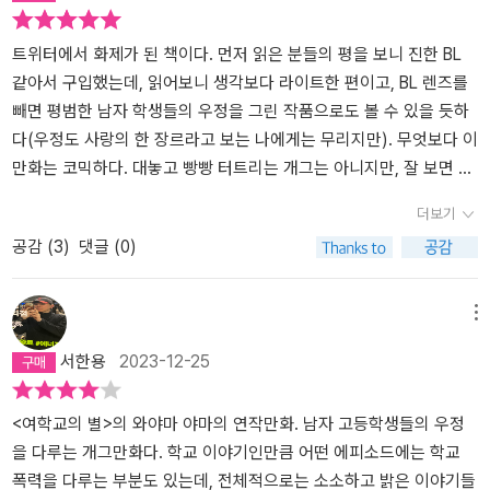
무 자극적이지 않은 내용도, 다시 십대시절로 돌아간 것처럼 느껴지
게 하는 내용도 모두 작가의 역량인 것같다. (왜 상을 받았는지 이해
트위터에서 화제가 된 책이다. 먼저 읽은 분들의 평을 보니 진한 BL
완료)
같아서 구입했는데, 읽어보니 생각보다 라이트한 편이고, BL 렌즈를
빼면 평범한 남자 학생들의 우정을 그린 작품으로도 볼 수 있을 듯하
다(우정도 사랑의 한 장르라고 보는 나에게는 무리지만). 무엇보다 이
만화는 코믹하다. 대놓고 빵빵 터트리는 개그는 아니지만, 잘 보면 웃
기고 돌아서면 계속 생각나는 식의 유머가 곳곳에 존재한다. 굳이 비
더보기
교하자면 <사카모토입니다만?> 류의 개그랄까. 묘하게 사실적인(어
공감 (
3
)
댓글 (0)
떻게 보면 이토 준지스러운?) 그림체도 작품의 재미를 더한다. 안경
을 벗고 음침한 표정을 지우고 구부정한 등을 펴면 아이돌처럼 보인
다는 니카이도 군은 왠지 아이돌 00 씨를 생각나게 한다 ㅎㅎ
메뉴
서한용
2023-12-25
<여학교의 별>의 와야마 야마의 연작만화. 남자 고등학생들의 우정
을 다루는 개그만화다. 학교 이야기인만큼 어떤 에피소드에는 학교
폭력을 다루는 부분도 있는데, 전체적으로는 소소하고 밝은 이야기들