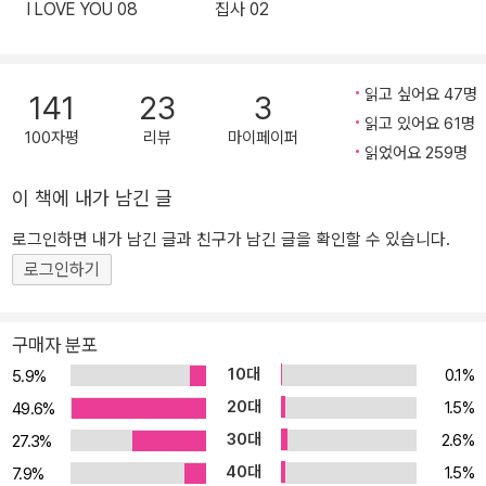
I LOVE YOU 08
집사 02
하야시의 시선은 사실 또다른 혼자, 외로운 누군가를 향해 있다. 말 못
할 과거 때문에 혼자되기를 택한 니카이도는 타인에게 상처를 주고
싶지 않은 마음을 갖고 있기도 하다. 두 소년이 그리는 때로는 엉뚱하
읽고 싶어요 47명
141
23
3
고 때로는 순수한 청춘의 순간을 따라가다보면, 어느새 이들에게 빠
읽고 있어요 61명
져 있을 것이다. “일본만화계의 새로운 세대” 밀레니얼 신인 작가가
100자평
리뷰
마이페이퍼
읽었어요 259명
그리는 사랑스러운 유머 제23회 일본문화청 미디어 예술제 만화 부
문 신인상, 제24회 데즈카 오사무 만화상, 2020 <이 만화가 대단해!
이 책에 내가 남긴 글
> TOP2, 누적 판매부수 25만 부(2021년 3월 기준), 드라마화… 첫
로그인하면 내가 남긴 글과 친구가 남긴 글을 확인할 수 있습니다.
단편집으로 일본만화계를 단숨에 사로잡은 와야마 야마의 데뷔작
로그인하기
『빠졌어, 너에게』가 출간됐다. 어느 날 갑자기 등장한 신인 작가 와야
마 야마에게 일본만화계의 관심이 쏟아지고 있다. 수십만 부의 판매
고를 올리고 있는 데뷔작 『빠졌어, 너에게』로 온갖 만화상을 휩쓸더
구매자 분포
니 드라마화 결정, 인기리에 방영되었다. 차기작 장편 연재, 다양한 일
10대
0.1%
5.9%
러스트 작업으로 작품 활동 또한 활발히 이어가고 있으니 1995년생
20대
1.5%
49.6%
으로 알려진 젊은 작가로는 놀라운 행보다. 이러한 이력은 그의 만화
30대
2.6%
27.3%
를 읽어보면 알 수 있다. BL(Boys Love)만화를 읽으며 창작을 시작
40대
1.5%
했다는 작가는 “사랑은 사람에 따라 다양한 형태, 크기, 경계가 있다.
7.9%