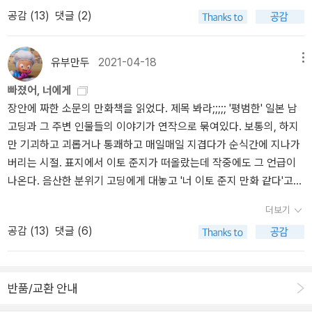
공감 (
13
)
댓글 (2)
유부만두
2021-04-18
메뉴
빠졌어, 너에게
장안에 짜한 소문의 만화책을 읽었다. 제목 봐라;;;;; '평범한' 일본 남
고딩과 그 주변 인물들의 이야기가 연작으로 묶여있다. 보통의, 하지
만 기괴하고 괴롭거나 통쾌하고 매일매일 지겹다가 순식간에 지나가
버리는 시절. 표지에서 이토 준지가 떠올랐는데 작중에도 그 언급이
나온다. 음산한 분위기 고딩에게 대놓고 '너 이토 준지 만화 같다'고
말하고 당한 아이는 충격을 받는다. 어두운 모습으로 겉도는 고등학
더보기
생은 <너에게 닿기를>의 사와코/사다코를 불러온다. 책엔 외톨이, 빵
공감 (
13
)
댓글 (6)
셔틀, sns, 짝사랑, 수학여행, 동경, 집착, 괴담 등이 다 담겨 있다. 경
양식 집의 스페셜 종합 메뉴 처럼 다 아는 맛이고 다 읽고 아쉽다는 생
각과 함께 더부룩함이 남는다.
반품/교환 안내