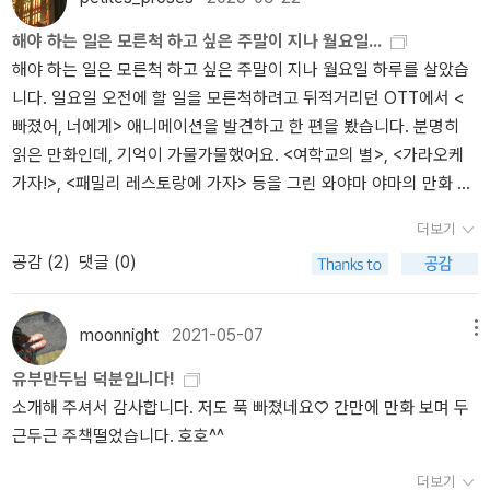
해야 하는 일은 모른척 하고 싶은 주말이 지나 월요일...
해야 하는 일은 모른척 하고 싶은 주말이 지나 월요일 하루를 살았습
니다. 일요일 오전에 할 일을 모른척하려고 뒤적거리던 OTT에서 <
빠졌어, 너에게> 애니메이션을 발견하고 한 편을 봤습니다. 분명히
읽은 만화인데, 기억이 가물가물했어요. <여학교의 별>, <가라오케
가자!>, <패밀리 레스토랑에 가자> 등을 그린 와야마 야마의 만화 코
드를 처음에는 잘 이해할 수 없었습니다만, 이내 다음 권과 다른 만화
더보기
를 찾아서 보게되는 이유가 있었을 겁니다. 그 중 하나가 아래 대사인
공감 (
2
)
댓글 (0)
듯 합니다. 그렇게 ‘쓸데없는 짓’을 하고 싶었던, ‘쓸데없는 짓’을 할 수
있었던 주말이 지났지만, 왜 ‘쓸데없는 짓’을 하고 싶었는지 공감할 수
있는 구절을 찾은 주말이었습니다.쓸데없는 짓을 하는 거 어쩐지 좋
moonnight
2021-05-07
메뉴
지 않아? 마음에 여유가 있는 동안엔 의미 없는 짓을 하고 싶어
유부만두님 덕분입니다!
소개해 주셔서 감사합니다. 저도 푹 빠졌네요♡ 간만에 만화 보며 두
근두근 주책떨었습니다. 호호^^
더보기