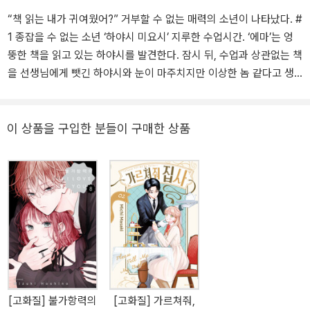
“책 읽는 내가 귀여웠어?” 거부할 수 없는 매력의 소년이 나타났다. #
1 종잡을 수 없는 소년 ‘하야시 미요시’ 지루한 수업시간. ‘에마’는 엉
뚱한 책을 읽고 있는 하야시를 발견한다. 잠시 뒤, 수업과 상관없는 책
을 선생님에게 뺏긴 하야시와 눈이 마주치지만 이상한 놈 같다고 생
각하며 시선을 돌린다. 이어지는 쉬는 시간. 하야시는 화장실에서 볼
일을 보고 있는 에마에게 다가와 태연한 얼굴로 묻는다. ‘아까 나랑 눈
마주쳤지? 책 읽는 내가 귀여웠어?’ 역시 이상한 놈이 맞다. #2 조용
이 상품을 구입한 분들이 구매한 상품
한 학교생활을 원하는 소년 ’니카이도 아키라‘ 두꺼운 안경, 구부정한
자세, 언제나 음침한 얼굴을 하고 있는 탓에 ’니카이도‘는 무수한 학교
괴담의 주인공이 된다. 그런 그와 한 학기 동안 화장실 청소를 함께하
게 된 ’메다카‘. 회심의 농담도 던져보았지만 대화가 통하질 않는다.
그러던 중 우연히 니카이도의 중학교 동창을 만난 메다카는 니카이도
에게 충격적인 과거가 있음을 알게 된다. 지금과 사뭇 다른 얼굴을 하
고 있는 중학교 졸업사진 속 니카이도를 본 메다카는 생각한다. ’이 녀
석의 웃는 얼굴이 보고 싶다.‘ 『빠졌어, 너에게』는 종잡을 수 없는 매
력의 소년 하야시와 조용한 학교생활을 원하는 니카이도를 둘러싼 남
[고화질] 불가항력의
[고화질] 가르쳐줘,
자 고등학생의 일상을 그린 단편집이다. 언제나 홀로 책을 읽고 있는