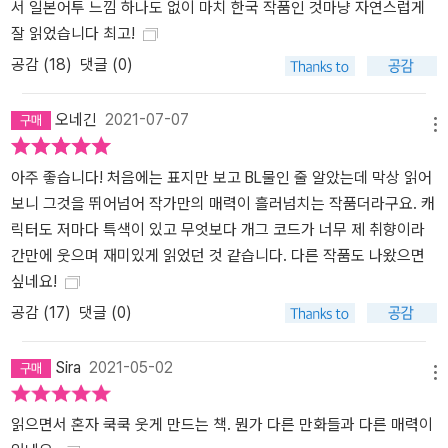
서 일본어투 느낌 하나도 없이 마치 한국 작품인 것마냥 자연스럽게
잘 읽었습니다 최고!
공감 (
18
)
댓글 (0)
오네긴
2021-07-07
메뉴
아주 좋습니다! 처음에는 표지만 보고 BL물인 줄 알았는데 막상 읽어
보니 그것을 뛰어넘어 작가만의 매력이 흘러넘치는 작품더라구요. 캐
릭터도 저마다 특색이 있고 무엇보다 개그 코드가 너무 제 취향이라
간만에 웃으며 재미있게 읽었던 것 같습니다. 다른 작품도 나왔으면
싶네요!
공감 (
17
)
댓글 (0)
Sira
2021-05-02
메뉴
읽으면서 혼자 쿡쿡 웃게 만드는 책. 뭔가 다른 만화들과 다른 매력이