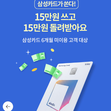
뒤로가
기