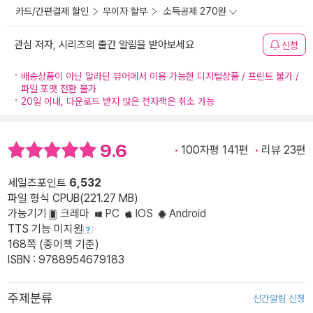
카드/간편결제 할인
무이자 할부
소득공제 270원
관심 저자, 시리즈의 출간 알림을 받아보세요
신청
배송상품이 아닌 알라딘 뷰어에서 이용 가능한 디지털상품 / 프린트 불가 /
파일 포맷 전환 불가
20일 이내, 다운로드 받지 않은 전자책은 취소 가능
9.6
100자평 141편
리뷰 23편
세일즈포인트
6,532
파일 형식 CPUB(221.27 MB)
가능기기
크레마
PC
IOS
Android
TTS 기능 미지원
168쪽 (종이책 기준)
ISBN : 9788954679183
주제분류
신간알림 신청