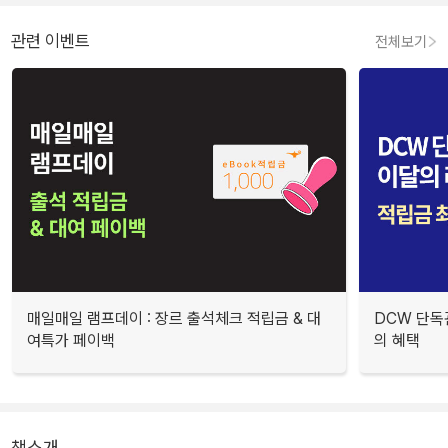
관련 이벤트
전체보기
매일매일 램프데이 : 장르 출석체크 적립금 & 대
DCW 단독
여특가 페이백
의 혜택
책소개