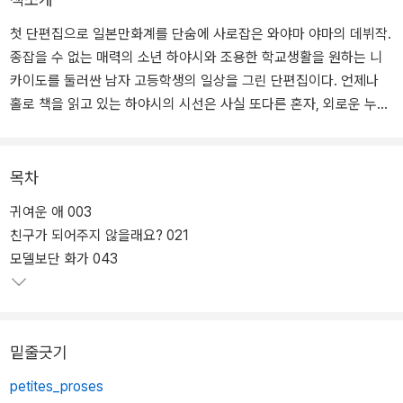
첫 단편집으로 일본만화계를 단숨에 사로잡은 와야마 야마의 데뷔작.
종잡을 수 없는 매력의 소년 하야시와 조용한 학교생활을 원하는 니
카이도를 둘러싼 남자 고등학생의 일상을 그린 단편집이다. 언제나
홀로 책을 읽고 있는 하야시의 시선은 사실 또다른 혼자, 외로운 누군
가를 향해 있다. 말 못 할 과거 때문에 혼자되기를 택한 니카이도는 타
인에게 상처를 주고 싶지 않은 마음을 갖고 있기도 하다. 두 소년이 그
리는 때로는 엉뚱하고 때로는 순수한 청춘의 순간을 따라가다보면,
목차
어느새 이들에게 빠져 있을 것이다.
귀여운 애 003
친구가 되어주지 않을래요? 021
작품 구석에 그려진 인물들의 미세한 표정, 유연함과 나른함이 느껴
모델보단 화가 043
지는 연출, 독특한 화풍으로 그려진 미형의 소년들에서는 탄탄한 표
현력이 느껴진다. 여기에 빙그레하고 저절로 웃음 지어지는 시시콜콜
한 유머까지. ’일본만화의 새로운 세대‘라는 평가가 손색없는 밀레니
얼 신인 작가의 새로운 감각을 『빠졌어, 너에게』에서 느껴보자.
밑줄긋기
petites_proses