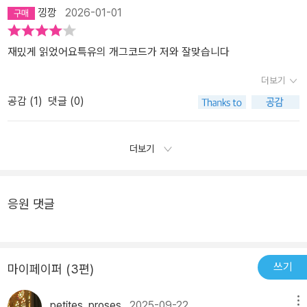
낑깡
2026-01-01
재밌게 읽었어요특유의 개그코드가 저와 잘맞습니다
더보기
공감 (
1
)
댓글 (0)
더보기
응원 댓글
쓰기
마이페이퍼 (3편)
petites_proses
2025-09-22
메뉴