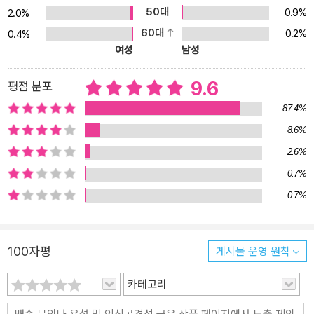
저마다의 사랑을 장르로 나눌 필요가 있을까”라고 잡지 『코믹 다빈
50대
0.9%
2.0%
치』(카도카와)와의 인터뷰에서 이야기한 바 있다. 그런 그가 그리는
60대
0.2%
0.4%
소년들의 관계는 우정 이상의 설렘을 품고 있다. 하나로 정의할 수 없
여성
남성
는 이 설렘은 한 사람을 향한 무궁하고도 순수한 호기심에 가깝다. 작
품 구석에 그려진 인물들의 미세한 표정, 유연함과 나른함이 느껴지
9.6
평점 분포
는 연출, 독특한 화풍으로 그려진 미형의 소년들에서는 탄탄한 표현
87.4%
력이 느껴진다. 여기에 빙그레하고 저절로 웃음 지어지는 시시콜콜한
8.6%
유머까지. ’일본만화의 새로운 세대‘라는 평가가 손색없는 밀레니얼
2.6%
신인 작가의 새로운 감각을 『빠졌어, 너에게』에서 느껴보자.
0.7%
0.7%
100자평
게시물 운영 원칙
카테고리