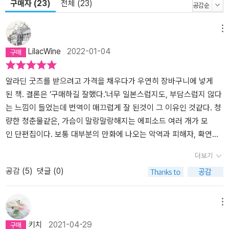
구매자 (23)
전체 (23)
메뉴
LilacWine
2022-01-04
알라딘 굿즈를 받으려고 가격을 채우다가 우연히 장바구니에 넣게
된 책. 결론은 ‘구매하길 잘했다.’너무 일본스럽지도, 부담스럽지 않다
는 느낌이 들었는데 번역이 매끄럽게 잘 된것이 그 이유인 것같다. 청
량한 청춘물같은, 가슴이 말랑말랑해지는 에피소드 여러 개가 모
인 단편집이다. 보통 대부분의 만화에 나오는 악역과 피해자, 확연
한 이분법으로 갈리는 인물구성이 아니어서 그런지 이 책에 나오
더보기
는 모든 캐릭터들이 사랑스럽다. 첫 챕터 ‘귀여운 애’를 볼땐 BL물인
공감 (
5
)
댓글 (0)
가 싶었는데, 청소년들의 우정을 그린 내용이었다.(아님 라이트해
서 내가 눈치못 챈 것일수도…)사랑과 우정사이같은 느낌의 내용
이 전반적으로 아우르고 있어 가볍게, 기분좋게 보기 좋은 책이
메뉴
다. 큰 사건이나 특별한 에피소드가 나오는 것은 아닌데, 뭔가 특별함
키치
2021-04-29
을 느끼게하는 만화이다. 은은하게 웃음을 주는 웃음포인트도, 너