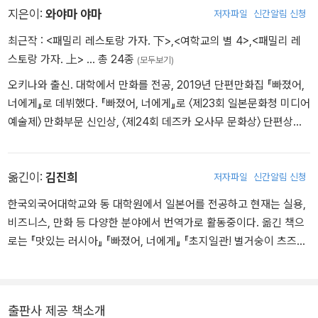
지은이:
와야마 야마
저자파일
신간알림 신청
최근작 :
<패밀리 레스토랑 가자. 下>
,
<여학교의 별 4>
,
<패밀리 레
스토랑 가자. 上>
… 총 24종
(모두보기)
오키나와 출신. 대학에서 만화를 전공, 2019년 단편만화집 『빠졌어,
너에게』로 데뷔했다. 『빠졌어, 너에게』로 〈제23회 일본문화청 미디어
예술제〉 만화부문 신인상, 〈제24회 데즈카 오사무 문화상〉 단편상을
수상했다. 첫 장편만화 『여학교의 별』로 〈이 만화가 대단하다!〉(다카
라지마샤 주관) 2021년 여성편 1위, 2022년 5위를 차지했다. 여러
작품들로 2021년부터 2024년까지 〈만화대상マンガ大賞〉 랭킹에
옮긴이:
김진희
저자파일
신간알림 신청
이름을 올렸으며, 대표작 『가라오케 가자!』는 실사영화와 애니메이션
한국외국어대학교와 동 대학원에서 일본어를 전공하고 현재는 실용,
으로 만들어졌다.
비즈니스, 만화 등 다양한 분야에서 번역가로 활동중이다. 옮긴 책으
로는 『맛있는 러시아』 『빠졌어, 너에게』 『초지일관! 벌거숭이 츠즈이
씨』 『해변의 스토브 오시로 고가니 단편집』 등이 있다.
출판사 제공 책소개