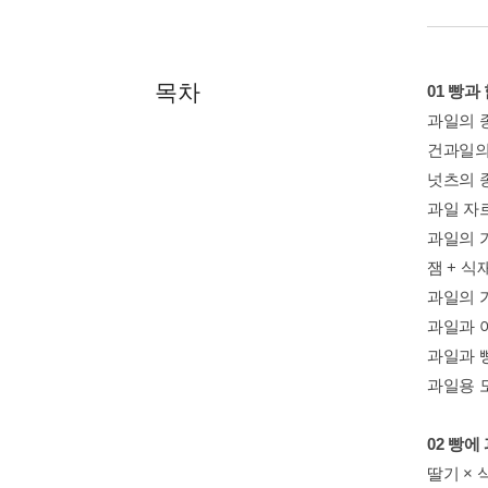
목차
01 빵과
과일의 
건과일의
넛츠의 
과일 자
과일의 가
잼 + 식
과일의 가
과일과 
과일과 
과일용 
02 빵에
딸기 × 