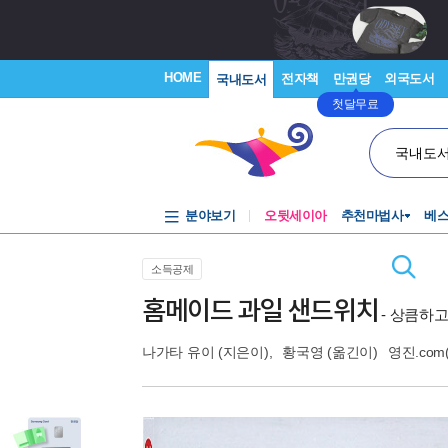
HOME
전자책
만권당
외국도서
국내도서
첫달무료
국내도
분야보기
오뒷세이아
추천마법사
베
소득공제
홈메이드 과일 샌드위치
- 상큼하고
나가타 유이
(지은이),
황국영
(옮긴이)
영진.co