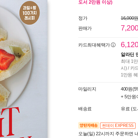
도서 2만원 이상)
정가
16,000
7,20
판매가
6,12
카드최대혜택가
알라딘 
최대 1만
시) / 
1만원 
마일리지
400원(5
+ 5만원
배송료
유료 (도
양탄자배송
썬데이 EXPRESS
오늘(일) 22시까지 주문하면 내