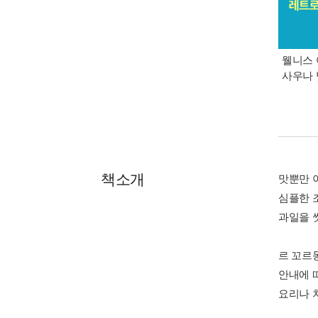
웰니스 
사우나 
책소개
맛뿐만 
심플한 
과일을 
르 꼬르
안내에 
요리나 