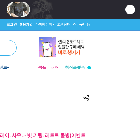
로그인
회원가입
마이페이지
고객센터
장바구니
(0)
투비컨티뉴드
펀드
북플
서재
창작플랫폼
투비컨티뉴드
레이. 사우나 빗 키링. 레트로 물병(이벤트