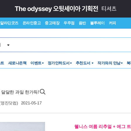
알라딘굿즈
온라인중고
중고매장
우주점
음반
블루레이
커피
서
스트
새로나온책
이벤트
정가인하도서
추천도서
작가와의 만남
북
 달달한 과일 한가득!
m(영진닷컴)
2021-05-17
웰니스 여름 리추얼 + 에그 트