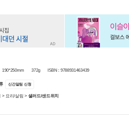
190*250mm
372g
ISBN : 9788931463439
류
신간알림 신청
서
>
요리/살림
>
샐러드/샌드위치