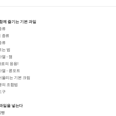
 함께 즐기는 기본 과일
종류
 종류
종류
르는 법
열 - 잼
재료의 응용!
열 - 콩포트
어울리는 기본 크림
빵의 조합법
도구
 과일을 넣는다
식빵