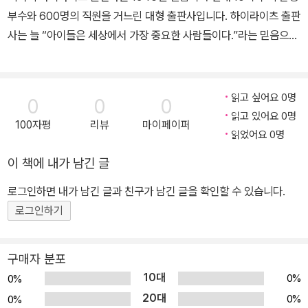
부수와 600명의 직원을 거느린 대형 출판사입니다. 하이라이츠 출판
사는 늘 “아이들은 세상에서 가장 중요한 사람들이다.”라는 믿음으로
책을 만듭니다. 따라서 내 아이들이, 우리 아이들이, 세상의 모든 아이
들이 창의적이고, 호기심 많고, 자신감 있는 사람으로 자라도록 지금
까지도 많은 노력을 기울이고 있습니다. 하이라이츠는 미국의 교사들
읽고 싶어요 0명
0
0
0
과 부모들이 선정하는 ‘Teacher’s Choice Award’, ‘National Par
읽고 있어요 0명
100자평
리뷰
마이페이퍼
enting Publications Award’ 상을 받았습니다.
읽었어요 0명
이 책에 내가 남긴 글
로그인하면 내가 남긴 글과 친구가 남긴 글을 확인할 수 있습니다.
로그인하기
구매자 분포
10대
0%
0%
20대
0%
0%