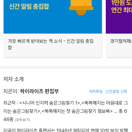
가장 빠르게 받아보는 책 소식 - 신간 알림 총집
경기컬처패스
합
저자 소개
지은이:
하이라이츠 편집부
저자파일
신간알림 신청
최근작 :
<시니어 인지력 숨은그림찾기 1>
,
<똑똑해지는 마음대로 그
리는 숨은그림찾기>
,
<똑똑해지는 첫 숨은그림찾기 점보북>
… 총 6
46종
(모두보기)
미국의 하이라이츠 출판사는 1946년 설립되어 현재 10억 부의 발행