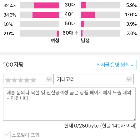
30대
5.9%
32.4%
40대
17.6%
34.3%
50대
3.9%
1.0%
60대
2.0%
2.9%
여성
남성
100자평
게시물 운영 원칙
카테고리
현재
0
/280byte (한글 140자 이내)
스포일러 포함