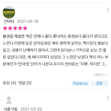
언젠가는 사라지지만, 그래도 은하계는 존재한다. 은하계 역시 언젠
가는 사라지겠지만 우주는 여전히 존재할 것이고, 우주도 언젠가는
메뉴
사라지겠지만 허공은 존재할 것이다. 그렇다면 우주의 관점에서 볼
칸타타
2021-05-16
때는 생겨남도 없고 사라짐도 없는 것이다. 단지 인류가 이 생겨나지
도 사라지지도 않는 허공에 살면서 자기 세계에만 국한되어 있기 때
불경을 해설한 책은 언제나 옳다.좋다라는 표현보다 옳다가 맞다고도
문에 수많은 생멸 현상이 있다고 착각할 뿐'관점을 어떻게 놓느냐에
느낀다.이번에 읽은 반야심경은 매우 편하게 읽히는 책이었다.뭣보다
따라서 우리의 위치에 대한 평가는 달라지기 마련이다. 우주적 관점
쉽고, 내용이 난해하지 않아서.그런데 읽다보니 기억으로 남는 건 별
에서 한 인간의 생로병사는 작은 문제일뿐이다.우리가 인지하기 전
로 없었다.다만, 매 페이지마다 읽었던 그 느낌만 남았다.책의 어느 부
에 현실은 그 자체로 존재하지 않는다. 내가 인지함으로써 세상이 생
분에선가 '반야'란 단어가 나온다.우리의 언어로는 '지혜'. 하지만 그또
겨나고, 또 내가 인지하지 못 함으로써 존재하는 세상을 우리는 인지
한우리가 편히 사용하고 부르는 그 지혜는 아니다.반야라는 단어가
하지 못 한다. 이에 대한 이야기는 아래 유튜브에 잘 설명되어 있
더보기
내겐 낮설진 않았다.왜냐면, 오랜 기간 인연이 있는 한 절의큰 진도개
다. 요새 특이점이 온다는 책을 보고 있는데, 인간의 관점에서 기술적
공감 (
4
)
댓글 (0)
이름이 반야라 익숙했으니까.하지만, 사실 그 뜻을 이런 뜻인진 몰랐
으로 뛰어넘지 못 하는 것이 존재할 뿐 그 위상을 바꾸어서 본다면,
다.항상, 볼때면 큰 덩치나 외모와는 다르게그 개는 햇빛 좋은 곳에 게
한계라는 것에 대한 관점도 바뀌기 마련이라는 표현이 있다. 재미있
스츠레한 눈을 하고누가 주위를 오가던 자기 생을 즐기고 있었다.지
메뉴
는 표현이다. 근래에 책을 많이 보지 못 했는데, 틈날 떄마다 읽고,
금 그 개는 병으로 세상엔 없다.헌데, 기억속 개 반야의 모습이책 속
정리해두어야지 .https://youtu.be/-p-wip48Lcc?feature=sh
사륜구동
2021-05-20