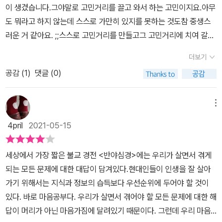
의 이름이면서그녀의 습기와 관련된 경험담과는 전혀 관계 없지만,자
이 생겼습니다.그야말로 고민거리를 끌고 와서 하는 고민이지요.아무
겠지만 우주는 여전히 존재할 것이고, 우주도 언젠가는 사라지겠지만
교, 이슬람교, 힌두교, 불교를 4대 종교라 많이들 얘기합니다.종교를
살한 누구라는 그 형용사가 묘한 여운이 남는다.그녀가 행한 일탈의
도 뭐라고 하지 않는데 스스로 가만히 있지를 못하는 것도참 중생스
허공은 존재할 것이다. 그렇다면 우주의 관점에서 볼 때는 생겨남도
보통 일신교(기독교,이슬람교)와 다신교(힌두교)로 구분하던데 이 분
경험은 습기를 지워본 예이지만그런 그녀는 정작 자살을 했다니 말이
러운 거 같아요. ;;스스로 고민거리를 만들고그 고민거리에 치여 갈피
없고 사라짐도 없는 것이다. 단지 인류가 이 생겨나지도 사라지지도
류법에 따름 불교는 어디에 포함되는건지 좀 헷갈리기도 하지요.불교
다.어린시절 그녀는 학교를 자의적으로 안 가고선시장통을 돌다가 다
를 못 잡고마음이 붕붕 떠다니고 ;; 그래서 이 책을 더 만나보고 싶었
않는 허공에 살면서 자기 세계에만 국한되어 있기 때문에 수많은 생
는 석가모니가 설한 교법, 부처의 가르침을 신봉하는 종교입니다.이
더보기
음날은 등교를 했다.그런데 그때 아무도 그녀가 결석한 사실을 지적
는지 모르겠습니다.친정 엄마가 워낙 독실한 불교신자인지라외우려
멸 현상이 있다고 착각할 뿐세상에 그게 아니면 안 될 것은 없다. 결혼
말은 석가모니가 진리를 깨우친 뒤 대중의 교화를 위해 설법한 가르
안했다고 하면서그 때 그녀가 느낀 건자기가 그냥 학교에 등교했다면
공감 (
1
)
댓글 (0)
고 외웠다기보다하도 많이 듣고 읽어서외워지게 된 거의 유일한 불
하지 않으면 안 되는 것도 아니고, 집을 사지 않으면 안 되는 것도 아
침을 근거로 하여 인간의 실제 문제 해결을 중요시한다는 것으로 어
못 경험했을학교 출석과 맞바꾼 시간으로써같은 시간 내 존재하던 다
경,그게 바로 반야심경입니다.반야심경은불경의 그야말로 입문이라
니다. 대학을 가지 않으면 안 되는 것도 아니다. 그게 아니면 안 된다
찌 보면 종교라기보다는 철학에 가까운 것 같기도 하지요.일반 대중
른 곳의 흐름을무단결석함으로써 경험한 것의 의미였다고 했다.선문
고 할만큼불교신자라면 누구나 몇몇 구절은따라할 수 있을 만큼 가장
는 생각이 우리를 비좁은 공간에 가둔다. 그 생각을 따라 가다 보면,
메뉴
들은 석가모니를 부처님이라 하여 신의 반열에 올려놓고 숭배하는 측
답 같지만 의미는 전해오던 이야기.책의 서문에 가장 중요한 말이 등
널리 알려진 불경이기도 하고요.그 옛날 ‘아제아제 바라아제’라는 영
점점 길이 좁아지고 결국에는 막다른 길이 나타난다.완벽한 결혼을
면도 있다는걸 고려한다면 불교 역시 종교라 할 수 있을 듯 하구
4pril
2021-05-15
장한다.인생에 답은 없다고.그렇게 반야심경은 말해준다고.반야심경
화도 있었으니 마지막 구절은정말 대중적이라고 할 수 있을 테고요.
추구해야만 한다는 강박관념에 사로잡혀 있으면 이미 고통의 길로 접
요. 세계 4대 성인 중 한사람으로 일컬어지고 불교의 창시자이자 과
이 무엇이냐고 묻는다면 해답이 없는 걸 가르쳐주는 해답을 원치 말
반야심경을 외울 수 있게 된 건무려 30년은 족히 된 것 같은데 대략
어든 것이다. 이 고통을 변화시키는 것은 완벽한 결혼을 추구하는 것
거칠불의 일곱째 부처라는 석가모니는 기원전 624년에 카필라바스
세상에서 가장 짧은 불교 경전 <반야심경>에는 우리가 살면서 겪게
아야하는 책.불경답다.
한자에 의해 뜻을 짐작하는 구절이 있을 뿐한 번도 그 의미 하나하나
이 아니라 결혼에 대한 우리의 생각을 바꾸는 것이다. 생각을 바꾸면,
투성에서 마야부인의 아들 고타마 싯다르타란 이름으로 태어나셨습
되는 모든 문제에 대한 대답이 담겨있다.현대인들이 인생을 잘 살아
에 대해알아보려고 노력했던 적은 없는데요. 그래서 이번에 만난 <
더 이상 완벽한 연애나 결혼을 추구하지 않고 인생의 또 다른 모습을
니다.29세에 출가하여 35세에 득도하셨고 녹야원에서 다섯명의 비
가기 위해서는 지식과 정보의 습득보다 우선순위에 두어야 할 것이
반야심경 마음공부>를 읽는 시간이제게는 정말 값지고 의미 있는 시
체험하게 된다. 사랑, 열정, 그리움, 미련, 미움, 헤어짐은 모두 그저
구 수행자를 교화하시는 것을 시작으로 교단이 성립되었다고 하지요.
있다. 바로 마음공부다. 우리가 살면서 겪어야 할 모든 문제에 대한 해
간이었습니다.책의 본문이 시작하기 전에반야심경의 원문과,이를 우
인생의 수많은 모습 중 하나일 뿐이고, 우리는 그것들을 모두 경험하
이후 45년 동안 중부 인도 각지를 다니며 포교하시다가 80세에 쿠
답이 머리가 아닌 마음가짐에 달려있기 때문이다. 그런데 우리 마음
리말로 해석해 놓은 페이지가 등장하는데요. 제가 책을 한 번에 읽을
고 있는 것남들이 우리에게 꼬리표를 붙여 이런 저런 울타리에 가두
시나가라의 숲에서 열반하시게 됩니다.석가모니(釋迦牟尼)는 석가