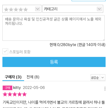
근본적으로 해결할 수 있고, 진정으로 마음의 평온을 찾을 수 있다. 반
카테고리
야심경은 모든 문제에 간결하고 명확한 해답을 제시하는데, 사체(四
諦), 팔고(八苦), 오온(?蘊), 십이처(十二處), 십팔계(十八界),
육바라밀(六波羅蜜), 십이인연(十二因緣), 공(空), 무(無) 같은
말이 지닌 지혜들이다. 단 260자로 이루어진 반야심경은 불교 경전
중에서 가장 짧은 경문이지만 부처의 심오한 지혜를 풍부하게 잘 응
현재
0
/280byte (한글 140자 이내)
축하고 있어, 가장 많이 읽히고 널리 알려져 왔다. 나아가 사람들을 고
통스럽게 하는 인생의 문제를 해결하고 삶의 지혜를 찾는 데 큰 역할
스포일러 포함
을 해 왔다. 어떻게 차이를 넘어 온전히 살 것인가 인생을 고달프게 만
등록
드는 원인을 하나 더 찾자면, 지나친 구분이 아닐까. 국가, 민족, 성별,
선악, 애증 등 수많은 경계가 우리의 삶을 둘러싸고 있다. 그 경계에
구매자 (3)
전체 (8)
따라 가치판단이 생겨나고, 좋고 나쁜 것을 구분 짓게 만든다. 결국 틀
에 박힌 사고를 형성시키고, 무엇을 보든 곧바로 단정 짓고 판단하게
kitty
2022-05-06
메뉴
만든다. 이 틀 안에 갇혀 있기 때문에 우리는 늘 곤경에 빠져 있다고,
자유롭지 못하다고 느낀다. 이 책은 곤경은 없다고 말한다. 우리의 편
기독교인이지만, 나이를 먹어가면서 불교의 가르침에 끌려서 하나 둘
견과 아집이 곤경을 만들어 낸다고 말이다. 갖가지 차별성에 집착하