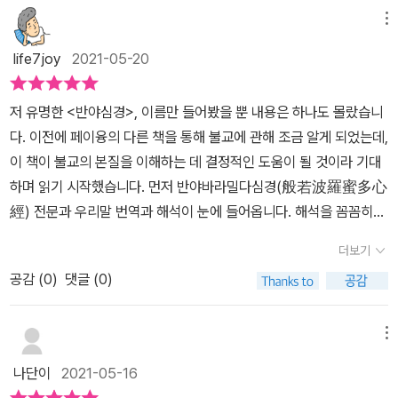
상에 얽매이지 않고 살아갈 수 있다. 외부의 모습에 집착하면 마음이
다.중국의 대표적인 불경연구가라는 페이융은1990년부터 불경을 연
야사상(般若四象), 연기설(緣起說), 유심사상(唯心四象), 보살
0여년에 걸쳐서 일반인들이 보기에 쉽지 않은 불경들을 이해하기 쉽
메뉴
산란해지고,외부의 모습을 없애면 마음이 어지럽지 않다.선을 수행하
구하기 시작해 지금까지 그 연구를 계속하고 있다는데요.이 책을 읽
사상(菩薩四象) 등을 사상적 배경으로 하고 있다. 이 중에서도 특히
도록 현대적으로 해석하는데 온 힘을 기울여왔다네요.이 <반야심경
여 헛된 현실에서 벗어나고,정을 수행하여 심란한 마음을 안정시켜
life7joy
2021-05-20
고 나니그의 다른 저서들도 읽어보고 싶더라고요.특히 엄마가 읽어보
‘공사상’은 <반야심경>을 대표하는 핵심 사상이다. <반야심경>은 산
마음공부> 책자 역시 그러한 활동의 일환으로 나오게 된 책 중 하나
라._ 1장. 심란한 마음을 가라앉히는 반야심경의 지혜 p054하지만
라고 그토록 권해도끝내 한 번 제대로 읽어보지 못한 금강경을 해설
스크리트 원전 외에 티베트어역과 한역 등으로 전해져왔다. 일반적으
랍니다.대표작으로 '법화경 마음공부'이 꼽힌다고 하는데 그 책도 한
'모두 공하다'는 개념을 받아들이려면 큰 용기가 필요하다. 모든 문제
저 유명한 <반야심경>, 이름만 들어봤을 뿐 내용은 하나도 몰랐습니
한 책'초조하지 않게 사는 법'이나 엄마가 사경을 하며 수많은 공을 들
로는 당나라 현장이 번역한 276자의 한역이 많이 알려져 있으며, 신
번 읽어보고 싶어집니다. 책은 <시작하는 글 / 읽기만 해도 근심 걱
를 특별한 관점으로 바라보고, 근본적인 차원에서 노력해야 하기 때
다. 이전에 페이융의 다른 책을 통해 불교에 관해 조금 알게 되었는데,
였던'법화경을 해설한 '법화경 마음공부'는 꼭 한 번 읽어보고 싶네요.
라시대에는 원측의 <반야심경소>와 원효의 <반야심경소> 등 주석
정이 사라지는 반야심경>과 <반야바라밀다심경 전문과 해석>으로
문이다. 우리가 믿고있는 '현실'에 대해서도 마찬가지다. 현실이란 우
이 책이 불교의 본질을 이해하는 데 결정적인 도움이 될 것이라 기대
​이 책 <반야심경 마음공부>는 1장부터 8장에 걸쳐서반야심경의 문
서가 간행되기도 하였다.<반야심경>은 260자로 함축되어있지만,
시작됩니다.반야심경을 해설해주는 본문은 총 8장으로 아래 편집한
리의 마음이 투사된 것으로, 자기 스스로 만든 것이다. 하지만 우리는
하며 읽기 시작했습니다. 먼저 반야바라밀다심경(般若波羅蜜多心
장을 해석하고 설명하고 있는데요. 내용을 읽으면서 흔히 대중에게
그 안에 담긴 뜻은 매우 심오하다. <반야심경>의 공(空)사상은 ‘눈에
목차와 같이 구성되어 있고 마지막으로 <부록. 반야심경 더 깊게 읽
실제로 두렵고 불안한 '현실'이 있다고 착각하고, 번뇌에 사로잡혀 힘
經) 전문과 우리말 번역과 해석이 눈에 들어옵니다. 해석을 꼼꼼히
알려진 기복신앙과 같은 불교가 아닌철학에 더 가까운 본연의 불교의
보이는 것은 극히 일부에 불과하고, 보이지 않는 것이 무한하다’는 사
기>로 마무리됩니다.읽어 보니까 한번 읽어서는 그 뜻과 의미를 온전
들게 인생을 살아간다. 이제 반야심경의 지혜를 배웠으니 마음가짐
읽어보지만 무슨 말인지 하나도 모르겠습니다. 인내심을 가지고 1장
모습을좀 더 명확하게 만나볼 수 있어서막연했던 불교에 대한 애정과
실을 깨우쳐준다. 마음 복잡하고 심란한 이들에게는 눈앞의 안개가
히 이해하기가 쉽지는 않더랍니다.시간을 가지고 두고두고 반복해서
더보기
하나만 바꾸면 된다. 마음을 바꾸면 '현실을 바꾸고 싶다'는 헛된 생각
으로 들어가 봅니다. ‘반야(般若)는 사물 본연에 대한 비범한 깨달음
자부심이또 한 번 더 깊어지기도 했습니다.저는 개인적으로 불교가
걷히듯 마음을 밝혀주는 내용이기도 하다. 눈에 보이는 모든 것들은
읽다보면 깨달음의 근처에 조금이나마 다가갈 수 있지 않을까 싶네
에서 빠져나와 자기 자신에게 집중하게 된다. 일상에 매몰되지 않고,
공감 (
0
)
댓글 (0)
이며, 바라밀다(波羅密多)는 피안에 도달한다는 뜻이랍니다. 저자
종교라기보다는유교처럼 일종의 세계관이자 신념, 철학이라고 생각
수시로 바뀌고,눈에 보이지 않는 것들이 무궁무진하게 있음을 안다
요. 책에서 제일 먼저 나오는 <반야바라밀다심경>의 원문과 우리말
온전하게 살 수 있다. 현재도 과거도 미래도 없다.오로지 고요한 지금
는 ‘육바라밀’을 차분하게 풀어 설명합니다. 보시(布施), 지계(持
하는 편이거든요.그래서 무신론자에 가까움에도 불구하고종교를 묻
면,그때 비로소 자아의 비좁은 세상에 얽매이지 않을 수 있다. (p.76)
번역본, 그리고 해석부터 살펴봅니다.생각해보니까 처음 접했던데 8
이 순간만 있다. 이 고요는 끝이 없고 시간의 밖에 있다.사람이 현재,
戒), 인욕(忍辱), 정진(精進), 선정(禪定), 반야(般若)의 의미가
는 항목이 나오면늘 망설임 없이 불교를 쓰는 게 크게불편하지 않기
메뉴
페이융의 <반야심경 마음공부>는 반야심경에 대한 해설서다. 중국
0년대 중반 홍콩영화 '천녀유혼'에서 주인공들이 '반야바라밀'이라 읊
과거, 미래를 살면서 벗어날 수 없는 시공의 족쇄에 묶여 있는 것 같지
하나씩 이해됩니다. 그러니까 반야심경 첫 구절 “관자재보살, 행심반
도 하고요. 워낙 어려서부터 불교 자체나 불교문화에 익숙해서불교
의 불경 연구가인 저자는 불교를 일반인도 쉽게 이해할 수 있도록 현
어대는거 인듯 싶은데요.이후 '아제아제 바라아제', '색즉시공', '사바
나단이
2021-05-16
만, 깨달음을 얻을 수 있는 마음, 영혼의 가장 깊은 곳에 있는 본성은
야바라밀다시”는 ‘관자재보살이 불교에서 말하는 육바라밀을 수행할
용어가 크게 낯설지 않은 편이지만그래도 이 책이 솔직히 마냥 술술
대적으로 해석하는 작업을 30여 년 동안 해오고 있다. 이 책에서 저
하'에서 반야심경의 경구를 차용한 영화제목들 가끔식 접하곤 했었지