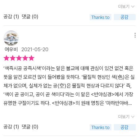
은 잘못된 습관과 편협한 관점, 비교 등으로 오염되어 있어서 마음공
수 있는 여건이 아니다 보니여러 번 끊어 읽을 때마다일부러 노력해
려 한다. 하지만 신경 쓸 필요가 없다. 그것은 남들의 일일 뿐 우리 자
더보기
(釋迦,kya)라는 민족에서 나온 성자(muni)라는 의미로 부처(佛陀,
부를 통해 걷어내고, 비우며 깨끗하게 바꿔나가야 한다. 그래야 모든
서 이 부분을 먼저 읽고본문을 이어 읽으려고 노력을 했었습니다.너
신과는 상관없다. 중요한 것은 자신이 자신에게 꼬리표를 붙여 어떤
Buddha), 여래(如來), 세존(世尊), 석존(釋尊) 등 다양한 존호가
공감 (
1
)
댓글 (0)
것이 달라질 수 있다. 이런 까닭으로 읽은 책<반야심경 마음공부>에
무 오랜만에 만나 보는 불경이라그렇게라도 소위 말하는 ‘공덕’이 조
울타리 안에 스스로를 가두지 말아야 한다는 사실이다.좁고 음침한
쓰이고 있답니다. 최근 읽었던 책이 불교 경전 중 가장 짧다는 '반야
는 단 260자 만으로 부처님의 핵심적인 지혜를 기록한 <반야심경>
금이라도 쌓이길 바라는 날라리 불교신자의 얄팍한 욕심 때문이지요.
도랑에서 살지 말고 끝없이 넓은 바다에서 살라. 성공이든 행복이든
심경'에 대하여 중국의 불경연구가가 집필한 해설서로 제목은 <반야
의 숨겨진 의미가 쉽게 설명되어 있어 우리 머릿속에 깊게 자리 잡고
메뉴
;; 하지만 꼭 그것만이 아니더라도반야심경의 우리말 해석을 읽는 것
인생의 수많은 모습 중 하나일 뿐이다. 그것들을 추구할 수는 있지만,
심경 마음공부>입니다.불교경전 중에서 가장 많이 알려지고 우리나
있는 인식을 깨뜨려 괴로움에서 벗어나 평화로운 마음을 찾을 수 있
만으로도정말 많은 심적 안정과 위로를 받을 수 있었는데요. 아는 만
명심해야 할 것이 있다. 그것이 인생의 전부가 아니라는 사실이다. 성
여우비
2021-05-20
라에서도 널리 독송되는 '반야심경'은 그 완전한 명칭이 <마하반야바
게 도와준다. 특히 마음공부를 중점으로 목차가 꾸려져 있어 살면서
큼 보인다는 말, 다들 아시죠?이 책을 읽는 동안에 그 말을 정말 많이
공도 하고 실패도 하는 것, 바로 그것이 온전한 인생이다.
라밀다심경(摩訶般若波羅蜜多心經)>로 대승불교 반야사상의
겪는 문제들의 근본적인 원인과 수행법들을 제대로 배울 수 있다. 익
떠올리게 됐습니다.초등 고학년 때부터 장난 반 눈치 반기도하는 엄
‘색즉시공 공즉시색’이라는 말은 불교에 대해 관심이 있건 없건 혹은
핵심을 담은 경전이라고 하죠.관자재보살(觀自在菩薩)로 시작되어
숙한 경전이지만 심오한 불교 용어때문에 좀처럼 읽게되지도 않고,
마 옆에서 수없이 외웠던 반야심경이말하고자 하는 뜻을 페이융의 깊
뜻을 알건 모르건 많이 들어봤을 듯하다. ‘물질적 현상인 색(色)은 실
모지사바하(菩提娑婆訶)로 끝나는, 260자로 구성된 반야심경은
막상 읽어도 소화되지 않는 <반야심경>을 이 책의 도움으로 편안하
이 있고 친절한 해설을 통해다시 한 번 의미를 하나하나 새기며 읽어
체가 없으며, 실체가 없는 공(空)은 물질적 현상과 다르지 않다’ 즉,
불교 경전 중 가장 짧지만 불교 경전의 내용을 간결하고도 풍부하게
면서도 재미있게 읽을 수 있다. 붓다의 지혜로 마음공부를 하고자 하
나가다 보니매번 책을 새로 펼칠 때마다 읽게 되는 ‘반야바라밀다심
‘색이 곧 공이고, 공이 곧 색이다’라는 이 말은 <반야심경>에서 가장
응축하고 있어서 불교에 입문하지 않더라도 불교사상을 이해하는데
는 분에게 일독을 권한다. 반야심경의 핵심은 '공사상'이다. 자기의 몸
경 해석’ 페이지의 내용이더 깊이 있게 다가오고더 크게 위안이 돼 주
유명한 구절이기도 하다. <반야심경>의 원래 명칭은 ‘마하반야바라
있어서 입문서라 할 정도로 대표적인 경전이라 합니다.이러한 반야심
을 포함, 눈에 보이는 모든 것들이 존재하지 않는다는 의미다. 풀어 말
더라고요.특히 페이융의 반야심경 해석은단순히 한자 뜻의 풀이나싯
밀다심경’으로 대승불교의 대표적인 경전 중 하나이다. 260자로 이
경은 많은 번역본이 존재하고 있다는데 그중 가장 널리 알려진 것이
하면, 눈에 보이는 모든 것들은 인연에 따라 수시로 바뀌고, 눈에 보이
더보기
다르타 당대에 있었던 일들에 대한역사적 설명에 그치지 않고,동서양
루어진 <반야심경>은 불교 경전 중 가장 짧은 경전이면서도 팔만대
당(唐)의 현장(玄裝)이 번역한 것이랍니다 *****************
지 않는 것들이 무궁무진하게 있다는 것. 이러한 진리를 깨달으면 인
의 철학과 문학을 넘나들며다양한 부연 설명과 해설이 곁들여져서단
공감 (
1
)
댓글 (0)
장경의 내용을 모두 함축하고 있을 만큼 중요한 경전이다.대승불교는
******** <반야심경 마음공부>의 저자는 중국의 대표적인 불경
연의 생겨남과 사라짐을 담담하게 맞이할 수 있고, 자아의 비좁은 세
순히 불경 해석을 익히는 그 이상의마음공부 시간이 될 수 있었습니
부처님의 근본정신으로 돌아갈 것을 표방하며, 공사상(空四象), 반
연구가라는 분으로 1990년부터 불경을 연구하기 시작하였답니다.3