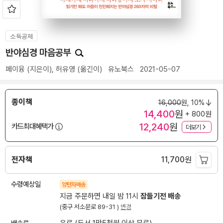
소득공제
반야심경 마음공부
페이융
(지은이),
허유영
(옮긴이)
유노북스
2021-05-07
종이책
16,000
원,
10%
14,400
원
+ 800원
12,240
원
카드최대혜택가
더보기
전자책
11,700
원
수령예상일
양탄자배송
지금 주문하면 내일 밤 11시
잠들기전 배송
(중구 서소문로 89-31 )
변경
배송료