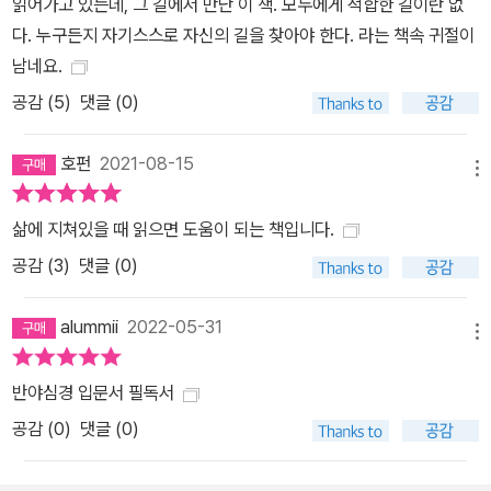
읽어가고 있는데, 그 길에서 만난 이 책. 모두에게 적합한 길이란 없
고 좋다고 생각하는 것을 가지려 하기 때문에, 세상이 점점 좁아지는
다. 누구든지 자기스스로 자신의 길을 찾아야 한다. 라는 책속 귀절이
것이다. 부처는 차이를 보아야 하지만, 또 차이를 보지 말라고 말한다.
남네요.
세상을 살되, 세상을 초월하라고 말이다. 즉, 파편의 조각 속에 살지
공감 (
5
)
댓글 (0)
말고, 온전한 존재 안에 살며, 전체 안에서 크게 살아가라는 것이다.
부처의 가르침은 분리된 사물들을 하나로 모으는 지혜이며, 서로 모
호펀
2021-08-15
순된 것들을 하나로 온전히 이어 붙이는 지혜다. 《반야심경 마음공
메뉴
부》는 깨달음에 머무르지 않고, 우리 삶에 부처의 가르침을 어떻게 적
삶에 지쳐있을 때 읽으면 도움이 되는 책입니다.
용해 갈 것인지 실천 방안을 구체적으로 제시하고, 반야심경 속에 담
공감 (
3
)
댓글 (0)
긴 부처의 지혜를 보다 깊이, 보다 쉽게 이해할 수 있도록 비유와 인용
을 활용해 묵상의 폭을 넓혀 나간다. 인생과 마음이 편안해지는 반야
alummii
2022-05-31
심경 주문 “아제아제 바라아제 바라승아제 모지 사바하.” 반야심경
메뉴
속 이 주문은 부처가 우리에게 전하는 깨달음이자 모든 고통을 없애
주는 진실한 말이다. 번역과 해석은 저마다 다르지만, 우리에게 ‘떠나
반야심경 입문서 필독서
라’고 외치는 의미만은 분명하다. 떠나라는 주문이 어떻게 우리의 고
공감 (
0
)
댓글 (0)
통과 불행을 해결해 줄 수 있을까? 그 해답은 쉽게 찾을 수 없다고 페
이융은 말한다. 그럼에도 페이융은 많은 이들이 반야심경을 읽고 내