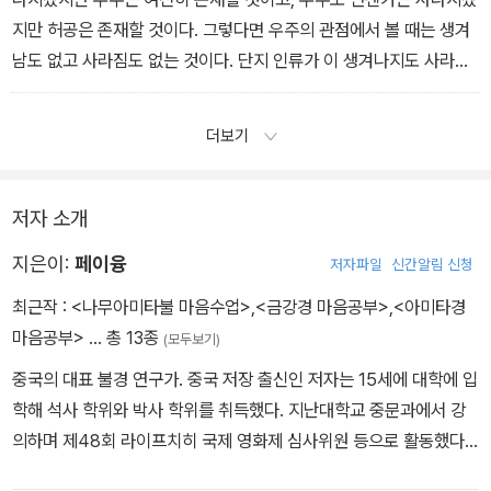
지만 허공은 존재할 것이다. 그렇다면 우주의 관점에서 볼 때는 생겨
남도 없고 사라짐도 없는 것이다. 단지 인류가 이 생겨나지도 사라지
지도 않는 허공에 살면서 자기 세계에만 국한되어 있기 때문에 수많
은 생멸 현상이 있다고 착각할 뿐
더보기
저자 소개
지은이:
페이융
저자파일
신간알림 신청
최근작 :
<나무아미타불 마음수업>
,
<금강경 마음공부>
,
<아미타경
마음공부>
… 총 13종
(모두보기)
중국의 대표 불경 연구가. 중국 저장 출신인 저자는 15세에 대학에 입
학해 석사 학위와 박사 학위를 취득했다. 지난대학교 중문과에서 강
의하며 제48회 라이프치히 국제 영화제 심사위원 등으로 활동했다.
현대시, 장아이링 연구 등 다양한 분야의 학술서와 산문집 《남쪽으로