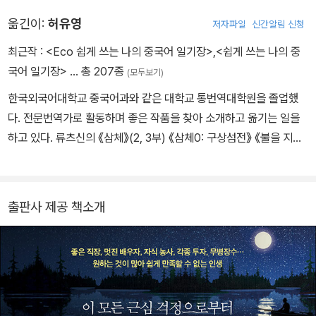
걷다》 등을 발표했다. 1990년부터 불경을 연구하기 시작했으며, 수
옮긴이:
허유영
저자파일
신간알림 신청
천 년 이어 온 지혜의 보고인 불교를 일반인이 쉽게 이해할 수 있도록
현대적으로 해석하는 데 30여 년의 세월을 보낸 것으로 유명하다.
최근작 :
<Eco 쉽게 쓰는 나의 중국어 일기장>
,
<쉽게 쓰는 나의 중
《금강경 마음공부》, 《법화경 마음공부》, 《반야심경 마음공부》 등 불
국어 일기장>
… 총 207종
(모두보기)
교 경전을 대중의 눈높이에서 해설한 일련의 저서들은 그런 노력으로
한국외국어대학교 중국어과와 같은 대학교 통번역대학원을 졸업했
탄생한 저자의 대표작이다. 이외에도 당나라 선승인 한산의 삶을 통
다. 전문번역가로 활동하며 좋은 작품을 찾아 소개하고 옮기는 일을
해 자유롭게 사는 법을 묘사한 《인생이 즐겁지 않다면 한산을 만나
하고 있다. 류츠신의 《삼체》(2, 3부) 《삼체0: 구상섬전》 《불을 지키
라》 등 다수의 책을 지었으며, 하나같이 불안, 걱정, 두려움으로 초조
는 사람》을 비롯해 우밍이의 《햇빛 어른거리는 길 위의 코끼리》 《도
하게 살아가는 현대인에게 현실에 집착하지 않는 초월의 삶을 사는
둑맞은 자전거》 《복안인》 《해풍주점》, 천쉐의 《마천대루》, 찬호께이
지혜를 들려준다.
의 《고독한 용의자》, 린이한의 《팡쓰치의 첫사랑 낙원》, 마가파이의
출판사 제공 책소개
《원스 어폰 어 타임 인 홍콩》 등을 우리말로 옮겼다.