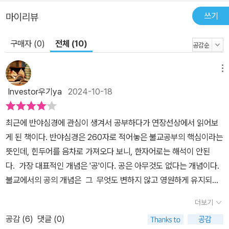
면에 희열과 강인함으로 충만한 사람이 되길 바라며, 부처가 남긴 인
쓰기
마이리뷰
생의 지혜를 얻어 모두 자신이 가장 좋아하는 모습으로 살아가길 바
라 마지않고 있다. 이 책이 근심 걱정이 사라지고 편안한 삶으로 당신
구매자 (0)
전체 (10)
을 안내할 것이다.
메뉴
Investor우기ya
2024-10-18
최근에 반야심경에 관심이 생겨서 공부하다가 연장선상에서 읽어보
게 된 책이다. 반야심경은 260자로 적어놓은 불교공부의 핵심이라는
뜻인데, 힌두어를 음차로 가져오다 보니, 한자어로는 해석이 안된
다. 가장 대표적인 개념은 '공'이다. 공은 아무것도 없다는 개념이다.
불교에서의 공의 개념은 그 무엇도 변하지 않고 영원하게 유지되는
것은 없다는 뜻이다. 우리의 실체도 우주적 관점에서는 굉장히 사소
더보기
한 부분에 불과하다는 관점이다. 이런 관점은 아래 문구로 잘 표현된
공감 (
6
)
댓글 (0)
다. ' 인류라는 물종이 사라져도 지구는 건재하다. 지구라는 행성도