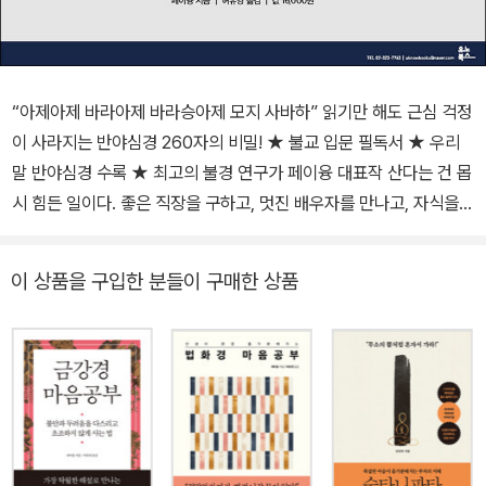
“아제아제 바라아제 바라승아제 모지 사바하” 읽기만 해도 근심 걱정
이 사라지는 반야심경 260자의 비밀! ★ 불교 입문 필독서 ★ 우리
말 반야심경 수록 ★ 최고의 불경 연구가 페이융 대표작 산다는 건 몹
시 힘든 일이다. 좋은 직장을 구하고, 멋진 배우자를 만나고, 자식을
낳아 잘 키우고, 돈을 많이 벌고, 건강하게 오래 살고 싶은 바람은 모
두 인생의 고통이 된다. 고통에서 벗어나고자 종교, 심리학, 의학, 경
이 상품을 구입한 분들이 구매한 상품
제학에서 답을 찾기도 하지만, 녹록치 않다. 어떻게 하면 좋을까? 반
야심경이 내놓은 해답은 “해답은 없다”는 것이다. 고로 있지도 않은
답을 찾기 위해 고통 받지 말고, 생각을 바꾸라고 한다. 오직 자기 자
신에게 집중함으로써 마음을 차분히 가라앉히라고 말이다. 존재의 진
정한 모습을 바라볼 때 문제의 근본적인 원인을 해결할 수 있고, 인생
과 마음이 편안해질 수 있다. 이 책은 최고의 불경 연구가이자 30년
이상 부처 사상을 대중의 눈높이에서 소개해 온 페이융 교수가, 불교