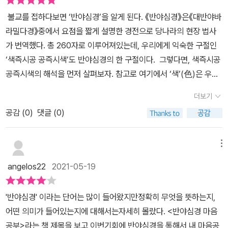
우리를 시간과 공간의 밖에 있는 자유로운 경지로 안내한다._ 7장. 현
때’라는 의미군요.저자의 설명을 따라가다 보면 반야심경 전문의 의
읽히는 책은 아니었습니다.엄마의 신앙이 불교였을 뿐저는 그저 엄마
자는 <반야심경> 260자를 현대인의 상황에 맞게, 이해하기 쉬운 내
요.<반야(바라밀다)심경>은 총 260자로 구성된 경전으로 원래 60
불교를 접하다보면 ‘반야심경’을 알게 된다. 《반야심경》은《대반야바
재를 사는 것만큼 좋은 것은 없다 p.252세상을 이처럼 유연한 마음
미를 이해할 수 있습니다. 페이융은 정말 탁월한 불교학자입니다. 이
를 따라만 다니고1년에 한 번 초파일에나 절에 기웃거리는날라리 허
용으로 풀어서 설명하고 있다. 그래서 불교 경전을 처음 접하는 불교
0권에 달하는 <반야바라밀경>의 핵심을 응축해 담은 것이랍니다.내
라밀다경》중에서 요점을 짧게 설명한 경전으로 당나라의 현장 법사
으로 바라보면 모든 것이 언젠가는 사라질 것들이고, 지금도 계속 사
책에는 불교의 핵심 가르침을 표현하는 육바라밀(六波羅蜜), 오계
울뿐인 불교신자이다 보니 역시 한계가 많이 느껴졌습니다. 하지만
입문자나 혹은 불교와 상관없이 마음 챙김을 원하고, 마음의 평온을
용은 관자재보살이 사리자에게 어떻게 하면 반야(오묘한 지혜)를 이
가 번역했다. 총 260자로 이루어져있는데, 우리에게 익숙한 구절인
라지는 중임을 알 수 있다. 고통도 마찬가지로 지금의 일일뿐이다. 그
(五戒), 오온(五蘊), 십이인연(十二因緣), 사체(四諦). 등과 같은
마음이 심란하고,책이 잘 읽히지 않을 때는각 챕터마다 마지막에 한
찾고자 하는 이들이라면 경전이라는 부담감 없이 편하게 읽을 수 있
용해 모든 고통에서 벗어날 수 있는지 들려주는 이야기라 하구요.일
‘색즉시공 공즉시색’도 반야심경의 한 구절이다. 그렇다면, 색즉시공
러니 집착하거나 저항하지 말자. 그럴수록 그 생각이 강해질 뿐이다.
개념을 아주 친절하고 쉽게 설명하고 있습니다. 이 책 한 권이면, 반야
문장씩 소개되는글귀만 읽어도 생각에 잠기게 되고 위안이 되고, 지
다. 나를 부르는 명칭이 무엇이든그것은 내 인생의 아주 작은 일부일
단 익숙한 경구인 '반야바라밀다'와 '색즉시공 공즉시색', 그리고 '아제
공즉시색의 해석을 먼저 살펴보자. 참고로 여기에서 ‘색’(色)은 우리
수용하고 지켜보면 사라진다.반야심경에서 말하는 인연에 따르는 삶,
심경의 내용을 이해하기에 충분합니다. 결국 불교 가르침의 핵심은
금 무엇을 해야 하고 무엇을 할 필요가 없는지어렴풋하게나마 답을
뿐이다.살면서 붙여진 모든 이름을 다 합쳐도다채롭고 오묘한 인생을
아제 바라아제 바라승아제 모지사바하'부터 살펴봤지요. 해석을 보
가 일반적으로 생각하는 호색(好色), 즉 여색을 좋아한다는 의미의
즉 집착하지 않는 삶은 눈에 보이는 정보에 영향을 받지 않고 아무런
세상에 눈에 보이는 모든 것은 다 변하니(색즉시공, 色卽是空) 나에
찾아나가는데많은 도움을 받앗습니다. 그 중 한 문장만 소개해 드리
더보기
표현할 수 없다. (p.139) 오온(五蘊)의 깨달음과 ‘진정한 자아’에
면 다섯개의 문단으로 되어 있는데 첫번째 문단은 '관자재보살이 반
‘색’이 아니다. ‘색’은 원래 우리 자신의 몸을 의미했고, 그 의미가 확
걸림없이 자신을 온전히 발휘하여 내면의 충만함과 평온함을 누리는
게 닥치는 모든 상황을 온전히 나의 인생으로 받아들이라는 것입니
면‘2장. 단단한 마음을 위해 꼭 알아야 할 진실’의두 번째 챕터인 ‘눈
대한 부분을 읽던 중에 문득 니체나 에머슨이 연결되기도 했다. 불교
야바라밀다를 깊이 행할 때에 오온이 공함을 비추어 보고 고통과 액
공감 (
0
)
댓글 (0)
대되어서 신체 기관뿐만 아니라, 색, 소리, 냄새, 맛, 촉감과 같은 감각
삶이다. 모든 것이 무상하다는 것을 깨닫는다면 그 어떤 문제도 우리
다. 저자는 이렇게 쉽게 정리합니다. “진정으로 즐거운 인생을 살기
에 보이는 세상이 전부가 아님을 깨달아라’의 마지막에 등장하는 문
에서는 눈에 보이는 나인 가아(假我)와 나의 실체인 진아(眞我)를
운을 넘어서게 된다(조견오온개공, 도일체고액)'입니다.이 문구는 관
기관을 포괄한다. “부처가 말한 색즉시공이란 눈에 보이는 사물이 존
를 가로막을 수 없다.
위해서는 모든 상황을 온전한 인생으로 받아들이고 누려야 한다. 맑
장을 알려드리고 싶은데요. “눈에 보이는 모든 것들은 수시로 바뀌고
구분한다. 내가 ‘나’라고 생각하는 눈앞의 나는 그저 형체일 뿐이고,
자재보살이 반야바라밀다라는 심오한 방법을 수행할 때 오온이 공함
재하지 않는다는 뜻이 아니다. 우리가 눈앞의 것들을 보면서 그것이
메뉴
은 날에는 햇볕을 누리고, 비 오는 날에는 비바람을 누린다면 불행함
눈에 보이지 않는 것들이 무궁무진하게 있음을 안다면 그 때 비로소
나라고 생각하고 있는 실체인 ‘진정한 나’는 과연 무엇인가에 대해 계
을 비추어 보고 모든 번뇌와 고통에서 해탈했다는 의미랍니다.그런데
수시로 바뀐다는 사실을 떠올리고, 눈에 보이지 않는 것들이 무궁무
도 사라질 것이다”(p. 147). 그런데 이런 삶의 태도를 견지하는 게 어
자아의 비좁은 세상에 얽매이지 않을 수 있다.”라는 문장인데요.깨닫
angelos22
2021-05-19
속 질문을 던진다. 누구든 진정으로 해야 하는 일은 오직 하나,바로
'반야바라밀다'가 어떠한 방법인지 이해가 잘 안되었는데 당나라 법장
진하게 있음을 알아야 한다고 일깨워 주는 것이다.” - p76 우리는 눈
디 말처럼 쉽습니까? 저자는 마음이 지치고 심란할 때 반야심경을 외
기 어렵고 실천하기 어려운 문제이긴 하나이 문장을 반복해서 읊조리
진정한 자아를 찾는 것이다.그 자아가 시인인지 미치광이인지는 중요
법사는 아래와 같이 해석했다고 합니다. 반야바라밀다(般若波羅
에 보이는 것을 믿는 경향이 있다. 멋있고, 아름다운 것이 전부라고 생
우라고, 슬쩍 불교 수행법을 제시합니다. 특히 반야심경의 마지막 구
고 되새기는 것만으로도눈에 보이는 것들에 집착하고뚜렷하게 존재
'반야심경' 이라는 단어는 많이 들어왔지만정확히 무엇을 뜻하는지,
하지 않다.자기 운명을 찾은 다음은 평생 그것을 지키며 살아라.그 외
蜜多)'반야는 지혜라는 뜻으로 신비하고 오묘한 정신적인 깨달음이
각하고 그것을 얻기 위해서 노력한다. 하지만 그것도 결국은 변하는
절, “아제아제 바라아제 바라승아제 모지 사바하”는 신비한 힘이 있
하지도 않는 허상을 자꾸만 쫓으려고 하는 지금의 제 마음을 달래는
어떤 의미가 들어있는지에 대해서는자세히 몰랐다. <반야심경 마음
의 다른 길은 모두 도피의 다른 이름이다. (p.101) 니체의 ‘초인(超
자 사물 본연에 대한 비범한 깨달음이고, 바라밀다는 피안에 도달한
형체다. 아무리 멋져 보이려고 성형수술을 하고 값비싼 장신구로 몸
는 주문(呪文)이라고 말합니다. 이는 인간의 원초적 언어로 부처가
데많은 도움을 받은 문장입니다. ‘아제아제 바라아제 바라승하제 모
공부>라는 책 제목을 보고 이번기회에 반야심경을 통해서 내 마음공
人)’이나 에머슨이 말하는 ‘자기 신뢰’도 근본적인 면에서는 ‘진정한
다는 뜻이다.즉, 기묘한 반야의 지혜를 생사를 초월해 진실한 공(空)