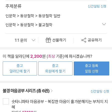
주제분류
신간알림 신청
인문학
>
동양철학
>
동양철학 일반
인문학
>
동양철학
>
불교철학
선물하기
공유하기
이 책을 알라딘에
2,200
원 (
최상
기준)에 파시겠습니까?
중고
중고
중고 등록
알라딘에 팔기
회원에게 팔기
알림 신청
불경 마음공부 시리즈 (총 6권)
신간알림 신청
숫타니파타 마음공부 - 복잡한 마음이 홀가분해지는 부처의 지
혜