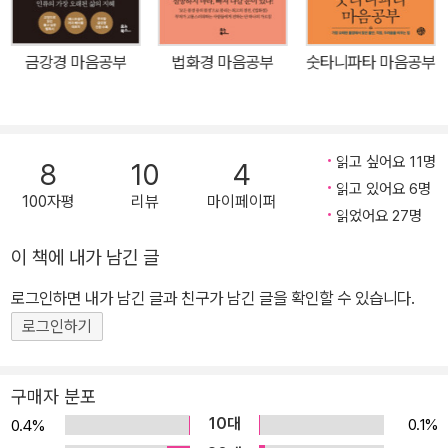
경전 가운데 가장 널리 알려지고 많이 읽히는 ‘반야심경’을 들려준다.
반야심경은 600권에 달하는 ‘반야바라밀경’의 핵심을 단 260자로
금강경 마음공부
법화경 마음공부
숫타니파타 마음공부
응축해 놓은 경전으로, 가장 짧으면서도 부처의 심오한 지혜를 있는
그대로 담고 있어 많은 이들에게 사랑받아 왔다. “반야바라밀다를 깊
이 행하여[行深般波羅蜜多]”, “비추어 보고[照見]”, “지혜도 없고
얻음도 없게 된[無智無得]” 후에, 마지막으로 “아제아제 바라아제
읽고 싶어요 11명
8
10
4
바라승아제[揭帝揭帝, 波羅揭帝, 波羅僧揭帝]”라는 주문을 암
읽고 있어요 6명
100자평
리뷰
마이페이퍼
송하는 것으로 끝난다. 이것이 바로 고통을 벗어나 즐거움을 얻을 수
읽었어요 27명
있는 방법이다. 260자만으로 중생의 모든 문제에 대답할 뿐만 아니
이 책에 내가 남긴 글
라, 완전히 새로운 생각의 길을 열어 주고 구체적인 수행 방법을 알려
로그인하면 내가 남긴 글과 친구가 남긴 글을 확인할 수 있습니다.
준다. 불교에 입문하지 않더라도 인생의 지혜를 얻기 위해, 마음을 단
련하기 위해, 불교 사상을 이해하고 경전이 뜻하는 바를 알기 위해 반
로그인하기
야심경을 읽는 이유다. 마음이 지치고 심란할 때 많은 사람들이 반야
심경을 찾는다. 가장 신비하고 밝은 주문이며 무엇과도 견줄 수 없는
구매자 분포
주문이자 괴로움을 없애고 고통에서 벗어나게 하는 주문으로, 외우면
10대
0.1%
0.4%
외울수록 또 그 안에 숨겨진 의미를 깨닫고 실천할수록 궁극적 자유