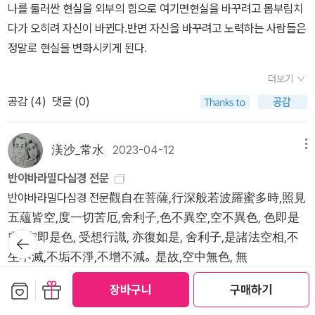
온, 상온, 행온, 식온이 그것이다. 오온은 ‘집합’이라는 뜻이고, 부처는
나를 둘러싼 현실을 외부의 힘으로 여기면현실을 바꾸려고 몸부림치
자신을 괴롭힐 수 있느냐는 것이죠. 이 몸은 그저 인연에 따라 조합된
가자. 하하하! 이 얼마나 기쁜가!'이라네요.반야심경의 마지막 구절인
오온으로 우리의 생명과 자아를 해석했다고 한다. 앞서 언급한 ‘색즉
다가 오히려 자신이 바뀐다.반면 자신을 바꾸려고 노력하는 사람들은
것이고, 언젠가는 죽어서 먼지가 됩니다. 즉 이 몸은 사실상 존재하지
이 문구를 책의 8장 마지막에서는 다음과 같이 말하고 있는데 '신비
시공, 공즉시색’의 색은 오온은 첫 번째인 색온이다. “‘오온은 모두
정말로 현실을 변화시키게 된다.
않는 것입니다. 색즉시공은 결국 눈에 보이는 것에만 미혹되지 말고
한 주문'이란 단어에서 좀 그런 느낌이 들었어요.. '곤경에 빠져 마음
공이다’라는 개념은 허무주의가 아니다. 오온이 모두 공이라는 말은
눈에 보이지 않는 것도 무한히 존재한다는 것을 깨달으라는 말입니
이 지쳐 있을 때,아무리 노력해도 소용이 없고 출구를 찾을 수 없을
더보기
주재자가 없고, 운명으로 정해진 것도 없으며, 신이 결정하는 것도 아
다. 우리는 편안함과 행복을 위해 부와 성공을 추구하지만, 우리는 언
때,반야심경 속 신비한 주문을 외워라.'아제아제 바라아제 바라승아제
공감 (
4
)
댓글 (0)
니라는 뜻이다. 모든 것은 인연에 의해 결정된다. 그러므로 깨달음이
젠가는 죽어서 먼지가 될 것이며, 죽으면 부와 성공은 아무런 쓸모가
모지 사바하'- '반야심경 마음공부' p276 - 세상은 다양한 인간들이
란 인연에 대해 아는 것이다.” - p98 우리는 ‘생로병사’를 겪으면서
없어지게 됩니다. 우리는 눈에 보이는 것이 존재의 전부라고 생각하
모여 관계를 맺고 유지하면서 살아가는 곳입니다.그러기에 유일신만
세상을 산다. 그러면서 ‘희로애락’을 느낀다. 누군가는 행복하고, 누군
고 그것을 얻기 위해 때로는 나쁜 생각과 행동을 할 때도 있지만, 눈에
渼沙_常水
2023-04-12
메뉴
있다고 믿고 그분의 말씀만을 따라야 한다고 맹종하는 것은 다른 생
가는 슬프다. 하지만 결국 이것도 우리가 만든 ‘개념’ 때문이다. 좋은
보이는 것은 극히 일부에 불과하며, 보이지 않는 존재가 더욱 많이 있
각을 가진 사람과의 관계를 생각하면 좀 위험해 보입니다.그에 비하
반야바라밀다심경 전문
아파트, 직장을 갖고, 사고 싶은 것을 마음껏 사는 것을 ‘행복’이라는
다는 것을 깨달아야 합니다. 그것을 깨닫는다면 우리는 이 속세의 작
면 반야심경에서 말하는 것처럼 눈에 보이는 형상은 물론 마음속에
반야바라밀다심경 전문觀自在菩薩,行深般若波羅蜜多時,照見
개념으로 만들었다. 그런데 막상 이러한 것을 얻고도 행복하지 않은
은 세상에서 얽매여 살지 않고 좀 더 넓은 시야를 바탕으로 좀 더 폭넓
자리하고 있는 욕심과 번뇌를 내려놓는게 불완전한 인간이 세상과 공
五蘊皆空,度一切苦厄,舍利子,色不異空,空不異色, 色即是
사람들이 부지기수다. 더 많은 부와 명예를 누려야 한다고 생각하기
은 마음가짐으로 인생을 살아갈 수 있습니다. 우리는 때때로 일이 안
존하는데 가장 좋은 방법같기도 합니다.눈에 보이고 느끼는 것이 전
空, 空即是色, 受想行識, 亦復如是, 舍利子,是諸法空相,不
뒤로가
때문이다. 《반야심경》의 ‘반야’는 ‘지혜’를 뜻한다. “오온이 모두 공
풀리거나 실패하면 너무나 괴로워합니다. 화내거나 울거나 심한 경우
기
부가 아닌, 보는 사람 관점이나 시간 흐름에 따라 우리 눈앞에 놓인 모
生不滅,不垢不淨,不增不減。是故,空中無色, 無
이다”라는 것을 인식하고, 모든 것에 의심을 품어야 한다. 그러면서
자살하는 사람도 있습니다. 하지만 불교에서는 실패도 성공도 영원한
든 것들이 변화하고 사라지기에 허망하다는 논리는 어떻게 이해하고
受, 想, 行, 識, 無眼, 耳, 鼻 舌, 身, 意, 無色, 聲, 香, 味, 觸,
일상을 ‘수행’의 개념으로 생각하고, ‘본질’을 바라보는 연습을 해야
것은 없다고 이야기합니다. 실패도 그저 하나의 경험이고 성공도 그
보관함담기
선물하기
장바구니
구매하기
봐야할지 애매하게 다가오고 마음으로 보는 모든 것은 변화하지 않는
法, 無眼界, 乃至 無意識界. 無無明,亦無無明盡,乃至無老
한다. 심지어 ‘선과 악’을 나누는 행위가 ‘악’을 더 많이 만든다는 사실
저 하나의 경험이라는 것입니다. 그러니 일이 좀 안 풀린다고 해서 너
더보기
다 말 또한 알듯 모를듯한 말이긴 매한가지입니다.하지만 어떠한 것