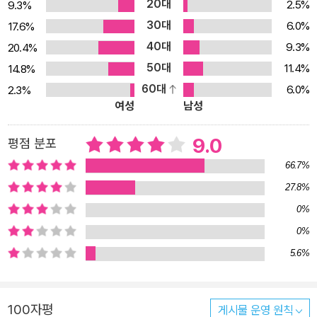
20대
2.5%
9.3%
를 얻도록 돕기 때문이다. 바로 자신이 원하고 바라는 유형의 사람으
30대
6.0%
17.6%
로 변화하는 것이다. 당신도 반야심경 속에서 무엇에도 흔들리지 않
40대
9.3%
20.4%
는 단단한 마음을 얻어 가길 바란다. 삶의 고통에서 벗어나 마음의 평
50대
11.4%
14.8%
안에 이르는 길 세상에 태어난 순간부터 끊임없이 노쇠해 가고, 여러
60대
6.0%
2.3%
병마와 싸우다가 결국 죽음에 이른다. 좋아하는 사람, 사물과 오랜 시
여성
남성
간을 함께 보낼 수 없고, 좋아하지 않는 사람과 사물이 항상 우리 곁을
지킨다. 얻고자 하는 것이 많아 만족할 수 없고, 복잡한 생각과 감정에
9.0
평점 분포
얽매여 기복을 겪는다. 교통사고, 재난 등 예상치 못한 화를 만나기도
66.7%
한다. 이런 일들로부터 우리는 한시도 평온하지 못하다. 어떻게 인생
27.8%
의 고통에서 벗어날 수 있을까? 어떻게 해야 자유로워질 수 있을까?
0%
중국의 대표적인 불경 연구가 페이융은 반야심경에서 답을 찾았다.
가장 짧지만 부처의 지혜가 가득한 경전, 반야심경 260자로 중생의
0%
모든 문제에 답하다 “해답은 없다.” 세상의 모든 문제에 대한 답은
5.6%
“해답은 없다”는 것이다. 반야심경은 어딘가에 의지하려 하지 말고,
오직 자기 자신에게 의지하라고 한다. 지금 이 순간을 살며, 마음을 차
100자평
게시물 운영 원칙
분히 가라앉히고 자신을 제대로 바라보라고 말이다. 그래야 문제를