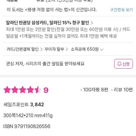
유료 (도서 1만5천원 이상 무료)
이 도서는 <
평생 걱정 없이 사는 법
>의 신간입니다.
구간정보 보기
알라딘 만권당 삼성카드, 알라딘 15% 청구 할인
최대 1만원 또는 2만원 할인(전월 30만원 또는 60만원 이용 시) / 카드
발급월 +1개월까지는 전월 실적이 없어도 최대 1만원 혜택 제공
카드/간편결제 할인
무이자 할부
소득공제 650원
관심 저자, 시리즈의 출간 알림을 받아보세요
신청
9
100자평 8편
리뷰 10편
세일즈포인트
3,842
300쪽
142*210 mm
411g
ISBN 9791190826556