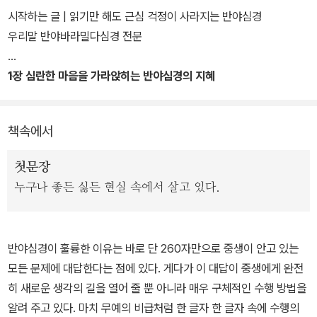
깨달음에 머무르지 않고, 우리 삶에 부처의 가르침을 어떻게 적용해
시작하는 글 | 읽기만 해도 근심 걱정이 사라지는 반야심경
갈 것인지 실천 방안을 구체적으로 제시하고, 반야심경 속에 담긴 부
우리말 반야바라밀다심경 전문
처의 지혜를 보다 깊이, 보다 쉽게 이해할 수 있도록 비유와 인용을 활
용해 묵상의 폭을 넓혀 나간다.
1장 심란한 마음을 가라앉히는 반야심경의 지혜
책속에서
첫문장
누구나 좋든 싫든 현실 속에서 살고 있다.
반야심경이 훌륭한 이유는 바로 단 260자만으로 중생이 안고 있는
모든 문제에 대답한다는 점에 있다. 게다가 이 대답이 중생에게 완전
히 새로운 생각의 길을 열어 줄 뿐 아니라 매우 구체적인 수행 방법을
알려 주고 있다. 마치 무예의 비급처럼 한 글자 한 글자 속에 수행의