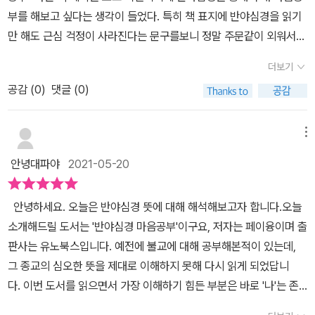
을 치장해도 그것은 나 자신이 아니다. 나는 계속 변하기 때문이다. 그
우리에게 알려 주는 깨달음이며 고통을 없애는 진실한 말이라고 주장
지 사바하’라는 주술 같은 문장으로 대중에게도 낯설지 않은,그리고
부를 해보고 싶다는 생각이 들었다. 특히 책 표지에 반야심경을 읽기
자아’를 찾아가는 깨달음의 문제와 맞닿아있다. ‘진정한 자아’ 즉, 진
의 경지에 도달한다는 의미다.그러므로 반야는 체(體)이고 바라밀다
것이 바로 ‘색즉시공’ 즉 나는 끊임없이 변하는 존재라는 것이다. 여
합니다. 글쎄요. 불교의 가르침에 ‘딴지’를 걸 마음은 없습니다만, 이
가장 짧고도 익숙한반야심경에서부터 불교의 진짜 본 모습을하나하
만 해도 근심 걱정이 사라진다는 문구를보니 정말 주문같이 외워서내
아(眞我)를 깨닫기 위해서는 색에 연연하지 말고, ‘색이 곧 공이고,
는 용(用)이다.' 일상에서는 잘 쓰이지 않는 단어, 오온(五蘊)도 참
기에서 ‘공’(空) 비어있다는 한자이지만, 불교에서 ‘공’은 변하는 것
런 주문이 고통을 없애준다는 말을 받아들이기는 쉽지 않습니다. 어
나 알아가고 싶은 분들이 있다면이 책 <반야심경 마음공부>를 만나
마음속 있는 많은 근심 걱정을 하루 빨리라도 떨쳐버리고 싶다는 생
공이 곧 색[色卽是空 空卽是色]’임을 깨달아야 한다. 그 깨달음은
낯설었는데 이는 색온, 수온, 상온, 행온, 식온 다섯가지를 말한다고
을 의미한다. 그렇기 때문에 지금 눈앞에 보이는 것보다 보이지 않는
더보기
쨌든 불교는 깨달음과 마음공부를 소중히 여기는 종교입니다. 번뇌를
보시길 권해드립니다.저도 조만간 페이융의 다른 불경 해석 책들도
각이 들었다. ​저자는 중국의 대표 불경 연구가인 페이융으로 그는 현
어쩌면 멀리 있는 것이 아니라 ‘평상심이 곧 도[平常心是道]’라는
합니다.부처님은 오온이라는 개념을 통해 생명의 상태와 자아를 해석
것에 더 집중을 해야 한다. 즉, 나의 마음을 닦기 위해서 노력해야 한
느낄 때 마지막 주문만 외울 것이 아니라, 반야심경의 내용을 깊이 생
만나봐야겠습니다.​-본 포스팅은 출판사로부터 도서를 제공받아직접
공감 (
0
)
댓글 (0)
대인에게 현실에 집착하지 않는 초월의 삶을 사는 지혜를 우리에게
말처럼 자연스러운 가운데에 있을 것이다. 호숫가 풍경을 감상하는
하셨는데 생명의 모든 것은 이 오온의 집합이기에 항상 변한다고 생
다는 의미다. 눈에 보이지 않는 인격을 수련하기 위해서 공부하고 사
각하며 체화하는 것이 중요한 것이 아닐까요? ‘반야심경(般若心
읽고 작성한 리뷰입니다.-
들려주기를 원한다고 한다. 늘 불안하고 늘 걱정하고 늘 두려워하고
마음으로 인생을 바라보라.자아를 내세우지 않고 자신이 경험하는 모
각하셨답니다.그리고 오온은 모두 공이라고 하셨는데 이는 오온 중
색하고 실천해야 한다. 불교에서 이야기하는 ‘출가’는 바로 나 자신의
經)’이란 반야(般若) 즉 ‘초월적 혹은 오묘한 지혜의 정수’라 할 수
늘 초초해하는 딱 나를 위한 책일 것이라는 기대감을 가지고책을 읽
든 것을꽃이 피었다가 떨어지고, 해가 떴다가 지고, 바람이 불고, 기러
고정되어 변치 않는 것은 하나도 없고 오히려 오온들이 다 모이게 되
메뉴
본래 모습으로 돌아가는 것을 의미한다. 나의 사회적 지위, 다양한 모
있을 것입니다. 불교 가르침을 이해하고 싶은 분들은 페이융의 <반야
어나가기 시작했다. ​​이 책은 크게 심란한 마음을 가라앉히는 반야심
기가 날아가는 것처럼 자연스러운 일로 받아들여라. (p.207) ----
면 공(空)이란 의미라네요.공(空)은 반야심경에서도 중요한 개념이
습이 아닌, 그 실체를 찾기 위해서 노력하는 것을 말한다. “출가란 바
안녕대파야
2021-05-20
심경 마음공부>를 읽어보길 권합니다. 불교의 정수에 대한 탁월한 설
경의 지혜라는 1장부터 8장의 반야심경을 외우면 마음이 강해진다까
------------------ * 출판사에서 책을 제공받아 쓴 리뷰입니다.
지만 불교 전체로 보아도 매우 중요한 개념이랍니다. 오온(五蘊)1.
로 우리 자신의 집으로 돌아가는 것, 즉 우리의 진실한 본래 모습으로
명서입니다.
지총 8장으로 구성되어 있다. ​앞 부분에서는 반야심경에 대해서 설명
색온(色) - 물질요소로서의 사람의 육신 전체2. 수온(受) - 감각을
돌아가는 것이라는 의미다. 다시 말해 우리가 몸담고 있는 현실은 그
안녕하세요. 오늘은 반야심경 뜻에 대해 해석해보고자 합니다.오늘
해놓아서반야심경이 무엇인지를 모르는 나와 같은 사람들에게 도움
통해 느끼는 고통과 쾌락과 같은 감정의 감수작용3. 상온(想) - 느끼
저 환상일 뿐이다.” - p32 물론 우리의 몸인 ‘색’은 끊임없이 변하는
소개해드릴 도서는 '반야심경 마음공부'이구요, 저자는 페이융이며 출
이 될 것 같았다. 반야심경은 부처의 지혜가 가득한 경전으로 600권
는 대상에 대해 형성되는 표상이나 개념과 같은 취상작용4. 행온(行)
것이지만, 이 변하는 존재도 온갖 느낌을 갖고 있다. 앞서 언급한 나를
판사는 유노북스입니다. 예전에 불교에 대해 공부해본적이 있는데,
에 달하는 ‘반야바라밀경’의 핵심을 단 260자로 응축해 놓은 경전이
- 업을 지을 때의 심리적인 의지작용5. 식온(識) - 인식, 판단의 주관
꾸미는 것도 나의 자존감이 올라가고, 거울에 비친 내 모습이 멋져 보
그 종교의 심오한 뜻을 제대로 이해하지 못해 다시 읽게 되었답니
라 할 수 있다. 그리고 우리말 반야심경도 수록되어 있다. 굴곡 많은
작용 두번째 문단에서는 널리 알려진 문구이자 반야심경에서 가장
이기 때문에 그렇게 하는 것이다. 그러한 ‘느낌’을 무시할 수 없기 때
다. 이번 도서를 읽으면서 가장 이해하기 힘든 부분은 바로 '나'는 존
세상에서 의연해지는 법, 생활 속 근심 걱정 다스리는 법에서는 실제
중요하다는 '색즉시공, 공즉시색(色卽是空, 空卽是色)'을 볼 수 있
문에, ‘공즉시색’이라고 말한다. ‘색즉시공 공즉시색’의 가장 중요한
재하지 않으며, '나'는 '나'가 아니다라는 부분이었습니다. 불교에서는
마음이 약한 사람들에게 도움이 될 만한 내용들이 실려있었다. 평소
습니다.이 말은 눈앞에 보이는 것이 존재하지 않는다는 의미가 아닌,