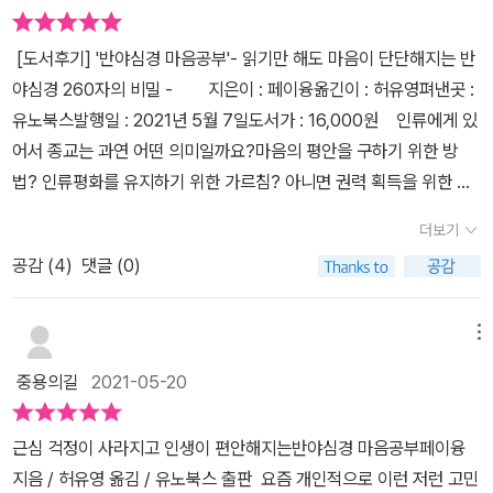
등장하는 반야란 지혜의 속뜻과 그리 달라보이지 만은 않았다.그냥
ared깊이 들어가면 ‘공’을 ‘없다’ 또는 ‘텅 비다’로 해석하는 것이 부
지혜가 아닌 속세를 벗어난 지혜,그것이 책이 말하는 반야인데속세를
처의 본래 뜻이 아님을 알 수 있다. 색즉시공의 ‘공’은 없다는 것도, 존
​ [도서후기] '반야심경 마음공부'- 읽기만 해도 마음이 단단해지는 반
버리고 번뇌를 떨쳐 낸 지혜를 말한다.그냥 나의 느낌 뿐이지만보통
재하지 않는다는 것도 아니다. 사물이 그저 인연에 따라 만나고 인연
야심경 260자의 비밀 - 지은이 : 페이융옮긴이 : 허유영펴낸곳 :
생각하는 개의 습성은 별로 보이지 않고자신만의 방식으로 산중 생활
에 따라 생겨나고 사라지는 것이어서 불변의 실체가 없다는 뜻이다인
유노북스발행일 : 2021년 5월 7일도서가 : 16,000원 인류에게 있
을 즐기고오가는 이들의 쓰다듬을 받아들이던 반야의 모습이,속세를
생에서 승패를 목적으로 삼는다면 우리가 만들어 내는 현실은 전투가
어서 종교는 과연 어떤 의미일까요?마음의 평안을 구하기 위한 방
버리고 번뇌를 떨친 불경 속반야의 현세라고 말하면 어불성설이 될
되고, 우리가 성공하는 방법을 배우는 데만 몰두한다면 끊임없이 실
법? 인류평화를 유지하기 위한 가르침? 아니면 권력 획득을 위한 하
까.외지인을 경계하고 산속을 운동장처럼 뛰어다니거나반가운 누구
패의 고통을 겪게 될 것이다. 반면, 심미를 목적으로 한다면 우리가 만
나의 수단? 이윤 창출을 위한 도구?지나온 역사들을 살펴보면 마녀
를 위해 배를 뒤집진 않았지만,그러다 어느 순간 소리소문없이 세상
더보기
들어 내는 현실은 놀이가 되고, 한바탕의 도박도 그저 재미거리가 될
사냥으로 상징되는 중세 암흑시대, 선교를 이용한 근대 유럽국가들의
을 떠났지만,따뜻한 경내 한구석에서 그냥 오가는 중생들을 지켜보며
것이다. 또 평정심을 목적으로 한다면 우리가 만들어 내는 현실은 수
공감 (
4
)
댓글 (0)
식민지 쟁탈전, 테러리스트라 불릴 정도로 잔혹한 광신도집단들의 만
한 생 살다간반야의 행동거지가 내겐 지혜로써 느껴진다.또하난 습
행이 되고, 도박은 우리에게 존재의 진정한 모습을 볼 수 있는 기회가
행 등 종교인이나 그 단체들의 행태를 보면 종교의 순기능보다는 역
기.습이란 단어는 익숙하지만 습기는 다른 뜻 같다.반야심경 속 습기
될 것이다.사람이 어리석으면, 생겨났다가 사라지는 흐름을 거부하고
기능의 폐해가 너무나도 큰 것 같습니다.분명 각종 종교 경전들 내용
메뉴
는 좋진 않은 뜻이다.크진 않지만 사소하고 반복적으로 축적되어 온
오로지 ‘생겨남’에만 집착하고 ‘사라짐’을 거부한다. 가장 흔한 것은
을 보면 남을 미워하지 말고 배려하라는 등 좋은 이야기들로 채워져
습관이자 버릇인데 버려야 할 것들로 부른다.저자는 삶의 궤도에서
중용의길
2021-05-20
죽음 앞에서 죽기를 거부하며 자신은 죽지 않을 것이라고 믿거나, 아
있음에도 왜 그런 일들이 벌어질까요?그것은 일부 종교인들이 경전
벗어나는 경험을 그 답으로 제시해 주는데 실제 들은 예는완전 공감
주 오랜 세월이 지난 뒤에야 죽을 것이라고 생각하는 것이다.인류라
해석을 다르게 하고 그로 인해 파생되는 파벌과 세력다툼, 그리고 획
키는 어려웠지만 이해는 할 수 있었다.왜냐면, 중국 유명 작가의 사례
근심 걱정이 사라지고 인생이 편안해지는반야심경 마음공부페이융
는 물종이 사라져도 지구는 건재하다. 지구라는 행성도 언젠가는 사
득한 기득권을 유지하기 위해 벌어지는게 아닌가 싶습니다. 우리가
였는데왜 굳이 자살했다는 설명이 붙었는진 모르겠다.처음 들은 작가
지음 / 허유영 옮김 / 유노북스 출판 요즘 개인적으로 이런 저런 고민
라지지만, 그래도 은하계는 존재한다. 은하계 역시 언젠가는 사라지
살고 있는 지구상에는 수많은 종교가 있는데 일반적으로 그중 기독