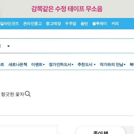
알라딘굿즈
온라인중고
중고매장
우주점
음반
블루레이
커피
서
스트
새로나온책
이벤트
정가인하도서
추천도서
작가와의 만남
북
, 향긋한 꽃차
종이책