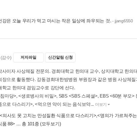
건강은 오늘 우리가 먹고 마시는 작은 일상에 좌우되는 것.
- jjang6550
(감수)
저자파일
신간알림 신청
박사이자 사상체질 전문의. 경희대학교 한의대 교수, 상지대학교 한의
회장으로 활동했다. 강동경희대한방병원 부원장과 같은 병원 사상체질
대학교 한의대 겸임교수로 강단에 선다.
아침마당>, <생로병사의 비밀>, SBS <SBS 스페셜>, EBS <60분 부
으로 다스리기>, <먹으면 약이 되는 음식보약...
더보기
<의사도 못 고치는 만성질환 식품으로 다스리기>
,
<명의가 가르쳐주는
품 88>
… 총 101종
(모두보기)