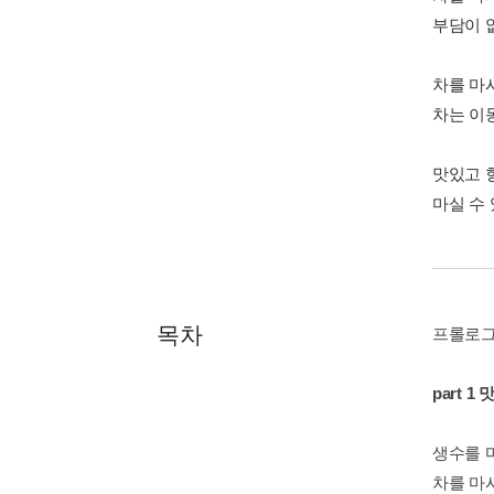
부담이 
차를 마
차는 이
맛있고 
마실 수
목차
프롤로
part 
생수를 
차를 마