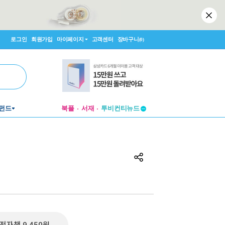
로그인
회원가입
마이페이지
고객센터
장바구니
(0)
투비컨티뉴드
펀드
북플
서재
창작플랫폼
투비컨티뉴드