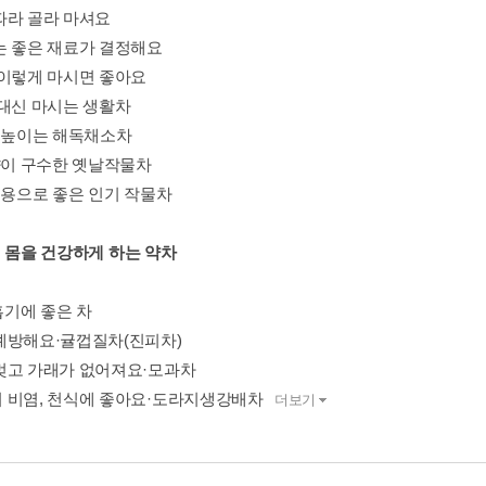
따라 골라 마셔요
는 좋은 재료가 결정해요
 이렇게 마시면 좋아요
 대신 마시는 생활차
력 높이는 해독채소차
 향이 구수한 옛날작물차
 대용으로 좋은 인기 작물차
2 내 몸을 건강하게 하는 약차
호흡기에 좋은 차
예방해요·귤껍질차(진피차)
멎고 가래가 없어져요·모과차
 비염, 천식에 좋아요·도라지생강배차
더보기