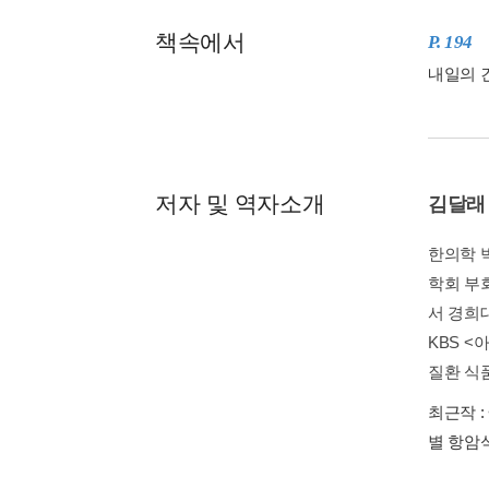
책속에서
P. 194
내일의 
저자 및 역자소개
김달래
한의학 
학회 부
서 경희
KBS <
질환 식품
최근작 :
별 항암식