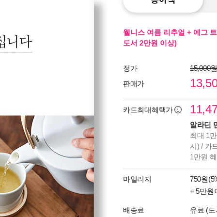
웰니스 여름 리추얼 + 에그 트
도서 2만원 이상)
정가
15,000
13,5
판매가
11,4
카드최대혜택가
알라딘 
최대 1만
시) / 
1만원 
마일리지
750원(5
+ 5만원
배송료
유료 (도