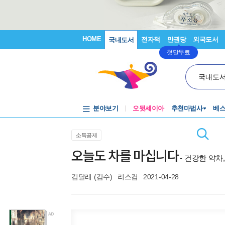
HOME
전자책
만권당
외국도서
국내도서
첫달무료
국내도
분야보기
오뒷세이아
추천마법사
베
소득공제
오늘도 차를 마십니다
- 건강한 약차
김달래
(감수)
리스컴
2021-04-28