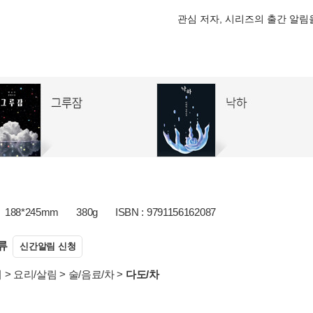
관심 저자, 시리즈의 출간 알
188*245mm
380g
ISBN : 9791156162087
류
신간알림 신청
서
>
요리/살림
>
술/음료/차
>
다도/차