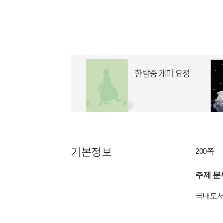
기본정보
200쪽
주제 분
국내도