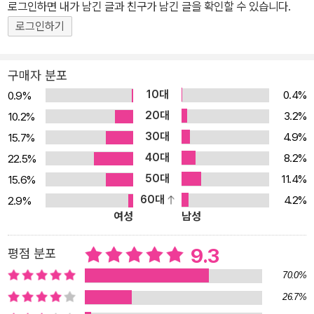
로그인하면 내가 남긴 글과 친구가 남긴 글을 확인할 수 있습니다.
달팽이들까지, 어떤 면에서 그들의 소통법은 인간보다 훨씬 뛰어나
다. 생명은 살아가기 위해 자신이 어떤 환경에 둘러싸여 있는지를 정
로그인하기
확히 알아야 한다. 어디에 빛이 있고 물이 있고, 어디로 가야 돌부리에
걸려 넘어지지 않는지, 어느 쪽에 먹이가 있고 어느 쪽에 천적이 있는
구매자 분포
지와 같은 정보는 자신의 생존과 직결되어 있다. 이런 정보를 얻기 위
10대
0.4%
0.9%
해서는 당연히 의사소통이 필수다. 인간도 속한 커다란 전체, 즉 생태
20대
3.2%
10.2%
계는 생명체들 간의 이런 정보 교환과 무생물 환경과의 상호작용이
30대
4.9%
15.7%
치열하게 작동함으로써 형성된다. 생명체는 기본적으로 색과 형태 및
40대
8.2%
22.5%
움직임 같은 시각적 정보를 의사소통을 위해 이용하지만, 인간이 아
50대
11.4%
15.6%
닌 생명체 중 카멜레온이나 오징어 같은 친구들이 아닌 이상 대체로
60대
4.2%
2.9%
시각적 정보로 신호를 보낼 수 없다. 그러므로 생명체는 매우 다채로
여성
남성
운, 자신들만의 방식으로 의사소통을 할 수밖에 없게 된다. 전자에너
지나 색소를 이용하기도 하고, 냄새로 화학정보를 송신하기도 하면서
9.3
평점 분포
말이다. 독일의 여성 행동생물학자 마들렌 치게는 이 책에서 바이오
70.0%
커뮤니케이션(Biocommunication)에 대해 이야기한다. 그리스어
26.7%
에서 유래한 바이오는 ‘생명’을 뜻하고, 라틴어에서 유래한 커뮤니케