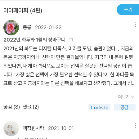
상호반응도 의사소통의 일부라는 뜻이죠. 인간으로서, 이들의 언어를
수신을 통해 ‘무지’를 줄인다. 다시 말해, 누군가와 대화를 나눈 뒤에
쓰기
마이페이퍼 (4편)
해석해보려 연구하는 것도 흥미로운 일이 될 것이라 생각합니다. 생
는 전보다 아는 것이 더 많아진다. 그러므로 우리는 동료들과의 의사
물학과 생태학 지식을 엮어서 이 ‘의사소통’의 과정을 보여주는 책, 마
소통을 통해 새로운 정보, 즉 유용한 지식을 얻어 일상에 닥친 결정들
등롱
2022-01-22
메뉴
들렌 치게의 숲은 고요하지 않다 입니다.2종 보통 키워드꼼꼼하게 책
에 그것을 활용할 수 있다. 의사소통은 인간의 발명품이 아니다. 그것
을 읽은 당신을 위해 핵심을 짚어드리는 2종 보통 키워드입니다.제가
은 이미 생명이 시작된 이래 지구의 모든 생명체를 연결해주었다. 꽃
2022년 화두와 1월의 장바구니
이 책을 읽으면서 꼽은 키워드는 바이오커뮤니케이션입니다.퀵서비
은 특정 시각 신호를 보내면 수분할 확률이 아주 높다는 것을 확실히
2021년의 화두는 디지털 디톡스, 미라클 모닝, 습관이었다. , 지금의
스에서 말씀드린 것처럼 이 책의 지은이가 ‘의사소통’을 정의하는 방
‘알고’ 있다. 이런 ‘자연의 언어’를 꿰뚫어 보는 시선은 이 책을 다 읽
몸은 지금까지의 내 선택이 만든 결과물입니다. 지금의 내 몸에 잘못
식은 매우 넓습니다. 자연의 변화라는 자료를 자신에게 쓸모 있는 정
고 난 후 놀라운 통찰력을 우리에게 선사할 것이다. 잊지 말길. 판타
되었다면, 내게 매력적으로 보이는 선택은 잘못된 선택일 공산이 큽
보로 해석하는 과정이 있고, 그 정보가 반응이나 행동을 유발한다면
레이!(그리스어로 “모든 것은 흐른다”는 뜻이다)
니다. '가장 싫은 선택이 가장 필요한 선택일 수 있다.'이 한 마디를 목
그게 모두 의사소통이라고 보는 것인데요. 지은이는 자연엔 이런 의
표로 삼고 지금까지와는 다른 선택을 해보자고 생각했다. 그래서 성
사소통의 매체가 세 가지 있다고 이야기합니다. 빛, 진동, 분자입니다.
과는? 운동과 일기쓰는 습관을 몸에 붙였고, 지금은 집중력을 높이려
더보기
인간을 기준으로 얘기하면 빛의 변화는 색깔로, 진동은 소리로, 분자
고 애쓰고 있다. 올해의 화두는 집중력과 현존이다. 멀티태스킹을 하
는 냄새나 맛이라는 정보로 해석되죠.이 책은 크게 다섯 부분으로 나
공감 (
8
)
댓글 (2)
지 않으려고 한다. 중독적인 쾌감이 있다고 하지만, 사실은 집중력을
뉩니다. 하나는 방금 앞에서 말씀드린 자연에서의 자료 정보 의사소
낮추고 정신을 산만하게 만들 뿐인 멀티태스킹을 줄이고 집중을 높여
통 개념이고, 두번째는 단세포들의 의사소통, 세번째는 식물들의 의
서 성과의 질을 끌어올리고 싶다. 몸도 더 챙기고. 높은 집중력은 건강
책잡힌사람
2021-10-01
메뉴
사소통, 네번째는 동물들의 의사소통, 그리고 다섯번째는 인간들이
한 몸에서 나오기에. 그래서 관련한 책들을 곰곰이 살피는 중이라 명