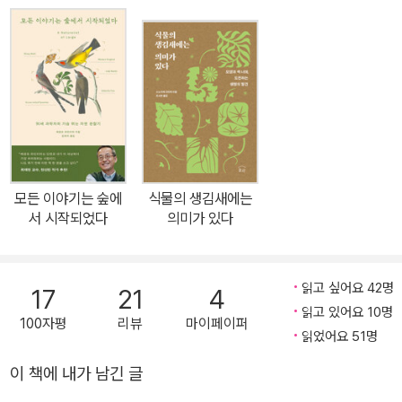
수정을 해 알이 아닌 새끼를 낳는 대서양 몰리(물고기)에서부터 자신
을 노리는 천적을 속이기 위한 암호를 발신하는 지빠귀, 특정 주파수
에 반응해 방향을 바꾸는 옥수수 뿌리, 공중변소를 이용해 정보를 공
유하는 토끼, 눈 대신 세포를 이용해 시각정보를 받아들이는 플라나
리아까지, 기상천외한 생물들의, 더 기상천외한 소통의 기술을 만나
게 된다. 의사소통은 인간의 발명품이 아니다. 그것은 이미 생명이 시
작된 이래 지구의 모든 생명체를 연결해주었다. 꽃은 특정 시각 신호
를 보내면 수분할 확률이 아주 높다는 것을 확실히 ‘알고’ 있다. 이런
모든 이야기는 숲에
식물의 생김새에는
‘자연의 언어’를 꿰뚫어 보는 시선은 이 책을 다 읽고 난 후 놀라운 통
서 시작되었다
의미가 있다
찰력을 우리에게 선사할 것이다. 잊지 말길. 판타 레이!(그리스어로
“모든 것은 흐른다”는 뜻이다) 숲이 고요하다고 생각하는가? 그렇다
면 당신은 아직 제대로 귀 기울여 듣지 않았다! 지구에서 살아가는 모
읽고 싶어요 42명
17
21
4
든 동물과 식물은 다양한 방식으로 서로 소통한다. 그렇다면 도대체
읽고 있어요 10명
100자평
리뷰
마이페이퍼
왜, 어떻게, 그리고 누구와 소통할까? 식물이 들을 수 있고, 버섯이 볼
읽었어요 51명
수 있다는데, 사실일까? 허풍을 떨고 능수능란하게 속임수를 구사하
이 책에 내가 남긴 글
는 건 인간만의 전유물인 걸까? 그렇지 않다. 새들과 물고기, 심지어