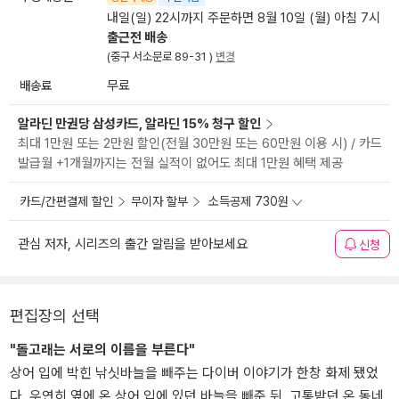
내일(일) 22시까지 주문하면 8월 10일 (월) 아침 7시
출근전 배송
(중구 서소문로 89-31 )
변경
배송료
무료
알라딘 만권당 삼성카드, 알라딘 15% 청구 할인
최대 1만원 또는 2만원 할인(전월 30만원 또는 60만원 이용 시) / 카드
발급월 +1개월까지는 전월 실적이 없어도 최대 1만원 혜택 제공
카드/간편결제 할인
무이자 할부
소득공제 730원
관심 저자, 시리즈의 출간 알림을 받아보세요
신청
편집장의 선택
"돌고래는 서로의 이름을 부른다"
상어 입에 박힌 낚싯바늘을 빼주는 다이버 이야기가 한창 화제 됐었
다. 우연히 옆에 온 상어 입에 있던 바늘을 빼준 뒤, 고통받던 온 동네