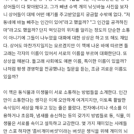
상어들이 다 찾아왔다고. 그가 빼낸 수백 개의 낚싯바늘 사진을 보자
니 상어들이 대체 어떤 얘기를 주고받았을지 궁금할 수밖에 없다. "저
동네에 바늘 빼주는 인간이 있어"라고 했을까? "그 인간을 공격하진
마"라고도 했을까? 단지 먹잇감의 위치를 알리는 정도의 단순한 소통
이 아니기에 그들이 나누었을 대화에 대한 상상은 하고 또 해도 재밌
다. 상어도 마찬가지일지는 모르겠지만 이 책에 나온 바에 따르면 돌
고래는 각자의 이름이 있어서 서로의 이름을 부르며 대화한단다. 또
상상을 해본다. 돌고래 사회에도 예쁜 이름, 특이한 이름이 있을까?
나처럼 평생 경영학을 전공했냐는 질문을 듣는, 조금 괴로운 이름도
있을까?
이 책은 동식물과 미생물이 서로 소통하는 방법들을 소개한다. 인간
만이 소통한다는 생각은 이제 오만하게 여겨지지만, 이토록 활발한
속삭임이 세상을 채우고 있는 줄은 몰랐다. 전자에너지나 색소를 이
용하거나 초음파, 냄새를 송신하는 등의 갖가지 방법들로 동, 식물, 미
생물은 서로를 속이고 설득하고 교감한다. 몇 가지 재미있는 사례들
만 스포 하자면 '좀비개미버섯'이라는 버섯은 생식을 위해 개미의 뇌