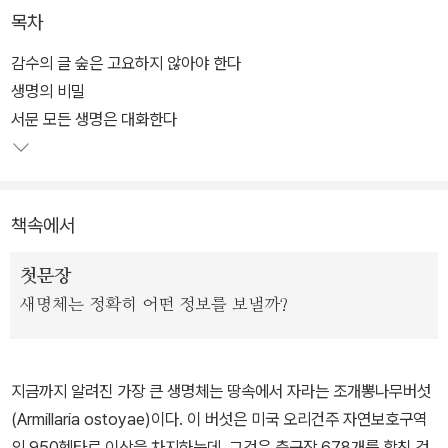
인간보다 훨씬 뛰어나다.
목차
생명체는 기본적으로 색과 형태 및 움직임 같은 시각적 정보를 의사
감수의 글 숲은 고요하지 않아야 한다
소통을 위해 이용하지만, 인간이 아닌 생명체 중 카멜레온이나 오징
생명의 비밀
어 같은 친구들이 아닌 이상 대체로 시각적 정보로 신호를 보낼 수 없
서문 모든 생명은 대화한다
다. 그러므로 생명체는 매우 다채로운, 자신들만의 방식으로 의사소
통을 할 수밖에 없게 된다. 전자에너지나 색소를 이용하기도 하고, 냄
새로 화학정보를 송신하기도 하면서 말이다.
책속에서
독일의 여성 행동생물학자 마들렌 치게는 이 책에서 바이오커뮤니케
첫문장
이션(Biocommunication)에 대해 이야기한다. 그리스어에서 유래
새명체는 정확히 어떤 정보를 보낼까?
한 바이오는 ‘생명’을 뜻하고, 라틴어에서 유래한 커뮤니케이션은 ‘메
시지’를 의미한다. 간단히 말해 바이오커뮤니케이션은 ‘생명체들 사
이의 활발한 정보 전달’이다.
지금까지 알려진 가장 큰 생명체는 땅속에서 자라는 조개뽕나무버섯
(Armillaria ostoyae)이다. 이 버섯은 미국 오리건주 자연보호구역
이 책에서 우리는 체내수정을 해 알이 아닌 새끼를 낳는 대서양 몰리
의 950헥타르 이상을 차지하는데, 그것은 축구장 678개를 합친 것