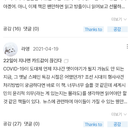
한 책 3권을 연달아 보는 중이다. 세속주의자로서의 정체성을 조금
도 할 것입니다.2제 아이랑 투게더더 재미있게 읽을 당신에게 보내는
시작할 수 있었지? 생각하다가 문득 깨달은 게.2018년 즈음에 나는
야겠어. 아니, 이제 책은 왠만하면 읽고 방출이니 읽어보고 선물하면
더 분명히 하기 위한 독서다. 첫 번째는 알랭드 보통의 『무신론자를
콘텐츠, 2제 아이랑 투게더입니다.이 책은 따로 추천드릴 만한 콘텐
불현듯 마라톤을 해보고 싶었고, 망설이다가 동호회에 가입을 했
되는건가? 아무튼.조금 가볍게 기대를 했는데 지금 살짝 훑어보니 더
위한 종교』다. 거의 7~8년 전에 사놓고 읽지 않았던 책인데 읽고 보
츠가 없습니다. 대신, 동식물도감같은 이 책에서 나오는 여러 생물들
더보기
다. 엉망진창이지만 어쨌든 달리기 연습을 하다가 마라톤에 참가했
재미있다. - 그런데 예상치못한 질문들이 많다. 왜 핵폭탄은 터지면
니 보통과 내 문제의식 중 유사한 부분이 많아 놀랐다. 보통은 이렇게
의 행동 양식을 보시면서, ‘와 얘는 참 재미있게 사네’ ‘얘는 참 흥미롭
공감 (
16
)
댓글 (0)
다. 기록은 당연히 완주한 게 신통방통한 수준이었는데... 문득 떠오른
버섯모양일까, 라니. 달이 변하는 건 당연하게 생각하면서 말이다. 또
말한다.'우리가 한편으로는 계속해서 철저한 무신론자로 남아 있으면
네’라는 생각이 드는 종이 있다면 그 종이나 동물의 이름을 구글이나
것이다. 아, 이 정도면 나도 이제 어느 정도 경력에 맞는 커리어패스를
아무튼. '모든 모양이넨 원리가 이유가 재미가 있다'고 한다. 책을 읽
서도, 또 한편으로는 종교가 유용하고, 흥미롭고, 위안이 된다는 사실
네이버에서 검색해보시면 어떨까요. 그렇게 동물들에 대한 지식을 하
이루었다고 말할 수 있겠구나 생각을 처음 했었던 시점이 그 때였다
고난 후 주위를 둘러보면 세상을 보는 눈이 창의적으로 바뀌고 과학
라영
2021-04-19
메뉴
을 때때로 발견할 수 있다는 것이 바로 이 책의 전제이다. 또한 종교의
나하나 쌓아나가는 것도 재미있는 일이 아닐지요.
는 게. 그 때부터 삶이 조금씩 나아졌던 것은, 그 때 운동을 시작했기
의 원리를 저절로 깨닫게 되고 가만히 앉아있어도 세상이 재미있게
관념과 실천 가운데 일부를 세속적인 영역으로 가져올 수 있는 가능
22일이 지나면 카드값이 끊긴다
때문이 아니라 비로소 내가 처음으로 내 성취를 긍정할 수 있었기 때
보일꺼라나. 백만배까지는 아니더라도 무척 공감하게 된다. 페어플
성 역시 분명히 흥미롭다는 것이다.' 보통의 이 말에 전적으로 동의한
COVID-19이 도대체 언제 지나간 옛이야기가 될지 가늠도 안 되는
문이라는 생각이 들었다. 다른 사람에게는 어떨지 모르겠지만 내게
레이프로젝트. 가사노동을 적은 카드 100장을 만들어 부부가 함께
다. 종교는 사람이 만들어낸 것이지만, 그것은 필요에 의한 것이고, 그
지금, 그 옛날 스페인 독감 시절은 어땠던가? 조선 시대의 형사사건
운동을 한다는 건 30년 넘는 시간동안 계속해서 주입받아온 수치심
나눠 가진 다음 실행에 옮기는 방식. '언제 치약 떨어지는 것을 본 적
것을 필요로 하는 인간의 결핍 문제는 여전히 존재한다. 종교를 사리
처리방법이 궁금하다면 바로 이 책. 너무너무 슬플 것 같은데 세계시
을 처음으로 이겨본 거였다. 처음으로 운동이 내 삶에 그렇게 들어왔
이 있는가? 그걸 신경 쓴적은 있는가?'라는 물음보다 내게 현실적으
를 채우기 위한 도구로 사용하는 사람을 별로 좋지 않게 보고 있지만,
민의 윤리적 의무(라는 게 있는지는 몰라도)를 생각하면 읽어야만 할
고, 우당탕탕 허둥지둥 형편없이 낮은 기록으로 자신의 몸을 알아가
로 다가오는 것은 분리수거함을 비운적이 있는가, 이다. 한동안 어머
종교 그 자체는 그렇지 않다. 종교에는 흥미로운 개념과 사유, 도구로
것 같은 책들이 있다. 뉴스에 관련하여 아이들이 가질 수 있는 웬만한
면서 함께 살고 있다. 그런데, 이렇게 뒤늦게 받아들인 게 아니라 운동
니가 병원에 계신동안 음식물 쓰레기를 어떻게 해야하나 고민하다가
가득하다. 이런 것들을 어떻게 세속적인 방식으로 전유할 수 있을까.
궁금증은 다 망라한 듯하다. 근데 막상 읽어보라고 하면 참 안 읽는다.
이 항상 삶에 같이 있던 사람은 대체 어떤 느낌일까? 도무지 상상이
출근할때 싸들고 나와서 버리기도 하고 냉동고에 모아뒀다가 저녁시
더보기
보통은 '공동체, 친절, 교육, 자애, 비관주의, 관점, 미술, 건축, 제도'의
엄마가 읽어줘 내지는 줄여서 설명해줘, 그러지. 에라이 이 게으른 것
잘 안된다. [대혼란의 시대]기후 위기에 관심사가 생겨서 담았고, 관
간에 한꺼번에 버리기도했고... 가사노동은 결코 쉬운 일이 아니다. 쓰
공감 (
27
)
댓글 (0)
측면에서 종교에서 건져낼 만한 도구를 언급한다. 두 번째는 로널드
들아... 뉴베리 수상작 고만 읽어야지 생각하면서도 매번 발표되면 그
련해서 구입한 책이 [지구를 위한다는 착각]이다. 기후 위기는 거시적
레기 버리기, 하나에만도 수만가지 일이 파생되니까. 폰이 계속 울려