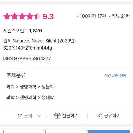
9.3
100자평 17편
리뷰 21편
세일즈포인트
1,826
원제 Nature is Never Silent (2020년)
320쪽
140*210mm
444g
ISBN 9788965964377
주제분류
신간알림 신청
과학
>
생명과학
>
생물학
과학
>
생명과학
>
생태학
선물하기
공유하기