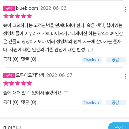
성장을 위해 이 화학 물질을 생산한다. 송이버섯은 나무파트너에게
bluebloom
2022-06-06
세포성장을 ‘설득’하고자 할 때마다 인돌-3-아세트산을 방출한다. 식
메뉴
물세포가 많을수록 버섯 역시 공생파트너와 더 촘촘하게 연결하여 양
숲이 고요하다는 고정관념을 던져버려야 한다. 숲은 생명, 살아있는
분을 더 많이 섭취할 수 있기 때문이다. - <맛보기로 조금만!> 중에서
생명체들이 어우러져 서로 바이오커뮤니케이션 하는 장소이며 인간
생물의 의사소통에 관한 습성을 살펴볼 때 거미는 일류 강도라 할 수
은 만물의 영장이기보다 여러 생명체와 함께 지구에 살아가는 존재
있고, 뉴질랜드에 사는 반딧불이는 먹잇감을 잡기 위해 가짜 불빛 신
다. 자연에 대한 인간의 기존 관념에 대한 반성.
호를 보내기도 한다. 고래가 초음파를 이용해 의사소통을 한다는 건
공감 (
0
)
댓글 (0)
잘 알려진 사실이다. 하지만 범고래 중에서 물개나 바다사자, 돌고래
같은 사냥감을 선호하는 무리와 연어를 좋아하는 무리들은 서로 다른
드루이드지망생
2022-06-07
소통 유형을 보인다. 돌고래나 바다사자 같은 먹잇감들은 수킬로미터
메뉴
밖에서 범고래의 외침을 들을 수 있다. 때문에 이런 먹이를 원하는 범
고래들은 가능한 침묵한 채 헤엄쳐 접근해온다. 청력이 좋지 않은 연
숲에 대해 알 수 있어서 좋았어요
어들을 사냥할 때와는 확연히 다른 소통의 기술이다. 생명체가 사회
공감 (
0
)
댓글 (0)
에서 함께 생존해 나가는 것은 결코 만만한 일이 아니다. 다양한 생명
체가 마주치거나 심지어 한 공간에서 공유 생활을 하는 경우라면 충
돌이 일어나기 마련이다. 동물들에게는 이것이 곧 먹이나 짝짓기 상
쓰기
마이리뷰