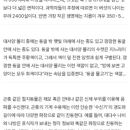
(물고기)에서부터 자신을 노리는 천적을 속이기 위한 암호를 발신하
보다 더 넓은 면적이다. 과학자들의 추정에 따르면 이 버섯의 나이는
는 지빠귀, 특정 주파수에 반응해 방향을 바꾸는 옥수수 뿌리, 공중변
무려 2400살이다. 반면 가장 작은 생명체는 지름이 겨우 350~500
소를 이용해 정보를 공유하는 토끼, 눈 대신 세포를 이용해 시각정보
나노미터인 나노아케움 이퀴탄스(Nanoarchaeum equitans)라는
를 받아들이는 플라나리아까지, 기상천외한 생물들의, 더 기상천외한
고세균이다. 라틴어 이름을 번역하면 대략 ‘말 타는 원시 난쟁이’라는
소통의 기술을 만나게 된다.
뜻이다. 그냥 장난으로 지어진 이름이 아니다. 이 원시 난쟁이는 정말
대서양 몰리 중에는 동굴 밖 햇빛 아래에 사는 종도 있고 깜깜한 동굴
로 ‘이그니콕쿠스 호스피탈리스(Ignicoccus hospitalis)’라는 단세
안에 사는 종도 있다. 동굴 밖에 사는 대서양 몰리의 수컷은 지느러미
포 생물의 ‘등’에 올라타 주변을 돌아다닌다. ‘주변을 돌아다닌다’는
가 독특한 주황색이고, 그래서 색이 덜 진한 암컷과 쉽게 구별된다. 깜
말이 나와서 덧붙이자면, 움직이는 능력은 생명의 또다른 특징이다.
깜한 동굴 안에 사는 대서양 몰리는 이런 색깔이 없고, “밤에 보면 고
언뜻 보기에 움직이지 않는 것 같은 버섯과 식물도 이런 특징을 지녔
양이는 모두 회색이다”라는 속담을 입증한다. ‘동굴 물고기’는 색깔이
다.
없을 뿐 아니라, 눈 역시 심하게 퇴화하여 그 기능이 매우 제한적이다.
- <모든 생명은 대화한다> 중에서
희끄무레한 색과 퇴화한 눈은 동굴 물고기를 지하 세계의 유령처럼
보이게 한다. 동굴 물고기는 자연이 얼마나 경제적인지 보여주는 인
곤충 같은 절지동물은 체모 혹은 안테나 같은 신체 부위를 이용해 음
상적인 예시이다. 자연은 불필요한 것을 애초에 생산하지 않거나 상
파를 수신한다. 곤충의 기계 수용체는 이런 단순한 ‘수신기’의 경도와
황에 맞게 축소한다. 의사소통에 ‘가시광선’ 채널을 어차피 사용할 수
길이에 따라 다양한 파장으로 같이 진동한다. 예를 들어, 대다수 나비
없다면, 굳이 눈을 만드는 데 시간과 에너지를 투자할 이유가 없지 않
와 나방은 포식자가 보내는 청각 정보와 똑같은 파장으로 진동하는