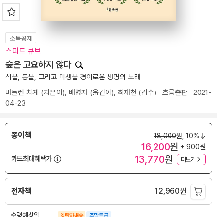
소득공제
스피드 큐브
숲은 고요하지 않다
식물, 동물, 그리고 미생물 경이로운 생명의 노래
마들렌 치게
(지은이),
배명자
(옮긴이),
최재천
(감수)
흐름출판
2021-
04-23
종이책
18,000
원,
10%
16,200
원
+ 900원
13,770
원
카드최대혜택가
더보기
전자책
12,960
원
수령예상일
양탄자배송
주말특급