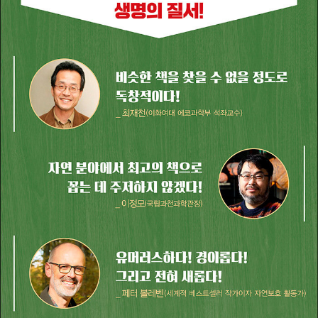
생태학회장, 국립생태원 초대원장, 유엔 생물다양성협약 의장 등을
지냈다. 1989년 미국곤충학회 젊은과학자상, 2000년 대한민국과학
문화상, 2002년 국제환경상, 2004년 올해의 여성운동상, 2023년
청암교육상, 2024년 후광학술상을 수상했다. 『다윈 지능』, 『양심』,
『생명이 있는 것은 다 아름답다』, 『과학자의 서재』를 비롯하여 수십
여 권의 책을 쓰고 번역했다. 저서 『개미제국의 발견』의 영문판을 존
스홉킨스 대학교 출판부에서 출간했으며, 아카데믹 출판사Academi
c Press에서 펴낸 『동물행동학 백과사전Encyclopedia of Animal
Behavior』의 총괄 편집장을 맡았다. 케임브리지 대학교 출판부에서
나온 곤충 진화 책 2권의 편집자로도 활동했다. 스승 에드워드 윌슨
의 책을 한국어로 번역한 『통섭』은 베스트셀러에 오르며 학계뿐 아니
라 한국 사회 전반에 걸쳐 경직된 경계 문화를 허무는 엄청난 변화를
일으켰다. 최근에는 찰스 다윈의 책을 연구하고 번역하는 다윈포럼을
이끌고 있다.