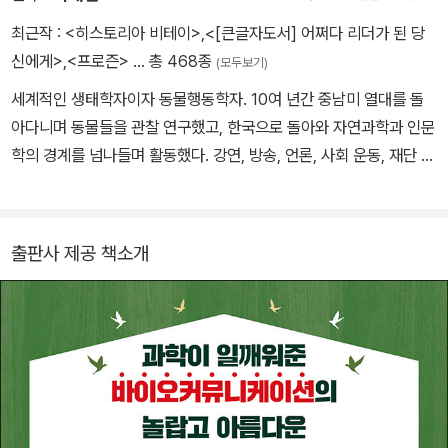
최근작 :
<히스토리아 비테이>
,
<[큰글자도서] 어쩌다 리더가 된 당
신에게>
,
<프로즌>
… 총 468종
(모두보기)
세계적인 생태학자이자 동물행동학자. 10여 년간 중남미 열대를 돌
아다니며 동물들을 관찰 연구했고, 한국으로 돌아와 자연과학과 인문
학의 경계를 넘나들며 활동했다. 강연, 방송, 언론, 사회 운동, 재단 활
동 등을 통해 대중에게 과학을 알리고 생명 사랑을 실천하는 데 앞장
서 왔다. 2013년 세계적인 동물학자 제인 구달 박사와 함께 생명다양
성재단을 설립했으며, 현재는 재단 이사장을 맡고 있다. 서울대학교
출판사 제공 책소개
에서 동물학을 전공하고, 미국 펜실베이니아 주립대학교에서 생태학
석사학위를, 하버드 대학교에서 생물학 박사학위를 받았다. 하버드
대학교 전임강사를 거쳐 미시건 대학교 교수로 재직했다. 1992~19
95년 미시건 소사이어티 오브 펠로우즈 프로그램Michigan Societ
y of Fellows의 주니어 펠로우Junior Fellow에 선정되었으며, 7개
의 국제 학술지 편집위원을 역임했다. 서울대학교 생명과학부 교수,
이화여자대학교 에코과학부 석좌교수, 환경운동연합 공동대표, 한국