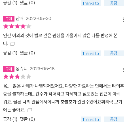
공감 (
1
)
댓글 (0)
한 반응으로 ‘트리코시스트(Trichocyst)’라는 화살을 쏜다. 만약 짚
신벌레가 공격자를 너무 늦게 발견하여 이미 맞닥뜨린 상황이라면,
참매
2022-05-30
유턴과 후퇴를 위해 이 화살을 발사한다. 이런 탈출 전략은 짚신벌레
메뉴
에게 시간을 벌어준다. - <먹고 먹히다> 중에서 생존이 위협당하는
상황에서 동물은 싸우거나 도망가거나 혹은 죽은 척이라도 할 수 있
인간 이외의 것에 별로 깊은 관심을 기울이지 않은 나를 반성해 본
지만, 식물은 정착성이라는 특성 때문에 오직 싸움만을 선택할 수 있
다.
다. 그래서 식물은 가시나 독 혹은 화학적 신호를 사용해 포식자로부
공감 (
1
)
댓글 (0)
터 자신을 지키는 방법을 알고 있는 것이다. 또한 식물은 인간의 눈을
피해 땅속으로 뿌리를 내려 다른 식물들과 대화를 나누기도 한다. 이
몽슈니
2023-05-18
메뉴
때 발산하는 화학 물질의 종류만 해도 무려 100가지 이상이다. 그러
나 그들의 대화가 언제나 평화적인 것만은 아니다. 비늘송이버섯은
음.... 많은 사례가 나열되어있어요. 다양한 자료라는 면에서는 타의추
바이오커뮤니케이션 관점에서 특히 흥미로운 균근 버섯인데, 이 버섯
종을 불허하는데...건수가 작더라고 자세하고 심도있는 접근이 아쉬
은 숙주식물의 언어를 정확히 사용한다. 비늘송이버섯은 혼합림과 침
워요. 물론 나의 관점에서이니까 호불호가 갈릴수있어요휘리릭 보기
엽수림에서 나무들과 공생관계를 맺는데, 가문비나무도 그중 하나다.
에는 좋아요.
예나대학의 미생물학자들은, 이 버섯이 ‘인돌-3-아세트산’이라는 화
공감 (
1
)
댓글 (0)
학 물질을 나무와 똑같이 생산한다는 것을 알아냈다. 식물 역시 세포