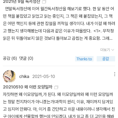
2021년 9월 독서정산
바꿔놓은 도시환경 속에서 일어나는 동식물들의 의사소통입니다. 동
상 관련한 책들이 없나 밀리의 서재를 뒤지고 있고. 가드닝에서 자연
연말독서정산에 이어 월간독서정산을 해보기로 했다. 한 달 동안 어
물들이 의사소통하다는 것은 많이 보고 익숙해서 알 만한데, 식물과
으로, 그리고 기후위기까지 관심사가 조금씩 이동 중. [인생은 왜 50
떤 책을 붙잡았고 읽었고 읽는 중인지, 그 책은 왜 붙잡았는지, 그 책
단세포들의 의사소통이라니, 가능하긴 한 걸까요?이 책에는 다양한
부터 반등하는가]돌돌콩님 유튜브에서 본 책이다. 지금 아직 초반부
은 어떤 책인지 등에 관한 잡설을 끼적일 생각이다. 내가 이걸 왜 하려
생물들이 각자의 방식으로 의사소통하는 사례가 정말 다양하게 등장
만 읽었는데 서두부터가 강렬하게 주의를 끈다. 인간의 인생을 표현
고 했는지 생각해봤는데 다음과 같은 이유가 떠올랐다. <1>. 무작정
합니다. 처음 들어보지만 신기한 동식물 종들이 한 두 페이지에 한 개
한 4장의 그림으로 시작하면서. 표면적으로는 이룰 것을 다 이루고
읽은 뒤 뒤돌아보지 않은 것보다 돌아보고 곱씹는 게 중요함. 그래야
씩 계속 나와요. 도덕적으로 꼭 온당한 일만 있지는 않습니다. 먹기 위
안정기에 들어서야 할 40대에 이르러 왜 불안과 초조감, 자괴감에 시
머리에 더 잘 남음. 더 잘 써먹을 수도 있고. <2>. 한 달을 돌아보며
해서, 먹히지 않기 위해서, 생존과 번식이라는 행동 원칙에 따라서 서
달리고, 상황이 아무 것도 바뀌지 않았는데도 50대에 이르면 거짓말
더보기
지난 독서생활을 반성할 수 있음. 너무 적게 읽은 것 같다, 지나치게
로를 속고 속이는 일은 거의 기본이고요, 꿀 따러 온 벌레에게 꽃가루
같이 그 불안감이 사라지는지에 대해 통계학적으로 제시를 한 다음....
공감 (
6
)
댓글 (0)
욕심을 부렸다, 읽다가 도중에 관둔 책이 많다 등. 이런 피드백은 독서
를 몰래 묻혀서 수정을 가능하게 하는 꽃이라든가, 개미를 좀비로 만
... 제시를 했다... 그리고... 여기까지 읽음. 이 다음이 궁금해!하지만
생활을 더 알차고 풍부하게 만듦. <3>. 순전히 기록을 위해. 뭔가 남
들어 씨를 뿌리는 버섯도 나오고요. 이쯤 되면 좀 살벌하다는 생각도
지금은 남성됨과 정치를 먼저 읽고... [아무것도 하지 않는 법]이건
기고 싶은 욕망. <4>. 한 분야의 책만 읽을 수는 없지만, 그래도 약
듭니다.이런 ‘의사소통’이 분단위 초단위 혹은 그보다 더 짧은 단위로
chika
2021-05-10
메뉴
'요즘 애들' 읽다가 담았다. 이거 아직 안 읽었는데 읽어봐야 할 거 같
간의 독서 흐름이랄까 독서 계획을 유지하는 생활을 지속하고자. <5
일어나는 자연은, 당연히 한시도 조용할 날이 없습니다. 그러니 우리
아. ]초인적 힘의 비밀 : 여성 운동 초월]하이드 님의 추천으로 장바구
20210510 왜 이런 모양일까
>. 연말의 독서정산을 조금 더 쉽게 하고자. 앞으로 이 초심을 꾸준히
가 숲을 고요하다 느끼는 건, 의사소통이 없기 때문이 아니라 우리가
니에 담음. 앨리스 벡델의 그래픽 노블이고, 운동을 좋아하는 저자가
자칫하면 왜 이모양일까,가 된다. 왜 이모양일까와 왜 이런 모양일까
기억 및 구체화하며 월마다 독서정산을 해서 올려보고 싶다. 일단, 9
감지하지 못하기 때문 아닐까요? 또, 반대로 숲이 고요한 건 그만큼
계속해서 운동을 해온 이야기가 개인사, 현대사와 맞물려 펼쳐지는
는 정말 천지차이가 아니겠는가!과학의 원리, 이유, 재미까지 담겨있
월에 붙잡았다 놓았거나, 읽었거나, 읽고 있는 중인 책들은 다음과 같
우리가 인간이라는 종이 되는 과정에서 쓸모없는 자연의 변화는 배제
이야기인 것 같다. 최근 들어서야 비로소 운동에 대해서 진지하게 대
고 심지어 만화다. 아, 이거 좀 간단하고 쉬운 내용이려니 생각해서 친
다.1. 내재적인 삶에 관하여(1) 신 없이 사는 삶 : 무신론자를 주제로
하고 필요한 자료만 정보로서 해석할 수 있도록 진화했다는 증거이기
하기 시작한지라 아주 흥미롭다.얼마 전에, 내가 어떻게 운동을 하기
구 아이에게 선물할까 했는데 안되겠다. 내가 읽고 좀 더 고민을 해봐