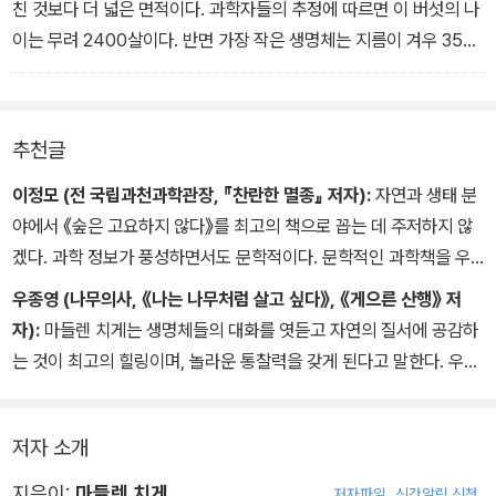
친 것보다 더 넓은 면적이다. 과학자들의 추정에 따르면 이 버섯의 나
이는 무려 2400살이다. 반면 가장 작은 생명체는 지름이 겨우 350
~500나노미터인 나노아케움 이퀴탄스(Nanoarchaeum equitan
s)라는 고세균이다. 라틴어 이름을 번역하면 대략 ‘말 타는 원시 난쟁
이‘라는 뜻이다.
추천글
이정모 (전 국립과천과학관장, 『찬란한 멸종』 저자):
자연과 생태 분
야에서 《숲은 고요하지 않다》를 최고의 책으로 꼽는 데 주저하지 않
겠다. 과학 정보가 풍성하면서도 문학적이다. 문학적인 과학책을 우
리말로 옮기는 게 결코 쉽지 않은 일이지만 번역마저 아름답고 정확
우종영 (나무의사, 《나는 나무처럼 살고 싶다》, 《게으른 산행》 저
하다. 판타 레이!
자):
마들렌 치게는 생명체들의 대화를 엿듣고 자연의 질서에 공감하
는 것이 최고의 힐링이며, 놀라운 통찰력을 갖게 된다고 말한다. 우리
도 자연의 일부이기에 나무와 새, 곤충, 물고기들의 속삭임을 알아듣
기를 원한다면, 이 책을 들고 숲으로 가야 한다.
저자 소개
지은이:
마들렌 치게
저자파일
신간알림 신청