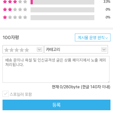
3.3%
이션은 ‘메시지’를 의미한다. 간단히 말해 바이오커뮤니케이션은 ‘생
명체들 사이의 활발한 정보 전달’이다. 의사소통이 필요한 건 인간 역
0%
시 예외는 아니다. 인간은 언제나 그 수를 헤아리기 힘들 정도로 많은
0%
환경 정보를 감지하고 받아들인다. 하지만 같은 언어를 구사한다고
하더라도 상대에 따라 전혀 다른 의미로 받아들일 수 있고, 그렇게 되
100자평
게시물 운영 원칙
면 그에 대한 반응도 전혀 달라진다. 그런 측면에서 본다면 인간의 언
어는 정확하다고 볼 수 없다. 자연의 생물들이 나누는 대화법에 비하
카테고리
면 말이다. 때문에 인간은 종종 일상에서 정보 교환의 한계를 느낀다.
이에 대해 마들렌 치게는 말한다. 이 책에 등장하는 생물들의 소통에
관한 비밀이 그걸 해결할 열쇠가 될 거라고. 이 책에서 우리는 체내수
정을 해 알이 아닌 새끼를 낳는 대서양 몰리(물고기)에서부터 자신을
노리는 천적을 속이기 위한 암호를 발신하는 지빠귀, 특정 주파수에
현재
0
/280byte (한글 140자 이내)
반응해 방향을 바꾸는 옥수수 뿌리, 공중변소를 이용해 정보를 공유
하는 토끼, 눈 대신 세포를 이용해 시각정보를 받아들이는 플라나리
스포일러 포함
아까지, 기상천외한 생물들의, 더 기상천외한 소통의 기술을 만나게
등록
된다. 단세포 생물부터 균류, 식물, 동물에 이르기까지 고요한 숲 속에