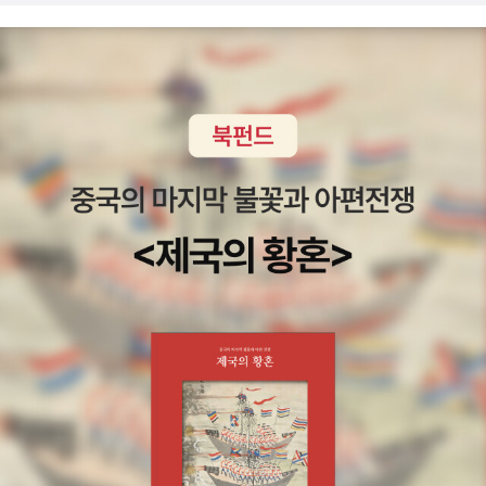
런지 이런 걸 또 해명할 필요가 있나 싶은 게 많다. 예를 들자면, 신을
있어서. -_-... 관심사도 유전되는지는 몰랐다! 오오오오오오 이 책은
아...미세 세계의 이야기 너무 기대된다. 살림비용과 알고 싶지 않은
믿지 않으면 도덕적인 사람이 될 수 없는지, 종교에서 멀어지면 좋은
당장 사야죠! 할말하않... 보그체가 뿌리내리는 게 너-무 싫다면, 우리
것들 세트로 장바구니에 담기 무섭게 사버렸기 때문에 언급할 새도
사회에서도 멀어지는지와 같은 질문. 앞서 말했던 것처럼 애초에 세
말이 그래도 끝끝내 살아남길 바란다면 응당 최종규 선생님을(특히
없었네, 벌써 책장에 슬쩍 꽂혀있는데 아직 펼쳐보지도 못했다. 책욕
속적이면서도 꽤 괜찮은 공동체를 꾸려나갔던 조선이라는 나라도 있
책을 사는 일로) 응원해야 한다고 개인적으로는 생각... 생활밀착형
심 너무 많아... 열심히 읽어야지.
었고, 세속적인 경향이 강한 동북아시아를 생각해보면 그냥 경험적으
개론서. 나 어릴 때 이런 책들 좀 나왔으면 좀 좋아???!! 혹시 대파값
로 굳이 입증하지 않아도 괜찮을 만한 질문들이란 생각이 들었기 때
이 너무 비싸다고 파뿌리를 물에 담궈 본 적이 있으신가요... 사실 저
문이었다. 하지만 한국도 생각보다 종교인의 비율이 높은 나라니 이
도 그래요. ㅎㅎㅎ 일하는 엄마들의 목소리가 여기 있다. 그들은 일과
런 질문에 대한 사회학자의 대답도 한 번 들어볼 필요가 있으려나.(2)
육아의 길을 어떻게 동시에 걷고 있을까. 구제불능의 사회가 조금이
과학에서 사는 법을 배우기 : 『장회익의 자연철학 강의』를 중점적으
라도 나아지는 방향으로 가려면 시민들이 조금쯤은 '초짜 사회학도'의
로 읽어나가면서 인간이 어디에서 왔고, 인간이 사는 세계는 어떤 곳
시선을 가져야 하지 않을까 가끔 공상한다. 공상으로만 끝나지 않았
이며, 인간은 무엇이고, 인간은 어떻게 사는 게 좋을지에 대한 답을 과
으면 좋겠지만. 좀, 바뀌었으면 좋겠다. 이렇게 말하지 말고, 이젠 바
학에 기초에 탐구해보고 싶다. 9월엔 『장회익의 자연철학 강의』
꾸자. 지금은 어디서든 통찰을 얻을수만 있다면 닥치는대로 읽고 듣
와 『과학과 메타과학』의 서문만 읽었다. 두 책의 문제의식은 결국 현
고, 그래야 되는 시기가 아닐까... 무엇보다 기획자들은 남들보다 한
재 지나치게 전문화되고 분화된 자연과학이 중요한 무언가를 놓치고
발 앞서서 내다보는 사람들이다. 린다 수 박. 이 분의 책은 모든 아이
있다는 것이다. 그것은 바로 앞에서 언급한 윤리적인 질문, 우리는 어
들이 다 읽었으면 좋겠지만, 안타깝게도 극히 일부의 어린이들들 제
디에서 왔고 누구이며, 우리가 사는 세계는 어떤 곳인지, 우리는 어떻
외하곤 이 작가의 책들을 읽어낼 수 있는 지구력이 있는 아이들은 거