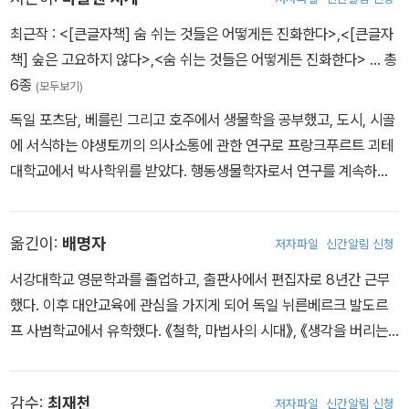
최근작 :
<[큰글자책] 숨 쉬는 것들은 어떻게든 진화한다>
,
<[큰글자
책] 숲은 고요하지 않다>
,
<숨 쉬는 것들은 어떻게든 진화한다>
… 총
6종
(모두보기)
독일 포츠담, 베를린 그리고 호주에서 생물학을 공부했고, 도시, 시골
에 서식하는 야생토끼의 의사소통에 관한 연구로 프랑크푸르트 괴테
대학교에서 박사학위를 받았다. 행동생물학자로서 연구를 계속하며
다양한 연령대의 대중에게 자연과학에 대한 흥미를 불러일으키는 것
을 목표로 여러 강연, 저술 활동을 하고 있다. 지은 책으로 『숲은 고요
옮긴이:
배명자
저자파일
신간알림 신청
하지 않다』가 있다. 홈페이지 www.madlenziege.com
서강대학교 영문학과를 졸업하고, 출판사에서 편집자로 8년간 근무
했다. 이후 대안교육에 관심을 가지게 되어 독일 뉘른베르크 발도르
프 사범학교에서 유학했다. 《철학, 마법사의 시대》, 《생각을 버리는
심리학》, 《엄마, 조금만 천천히 늙어줄래?》, 《내 안에서 행복을 만드
는 것들》, 《내가 죽어야 하는 밤》, 《부자들의 생각법》 등 여러 권의
감수:
최재천
저자파일
신간알림 신청
책을 우리말로 옮겼다.