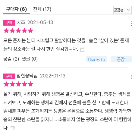
울려 퍼지는 자연의 오케스트라! 단세포 생물부터 동물에 이르기까지
구매자 (6)
전체 (17)
모든 생명체는 정보를 받아들일 수 있는 수용체를 갖추고 있다. 이 수
용체를 이용해 서식지 주변의 환경 정보를 감지하고 다른 생명체와
치즈
2021-05-13
메뉴
정보를 교환하기도 한다. 빛에 민감한 눈과 같은 감각세포를 이용해
전기적 에너지를 포착하기도 하며, 귀로는 음향 정보를 얻고, 후각세
모든 존재는 본디 시끄럽고 활발하다는 것을.. 숲은 ‘살아 있는‘ 존재
포는 냄새로부터 정보를 얻는다. 지구상의 어디에서든 그리고 어떤
들의 장소라는 걸 다시 한번 실감합니다.
가혹한 조건에서든 생명체가 살고 있다. 스스로 광합성을 할 수 없는
공감 (
2
)
댓글 (0)
녹조류 같은 단세포 생물은 양분을 공급받기 위해서 타 생물체에 의
존하지 않을 수 없다. 그래서 도청을 하는 등 스파이 같은 행동을 하기
참한꽁딱심
2022-01-13
도 한다. 짚신벌레 같은 단세포 생물은 수많은 생명체의 식단에서 가
메뉴
장 위에 있다. 그러나 그들 역시 앉은 자리에서 순순히 잡아먹히지 않
살기 위해, 사랑하기 위해 생명은 발신하고, 수신한다. 춤추는 생체를
기 위해 전략을 마련해두었다. 짚신벌레의 천적은 자기도 모르게 ‘살
지켜보고, 노래하는 생체의 곁에서 선율에 몸을 싣고 함께 노래한다.
해 의도’를 들키고 만다. 그들이 화학 정보를 전송하기 때문이다. 짚신
냄새를 피우든 뜨거워지든 생명은 온몸으로 소통한다. 생명력 가득한
벌레의 표면에는 천적의 화학정보를 감지하는 수용체가 있다. 그래서
숲의 찬란한 소란을 읽자니... 소통하지 않는 광장의 소란이 더 캄캄하
이 단세포 생물은 천적의 냄새 분자가 수용체에 닿자마자 즉시 반응
다
할 수 있다. 짚신벌레는 예를 들어 코벌레의 등장을 감지하면 그에 대