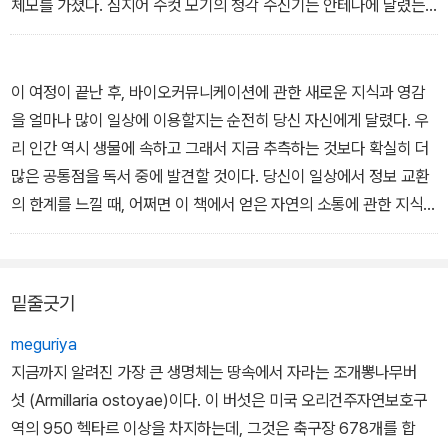
겠나? 집에 전화선이 없다면, 비싼 전화기가 무슨 소용이겠는가?
체모를 가졌다. 심지어 수컷 모기의 청각 수신기는 안테나에 달렸는
- <생명은 수신중>에서
데, 이것은 오로지 암컷의 비행으로 생긴 진동에만 반응한다!
귀뚜라미와 여치는 청각 면에서 다른 여러 곤충보다 그들의 다리 길
이만큼 뛰어나다. 이른바 ‘고막기관’이 그들의 앞다리에 있기 때문이
이 여정이 끝난 후, 바이오커뮤니케이션에 관한 새로운 지식과 영감
다. 이 고막기관은 막으로 덮인 일종의 공기주머니인데, 이 막은 우리
을 얼마나 많이 일상에 이용할지는 순전히 당신 자신에게 달렸다. 우
의 고막과 같은 기능을 하고 외부매체의 압력 변화에 공명한다.
리 인간 역시 생물에 속하고 그래서 지금 추측하는 것보다 확실히 더
- <생명은 수신중>에서
많은 공통점을 독서 중에 발견할 것이다. 당신이 일상에서 정보 교환
의 한계를 느낄 때, 어쩌면 이 책에서 얻은 자연의 소통에 관한 지식이
도움이 될 것이다.
밑줄긋기
meguriya
지금까지 알려진 가장 큰 생명체는 땅속에서 자라는 조개뽕나무버
섯 (Armillaria ostoyae)이다. 이 버섯은 미국 오리건주자연보호구
역의 950 헥타르 이상을 차지하는데, 그것은 축구장 678개를 합