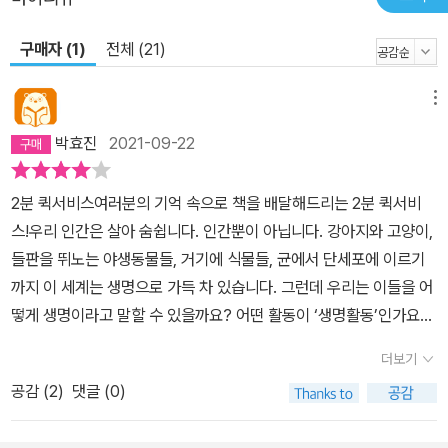
대를 둘러싼 싸움이다. 생명체 간의 의사소통이 성공적으로 이루어졌
다고 할 수 있으려면 정보가 이를 수신하는 생명체에게 정확히 도달
구매자 (1)
전체 (21)
되어야 하는데, 생명체 간의 정보망은 환경의 영향을 크게 받는다. 그
러므로 만약 환경 조건이 변하면 어떻게 될까? 생명체의 생존에 있어
메뉴
중요한 조건은 변화해 가는 환경에 적응하는 능력이며, 결국 그것은
박효진
2021-09-22
진화를 할 수 있는 능력이다. 과학이 일깨워준 새로운 바이오커뮤니
케이션의 세계. “살아 있는 모든 것은 정보를 주고받는다!” 점점 정확
2분 퀵서비스여러분의 기억 속으로 책을 배달해드리는 2분 퀵서비
해지는 과학 방법들 덕분에 인간은 과거에 알지 못했던 바이오커뮤니
스!우리 인간은 살아 숨쉽니다. 인간뿐이 아닙니다. 강아지와 고양이,
케이션 세계를 이제는 또렷이 볼 수 있게 되었다. 가령, 현대의 인간은
들판을 뛰노는 야생동물들, 거기에 식물들, 균에서 단세포에 이르기
오늘날 냄새 물질 정보를 받은 유기체의 반응을 세포 차원까지 추적
까지 이 세계는 생명으로 가득 차 있습니다. 그런데 우리는 이들을 어
할 수 있다. 18세기의 자연 과학자들은 (당시에) 버섯을 생명이 없는
떻게 생명이라고 말할 수 있을까요? 어떤 활동이 ‘생명활동’인가요?
광물로 분류했었다. 그러나 오늘날 우리는 버섯이 어떤 의사소통 능
이 책은 생명활동의 기본조건을 ‘의사소통’으로 제시합니다.여기서의
력을 가졌는지까지 안다! 유용한 의사소통에 관해 우리가 가장 많이
더보기
의사소통은 언어만을 얘기하는 것은 아닙니다. 자연에서 일어나는 갖
배울 수 있는 모범은 우리 주변에 사는 생명체들이다. 그들의 생존은
공감 (
2
)
댓글 (0)
가지 물리적 화학적 변화에 능동적으로 반응하는 것 모두가 의사소통
같은 공간에 사는 수많은 다른 생명체와 얼마나 성공적으로 의사소통
입니다. 우리가 서로와 하는, 동물들이 동물들과 또는 식물들과 하는
하며 조화롭게 사느냐에 달렸기 때문이다. 의사소통은 정보의 발신과