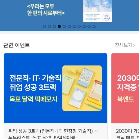
관련 이벤트
전체보기
취업 성공 3트랙(전문직· IT· 현장형 기술직) +
2030이 가
투두리스트, 목표 달력, 타임테이블...
크닉 매트.