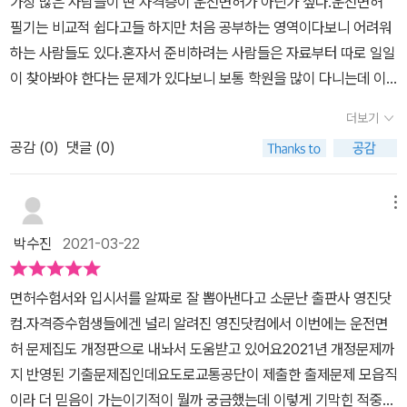
가장 많은 사람들이 딴 자격증이 운전면허가 아닌가 싶다.운전면허
즈의 콤팩트한 사이즈라 휴대하기 편하고 정답만 색칠되어 있어 한눈
필기는 비교적 쉽다고들 하지만 처음 공부하는 영역이다보니 어려워
에 쏙쏙 들어온다.첫 장을 펼쳐보면~~ 책 날개로 도로안내표지의
하는 사람들도 있다.혼자서 준비하려는 사람들은 자료부터 따로 일일
종류, 교통안전표지 일람표 가 그림으로 안내되어 있다. 이거 무척 마
이 찾아봐야 한다는 문제가 있다보니 보통 학원을 많이 다니는데 이
음에 드는 부분이다. 총 7PART로 구성된 이 책은 PART1에서 면
책을 보면 아마 학원에 안 다녀도 된다는 말이 나올 것 같다.도료고통
허 준비를 하도록 도와주고 PART2에서 도로교통법 사용 용어 익히
더보기
공단에서 나온 수많은 출제문제가 책에 실려있고 게다가 한 문제 한
기를 도와준다.면허취득절차가 어떻게 되는고 하니, 응시구비서류를
공감 (
0
)
댓글 (0)
문제 모두 해설까지 해놓았다.해설지와 학원 강사가 책 한권 안에 있
준비해두고 응시 전 교통안전교육을 받는다. 면허시험장 내 교통안
는 느낌을 준다.일단 필기를 혼자서 준비하는 사람들에게 이 책이 큰
전교육장에서 1시간 시청각 교육을 받아야 한다고 한다. 적성검사 혹
도움을 줄 수 있다.시험문제 내용뿐만 아니라 시험의 종류도 자세히
메뉴
은 신체검사에서 시력, 색맹, 청력, 신체상태를 점검받고 응시원서 접
나와있어서 나에게 필요한 자격증이 무엇일까 다시 한번 살펴볼 수
수, PC학과시험을 치르면 된다. 1종은 70점 이상 합격, 2종은 60점
박수진
2021-03-22
있도록 도와준다.요즘에는 교통수단이 다양해지고 또 여성들도 대형/
이상 합격이다. 기능시험, 도로주행시험을 거쳐 운전면허를 받으면
특수차 운전을 시도하는 경우가 늘어서 한번쯤 자격증 세부 구분을
끝!PART3부터 문제가 시작되는데 문장형은 다음과 같다.4지 택1,
면허수험서와 입시서를 알짜로 잘 뽑아낸다고 소문난 출판사 영진닷
훑어봐도 좋겠다.또 그 절차도 자세하게 소개하고 있으므로 혹시 내
혹은 택2의 문제들이다. 문제와 함께 해설이 되어 있어 한 번에 공부
컴.자격증수험생들에겐 널리 알려진 영진닷컴에서 이번에는 운전면
가 시험 준비 과정에서 깜빡한 부분은 없는지 재차 검토해보면 도움
를 끝낼 수 있다.사진형 문제 역시 4지 택1, 혹은 택2의 문제들이다.P
허 문제집도 개정판으로 내놔서 도움받고 있어요2021년 개정문제까
이 될 수 있다.시험 문제는 글로만 나와있는 형태, 사진과 문제가 같이
ART5는 일러스트형, PART6은 안전표지형, PART7은 동영상형이
지 반영된 기출문제집인데요도로교통공단이 제출한 출제문제 모읍직
나와있는 형태, 그림과 문제가 나와있는 형태로 나뉘는데 제일 처음
다. 동영상형 문제는 총 35문항의 영상이 제공된다.동영상 다운로드
이라 더 믿음이 가는이기적이 뭘까 궁금했는데 이렇게 기막힌 적중