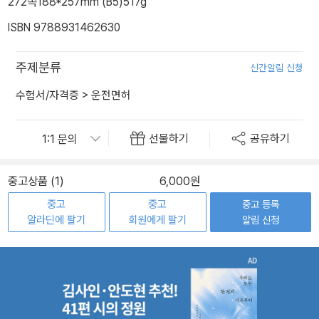
272쪽
188*257mm (B5)
517g
ISBN 9788931462630
주제분류
신간알림 신청
수험서/자격증
>
운전면허
선물하기
공유하기
중고상품 (1)
6,000원
중고
중고
중고 등록
알라딘에 팔기
회원에게 팔기
알림 신청