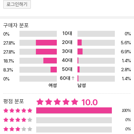
하실 수 있습니다. 또한 PC이용자는 이기적 홈페이지에서 다운로드
로그인하기
시청도 가능합니다. - 현명한 독자들을 위한 영진닷컴 수험생 여러분
들의 고충을 이기적 홈페이지의 [질문답변] 게시판에 작성해주세요.
구매자 분포
공부하다 안 풀리는 문제나 혼자 해결하지 못하는 문제는 언제든지
10대
0%
0%
영진닷컴이 도와드립니다.
20대
5.6%
27.8%
30대
6.9%
27.8%
40대
1.4%
18.1%
50대
2.8%
8.3%
60대
1.4%
0%
여성
남성
10.0
평점 분포
100%
0%
0%