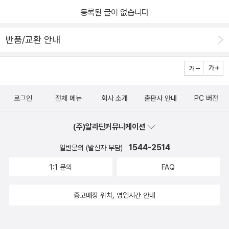
고 도로교통법 사용용어를 익혀준다도로, 차도, 차로, 자동차전용도
과 운전면허를 따기 위해 알아야 할 기본 상식이라면 파트 3부터는
등록된 글이 없습니다
로, 고속도로, 중앙선, 차선, 자전거도로와 자전거횡단도, 보도, 길가
본격적으로 시험에 출제되는 문제들을 만날 볼 수 있다. 파트 3에서
장자리구역, 횡단보도, 교차로, 안전지대, 신호기, 안전표지,차로 해당
출제되는 문제들은 도로교통공단이 제공한 문제로 정답에만 빨간색
반품/교환 안내
되는 것들등 숙지하고 있어야 문제를 푸는데 좀 더 눈에 익혀지기
으로 색칠이 되어 있어 보기 편했다. 운전면허를 취득하는 사람의 마
가 쉬워진다문장형, 사진형, 표지판형, 일러스트형, 동영상형이 있는
음가짐으로 옳은 것과 같은 기초적인 문제부터 조금 난이도가 있는
데 우선 문장형을 읽어준다마음에 드는 건 정답 부분이 색칠이 되
문제까지 다양한 문제가 수록되어 있었다. 또한 사진형, 일러스트형
어 있어서 눈에 확 띄어 문제를 풀고 머릿속에 담는데 편했다용어
문제, 동영상형 문제까지 수록되어 있어 책 한 권만 보아도 운전면허
로그인
전체 메뉴
회사 소개
출판사 안내
PC 버전
가 헷갈리는 것이나 무슨 용어인지 알 수 없는 건 중간중간 메모를 하
시험을 탄탄하게 준비할 수 있을 것 같다는 생각이 들었다.https://bl
거나 표시를 해둔다답에 색칠이 되어 있으니 따로 형광펜으로 표
og.naver.com/sook0986/222274897242 리뷰어스 클럽의 소
(주)알라딘커뮤니케이션
시 안하고 외우기 좋았다그리고 문제마다 해설이 있어서 무슨 말인거
개로 출판사로부터 책을 제공받아 주관적으로 작성한 글입니다.
지?하는 것들은 왜 답이 이건지! 알려주는게 한눈에 쏙쏙 들어온다4
1544-2514
일반문의 (발신자 부담)
지택1, 택2 의 문제를 풀고 학습하고 있는데 참, 낯선 용어들로 헷갈
1:1 문의
FAQ
리는 것들이 왜 이리 많은 건지...혼선을 줄이기 위해서 핵심적인 용어
와 내용들로 구성된듯 하다읽고, 풀고, 외우고운전면허 학과시험
중고매장 위치, 영업시간 안내
을 꼼꼼히 하기 위해 기출문제집을 풀고 또 풀어준다동영상형은 큐알
코드로 연결된 영진닷컴의 유튜브로 문제를 본다동영상으로 보고 책