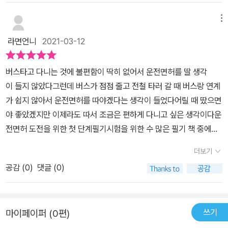
운전면허 꼼꼼히 준비하기의 CHAPTER2. 시험자격·결격·면제(p12
막히 면허한번 따볼까 마음 굳히게 해주는 좋은 교재를 만나 기쁘구
~13)에요.이 부분에는 면허를 취득하는 절차부터 시험을 볼 수 있는
메뉴
요아이가 대입 치르고 나면 바로 면허 딴다는데 집에 두면 큰 자극제
자격대상과 면허종별 구분 등을 알려주고 있어요.PART3. 문장형(p
가 되어줄듯 하네요본 서평은 네이버까페 리뷰어스를 통해 출판사로
라면언니
2021-03-12
26~)이에요.이 부분부터 본격적으로 시험에 출제되는 기출문제들을
부터 책을 제공받아 썼습니다
만나볼 수 있어요.정답만 쏙쏙 한눈에 들어오도록 빨간색으로 표시되
버스타고 다니는 것에 불편함이 딱히 없어서 운전면허를 딸 생각
어 있답니다.​ ' 2021 이기적 운전면허 문제은행 1,2종 공통'이라는 책
이 들지 않았다그런데 버스가 점점 줄고 전철 타러 갈 때 버스랑 연계
은 운전면허를 따는 데 필요해서 읽게 되었다. 운전면허를 딸 수 있는
가 쉽지 않아서 운전면허를 따야겠다는 생각이 들었다어릴 때 땄으면
나이가 된 지는 좀 지났지만 운전을 하게 될 것이라는 계획이 없었다.
야 좋았겠지만 이제라도 따서 조금은 편하게 다니고 싶은 생각이다운
그래서 운전면허가 굳이 필요하지 않다는 생각에 면허를 따지 않고
전면허 도전을 위한 첫 단계필기시험을 위한 수 많은 필기 책 중에내
있었다. 하지만 최근 들어 꼭 운전을 하지 않더라고 운전면허 하나쯤
가 가장 많이 접했던 자격증 책 출판사인 영진닷컴의2021 이기적 운
은 있으면 좋지 않을까라는 생각이 들어 이 수험서를 읽게 되었다. 운
더보기
전면허 문제은행 1종2종 공통이다책 첫장에 휴대하기 편하고 눈
전면허를 따게 될 것이라는 생각을 하고 있지 않아 아무것도 모르는
공감 (
0
)
댓글 (0)
에 확 띄는 도로안내표지판과 교통안전표지판이 양면에 있다버스타
상태에서 처음 책을 접한 것이다. 2021 이기적 운전면허 문제은행 1,
고 걸어다닐때 자주 접했던 표지판들이나운전면허를 따기 위해 202
2종 공통은 운전면허라는 것에 대해 아무것도 모르는 사람이 접하기
1 이기적 운전면허 문제은행 1종2종 공통을 접하지 않았다면 전혀 몰
에도 어려움이 없도록 쉽게 정리되어 있었다. 운전면허를 취득하는
쓰기
마이페이퍼 (0편)
랐던 이런것도 있었구나 싶은 표지판들이 있었다.표지판들을 익혀주
절차부터 설명해 주어 초심자가 보기에 너무 좋았다. 책의 파트1과 2