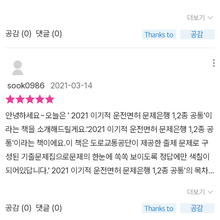
의 문장형은 빠르고 정확한 독해가 생명이다.사진이나 그림은 형태를
받아도 되고 간편한 QR코드를 스캔해서 봐도 된다.요즘에는 앱으로
률 , 이라고 하네요ㅎㅎ요즘 패턴인 동형상형 문제도 35문제의 영상
보고 상황을 재빨리 파악해야 한다.앞선 교통 관련 기초지식을 잘 익
더보기
학과시험 공부를 하기도 한다는데, 그래도 약간 옛날사람에 해당하는
을 제공한다고해요바뀌는 문제경향 맞춰 이리도 살뜰히 챙겨주는 운
혀놓아야 이러 부분에서 실수하지 않을 수 있다.운전면허는 비교적
나는 역시나 책이 편하다. 길고 큰 판형으로 시험지 넘기듯이 넘기는
공감 (
0
)
댓글 (0)
전면허 문제집이라니~~~맨 앞장에는 플랩북으로 교통안전표지판
난도가 낮기 때문에 실수하지 않는게 중요하다.실제 운전 과정에서도
책으로 공부했던 옛날에 비하면 지금은 너무나 간편해졌다. 학과시험
이 있어요.비슷해 보이는 교통안전표지판을 알아보기 한눈에 일목요
잠깐의 실수나 착오는 곧 사고로 이어지고 인명의 문제로까지 커질
을 쉽게 넘기고 나면 기능부터 도로주행까지도 한 번에 합격할 수 있
연하네요면허와 상관없이 합격된 이후로도 긴요한 것들만 모아모아
메뉴
수 있다.기초를 탄탄하게 하고 제대로 응용해야 된다.또 동영상형 문
기를.[2021 이기적 운전면허 문제은행 1,2종 공통] 부담없이 가볍게
손코팅으로라도 차량에 넣어두고 수시로 봄 아이들 교육에도 좋을
제는 현실 운전과 필기 중에서는 가장 가까울테니 더더욱 집중해서
sook0986
2021-03-14
공부할 수 있게 도와준 책이라 너무 고맙다.나도 곧 베스트 드라이버!!
듯 해요책의 차례는 크게 7가지운전면허 꼼꼼히 준비하기도로교통
잘 풀어보자.책에서는 모든 유형의 문제에 대해서 상세하게 해설하고
법 사용 용어 익히기문장형사진형일러스트형안전표지형동영상형워
있으니 친절한 가이드가 옆에 있다고 생각하고 계속 도움을 받으면
안녕하세요~오늘은 ' 2021 이기적 운전면허 문제은행 1,2종 공통'이
밍업으로 운전면허 꼼꼼히 준비하기면허취득절차와 응시전 교통안전
된다.영진닷컴의 이기적 시리즈는 혼자 공부해도 괜찮을 정도로 꼼꼼
라는 책을 소개해드릴게요.'2021 이기적 운전면허 문제은행 1,2종 공
교육, 시험자격 결격 면제, 면허종별 구분등을 안내해서 면허 따려
하고 체계적인 설명이 잘 되어 있다.관련 자격증을 공부하는 사람들
통'이라는 책이에요.이 책은 도로교통공단이 제공한 출제 문제로 구
는 또는 관심있는 분들에게 기본소양이 되어주겠어요파트3, 문장형
에게 적극 추천한다.*리뷰어스 클럽의 소개로 출판사로부터 책을 제
성된 기출문제집으로문제의 한눈에 쏙쏙 보이도록 정답에만 색칠이
은이 책의 절반이상을 차지하는 전통적인 지문형 문제들씹어먹어
공받아 주관적으로 작성한 글입니다.
되어있답니다.' 2021 이기적 운전면허 문제은행 1,2종 공통'의 목차
야 할 문제들로 챙겨놓은 느낌이네요정답이 칠해져있어서 한눈에 쏙
에요.​PART1. 운전면허 꼼꼼히 준비하기PART2. 도로교통법 사용
쏙답지 뒤적하며 볼 필요가 없어서 정말 좋더라구요파트 4의 사진
더보기
용어 익히기PART3. 문장형PART4. 사진형PART5. 일러스트형PA
형, 일러스트형, 안전표지판형까지도 같은 유형이고 7파트 7 동영상
공감 (
0
)
댓글 (0)
RT6. 안전표지형PART7. 동영상형으로 구성되어 있어요. PART1.
형은 QR코드도 문제옆에 함께 있어서 바로바로 체크가 되네요느즈