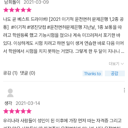
남희돌이
2021-03-09
나도 곧 베스트 드라이버! [2021 이기적 운전면허 문제은행 1,2종 공
통] #이기적 #영진닷컴 #운전면허문제은행 지난날, 1종 보통을 따
려고 학원등록 했고 기능시험을 쳤으나 계속 미끄러져서 포기한 바
있다. 이상하게도 시험 치려고 하면 일이 생겨 연습한 바로 다음 이어
서 학원에서 시험을 치지 못하는 거였다. 그렇게 한 두 달이 지나니 운
전하는 감을 다 까먹어 버렸다. 학원 아닌 시험장에서 시험을 치려
더보기
니 모든 게 낯설고 비도 오고 해서 경사면에서부터 주루룩 미끄러졌
공감 (
1
)
댓글 (0)
었다. 아. 떠올리기 싫은 기억이여~이번에는 1종 보통 아닌 2종 보통
면허를 따기로 했다. 적어도 처음부터 미끄러져 떨어지는 일은 없도
록!!운전면허의 첫 관문이 바로 운전면허 필기시험, 즉 학과시험이
메뉴
다. 단번에 붙으려고 교재를 골랐다.[2021 이기적 운전면허 문제은
생각
2021-03-14
행 1,2종 공통] 이 책에서 100% 출제 된다고 한다. 2021년 개정 문
제도 100% 반영되어 있다고 해서 안심이었다. 토씨 하나까지 똑같
우리나라 사람들이 성인이 된 이후에 가장 먼저 따는 자격증 그리고
이 출제된다고 하니 열공 하겠다!는 마음이 불끈 일어난다. B4 사이