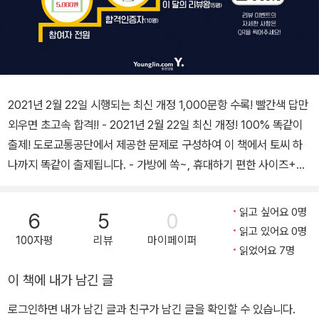
2021년 2월 22일 시행되는 최신 개정 1,000문항 수록! 빨간색 답만
외우면 초고속 합격!! - 2021년 2월 22일 최신 개정! 100% 똑같이
출제! 도로교통공단에서 제공한 문제로 구성하여 이 책에서 토씨 하
나까지 똑같이 출제됩니다. - 가방에 쏙~, 휴대하기 편한 사이즈+두
께 이기적 운전면허 도서는 가볍고 휴대하기 편한 사이즈와 눈이 편
한 색감으로 제작되었습니다. 버스, 전철, 도서관, 카페, 학교 어디서
읽고 싶어요 0명
6
5
0
든 쉽게 휴대하여 보실 수 있습니다. - 빨간색 정답 강조로 빠른 암기
읽고 있어요 0명
100자평
리뷰
마이페이퍼
색칠된 정답을 확인하며 쉽게 문제를 외우실 수 있습니다. 부록으로
읽었어요 7명
면허 취득과정을 상세히 안내하여 합격의 길로 빠르고 확실하게 이끌
이 책에 내가 남긴 글
어 드립니다. - 동영상 문제, QR코드 시청 또는 홈페이지 다운로드
배점이 높은 동영상 문제를 간편하게 모바일 QR코드 촬영으로 시청
로그인하면 내가 남긴 글과 친구가 남긴 글을 확인할 수 있습니다.