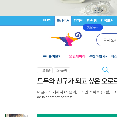
HOME
전자책
만권당
외국도서
국내도서
첫달무료
국내도
분야보기
오뒷세이아
추천마법사
베
무료배송
소득공제
모두와 친구가 되고 싶은 오로
더글라스 케네디
(지은이),
조안 스파르
(그림),
de la chambre secrete