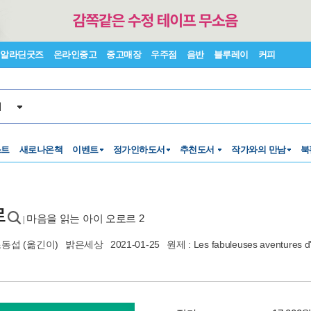
알라딘굿즈
온라인중고
중고매장
우주점
음반
블루레이
커피
서
스트
새로나온책
이벤트
정가인하도서
추천도서
작가와의 만남
북
르
마음을 읽는 아이 오로르 2
|
조동섭
(옮긴이)
밝은세상
2021-01-25
원제 : Les fabuleuses aventures d'