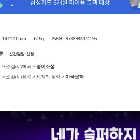
147*210mm
615g
ISBN : 9788984374195
류
신간알림 신청
서
>
소설/시/희곡
>
영미소설
서
>
소설/시/희곡
>
세계의 문학
>
미국문학