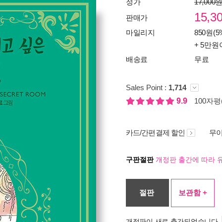
정가
17,000
15,3
판매가
마일리지
850원(5
+ 5만원
배송료
무료
Sales Point :
1,714
9.9
100자평(
카드/간편결제 할인
무이
구판절판
개정판 출간에 따라 
절판
보관함 +
개정판이 새로 출간되었습니다.