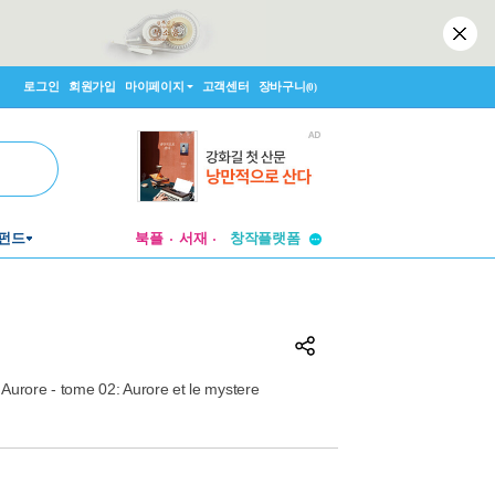
로그인
회원가입
마이페이지
고객센터
장바구니
(0)
투비컨티뉴드
펀드
북플
서재
창작플랫폼
투비컨티뉴드
Aurore - tome 02: Aurore et le mystere